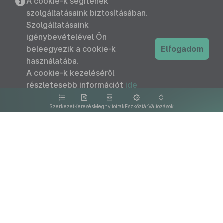
A cookie-k segítenek
szolgáltatásaink biztosításában.
Szolgáltatásaink
igénybevételével Ön
beleegyezik a cookie-k
Elfogadom
használatába.
A cookie-k kezeléséről
részletesebb információt
ide
kattintva olvashat.
Szerkezet
Keresés
Megnyitottak
Eszköztár
Változások