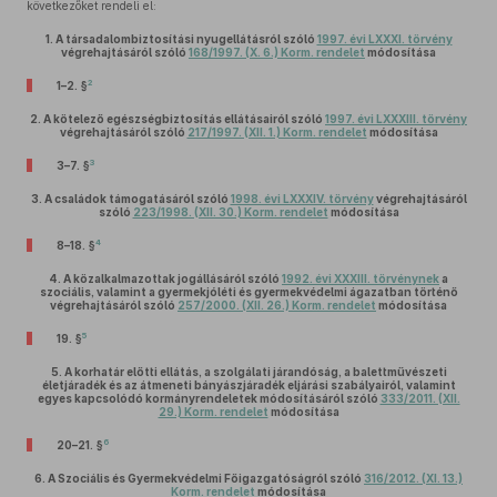
következőket rendeli el:
1.
A társadalombiztosítási nyugellátásról szóló
1997. évi LXXXI. törvény
végrehajtásáról szóló
168/1997. (X. 6.) Korm. rendelet
módosítása
2
1–2. §
2.
A kötelező egészségbiztosítás ellátásairól szóló
1997. évi LXXXIII. törvény
végrehajtásáról szóló
217/1997. (XII. 1.) Korm. rendelet
módosítása
3
3–7. §
3.
A családok támogatásáról szóló
1998. évi LXXXIV. törvény
végrehajtásáról
szóló
223/1998. (XII. 30.) Korm. rendelet
módosítása
4
8–18. §
4.
A közalkalmazottak jogállásáról szóló
1992. évi XXXIII. törvénynek
a
szociális, valamint a gyermekjóléti és gyermekvédelmi ágazatban történő
végrehajtásáról szóló
257/2000. (XII. 26.) Korm. rendelet
módosítása
5
19. §
5.
A korhatár előtti ellátás, a szolgálati járandóság, a balettművészeti
életjáradék és az átmeneti bányászjáradék eljárási szabályairól, valamint
egyes kapcsolódó kormányrendeletek módosításáról szóló
333/2011. (XII.
29.) Korm. rendelet
módosítása
6
20–21. §
6.
A Szociális és Gyermekvédelmi Főigazgatóságról szóló
316/2012. (XI. 13.)
Korm. rendelet
módosítása