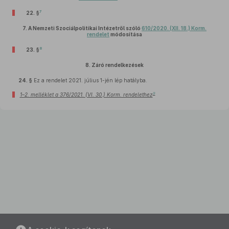
7
22. §
7.
A Nemzeti Szociálpolitikai Intézetről szóló
610/2020. (XII. 18.) Korm.
rendelet
módosítása
8
23. §
8.
Záró rendelkezések
24. §
Ez a rendelet 2021. július 1-jén lép hatályba.
9
1–2. melléklet a 376/2021. (VI. 30.) Korm. rendelethez