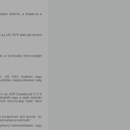
ásban történik, a feladó és a
 az UN 1978 tétel alá tartozó
nak a kiindulási mennyiségét
at), UN 1263 festéket vagy
 szállítás megkezdésekor még
zni az ADR Szabályzat 1.1.3.6
léséből vagy a saját számlás
erinti mennyiségi határ. Nem
s kivitelűnek kell lennie. Az
közvetlenül elérhető.”
olyékony halmazállapotú, vagy