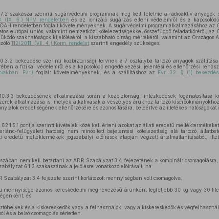
.2 szakasza szerinti sugárvédelmi programnak meg kell felelnie a radioaktív anyagok szá
3. (IX. 6.) NFM rendeletben
és az ionizáló sugárzás elleni védelemről és a kapcsolódó
ló OAH rendeletben foglalt követelményeknek. A sugárvédelmi program alkalmazásához az 
atos európai uniós, valamint nemzetközi kötelezettségekkel összefüggő feladatköréről, az
űködő szakhatóságok kijelöléséről, a kiszabható bírság mértékéről, valamint az Országos
szóló
112/2011. (VII. 4.) Korm. rendelet
szerinti engedély szükséges.
0.3.2 bekezdése szerinti közbiztonsági tervnek a 7 osztályba tartozó anyagok szállítása
ben a fizikai védelemről és a kapcsolódó engedélyezési, jelentési és ellenőrzési rendsz
iakban: Fvr.)
foglalt követelményeknek, és a szállításhoz az
Fvr. 32. § (1) bekezdés
10.3.3 bekezdésének alkalmazása során a közbiztonsági intézkedések foganatosítása kö
szerek alkalmazása is, melyek alkalmasak a veszélyes árukhoz tartozó kísérőokmányokhoz 
zonylatok eredetiségének ellenőrzésére és azonosítására, beleértve az illetékes hatóságokat i
2.1.5.1 pontja szerinti kivételek közé kell érteni azokat az állati eredetű melléktermékeket 
rlánc-felügyeleti hatóság nem minősített bejelentési kötelezettség alá tartozó, állatbet
 eredetű melléktermékek jogszabályi előírások alapján végzett ártalmatlanításából, ille
akaszában nem kell betartani az ADR Szabályzat 3.4 fejezetének a kombinált csomagolásra
abályzat 6.1.3 szakaszának a jelölésre vonatkozó előírásait, ha
 Szabályzat 3.4 fejezete szerint korlátozott mennyiségben volt csomagolva,
áru mennyisége azonos kereskedelmi megnevezésű árunként legfeljebb 30 kg vagy 30 lite
ségenként, és
sztóhelyek és a kiskereskedők vagy a felhasználók, vagy a kiskereskedők és végfelhasználók
ól és a belső csomagolás sértetlen.