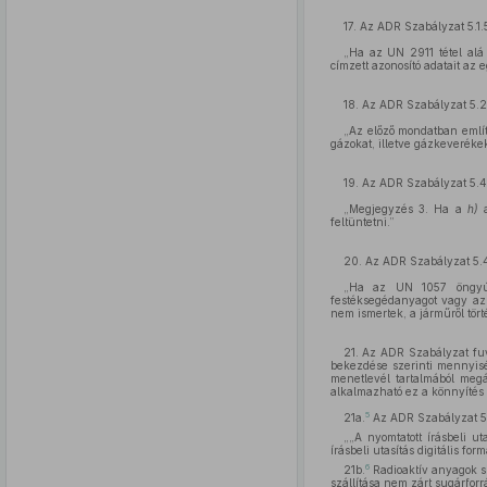
17. Az ADR Szabályzat 5.1.
„Ha az UN 2911 tétel alá t
címzett azonosító adatait az 
18. Az ADR Szabályzat 5.2.
„Az előző mondatban említe
gázokat, illetve gázkeveréke
19. Az ADR Szabályzat 5.4.
„Megjegyzés 3. Ha a
h)
a
feltüntetni.”
20. Az ADR Szabályzat 5.4.
„Ha az UN 1057 öngyújtó
festéksegédanyagot vagy az 
nem ismertek, a járműről törté
21. Az ADR Szabályzat fuva
bekezdése szerinti mennyisé
menetlevél tartalmából megá
alkalmazható ez a könnyítés 
5
21a.
Az ADR Szabályzat 5.
„„A nyomtatott írásbeli u
írásbeli utasítás digitális f
6
21b.
Radioaktív anyagok sz
szállítása nem zárt sugárforrá