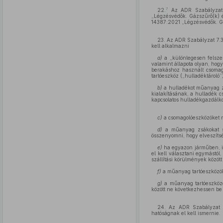
7
22.
Az ADR Szabályzat 
„Légzésvédők. Gázszűrő(k) é
14387:2021 „Légzésvédők. Gáz
23. Az ADR Szabályzat 7.3.
kell alkalmazni
a)
a „különlegesen felszer
valamint állapota olyan, hog
berakáshoz használt csomag
tartóeszköz („hulladéktároló”
b)
a hulladékot műanyag zs
kialakításának, a hulladék 
kapcsolatos hulladékgazdálko
c)
a csomagolóeszközöket m
d)
a műanyag zsákokat se
összenyomni, hogy elveszíts
e)
ha egyazon járműben, il
el kell választani egymástól
szállítási körülmények közöt
f)
a műanyag tartóeszközök (
g)
a műanyag tartóeszközök
között ne következhessen be
24. Az ADR Szabályzat 8.
hatóságnak el kell ismernie.