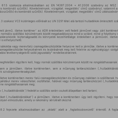
8.1.5 szakasza alkalmazásában az EN 14387:2004 + A1:2008 szabvány az MSZ
s kombinált szűrő(k). Követelmények, vizsgálat, megjelölés” című szabványt, valamin
szűrő(k) és kombinált szűrő(k). Követelmények, vizsgálat, megjelölés” című utódszabvány
3 szakasz VC3 különleges előírását az UN 3291 tétel alá tartozó hulladékok ömlesztett szál
elt jármű, illetve konténer” az ADR értelmében vett fedett járművet vagy zárt konténert
y normális szállítási körülmények között megakadályozza mind a szilárd, mind a folyékony
olóeszközök biztonságosabb és könnyebb kezelhetősége érdekében a járművön, illet
) is elhelyezhető;
ákokba vagy merevfalú csomagolóeszközökbe helyezve kell a járműbe, illetve a konténe
csomagolóeszközbe helyezésének és lezárásának meg kell felelnie az egészségügyi szolgá
8
dási tevékenységekről szóló jogszabály
rendelkezéseinek;
egfelelően rögzíteni kell, hogy normál szállítási körülmények között ne rongálódhassanak
m a járműben, illetve konténerben, sem a műanyag tartóeszközben („hulladéktáro
ék szivárgásmentességüket;
letve konténerben merev falú csomagolóeszközben és műanyag zsákban is szállítanak hu
, például merev válaszfallal, osztófallal, hálóval vagy műanyag tartóeszközzel („hulladékt
t ne rongálódhassanak meg;
„hulladéktárolók”) fedelét a szállítás során csukott állapotban kell tartani;
et („hulladéktárolókat”) a járműben, illetve a konténerben úgy kell rögzíteni, hogy nor
 olyan elmozdulás, amely a rakomány sérülését okozná.
2 fejezete alkalmazásában az „oktató” alatt a „foglalkozásvezető” értendő. A fogla