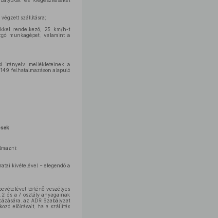
ályokat és kiegészítéseket
végzett szállításra;
ékkel rendelkező, 25 km/h-t
ozgó munkagépet, valamint a
i irányelv mellékleteinek a
/149 felhatalmazáson alapuló
ések
almazni:
ratai kivételével – elegendő a
evételével történő veszélyes
6.2 és a 7 osztály anyagainak
rcázására, az ADR Szabályzat
ó előírásait, ha a szállítás