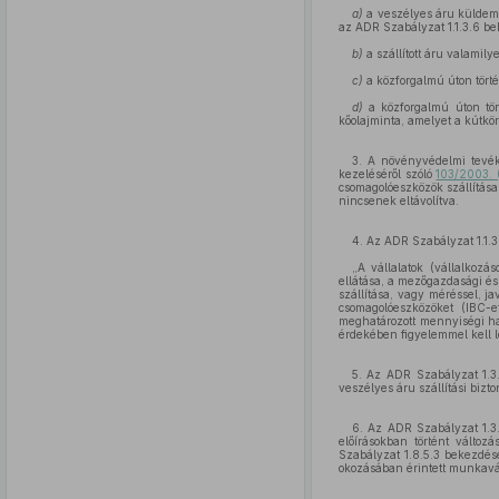
a)
a veszélyes áru küldem
az ADR Szabályzat 1.1.3.6 b
b)
a szállított áru valamil
c)
a közforgalmú úton törté
d)
a közforgalmú úton tört
kőolajminta, amelyet a kútkörz
3. A növényvédelmi tevé
kezeléséről szóló
103/2003. (
csomagolóeszközök szállítása
nincsenek eltávolítva.
4. Az ADR Szabályzat 1.1.3
„A vállalatok (vállalkozá
ellátása, a mezőgazdasági é
szállítása, vagy méréssel, ja
csomagolóeszközöket (IBC-e
meghatározott mennyiségi hat
érdekében figyelemmel kell l
5. Az ADR Szabályzat 1.3.
veszélyes áru szállítási bizto
6. Az ADR Szabályzat 1.3.
előírásokban történt változ
Szabályzat 1.8.5.3 bekezdés
okozásában érintett munkaváll