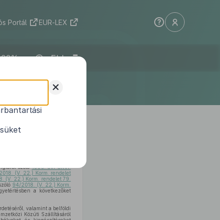
s Portál
EUR-LEX
ELI
+
rbantartási
dás (ADR) „A” és
ésüket
rgiáról szóló
1996. évi CXVI.
2018. (V. 22.) Korm. rendelet
. (V. 22.) Korm. rendelet 79.
szóló
94/2018. (V. 22.) Korm.
gyetértésben a következőket
detéséről, valamint a belföldi
mzetközi Közúti Szállításáról