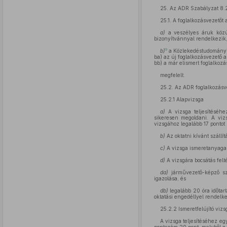
25. Az ADR Szabályzat 8.2
25.1. A foglalkozásvezetőt 
a)
a veszélyes áruk közúti
bizonyítvánnyal rendelkezik,
9
b)
a Közlekedéstudományi é
ba) az új foglalkozásvezető a
bb) a már elismert foglalkozá
megfelelt.
25.2. Az ADR foglalkozásve
25.2.1 Alapvizsga
a)
A vizsga teljesítéséhez
sikeresen megoldani. A viz
vizsgához legalább 17 pontot k
b)
Az oktatni kívánt szállí
c)
A vizsga ismeretanyaga 
d)
A vizsgára bocsátás felté
da)
járművezető-képző sza
igazolása, és
db)
legalább 20 óra időtar
oktatási engedéllyel rendelk
25.2.2 Ismeretfelújító vizs
A vizsga teljesítéséhez eg