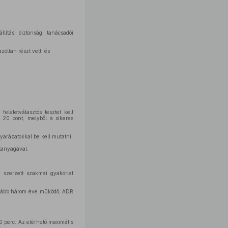
lítási biztonsági tanácsadói
oltan részt vett, és
eleletválasztós tesztet kell
 20 pont, melyből a sikeres
yarázatokkal be kell mutatni.
tanyagával.
 szerzett szakmai gyakorlat
galább három éve működő, ADR
20 perc. Az elérhető maximális