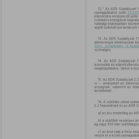
4
12.
Az ADR Szabályzat 1.7
csomagolásáról szóló
51/201
ellenőrzési rendszerről szó
nukleáris energiával kapcsol
hatósági eljárásaiban közrem
segítő tudományos tanácsról 
13. Az ADR Szabályzat 1.1
atomenergia alkalmazása köré
Korm. rendeletben (a tovább
szükséges.
14. Az ADR Szabályzat 1.
azonosítók és ellenőrzőrend
megállapítására, illetve a bi
15. Az ADR Szabályzat 2.2.6
is –, amelyeket az élelmisze
anyagnak, valamint az állati
termékeket.
16. A szállítás utolsó sz
5.2 fejezetének és az ADR Sz
a)
az áru eredetileg az ADR
b)
a szállított veszélyes 
kg vagy 300 liter szállítóegy
c)
az árut csak a helyi elo
veszik ki a külső csomagolásb