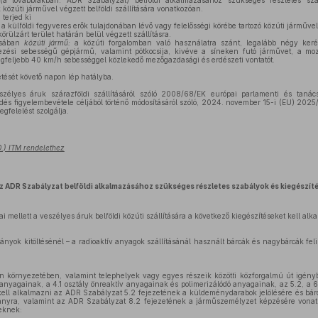
(a továbbiakban: ADR Szabályzat) belföldi alkalmazásához szükséges részletes szab
közúti járművel végzett belföldi szállítására vonatkozóan.
terjed ki
külföldi fegyveres erők tulajdonában lévő vagy felelősségi körébe tartozó közúti járművel 
rülzárt terület határán belül végzett szállításra.
ásában
közúti jármű:
a közúti forgalomban való használatra szánt, legalább négy ker
zési sebességű gépjármű, valamint pótkocsija, kivéve a síneken futó járművet, a m
legfeljebb 40 km/h sebességgel közlekedő mezőgazdasági és erdészeti vontatót.
etését követő napon lép hatályba.
zélyes áruk szárazföldi szállításáról szóló 2008/68/EK európai parlamenti és tanács
és figyelembevétele céljából történő módosításáról szóló, 2024. november 15-i (EU) 2025
egfelelést szolgálja.
30.) ITM rendelethez
z ADR Szabályzat belföldi alkalmazásához szükséges részletes szabályok és kiegészít
 mellett a veszélyes áruk belföldi közúti szállítására a következő kiegészítéseket kell alk
mányok kitöltésénél – a radioaktív anyagok szállításánál használt bárcák és nagybárcák feli
en környezetében, valamint telephelyek vagy egyes részeik közötti közforgalmú út igényb
ly anyagainak, a 4.1 osztály önreaktív anyagainak és polimerizálódó anyagainak, az 5.2, a 
m kell alkalmazni az ADR Szabályzat 5.2 fejezetének a küldeménydarabok jelölésére és bá
nyra, valamint az ADR Szabályzat 8.2 fejezetének a járműszemélyzet képzésére vonatkoz
leknek: