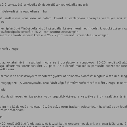
.2.2 bekezdését a következő kiegészítésekkel kell alkalmazni:
a közlekedési hatóság elismeri, ha
 szállítására vonatkozó, az oktatni kívánt áruosztályokra érvényes veszélyes áru szál
 és
s Építésügyi Minőségellenőrző Intézet által kétévenként meghirdetett továbbképzésen igaz
 továbbképzést követő, a 25.2.1 pont szerinti alapvizsgán,
svezető a továbbképzést követő, a 25.2.2 pont szerinti ismeret-felújító vizsgán
zetői vizsga:
 az oktatni kívánt szállítási módra és áruosztályokra vonatkozó, 20-20 kérdésből álló f
sga időtartama tesztlaponként 20 perc. Az elérhető maximális pontszám tesztlaponként
ell elérni.
tási módra és áruosztályokra vonatkozó gyakorlati feladatok oktatását megfelelő szakmai mag
megegyezik „A veszélyes áru szállítását végző járművezetők részére előírt vizsga” ismere
tele:
koktatói képesítés igazolása vagy legalább ötéves, a veszélyes áruk szállítása terén
tamú – a közlekedési hatóság részére előzetesen írásban bejelentett – hospitálás egy le
ező képzőszervnél.
ga
y 20 kérdésből álló feleletválasztós tesztet kell sikeresen megoldani. A vizsga időtartama 