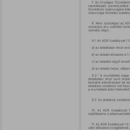
7. Az Országos Tűzvédelmi 
cseretelepek személyzetére v
tűzvédelmi szakvizsgára köte
szakvizsga részletes szabály
8. Nem szükséges az ADR S
veszélyes áru szállítási biz
személy végzi.
9.1. Az ADR Szabályzat 1.3
a)
az oktatásban részt vev
b)
az oktatás témaköre a 1.
c)
az oktatást végző veszél
d)
az oktatás helye, időpont
3
9.2.
A munkáltató maga va
oktatásban részt vevő részér
kérésére ellenőrzéskor be ke
oktatásra vonatkozó irat has
a munkáltató által hitelesítet
9.3. Az oktatásra vonatkoz
10. Az ADR Szabályzat 1.5
szállításokra is alkalmazható
11. Az ADR Szabályzat 1.6.
után időszakos vizsgálatnak n