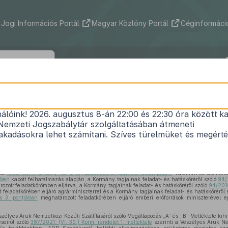
Jogi Információs Portál
Magyar Közlöny Portál
Céginformáció
39/2021. (VII. 30.) ITM rendelet
nálóink! 2026. augusztus 8-án 22:00 és 22:30 óra között ka
k Nemzetközi Közúti Szállításáról szóló Megállapo
Nemzeti Jogszabálytár szolgáltatásában átmeneti
„B” Mellékletének belföldi alkalmazásáról
kadásokra lehet számítani. Szíves türelmüket és megért
Hatályos: 2026. 01. 01. –
óló
1988. évi I. törvény 48. § (3) bekezdés b) pont 20. alpontjában
, valamint az atomene
ében
kapott felhatalmazás alapján, a Kormány tagjainak feladat- és hatásköréről szóló
94/
ozott feladatkörömben eljárva, a Kormány tagjainak feladat- és hatásköréről szóló
94/2018
 feladatkörében eljáró agrárminiszterrel és a Kormány tagjainak feladat- és hatásköréről 
s 3. pontjában
meghatározott feladatkörében eljáró emberi erőforrások miniszterével e
zélyes Áruk Nemzetközi Közúti Szállításáról szóló Megállapodás „A” és „B” Melléklete kihir
seiről szóló
387/2021. (VI. 30.) Korm. rendelet 1. melléklete
szerinti a Veszélyes Áruk Ne