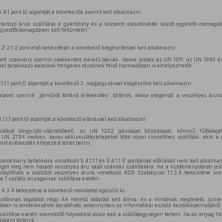
5.4.1 pont
b)
alpontját a következők szerint kell alkalmazni:
artozó áruk szállítása a gyártóhely és a központi elosztóraktár között egyesítő-csomagol
egyesítőcsomagoláson kell feltüntetni.”
2.2.1.2 pont első bekezdését a következő kiegészítéssel kell alkalmazni:
tt szabvány szerinti csökkentett méretű bárcák, illetve jelölés az UN 1011, az UN 1965 és
ket tartalmazó palackok hengeres részének felső harmadában is elhelyezhetők.”
1.1.1 pont
f)
alpontját a következő 3. megjegyzéssel kiegészítve kell alkalmazni:
lpont szerinti „járműről történő értékesítés” történik, akkor elegendő a veszélyes áru
1.1.1 pont
h)
alpontját a következő eltéréssel kell alkalmazni:
kat (öngyújtó-utántöltőket), az UN 1202 gázolajat (dízelolajat, könnyű fűtőolaj
UN 2794 nedves, savas akkumulátortelepeket több olyan címzetthez szállítják, akik a
nő értékesítés kifejezést lehet beírni.”
rokmány tartalmára vonatkozó 5.4.1.1.1 és 5.4.1.1.6 pontjának előírásait nem kell alkalma
get meg nem haladó veszélyes áru saját számlás szállítására, ha a küldeménydarab jelö
llapítható a szállított veszélyes árura vonatkozó ADR Szabályzat 1.1.3.6 bekezdése sz
a 7 osztály anyagainak szállítása esetén.
4.3.4 bekezdése a következő mondattal egészül ki:
tasításnak legalább négy A4 méretű oldalból kell állnia, és a mintának megfelelő, színe
ormában is rendelkezésre bocsátható, amennyiben az informatikai eszköz kezdőképernyőjéről 
állítása esetén szemöblítő folyadékot akkor kell a szállítóegységen tartani, ha az anyag f
sként történik.”