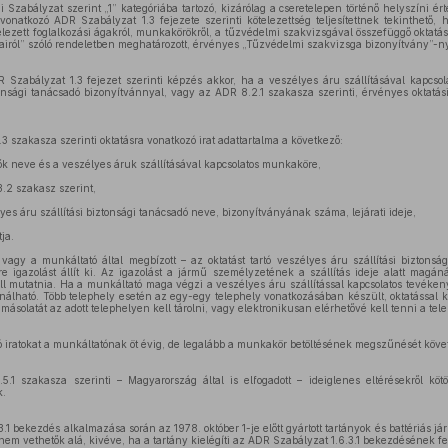
Szabályzat szerint „1” kategóriába tartozó, kizárólag a cseretelepen történő helyszíni ért
onatkozó ADR Szabályzat 1.3 fejezete szerinti kötelezettség teljesítettnek tekinthető, 
lezett foglalkozási ágakról, munkakörökről, a tűzvédelmi szakvizsgával összefüggő oktatá
airól” szóló rendeletben meghatározott, érvényes „Tűzvédelmi szakvizsga bizonyítvány”-ny
zabályzat 1.3 fejezet szerinti képzés akkor, ha a veszélyes áru szállításával kapcso
tonsági tanácsadó bizonyítvánnyal, vagy az ADR 8.2.1 szakasza szerinti, érvényes oktatá
.3 szakasza szerinti oktatásra vonatkozó irat adattartalma a következő:
ők neve és a veszélyes áruk szállításával kapcsolatos munkaköre,
3.2 szakasz szerint,
yes áru szállítási biztonsági tanácsadó neve, bizonyítványának száma, lejárati ideje,
ja.
gy a munkáltató által megbízott – az oktatást tartó veszélyes áru szállítási biztonság
e igazolást állít ki. Az igazolást a jármű személyzetének a szállítás ideje alatt magáná
ll mutatnia. Ha a munkáltató maga végzi a veszélyes áru szállítással kapcsolatos tevékeny
ználható. Több telephely esetén az egy-egy telephely vonatkozásában készült, oktatással ka
t másolatát az adott telephelyen kell tárolni, vagy elektronikusan elérhetővé kell tenni a te
ó iratokat a munkáltatónak öt évig, de legalább a munkakör betöltésének megszűnését követő
.1 szakasza szerinti – Magyarország által is elfogadott – ideiglenes eltérésekről kötö
k.
3.1 bekezdés alkalmazása során az 1978. október 1-je előtt gyártott tartányok és battériás 
em vethetők alá, kivéve, ha a tartány kielégíti az ADR Szabályzat 1.6.3.1 bekezdésének felt