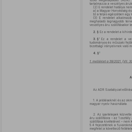
szóló Megállapodás (ADR) 
tartalmazza a veszélyes áruk 
(2)
E rendelet hatálya nem 
a)
a Magyar Honvédség és a 
b)
a teljes egészében egy kö
(3)
E rendelet alkalmaz
meghaladó legnagyobb terve
veszélyes áru szállításakor 
2. §
Ez a rendelet a kihird
1
3. §
Ez a rendelet a ves
tudományos és műszaki fejlőd
bizottsági irányelvnek való m
2
4. §
1. melléklet a 39/2021. (VII. 
A
Az ADR Szabályzat előírásai
1. A jelöléseknél és az ok
magyar nyelv használata.
2. Az ipartelepek közvetl
áru szállításra – az 1 osztá
szállítása kivételével – ne
5.4 fejezetének a fuvarokmá
megfelel a következő feltéte