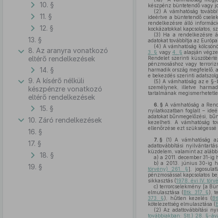
10. §
készpénz büntetendő vagy jo
(2)
A vámhatóság továbbítj
11. §
ideértve a büntetendő csele
rendelkezésre álló informác
12. §
kockázatokkal kapcsolatos, s
(3)
Ha a rendelkezésre ál
13. §
adatokat továbbítja az Európa
(4)
A vámhatóság kölcsönös
8. Az aranyra vonatkozó
3. §
vagy
4. §
alapján végzet
eltérő rendelkezések
Rendelet szerinti küszöbért
pénzmosáshoz vagy terrorizmu
14. §
harmadik ország megfelelő, a
e bekezdés szerinti adatszolgá
9. A kísérő nélküli
(5)
A vámhatóság az e §-ban
személynek, illetve harmad
készpénzre vonatkozó
tartalmának megismerhetetle
eltérő rendelkezések
6. §
A vámhatóság a Rendel
15. §
nyilatkozatban foglalt – id
adatokat bűnmegelőzési, bűnfe
10. Záró rendelkezések
kezelheti. A vámhatóság tov
ellenőrzése ezt szükségessé 
16. §
7. §
(1)
A vámhatóság az á
17. §
adattovábbítási nyilvántartá
küzdelem, valamint az alább
18. §
a)
a 2011. december 31-ig h
b)
a 2013. június 30-ig h
19. §
törvény) 261. §
], jogosula
pénzmosással kapcsolatos bej
sikkasztás (
1978. évi IV. törv
c)
terrorcselekmény [a Bün
elmulasztása (
Btk. 317. §
), 
373. §
), hűtlen kezelés (
Bt
kötelezettség elmulasztása (
B
(2)
Az adattovábbítási nyil
továbbiakban: Stt.) 28. §-áv