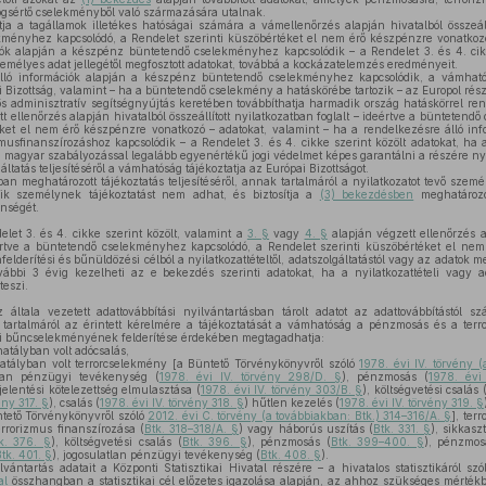
gsértő cselekményből való származására utalnak.
a a tagállamok illetékes hatóságai számára a vámellenőrzés alapján hivatalból összeállí
kményhez kapcsolódó, a Rendelet szerinti küszöbértéket el nem érő készpénzre vonatkozó
iók alapján a készpénz büntetendő cselekményhez kapcsolódik – a Rendelet 3. és 4. cikk
zemélyes adat jellegétől megfosztott adatokat, továbbá a kockázatelemzés eredményeit.
ló információk alapján a készpénz büntetendő cselekményhez kapcsolódik, a vámha
i Bizottság, valamint – ha a büntetendő cselekmény a hatáskörébe tartozik – az Europol rés
 adminisztratív segítségnyújtás keretében továbbíthatja harmadik ország hatáskörrel re
t ellenőrzés alapján hivatalból összeállított nyilatkozatban foglalt – ideértve a bünteten
éket el nem érő készpénzre vonatkozó – adatokat, valamint – ha a rendelkezésre álló in
sfinanszírozáshoz kapcsolódik – a Rendelet 3. és 4. cikke szerint közölt adatokat, ha az
 magyar szabályozással legalább egyenértékű jogi védelmet képes garantálni a részére ny
ltatás teljesítéséről a vámhatóság tájékoztatja az Európai Bizottságot.
 meghatározott tájékoztatás teljesítéséről, annak tartalmáról a nyilatkozatot tevő szemé
ik személynek tájékoztatást nem adhat, és biztosítja a
(3) bekezdésben
meghatározot
nségét.
et 3. és 4. cikke szerint közölt, valamint a
3. §
vagy
4. §
alapján végzett ellenőrzés al
eértve a büntetendő cselekményhez kapcsolódó, a Rendelet szerinti küszöbértéket el ne
lderítési és bűnüldözési célból a nyilatkozattételtől, adatszolgáltatástól vagy az adatok m
ábbi 3 évig kezelheti az e bekezdés szerinti adatokat, ha a nyilatkozattételi vagy ada
teszi.
ltala vezetett adattovábbítási nyilvántartásban tárolt adatot az adattovábbítástól s
s tartalmáról az érintett kérelmére a tájékoztatását a vámhatóság a pénzmosás és a terr
i bűncselekményének felderítése érdekében megtagadhatja:
atályban volt adócsalás,
atályban volt terrorcselekmény [a Büntető Törvénykönyvről szóló
1978. évi IV. törvény (
tlan pénzügyi tevékenység (
1978. évi IV. törvény 298/D. §
), pénzmosás (
1978. évi
elentési kötelezettség elmulasztása (
1978. évi IV. törvény 303/B. §
), költségvetési csalás 
ény 317. §
), csalás (
1978. évi IV. törvény 318. §
) hűtlen kezelés (
1978. évi IV. törvény 319. §
tető Törvénykönyvről szóló
2012. évi C. törvény (a továbbiakban: Btk.) 314–316/A. §
], ter
terrorizmus finanszírozása (
Btk. 318–318/A. §
) vagy háborús uszítás (
Btk. 331. §
), sikkasz
k. 376. §
), költségvetési csalás (
Btk. 396. §
), pénzmosás (
Btk. 399–400. §
), pénzmosá
tk. 401. §
), jogosulatlan pénzügyi tevékenység (
Btk. 408. §
).
vántartás adatait a Központi Statisztikai Hivatal részére – a hivatalos statisztikáról sz
al
összhangban a statisztikai cél előzetes igazolása alapján, az ahhoz szükséges mértékbe