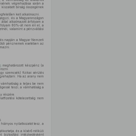
rzésének végrehajtása során a
a kiszabott bírság összegének
egfelelően kell alkalmazni.
jegyzi, és a Magyarországon
 által alkalmazott árfolyam a
rfolyam 80%-át nem éri el, a
etnél, valamint a pénzváltási
lépés napján a Magyar Nemzeti
lföldi pénznemek esetében az
lmazni.
n
meghatározott készpénz (a
rozni.
gy szemcsék) fizikai sérülés
végrehajtani. Ha az arany nem
 vámhatóság a teljes be nem
ségessé teszi, a vámhatóság a
y részére.
matfizetési kötelezettség nem
i.
 hiányos nyilatkozatot tesz, a
ékoztatja, és a kísérő nélküli
 biztosítási intézkedésként