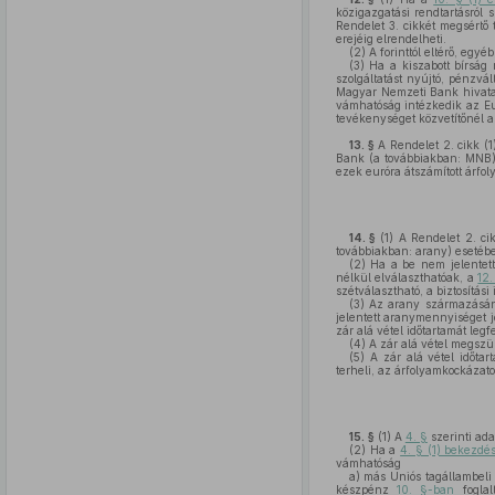
közigazgatási rendtartásról 
Rendelet 3. cikkét megsértő 
erejéig elrendelheti.
(2)
A forinttól eltérő, egy
(3)
Ha a kiszabott bírság
szolgáltatást nyújtó, pénzvá
Magyar Nemzeti Bank hivatal
vámhatóság intézkedik az Eur
tevékenységet közvetítőnél a 
13. §
A Rendelet 2. cikk (
Bank (a továbbiakban: MNB) 
ezek euróra átszámított árfo
14. §
(1)
A Rendelet 2. ci
továbbiakban: arany) esetében
(2)
Ha a be nem jelentett 
nélkül elválaszthatóak, a
12
szétválasztható, a biztosítás
(3)
Az arany származásának
jelentett aranymennyiséget j
zár alá vétel időtartamát le
(4)
A zár alá vétel megszün
(5)
A zár alá vétel időtar
terheli, az árfolyamkockázatot
15. §
(1)
A
4. §
szerinti ada
(2)
Ha a
4. § (1) bekezdé
vámhatóság
a)
más Uniós tagállambeli c
készpénz
10. §-ban
foglal