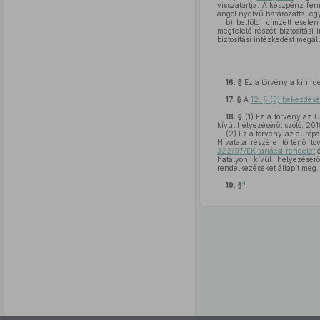
visszatartja. A készpénz fen
angol nyelvű határozattal egy
b)
belföldi címzett eseté
megfelelő részét biztosítás
biztosítási intézkedést megáll
16. §
Ez a törvény a kihirde
17. §
A
12. § (3) bekezdésé
18. §
(1)
Ez a törvény az Un
kívül helyezéséről szóló, 20
(2)
Ez a törvény az európai 
Hivatala részére történő to
322/97/EK tanácsi rendelet
é
hatályon kívül helyezésér
rendelkezéseket állapít meg.
4
19. §