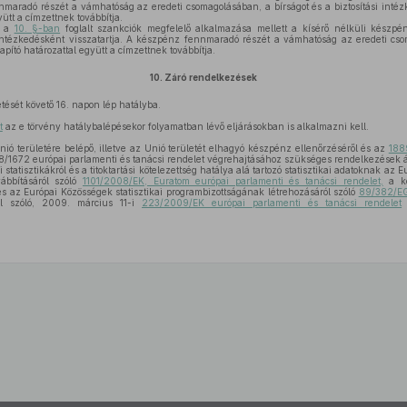
nmaradó részét a vámhatóság az eredeti csomagolásában, a bírságot és a biztosítási inté
ütt a címzettnek továbbítja.
n a
10. §-ban
foglalt szankciók megfelelő alkalmazása mellett a kísérő nélküli készpé
i intézkedésként visszatartja. A készpénz fennmaradó részét a vámhatóság az eredeti cso
apító határozattal együtt a címzettnek továbbítja.
10.
Záró rendelkezések
tését követő 16. napon lép hatályba.
t
az e törvény hatálybalépésekor folyamatban lévő eljárásokban is alkalmazni kell.
ió területére belépő, illetve az Unió területét elhagyó készpénz ellenőrzéséről és az
188
18/1672 európai parlamenti és tanácsi rendelet végrehajtásához szükséges rendelkezések á
statisztikákról és a titoktartási kötelezettség hatálya alá tartozó statisztikai adatoknak az 
vábbításáról szóló
1101/2008/EK, Euratom európai parlamenti és tanácsi rendelet,
a köz
s az Európai Közösségek statisztikai programbizottságának létrehozásáról szóló
89/382/EG
ől szóló, 2009. március 11-i
223/2009/EK európai parlamenti és tanácsi rendelet