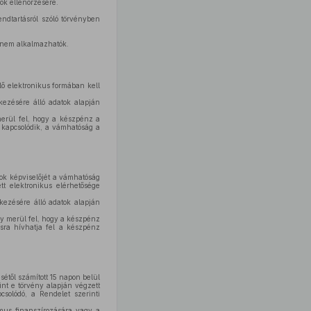
ök ellenőrzésére.
ndtartásról szóló törvényben
nem alkalmazhatók.
lő elektronikus formában kell
kezésére álló adatok alapján
merül fel, hogy a készpénz a
kapcsolódik, a vámhatóság a
zok képviselőjét a vámhatóság
tt elektronikus elérhetősége
kezésére álló adatok alapján
ny merül fel, hogy a készpénz
sra hívhatja fel a készpénz
sétől számított 15 napon belül
int e törvény alapján végzett
csolódó, a Rendelet szerinti
zmus finanszírozására vagy a