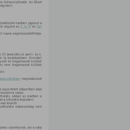
lra felhasználhatók. Az átvett
ögzíteni.
atározott esetben jogosult a
elő végzést az
5. § (1)
és
(1a)
 90 napra meghosszabbíthatja.
kk (1) bekezdés
a)
pont i. és ii.
r (a továbbiakban: Kincstár)
zett és forgalmazott külföldi
és nem forgalmazott külföldi
lni.
 bekezdésében
meghatározott
 egyeztetett időpontban adja
mlaszámra utalja.
kifizetés, abban az esetben a
a kifizetést teljesíteni.
al teljesíti.
atfizetési kötelezettség nem
szetes személynek, aki a nála