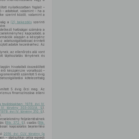
tott nyilatkozatban foglalt –
 – adatokat, valamint – ha a
e szerint közölt, valamint a
tóság a
(2) bekezdés
szerinti
zére.
ndelkező hatóságai számára a
dő cselekményhez kapcsolódó, a
formációk alapján a készpénz
 adatszolgáltatással érintett
újtott adatok kezeléséhez. Az
lynek, az ellenőrzés alá vont
t tájékoztatás tényének és
apján hivatalból összeállított
m érő készpénzre vonatkozó –
egismerésétől számított 5 évig
tszolgáltatási kötelezettség
zámított 5 évig őrzi meg. Az
orizmus finanszírozása elleni
a továbbiakban: 1978. évi IV.
 IV. törvény 303–303/A. §
),
(
1978. évi IV. törvény 310. §
),
),
rorcselekmény feljelentésének
tás (
Btk. 372. §
), csalás (
Btk.
ssal kapcsolatos bejelentési
óló
2016. évi CLV. törvény (a
n – statisztikai célra egyedi