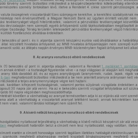
szóló törvény szerinti biztosítási intézkedést a készpénzbejelentési kötelezettség ellenő
természetes személy birtokában lévő, illetve a Rendelet 4. cikke szerinti pénzösszegre, 
éb valuta összegének visszatartását tízes számjegyre kerekítve, a kerekítési szabályoknak m
 másképp nem érvényesíthető, a Magyar Nemzeti Bank az ügyben érintett valutát nem 
ltási tevékenységet végző hitelintézetek, valamint a pénzváltási tevékenységet közvetítők
os devizalapján nem szereplő, egyéb árfolyamáról szóló tájékoztatásában megállapított á
ópai Gazdasági Térség területén letelepedett pénzváltási tevékenységet végző hitelintéz
külföldi fizetőeszköz átváltása érdekében.
1) bekezdés
a)
pont i. és ii. alpontja szerinti készpénz euróra való átváltásakor a határát
által közzétett hivatalos árfolyamot, az MNB hivatalos árfolyamlapján nem szereplő kü
lyamairól szóló, az átlépés napján érvényes MNB-közleményben foglalt árfolyamot kell alka
8.
Az aranyra vonatkozó eltérő rendelkezések
kk (1) bekezdés
a)
pont iii. alpontja alapján, valamint a Rendelet
1. melléklet 1. pontjába
 annak értékét – a tisztaságát figyelembe véve – a napi világpiaci ár alapján kell meghatá
arany több darabból áll, és az egyes aranytárgyak (aranyérmék, rudak, lapok, rögök va
. §-ban
meghatározott biztosítási intézkedést a be nem jelentett aranyra arányosan kell 
i intézkedést a teljes aranymennyiségre végre kell hajtani.
, karátban kifejezett tisztaságának, valamint pontos súlyának vizsgálata érdekében a
ogosult 30 napra zár alá venni. Ha az e bekezdés szerinti vizsgálat lefolytatása azt szük
gfeljebb 90 napra végzésben meghosszabbíthatja.
tetését követően a vámhatóság az aranyat természetben adja ki az eljárás alá vont személ
tama alatt a vámhatóság a visszatartott aranyat letétként kezeli, annak tekintetében ka
 nem viseli, valamint tárolási költséget nem számít fel.
9.
A kísérő nélküli készpénzre vonatkozó eltérő rendelkezések
tszolgáltatási nyilatkozat teljesítéséig a vámhatóság a kísérő nélküli készpénzt zár alá vesz
sben
meghatározott határidőn belül a címzett nem tesz nyilatkozatot, vagy valótlan, illetve
ímzett esetén a címzett honossága szerinti tagállam illetékes hatóságát elektronikusan táj
t szankciók megfelelő alkalmazása mellett kiszabott bírságösszegnek megfelelő részét