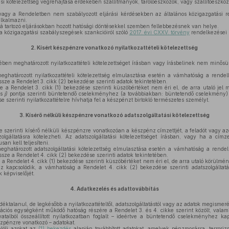
si kötelezettség végrehajtása érdekében szállítmányok, tárolóeszközök, vagy szállítóeszköz
gy a Rendeletben nem szabályozott eljárási kérdésekben az általános közigazgatási re
alkalmazni.
á tartozó eljárásokban hozott hatósági döntésekkel szemben fellebbezésnek van helye.
a közigazgatási szabályszegések szankcióiról szóló
2017. évi CXXV. törvény
rendelkezései 
2.
Kísért készpénzre vonatkozó nyilatkozattételi kötelezettség
ben meghatározott nyilatkozattételi kötelezettséget írásban vagy írásbelinek nem minősü
ghatározott nyilatkozattételi kötelezettség elmulasztása esetén a vámhatóság a rendel
 össze a Rendelet 3. cikk (2) bekezdése szerinti adatok tekintetében.
a Rendelet 3. cikk (1) bekezdése szerinti küszöbértéket nem éri el, de arra utaló jel 
és
j)
pontja szerinti büntetendő cselekményhez (a továbbiakban: büntetendő cselekmény) 
e szerinti nyilatkozattételre hívhatja fel a készpénzt birtokló természetes személyt.
3.
Kísérő nélküli készpénzre vonatkozó adatszolgáltatási kötelezettség
e szerinti kísérő nélküli készpénzre vonatkozóan a készpénz címzettjét, a feladót vagy a
olgáltatásra kötelezheti. Az adatszolgáltatási kötelezettséget írásban, vagy ha a címze
san kell teljesíteni.
ghatározott adatszolgáltatási kötelezettség elmulasztása esetén a vámhatóság a rendel
 össze a Rendelet 4. cikk (2) bekezdése szerinti adatok tekintetében.
 Rendelet 4. cikk (1) bekezdése szerinti küszöbértéket nem éri el, de arra utaló körülmé
 kapcsolódik, a vámhatóság a Rendelet 4. cikk (2) bekezdése szerinti adatszolgáltatá
k képviselőjét.
4.
Adatkezelés és adattovábbítás
ktalanul, de legkésőbb a nyilatkozattételtől, adatszolgáltatástól vagy az adatok megismeré
ációs egységként működő hatóság részére a Rendelet 3. és 4. cikke szerint közölt, valam
atalból összeállított nyilatkozatban foglalt – ideértve a büntetendő cselekményhez kap
zpénzre vonatkozó – adatokat.
löli azokat az
(1) bekezdés
alapján továbbított adatokat, amelyek pénzmosásra, terrori