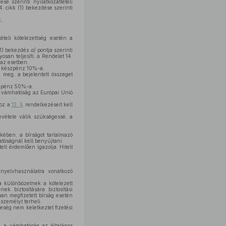
e szerinti nyilatkozattételi
. cikk (1) bekezdése szerinti
,
ételi kötelezettség esetén a
(1) bekezdés
a)
pontja szerinti
san teljesíti, a Rendelet 14.
 az esetben,
ó készpénz 10%-a,
meg, a bejelentett összeget
szpénz 50%-a.
a vámhatóság az Európai Unió
hoz a
13. §
rendelkezéseit kell
evétele válik szükségessé, a
kében, a bírságot tartalmazó
atóságnál kell benyújtani.
elt érdemlően igazolja. Hitelt
nyelvhasználatra vonatkozó
 különbözetnek a kötelezett
ek biztosítására biztosítási
an megfizetett bírság esetén
 személyt terheli.
eség nem keletkeztet fizetési
t, a vámhatóság az általános