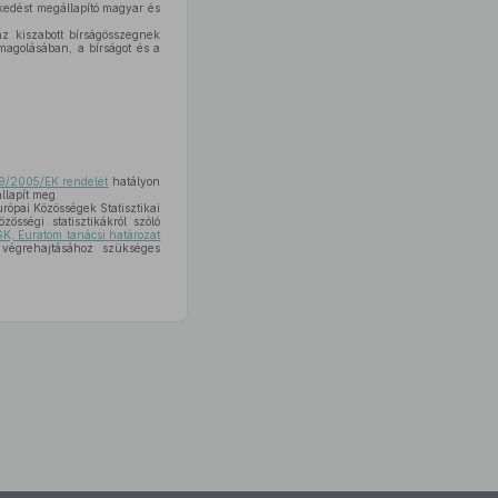
zkedést megállapító magyar és
nz kiszabott bírságösszegnek
magolásában, a bírságot és a
9/2005/EK rendelet
hatályon
llapít meg.
Európai Közösségek Statisztikai
össégi statisztikákról szóló
K, Euratom tanácsi határozat
végrehajtásához szükséges