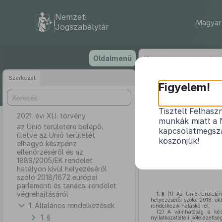
Nemzeti
Magyar 
Jogszabálytár
Ugrás
Oldalmenü
a
tartalomra
Szerkezet
Figyelem!
Tisztelt Felhasz
2021. évi XLI. törvény
az Unió t
munkák miatt a 
ellenőrzésérő
az Unió területére belépő,
kapcsolatmegsza
illetve az Unió területét
2018/167
köszönjük!
elhagyó készpénz
ellenőrzéséről és az
1889/2005/EK rendelet
hatályon kívül helyezéséről
szóló 2018/1672 európai
parlamenti és tanácsi rendelet
végrehajtásáról
1. §
(1)
Az Unió területére
helyezéséről szóló, 2018. o
1. Általános rendelkezések
rendelkezik hatáskörrel.
(2)
A vámhatóság a készp
1. §
nyilatkozattételi kötelezett