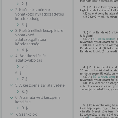
meghatározott adatszolgáltatá
2. §
2. §
(1)
Az e törvényben va
2. Kísért készpénzre
foglalt rendelkezéseket kell 
vonatkozó nyilatkozattételi
(2)
Az e törvény hatálya al
(3)
E törvény tekintetében 
kötelezettség
3. §
3. Kísérő nélküli készpénzre
3. §
(1)
A Rendelet 3. cikké
vonatkozó
teljesíteni.
adatszolgáltatási
(2)
Az
(1) bekezdésben
me
hivatalból nyilatkozatot állít
kötelezettség
(3)
Ha a készpénz összege 
Rendelet 2. cikk (1) bekezd
4. §
Rendelet 3. cikk (2) bekezdés
4. Adatkezelés és
adattovábbítás
5. §
4. §
(1)
A Rendelet 4. cikk
30 napos határidővel adatsz
6. §
rendelkezésre áll, elektroniku
(2)
Az
(1) bekezdésben
me
7. §
hivatalból nyilatkozatot állít
(3)
Ha a készpénz összege a
5. A készpénz zár alá vétele
a büntetendő cselekményhez
címzettjét, a feladót vagy azo
8. §
6. A zár alá vett készpénz
kezelése
5. §
(1)
A vámhatóság haladé
9. §
továbbítja a pénzügyi inform
vámellenőrzést követően hiv
7. Szankciók
küszöbértéket el nem érő kés
2
(1a)
A vámhatóság megje