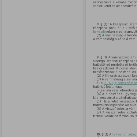
azonosításra alkalmas módon, 
adatok körét és az adatátvéte
3
8. §
(1)
A készpénz szárm
készpénz 80%-át, a kísérő n
bekezdés
ében meghatározott 
(2)
A vámhatóság a Rendele
A vámhatóság a zár alá vétel
9. §
(1)
A vámhatóság a
12
alpontja szerinti készpénzt
hatáskörrel rendelkező terül
fizetőeszközök Kincstár devi
fizetőeszközök Kincstár általi
(2)
A Kincstár az átvett kés
(3)
A vámhatóság a zár alá 
a)
a
8. § (1) bekezdéséb
határidő letelt, vagy
b)
zár alá vétel elrendelé
(4)
A Kincstár az ügy végl
ki a készpénzt a vámhatóság 
(5)
Ha a letéti összegből f
tranzakció teljesítésekor alk
(6)
A visszafizetést a vámh
(7)
A visszafizetés időtar
terheli, valamint tárolási köl
10. §
(1)
A
(2) és (3) beke