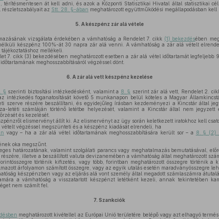
térítésmentesen át kell adni, és azok a Központi Statisztikai Hivatal által statisztikai cé
l részletszabályait az
Stt. 28. §-ában
meghatározott együttműködési megállapodásban kell r
5.
A készpénz zár alá vétele
azásának vizsgálata érdekében a vámhatóság a Rendelet 7. cikk
(1) bekezdés
ében megh
élküli készpénz 100%-át 30 napra zár alá venni. A vámhatóság a zár alá vételt elrend
tájékoztatáshoz mellékeli.
t 7. cikk (3) bekezdésében meghatározott esetben a zár alá vétel időtartamát legfeljebb
 időtartamának meghosszabbításáról végzéssel dönt.
6.
A zár alá vett készpénz kezelése
. §
szerinti biztosítási intézkedésként, valamint a
8. §
szerint zár alá vett, Rendelet 2. ci
 az intézkedés foganatosítását követő 5 munkanapon belül köteles a Magyar Államkincstá
eti szerve részére beszállítani, és egyidejűleg írásban kezdeményezi a Kincstár által jegy
za-letéti számláján történő letétbe helyezését, valamint a Kincstár által nem jegyzett 
 őrzését és kezelését.
zpénzről elismervényt állít ki. Az elismervényt az ügy során keletkezett iratokhoz kell csato
vételt végzéssel megszünteti és a készpénz kiadását elrendeli, ha
en
vagy – ha a zár alá vétel időtartamának meghosszabbítására került sor – a
8. § (2)
sének oka megszűnt.
eges határozatának, valamint szolgálati parancs vagy meghatalmazás bemutatásával, előre
részére, illetve a beszállított valuta devizanemében a vámhatóság által meghatározott szá
orintösszegre történik kifizetés, vagy több, forintban meghatározott összegre történik a 
almazott árfolyamon számított összegre, vagy az egyik utalás esetén maradványösszegre lehet 
atóság készpénzben vagy az eljárás alá vont személy által megadott számlaszámra átutaláss
tamára a vámhatóság a visszatartott készpénzt letétként kezeli, annak tekintetében kam
tséget nem számít fel.
7.
Szankciók
zdésben
meghatározott kivétellel az Európai Unió területére belépő vagy azt elhagyó termé