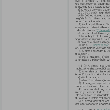
lévő, a Rendelet 2. cikk (
kötelezettségének, valamint 
adatszolgáltatási kötelezetts
a)
10 000 euró vagy azt m
b)
20 000 eurót meghaladó
c)
50 000 eurót meghaladó
megfelelő, forintban meghat
helyszínen – fizetnie.
(2)
Az Európai Unió terület
készpénz vonatkozásában a Re
cikke alapján – a
(3) bekezd
a)
ha a bejelentett összeg
b)
ha a bejelentett össze
meghaladó készpénz 30%-a
c)
ha a bejelentett összeg
(3)
Ha a
(2) bekezdésben
területére belépő vagy azt el
(4)
A bírság összegét 1000
alkalmazni.
(5)
Ha a kiszabott bírság 
vámhatóság a pénzváltási szol
11. §
(1)
A bírság megfizeté
határozat kézhezvételétől sz
(2)
A kérelemben ismertetni
érdemlő igazolásnak számít 
a)
közokirat, vagy
b)
teljes bizonyító erejű m
(3)
A magyar nyelvet nem 
rendelkezései szerint kérheti
(4)
Ha a vámhatóság a kér
személy részére történő vis
intézkedésként visszatarto
átutalással, a kötelezett szem
(5)
A bírság visszafizetése
kötelezettséget a vámhatóság
12. §
(1)
Ha a
10. § (1) 