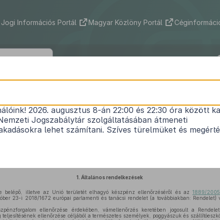
Jogi Információs Portál
Magyar Közlöny Portál
Céginformáció
2021. évi XLI. törvény
nálóink! 2026. augusztus 8-án 22:00 és 22:30 óra között ka
erületére belépő, illetve az Unió területét elhagy
Nemzeti Jogszabálytár szolgáltatásában átmeneti
l és az
1889/2005/EK rendelet
hatályon kívül hely
kadásokra lehet számítani. Szíves türelmüket és megért
2 európai parlamenti és tanácsi rendelet végreha
Hatályos: 2024. 01. 01. –
1.
Általános rendelkezések
 belépő, illetve az Unió területét elhagyó készpénz ellenőrzéséről és az
1889/2005
któber 23-i 2018/1672 európai parlamenti és tanácsi rendelet (a továbbiakban: Rendelet)
énzforgalom ellenőrzése érdekében, vámellenőrzés keretében jogosult a Rendelet
ség teljesítésének ellenőrzése céljából a természetes személyek, poggyászuk és szállítóesz