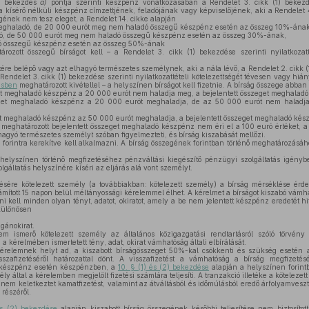
1) bekezdés
a)
pontja szerinti készpénz vonatkozásában a Rendelet 3. cikk (1) bekezdés
a kísérő nélküli készpénz címzettjének, feladójának vagy képviselőjének, aki a Rendelet 4
égének nem tesz eleget, a Rendelet 14. cikke alapján
eghaladó, de 20 000 eurót meg nem haladó összegű készpénz esetén az összeg 10%-ának
, de 50 000 eurót meg nem haladó összegű készpénz esetén az összeg 30%-ának,
 összegű készpénz esetén az összeg 50%-ának
ározott összegű bírságot kell – a Rendelet 3. cikk (1) bekezdése szerinti nyilatkozatt
ére belépő vagy azt elhagyó természetes személynek, aki a nála lévő, a Rendelet 2. cikk 
ndelet 3. cikk (1) bekezdése szerinti nyilatkozattételi kötelezettségét tévesen vagy hiányo
ésben
meghatározott kivétellel – a helyszínen bírságot kell fizetnie. A bírság összege abban
et meghaladó készpénz a 20 000 eurót nem haladja meg, a bejelentett összeget meghalad
get meghaladó készpénz a 20 000 eurót meghaladja, de az 50 000 eurót nem haladja 
,
et meghaladó készpénz az 50 000 eurót meghaladja, a bejelentett összeget meghaladó ké
meghatározott bejelentett összeget meghaladó készpénz nem éri el a 100 euró értéket, 
hagyó természetes személyt szóban figyelmezteti, és bírság kiszabását mellőzi.
 forintra kerekítve kell alkalmazni. A bírság összegének forintban történő meghatározásá
helyszínen történő megfizetéséhez pénzváltási kiegészítő pénzügyi szolgáltatás igényb
gáltatás helyszínére kíséri az eljárás alá vont személyt.
sére kötelezett személy (a továbbiakban: kötelezett személy) a bírság mérséklése érde
ámított 15 napon belül méltányossági kérelemmel élhet. A kérelmet a bírságot kiszabó vámh
 kell minden olyan tényt, adatot, okiratot, amely a be nem jelentett készpénz eredetét hit
különösen
agánokirat.
ismerő kötelezett személy az általános közigazgatási rendtartásról szóló törvény 
 a kérelmében ismertetett tény, adat, okirat vámhatóság általi elbírálását.
elemnek helyt ad, a kiszabott bírságösszeget 50%-kal csökkenti és szükség esetén a
szafizetéséről határozattal dönt. A visszafizetést a vámhatóság a bírság megfizetésén
tt készpénz esetén készpénzben, a
10. § (1) és (2) bekezdése
alapján a helyszínen forintb
ély által a kérelemben megjelölt fizetési számlára teljesíti. A tranzakció illetéke a kötelezett
 nem keletkeztet kamatfizetést, valamint az átváltásból és időmúlásból eredő árfolyamveszt
 részéről.
és (2) bekezdése
alapján kiszabott bírság összegének későbbi teljesítése nem biztosítot