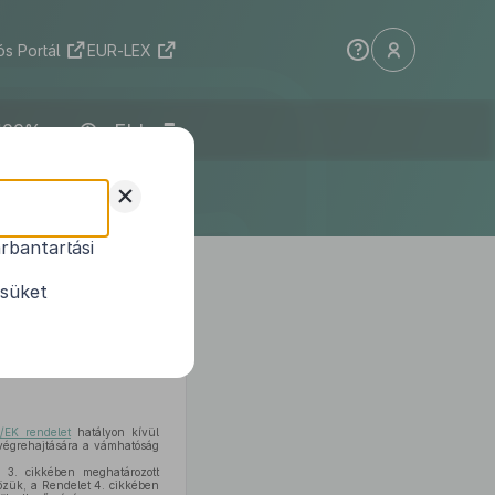
s Portál
EUR-LEX
ELI
+
rbantartási
ó készpénz
ezéséről szóló
ésüket
1
jtásáról
/EK rendelet
hatályon kívül
 végrehajtására a vámhatóság
 3. cikkében meghatározott
közük, a Rendelet 4. cikkében