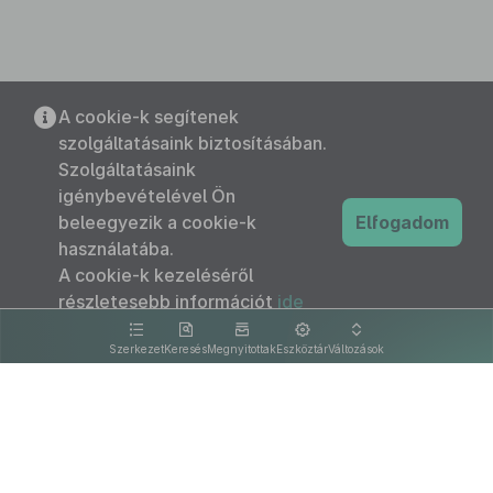
A cookie-k segítenek
szolgáltatásaink biztosításában.
Szolgáltatásaink
igénybevételével Ön
beleegyezik a cookie-k
Elfogadom
használatába.
A cookie-k kezeléséről
részletesebb információt
ide
kattintva olvashat.
Szerkezet
Keresés
Megnyitottak
Eszköztár
Változások