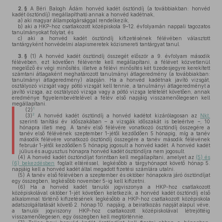
2. §
A Béri Balogh Ádám honvéd kadét ösztöndíj (a továbbiakban: honvéd
kadét ösztöndíj) megállapítható annak a honvéd kadétnak,
a)
aki magyar állampolgársággal rendelkezik,
b)
aki a HKP-hoz csatlakozott középiskola 9–12. évfolyamán nappali tagozatos
tanulmányokat folytat, és
c)
aki a honvéd kadét ösztöndíj kifizetésének félévében választott
tantárgyként honvédelmi alapismeretek közismereti tantárgyat tanul.
3. §
(1)
A honvéd kadét ösztöndíj összegét először a 9. évfolyam második
félévében, ezt követően félévente kell megállapítani, a félévet közvetlenül
megelőző év végi minősítés, illetve a félévi minősítés két tizedesjegyre kerekített
számtani átlagaként meghatározott tanulmányi átlageredmény (a továbbiakban:
tanulmányi átlageredmény) alapján. Ha a honvéd kadétnak javító vizsgát,
osztályozó vizsgát vagy pótló vizsgát kell tennie, a tanulmányi átlageredményt a
javító vizsga, az osztályozó vizsga vagy a pótló vizsga letételét követően, annak
eredménye figyelembevételével a félév első napjáig visszamenőlegesen kell
megállapítani.
1
(2)
2
(3)
A honvéd kadét ösztöndíj a honvéd kadétot kizárólagosan az
Nkt.
szerinti tanítási év időszakában – a vizsgák időszakát is beleértve –, 10
hónapra illeti meg. A tanév első félévére vonatkozó ösztöndíj összegére a
tanév első félévének szeptember 1-jétől kezdődően 5 hónapig, míg a tanév
második félévére vonatkozó ösztöndíj összegére a tanév második félévének
február 1-jétől kezdődően 5 hónapig jogosult a honvéd kadét. A honvéd kadét
július és augusztus hónapra honvéd kadét ösztöndíjra nem jogosult.
(4)
A honvéd kadét ösztöndíjat forintban kell megállapítani, amelyet az
(5) és
(6) bekezdésben
foglalt eltéréssel, legkésőbb a tárgyhónapot követő hónap 5.
napjáig kell a honvéd kadét által megadott fizetési számlára utalni.
(5)
A tanév első félévében a szeptember és október hónapokra járó ösztöndíjat
egy összegben, legkésőbb november 5-ig kell kifizetni.
(6)
Ha a honvéd kadét tanulói jogviszonya a HKP-hoz csatlakozott
középiskolával október 1-jét követően keletkezik, a honvéd kadét ösztöndíj első
alkalommal történő kifizetésének legkésőbb a HKP-hoz csatlakozott középiskola
adatszolgáltatását követő 2. hónap 10. napjáig, a beiratkozás napját alapul véve,
a tanulói jogviszony HKP-hoz csatlakozott középiskolával létrejöttéig
visszamenőlegesen, egy összegben kell megtörténnie.