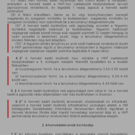
(7)
Teljes havi honvéd kadét ösztöndíjat kell fizetni abban a hónapban,
amelyben a honvéd kadét a HKP-hoz csatlakozott középiskolával tanulói
jogviszonnyal rendelkezik, és legalább 1 napig jogosult a honvéd kadét
ösztöndíjra.
(8)
A félévi értesítőben, illetve az év végi bizonyítványban szereplő
magatartás és szorgalom minősítés (a továbbiakban: magatartás minősítés és
szorgalom minősítés) nem számítható be a tanulmányi átlageredménybe.
3
(9)
A honvéd kadét ösztöndíjra való jogosultság szünetel a fegyelmi
büntetést megállapító határozat (a továbbiakban: fegyelmi határozat)
véglegessé válását követő hónap első napjától számított 12 naptári hónapig (a
nyári szünetet is beleértve), azzal, hogy a tanulmányi átlageredményt
minden félévben meg kell állapítani.
4
(10)
A fegyelmi döntés tényét és az arról szóló határozat rendelkező részét
a HKP partneriskola rögzíti a tanulmányi rendszerben a fegyelmi határozat
véglegessé válásának napjától számítva legkésőbb 8 napon belül.
5
4. §
A honvéd kadét ösztöndíj havi mértéke a HKP csatlakozott
középiskolában a 9. évfolyam második félévétől kezdődően és a további
félévekben
a)
huszonegyezer forint, ha a tanulmányi átlageredmény 3,50–3,99 között
van,
b)
harmincnyolcezer forint, ha a tanulmányi átlageredmény 4,00–4,49
között van,
c)
ötvenkilencezer forint, ha a tanulmányi átlageredmény 4,49 fölött van.
5. §
A honvéd kadét ösztöndíjra való jogosultságot nem zárja ki, ha a honvéd
kadét a jogosulttá válás időpontjában már más ösztöndíjban is részesül.
6
6. §
A honvéd kadét ösztöndíj tervezését, elszámolását és kifizetését,
valamint a honvéd kadét ösztöndíj kifizetéséhez szükséges adatok a HM
Költségvetés Gazdálkodási Információs Rendszerben történő rögzítését a
Honvéd Vezérkar főnöke által kijelölt honvédségi szervezet látja el, a HKP
partneriskola tanulmányi rendszerben történő adatszolgáltatása alapján.
2.
A honvédelmi árvák ösztöndíja
7
7. §
Az elhunyt hivatásos, szerződéses, a jogszabály szerinti honvédelmi