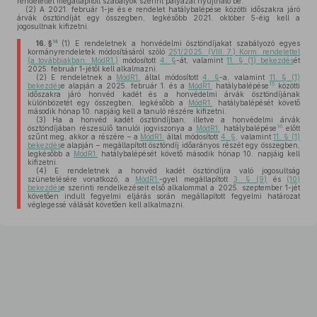
rendelettel megállapított szabályok szerint pályázat nyújtható be.
(2)
A 2021. február 1-je és e rendelet hatálybalépése közötti időszakra járó
árvák ösztöndíját egy összegben, legkésőbb 2021. október 5-éig kell a
jogosultnak kifizetni.
14
16. §
(1)
E rendeletnek a honvédelmi ösztöndíjakat szabályozó egyes
kormányrendeletek módosításáról szóló
251/2025. (VIII. 7.) Korm. rendelettel
(a továbbiakban: MódR1.)
módosított
4. §
-át, valamint
11. § (1) bekezdés
ét
2025. február 1-jétől kell alkalmazni.
(2)
E rendeletnek a
MódR1.
által módosított
4. §
-a, valamint
11. § (1)
15
bekezdés
e alapján a 2025. február 1. és a
MódR1.
hatálybalépése
közötti
időszakra járó honvéd kadét és a honvédelmi árvák ösztöndíjának
különbözetét egy összegben, legkésőbb a
MódR1.
hatálybalépését követő
második hónap 10. napjáig kell a tanuló részére kifizetni.
(3)
Ha a honvéd kadét ösztöndíjban, illetve a honvédelmi árvák
16
ösztöndíjában részesülő tanulói jogviszonya a
MódR1.
hatálybalépése
előtt
szűnt meg, akkor a részére – a
MódR1.
által módosított
4. §
, valamint
11. § (1)
bekezdés
e alapján – megállapított ösztöndíj időarányos részét egy összegben,
legkésőbb a
MódR1.
hatálybalépését követő második hónap 10. napjáig kell
kifizetni.
(4)
E rendeletnek a honvéd kadét ösztöndíjra való jogosultság
szünetelésére vonatkozó, a
MódR1.
-gyel megállapított
3. § (9)
és
(10)
bekezdés
e szerinti rendelkezéseit első alkalommal a 2025. szeptember 1-jét
követően indult fegyelmi eljárás során megállapított fegyelmi határozat
véglegessé válását követően kell alkalmazni.