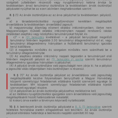
szolgálati juttatásban részesülő vagy nyugállományú katona árvája (a
továbbiakban: árva) tanulmányi ösztöndíjra (a továbbiakban: árvák ösztöndíja)
pályázatot nyújthat be az ezen alcímben meghatározottak szerint.
8. §
(1)
Az árvák ösztöndíjára az az árva pályázhat (a továbbiakban: pályázó),
aki
a)
a társadalombiztosítási nyugdíjrendszer keretében megállapított
árvaellátásra (a továbbiakban: árvaellátás) jogosult,
b)
magyarországi államilag elismert oktatási intézményeiben, illetve nem
Magyarországon működő oktatási intézményben nappali rendszerű iskolai
oktatásban alapfokú vagy középfokú tanulmányokat folytat, és
8
c)
– a
(3) bekezdés
kivételével – a pályázat benyújtását megelőző
tanulmányi félévben legalább 3,00 tanulmányi átlageredményt ért el, vagy
tanulmányi átlageredmény hiányában a fejlődéséről tanulmányi igazolás
kerül kiállításra.
(2)
A magatartás minősítés és szorgalom minősítés nem számítható be a
tanulmányi átlageredménybe.
(3)
Az alapfokú oktatási intézmény nappali tagozatán a tanulmányait első
félévben megkezdő pályázó az
(1) bekezdés c) pontja
szerinti tanulmányi
átlageredmény igazolása hiányában is pályázhat.
(4)
A pályázó árvák ösztöndíjára való jogosultságát nem zárja ki, ha a pályázó
a jogosulttá válás időpontjában más ösztöndíjban is részesül.
9
9. §
(1)
Az árvák ösztöndíja pályázat az árvaellátásra való jogosultság
megállapításától kezdve folyamatosan benyújtható a Magyar Honvédség
központi személyügyi feladatainak ellátására kijelölt szervezeti egysége (a
továbbiakban: MH központi személyügyi feladatainak ellátására kijelölt
szervezeti egysége) részére.
(2)
A pályázónak az árvák ösztöndíja pályázathoz mellékelnie kell
a)
az illetékes nyugdíjbiztosítási igazgatási szerv árvaellátásra való jogosultság
megállapításáról hozott határozatának másolatát,
b)
kiskorú árva esetén a törvényes képviselő nyilatkozatát.
10. §
A beérkezett árvák ösztöndíja pályázatot a
8. § (1) bekezdése
szerinti
feltételek fennállása esetén elfogadottnak kell tekinteni. Az árvák ösztöndíja
pályázat elbírálási határideje a beérkezés napjától számított 30 nap.