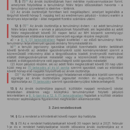
10
11. §
(1)
Az árvák ösztöndíjának havi mértéke nyolcvannyolcezer forint,
amelynek folyósítása a tanulmányi félév teljes időszakában havonta – a
tanulmányi szüneteket is ideértve – történik.
(2)
Az árvák ösztöndíját forintban kell megállapítani, amelyet legkésőbb a
tárgyhót követő hónap 5. napjáig kell az eredményes pályázó – kiskorú esetén a
törvényes képviselője – által megadott fizetési számlára utalni.
11
12. §
(1)
Az árvák ösztöndíja a tanulmányi évben – az adott tanulmányi
félév teljes idejére – annak a pályázónak folyósítható, aki legkésőbb az adott
félév megkezdését követő 30 napon belül az MH központi személyügyi
feladatainak ellátására kijelölt szervezeti egysége részére megküldi
a)
– a
8. § (3) bekezdésében
foglalt kivétellel – az előző tanulmányi félév
tanulmányi teljesítményét igazoló okmány fénymásolatát és
12
b)
a tanulói jogviszony igazolása céljából tizenhatodik életév betöltését
követő tanévtől az oktatási igazolványokról szóló kormányrendelet szerint a
közreműködő intézmény által a tárgyidőszakra kiadott, érvényesítő matricával
ellátott diákigazolványának másolatát vagy a közreműködő intézmény által
kiadott, a diákigazolványra való jogosultságról szóló igazolás másolatát.
(2)
Azon pályázó részére, aki az adott félév megkezdését követő 30 nap után
küldi meg az
(1) bekezdés a) és b) pontja
szerinti igazolást, csak az elbírálást
követő hónap első napjától folyósítható az árvák ösztöndíja.
13
(3)
Az MH központi személyügyi feladatainak ellátására kijelölt szervezeti
egysége az árvák ösztöndíjára jogosultat minden év augusztus 15-ig
tájékoztatja az
(1) bekezdés
szerinti igazolásbenyújtási kötelezettségéről.
13. §
Az árvák ösztöndíjára jogosult, külföldön nappali rendszerű iskolai
oktatásban általános vagy középfokú tanulmányokat folytató pályázó
tekintetében a
8. §-ban és a 12. § (1) bekezdésében
foglaltak a külföldi oktatási
rendszer sajátosságaira figyelemmel megfelelően alkalmazandók.
3.
Záró rendelkezések
14. §
Ez a rendelet a kihirdetését követő napon lép hatályba.
15. §
(1)
Az e rendelet hatálybalépését követő 30 napon belül a 2021. február
1-je és e rendelet hatálybalépése közötti időszakra árvák ösztöndíjára az e