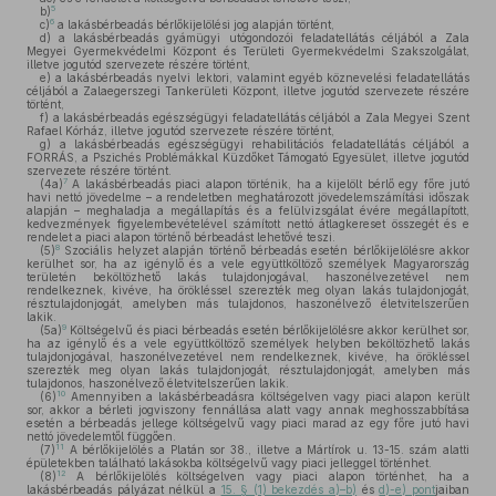
5
b)
6
c)
a lakásbérbeadás bérlőkijelölési jog alapján történt,
d)
a lakásbérbeadás gyámügyi utógondozói feladatellátás céljából a Zala
Megyei Gyermekvédelmi Központ és Területi Gyermekvédelmi Szakszolgálat,
illetve jogutód szervezete részére történt,
e)
a lakásbérbeadás nyelvi lektori, valamint egyéb köznevelési feladatellátás
céljából a Zalaegerszegi Tankerületi Központ, illetve jogutód szervezete részére
történt,
f)
a lakásbérbeadás egészségügyi feladatellátás céljából a Zala Megyei Szent
Rafael Kórház, illetve jogutód szervezete részére történt,
g)
a lakásbérbeadás egészségügyi rehabilitációs feladatellátás céljából a
FORRÁS, a Pszichés Problémákkal Küzdőket Támogató Egyesület, illetve jogutód
szervezete részére történt.
7
(4a)
A lakásbérbeadás piaci alapon történik, ha a kijelölt bérlő egy főre jutó
havi nettó jövedelme – a rendeletben meghatározott jövedelemszámítási időszak
alapján – meghaladja a megállapítás és a felülvizsgálat évére megállapított,
kedvezmények figyelembevételével számított nettó átlagkereset összegét és e
rendelet a piaci alapon történő bérbeadást lehetővé teszi.
8
(5)
Szociális helyzet alapján történő bérbeadás esetén bérlőkijelölésre akkor
kerülhet sor, ha az igénylő és a vele együttköltöző személyek Magyarország
területén beköltözhető lakás tulajdonjogával, haszonélvezetével nem
rendelkeznek, kivéve, ha örökléssel szerezték meg olyan lakás tulajdonjogát,
résztulajdonjogát, amelyben más tulajdonos, haszonélvező életvitelszerűen
lakik.
9
(5a)
Költségelvű és piaci bérbeadás esetén bérlőkijelölésre akkor kerülhet sor,
ha az igénylő és a vele együttköltöző személyek helyben beköltözhető lakás
tulajdonjogával, haszonélvezetével nem rendelkeznek, kivéve, ha örökléssel
szerezték meg olyan lakás tulajdonjogát, résztulajdonjogát, amelyben más
tulajdonos, haszonélvező életvitelszerűen lakik.
10
(6)
Amennyiben a lakásbérbeadásra költségelven vagy piaci alapon került
sor, akkor a bérleti jogviszony fennállása alatt vagy annak meghosszabbítása
esetén a bérbeadás jellege költségelvű vagy piaci marad az egy főre jutó havi
nettó jövedelemtől függően.
11
(7)
A bérlőkijelölés a Platán sor 38., illetve a Mártírok u. 13-15. szám alatti
épületekben található lakásokba költségelvű vagy piaci jelleggel történhet.
12
(8)
A bérlőkijelölés költségelven vagy piaci alapon történhet, ha a
lakásbérbeadás pályázat nélkül a
15. § (1) bekezdés a)–b)
és
d)-e) pont
jaiban