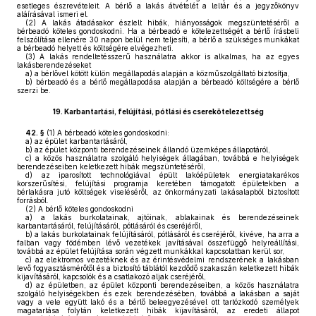
esetleges észrevételeit. A bérlő a lakás átvételét a leltár és a jegyzőkönyv
aláírásával ismeri el.
(2)
A lakás átadásakor észlelt hibák, hiányosságok megszüntetéséről a
bérbeadó köteles gondoskodni. Ha a bérbeadó e kötelezettségét a bérlő írásbeli
felszólítása ellenére 30 napon belül nem teljesíti, a bérlő a szükséges munkákat
a bérbeadó helyett és költségére elvégezheti.
(3)
A lakás rendeltetésszerű használatra akkor is alkalmas, ha az egyes
lakásberendezéseket
a)
a bérlővel kötött külön megállapodás alapján a közműszolgáltató biztosítja,
b)
bérbeadó és a bérlő megállapodása alapján a bérbeadó költségére a bérlő
szerzi be.
19.
Karbantartási, felújítási, pótlási és cserekötelezettség
42. §
(1)
A bérbeadó köteles gondoskodni:
a)
az épület karbantartásáról,
b)
az épület központi berendezéseinek állandó üzemképes állapotáról,
c)
a közös használatra szolgáló helyiségek állagában, továbbá e helyiségek
berendezéseiben keletkezett hibák megszüntetéséről,
d)
az iparosított technológiával épült lakóépületek energiatakarékos
korszerűsítési, felújítási programja keretében támogatott épületekben a
bérlakásra jutó költségek viseléséről, az önkormányzati lakásalapból biztosított
forrásból.
(2)
A bérlő köteles gondoskodni
a)
a lakás burkolatainak, ajtóinak, ablakainak és berendezéseinek
karbantartásáról, felújításáról, pótlásáról és cseréjéről,
b)
a lakás burkolatainak felújításáról, pótlásáról és cseréjéről, kivéve, ha arra a
falban vagy födémben lévő vezetékek javításával összefüggő helyreállítási,
továbbá az épület felújítása során végzett munkákkal kapcsolatban kerül sor,
c)
az elektromos vezetéknek és az érintésvédelmi rendszerének a lakásban
levő fogyasztásmérőtől és a biztosító táblától kezdődő szakaszán keletkezett hibák
kijavításáról, kapcsolók és a csatlakozó aljak cseréjéről,
d)
az épületben, az épület központi berendezéseiben, a közös használatra
szolgáló helyiségekben és ezek berendezésében, továbbá a lakásban a saját
vagy a vele együtt lakó és a bérlő beleegyezésével ott tartózkodó személyek
magatartása folytán keletkezett hibák kijavításáról, az eredeti állapot