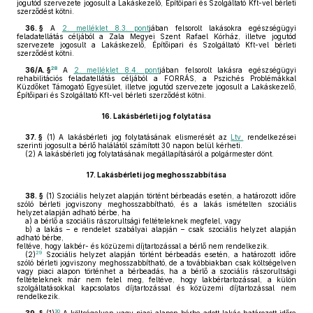
jogutód szervezete jogosult a Lakáskezelő, Építőipari és Szolgáltató Kft-vel bérleti
szerződést kötni.
36. §
A
2. melléklet 8.3. pont
jában felsorolt lakásokra egészségügyi
feladatellátás céljából a Zala Megyei Szent Rafael Kórház, illetve jogutód
szervezete jogosult a Lakáskezelő, Építőipari és Szolgáltató Kft-vel bérleti
szerződést kötni.
28
36/A. §
A
2. melléklet 8.4. pont
jában felsorolt lakásra egészségügyi
rehabilitációs feladatellátás céljából a FORRÁS, a Pszichés Problémákkal
Küzdőket Támogató Egyesület, illetve jogutód szervezete jogosult a Lakáskezelő,
Építőipari és Szolgáltató Kft-vel bérleti szerződést kötni.
16.
Lakásbérleti jog folytatása
37. §
(1)
A lakásbérleti jog folytatásának elismerését az
Ltv.
rendelkezései
szerinti jogosult a bérlő halálától számított 30 napon belül kérheti.
(2)
A lakásbérleti jog folytatásának megállapításáról a polgármester dönt.
17.
Lakásbérleti jog meghosszabbítása
38. §
(1)
Szociális helyzet alapján történt bérbeadás esetén, a határozott időre
szóló bérleti jogviszony meghosszabbítható, és a lakás ismételten szociális
helyzet alapján adható bérbe, ha
a)
a bérlő a szociális rászorultsági feltételeknek megfelel, vagy
b)
a lakás – e rendelet szabályai alapján – csak szociális helyzet alapján
adható bérbe,
feltéve, hogy lakbér- és közüzemi díjtartozással a bérlő nem rendelkezik.
29
(2)
Szociális helyzet alapján történt bérbeadás esetén, a határozott időre
szóló bérleti jogviszony meghosszabbítható, de a továbbiakban csak költségelven
vagy piaci alapon történhet a bérbeadás, ha a bérlő a szociális rászorultsági
feltételeknek már nem felel meg, feltéve, hogy lakbértartozással, a külön
szolgáltatásokkal kapcsolatos díjtartozással és közüzemi díjtartozással nem
rendelkezik.
30