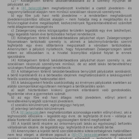
(2)
Költségelven történő lakásbérbeadására az a személy nyújthat be
pályázatot, aki
a)
a
(4) bekezdés
ben meghatározott kivétellel a csatolt jövedelem- és
vagyonnyilatkozat alapján nem minősül szociálisan rászoruló személynek,
b)
egy főre jutó havi nettó jövedelme – a rendeletben meghatározott
jövedelemszámítási időszak alapján – nem haladja meg a megállapítás és a
felülvizsgálat évére megállapított, kedvezmények figyelembevételével számított
nettó átlagkereset összegét és
c)
Zalaegerszeg város közigazgatási területén legalább egy éve lakóhellyel,
vagy legalább három éve tartózkodási hellyel rendelkezik.
(3)
Költségelven történő lakásbérbeadásra pályázhat olyan Zalaegerszegen
folyamatosan tartózkodó személy is, akinek a lakcímnyilvántartás szerint
legfeljebb egy éves időtartamra megszakadt a városban tartózkodása.
Amennyiben a pályázó nyilatkozik, hogy folyamatosan Zalaegerszegen lakott
ebben az időszakban is, a hivatal bizonyítási eljárást folytat le ennek
igazolására.
(4)
Költségelven történő lakásbérbeadásra pályázhat olyan személy is, aki
szociálisan rászoruló személynek minősül, de az adott lakás bérbevételéhez
szükséges fizetőképességgel rendelkezik.
(5)
A költségelven történő lakásbérbeadásra benyújtott pályázatok sorolásáról,
a bérlő kijelöléséről és a bérbeadás idejének meghatározásáról a lakásügyekért
felelős szakbizottság határozattal dönt.
(6)
A lakásügyekért felelős szakbizottság az érvényes pályázatok esetében az
alábbi szempontokat együttesen mérlegeli a bérlőkijelölés során:
a)
saját háztartásban kiskorú gyermek eltartásáról való gondoskodás,
figyelembe véve a gyermekek számát,
b)
az egy főre eső havi átlagos nettó jövedelem, előnyt jelent a
keresőtevékenységből származó jövedelem,
c)
szociális körülmények, egészségügyi helyzet,
d)
jelenlegi lakhatási körülmények.
(7)
A
(6) bekezdés
ben meghatározottak azonossága esetén előnyt élvez, aki a
leghosszabb időszakra – legalább egy évre, de legfeljebb öt évre – vállalja az
általa fizetendő lakbérnek előre, egyösszegben történő megfizetését.
(8)
A kijelölt bérlő részére az önkormányzati lakás az egyösszegű befizetés
vállalásának idejére, de legalább egy, legfeljebb öt évre adható bérbe.
(9)
Amennyiben a kijelölt bérlő szerződéskötési kötelezettségének határidőben
nem tesz eleget, a döntésre jogosult a
(6)–(7) bekezdés
ekben meghatározott
sorolási szempontok figyelembevételével elfogadott - legfeljebb 5 pályázót