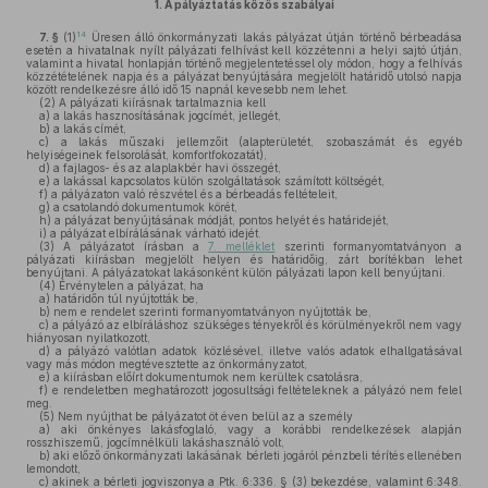
1.
A pályáztatás közös szabályai
14
7. §
(1)
Üresen álló önkormányzati lakás pályázat útján történő bérbeadása
esetén a hivatalnak nyílt pályázati felhívást kell közzétenni a helyi sajtó útján,
valamint a hivatal honlapján történő megjelentetéssel oly módon, hogy a felhívás
közzétételének napja és a pályázat benyújtására megjelölt határidő utolsó napja
között rendelkezésre álló idő 15 napnál kevesebb nem lehet.
(2)
A pályázati kiírásnak tartalmaznia kell
a)
a lakás hasznosításának jogcímét, jellegét,
b)
a lakás címét,
c)
a lakás műszaki jellemzőit (alapterületét, szobaszámát és egyéb
helyiségeinek felsorolását, komfortfokozatát),
d)
a fajlagos- és az alaplakbér havi összegét,
e)
a lakással kapcsolatos külön szolgáltatások számított költségét,
f)
a pályázaton való részvétel és a bérbeadás feltételeit,
g)
a csatolandó dokumentumok körét,
h)
a pályázat benyújtásának módját, pontos helyét és határidejét,
i)
a pályázat elbírálásának várható idejét.
(3)
A pályázatot írásban a
7. melléklet
szerinti formanyomtatványon a
pályázati kiírásban megjelölt helyen és határidőig, zárt borítékban lehet
benyújtani. A pályázatokat lakásonként külön pályázati lapon kell benyújtani.
(4)
Érvénytelen a pályázat, ha
a)
határidőn túl nyújtották be,
b)
nem e rendelet szerinti formanyomtatványon nyújtották be,
c)
a pályázó az elbíráláshoz szükséges tényekről és körülményekről nem vagy
hiányosan nyilatkozott,
d)
a pályázó valótlan adatok közlésével, illetve valós adatok elhallgatásával
vagy más módon megtévesztette az önkormányzatot,
e)
a kiírásban előírt dokumentumok nem kerültek csatolásra,
f)
e rendeletben meghatározott jogosultsági feltételeknek a pályázó nem felel
meg.
(5)
Nem nyújthat be pályázatot öt éven belül az a személy
a)
aki önkényes lakásfoglaló, vagy a korábbi rendelkezések alapján
rosszhiszemű, jogcímnélküli lakáshasználó volt,
b)
aki előző önkormányzati lakásának bérleti jogáról pénzbeli térítés ellenében
lemondott,
c)
akinek a bérleti jogviszonya a Ptk. 6:336. § (3) bekezdése, valamint 6:348.