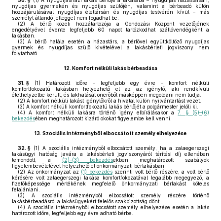
30. §
(1)
A nyugdíjasházi lakás bérlője a lakásába – nyugdíjas házastársán,
nyugdíjas gyermekén és nyugdíjas szülőjén, valamint a bérbeadó külön
hozzájárulásával nyugdíjas élettársán és nyugdíjas testvérén kívül – más
személyt állandó jelleggel nem fogadhat be.
(2)
A bérlő közeli hozzátartozója a Gondozási Központ vezetőjének
engedélyével évente legfeljebb 60 napot tartózkodhat szállóvendégként a
lakásban.
(3)
A bérlő halála esetén a házastárs, a bérlővel együttköltöző nyugdíjas
gyermek és nyugdíjas szülő kivételével a lakásbérleti jogviszony nem
folytatható.
12.
Komfort nélküli lakás bérbeadása
31. §
(1)
Határozott időre – legfeljebb egy évre – komfort nélküli
komfortfokozatú lakásban helyezhető el az az igénylő, aki rendkívüli
élethelyzetbe került, és lakhatását önerőből másképpen megoldani nem tudja.
(2)
A komfort nélküli lakást igénylőkről a hivatal külön nyilvántartást vezet.
(3)
A komfort nélküli komfortfokozatú lakás bérlőjét a polgármester jelöli ki.
(4)
A komfort nélküli lakásra történő igény elbírálásakor a
7. § (5)–(6)
bekezdés
ében meghatározott kizáró okokat figyelembe kell venni.
13.
Szociális intézményből elbocsátott személy elhelyezése
32. §
(1)
A szociális intézményből elbocsátott személy, ha a zalaegerszegi
lakásügyi hatóság javára a lakásbérleti jogviszonyáról térítési díj ellenében
lemondott, a
(2)–(3) bekezdés
ekben meghatározott szabályok
figyelembevételével helyezhető el önkormányzati bérlakásban.
(2)
Az önkormányzat az
(1) bekezdés
szerinti volt bérlő részére, a volt bérlő
kérésére volt zalaegerszegi lakása komfortfokozatával legalább megegyező, a
fizetőképessége mértékének megfelelő önkormányzati bérlakást köteles
felajánlani.
(3)
A szociális intézményből elbocsátott személy részére történő
lakásbérbeadásról a lakásügyekért felelős szakbizottság dönt.
(4)
A szociális intézményből elbocsátott személy elhelyezése esetén a lakás
határozott időre, legfeljebb egy évre adható bérbe.