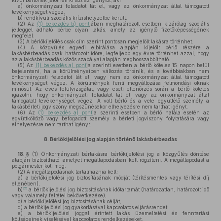
kívül bérlőnek jelölheti ki azt az igénylőt, aki
a)
önkormányzati feladatot lát el, vagy az önkormányzat által támogatott
tevékenységet végez,
b)
rendkívüli szociális krízishelyzetbe került.
(2)
Az
(1) bekezdés b) pont
jában meghatározott esetben kizárólag szociális
jelleggel adható bérbe olyan lakás, amely az igénylő fizetőképességének
megfelel.
(3)
A bérlőkijelölés csak cím szerint pontosan megjelölt lakásra történhet.
(4)
A közgyűlés egyedi elbírálása alapján kijelölt bérlő részére a
lakásbérbeadás csak határozott időre, legfeljebb egy évre történhet azzal, hogy
az a lakásbérbeadás közös szabályai alapján meghosszabbítható.
(5)
Az
(1) bekezdés a) pont
ja szerinti esetben a bérlő köteles 15 napon belül
bejelenteni, ha a körülményeiben változás történik, és a továbbiakban nem
önkormányzati feladatot lát el, vagy nem az önkormányzat által támogatott
tevékenységet végez. A körülmények fenti megváltozása felmondási oknak
minősül. Az éves felülvizsgálat, vagy eseti ellenőrzés során a bérlő köteles
igazolni, hogy önkormányzati feladatot lát el, vagy az önkormányzat által
támogatott tevékenységet végez. A volt bérlő és a vele együttélő személy a
lakásbérleti jogviszony megszűnésekor elhelyezésre nem tarthat igényt.
(6)
Az
(1) bekezdés a) pont
ja szerinti esetben a bérlő halála esetén az
együttköltöző vagy befogadott személy a bérleti jogviszony folytatására vagy
elhelyezésre nem tarthat igényt.
8.
Bérlőkijelölési jog alapján történő lakásbérbeadás
18. §
(1)
Önkormányzati bérlakásra bérlőkijelölési jog a közgyűlés döntése
alapján biztosítható, amelyet megállapodásban kell rögzíteni. A megállapodást a
polgármester köti meg.
(2)
A megállapodásnak tartalmaznia kell:
a)
a bérlőkijelölési jog biztosításának módját (térítésmentes vagy térítési díj
ellenében),
25
b)
a bérlőkijelölési jog biztosításának időtartamát (határozatlan, határozott idő
vagy valamely feltétel bekövetkezése),
c)
a bérlőkijelölési jog biztosításának célját,
d)
a bérlőkijelölési jog gyakorlásával kapcsolatos eljárásrendet,
e)
a bérlőkijelölési joggal érintett lakás üzemeltetési és fenntartási
költségeinek viselésével kapcsolatos rendelkezéseket.