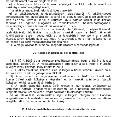
helyreállításáról és a kár megtérítéséről,
e)
a lakás és a lakáshoz tartozó helyiségek (tárolók) tisztántartásáról és
szükség szerinti megvilágításáról,
f)
a lakásberendezések felújításáról és cseréjéről,
g)
a lakókörnyezet rendezettségének biztosításáról. A lakókörnyezet
rendezettségének biztosítása alatt a bérlő által életvitelszerűen lakott lakás vagy
ház és annak udvara, kertje, a kerítéssel kívül határos terület, járda tisztán
tartását, az ingatlan állagának és rendeltetésszerű használhatóságának,
valamint higiénikus állapotának biztosítását kell érteni.
(3)
Ha az épület karbantartásával, felújításával, helyreállításával,
átalakításával, bővítésével kapcsolatos munkák csak a bérlő átmeneti
kiköltöztetése esetén végezhetők el, a lakásbérleti jogviszony a munkák
elvégzésének időtartamára szünetel. A szünetelést és annak időtartamát a
bérbeadó és a bérlő megállapodása állapítja meg.
(4)
A megállapodás tartalmának meghatározására a bérbeadó jogosult.
20.
A lakás átalakítása, korszerűsítése
43. §
(1)
A bérlő és a bérbeadó megállapodhatnak, hogy a bérlő a lakást
átalakítja, korszerűsíti. A megállapodásnak tartalmaznia kell, hogy a munkák
elvégzésének költségei melyik felet terhelik.
(2)
A lakás átalakítás, korszerűsítés költségei a bérlőt terhelik, kivéve ha a
bérlő és a bérbeadó megállapodása ettől eltér.
(3)
Amennyiben a megállapodás értelmében a bérlő az átalakítást,
korszerűsítést saját költségére végezheti el, a munkák számlákkal igazolt
költségeinek bérbeszámítását kérheti.
(4)
A lakást átalakító, korszerűsítő köteles a munkálatok elvégzéséhez
szükséges hatósági engedélyeket beszerezni, és a hatósági engedélyekben
meghatározottak szabályszerű végrehajtásáért felelősséget vállalni.
(5)
Az átalakítást, korszerűsítést saját költségére elvégző bérlő kiadásai
megtérítésére a lakásbérleti szerződés megszűnése után – az erre vonatkozó
megállapodás hiányában – nem tarthat igényt.
21.
A lakás rendeltetésszerű használatának ellenőrzése