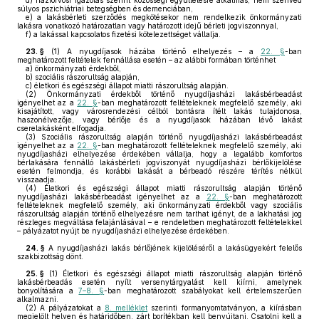
d)
háziorvosi igazolás szerint közösségi együttélésre alkalmas, nem szenved
súlyos pszichiátriai betegségben és demenciában,
e)
a lakásbérleti szerződés megkötésekor nem rendelkezik önkormányzati
lakásra vonatkozó határozatlan vagy határozott idejű bérleti jogviszonnyal,
f)
a lakással kapcsolatos fizetési kötelezettséget vállalja.
23. §
(1)
A nyugdíjasok házába történő elhelyezés – a
22. §
-ban
meghatározott feltételek fennállása esetén – az alábbi formában történhet
a)
önkormányzati érdekből,
b)
szociális rászorultság alapján,
c)
életkori és egészségi állapot miatti rászorultság alapján.
(2)
Önkormányzati érdekből történő nyugdíjasházi lakásbérbeadást
igényelhet az a
22. §
-ban meghatározott feltételeknek megfelelő személy, aki
kisajátított, vagy városrendezési célból bontásra ítélt lakás tulajdonosa,
haszonélvezője, vagy bérlője és a nyugdíjasok házában lévő lakást
cserelakásként elfogadja.
(3)
Szociális rászorultság alapján történő nyugdíjasházi lakásbérbeadást
igényelhet az a
22. §
-ban meghatározott feltételeknek megfelelő személy, aki
nyugdíjasházi elhelyezése érdekében vállalja, hogy a legalább komfortos
bérlakására fennálló lakásbérleti jogviszonyát nyugdíjasházi bérlőkijelölése
esetén felmondja, és korábbi lakását a bérbeadó részére térítés nélkül
visszaadja.
(4)
Életkori és egészségi állapot miatti rászorultság alapján történő
nyugdíjasházi lakásbérbeadást igényelhet az a
22. §
-ban meghatározott
feltételeknek megfelelő személy, aki önkormányzati érdekből vagy szociális
rászorultság alapján történő elhelyezésre nem tarthat igényt, de a lakhatási jog
részleges megváltása felajánlásával – e rendeletben meghatározott feltételekkel
– pályázatot nyújt be nyugdíjasházi elhelyezése érdekében.
24. §
A nyugdíjasházi lakás bérlőjének kijelöléséről a lakásügyekért felelős
szakbizottság dönt.
25. §
(1)
Életkori és egészségi állapot miatti rászorultság alapján történő
lakásbérbeadás esetén nyílt versenytárgyalást kell kiírni, amelynek
bonyolítására a
7–8. §
-ban meghatározott szabályokat kell értelemszerűen
alkalmazni.
(2)
A pályázatokat a
8. melléklet
szerinti formanyomtatványon
,
a kiírásban
megjelölt helyen és határidőben, zárt borítékban kell benyújtani. Csatolni kell a