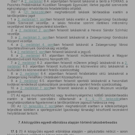
24
(5a)
A
2. melléklet
8.4. alpontjában felsorolt lakásnál a bérlő a FORRÁS, a
Pszichés Problémákkal Küzdőket Támogató Egyesület, illetve jogutód szervezete
egészségügyi rehabilitációs feladatellátás céljából.
(6)
A
(2) bekezdés
ben meghatározott lakások bérbeadása esetén a
bérlőkijelölési jogot
1.
a
2. melléklet 1. pont
ban felsorolt lakás esetén a Zalaegerszegi Gazdasági
Ellátó Szervezet vezetője, a lakás fekvése szerint illetékes intézmény
vezetőjével történő egyeztetést követően,
2.
a
2. melléklet 2. pont
ban felsorolt lakásoknál a Hevesi Sándor Színház
vezetője,
3.
a
2. melléklet 3. pont
ban felsorolt lakásoknál a Zalaegerszegi Gondozási
Központ vezetője,
4.
a
2. melléklet 4. pont
ban felsorolt lakásnál a Zalaegerszegi Városi
Sportlétesítmények Gondnokság vezetője,
5.
a
2. melléklet 5. pont
ban felsorolt lakásnál a jegyző,
6.
a
2. melléklet
6.1. alpontban felsorolt műteremlakásoknál a Magyar
Alkotóművészeti Közhasznú Nonprofit Kft.,
7.
a
2. melléklet
6.2. alpontban felsorolt műterem jellegű lakásoknál és a
2.
melléklet
6.3. alpontban felsorolt kulturális és köznevelési célú lakásoknál a
kultúráért és köznevelésért felelős szakbizottság
8.
a
2. melléklet
6.4. alpontban felsorolt felsőoktatási célú lakásoknál a
Zalaegerszeg Felsőfokú Oktatásáért Közalapítvány,
9.
a
2. melléklet
6.5. alpontban felsorolt sportolói lakásoknál a használati
kvótával rendelkező szakosztályok javaslatára a sportért felelős szakbizottság,
10.
a
2. melléklet 7. pont
ban felsorolt lakásnál a Göcseji Múzeum vezetője
gyakorolja.
(7)
Az egyes munkakörökhöz vagy tevékenységekhez kötődő lakásbérbeadás
esetén a bérleti szerződés időtartamát a
4. § (1) bekezdés
ében
meghatározottakra figyelemmel a bérlőkijelölésre jogosult határozza meg.
(8)
Az
(2) bekezdés 7. pont
jában meghatározott esetben a kötelezettségek
teljesítése körében a sportegyesület (gazdasági társaság) készfizető kezesként
helytállással tartozik.
7.
A közgyűlés egyedi elbírálása alapján történő lakásbérbeadás
17. §
(1)
A közgyűlés egyedi elbírálása alapján – pályáztatás nélkül – soron