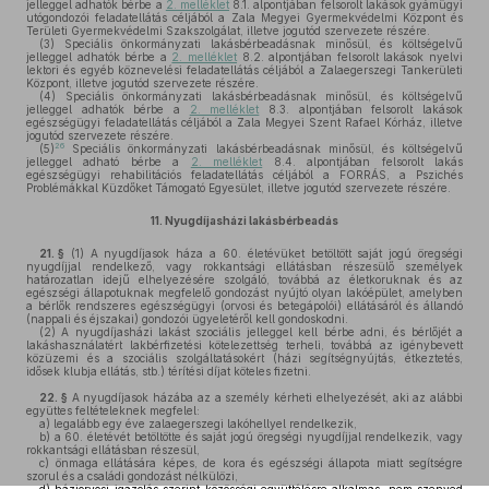
jelleggel adhatók bérbe a
2. melléklet
8.1. alpontjában felsorolt lakások gyámügyi
utógondozói feladatellátás céljából a Zala Megyei Gyermekvédelmi Központ és
Területi Gyermekvédelmi Szakszolgálat, illetve jogutód szervezete részére.
(3)
Speciális önkormányzati lakásbérbeadásnak minősül, és költségelvű
jelleggel adhatók bérbe a
2. melléklet
8.2. alpontjában felsorolt lakások nyelvi
lektori és egyéb köznevelési feladatellátás céljából a Zalaegerszegi Tankerületi
Központ, illetve jogutód szervezete részére.
(4)
Speciális önkormányzati lakásbérbeadásnak minősül, és költségelvű
jelleggel adhatók bérbe a
2. melléklet
8.3. alpontjában felsorolt lakások
egészségügyi feladatellátás céljából a Zala Megyei Szent Rafael Kórház, illetve
jogutód szervezete részére.
26
(5)
Speciális önkormányzati lakásbérbeadásnak minősül, és költségelvű
jelleggel adható bérbe a
2. melléklet
8.4. alpontjában felsorolt lakás
egészségügyi rehabilitációs feladatellátás céljából a FORRÁS, a Pszichés
Problémákkal Küzdőket Támogató Egyesület, illetve jogutód szervezete részére.
11.
Nyugdíjasházi lakásbérbeadás
21. §
(1)
A nyugdíjasok háza a 60. életévüket betöltött saját jogú öregségi
nyugdíjjal rendelkező, vagy rokkantsági ellátásban részesülő személyek
határozatlan idejű elhelyezésére szolgáló, továbbá az életkoruknak és az
egészségi állapotuknak megfelelő gondozást nyújtó olyan lakóépület, amelyben
a bérlők rendszeres egészségügyi (orvosi és betegápolói) ellátásáról és állandó
(nappali és éjszakai) gondozói ügyeletéről kell gondoskodni.
(2)
A nyugdíjasházi lakást szociális jelleggel kell bérbe adni, és bérlőjét a
lakáshasználatért lakbérfizetési kötelezettség terheli, továbbá az igénybevett
közüzemi és a szociális szolgáltatásokért (házi segítségnyújtás, étkeztetés,
idősek klubja ellátás, stb.) térítési díjat köteles fizetni.
22. §
A nyugdíjasok házába az a személy kérheti elhelyezését, aki az alábbi
együttes feltételeknek megfelel:
a)
legalább egy éve zalaegerszegi lakóhellyel rendelkezik,
b)
a 60. életévét betöltötte és saját jogú öregségi nyugdíjjal rendelkezik, vagy
rokkantsági ellátásban részesül,
c)
önmaga ellátására képes, de kora és egészségi állapota miatt segítségre
szorul és a családi gondozást nélkülözi,