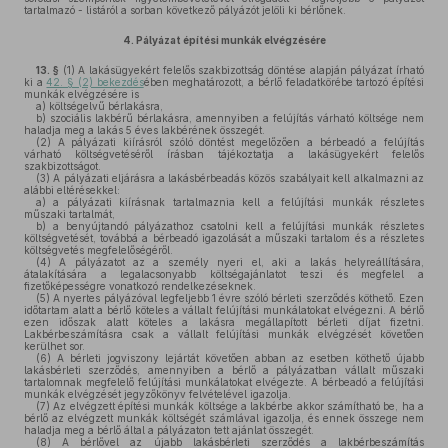
tartalmazó - listáról a sorban következő pályázót jelöli ki bérlőnek.
4.
Pályázat építési munkák elvégzésére
13. §
(1)
A lakásügyekért felelős szakbizottság döntése alapján pályázat írható
ki a
42. § (2) bekezdés
ében meghatározott, a bérlő feladatkörébe tartozó építési
munkák elvégzésére is
a)
költségelvű bérlakásra,
b)
szociális lakbérű bérlakásra, amennyiben a felújítás várható költsége nem
haladja meg a lakás 5 éves lakbérének összegét.
(2)
A pályázati kiírásról szóló döntést megelőzően a bérbeadó a felújítás
várható költségvetéséről írásban tájékoztatja a lakásügyekért felelős
szakbizottságot.
(3)
A pályázati eljárásra a lakásbérbeadás közös szabályait kell alkalmazni az
alábbi eltérésekkel:
a)
a pályázati kiírásnak tartalmaznia kell a felújítási munkák részletes
műszaki tartalmát,
b)
a benyújtandó pályázathoz csatolni kell a felújítási munkák részletes
költségvetését, továbbá a bérbeadó igazolását a műszaki tartalom és a részletes
költségvetés megfelelőségéről.
(4)
A pályázatot az a személy nyeri el, aki a lakás helyreállítására,
átalakítására a legalacsonyabb költségajánlatot teszi és megfelel a
fizetőképességre vonatkozó rendelkezéseknek.
(5)
A nyertes pályázóval legfeljebb 1 évre szóló bérleti szerződés köthető. Ezen
időtartam alatt a bérlő köteles a vállalt felújítási munkálatokat elvégezni. A bérlő
ezen időszak alatt köteles a lakásra megállapított bérleti díjat fizetni.
Lakbérbeszámításra csak a vállalt felújítási munkák elvégzését követően
kerülhet sor.
(6)
A bérleti jogviszony lejártát követően abban az esetben köthető újabb
lakásbérleti szerződés, amennyiben a bérlő a pályázatban vállalt műszaki
tartalomnak megfelelő felújítási munkálatokat elvégezte. A bérbeadó a felújítási
munkák elvégzését jegyzőkönyv felvételével igazolja.
(7)
Az elvégzett építési munkák költsége a lakbérbe akkor számítható be, ha a
bérlő az elvégzett munkák költségét számlával igazolja, és ennek összege nem
haladja meg a bérlő által a pályázaton tett ajánlat összegét.
(8)
A bérlővel az újabb lakásbérleti szerződés a lakbérbeszámítás