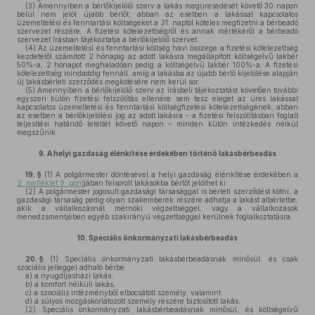
(3)
Amennyiben a bérlőkijelölő szerv a lakás megüresedését követő 30 napon
belül nem jelöl újabb bérlőt, abban az esetben a lakással kapcsolatos
üzemeltetési és fenntartási költségeket a 31. naptól köteles megfizetni a bérbeadó
szervezet részére. A fizetési kötelezettségről és annak mértékéről a bérbeadó
szervezet írásban tájékoztatja a bérlőkijelölő szervet.
(4)
Az üzemeltetési és fenntartási költség havi összege a fizetési kötelezettség
kezdetétől számított 2 hónapig az adott lakásra megállapított költségelvű lakbér
50%-a, 2 hónapot meghaladóan pedig a költségelvű lakbér 100%-a. A fizetési
kötelezettség mindaddig fennáll, amíg a lakásba az újabb bérlő kijelölése alapján
új lakásbérleti szerződés megkötésére nem kerül sor.
(5)
Amennyiben a bérlőkijelölő szerv az írásbeli tájékoztatást követően további
egyszeri külön fizetési felszólítás ellenére sem tesz eleget az üres lakással
kapcsolatos üzemeltetési és fenntartási költségfizetési kötelezettségének, abban
az esetben a bérlőkijelölési jog az adott lakásra - a fizetési felszólításban foglalt
teljesítési határidő leteltét követő napon – minden külön intézkedés nélkül
megszűnik.
9.
A helyi gazdaság élénkítése érdekében történő lakásbérbeadás
19. §
(1)
A polgármester döntésével a helyi gazdaság élénkítése érdekében a
2. melléklet 9. pont
jában felsorolt lakásokba bérlőt jelölhet ki.
(2)
A polgármester jogosult gazdasági társasággal is bérleti szerződést kötni, a
gazdasági társaság pedig olyan szakemberek részére adhatja a lakást albérletbe,
akik a vállalkozásnál mérnöki végzettséggel, vagy a vállalkozások
menedzsmentjében egyéb szakirányú végzettséggel kerülnek foglalkoztatásra.
10.
Speciális önkormányzati lakásbérbeadás
20. §
(1)
Speciális önkormányzati lakásbérbeadásnak minősül, és csak
szociális jelleggel adható bérbe
a)
a nyugdíjasházi lakás,
b)
a komfort nélküli lakás,
c)
a szociális intézményből elbocsátott személy, valamint
d)
a súlyos mozgáskorlátozott személy részére biztosított lakás.
(2)
Speciális önkormányzati lakásbérbeadásnak minősül, és költségelvű