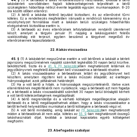
44. §
(1)
A bérbeadó a lakás rendeltetésszerű használatát, továbbá a bérlő
lakásbérleti szerződésben foglalt kötelezettségeinek teljesítését a bérlő
szükségtelen háborítása nélkül évente legalább egyszer, munkanapokon, 8-20
óra közötti időben ellenőrzi.
(2)
A bérlő a lakásba történő bejutást biztosítani, és az ellenőrzést tűrni
köteles. Ez a rendelkezés megfelelően irányadó a rendkívüli káresemény és a
veszélyhelyzet fennállása miatt a lakáson belüli szükséges hibaelhárítás
elvégzésének biztosítása esetén is.
(3)
A bérbeadó az éves ellenőrzések lefolytatásának rendjéről ütemtervet
készít, amelyet a tárgyév január 31. napjáig a lakásügyekért felelős
szakbizottság elé terjeszt, egyben beszámol a tárgyévet megelőző év
ellenőrzéseinek tapasztalatairól.
22.
A lakás visszaadása
45. §
(1)
A lakásbérlet megszűnése esetén a volt bérlőnek a lakását a bérleti
jogviszony megszűnésének napjától számított legkésőbb 30 napon belül kiürítve,
beköltözhető, tiszta és a
41. § (1) bekezdés
ében meghatározott leltárnak és
jegyzőkönyvnek megfelelő állapotban kell visszaadnia a bérbeadó részére.
(2)
A lakás visszaadásakor a bérbeadónak leltárt és jegyzőkönyvet kell
készíteni, amelyben rögzíteni kell a lakás műszaki állapotát, az esetleges
hiányosságokat, azok pótlásának határidejét.
(3)
Ha a volt bérlő a hibák, a hiányosságok megszüntetéséről, illetve ezek
ellenértékének megtérítéséről nem nyilatkozik, vagy a bérbeadó azt nem fogadja
el, a bérbeadó a lakás visszaadásától számított 30 napon belül bíróságtól kérheti
a volt bérlő kötelezettségének megállapítását.
(4)
A bérlő megrendelője és a várható költségek megelőlegezése alapján
bérbeadó és a bérlő megállapodhatnak abban, hogy a lakás visszaadásakor a
bérlőt terhelő helyreállítási munkákat a bérlő költségére a bérbeadó végzi el.
(5)
A volt bérlő mindaddig, amíg lakását az
(1) bekezdés
ben meghatározott
módon a bérbeadónak át nem adja, köteles az
55. §
-ban meghatározott összegű
lakáshasználati díjat, továbbá a lakással kapcsolatos egyéb költségeket
megfizetni.
23.
A befogadás szabályai