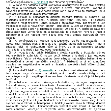
háziorvos igazolását a
9. melléklet
szerinti formanyomtatványon.
(3)
A pályázati határidő lejártát követően a lakásügyekért felelős szakbizottság
egy tagja, a Gondozási Központ, valamint a hivatal munkatársai, továbbá a
pályázók részvételével nyilvánosan kerül sor a pályázatok felbontására, és a
licitálásos pályázati tárgyalás lefolytatására.
(4)
A licitálás a legmagasabb ajánlati összegre történik a lakhatási jog
részleges megváltása céljából. A liciten részt venni 200.000,- Ft összegű
bánatpénz megfizetésével lehet, melynek átutalását vagy befizetését a licit
megkezdése előtt a helyszínen igazolni szükséges. A licitálás induló összege 2
millió Ft. A licitálás során a licitküszöb összege 100 ezer Ft. A licitálásos pályázati
tárgyaláson nem vehet részt, aki a jogosultsági feltételeknek nem felel meg, a
bánatpénzt a licit napjáig nem fizette meg vagy annak megfizetését nem
igazolja.
(5)
A bérlőkijelölésre jogosult lakásügyekért felelős szakbizottság – a
jogosultsági feltételeknek a hivatal által történő vizsgálatát követően – azt a
pályázót jelöli ki határozatlan időre bérlőnek, aki a legmagasabb összeget
ajánlotta fel a lakhatási jog részleges megváltására.
(6)
A nyugdíjasházi lakás bérlőjének kijelölt személy a bizottsági döntés
kézhezvételétől számított 30 napon belül köteles a lakhatási jog részleges
megváltására felajánlott összeget az önkormányzat számlájára befizetni és a
bérbeadóval a bérleti szerződést megkötni. A bérbeadó a bérleti szerződés
másolatának megküldésével értesíti a hivatalt a szerződés határidőben történő
megkötéséről.
(7)
Ha a kijelölt bérlő a
(6) bekezdés
ben meghatározott kötelezettségének nem
tesz eleget vagy visszalép, a lakásügyekért felelős szakbizottság a licit
eredménye alapján megállapított sorrendben következő pályázót jelöli helyette
bérlőnek.
(8)
A befizetett bánatpénz összege a lakhatási jog részleges megváltására
fizetendő összegbe beszámításra kerül. Amennyiben a kijelölt bérlő visszalép,
határidőre nem teljesíti az összeg befizetését vagy a bérleti szerződés
megkötését, úgy az általa befizetett bánatpénzt elveszti, kivéve, ha a visszalépés
a kijelölt bérlőnek nem felróható okból történt, illetve a lakhatási jog részleges
megváltására fizetendő összeg határidőben történő befizetése, vagy a bérleti
szerződés megkötése a kijelölt bérlőnek nem felróható okból hiúsult meg. A nem
nyertes pályázóknak a bánatpénz a bérlőkijelölésről szóló bizottsági döntést
követő 30 napon belül kamatmentesen visszafizetésre kerül. A bánatpénz
kamatmentesen visszajár a pályázati kiírás visszavonásától, az ajánlatok