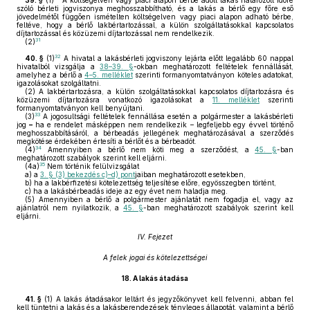
39. §
(1)
A költségelven vagy piaci alapon bérbe adott lakás határozott időre
szóló bérleti jogviszonya meghosszabbítható, és a lakás a bérlő egy főre eső
jövedelmétől függően ismételten költségelven vagy piaci alapon adható bérbe,
feltéve, hogy a bérlő lakbértartozással, a külön szolgáltatásokkal kapcsolatos
díjtartozással és közüzemi díjtartozással nem rendelkezik.
31
(2)
32
40. §
(1)
A hivatal a lakásbérleti jogviszony lejárta előtt legalább 60 nappal
hivatalból vizsgálja a
38–39. §
-okban meghatározott feltételek fennállását,
amelyhez a bérlő a
4–5. melléklet
szerinti formanyomtatványon köteles adatokat,
igazolásokat szolgáltatni.
(2)
A lakbértartozásra, a külön szolgáltatásokkal kapcsolatos díjtartozásra és
közüzemi díjtartozásra vonatkozó igazolásokat a
11. melléklet
szerinti
formanyomtatványon kell benyújtani.
33
(3)
A jogosultsági feltételek fennállása esetén a polgármester a lakásbérleti
jog
–
ha e rendelet másképpen nem rendelkezik – legfeljebb egy évvel történő
meghosszabbításáról, a bérbeadás jellegének meghatározásával a szerződés
megkötése érdekében értesíti a bérlőt és a bérbeadót.
34
(4)
Amennyiben a bérlő nem köti meg a szerződést, a
45. §
-ban
meghatározott szabályok szerint kell eljárni.
35
(4a)
Nem történik felülvizsgálat
a)
a
3. § (3) bekezdés c)–d) pont
jaiban meghatározott esetekben,
b)
ha a lakbérfizetési kötelezettség teljesítése előre, egyösszegben történt,
c)
ha a lakásbérbeadás ideje az egy évet nem haladja meg.
(5)
Amennyiben a bérlő a polgármester ajánlatát nem fogadja el, vagy az
ajánlatról nem nyilatkozik, a
45. §
-ban meghatározott szabályok szerint kell
eljárni.
IV. Fejezet
A felek jogai és kötelezettségei
18.
A lakás átadása
41. §
(1)
A lakás átadásakor leltárt és jegyzőkönyvet kell felvenni, abban fel
kell tüntetni a lakás és a lakásberendezések tényleges állapotát, valamint a bérlő