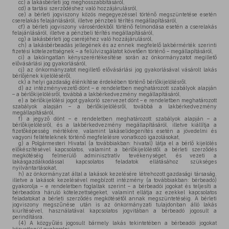
cc)
a lakásbérleti jog meghosszabbításáról,
cd)
a tartási szerződéshez való hozzájárulásról,
ce)
a bérleti jogviszony közös megegyezéssel történő megszüntetése esetén
cserelakás felajánlásáról, illetve pénzbeli térítés megállapításáról,
cf)
a bérleti jogviszony városérdekből történő felmondása esetén a cserelakás
felajánlásáról, illetve a pénzbeli térítés megállapításáról,
cg)
a lakásbérleti jog cseréjéhez való hozzájárulásról,
ch)
a lakásbérbeadás jellegének és az ennek megfelelő lakbérmérték szerinti
fizetési kötelezettségnek – a felülvizsgálatot követően történő – megállapításáról,
ci)
a lakóingatlan kényszerértékesítése során az önkormányzatot megillető
elővásárlási jog gyakorlásáról,
cj)
az önkormányzatot megillető elővásárlási jog gyakorlásával vásárolt lakás
bérlőjének kijelöléséről,
ck)
a helyi gazdaság élénkítése érdekében történő bérlőkijelölésről.
d)
az intézményvezető dönt – e rendeletben meghatározott szabályok alapján
– a bérlőkijelölésről, továbbá a lakbérkedvezmény megállapításáról,
e)
a bérlőkijelölési jogot gyakorló szervezet dönt – e rendeletben meghatározott
szabályok alapján – a bérlőkijelölésről, továbbá a lakbérkedvezmény
megállapításáról,
f)
a jegyző dönt – e rendeletben meghatározott szabályok alapján – a
bérlőkijelölésről, és a lakbérkedvezmény megállapításáról, illetve kiállítja a
fizetőképesség mértékére, valamint lakáselidegenítés esetén a jövedelmi és
vagyoni feltételeknek történő megfelelésre vonatkozó igazolásokat,
g)
a Polgármesteri Hivatal (a továbbiakban: hivatal) látja el a bérlő kijelölés
előkészítésével kapcsolatos, valamint a bérlőkijelöléstől a bérleti szerződés
megkötéséig felmerülő adminisztratív tevékenységet, és vezeti a
lakásgazdálkodással kapcsolatos feladatok ellátásához szükséges
nyilvántartásokat,
h)
az önkormányzat által a lakások kezelésére létrehozott gazdasági társaság,
illetve a lakások kezelésével megbízott intézmény (a továbbiakban: bérbeadó)
gyakorolja – e rendeletben foglaltak szerint – a bérbeadói jogokat és teljesíti a
bérbeadóra háruló kötelezettségeket, valamint ellátja az ezekkel kapcsolatos
feladatokat a bérleti szerződés megkötésétől annak megszüntetéséig. A bérleti
jogviszony megszűnése után is az önkormányzati tulajdonban álló lakás
kiürítésével, használatával kapcsolatos jogvitában a bérbeadó jogosult a
perindításra.
(4)
A közgyűlés jogosult bármely lakás tekintetében a bérbeadói jogokat