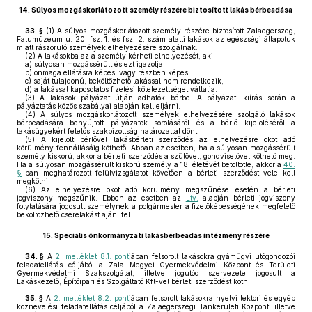
14.
Súlyos mozgáskorlátozott személy részére biztosított lakás bérbeadása
33. §
(1)
A súlyos mozgáskorlátozott személy részére biztosított Zalaegerszeg,
Falumúzeum u. 20. fsz. 1. és fsz. 2. szám alatti lakások az egészségi állapotuk
miatt rászoruló személyek elhelyezésére szolgálnak.
(2)
A lakásokba az a személy kérheti elhelyezését, aki:
a)
súlyosan mozgássérült és ezt igazolja,
b)
önmaga ellátásra képes, vagy részben képes,
c)
saját tulajdonú, beköltözhető lakással nem rendelkezik,
d)
a lakással kapcsolatos fizetési kötelezettséget vállalja.
(3)
A lakások pályázat útján adhatók bérbe. A pályázati kiírás során a
pályáztatás közös szabályai alapján kell eljárni.
(4)
A súlyos mozgáskorlátozott személyek elhelyezésére szolgáló lakások
bérbeadására benyújtott pályázatok sorolásáról és a bérlő kijelöléséről a
lakásügyekért felelős szakbizottság határozattal dönt.
(5)
A kijelölt bérlővel lakásbérleti szerződés az elhelyezésre okot adó
körülmény fennállásáig köthető. Abban az esetben, ha a súlyosan mozgássérült
személy kiskorú, akkor a bérleti szerződés a szülővel, gondviselővel köthető meg.
Ha a súlyosan mozgássérült kiskorú személy a 18. életévét betöltötte, akkor a
40.
§
-ban meghatározott felülvizsgálatot követően a bérleti szerződést vele kell
megkötni.
(6)
Az elhelyezésre okot adó körülmény megszűnése esetén a bérleti
jogviszony megszűnik. Ebben az esetben az
Ltv.
alapján bérleti jogviszony
folytatására jogosult személynek a polgármester a fizetőképességének megfelelő
beköltözhető cserelakást ajánl fel.
15.
Speciális önkormányzati lakásbérbeadás intézmény részére
34. §
A
2. melléklet 8.1. pont
jában felsorolt lakásokra gyámügyi utógondozói
feladatellátás céljából a Zala Megyei Gyermekvédelmi Központ és Területi
Gyermekvédelmi Szakszolgálat, illetve jogutód szervezete jogosult a
Lakáskezelő, Építőipari és Szolgáltató Kft-vel bérleti szerződést kötni.
35. §
A
2. melléklet 8.2. pont
jában felsorolt lakásokra nyelvi lektori és egyéb
köznevelési feladatellátás céljából a Zalaegerszegi Tankerületi Központ, illetve