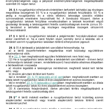
érvénytelenségének vagy a pályázat eredménytelenségének megállapításától
számított 30 napon belül.
26. §
A nyugdíjasházi elhelyezés érdekében befizetett lakhatási jog részleges
megváltása összegének 50 %-a a nyugdíjasházi lakások felújítására, 50 %-a
pedig a nyugdíjasház és a város időskorú lakossága szociális ellátási
színvonalának emelésére használható fel. A Gondozási Központ, illetve a
nyugdíjasházi lakások felújítása vonatkozásában a lakások kezelését végző
gazdasági társaság a lakásügyekért felelős szakbizottságnak évente június 30-
ig beszámol a lakhatási jog részleges megváltása összegek célszerinti
felhasználásáról.
27. §
A bérlő a nyugdíjasházi lakását a polgármester hozzájárulásával csak
akkor cserélheti el, ha a csere folytán olyan személy kerül a lakásba, aki e
rendelet szerint nyugdíjasházi lakásban történő elhelyezésre jogosult.
28. §
(1)
A bérbeadó a lakásbérleti szerződést felmondhatja, ha
a)
a bérlő összeférhetetlen magatartása miatt közösségi együttélésre
alkalmatlanná válik,
b)
a
22. §
-ban meghatározott együttes feltételeknek nem felel meg.
(2)
Ha a nyugdíjasházi lakás bérlője a lakásbérleti szerződését – öt éven belül
– felmondja és lakását üresen, rendeltetésszerű használatra alkalmas állapotban
a bérbeadónak visszaadja
a)
részére legalább a lakásigénye mértékének megfelelő lakást kell bérbe
adni, vagy
b)
részére pénzbeli térítést kell fizetni
ba)
e rendelet
23. § (1) bekezdés a)–b) pont
jaiban meghatározott esetben az
általa lakott nyugdíjasházi lakás öt éves alaplakbérével azonos összegben,
bb)
e rendelet
23. § (1) bekezdés c) pont
jában meghatározott esetben az általa
lakott nyugdíjasházi lakás tíz éves alaplakbérével azonos összegben.
(3)
A cserelakás felajánlásáról, illetve pénzbeli térítés megállapításáról a
lakásügyekért felelős szakbizottság dönt.
27
29. §
A bérlő indokolt esetben a nyugdíjasházon belül kizárólag azonos
alapterülettel rendelkező vagy kisebb alapterületű lakásra történő cserét
kezdeményezhet.