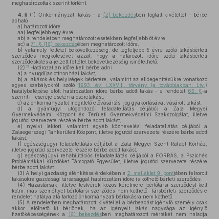
meghatározottak szerint történt.
4. §
(1)
Önkormányzati lakás – a
(2) bekezdés
ben foglalt kivétellel – bérbe
adható
a)
határozott időre
aa)
legfeljebb egy évre,
ab)
a rendeletben meghatározott esetekben legfeljebb öt évre,
ac)
a
71. § (16) bekezdés
ében meghatározott időre,
b)
valamely feltétel bekövetkezéséig, de legfeljebb 5 évre szóló lakásbérleti
szerződés megkötésével azzal, hogy a határozott időre szóló lakásbérleti
szerződéskötés a jelzett feltétel bekövetkezéséig ismételhető.
13
(2)
Határozatlan időre kell bérbe adni
a)
a nyugdíjas otthonházi lakást,
b)
a lakások és helyiségek bérletére, valamint az elidegenítésükre vonatkozó
egyes szabályokról szóló
1993. évi LXXVIII. törvény (a továbbiakban: Ltv.)
hatálybalépése előtt határozatlan időre bérbe adott lakás - e rendelet
66. §
-a
szerinti - cseréje esetén a cserelakást,
c)
az önkormányzatot megillető elővásárlási jog gyakorlásával vásárolt lakást,
d)
a gyámügyi utógondozói feladatellátás céljából a Zala Megyei
Gyermekvédelmi Központ és Területi Gyermekvédelmi Szakszolgálat, illetve
jogutód szervezete részére bérbe adott lakást,
e)
nyelvi lektori, valamint egyéb köznevelési feladatellátás céljából a
Zalaegerszegi Tankerületi Központ, illetve jogutód szervezete részére bérbe adott
lakást,
f)
egészségügyi feladatellátás céljából a Zala Megyei Szent Rafael Kórház,
illetve jogutód szervezete részére bérbe adott lakást,
g)
egészségügyi rehabilitációs feladatellátás céljából a FORRÁS, a Pszichés
Problémákkal Küzdőket Támogató Egyesület, illetve jogutód szervezete részére
bérbe adott lakást.
(3)
A helyi gazdaság élénkítése érdekében a
2. melléklet 9. pont
jában felsorolt
lakásokra gazdasági társasággal határozatlan időre is köthető bérleti szerződés.
(4)
Házastársak, illetve testvérek közös kérelmére bérlőtársi szerződést kell
kötni, más személlyel bérlőtársi szerződés nem köthető. Társbérleti szerződés e
rendelet hatálya alá tartozó önkormányzati bérlakásra nem köthető.
(5)
A rendeletben meghatározott kivétellel a bérbeadást igénylő személy csak
akkor jelölhető ki bérlőnek, ha az igényelt lakás nagysága az igénylő
fizetőképességének a
(6) bekezdés
ben meghatározott mértékét nem haladja