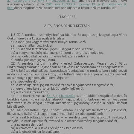
az Alaptörvény 32. cikk (1) bekezdés a) pont
jában és a Magyarország helyi
önkormányzatairól szóló
2011. évi CLXXXIX. törvény 13. § (1) bekezdés 9.
pont
jában meghatározott feladatkörében eljárva a következőket rendeli el:
ELSŐ RÉSZ
ÁLTALÁNOS RENDELKEZÉSEK
1. §
(1)
A rendelet személyi hatálya kiterjed Zalaegerszeg Megyei Jogú Város
Önkormányzata közigazgatási területén
a)
lakóhellyel vagy tartózkodási hellyel rendelkező
aa)
magyar állampolgárokra,
1
ab)
huzamos tartózkodási jogosultsággal rendelkezőkre,
ac)
a magyar hatóság által menekültként elismert személyekre,
b)
a rendelet által bérlőként nevesített szervezetekre,
c)
bérlőkijelölésre jogosultakra.
(2)
A rendelet tárgyi hatálya kiterjed Zalaegerszeg Megyei Jogú Város
Önkormányzatának tulajdonában álló lakások bérbeadására és elidegenítésére.
(3)
A lakásgazdálkodással kapcsolatos feladatokat – e rendeletben szabályozott
módon – a közgyűlés, és a közgyűlés felhatalmazása alapján az alábbi szervek
és személyek gyakorolják, illetve látják el:
a)
a közgyűlés dönt
aa)
a bérlőkijelölési jog biztosításáról szóló megállapodás megkötéséről,
ab)
egyedi esetben a soron kívüli bérlőkijelölésről,
ac)
a lakbérek mértékéről,
ad)
a lakbértartozás, az
54. § (1) bekezdés
szerinti külön szolgáltatásokkal (a
továbbiakban: külön szolgáltatások) kapcsolatos díjtartozás és a közüzemi
díjtartozás miatt megszüntetett lakásbérleti jogviszony esetén a bérlő ismételt
kijelöléséről,
ae)
az elővásárlási joggal érintett lakások elidegenítésre történő kijelöléséről,
illetve az elővásárlási joggal nem érintett lakások elidegenítéséről.
b)
a szakbizottságok döntenek – e rendeletben meghatározott szabályok
alapján – a bérlőkijelölésről, továbbá a lakbérkedvezmény megállapításáról,
c)
a polgármester dönt
ca)
a komfortnélküli lakás bérlőjének kijelöléséről,
cb)
a lakásbérleti jog folytatásáról,