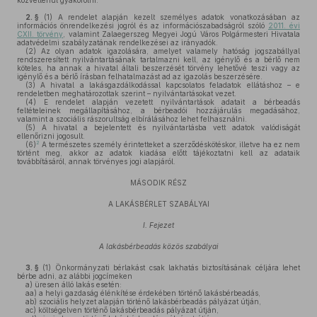
közvetlenül gyakorolni.
2. §
(1)
A rendelet alapján kezelt személyes adatok vonatkozásában az
információs önrendelkezési jogról és az információszabadságról szóló
2011. évi
CXII. törvény
, valamint Zalaegerszeg Megyei Jogú Város Polgármesteri Hivatala
adatvédelmi szabályzatának rendelkezései az irányadók.
(2)
Az olyan adatok igazolására, amelyet valamely hatóság jogszabállyal
rendszeresített nyilvántartásának tartalmazni kell, az igénylő és a bérlő nem
köteles, ha annak a hivatal általi beszerzését törvény lehetővé teszi vagy az
igénylő és a bérlő írásban felhatalmazást ad az igazolás beszerzésére.
(3)
A hivatal a lakásgazdálkodással kapcsolatos feladatok ellátáshoz – e
rendeletben meghatározottak szerint – nyilvántartásokat vezet.
(4)
E rendelet alapján vezetett nyilvántartások adatait a bérbeadás
feltételeinek megállapításához, a bérbeadói hozzájárulás megadásához,
valamint a szociális rászorultság elbírálásához lehet felhasználni.
(5)
A hivatal a bejelentett és nyilvántartásba vett adatok valódiságát
ellenőrizni jogosult.
2
(6)
A természetes személy érintetteket a szerződéskötéskor, illetve ha ez nem
történt meg, akkor az adatok kiadása előtt tájékoztatni kell az adataik
továbbításáról, annak törvényes jogi alapjáról.
MÁSODIK RÉSZ
A LAKÁSBÉRLET SZABÁLYAI
I. Fejezet
A lakásbérbeadás közös szabályai
3. §
(1)
Önkormányzati bérlakást csak lakhatás biztosításának céljára lehet
bérbe adni, az alábbi jogcímeken
a)
üresen álló lakás esetén:
aa)
a helyi gazdaság élénkítése érdekében történő lakásbérbeadás,
ab)
szociális helyzet alapján történő lakásbérbeadás pályázat útján,
ac)
költségelven történő lakásbérbeadás pályázat útján,