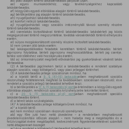
ad)
piaci alapon történő lakásbérbeadás pályázat útján,
ae)
egyes munkakörökhöz, vagy tevékenységekhez kapcsolódó
lakásbérbeadás,
af)
közgyűlés egyedi elbírálása alapján történő lakásbérbeadás,
ag)
bérlőkijelölési jog alapján történő lakásbérbeadás,
ah)
nyugdíjasházi lakásbérbeadás,
ai)
komfort nélküli lakásbérbeadás,
aj)
nyugdíjasházból vagy szociális intézményből távozó személy részére
történő lakásbérbeadás,
ak)
cserelakás biztosításával történő lakásbérbeadás: lakásbérleti jog közös
megegyezéssel történő megszüntetése, továbbá városérdekből történő elhelyezés
esetén,
al)
súlyos mozgáskorlátozott személy részére biztosított lakásbérbeadás,
b)
nem üresen álló lakás esetén:
ba)
lakásgazdálkodási feladatok keretében történő lakásbérbeadás: bérleti
jogviszony folytatása, bérleti jogviszony meghosszabbítása, bérleti jog cseréje,
tartási szerződéshez való hozzájárulás esetén,
bb)
az önkormányzatot megillető elővásárlási jog gyakorlásával vásárolt lakás
bérbeadása.
(2)
A bérbeadási jogcímeken belül a lakásbérbeadás e rendelet szabályai
alapján szociális, vagy költségelvű, vagy piaci jelleggel történhet.
(3)
A lakásbérbeadás jellege szociálisnak minősül, ha
a)
a kijelölt bérlő a
9. § (4)–(6) bekezdés
eiben meghatározott szociális
rászorultsági feltételeknek megfelel (a továbbiakban: szociálisan rászoruló), és e
rendelet a szociális jellegű bérbeadást lehetővé teszi,
b)
a bérlőkijelölés a
17. § (1) bekezdés b) pont
ja értelmében a közgyűlés egyedi
elbírálása alapján, rendkívüli szociális krízishelyzetre tekintettel történt,
c)
a
20. § (1) bekezdés a)–d) pont
jaiban meghatározott speciális
lakásbérbeadás történt,
d)
a bérelt lakás szükséglakás.
3
(4)
A lakásbérbeadás jellege költségelvűnek minősül, ha
4
a)
a kijelölt bérlő
aa)
nem minősül szociálisan rászoruló személynek,
ab)
egy főre jutó havi nettó jövedelme – a rendeletben meghatározott
jövedelemszámítási időszak alapján – nem haladja meg a megállapítás és a
felülvizsgálat évére megállapított, kedvezmények figyelembevételével számított
nettó átlagkereset összegét
ac)
és e rendelet a költségelvű bérbeadást lehetővé teszi,