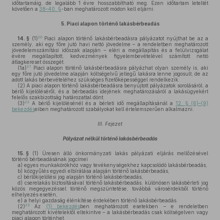
időtartamáig, de legalább 1 évre hosszabbítható meg. Ezen időtartam leteltét
követően a
38–40. §
-ban meghatározott módon kell eljárni.
5.
Piaci alapon történő lakásbérbeadás
20
14. §
(1)
Piaci alapon történő lakásbérbeadásra pályázatot nyújthat be az a
személy, aki egy főre jutó havi nettó jövedelme – a rendeletben meghatározott
jövedelemszámítási időszak alapján – eléri a megállapítás és a felülvizsgálat
évére megállapított, kedvezmények figyelembevételével számított nettó
átlagkereset összegét.
21
(1a)
Piaci alapon történő lakásbérbeadásra pályázhat olyan személy is, aki
egy főre jutó jövedelme alapján költségelvű jellegű lakásra lenne jogosult, de az
adott lakás bérbevételéhez szükséges fizetőképességgel rendelkezik.
(2)
A piaci alapon történő lakásbérbeadásra benyújtott pályázatok sorolásáról, a
bérlő kijelöléséről, és a bérbeadás idejének meghatározásáról a lakásügyekért
felelős szakbizottság határozattal dönt.
22
(3)
A bérlő kijelölésénél és a bérleti idő megállapításánál a
12. § (6)–(9)
bekezdés
eiben meghatározott szabályokat kell értelemszerűen alkalmazni.
III. Fejezet
Pályázat nélkül történő lakásbérbeadás
15. §
(1)
Üresen álló önkormányzati lakás pályázati eljárás mellőzésével
történő bérbeadásának jogcímei
a)
egyes munkakörökhöz vagy tevékenységekhez kapcsolódó lakásbérbeadás,
b)
közgyűlés egyedi elbírálása alapján történő lakásbérbeadás,
c)
bérlőkijelölési jog alapján történő lakásbérbeadás,
d)
cserelakás biztosításával történő lakásbérbeadás, különösen lakásbérleti jog
közös megegyezéssel történő megszüntetése, továbbá városérdekből történő
elhelyezés esetén,
e)
a helyi gazdaság élénkítése érdekében történő lakásbérbeadás.
23
(2)
Az
(1) bekezdés
ben meghatározott esetekben – e rendeletben
meghatározott kivételektől eltekintve – a lakásbérbeadás csak költségelven vagy
piaci alapon történhet.