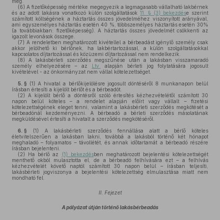
meg.
(6)
A fizetőképesség mértéke megegyezik a legmagasabb vállalható lakbérnek
és az adott lakásra vonatkozó külön szolgáltatások
11. § (3) bekezdés
e szerint
számított költségének a háztartás összes jövedelméhez viszonyított arányával,
ami egyszemélyes háztartás esetén 40 %, többszemélyes háztartás esetén 30%
(a továbbiakban: fizetőképesség). A háztartás összes jövedelmét csökkenti az
igazolt levonások összege.
(7)
A rendeletben meghatározott kivétellel a bérbeadást igénylő személy csak
akkor jelölhető ki bérlőnek, ha lakbértartozással, a külön szolgáltatásokkal
kapcsolatos díjtartozással és közüzemi díjtartozással nem rendelkezik.
(8)
A lakásbérleti szerződés megszűnése után a lakásban visszamaradó
személy elhelyezésére – az
Ltv.
alapján bérleti jog folytatására jogosult
kivételével - az önkormányzat nem vállal kötelezettséget.
5. §
(1)
A hivatal a bérlőkijelölésre jogosult döntéséről 8 munkanapon belül
írásban értesíti a kijelölt bérlőt és a bérbeadót.
(2)
A kijelölt bérlő a döntésről szóló értesítés kézhezvételétől számított 30
napon belül köteles – a rendelet alapján előírt vagy vállalt – fizetési
kötelezettségének eleget tenni, valamint a lakásbérleti szerződés megkötését a
bérbeadónál kezdeményezni. A bérbeadó a bérleti szerződés másolatának
megküldésével értesíti a hivatalt a szerződés megkötéséről.
6. §
(1)
A lakásbérleti szerződés fennállása alatt a bérlő köteles
életvitelszerűen a lakásban lakni, továbbá a lakásból történő két hónapot
meghaladó – folyamatos – távollétét, és annak időtartamát a bérbeadó részére
írásban bejelenteni.
(2)
Ha bérlő az
(1) bekezdés
ben meghatározott bejelentési kötelezettségét
menthető okból mulasztotta el, de a bérbeadó felhívására ezt – a felhívás
kézhezvételét követő naptól számított 30 napon belül – írásban teljesíti,
lakásbérleti jogviszonya a bejelentési kötelezettség elmulasztása miatt nem
mondható fel.
II. Fejezet
A pályázat útján történő lakásbérbeadás