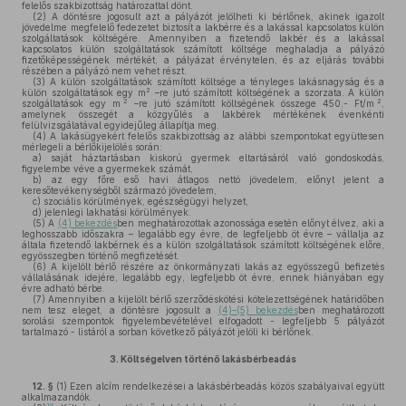
felelős szakbizottság határozattal dönt.
(2)
A döntésre jogosult azt a pályázót jelölheti ki bérlőnek, akinek igazolt
jövedelme megfelelő fedezetet biztosít a lakbérre és a lakással kapcsolatos külön
szolgáltatások költségére. Amennyiben a fizetendő lakbér és a lakással
kapcsolatos külön szolgáltatások számított költsége meghaladja a pályázó
fizetőképességének mértékét, a pályázat érvénytelen, és az eljárás további
részében a pályázó nem vehet részt.
(3)
A külön szolgáltatások számított költsége a tényleges lakásnagyság és a
2
külön szolgáltatások egy m
–re jutó számított költségének a szorzata. A külön
2
2
szolgáltatások egy m
–re jutó számított költségének összege 450,- Ft/m
,
amelynek összegét a közgyűlés a lakbérek mértékének évenkénti
felülvizsgálatával egyidejűleg állapítja meg.
(4)
A lakásügyekért felelős szakbizottság az alábbi szempontokat együttesen
mérlegeli a bérlőkijelölés során:
a)
saját háztartásban kiskorú gyermek eltartásáról való gondoskodás,
figyelembe véve a gyermekek számát,
b)
az egy főre eső havi átlagos nettó jövedelem, előnyt jelent a
keresőtevékenységből származó jövedelem,
c)
szociális körülmények, egészségügyi helyzet,
d)
jelenlegi lakhatási körülmények.
(5)
A
(4) bekezdés
ben meghatározottak azonossága esetén előnyt élvez, aki a
leghosszabb időszakra – legalább egy évre, de legfeljebb öt évre – vállalja az
általa fizetendő lakbérnek és a külön szolgáltatások számított költségének előre,
egyösszegben történő megfizetését.
(6)
A kijelölt bérlő részére az önkormányzati lakás az egyösszegű befizetés
vállalásának idejére, legalább egy, legfeljebb öt évre, ennek hiányában egy
évre adható bérbe.
(7)
Amennyiben a kijelölt bérlő szerződéskötési kötelezettségének határidőben
nem tesz eleget, a döntésre jogosult a
(4)–(5) bekezdés
ben meghatározott
sorolási szempontok figyelembevételével elfogadott - legfeljebb 5 pályázót
tartalmazó - listáról a sorban következő pályázót jelöli ki bérlőnek.
3.
Költségelven történő lakásbérbeadás
12. §
(1)
Ezen alcím rendelkezései a lakásbérbeadás közös szabályaival együtt
alkalmazandók.
19