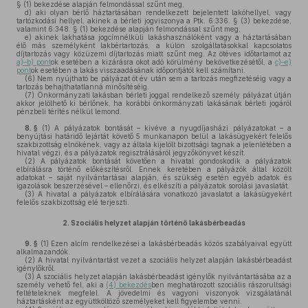
§ (1) bekezdése alapján felmondással szűnt meg,
d)
aki olyan bérlő háztartásában rendelkezett bejelentett lakóhellyel, vagy
tartózkodási hellyel, akinek a bérleti jogviszonya a Ptk. 6:336. § (3) bekezdése,
valamint 6:348. § (1) bekezdése alapján felmondással szűnt meg,
e)
akinek lakhatása jogcímnélküli lakáshasználóként vagy a háztartásában
élő más személyként lakbértartozás, a külön szolgáltatásokkal kapcsolatos
díjtartozás vagy közüzemi díjtartozás miatt szűnt meg. Az ötéves időtartamot az
a)–b) pont
ok esetében a kizárásra okot adó körülmény bekövetkezésétől, a
c)–e)
pont
ok esetében a lakás visszaadásának időpontjától kell számítani.
(6)
Nem nyújtható be pályázat öt év után sem a tartozás megfizetéséig vagy a
tartozás behajthatatlanná minősítéséig.
(7)
Önkormányzati lakásban bérleti joggal rendelkező személy pályázat útján
akkor jelölhető ki bérlőnek, ha korábbi önkormányzati lakásának bérleti jogáról
pénzbeli térítés nélkül lemond.
8. §
(1)
A pályázatok bontását – kivéve a nyugdíjasházi pályázatokat – a
benyújtási határidő lejártát követő 5 munkanapon belül a lakásügyekért felelős
szakbizottság elnökének, vagy az általa kijelölt bizottsági tagnak a jelenlétében a
hivatal végzi, és a pályázatok regisztrálásáról jegyzőkönyvet készít.
(2)
A pályázatok bontását követően a hivatal gondoskodik a pályázatok
elbírálásra történő előkészítésről. Ennek keretében a pályázók által közölt
adatokat – saját nyilvántartásai alapján, és szükség esetén egyéb adatok és
igazolások beszerzésével – ellenőrzi, és elkészíti a pályázatok sorolási javaslatát.
(3)
A hivatal a pályázatok elbírálására vonatkozó javaslatot a lakásügyekért
felelős szakbizottság elé terjeszti.
2.
Szociális helyzet alapján történő lakásbérbeadás
9. §
(1)
Ezen alcím rendelkezései a lakásbérbeadás közös szabályaival együtt
alkalmazandók.
(2)
A hivatal nyilvántartást vezet a szociális helyzet alapján lakásbérbeadást
igénylőkről.
(3)
A szociális helyzet alapján lakásbérbeadást igénylők nyilvántartásába az a
személy vehető fel, aki a
(4) bekezdés
ben meghatározott szociális rászorultsági
feltételeknek megfelel. A jövedelmi és vagyoni viszonyok vizsgálatánál
háztartásként az együttköltöző személyeket kell figyelembe venni.