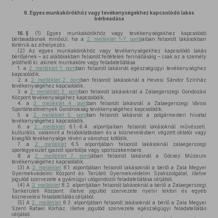
6.
Egyes munkakörökhöz vagy tevékenységekhez kapcsolódó lakás
bérbeadása
16. §
(1)
Egyes munkakörökhöz vagy tevékenységekhez kapcsolódó
bérbeadásnak minősül, ha a
2. melléklet 1-7. pont
jaiban felsorolt lakásokban
történik az elhelyezés.
(2)
Az egyes munkakörökhöz vagy tevékenységekhez kapcsolódó lakás
bérlőjének – az alábbiakban felsorolt feltételek fennállásáig – csak az a személy
jelölhető ki, akinek munkaköre vagy feladatellátása
1.
a
2. melléklet 1. pont
ban felsorolt lakásnál egészségügyi tevékenységhez
kapcsolódik,
2.
a
2. melléklet 2. pont
ban felsorolt lakásoknál a Hevesi Sándor Színház
tevékenységéhez kapcsolódik,
3.
a
2. melléklet 3. pont
ban felsorolt lakásoknál a Zalaegerszegi Gondozási
Központ tevékenységéhez kapcsolódik,
4.
a
2. melléklet 4. pont
ban felsorolt lakásnál a Zalaegerszegi Városi
Sportlétesítmények Gondnokság tevékenységéhez kapcsolódik,
5.
a
2. melléklet 5. pont
ban felsorolt lakásnál a polgármesteri hivatal
tevékenységéhez kapcsolódik,
6.
a
2. melléklet
6.1.-6.4. alpontjaiban felsorolt lakásoknál művészeti,
kulturális, valamint a felsőoktatásban és a köznevelésben végzett oktatói vagy
kisegítői tevékenysége révén a városhoz kötődik,
7.
a
2. melléklet
6.5. alpontjában felsorolt lakásoknál zalaegerszegi
sportegyesület igazolt sportolója vagy sportszakembere,
8.
a
2. melléklet 7. pont
jában felsorolt lakásnál a Göcseji Múzeum
tevékenységéhez kapcsolódik.
(3)
A
2. melléklet
8.1. alpontjában felsorolt lakásoknál a bérlő a Zala Megyei
Gyermekvédelmi Központ és Területi Gyermekvédelmi Szakszolgálat, illetve
jogutód szervezete a gyámügyi utógondozói feladatellátása céljából.
(4)
A
2. melléklet
8.2. alpontjában felsorolt lakásoknál a bérlő a Zalaegerszegi
Tankerületi Központ, illetve jogutód szervezete nyelvi lektori és egyéb
köznevelési feladatellátás céljából.
(5)
A
2. melléklet
8.3. alpontjában felsorolt lakásoknál a bérlő a Zala Megyei
Szent Rafael Kórház, illetve jogutód szervezete egészségügyi feladatellátás
céljából.