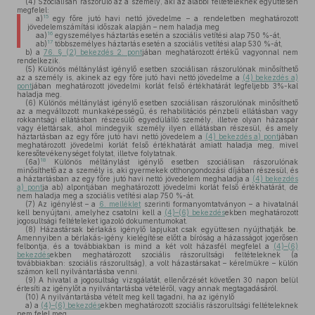
(4)
Szociálisan rászoruló az a személy, aki az alábbi feltételeknek együttesen
megfelel:
15
a)
egy főre jutó havi nettó jövedelme – a rendeletben meghatározott
jövedelemszámítási időszak alapján – nem haladja meg
16
aa)
egyszemélyes háztartás esetén a szociális vetítési alap 750 %-át,
17
ab)
többszemélyes háztartás esetén a szociális vetítési alap 530 %-át,
b)
a
76. § (2) bekezdés 2. pont
jában meghatározott értékű vagyonnal nem
rendelkezik.
(5)
Különös méltánylást igénylő esetben szociálisan rászorulónak minősíthető
az a személy is, akinek az egy főre jutó havi nettó jövedelme a
(4) bekezdés a)
pont
jában meghatározott jövedelmi korlát felső értékhatárát legfeljebb 3%-kal
haladja meg.
(6)
Különös méltánylást igénylő esetben szociálisan rászorulónak minősíthető
az a megváltozott munkaképességű, és rehabilitációs pénzbeli ellátásban vagy
rokkantsági ellátásban részesülő egyedülálló személy, illetve olyan házaspár
vagy élettársak, ahol mindegyik személy ilyen ellátásban részesül, és amely
háztartásban az egy főre jutó havi nettó jövedelem a
(4) bekezdés a) pont
jában
meghatározott jövedelmi korlát felső értékhatárát amiatt haladja meg, mivel
keresőtevékenységet folytat, illetve folytatnak.
18
(6a)
Különös méltánylást igénylő esetben szociálisan rászorulónak
minősíthető az a személy is, aki gyermekek otthongondozási díjában részesül, és
a háztartásban az egy főre jutó havi nettó jövedelem meghaladja a
(4) bekezdés
a) pont
ja ab) alpontjában meghatározott jövedelmi korlát felső értékhatárát, de
nem haladja meg a szociális vetítési alap 750 %-át.
(7)
Az igénylést – a
6. melléklet
szerinti formanyomtatványon – a hivatalnál
kell benyújtani, amelyhez csatolni kell a
(4)–(6) bekezdés
ekben meghatározott
jogosultsági feltételeket igazoló dokumentumokat.
(8)
Házastársak bérlakás igénylő lapjukat csak együttesen nyújthatják be.
Amennyiben a bérlakás-igény kielégítése előtt a bíróság a házasságot jogerősen
felbontja, és a továbbiakban is mind a két volt házasfél megfelel a
(4)–(6)
bekezdés
ekben meghatározott szociális rászorultsági feltételeknek (a
továbbiakban: szociális rászorultság), a volt házastársakat – kérelmükre – külön
számon kell nyilvántartásba venni.
(9)
A hivatal a jogosultság vizsgálatát, ellenőrzését követően 30 napon belül
értesíti az igénylőt a nyilvántartásba vételéről, vagy annak megtagadásáról.
(10)
A nyilvántartásba vételt meg kell tagadni, ha az igénylő
a)
a
(4)–(6) bekezdés
ekben meghatározott szociális rászorultsági feltételeknek
nem felel meg,