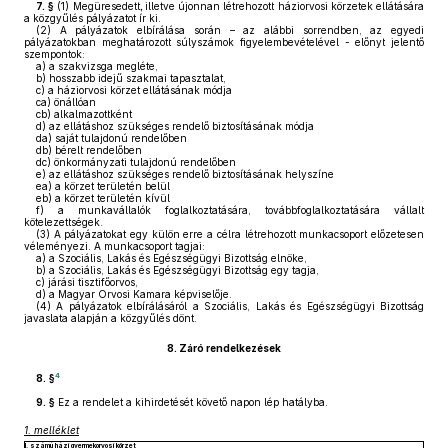
7. §
(1)
Megüresedett
,
illetve újonnan létrehozott háziorvosi körzetek ellátására
a közgyűlés pályázatot ír ki.
(2)
A pályázatok elbírálása során – az alábbi sorrendben, az egyedi
pályázatokban meghatározott súlyszámok figyelembevételével - előnyt jelentő
szempontok:
a)
a szakvizsga megléte,
b)
hosszabb idejű szakmai tapasztalat,
c)
a háziorvosi körzet ellátásának módja
ca)
önállóan
cb)
alkalmazottként
d)
az ellátáshoz szükséges rendelő biztosításának módja
da)
saját tulajdonú rendelőben
db)
bérelt rendelőben
dc)
önkormányzati tulajdonú rendelőben
e)
az ellátáshoz szükséges rendelő biztosításának helyszíne
ea)
a körzet területén belül
eb)
a körzet területén kívül
f)
a munkavállalók foglalkoztatására, továbbfoglalkoztatására vállalt
kötelezettségek.
(3)
A pályázatokat egy külön erre a célra létrehozott munkacsoport előzetesen
véleményezi. A munkacsoport tagjai:
a)
a Szociális, Lakás és Egészségügyi Bizottság elnöke,
b)
a Szociális, Lakás és Egészségügyi Bizottság egy tagja,
c)
járási tisztifőorvos,
d)
a Magyar Orvosi Kamara képviselője.
(4)
A pályázatok elbírálásáról a Szociális, Lakás és Egészségügyi Bizottság
javaslata alapján a közgyűlés dönt.
8.
Záró rendelkezések
4
8. §
9. §
Ez a rendelet a kihirdetését követő napon lép hatályba.
1. melléklet
I. számú házi gyermekorvosi körzet