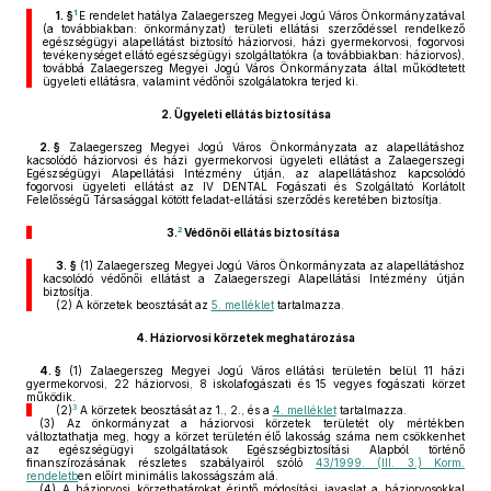
1
1. §
E rendelet hatálya Zalaegerszeg Megyei Jogú Város Önkormányzatával
(a továbbiakban: önkormányzat) területi ellátási szerződéssel rendelkező
egészségügyi alapellátást biztosító háziorvosi, házi gyermekorvosi, fogorvosi
tevékenységet ellátó egészségügyi szolgáltatókra (a továbbiakban: háziorvos),
továbbá Zalaegerszeg Megyei Jogú Város Önkormányzata által működtetett
ügyeleti ellátásra, valamint védőnői szolgálatokra terjed ki.
2.
Ügyeleti ellátás biztosítása
2. §
Zalaegerszeg Megyei Jogú Város Önkormányzata az alapellátáshoz
kacsolódó háziorvosi és házi gyermekorvosi ügyeleti ellátást a Zalaegerszegi
Egészségügyi Alapellátási Intézmény útján, az alapellátáshoz kapcsolódó
fogorvosi ügyeleti ellátást az IV DENTAL Fogászati és Szolgáltató Korlátolt
Felelősségű Társasággal kötött feladat-ellátási szerződés keretében biztosítja.
2
3.
Védőnői ellátás biztosítása
3. §
(1)
Zalaegerszeg Megyei Jogú Város Önkormányzata az alapellátáshoz
kacsolódó védőnői ellátást a Zalaegerszegi Alapellátási Intézmény útján
biztosítja.
(2)
A körzetek beosztását az
5. melléklet
tartalmazza.
4.
Háziorvosi körzetek meghatározása
4. §
(1)
Zalaegerszeg Megyei Jogú Város ellátási területén belül 11 házi
gyermekorvosi, 22 háziorvosi, 8 iskolafogászati és 15 vegyes fogászati körzet
működik.
3
(2)
A körzetek beosztását az 1., 2., és a
4. melléklet
tartalmazza.
(3)
Az önkormányzat a háziorvosi körzetek területét oly mértékben
változtathatja meg, hogy a körzet területén élő lakosság száma nem csökkenhet
az egészségügyi szolgáltatások Egészségbiztosítási Alapból történő
finanszírozásának részletes szabályairól szóló
43/1999. (III. 3.) Korm.
rendeletb
en előírt minimális lakosságszám alá.
(4)
A háziorvosi körzethatárokat érintő módosítási javaslat a háziorvosokkal