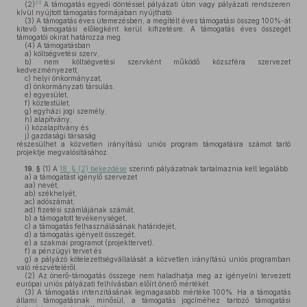
23
(2)
A támogatás egyedi döntéssel pályázati úton vagy pályázati rendszeren
kívül nyújtott támogatás formájában nyújtható.
(3)
A támogatás éves ütemezésben, a megítélt éves támogatási összeg 100%-át
kitevő támogatási előlegként kerül kifizetésre. A támogatás éves összegét
támogatói okirat határozza meg.
(4)
A támogatásban
a)
költségvetési szerv,
b)
nem költségvetési szervként működő közszféra szervezet
kedvezményezett,
c)
helyi önkormányzat,
d)
önkormányzati társulás,
e)
egyesület,
f)
köztestület,
g)
egyházi jogi személy,
h)
alapítvány,
i)
közalapítvány és
j)
gazdasági társaság
részesülhet a közvetlen irányítású uniós program támogatásra számot tartó
projektje megvalósításához.
19. §
(1)
A
18. § (2) bekezdése
szerinti pályázatnak tartalmaznia kell legalább
a)
a támogatást igénylő szervezet
aa)
nevét,
ab)
székhelyét,
ac)
adószámát,
ad)
fizetési számlájának számát,
b)
a támogatott tevékenységet,
c)
a támogatás felhasználásának határidejét,
d)
a támogatás igényelt összegét,
e)
a szakmai programot (projekttervet),
f)
a pénzügyi tervet és
g)
a pályázó kötelezettségvállalását a közvetlen irányítású uniós programban
való részvételéről.
(2)
Az önerő-támogatás összege nem haladhatja meg az igényelni tervezett
európai uniós pályázati felhívásban előírt önerő mértékét.
(3)
A támogatás intenzitásának legmagasabb mértéke 100%. Ha a támogatás
állami támogatásnak minősül, a támogatás jogcíméhez tartozó támogatási