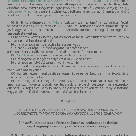
rendelet [a továbbiakban: 373/2022. (IX. 30.) Korm. rendelet] 2. § 6. pont
jában
meghatározott Helyreállítási és Ellenállóképességi Terv Európai Bizottság felé
elszámolható összköltségének legfeljebb 5%-át kitevő kiadások erejéig az
(1)
bekezdés f) pont
ja szerinti előirányzat-felhasználáshoz az államháztartásért
felelős miniszter jóváhagyása nem szükséges.
10. §
(1)
Az előirányzat
9. §-ban
foglaltak szerinti társfinanszírozáson felüli
felhasználásának és a tartalék
14. §
szerinti felhasználására irányuló igény
jóváhagyása esetén a biztosított finanszírozás terhére a támogató költségvetési
támogatást nyújthat
a)
fejezetek közötti előirányzat-átcsoportosítással az érintett fejezetet irányító
szervek megállapodása alapján,
b)
önálló támogatási szerződés keretében vagy
c)
a projekt európai uniós támogatási szerződésében
a támogatásra vonatkozó egyedi feltételek meghatározása mellett.
(2)
Az
(1) bekezdés
szerinti szerződés tartalmazza
a)
a támogatás összegét és folyósításának ütemezését,
b)
a támogatás folyósításának módját, valamint
c)
a folyósított támogatással való elszámolás módját és az annak ellenőrzésére
vonatkozó szabályokat.
(3)
Az ütemezés megállapítása során figyelembe kell venni a folyósításra
kerülő előleg összegét is.
(4)
A támogató a támogatás szabályszerű felhasználását a szerződésben
meghatározott gyakorisággal, de legalább a projekt pénzügyi befejezésekor
ellenőrzi. A fejezetet irányító szerv az ellenőrzési feladatát az irányító hatóság
vagy a közreműködő szervezet bevonásával is elláthatja.
II. Fejezet
AZ EGYES FEJEZETI KEZELÉSŰ ELŐIRÁNYZATOKBÓL NYÚJTHATÓ
KÖLTSÉGVETÉSI TÁMOGATÁSOKRA VONATKOZÓ KÜLÖNÖS SZABÁLYOK
17
4.
Az EU támogatások felhasználásához szükséges technikai
segítségnyújtás előirányzat felhasználási szabályai
11. §
(1)
Az EU támogatások felhasználásához szükséges technikai