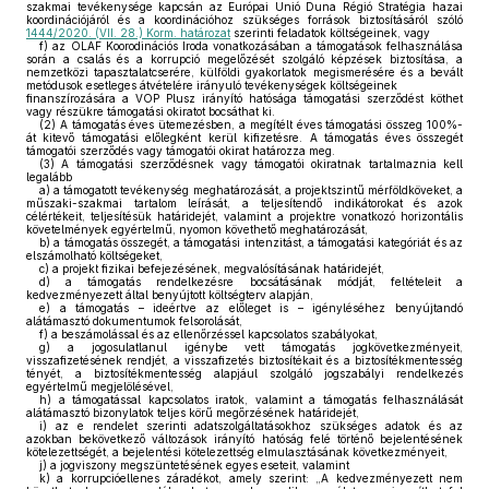
szakmai tevékenysége kapcsán az Európai Unió Duna Régió Stratégia hazai
koordinációjáról és a koordinációhoz szükséges források biztosításáról szóló
1444/2020. (VII. 28.) Korm. határozat
szerinti feladatok költségeinek, vagy
f)
az OLAF Koorodinációs Iroda vonatkozásában a támogatások felhasználása
során a csalás és a korrupció megelőzését szolgáló képzések biztosítása, a
nemzetközi tapasztalatcserére, külföldi gyakorlatok megismerésére és a bevált
metódusok esetleges átvételére irányuló tevékenységek költségeinek
finanszírozására a VOP Plusz irányító hatósága támogatási szerződést köthet
vagy részükre támogatási okiratot bocsáthat ki.
(2)
A támogatás éves ütemezésben, a megítélt éves támogatási összeg 100%-
át kitevő támogatási előlegként kerül kifizetésre. A támogatás éves összegét
támogatói szerződés vagy támogatói okirat határozza meg.
(3)
A támogatási szerződésnek vagy támogatói okiratnak tartalmaznia kell
legalább
a)
a támogatott tevékenység meghatározását, a projektszintű mérföldköveket, a
műszaki-szakmai tartalom leírását, a teljesítendő indikátorokat és azok
célértékeit, teljesítésük határidejét, valamint a projektre vonatkozó horizontális
követelmények egyértelmű, nyomon követhető meghatározását,
b)
a támogatás összegét, a támogatási intenzitást, a támogatási kategóriát és az
elszámolható költségeket,
c)
a projekt fizikai befejezésének, megvalósításának határidejét,
d)
a támogatás rendelkezésre bocsátásának módját, feltételeit a
kedvezményezett által benyújtott költségterv alapján,
e)
a támogatás – ideértve az előleget is – igényléséhez benyújtandó
alátámasztó dokumentumok felsorolását,
f)
a beszámolással és az ellenőrzéssel kapcsolatos szabályokat,
g)
a jogosulatlanul igénybe vett támogatás jogkövetkezményeit,
visszafizetésének rendjét, a visszafizetés biztosítékait és a biztosítékmentesség
tényét, a biztosítékmentesség alapjául szolgáló jogszabályi rendelkezés
egyértelmű megjelölésével,
h)
a támogatással kapcsolatos iratok, valamint a támogatás felhasználását
alátámasztó bizonylatok teljes körű megőrzésének határidejét,
i)
az e rendelet szerinti adatszolgáltatásokhoz szükséges adatok és az
azokban bekövetkező változások irányító hatóság felé történő bejelentésének
kötelezettségét, a bejelentési kötelezettség elmulasztásának következményeit,
j)
a jogviszony megszüntetésének egyes eseteit, valamint
k)
a korrupcióellenes záradékot, amely szerint: „A kedvezményezett nem