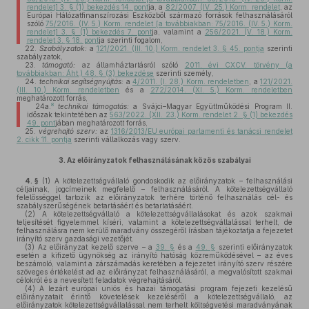
rendelet] 3. § (1) bekezdés 14. pont
ja, a
82/2007. (IV. 25.) Korm. rendelet
, az
Európai Hálózatfinanszírozási Eszközből származó források felhasználásáról
szóló
75/2016. (IV. 5.) Korm. rendelet [a továbbiakban: 75/2016. (IV. 5.) Korm.
rendelet] 3. § (1) bekezdés 7. pont
ja, valamint a
256/2021. (V. 18.) Korm.
rendelet 3. § 18. pont
ja szerinti fogalom,
22.
Szabályzatok:
a
121/2021. (III. 10.) Korm. rendelet 3. § 45. pontja
szerinti
szabályzatok,
23.
támogató:
az államháztartásról szóló
2011. évi CXCV. törvény (a
továbbiakban: Áht.) 48. § (3) bekezdése
szerinti személy,
24.
technikai segítségnyújtás:
a
4/2011. (I. 28.) Korm. rendeletben
, a
121/2021.
(III. 10.) Korm. rendeletben
és a
272/2014. (XI. 5.) Korm. rendeletben
meghatározott forrás,
8
24a.
technikai támogatás:
a Svájci–Magyar Együttműködési Program II.
időszak tekintetében az
563/2022. (XII. 23.) Korm. rendelet 2. § (1) bekezdés
49. pont
jában meghatározott forrás,
25.
végrehajtó szerv:
az
1316/2013/EU európai parlamenti és tanácsi rendelet
2. cikk 11. pontja
szerinti vállalkozás vagy szerv.
3.
Az előirányzatok felhasználásának közös szabályai
4. §
(1)
A kötelezettségvállaló gondoskodik az előirányzatok – felhasználási
céljainak, jogcímeinek megfelelő – felhasználásáról. A kötelezettségvállaló
felelősséggel tartozik az előirányzatok terhére történő felhasználás cél- és
szabályszerűségének betartásáért és betartatásáért.
(2)
A kötelezettségvállaló a kötelezettségvállalásokat és azok szakmai
teljesítését figyelemmel kíséri, valamint a kötelezettségvállalással terhelt, de
felhasználásra nem kerülő maradvány összegéről írásban tájékoztatja a fejezetet
irányító szerv gazdasági vezetőjét.
(3)
Az előirányzat kezelő szerve – a
39. §
és a
49. §
szerinti előirányzatok
esetén a kifizető ügynökség az irányító hatóság közreműködésével – az éves
beszámoló, valamint a zárszámadás keretében a fejezetet irányító szerv részére
szöveges értékelést ad az előirányzat felhasználásáról, a megvalósított szakmai
célokról és a nevesített feladatok végrehajtásáról.
(4)
A lezárt európai uniós és hazai támogatási program fejezeti kezelésű
előirányzatait érintő követelések kezeléséről a kötelezettségvállaló, az
előirányzatok kötelezettségvállalással nem terhelt költségvetési maradványának