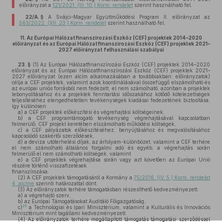
előirányzat a
121/2021. (III. 10.) Korm. rendelet
szerint használható fel.
22/A. §
A Svájci–Magyar Együttműködési Program II. előirányzat az
563/2022. (XII. 23.) Korm. rendelet
szerint használható fel.
11.
Az Európai Hálózatfinanszírozási Eszköz (CEF) projektek 2014–2020
előirányzat és az Európai Hálózatfinanszírozási Eszköz (CEF) projektek 2021–
2027 előirányzat felhasználási szabályai
23. §
(1)
Az Európai Hálózatfinanszírozási Eszköz (CEF) projektek 2014–2020
előirányzat és az Európai Hálózatfinanszírozási Eszköz (CEF) projektek 2021–
2027 előirányzat (ezen alcím alkalmazásában a továbbiakban: előirányzatok)
célja a CEF projektek, valamint azok koordinálásával összefüggő elszámolható és
az európai uniós forrásból nem fedezett, el nem számolható, azonban a projektek
lebonyolításához és a projektek fenntartási időszakához kötődő kötelezettségek
teljesítéséhez elengedhetetlen tevékenységek kiadásai fedezetének biztosítása,
így különösen
a)
a CEF projektek előkészítési és végrehajtási költségeinek,
b)
a CEF programtámogató tevékenység végrehajtásával kapcsolatban
felmerülő, CEF projekt keretében elszámolható működési költségek,
c)
a CEF pályázatok előkészítéséhez, benyújtásához és megvalósításához
kapcsolódó szakértői szerződések,
d)
a deviza utóterhelési díjak, az árfolyam-különbözet, valamint a CEF terhére
el nem számolható általános forgalmi adó és egyéb, a végrehajtás során
felmerülő el nem számolható költségek, valamint
e)
a CEF projektek végrehajtása során vagy azt követően az Európai Unió
részére történő visszafizetések
finanszírozása.
(2)
A CEF projektek támogatásáról a Kormány a
75/2016. (IV. 5.) Korm. rendelet
4. alcíme
szerinti határozattal dönt.
(3)
Az előirányzatok terhére támogatásban részesíthető kedvezményezett:
a)
a végrehajtó szerv,
b)
az Európai Támogatásokat Auditáló Főigazgatóság,
26
c)
a Technológiai és Ipari Minisztérium, valamint a Kulturális és Innovációs
Minisztérium mint tagállami kedvezményezett.
(4)
Az előirányzatok terhére megállapított támogatás támogatási szerződéssel