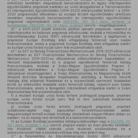
célkitűzés keretében megvalósuló transznacionális és egyes interregionális
együttműködési programok esetében az uniós támogatásnak a Transznacionális
és Interregionális Együttműködés (2014–2020) előirányzatból történő – a 2014–
2020 programozási időszakban az európai területi együttműködés célkitűzés
keretében megvalósuló transznacionális és interregionális együttműködési
programok végrehajtásáról szóló
396/2015. (XII. 12.) Korm. rendelet [a
továbbiakban: 396/2015. (XII. 12.) Korm. rendelet]
szerinti – megelőlegezésére,
12
d)
a 2021–2027 közötti kohéziós politikai operatív programok, valamint a
vidékfejlesztési és halászati programok előirányzatai, továbbá a Helyreállítási és
Ellenállóképességi Eszköz (RRF) előirányzata tekintetében a tagállamnál a
programok Európai Bizottság általi elfogadásáig felmerülő azon kiadás
finanszírozására, amely a programok Európai Bizottság általi elfogadása esetén
az európai uniós forrást nyújtó szerv felé elszámolhatóvá válik,
13
e)
az EGT és Norvég Finanszírozási Mechanizmusok 2014–2021 előirányzat
tekintetében az EGT Finanszírozási Mechanizmus és Norvég Finanszírozási
Mechanizmus 2014–2021-es időszakának előkészítéséhez kapcsolódóan, a
Nemzeti Kapcsolattartónál és a program operátoroknál felmerülő költség
finanszírozására, továbbá a Svájci–Magyar Együttműködési Program II.
előirányzat tekintetében a Svájci–Magyar Együttműködési Program II.
időszakával összefüggésben, a Svájci Államszövetség és Magyarország között
létrejövő technikai támogatási megállapodás aláírásáig, a Nemzeti Irányító
Hatóság által ellátandó feladatokat és a közreműködő szervezeti feladatokat
érintő, az előkészítési feladatok során felmerülő költség, valamint azon kiadás
finanszírozására, amely a támogatási intézkedések elfogadása esetén a Svájci
Államszövetség felé elszámolhatóvá válik,
f)
a részben európai uniós forrás terhére jóváhagyott programok, projektek
európai uniós forrást nyújtó szerv felé el nem számolható kiadásainak
finanszírozására,
g)
európai uniós forrás terhére jóváhagyott programok, projektek
szabálytalanságból vagy jogosulatlan forrásfelhasználásból adódó,
Magyarországot terhelő európai bizottsági követelések kiegyenlítésére abban az
esetben, ha az összeg nem terhelhető át a kedvezményezettekre,
h)
az Európai Bizottság javaslatára költségnyilatkozatban vagy a
83/2018. (IV.
20.) Korm. rendelet 1. §-a
szerinti program esetén az éves jelentés keretében
már elszámolt, vitatott számlák uniós részének elszámolására, ha a
kedvezményezett felé a követelés előírása még nem történt meg,
14
i)
a Helyreállítási és Ellenállóképességi Eszköz (RRF) előirányzat