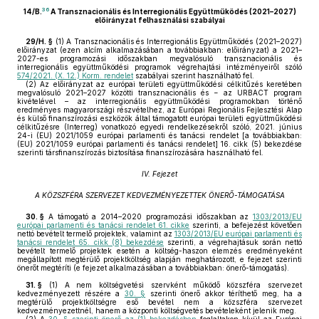
36
14/B.
A Transznacionális és Interregionális Együttműködés (2021–2027)
előirányzat felhasználási szabályai
29/H. §
(1)
A Transznacionális és Interregionális Együttműködés (2021–2027)
előirányzat (ezen alcím alkalmazásában a továbbiakban: előirányzat) a 2021–
2027-es programozási időszakban megvalósuló transznacionális és
interregionális együttműködési programok végrehajtási intézményeiről szóló
574/2021. (X. 12.) Korm. rendelet
szabályai szerint használható fel.
(2)
Az előirányzat az európai területi együttműködési célkitűzés keretében
megvalósuló 2021–2027 közötti transznacionális és − az URBACT program
kivételével – az interregionális együttműködési programokban történő
eredményes magyarországi részvételhez, az Európai Regionális Fejlesztési Alap
és külső finanszírozási eszközök által támogatott európai területi együttműködési
célkitűzésre (Interreg) vonatkozó egyedi rendelkezésekről szóló, 2021. június
24-i (EU) 2021/1059 európai parlamenti és tanácsi rendelet [a továbbiakban:
(EU) 2021/1059 európai parlamenti és tanácsi rendelet] 16. cikk (5) bekezdése
szerinti társfinanszírozás biztosítása finanszírozására használható fel.
IV. Fejezet
A KÖZSZFÉRA SZERVEZET KEDVEZMÉNYEZETTEK ÖNERŐ-TÁMOGATÁSA
30. §
A támogató a 2014–2020 programozási időszakban az
1303/2013/EU
európai parlamenti és tanácsi rendelet 61. cikke
szerinti, a befejezést követően
nettó bevételt termelő projektek, valamint az
1303/2013/EU európai parlamenti és
tanácsi rendelet 65. cikk (8) bekezdése
szerinti, a végrehajtásuk során nettó
bevételt termelő projektek esetén a költség-haszon elemzés eredményeként
megállapított megtérülő projektköltség alapján meghatározott, e fejezet szerinti
önerőt megtéríti (e fejezet alkalmazásában a továbbiakban: önerő-támogatás).
31. §
(1)
A nem költségvetési szervként működő közszféra szervezet
kedvezményezett részére a
30. §
szerinti önerő akkor téríthető meg, ha a
megtérülő projektköltségre eső bevétel nem a közszféra szervezet
kedvezményezettnél, hanem a központi költségvetés bevételeként jelenik meg.