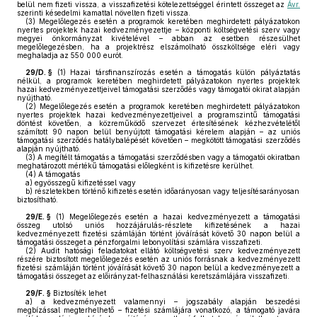
belül nem fizeti vissza, a visszafizetési kötelezettséggel érintett összeget az
Ávr.
szerinti késedelmi kamattal növelten fizeti vissza.
(3)
Megelőlegezés esetén a programok keretében meghirdetett pályázatokon
nyertes projektek hazai kedvezményezettje – központi költségvetési szerv vagy
megyei önkormányzat kivételével – abban az esetben részesülhet
megelőlegezésben, ha a projektrész elszámolható összköltsége eléri vagy
meghaladja az 550 000 eurót.
29/D. §
(1)
Hazai társfinanszírozás esetén a támogatás külön pályáztatás
nélkül, a programok keretében meghirdetett pályázatokon nyertes projektek
hazai kedvezményezettjeivel támogatási szerződés vagy támogatói okirat alapján
nyújtható.
(2)
Megelőlegezés esetén a programok keretében meghirdetett pályázatokon
nyertes projektek hazai kedvezményezettjeivel a programszintű támogatási
döntést követően, a közreműködő szervezet értesítésének kézhezvételétől
számított 90 napon belül benyújtott támogatási kérelem alapján – az uniós
támogatási szerződés hatálybalépését követően – megkötött támogatási szerződés
alapján nyújtható.
(3)
A megítélt támogatás a támogatási szerződésben vagy a támogatói okiratban
meghatározott mértékű támogatási előlegként is kifizetésre kerülhet.
(4)
A támogatás
a)
egyösszegű kifizetéssel vagy
b)
részletekben történő kifizetés esetén időarányosan vagy teljesítésarányosan
biztosítható.
29/E. §
(1)
Megelőlegezés esetén a hazai kedvezményezett a támogatási
összeg utolsó uniós hozzájárulás-részlete kifizetésének a hazai
kedvezményezett fizetési számláján történt jóváírását követő 30 napon belül a
támogatási összeget a pénzforgalmi lebonyolítási számlára visszafizeti.
(2)
Audit hatósági feladatokat ellátó költségvetési szerv kedvezményezett
részére biztosított megelőlegezés esetén az uniós forrásnak a kedvezményezett
fizetési számláján történt jóváírását követő 30 napon belül a kedvezményezett a
támogatási összeget az előirányzat-felhasználási keretszámlájára visszafizeti.
29/F. §
Biztosíték lehet
a)
a kedvezményezett valamennyi – jogszabály alapján beszedési
megbízással megterhelhető – fizetési számlájára vonatkozó, a támogató javára