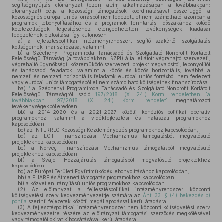
segítségnyújtás előirányzat (ezen alcím alkalmazásában a továbbiakban:
előirányzat) célja a közösségi támogatások koordinálásával összefüggő, a
közösségi és európai uniós forrásból nem fedezett, el nem számolható, azonban a
programok lebonyolításához és a programok fenntartási időszakához kötődő
kötelezettségek teljesítéséhez elengedhetetlen tevékenységek kiadásai
fedezetének biztosítása, így különösen
a)
a fejlesztéspolitikai intézményrendszert segítő szakértői szolgáltatás
költségeinek finanszírozása, valamint
b)
a Széchenyi Programiroda Tanácsadó és Szolgáltató Nonprofit Korlátolt
Felelősségű Társaság (a továbbiakban: SZPI) által ellátott végrehajtó szervezeti,
végrehajtó ügynökségi, közreműködő szervezeti, projekt megvalósítói, lebonyolítói
és tanácsadói feladatok, valamint a közös és közös horizontális, továbbá a
nemzeti és nemzeti horizontális feladatok európai uniós forrásból nem fedezett
vagy európai uniós támogatásból el nem számolható költségeinek finanszírozása
18
ba)
a Széchenyi Programiroda Tanácsadó és Szolgáltató Nonprofit Korlátolt
Felelősségű Társaságról szóló
197/2018. (X. 24.) Korm. rendeletben [a
továbbiakban: 197/2018. (X. 24.) Korm. rendelet]
meghatározott
tevékenységekből eredően,
bb)
a 2014–2020 és a 2021–2027 közötti kohéziós politikai operatív
programokhoz, valamint a vidékfejlesztési és halászati programokhoz
kapcsolódóan,
bc)
az INTERREG Közösségi Kezdeményezés programokhoz kapcsolódóan,
bd)
az EGT Finanszírozási Mechanizmus támogatásból megvalósuló
projektekhez kapcsolódóan,
be)
a Norvég Finanszírozási Mechanizmus támogatásból megvalósuló
projektekhez kapcsolódóan,
bf)
a Svájci Hozzájárulás támogatásból megvalósuló projektekhez
kapcsolódóan,
bg)
az Európai Területi Együttműködés lebonyolításához kapcsolódóan,
bh)
a PHARE és Átmeneti támogatás programokhoz kapcsolódóan,
bi)
a közvetlen irányítású uniós programokhoz kapcsolódóan.
(2)
Az előirányzat a fejlesztéspolitikai intézményrendszer központi
költségvetési szerv kedvezményezettje számára az
Áht. 33. § (4) bekezdés b)
pontja
szerinti fejezetek közötti megállapodással kerül átadásra.
(3)
A fejlesztéspolitikai intézményrendszer nem központi költségvetési szerv
kedvezményezettje részére az előirányzat támogatási szerződés megkötésével
vagy támogatói okirat kibocsátásával kerül átadásra.