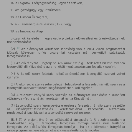
14.
a Polgárok, Esélyegyenlőség, Jogok és értékek,
15.
az Igazságügyi együttműködés,
16.
az Európai Űrprogram,
17.
a Fúziósenergia-fejlesztés (ITER) vagy
18.
az Innovációs Alap
programok keretében megvalósuló projektek előkészítési és önerőköltségeinek
finanszírozására.
22
(2)
Az előirányzat keretében lehetőség van a 2014–2020 programozási
időszak közvetlen uniós programjai kapcsán már benyújtott pályázatok
támogatására is.
(3)
Az előirányzat – legfeljebb 4%-ának erejéig – fedezetet biztosít továbbá
lebonyolítói díj kifizetésére az arra kötött megállapodásban foglaltak szerint.
(4)
A kezelő szerv feladatai ellátása érdekében lebonyolító szervet vehet
igénybe.
(5)
A lebonyolító szervezetre delegált feladatokat a fejezetet irányító szerv és a
lebonyolító szervezet közötti megállapodásban kell rögzíteni.
(6)
A fejezetet irányító szerv vezetője az előirányzat kezelésére elkülönített
előirányzat-felhasználási keretszámlát nyit a Kincstárnál.
(7)
Lebonyolító szerv igénybevétele esetén a fejezetet irányító szerv vezetője
az előirányzat-felhasználási keretszámlához kapcsolódó alszámlára
rendelkezési jogot biztosít a lebonyolító szervezet részére.
18. §
(1)
A projekt önerő- és előkészítési támogatás (e § alkalmazásában a
továbbiakban együtt: támogatás) támogatási formája vissza nem térítendő
támogatás. Az előkészítési támogatás formája – ha az a közvetlen irányítású
uniós program terhére elszámolható – visszatérítendő támogatás.