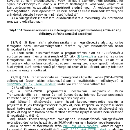
követhet el, nem engedélyezhet, vagy harmadik személyt nem jogosíthat fel
olyan cselekményekre, amely a közélet tisztaságára vonatkozó, valamint a
korrupcióellenes jogszabályok megsértését eredményezi. A kedvezményezett
nem fogadhat el, nem ajánlhat fel és nem adhat az eljáró harmadik személynek
ajándékot, pénzbeli vagy nem pénzbeli juttatást.”.
(4)
A támogatások kifizetésére, elszámoltatására a monitoring- és információs
rendszert kell alkalmazni.
35
14/A.
A Transznacionális és Interregionális Együttműködés (2014–2020)
előirányzat felhasználási szabályai
29/A. §
(1)
Ezen alcím alkalmazásában a megelőlegezés alatt az uniós
támogatás hazai kedvezményezettje részére nyújtott visszatérítendő hazai
támogatást kell érteni.
(2)
Ezen alcím alkalmazásában a programszámla alatt az 1299/2013/EU
európai parlamenti és tanácsi rendelet 27. cikk
(1) bekezdés
e szerinti, az uniós
támogatások és a partnerországi társfinanszírozás fogadása, valamint a
kifizetések lebonyolítása céljából az egyes Interreg programok igazoló hatóságai
által nyitott, euró devizanemű pénzforgalmi számlát kell érteni, amely felett az
igazoló hatóság rendelkezik.
29/B. §
(1)
A Transznacionális és Interregionális Együttműködés (2014–2020)
előirányzat (ezen alcím alkalmazásában a továbbiakban: előirányzat) a
396/2015. (XII. 12.) Korm. rendelet
szabályai szerint használható fel.
(2)
Az előirányzat
a)
a 2014–2020 programozási időszakban megvalósuló Duna
Transznacionális, az Interreg Central Europe és az Interreg Europe programok
keretében meghirdetett pályázatokon nyertes projektek
aa)
központi költségvetési szerv hazai kedvezményezettje esetén a
projektrész teljes költségvetésének 15,0%-át, nem központi költségvetési szerv
hazai kedvezményezettje esetén pedig a projektrész teljes költségvetésének
10,0%-át meg nem haladó hazai társfinanszírozás nyújtása vissza nem térítendő
támogatásként történő,
ab)
hazai kedvezményezett projektjéhez visszatérítendő támogatásként
nyújtott európai uniós hozzájárulás 30,0%-át meg nem haladó megelőlegezése,
ac)
a nemzeti felsőoktatásról szóló
2011. évi CCIV. törvény
, valamint egyes
kapcsolódó törvények módosításáról szóló
2020. évi XXXIII. törvény
alapján