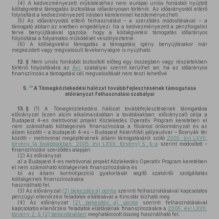
(4)
A kedvezményezett működéséhez nem európai uniós forrásból nyújtott
költségvetési támogatás biztosítása időarányosan történik. Az időarányostól eltérő
folyósítást a kedvezményezett írásbeli kérelemmel kezdeményezheti.
(5)
Az időarányostól eltérő felhasználást – a szerződés módosításával – a
támogató abban az esetben engedélyezi, ha a kedvezményezett a pénzforgalmi
terve benyújtásával igazolja, hogy a költségvetési támogatás időarányos
folyósítása a folyamatos működését veszélyeztetné.
(6)
A költségvetési támogatás a támogatási igény benyújtásakor már
megkezdett vagy megvalósult tevékenységre is nyújtható.
12. §
Nem uniós forrásból biztosított előleg egy összegben vagy részletekben
történő folyósítására az
Ávr.
szabályai szerint kerülhet sor, ha az időarányos
finanszírozás a támogatási cél megvalósítását nem teszi lehetővé.
19
5.
A Tömegközlekedési hálózat továbbfejlesztésének támogatása
előirányzat felhasználási szabályai
13. §
(1)
A Tömegközlekedési hálózat továbbfejlesztésének támogatása
előirányzat (ezen alcím alkalmazásában a továbbiakban: előirányzat) célja a
Budapest 4-es metróvonal projekt Közlekedés Operatív Program keretében el
nem számolható költségeinek finanszírozása a fővárosi önkormányzat és az
állam közötti – a budapesti 4-es – Budapest Kelenföldi pályaudvar – Bosnyák tér
közötti – metróvonal megépítésének állami támogatásáról szóló
2005. évi LXVII.
törvény (a továbbiakban: 2005. évi LXVII. törvény) 5. §-a
szerint módosított –
finanszírozási szerződés alapján.
(2)
Az előirányzat
a)
a Budapest 4-es metróvonal projekt Közlekedés Operatív Program keretében
el nem számolható költségeinek finanszírozására és
b)
az állami kontrollpozíció gyakorlását segítő szakértői szolgáltatás
költségeinek finanszírozására
használható fel.
(3)
Az előirányzat
(2) bekezdés a) pontja
szerinti felhasználásával kapcsolatos
pénzügyi ellenőrzési feladatok ellátásával a Kincstár bízható meg.
(4)
Az előirányzat
(2) bekezdés a) pontja
szerinti felhasználásával
kapcsolatos ellenőrzési feladatok ellátásának finanszírozására a
2005. évi LXVII.
törvény 2. § (2) bekezdésében
meghatározott összeg használható fel.