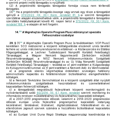
a szerinti projekt indító támogatás is nyújtható.
(2)
A projektindító támogatás támogatási formája vissza nem térítendő
támogatás.
32
(3)
Ha a projektindító támogatás összege vagy annak egy része a támogatást
igénylő a
373/2022. (IX. 30.) Korm. rendelet 81. §
-a szerinti támogatási
szerződése alapján elszámolhatóvá válik, a projektindító támogatást e támogatási
szerződés hatálybalépését követő 45. napon belül a
373/2022. (IX. 30.) Korm.
rendelet 188. §
-a alapján át kell forgatni.
33
14.
A Végrehajtás
Operatív Program Plusz előirányzat speciális
felhasználási szabályai
34
29. §
(1)
A Végrehajtás Operatív Program Plusz (a továbbiakban: VOP Plusz)
keretében SCO módszerrel a központi költségvetésbe elszámolt uniós bevétel
terhére az uniós intézményrendszerrel és ellátóival – a Közbeszerzési és Ellátási
Főigazgatósággal, a Lechner Tudásközpont Nonprofit Korlátolt Felelősségű
Társasággal, a Magyar Nemzeti Vagyonkezelő Zártkörűen működő
Részvénytársasággal, a NISZ Nemzeti Infokommunikációs Szolgáltató
Zártkörűen Működő Részvénytársasággal és az Új Világ Nonprofit Szolgáltató
Korlátolt Felelősségű Társasággal –, továbbá az
e)
pont esetében a Külgazdasági
és Külügyminisztériummal, az
f)
pont esetében a Nemzeti Adó- és Vámhivatallal
a)
a programok sikeres végrehajtása érdekében szükséges hatékony
adminisztratív kapacitás és feltételrendszer biztosításához elengedhetetlen
költségek,
b)
a Nemzeti Távközlési Gerinchálózat és a központi szolgáltató által nyújtott
infokommunikációs szolgáltatások használatával és üzemeltetésével
kapcsolatban felmerülő költségek,
c)
a támogatásból megvalósuló fejlesztések központi monitoringjáról és
nyilvántartásáról szóló
60/2014. (III. 6.) Korm. rendelet
szerinti monitoring és
információs rendszer működtetéséhez és fejlesztéséhez kapcsolódó költségek,
d)
a 2007–2013 programozási időszak, valamint a 2014–2020 programozási
időszak európai uniós fejlesztési programjaihoz kapcsolódó iratanyag
kezelésével, tárolásával, őrzésével, digitalizálásával, hitelesítésével és az
ellenőrzésre jogosult szervek számára a hozzáférés biztosításával kapcsolatos
költségek,
e)
az Európai Unió Duna Régió Stratégia magyarországi koordinációja és