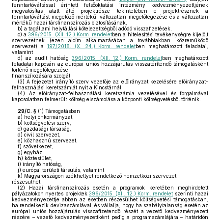
fenntartóváltással érintett felsőoktatási intézmény kedvezményezettjének
megvalósítás alatt álló projektrésze tekintetében e projektrésznek a
fenntartóváltást megelőző mértékű, változatlan megelőlegezése és a változatlan
mértékű hazai társfinanszírozás biztosításának,
b)
a tagállami helytállási kötelezettségből adódó visszafizetések,
c)
a
396/2015. (XII. 12.) Korm. rendelet
ben a hitelesítési tevékenységre kijelölt
szervezetnek (ezen alcím alkalmazásában a továbbiakban: közreműködő
szervezet) a
197/2018. (X. 24.) Korm. rendelet
ben meghatározott feladatai,
valamint
d)
az audit hatóság
396/2015. (XII. 12.) Korm. rendelet
ben meghatározott
feladatai kapcsán az európai uniós hozzájárulás visszatérítendő támogatásként
történő megelőlegezése
finanszírozására szolgál.
(3)
A fejezetet irányító szerv vezetője az előirányzat kezelésére előirányzat-
felhasználási keretszámlát nyit a Kincstárnál.
(4)
Az előirányzat-felhasználási keretszámla vezetésével és forgalmával
kapcsolatban felmerült költség elszámolása a központi költségvetésből történik.
29/C. §
(1)
Támogatásban
a)
helyi önkormányzat,
b)
költségvetési szerv,
c)
gazdasági társaság,
d)
civil szervezet,
e)
közhasznú szervezet,
f)
szövetkezet,
g)
egyház,
h)
köztestület,
i)
irányító hatóság,
j)
európai területi társulás, valamint
k)
Magyarországon székhellyel rendelkező nemzetközi szervezet
részesülhet.
(2)
Hazai társfinanszírozás esetén a programok keretében meghirdetett
pályázatokon nyertes projektek
396/2015. (XII. 12.) Korm. rendelet
szerinti hazai
kedvezményezettje abban az esetben részesülhet költségvetési támogatásban,
ha rendelkezik devizaszámlával, és vállalja, hogy ha szabálytalanság esetén az
európai uniós hozzájárulás visszafizetendő részét a vezető kedvezményezett
részére – vezető kedvezményezettként pedig a programszámlájára – határidőn