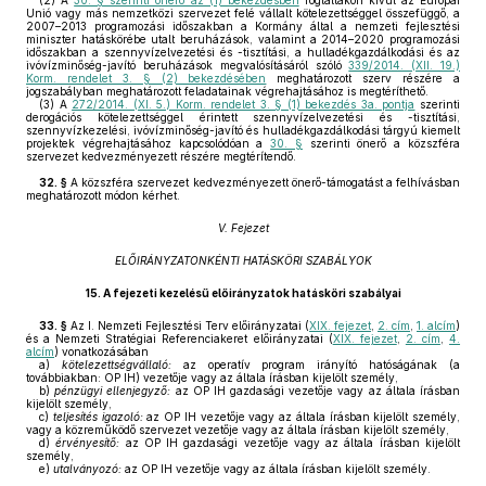
(2)
A
30. § szerinti önerő az (1) bekezdésben
foglaltakon kívül az Európai
Unió vagy más nemzetközi szervezet felé vállalt kötelezettséggel összefüggő, a
2007–2013 programozási időszakban a Kormány által a nemzeti fejlesztési
miniszter hatáskörébe utalt beruházások, valamint a 2014–2020 programozási
időszakban a szennyvízelvezetési és -tisztítási, a hulladékgazdálkodási és az
ivóvízminőség-javító beruházások megvalósításáról szóló
339/2014. (XII. 19.)
Korm. rendelet 3. § (2) bekezdésében
meghatározott szerv részére a
jogszabályban meghatározott feladatainak végrehajtásához is megtéríthető.
(3)
A
272/2014. (XI. 5.) Korm. rendelet 3. § (1) bekezdés 3a. pontja
szerinti
derogációs kötelezettséggel érintett szennyvízelvezetési és -tisztítási,
szennyvízkezelési, ivóvízminőség-javító és hulladékgazdálkodási tárgyú kiemelt
projektek végrehajtásához kapcsolódóan a
30. §
szerinti önerő a közszféra
szervezet kedvezményezett részére megtérítendő.
32. §
A közszféra szervezet kedvezményezett önerő-támogatást a felhívásban
meghatározott módon kérhet.
V. Fejezet
ELŐIRÁNYZATONKÉNTI HATÁSKÖRI SZABÁLYOK
15.
A fejezeti kezelésű előirányzatok hatásköri szabályai
33. §
Az I. Nemzeti Fejlesztési Terv előirányzatai (
XIX. fejezet
,
2. cím
,
1. alcím
)
és a Nemzeti Stratégiai Referenciakeret előirányzatai (
XIX. fejezet
,
2. cím
,
4.
alcím
) vonatkozásában
a)
kötelezettségvállaló:
az operatív program irányító hatóságának (a
továbbiakban: OP IH) vezetője vagy az általa írásban kijelölt személy,
b)
pénzügyi ellenjegyző:
az OP IH gazdasági vezetője vagy az általa írásban
kijelölt személy,
c)
teljesítés igazoló:
az OP IH vezetője vagy az általa írásban kijelölt személy,
vagy a közreműködő szervezet vezetője vagy az általa írásban kijelölt személy,
d)
érvényesítő:
az OP IH gazdasági vezetője vagy az általa írásban kijelölt
személy,
e)
utalványozó:
az OP IH vezetője vagy az általa írásban kijelölt személy.