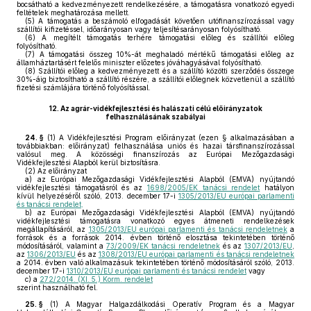
bocsátható a kedvezményezett rendelkezésére, a támogatásra vonatkozó egyedi
feltételek meghatározása mellett.
(5)
A támogatás a beszámoló elfogadását követően utófinanszírozással vagy
szállítói kifizetéssel, időarányosan vagy teljesítésarányosan folyósítható.
(6)
A megítélt támogatás terhére támogatási előleg és szállítói előleg
folyósítható.
(7)
A támogatási összeg 10%-át meghaladó mértékű támogatási előleg az
államháztartásért felelős miniszter előzetes jóváhagyásával folyósítható.
(8)
Szállítói előleg a kedvezményezett és a szállító közötti szerződés összege
30%-áig biztosítható a szállító részére, a szállítói előlegnek közvetlenül a szállító
fizetési számlájára történő folyósítással.
12.
Az agrár-vidékfejlesztési és halászati célú előirányzatok
felhasználásának szabályai
24. §
(1)
A Vidékfejlesztési Program előirányzat (ezen § alkalmazásában a
továbbiakban: előirányzat) felhasználása uniós és hazai társfinanszírozással
valósul meg. A közösségi finanszírozás az Európai Mezőgazdasági
Vidékfejlesztési Alapból kerül biztosításra.
(2)
Az előirányzat
a)
az Európai Mezőgazdasági Vidékfejlesztési Alapból (EMVA) nyújtandó
vidékfejlesztési támogatásról és az
1698/2005/EK tanácsi rendelet
hatályon
kívül helyezéséről szóló, 2013. december 17-i
1305/2013/EU európai parlamenti
és tanácsi rendelet,
b)
az Európai Mezőgazdasági Vidékfejlesztési Alapból (EMVA) nyújtandó
vidékfejlesztési támogatásra vonatkozó egyes átmeneti rendelkezések
megállapításáról, az
1305/2013/EU európai parlamenti és tanácsi rendeletnek
a
források és a források 2014. évben történő elosztása tekintetében történő
módosításáról, valamint a
73/2009/EK tanácsi rendeletnek
és az
1307/2013/EU
,
az
1306/2013/EU
és az
1308/2013/EU európai parlamenti és tanácsi rendeletnek
a 2014. évben való alkalmazásuk tekintetében történő módosításáról szóló, 2013.
december 17-i
1310/2013/EU európai parlamenti és tanácsi rendelet
vagy
c)
a
272/2014. (XI. 5.) Korm. rendelet
szerint használható fel.
25. §
(1)
A Magyar Halgazdálkodási Operatív Program és a Magyar