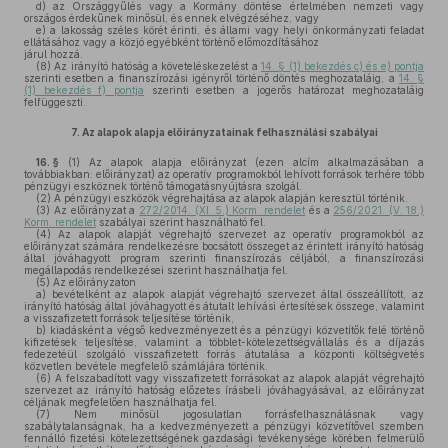
d)
az Országgyűlés vagy a Kormány döntése értelmében nemzeti vagy
országos érdekűnek minősül, és ennek elvégzéséhez, vagy
e)
a lakosság széles körét érinti, és állami vagy helyi önkormányzati feladat
ellátásához vagy a közjó egyébként történő előmozdításához
járul hozzá.
(8)
Az irányító hatóság a követeléskezelést a
14. § (1) bekezdés c) és e) pontja
szerinti esetben a finanszírozási igényről történő döntés meghozataláig, a
14. §
(1) bekezdés f) pontja
szerinti esetben a jogerős határozat meghozataláig
felfüggeszti.
7.
Az alapok alapja előirányzatainak felhasználási szabályai
16. §
(1)
Az alapok alapja előirányzat (ezen alcím alkalmazásában a
továbbiakban: előirányzat) az operatív programokból lehívott források terhére több
pénzügyi eszköznek történő támogatásnyújtásra szolgál.
(2)
A pénzügyi eszközök végrehajtása az alapok alapján keresztül történik.
(3)
Az előirányzat a
272/2014. (XI. 5.) Korm. rendelet
és a
256/2021. (V. 18.)
Korm. rendelet
szabályai szerint használható fel.
(4)
Az alapok alapját végrehajtó szervezet az operatív programokból az
előirányzat számára rendelkezésre bocsátott összeget az érintett irányító hatóság
által jóváhagyott program szerinti finanszírozás céljából, a finanszírozási
megállapodás rendelkezései szerint használhatja fel.
(5)
Az előirányzaton
a)
bevételként az alapok alapját végrehajtó szervezet által összeállított, az
irányító hatóság által jóváhagyott és átutalt lehívási értesítések összege, valamint
a visszafizetett források teljesítése történik,
b)
kiadásként a végső kedvezményezett és a pénzügyi közvetítők felé történő
kifizetések teljesítése, valamint a többlet-kötelezettségvállalás és a díjazás
fedezetéül szolgáló visszafizetett forrás átutalása a központi költségvetés
közvetlen bevétele megfelelő számlájára történik.
(6)
A felszabadított vagy visszafizetett forrásokat az alapok alapját végrehajtó
szervezet az irányító hatóság előzetes írásbeli jóváhagyásával, az előirányzat
céljának megfelelően használhatja fel.
(7)
Nem minősül jogosulatlan forrásfelhasználásnak vagy
szabálytalanságnak, ha a kedvezményezett a pénzügyi közvetítővel szemben
fennálló fizetési kötelezettségének gazdasági tevékenysége körében felmerülő