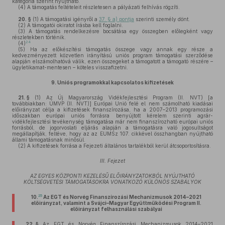
kategória szerint nyújtható.
(4)
A támogatás feltételeit részletesen a pályázati felhívás rögzíti.
20. §
(1)
A támogatási igényről a
37. § a) pontja
szerinti személy dönt.
(2)
A támogatói okiratot írásba kell foglalni.
(3)
A támogatás rendelkezésre bocsátása egy összegben előlegként vagy
részletekben történik.
24
(4)
(5)
Ha az előkészítési támogatás összege vagy annak egy része a
kedvezményezett közvetlen irányítású uniós program támogatási szerződése
alapján elszámolhatóvá válik, ezen összegeket a támogatott a támogató részére –
ügyletikamat-mentesen – köteles visszafizetni.
9.
Uniós programokkal kapcsolatos kifizetések
21. §
(1)
Az Új Magyarország Vidékfejlesztési Program (II. NVT) [a
továbbiakban: ÚMVP (II. NVT)] Európai Unió felé el nem számolható kiadásai
előirányzat célja a kifizetések finanszírozása, ha a 2007–2013 programozási
időszakban európai uniós forrásra benyújtott kérelem szerinti agrár-
vidékfejlesztési tevékenység támogatása már nem finanszírozható európai uniós
forrásból, de jogorvoslati eljárás alapján a támogatásra való jogosultságot
megállapítják, feltéve, hogy az az EUMSz 107. cikkével összhangban nyújtható
állami támogatásnak minősül.
(2)
A kifizetések forrása a Fejezeti általános tartalékból kerül átcsoportosításra.
III. Fejezet
AZ EGYES KÖZPONTI KEZELÉSŰ ELŐIRÁNYZATOKBÓL NYÚJTHATÓ
KÖLTSÉGVETÉSI TÁMOGATÁSOKRA VONATKOZÓ KÜLÖNÖS SZABÁLYOK
25
10.
Az EGT és Norvég Finanszírozási Mechanizmusok 2014–2021
előirányzat, valamint a Svájci–Magyar Együttműködési Program II.
előirányzat felhasználási szabályai
22. §
Az EGT és Norvég Finanszírozási Mechanizmusok 2014–2021