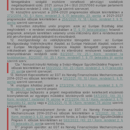
támogatására szolgáló eszközre vonatkozó pénzügyi szabályok
megállapításáról szóló, 2021. június 24-i (EU) 2021/1060 európai parlamenti
és tanácsi rendelet 2. cikk
8. pont
ja szerinti szervezet,
10.
közszféra szervezet:
a 2014–2020 programozási időszak tekintetében a
272/2014. (XI. 5.) Korm. rendelet 3. § (1) bekezdés 23. pontja
, a 2021–2027
programozási időszak tekintetében a
256/2021. (V. 18.) Korm. rendelet 3. § 11.
pontja
szerinti szervezet,
11.
közvetlen irányítású uniós program:
azok az Európai Bizottság által
meghirdetett – e rendelet vonatkozásában a
17. § (1) bekezdésében
felsorolt –
programok, amelyek keretében valamely uniós intézmény dönt a rendelkezésre
álló pénzforrások pályáztatásáról és elosztásáról,
12.
mezőgazdasági és vidékfejlesztési támogatási szerv:
az Európai
Mezőgazdasági Vidékfejlesztési Alapból, az Európai Halászati Alapból, valamint
az Európai Mezőgazdasági Garancia Alapból támogatott programok és
intézkedések pénzügyi, számviteli és ellenőrzési rendszerek kialakításáról,
lebonyolításának rendjéről szóló
82/2007. (IV. 25.) Korm. rendelet [a
továbbiakban: 82/2007. (IV. 25.) Korm. rendelet] 1. § (1) bekezdés b) pontja
szerinti szerv,
4
12a.
Nemzeti Irányító Hatóság:
a Svájci–Magyar Együttműködési Program II.
időszak tekintetében az
563/2022. (XII. 23.) Korm. rendelet 2. § (1) bekezdés
21. pont
ja szerinti szervezet,
13.
Nemzeti Kapcsolattartó:
az EGT és Norvég Finanszírozási Mechanizmusok
2014–2021-es időszak tekintetében a
121/2021. (III. 10.) Korm. rendelet 5. § 11.
pontja
szerinti szervezet,
14.
országos kihatású projekt:
a
272/2014. (XI. 5.) Korm. rendelet 3. § (1)
bekezdés 31. pontja
szerinti projekt,
15.
pénzügyi befejezés:
a projekt megvalósítása során keletkezett elszámoló
bizonylatoknak az egységes működési kézikönyvről szóló
547/2013. (XII. 30.)
Korm. rendelet 1. melléklet
74. alcíme
, a
272/2014. (XI. 5.) Korm. rendelet 3. § (1)
bekezdés 42. pontja
vagy a
256/2021. (V. 18.) Korm. rendelet 76. alcíme
szerinti
kiegyenlítése,
5
16.
programmenedzsment forrás:
az EGT és Norvég Finanszírozási
Mechanizmusok 2014–2021-es időszak tekintetében a
121/2021. (III. 10.)
Korm. rendelet 3. § 33. pont
ja szerinti forrás, a Svájci–Magyar Együttműködési
Program II. időszak tekintetében az
563/2022. (XII. 23.) Korm. rendelet 2. §
(1) bekezdés 31. pont
ja szerinti forrás,
6
17.
program operátor:
az EGT és Norvég Finanszírozási Mechanizmusok