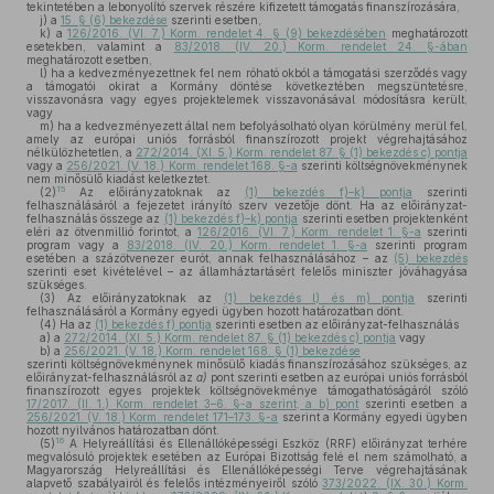
tekintetében a lebonyolító szervek részére kifizetett támogatás finanszírozására,
j)
a
15. § (6) bekezdése
szerinti esetben,
k)
a
126/2016. (VI. 7.) Korm. rendelet 4. § (9) bekezdésében
meghatározott
esetekben, valamint a
83/2018. (IV. 20.) Korm. rendelet 24. §-ában
meghatározott esetben,
l)
ha a kedvezményezettnek fel nem róható okból a támogatási szerződés vagy
a támogatói okirat a Kormány döntése következtében megszüntetésre,
visszavonásra vagy egyes projektelemek visszavonásával módosításra került,
vagy
m)
ha a kedvezményezett által nem befolyásolható olyan körülmény merül fel,
amely az európai uniós forrásból finanszírozott projekt végrehajtásához
nélkülözhetetlen, a
272/2014. (XI. 5.) Korm. rendelet 87. § (1) bekezdés c) pontja
vagy a
256/2021. (V. 18.) Korm. rendelet 168. §-a
szerinti költségnövekménynek
nem minősülő kiadást keletkeztet.
15
(2)
Az előirányzatoknak az
(1) bekezdés f)–k) pontja
szerinti
felhasználásáról a fejezetet irányító szerv vezetője dönt. Ha az előirányzat-
felhasználás összege az
(1) bekezdés f)–k) pontja
szerinti esetben projektenként
eléri az ötvenmillió forintot, a
126/2016. (VI. 7.) Korm. rendelet 1. §-a
szerinti
program vagy a
83/2018. (IV. 20.) Korm. rendelet 1. §-a
szerinti program
esetében a százötvenezer eurót, annak felhasználásához – az
(5) bekezdés
szerinti eset kivételével – az államháztartásért felelős miniszter jóváhagyása
szükséges.
(3)
Az előirányzatoknak az
(1) bekezdés l) és m) pontja
szerinti
felhasználásáról a Kormány egyedi ügyben hozott határozatban dönt.
(4)
Ha az
(1) bekezdés f) pontja
szerinti esetben az előirányzat-felhasználás
a)
a
272/2014. (XI. 5.) Korm. rendelet 87. § (1) bekezdés c) pontja
vagy
b)
a
256/2021. (V. 18.) Korm. rendelet 168. § (1) bekezdése
szerinti költségnövekménynek minősülő kiadás finanszírozásához szükséges, az
előirányzat-felhasználásról az
a)
pont szerinti esetben az európai uniós forrásból
finanszírozott egyes projektek költségnövekménye támogathatóságáról szóló
17/2017. (II. 1.) Korm. rendelet 3–6. §-a szerint, a b) pont
szerinti esetben a
256/2021. (V. 18.) Korm. rendelet 171–173. §-a
szerint a Kormány egyedi ügyben
hozott nyilvános határozatban dönt.
16
(5)
A Helyreállítási és Ellenállóképességi Eszköz (RRF) előirányzat terhére
megvalósuló projektek esetében az Európai Bizottság felé el nem számolható, a
Magyarország Helyreállítási és Ellenállóképességi Terve végrehajtásának
alapvető szabályairól és felelős intézményeiről szóló
373/2022. (IX. 30.) Korm.