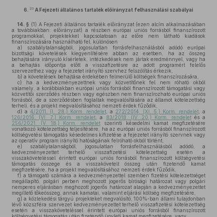
20
6.
A Fejezeti általános tartalék előirányzat felhasználási szabályai
14. §
(1)
A Fejezeti általános tartalék előirányzat (ezen alcím alkalmazásában
a továbbiakban: előirányzat) a részben európai uniós forrásból finanszírozott
programokkal, projektekkel kapcsolatosan az előre nem látható kiadások
finanszírozására használható fel, különösen
a)
szabálytalanságból, jogosulatlan forrásfelhasználásból adódó európai
bizottsági követelések kiegyenlítésére abban az esetben, ha az összeg
behajtására irányuló kísérletek, intézkedések nem jártak eredménnyel, vagy ha
a behajtás időpontja előtt a visszafizetésre az adott programért felelős
szervezethez vagy a fejezetet irányító szervhez felszólítás érkezik,
b)
a követelések behajtása érdekében felmerülő költségek finanszírozására,
c)
ha a kedvezményezettnek vagy közvetítőnek fel nem róható okból
valamely, a korábbiakban európai uniós forrásból finanszírozott támogatási vagy
közvetítői szerződés részben vagy egészben nem finanszírozható európai uniós
forrásból, de a szerződésben foglaltak megvalósítására az államot kötelezettség
terheli, és a projekt megvalósításához nemzeti érdek fűződik,
d)
a
4/2011. (I. 28.) Korm. rendelet
, a
272/2014. (XI. 5.) Korm. rendelet
, a
126/2016. (VI. 7.) Korm. rendelet
, a
83/2018. (IV. 20.) Korm. rendelet
és a
256/2021. (V. 18.) Korm. rendelet
szerinti késedelmi kamat megfizetésére
vonatkozó kötelezettség teljesítésére, ha az európai uniós forrásból finanszírozott
költségvetési támogatás késedelmes kifizetése a fejezetet irányító szervnek vagy
az operatív program irányító hatóságának felróható okból történt,
e)
szabálytalanságból, jogosulatlan forrásfelhasználásból adódó, a
kedvezményezettet terhelő visszafizetési kötelezettség esetén a
visszaköveteléssel érintett európai uniós forrásból finanszírozott költségvetési
támogatás összege és a visszakövetelt összeg után fizetendő kamat
megfizetésére, ha a projekt megvalósításához nemzeti érdek fűződik,
f)
a támogató számára a kedvezményezettel szemben fizetési kötelezettséget
megállapító, polgári perben meghozott jogerős bírósági határozat vagy polgári
nemperes eljárásban meghozott jogerős határozat alapján a kedvezményezettet
megillető tőkeösszeg, annak kamatai, valamint eljárási költség megfizetésére,
g)
a közlekedési tárgyú projekteket megvalósító, 100%-ban állami tulajdonban
lévő közszféra szervezet kedvezményezettet terhelő visszafizetési kötelezettség
esetén a visszaköveteléssel érintett európai uniós forrásból finanszírozott
költségvetési támogatás után fizetendő ügyleti kamat megfizetésére, vagy