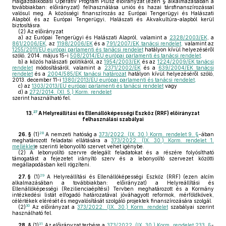
Halgazdálkodási Operatív Program Plusz előirányzat (ezen § alkalmazásában a
továbbiakban: előirányzat) felhasználása uniós és hazai társfinanszírozással
valósul meg. A közösségi finanszírozás az Európai Tengerügyi és Halászati
Alapból és az Európai Tengerügyi, Halászati és Akvakultúra-alapból kerül
biztosításra.
(2)
Az előirányzat
a)
az Európai Tengerügyi és Halászati Alapról, valamint a
2328/2003/EK
, a
861/2006/EK
, az
1198/2006/EK
és a
791/2007/EK tanácsi rendelet,
valamint az
1255/2011/EU európai parlamenti és tanácsi rendelet
hatályon kívül helyezéséről
szóló, 2014. május 15-i
508/2014/EU európai parlamenti és tanácsi rendelet,
b)
a közös halászati politikáról, az
1954/2003/EK
és az
1224/2009/EK tanácsi
rendelet
módosításáról, valamint a
2371/2002/EK
és a
639/2004/EK tanácsi
rendelet
és a
2004/585/EK tanácsi határozat
hatályon kívül helyezéséről szóló,
2013. december 11-i
1380/2013/EU európai parlamenti és tanácsi rendelet,
c)
az
1303/2013/EU európai parlamenti és tanácsi rendelet
vagy
d)
a
272/2014. (XI. 5.) Korm. rendelet
szerint használható fel.
27
13.
A
Helyreállítási és Ellenállóképességi Eszköz (RRF)
előirányzat
felhasználási szabályai
28
26. §
(1)
A nemzeti hatóság a
373/2022. (IX. 30.) Korm. rendelet 9. §
-ában
meghatározott feladatai ellátására a
373/2022. (IX. 30.) Korm. rendelet 1.
melléklet
e szerinti lebonyolító szervet vehet igénybe.
(2)
A lebonyolító szervre delegált feladatokat és a részére folyósítható
támogatást a fejezetet irányító szerv és a lebonyolító szervezet közötti
megállapodásban kell rögzíteni.
29
27. §
(1)
A Helyreállítási és Ellenállóképességi Eszköz (RRF) (ezen alcím
alkalmazásában a továbbiakban: előirányzat) a Helyreállítási és
Ellenállóképességi (Rezilienciaépítési) Tervben meghatározott és a Kormány
intézkedési listát elfogadó határozatával jóváhagyott reformok, mérföldkövek,
célértékek elérését és megvalósítását szolgáló projektek finanszírozására szolgál.
30
(2)
Az előirányzat a
373/2022. (IX. 30.) Korm. rendelet
szabályai szerint
használható fel.
31
28. §
(1)
Az előirányzat terhére a
373/2022. (IX. 30.) Korm. rendelet 233. §
-