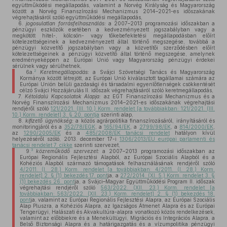
együttműködési megállapodás, valamint a Norvég Királyság és Magyarország
között a Norvég Finanszírozási Mechanizmus 2014–2021-es időszakának
végrehajtásáról szóló együttműködési megállapodás,
6.
jogosulatlan forrásfelhasználás:
a 2007–2013 programozási időszakban a
pénzügyi eszközök esetében a kedvezményezett jogszabályban vagy a
megkötött hitel-, kölcsön- vagy tőkebefektetési megállapodásban előírt
kötelezettségeinek a kedvezményezett által történő megszegése, továbbá a
pénzügyi közvetítő jogszabályban vagy a közvetítői szerződésben előírt
kötelezettségeinek a pénzügyi közvetítő által történő megszegése, amelynek
eredményeképpen az Európai Unió vagy Magyarország pénzügyi érdekei
sérülnek vagy sérülhetnek,
2
6a.
Keretmegállapodás:
a Svájci Szövetségi Tanács és Magyarország
Kormánya között létrejött, az Európai Unió kiválasztott tagállamai számára az
Európai Unión belüli gazdasági és társadalmi egyenlőtlenségek csökkentését
célzó Svájci Hozzájárulás II. időszak végrehajtásáról szóló keretmegállapodás,
7.
Kétoldalú Kapcsolatok Alapja:
az EGT Finanszírozási Mechanizmus és a
Norvég Finanszírozási Mechanizmus 2014–2021-es időszakának végrehajtási
rendjéről szóló
121/2021. (III. 10.) Korm. rendelet [a továbbiakban: 121/2021. (III.
10.) Korm. rendelet] 3. § 20. pontja
szerinti alap,
8.
kifizető ügynökség:
a közös agrárpolitika finanszírozásáról, irányításáról és
monitoringjáról és a
352/78/EGK
, a
165/94/EK
, a
2799/98/EK
, a
814/2000/EK
,
az
1290/2005/EK
és a
485/2008/EK tanácsi rendelet
hatályon kívül
helyezéséről szóló, 2013. december 17-i
1306/2013/EU európai parlamenti és
tanácsi rendelet 7. cikke
szerinti szervezet,
3
9.
közreműködő szervezet:
a 2007–2013 programozási időszakban az
Európai Regionális Fejlesztési Alapból, az Európai Szociális Alapból és a
Kohéziós Alapból származó támogatások felhasználásának rendjéről szóló
4/2011. (I. 28.) Korm. rendelet [a továbbiakban: 4/2011. (I. 28.) Korm.
rendelet] 2. § (1) bekezdés 17. pont
ja, a
272/2014. (XI. 5.) Korm. rendelet 3. §
(1) bekezdés 26. pont
ja, a Svájci–Magyar Együttműködési Program II. időszak
végrehajtási rendjéről szóló
563/2022. (XII. 23.) Korm. rendelet [a
továbbiakban: 563/2022. (XII. 23.) Korm. rendelet] 2. § (1) bekezdés 18.
pont
ja, valamint az Európai Regionális Fejlesztési Alapra, az Európai Szociális
Alap Pluszra, a Kohéziós Alapra, az Igazságos Átmenet Alapra és az Európai
Tengerügyi, Halászati és Akvakultúra-alapra vonatkozó közös rendelkezések,
valamint az előbbiekre és a Menekültügyi, Migrációs és Integrációs Alapra, a
Belső Biztonsági Alapra és a határigazgatás és a vízumpolitika pénzügyi