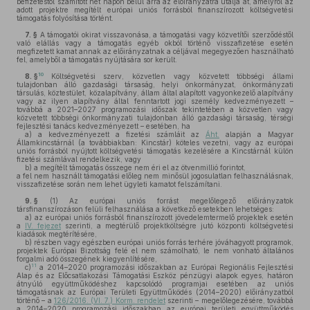
befizetéstől számított hét napon belül arra az előirányzatra utalja át, amelyről az
adott projektre megítélt európai uniós forrásból finanszírozott költségvetési
támogatás folyósítása történt.
7. §
A támogatói okirat visszavonása, a támogatási vagy közvetítői szerződéstől
való elállás vagy a támogatás egyéb okból történő visszafizetése esetén
megfizetett kamat annak az előirányzatnak a céljával megegyezően használható
fel, amelyből a támogatás nyújtására sor került.
10
8. §
Költségvetési szerv, közvetlen vagy közvetett többségi állami
tulajdonban álló gazdasági társaság, helyi önkormányzat, önkormányzati
társulás, köztestület, közalapítvány, állam által alapított vagyonkezelő alapítvány
vagy az ilyen alapítvány által fenntartott jogi személy kedvezményezett –
továbbá a 2021–2027 programozási időszak tekintetében a közvetlen vagy
közvetett többségi önkormányzati tulajdonban álló gazdasági társaság, térségi
fejlesztési tanács kedvezményezett – esetében, ha
a)
a kedvezményezett a fizetési számláit az
Áht.
alapján a Magyar
Államkincstárnál (a továbbiakban: Kincstár) köteles vezetni, vagy az európai
uniós forrásból nyújtott költségvetési támogatás kezelésére a Kincstárnál külön
fizetési számlával rendelkezik, vagy
b)
a megítélt támogatás összege nem éri el az ötvenmillió forintot,
a fel nem használt támogatási előleg nem minősül jogosulatlan felhasználásnak,
visszafizetése során nem lehet ügyleti kamatot felszámítani.
9. §
(1)
Az európai uniós forrást megelőlegező előirányzatok
társfinanszírozáson felüli felhasználása a következő esetekben lehetséges:
a)
az európai uniós forrásból finanszírozott jövedelemtermelő projektek esetén
a
IV. fejezet
szerinti, a megtérülő projektköltségre jutó központi költségvetési
kiadások megtérítésére,
b)
részben vagy egészben európai uniós forrás terhére jóváhagyott programok,
projektek Európai Bizottság felé el nem számolható, le nem vonható általános
forgalmi adó összegének kiegyenlítésére,
11
c)
a 2014–2020 programozási időszakban az Európai Regionális Fejlesztési
Alap és az Előcsatlakozási Támogatási Eszköz pénzügyi alapok egyes, határon
átnyúló együttműködéshez kapcsolódó programjai esetében az uniós
támogatásnak az Európai Területi Együttműködés (2014–2020) előirányzatból
történő – a
126/2016. (VI. 7.) Korm. rendelet
szerinti – megelőlegezésére, továbbá
a 2014–2020 programozási időszakban az európai területi együttműködés