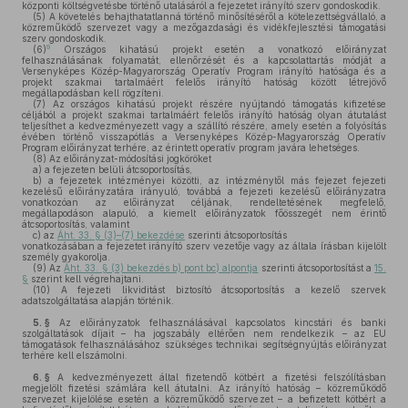
központi költségvetésbe történő utalásáról a fejezetet irányító szerv gondoskodik.
(5)
A követelés behajthatatlanná történő minősítéséről a kötelezettségvállaló, a
közreműködő szervezet vagy a mezőgazdasági és vidékfejlesztési támogatási
szerv gondoskodik.
9
(6)
Országos kihatású projekt esetén a vonatkozó előirányzat
felhasználásának folyamatát, ellenőrzését és a kapcsolattartás módját a
Versenyképes Közép-Magyarország Operatív Program irányító hatósága és a
projekt szakmai tartalmáért felelős irányító hatóság között létrejövő
megállapodásban kell rögzíteni.
(7)
Az országos kihatású projekt részére nyújtandó támogatás kifizetése
céljából a projekt szakmai tartalmáért felelős irányító hatóság olyan átutalást
teljesíthet a kedvezményezett vagy a szállító részére, amely esetén a folyósítás
évében történő visszapótlás a Versenyképes Közép-Magyarország Operatív
Program előirányzat terhére, az érintett operatív program javára lehetséges.
(8)
Az előirányzat-módosítási jogköröket
a)
a fejezeten belüli átcsoportosítás,
b)
a fejezetek intézményei közötti, az intézménytől más fejezet fejezeti
kezelésű előirányzatára irányuló, továbbá a fejezeti kezelésű előirányzatra
vonatkozóan az előirányzat céljának, rendeltetésének megfelelő,
megállapodáson alapuló, a kiemelt előirányzatok főösszegét nem érintő
átcsoportosítás, valamint
c)
az
Áht. 33. § (3)–(7) bekezdése
szerinti átcsoportosítás
vonatkozásában a fejezetet irányító szerv vezetője vagy az általa írásban kijelölt
személy gyakorolja.
(9)
Az
Áht. 33. § (3) bekezdés b) pont bc) alpontja
szerinti átcsoportosítást a
15.
§
szerint kell végrehajtani.
(10)
A fejezeti likviditást biztosító átcsoportosítás a kezelő szervek
adatszolgáltatása alapján történik.
5. §
Az előirányzatok felhasználásával kapcsolatos kincstári és banki
szolgáltatások díjait – ha jogszabály eltérően nem rendelkezik – az EU
támogatások felhasználásához szükséges technikai segítségnyújtás előirányzat
terhére kell elszámolni.
6. §
A kedvezményezett által fizetendő kötbért a fizetési felszólításban
megjelölt fizetési számlára kell átutalni. Az irányító hatóság – közreműködő
szervezet kijelölése esetén a közreműködő szervezet – a befizetett kötbért a