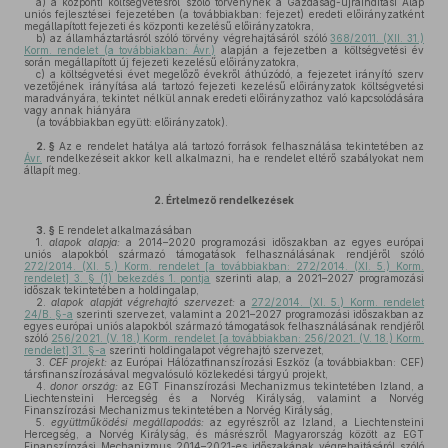
a)
a központi költségvetésről szóló törvénynek a Gazdaság-újraindítási Alap
uniós fejlesztései fejezetében (a továbbiakban: fejezet) eredeti előirányzatként
megállapított fejezeti és központi kezelésű előirányzatokra,
b)
az államháztartásról szóló törvény végrehajtásáról szóló
368/2011. (XII. 31.)
Korm. rendelet (a továbbiakban: Ávr.)
alapján a fejezetben a költségvetési év
során megállapított új fejezeti kezelésű előirányzatokra,
c)
a költségvetési évet megelőző évekről áthúzódó, a fejezetet irányító szerv
vezetőjének irányítása alá tartozó fejezeti kezelésű előirányzatok költségvetési
maradványára, tekintet nélkül annak eredeti előirányzathoz való kapcsolódására
vagy annak hiányára
(a továbbiakban együtt: előirányzatok).
2. §
Az e rendelet hatálya alá tartozó források felhasználása tekintetében az
Ávr.
rendelkezéseit akkor kell alkalmazni, ha e rendelet eltérő szabályokat nem
állapít meg.
2.
Értelmező rendelkezések
3. §
E rendelet alkalmazásában
1.
alapok alapja:
a 2014–2020 programozási időszakban az egyes európai
uniós alapokból származó támogatások felhasználásának rendjéről szóló
272/2014. (XI. 5.) Korm. rendelet [a továbbiakban: 272/2014. (XI. 5.) Korm.
rendelet] 3. § (1) bekezdés 1. pontja
szerinti alap, a 2021–2027 programozási
időszak tekintetében a holdingalap,
2.
alapok alapját végrehajtó szervezet:
a
272/2014. (XI. 5.) Korm. rendelet
24/B. §-a
szerinti szervezet, valamint a 2021–2027 programozási időszakban az
egyes európai uniós alapokból származó támogatások felhasználásának rendjéről
szóló
256/2021. (V. 18.) Korm. rendelet [a továbbiakban: 256/2021. (V. 18.) Korm.
rendelet] 31. §-a
szerinti holdingalapot végrehajtó szervezet,
3.
CEF projekt:
az Európai Hálózatfinanszírozási Eszköz (a továbbiakban: CEF)
társfinanszírozásával megvalósuló közlekedési tárgyú projekt,
4.
donor ország:
az EGT Finanszírozási Mechanizmus tekintetében Izland, a
Liechtensteini Hercegség és a Norvég Királyság, valamint a Norvég
Finanszírozási Mechanizmus tekintetében a Norvég Királyság,
5.
együttműködési megállapodás:
az egyrészről az Izland, a Liechtensteini
Hercegség, a Norvég Királyság, és másrészről Magyarország között az EGT
Finanszírozási Mechanizmus 2014–2021-es időszakának végrehajtásáról szóló