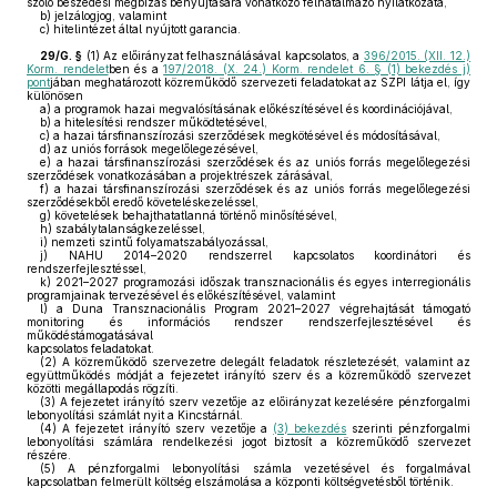
szóló beszedési megbízás benyújtására vonatkozó felhatalmazó nyilatkozata,
b)
jelzálogjog, valamint
c)
hitelintézet által nyújtott garancia.
29/G. §
(1)
Az előirányzat felhasználásával kapcsolatos, a
396/2015. (XII. 12.)
Korm. rendelet
ben és a
197/2018. (X. 24.) Korm. rendelet 6. § (1) bekezdés j)
pont
jában meghatározott közreműködő szervezeti feladatokat az SZPI látja el, így
különösen
a)
a programok hazai megvalósításának előkészítésével és koordinációjával,
b)
a hitelesítési rendszer működtetésével,
c)
a hazai társfinanszírozási szerződések megkötésével és módosításával,
d)
az uniós források megelőlegezésével,
e)
a hazai társfinanszírozási szerződések és az uniós forrás megelőlegezési
szerződések vonatkozásában a projektrészek zárásával,
f)
a hazai társfinanszírozási szerződések és az uniós forrás megelőlegezési
szerződésekből eredő követeléskezeléssel,
g)
követelések behajthatatlanná történő minősítésével,
h)
szabálytalanságkezeléssel,
i)
nemzeti szintű folyamatszabályozással,
j)
NAHU 2014–2020 rendszerrel kapcsolatos koordinátori és
rendszerfejlesztéssel,
k)
2021–2027 programozási időszak transznacionális és egyes interregionális
programjainak tervezésével és előkészítésével, valamint
l)
a Duna Transznacionális Program 2021–2027 végrehajtását támogató
monitoring és információs rendszer rendszerfejlesztésével és
működéstámogatásával
kapcsolatos feladatokat.
(2)
A közreműködő szervezetre delegált feladatok részletezését, valamint az
együttműködés módját a fejezetet irányító szerv és a közreműködő szervezet
közötti megállapodás rögzíti.
(3)
A fejezetet irányító szerv vezetője az előirányzat kezelésére pénzforgalmi
lebonyolítási számlát nyit a Kincstárnál.
(4)
A fejezetet irányító szerv vezetője a
(3) bekezdés
szerinti pénzforgalmi
lebonyolítási számlára rendelkezési jogot biztosít a közreműködő szervezet
részére.
(5)
A pénzforgalmi lebonyolítási számla vezetésével és forgalmával
kapcsolatban felmerült költség elszámolása a központi költségvetésből történik.