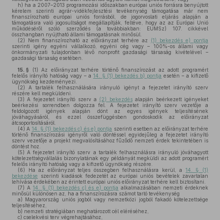
h)
ha a 2007–2013 programozási időszakban európai uniós forrásra benyújtott
kérelem szerinti agrár-vidékfejlesztési tevékenység támogatása már nem
finanszírozható európai uniós forrásból, de jogorvoslati eljárás alapján a
támogatásra való jogosultságot megállapítják, feltéve, hogy az az Európai Unió
működéséről szóló szerződés (a továbbiakban: EUMSz) 107. cikkével
összhangban nyújtható állami támogatásnak minősül.
(2)
Nem finanszírozható az előirányzat terhére az
(1) bekezdés e) pontja
szerinti igény egyéni vállalkozó, egyéni cég vagy – 100%-os állami vagy
önkormányzati tulajdonban lévő nonprofit gazdasági társaság kivételével –
gazdasági társaság esetében.
15. §
(1)
Az előirányzat terhére történő finanszírozást az adott programért
felelős irányító hatóság vagy – a
14. § (1) bekezdés b) pontja
esetén – a kifizető
ügynökség kezdeményezi.
(2)
A tartalék felhasználására irányuló igényt a fejezetet irányító szerv
részére kell megküldeni.
(3)
A fejezetet irányító szerv a
(2) bekezdés
alapján beérkezett igényeket
beérkezési sorrendben dolgozza fel. A fejezetet irányító szerv vezetője a
feldolgozott igények alapján dönt az egyes igények teljesítésének
jóváhagyásáról, és ezzel összefüggésben gondoskodik az előirányzat
átcsoportosításáról.
(4)
A
14. § (1) bekezdés c) és e) pontja
szerinti esetben az előirányzat terhére
történő finanszírozási igényről való döntéssel egyidejűleg a fejezetet irányító
szerv vezetője a projekt megvalósításához fűződő nemzeti érdek tekintetében is
döntést hoz.
(5)
A fejezetet irányító szerv a tartalék felhasználásra irányuló jóváhagyott
kötelezettségvállalás bizonylatának egy példányát megküldi az adott programért
felelős irányító hatóság vagy a kifizető ügynökség részére.
(6)
Ha az előirányzat teljes összegben felhasználásra kerül, a
14. § (1)
bekezdése
szerinti kiadások fedezetét az európai uniós bevételek zavartalan
lehívása érdekében az érintett európai uniós előirányzat terhére kell biztosítani.
(7)
A
14. § (1) bekezdés c) és e) pontja
alkalmazásában nemzeti érdeknek
minősül különösen az, ha a finanszírozásra számot tartó tevékenység
a)
Magyarország uniós jogból vagy nemzetközi jogból fakadó kötelezettsége
teljesítéséhez,
b)
nemzeti stratégiában meghatározott cél eléréséhez,
c)
cselekvési terv végrehajtásához,