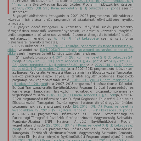
2014–2021-es időszak tekintetében a
121/2021. (III. 10.) Korm. rendelet 5. §
14. pont
ja, a Svájci–Magyar Együttműködési Program II. időszak tekintetében
az
563/2022. (XII. 23.) Korm. rendelet 2. § (1) bekezdés 32. pont
ja szerinti
szervezet,
18.
projekt-előkészítési támogatás:
a 2021–2027 programozási időszakban a
közvetlen irányítású uniós programok pályázatainak előkészítésére nyújtott
támogatás,
19.
projekt önerő-támogatás:
a közvetlen irányítású uniós programokból
támogatásban részesülő kedvezményezettek, valamint a közvetlen irányítású
uniós programokra pályázó szervezetek részére a támogatás feltételeként előírt,
meghatározott mértékű, az
Ávr. 75. § (4a) bekezdése
szerinti saját forrás
biztosítására irányuló támogatás,
20.
SCO módszer:
az
1303/2013/EU európai parlamenti és tanácsi rendelet 67.
cikke
, valamint az
1304/2013/EU európai parlamenti és tanácsi rendelet 14.
cikke
szerinti egyszerűsített költségelszámolási rendszer,
7
21.
szabálytalanság:
a
4/2011. (I. 28.) Korm. rendelet 2. § (1) bekezdés 24.
pont
ja, a
121/2021. (III. 10.) Korm. rendelet 3. § 42. pont
ja, az
563/2022. (XII.
23.) Korm. rendelet 2. § (1) bekezdés 39. pont
ja, a
272/2014. (XI. 5.) Korm.
rendelet 3. § (1) bekezdés 47. pont
ja, a 2007–2013 programozási időszakban
az Európai Regionális Fejlesztési Alap, valamint az Előcsatlakozási Támogatási
Eszköz pénzügyi alapok egyes, a területi együttműködéshez kapcsolódó
programjainak végrehajtásáról szóló
160/2009. (VIII. 3.) Korm. rendelet 3. §
(1) bekezdés 20. pont
ja, a 2007–2013 programozási időszakban a Délkelet-
Európai Transznacionális Együttműködési Program Európai Szomszédsági és
Partnerségi Támogatási Eszközből megvalósuló programkomponensének
végrehajtásáról szóló
359/2013. (X. 11.) Korm. rendelet 3. § 9. pont
ja, a 2014–
2020 programozási időszakban az Európai Regionális Fejlesztési Alap és az
Előcsatlakozási Támogatási Eszköz egyes, határon átnyúló együttműködési
programjainak végrehajtásáról szóló
126/2016. (VI. 7.) Korm. rendelet [a
továbbiakban: 126/2016. (VI. 7.) Korm. rendelet] 3. § (1) bekezdés 30. pont
ja,
a 2007–2013 programozási időszakban az Európai Szomszédsági és
Partnerségi Támogatási Eszközből társfinanszírozott Magyarország–Szlovákia–
Románia–Ukrajna ENPI Határon Átnyúló Együttműködési Program
végrehajtásáról szóló
228/2008. (IX. 12.) Korm. rendelet 3. § (1) bekezdés g)
pont
ja, a 2014–2020 programozási időszakban az Európai Szomszédsági
Támogatási Eszközből társfinanszírozott Magyarország–Szlovákia–Románia–
Ukrajna ENI Határon Átnyúló Együttműködési Program végrehajtásáról szóló
83/2018. (IV. 20.) Korm. rendelet [a továbbiakban: 83/2018. (IV. 20.) Korm.