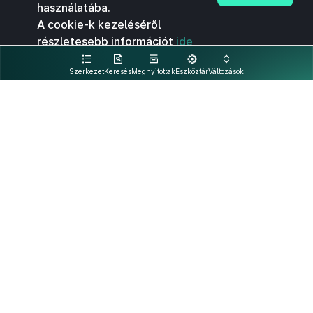
használatába.
A cookie-k kezeléséről
részletesebb információt
ide
kattintva olvashat.
Szerkezet
Keresés
Megnyitottak
Eszköztár
Változások
Kapcsolat
Felhasználási feltételek