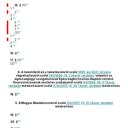
29
15. §
(1)
30
1.
31
2.
32
3.
33
4.
34
5.
35
6.
36
7.
37
(2)
38
1.
39
2.
40
3.
41
4.
42
16. §
43
17. §
(1)
44
(2)
4.
A temetőkről és a temetkezésről szóló
1999. évi XLIII. törvény
végrehajtásáról szóló
145/1999. (X. 1.) Korm. rendelet
, valamint az
egészségügyi szolgáltatások Egészségbiztosítási Alapból történő
finanszírozásának részletes szabályairól szóló
43/1999. (III. 3.) Korm.
rendelet
módosításáról szóló
379/2013. (X. 25.) Korm. rendelet
módosítása
45
18. §
5.
A Magyar Államkincstárról szóló
310/2017. (X. 31.) Korm. rendelet
módosítása
46
19. §
47
20. §
48