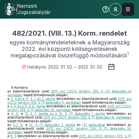
Nemzeti
Jogszabálytár
482/2021. (VIII. 13.) Korm. rendelet
egyes kormányrendeleteknek a Magyarország
2022. évi központi költségvetésének
1
megalapozásával összefüggő módosításáról
Hatályos: 2022. 01. 02. – 2022. 01. 02.
A Kormány
az államháztartásról szóló
2011. évi CXCV. törvény 109. § (2) bekezdés
b)
pontjában
kapott felhatalmazás alapján,
a
2. § és a 11. § 1. és 2. pontja
tekintetében az államháztartásról szóló
2011. évi
CXCV. törvény 109. § (1) bekezdés 11. pontjában
kapott felhatalmazás alapján,
a
3. § és a 11. § 6. pontja
tekintetében az államháztartásról szóló
2011. évi CXCV.
törvény 109. § (1) bekezdés 35. pontjában
kapott felhatalmazás alapján,
a
4. §
, a
11. § 7. pontja és a 12. § (1) bekezdés 1. pontja
tekintetében az
államháztartásról szóló
2011. évi CXCV. törvény 109. § (1) bekezdés 15. pontjában
kapott felhatalmazás alapján,
az
5–7. §
, a
12. § (1) bekezdés 2. pontja
és
(2) bekezdése
tekintetében az
államháztartásról szóló
2011. évi CXCV. törvény 109. § (1) bekezdés 16.
pontjában
kapott felhatalmazás alapján,
a
8. §
tekintetében az államháztartásról szóló
2011. évi CXCV. törvény 109. § (1)