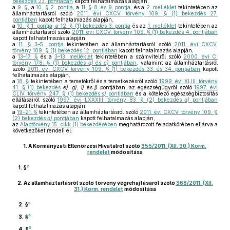
bekezdés 23. pontjában
kapott felhatalmazás alapján,
a
9. §
, a
10. § 2. pontja
, a
11. § 8. és 9. pontja
, és a
2. melléklet
tekintetében az
államháztartásról szóló
2011. évi CXCV. törvény 109. § (1) bekezdés 27.
pontjában
kapott felhatalmazás alapján,
a
10. § 1. pontja, a 12. § (1) bekezdés 3. pontja
és az
1. melléklet
tekintetében az
államháztartásról szóló
2011. évi CXCV. törvény 109. § (1) bekezdés 4. pontjában
kapott felhatalmazás alapján,
a
11. § 3–5. pontja
tekintetében az államháztartásról szóló
2011. évi CXCV.
törvény 109. § (1) bekezdés 12. pontjában
kapott felhatalmazás alapján,
a
13–17. §
és a
3–13. melléklet
tekintetében a számvitelről szóló
2000. évi C.
törvény 178. § (1) bekezdés
a)
és
c)
pontjában
, valamint az államháztartásról
szóló
2011. évi CXCV. törvény 109. § (1) bekezdés 33. és 34. pontjában
kapott
felhatalmazás alapján,
a
18. §
tekintetében a temetőkről és a temetkezésről szóló
1999. évi XLIII. törvény
41. § (1) bekezdés
e)
,
g)
,
i)
és
j)
pontjában, az egészségügyről szóló
1997. évi
CLIV. törvény 247. § (1) bekezdés
s)
pontjában
és a kötelező egészségbiztosítás
ellátásairól szóló
1997. évi LXXXIII. törvény 83. § (2) bekezdés
a)
pontjában
kapott felhatalmazás alapján,
a
19–21. §
tekintetében az államháztartásról szóló
2011. évi CXCV. törvény 109. §
(2) bekezdés
a)
pontjában
kapott felhatalmazás alapján,
az
Alaptörvény 15. cikk (1) bekezdésében
meghatározott feladatkörében eljárva a
következőket rendeli el:
1.
A Kormányzati Ellenőrzési Hivatalról szóló
355/2011. (XII. 30.) Korm.
rendelet
módosítása
2
1. §
2.
Az államháztartásról szóló törvény végrehajtásáról szóló
368/2011. (XII.
31.) Korm. rendelet
módosítása
3
2. §
4
3. §
5
4. §