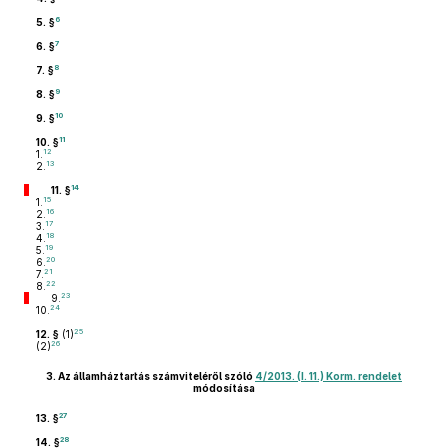
6
5. §
7
6. §
8
7. §
9
8. §
10
9. §
11
10. §
12
1.
13
2.
14
11. §
15
1.
16
2.
17
3.
18
4.
19
5.
20
6.
21
7.
22
8.
23
9.
24
10.
25
12. §
(1)
26
(2)
3.
Az államháztartás számviteléről szóló
4/2013. (I. 11.) Korm. rendelet
módosítása
27
13. §
28
14. §