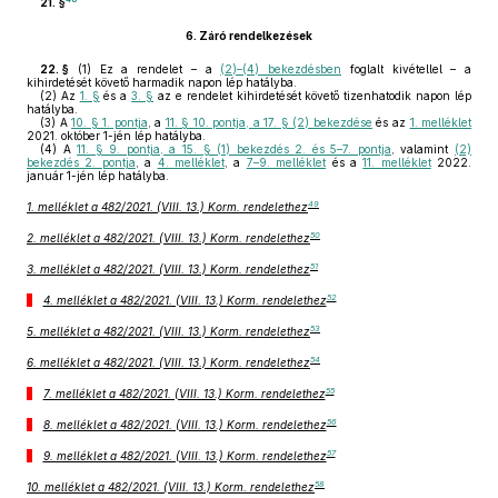
21. §
6.
Záró rendelkezések
22. §
(1)
Ez a rendelet – a
(2)–(4) bekezdésben
foglalt kivétellel – a
kihirdetését követő harmadik napon lép hatályba.
(2)
Az
1. §
és a
3. §
az e rendelet kihirdetését követő tizenhatodik napon lép
hatályba.
(3)
A
10. § 1. pontja
, a
11. § 10. pontja, a 17. § (2) bekezdése
és az
1. melléklet
2021. október 1-jén lép hatályba.
(4)
A
11. § 9. pontja, a 15. § (1) bekezdés 2. és 5–7. pontja
, valamint
(2)
bekezdés 2. pontja
, a
4. melléklet
, a
7–9. melléklet
és a
11. melléklet
2022.
január 1-jén lép hatályba.
49
1. melléklet a 482/2021. (VIII. 13.) Korm. rendelethez
50
2. melléklet a 482/2021. (VIII. 13.) Korm. rendelethez
51
3. melléklet a 482/2021. (VIII. 13.) Korm. rendelethez
52
4. melléklet a 482/2021. (VIII. 13.) Korm. rendelethez
53
5. melléklet a 482/2021. (VIII. 13.) Korm. rendelethez
54
6. melléklet a 482/2021. (VIII. 13.) Korm. rendelethez
55
7. melléklet a 482/2021. (VIII. 13.) Korm. rendelethez
56
8. melléklet a 482/2021. (VIII. 13.) Korm. rendelethez
57
9. melléklet a 482/2021. (VIII. 13.) Korm. rendelethez
58
10. melléklet a 482/2021. (VIII. 13.) Korm. rendelethez