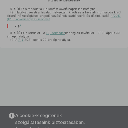
6.
Záró rendelkezések
6. §
(1)
Ez a rendelet a kihirdetést követő napon lép hatályba.
(2)
Hatályát veszti a hivatali helységen kívüli és a hivatali munkaidőn kívül
történő házasságkötés engedélyezésének szabályairól és díjairól szóló
4/2017.
(II.10.) önkormányzati rendelet
.
1
7. §
8. §
(1)
Ez a rendelet – a
(2) bekezdés
ben foglalt kivétellel – 2021. április 30-
án lép hatályba.
(2)
A
7. §
2021. április 29-én lép hatályba.
A cookie-k segítenek
szolgáltatásaink biztosításában.