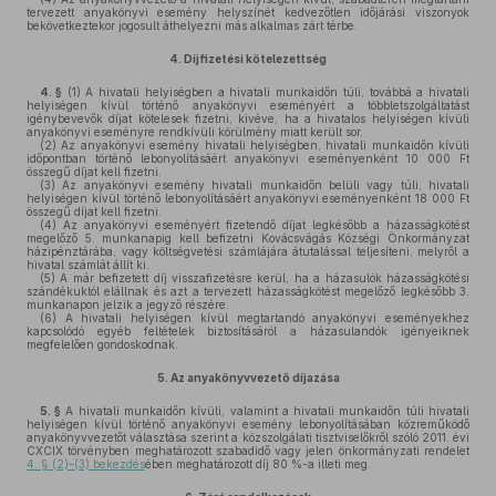
tervezett anyakönyvi esemény helyszínét kedvezőtlen időjárási viszonyok
bekövetkeztekor jogosult áthelyezni más alkalmas zárt térbe.
4.
Díjfizetési kötelezettség
4. §
(1)
A hivatali helyiségben a hivatali munkaidőn túli, továbbá a hivatali
helyiségen kívül történő anyakönyvi eseményért a többletszolgáltatást
igénybevevők díjat kötelesek fizetni, kivéve, ha a hivatalos helyiségen kívüli
anyakönyvi eseményre rendkívüli körülmény miatt került sor.
(2)
Az anyakönyvi esemény hivatali helyiségben, hivatali munkaidőn kívüli
időpontban történő lebonyolításáért anyakönyvi eseményenként 10 000 Ft
összegű díjat kell fizetni.
(3)
Az anyakönyvi esemény hivatali munkaidőn belüli vagy túli, hivatali
helyiségen kívül történő lebonyolításáért anyakönyvi eseményenként 18 000 Ft
összegű díjat kell fizetni.
(4)
Az anyakönyvi eseményért fizetendő díjat legkésőbb a házasságkötést
megelőző 5. munkanapig kell befizetni Kovácsvágás Községi Önkormányzat
házipénztárába, vagy költségvetési számlájára átutalással teljesíteni, melyről a
hivatal számlát állít ki.
(5)
A már befizetett díj visszafizetésre kerül, ha a házasulók házasságkötési
szándékuktól elállnak és azt a tervezett házasságkötést megelőző legkésőbb 3.
munkanapon jelzik a jegyző részére.
(6)
A hivatali helyiségen kívül megtartandó anyakönyvi eseményekhez
kapcsolódó egyéb feltételek biztosításáról a házasulandók igényeiknek
megfelelően gondoskodnak.
5.
Az anyakönyvvezető díjazása
5. §
A hivatali munkaidőn kívüli, valamint a hivatali munkaidőn túli hivatali
helyiségen kívül történő anyakönyvi esemény lebonyolításában közreműködő
anyakönyvvezetőt választása szerint a közszolgálati tisztviselőkről szóló 2011. évi
CXCIX törvényben meghatározott szabadidő vagy jelen önkormányzati rendelet
4. § (2)–(3) bekezdés
ében meghatározott díj 80 %-a illeti meg.