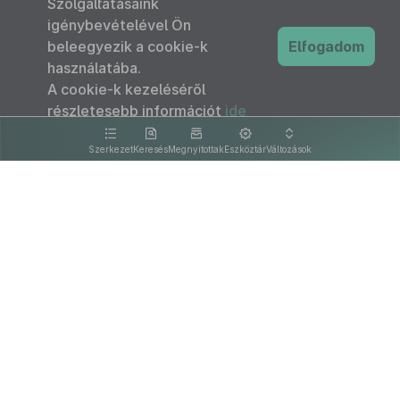
Szolgáltatásaink
igénybevételével Ön
beleegyezik a cookie-k
Elfogadom
használatába.
A cookie-k kezeléséről
részletesebb információt
ide
kattintva olvashat.
Szerkezet
Keresés
Megnyitottak
Eszköztár
Változások