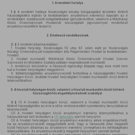
1.
A rendelet hatálya
1. §
A rendelet hatálya Kovácsvágás község közigazgatási területén történő
házasságkötési eljárás (a továbbiakban: anyakönyvi esemény) kapcsán az e
rendeletben szabályozott szolgáltatásokat igénybevevőkre, valamint a Mikóházai
Közös Önkormányzati Hivatalnál közszolgálati jogviszonnyal rendelkező
anyakönyvvezetőkre terjed ki.
2.
Értelmező rendelkezések
2. §
E rendelet alkalmazásában:
1.
hivatali helyiség: Kovácsvágás Fő utca 63. szám alatt az Kovácsvágás
Községi Önkormányzat tulajdonában álló Polgármesteri Hivatal (a továbbiakban:
hivatal).
2.
hivatali munkaidő: Mikóházai Közös Önkormányzati Hivatal Szervei
Szervezeti és Működési Szabályzatában meghatározott munkaidő.
3.
rendkívüli körülmény: a házasuló egészségi állapota vagy kora miatt nem
tud a hivatali helyiségben megjelenni.
4.
többletszolgáltatás: anyakönyvvezető biztosítása a házasságkötés hivatali
helyiségen kívüli, továbbá hivatali helyiségben hivatali munkaidőn kívül történő
lebonyolításához.
3.
A hivatali helyiségen kívüli, valamint a hivatali munkaidőn kívül történő
házasságkötés engedélyezésének szabályai
3. §
(1)
A hivatali helyiségen kívüli, valamint a hivatali munkaidőn kívül
történő házasságkötés az erre a célra rendszeresített nyomtatvány benyújtásával
kérelmezhető.
(2)
A hivatali helységen kívüli anyakönyvi esemény lebonyolításához a
házasulóknak kell biztosítani a
(3) bekezdés
szerinti helyszínt.
(3)
A hivatali helyiségen kívüli anyakönyvi esemény akkor engedélyezhető,
ha az anyakönyvvezető meggyőződött arról, hogy a házasulók által megjelölt
külső helyszín alkalmas az anyakönyvi esemény ünnepélyes és méltóságteljes
lebonyolítására. Az anyakönyvvezető a megjelölt helyszínen szemlét tarthat.
(4)
Az anyakönyvvezető a hivatali helyiségen kívül, szabadtéren megtartani