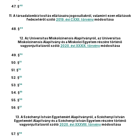
48
47. §
11.
A társadalombiztosítás ellátásaira jogosultakról, valamint ezen ellátások
fedezetéről szóló
2019. évi CXXII. törvény
módosítása
49
48. §
12.
Az Universitas Miskolcinensis Alapítványról, az Universitas
Miskolcinensis Alapítvány és a Miskolci Egyetem részére történő
vagyonjuttatásról szóló
2020. évi XXXIX. törvény
módosítása
50
49. §
51
50. §
52
51. §
53
52. §
54
53. §
55
54. §
56
55. §
57
56. §
13.
A Széchenyi István Egyetemért Alapítványról, a Széchenyi István
Egyetemért Alapítvány és a Széchenyi István Egyetem részére történő
vagyonjuttatásról szóló
2020. évi XXXVIII. törvény
módosítása
58
57. §