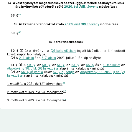
14.
A veszélyhelyzet megszűnésével összefüggő átmeneti szabályokról és a
járványügyi készültségről szóló
2020. évi LVIII. törvény
módosítása
59
58. §
15.
Az Erzsébet-táborokról szóló
2020. évi LXIV. törvény
módosítása
60
59. §
16.
Záró rendelkezések
60. §
(1)
Ez a törvény – a
(2) bekezdésben
foglalt kivétellel – a kihirdetését
követő napon lép hatályba.
(2)
A
2–4. alcím
és a
6–7. alcím
2021. július 1-jén lép hatályba.
61. §
(1)
A
49. §
, az
50. §
, az
51. §
, az
53. §
, az
55. §
és a
3. melléklet
az
Alaptörvény 38. cikk (6) bekezdése
alapján sarkalatosnak minősül.
(2)
Az
56. §
a)
pontja
és az
57. §
a)
pontja
az
Alaptörvény 38. cikk (1) és (2)
bekezdése
alapján sarkalatosnak minősül.
61
1. melléklet a 2021. évi LIII. törvényhez
62
2. melléklet a 2021. évi LIII. törvényhez
63
3. melléklet a 2021. évi LIII. törvényhez