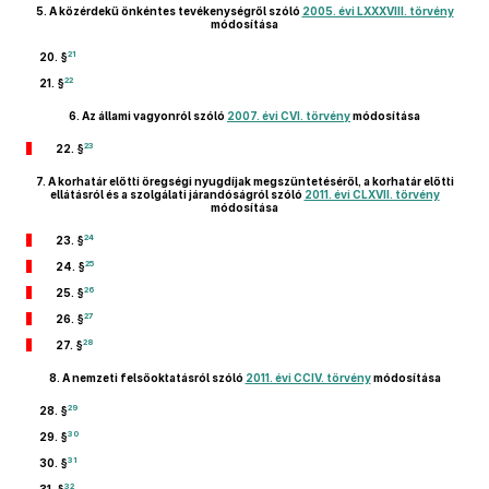
5.
A közérdekű önkéntes tevékenységről szóló
2005. évi LXXXVIII. törvény
módosítása
21
20. §
22
21. §
6.
Az állami vagyonról szóló
2007. évi CVI. törvény
módosítása
23
22. §
7.
A korhatár előtti öregségi nyugdíjak megszüntetéséről, a korhatár előtti
ellátásról és a szolgálati járandóságról szóló
2011. évi CLXVII. törvény
módosítása
24
23. §
25
24. §
26
25. §
27
26. §
28
27. §
8.
A nemzeti felsőoktatásról szóló
2011. évi CCIV. törvény
módosítása
29
28. §
30
29. §
31
30. §
32