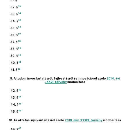
31. §
33
32. §
34
33. §
35
34. §
36
35. §
37
36. §
38
37. §
39
38. §
40
39. §
41
40. §
42
41. §
9.
A tudományos kutatásról, fejlesztésről és innovációról szóló
2014. évi
LXXVI. törvény
módosítása
43
42. §
44
43. §
45
44. §
46
45. §
10.
Az oktatási nyilvántartásról szóló
2018. évi LXXXIX. törvény
módosítása
47
46. §