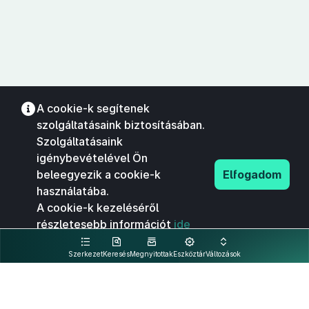
A cookie-k segítenek
szolgáltatásaink biztosításában.
Szolgáltatásaink
igénybevételével Ön
beleegyezik a cookie-k
Elfogadom
használatába.
A cookie-k kezeléséről
részletesebb információt
ide
kattintva olvashat.
Szerkezet
Keresés
Megnyitottak
Eszköztár
Változások