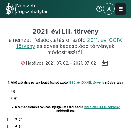
Nemzeti
Jogszabálytár
2021. évi LIII. törvény
a nemzeti felsőoktatásról szóló
2011. évi CCIV.
törvény
és egyes kapcsolódó törvények
1
módosításáról
Hatályos: 2021. 07. 02. – 2021. 07. 02.
1.
A közalkalmazottak jogállásáról szóló
1992. évi XXXIII. törvény
módosítása
2
1. §
3
2. §
2.
A társadalombiztosítási nyugellátásról szóló
1997. évi LXXXI. törvény
módosítása
4
3. §
5
4. §