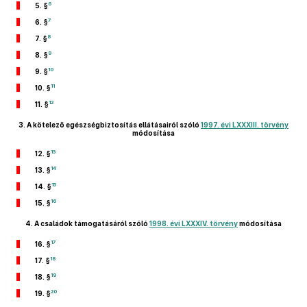
6
5. §
7
6. §
8
7. §
9
8. §
10
9. §
11
10. §
12
11. §
3.
A kötelező egészségbiztosítás ellátásairól szóló
1997. évi LXXXIII. törvény
módosítása
13
12. §
14
13. §
15
14. §
16
15. §
4.
A családok támogatásáról szóló
1998. évi LXXXIV. törvény
módosítása
17
16. §
18
17. §
19
18. §
20
19. §