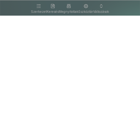
kattintva olvashat.
Szerkezet
Keresés
Megnyitottak
Eszköztár
Változások
Kapcsolat
Felhasználási feltételek
PDF
Akadálymentesítési nyilatkozat
Adatkezelési tájékoztató