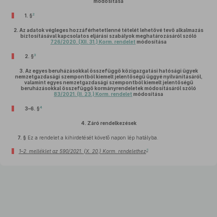
módosítása
2
1. §
2.
Az adatok végleges hozzáférhetetlenné tételét lehetővé tevő alkalmazás
biztosításával kapcsolatos eljárási szabályok meghatározásáról szóló
726/2020. (XII. 31.) Korm. rendelet
módosítása
3
2. §
3.
Az egyes beruházásokkal összefüggő közigazgatási hatósági ügyek
nemzetgazdasági szempontból kiemelt jelentőségű üggyé nyilvánításáról,
valamint egyes nemzetgazdasági szempontból kiemelt jelentőségű
beruházásokkal összefüggő kormányrendeletek módosításáról szóló
83/2021. (II. 23.) Korm. rendelet
módosítása
4
3–6. §
4.
Záró rendelkezések
7. §
Ez a rendelet a kihirdetését követő napon lép hatályba.
5
1–2. melléklet az 590/2021. (X. 20.) Korm. rendelethez