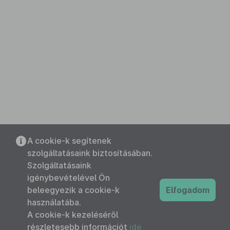
A cookie-k segítenek
szolgáltatásaink biztosításában.
Szolgáltatásaink
igénybevételével Ön
beleegyezik a cookie-k
Elfogadom
használatába.
A cookie-k kezeléséről
részletesebb információt
ide