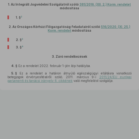
1.
Az Integrált Jogvédelmi Szolgálatról szóló
381/2016. (XII. 2.) Korm. rendelet
módosítása
2
1. §
2.
Az Országos Kórházi Főigazgatóság feladatairól szóló
516/2020. (XI. 25.)
Korm. rendelet
módosítása
3
2. §
4
3. §
3.
Záró rendelkezések
4. §
Ez a rendelet 2022. február 1-jén lép hatályba.
5. §
Ez a rendelet a határon átnyúló egészségügyi ellátásra vonatkozó
betegjogok érvényesítéséről szóló, 2011. március 9-i
2011/24/EU európai
parlamenti és tanácsi irányelv 6. cikkének
való megfelelést szolgálja.