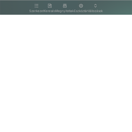
kattintva olvashat.
Szerkezet
Keresés
Megnyitottak
Eszköztár
Változások
Kapcsolat
Felhasználási feltételek
PDF
Akadálymentesítési nyilatkozat
Adatkezelési tájékoztató