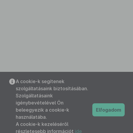
A cookie-k segítenek
szolgáltatásaink biztosításában.
Szolgáltatásaink
igénybevételével Ön
beleegyezik a cookie-k
Elfogadom
használatába.
A cookie-k kezeléséről
részletesebb információt
ide