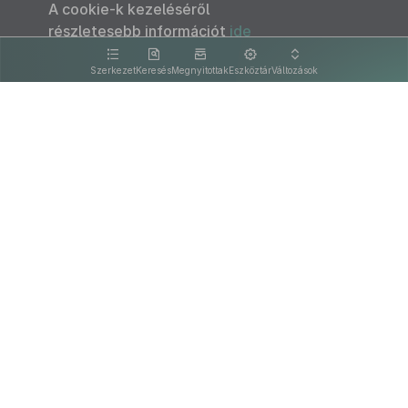
A cookie-k kezeléséről
részletesebb információt
ide
kattintva olvashat.
Szerkezet
Keresés
Megnyitottak
Eszköztár
Változások
Kapcsolat
Felhasználási feltételek
PDF
Akadálymentesítési nyilatkozat