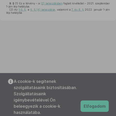
9. §
(1)
Ez a törvény – a
(2) bekezdésben
foglalt kivétellel – 2021. szeptember
1-jén lép hatályba.
(2)
Az
1–5. §
, a
6. § (4) bekezdése
, valamint a
7. és 8. §
2022. január 1-jén
lép hatályba.
A cookie-k segítenek
szolgáltatásaink biztosításában.
Szolgáltatásaink
igénybevételével Ön
beleegyezik a cookie-k
Elfogadom
használatába.