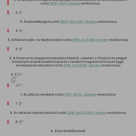
szóló
2007. évi II. törvény
módosítása
4
3. §
4.
A menedékjogról szóló
2007. évi LXXX. törvény
módosítása
5
4. §
5.
A Nemzeti Adó- és Vámhivatalról szóló
2010. évi CXXII. törvény
módosítása
6
5. §
6.
A fővárosi és megyei kormányhivatalokról, valamint a fővárosi és megyei
kormányhivatalok kialakításával és a területi integrációval összefüggő
törvénymódosításokról szóló
2010. évi CXXVI. törvény
módosítása
7
6. §
(1)
8
(2)
9
(3)
10
(4)
7.
Az adózás rendjéről szóló
2017. évi CL. törvény
módosítása
11
7. §
8.
Az oktatási nyilvántartásról szóló
2018. évi LXXXIX. törvény
módosítása
12
8. §
9.
Záró rendelkezések