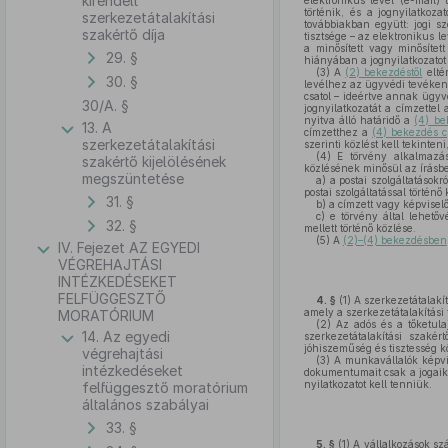
kirendelt
elektronikus levél (e-mail) 
történik, és a jognyilatkoz
szerkezetátalakítási
továbbiakban együtt: jogi s
szakértő díja
tisztsége – az elektronikus l
a minősített vagy minősítet
29. §
hiányában a jognyilatkozatot
(3)
A
(2) bekezdéstől
eltér
30. §
levélhez az ügyvédi tevéken
csatol – ideértve annak ügyv
30/A. §
jognyilatkozatát a címzettel
nyitva álló határidő a
(4) be
13. A
címzetthez a
(4) bekezdés c
szerkezetátalakítási
szerinti közlést kell tekinten
(4)
E törvény alkalmazásáb
szakértő kijelölésének
közlésének minősül az írásbel
megszüntetése
a)
a postai szolgáltatásokr
postai szolgáltatással történő
31. §
b)
a címzett vagy képviselőj
c)
e törvény által lehetőv
32. §
mellett történő közlése.
(5)
A
(2)–(4) bekezdésben
IV. Fejezet AZ EGYEDI
VÉGREHAJTÁSI
INTÉZKEDÉSEKET
FELFÜGGESZTŐ
4. §
(1)
A szerkezetátalakít
amely a szerkezetátalakítási
MORATÓRIUM
(2)
Az adós és a tőketulaj
14. Az egyedi
szerkezetátalakítási szakért
jóhiszeműség és tisztesség 
végrehajtási
(3)
A munkavállalók képvise
intézkedéseket
dokumentumait csak a jogaik 
nyilatkozatot kell tenniük.
felfüggesztő moratórium
általános szabályai
33. §
5. §
(1)
A vállalkozások szá