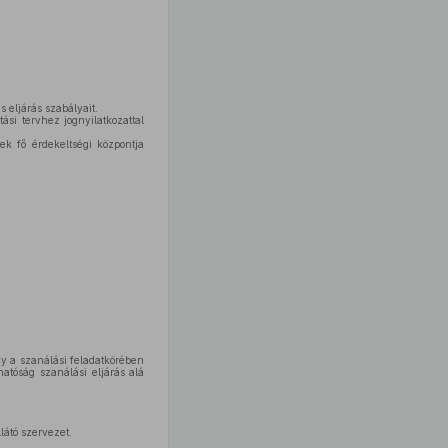
 eljárás szabályait.
tási tervhez jognyilatkozattal
k fő érdekeltségi központja
y a szanálási feladatkörében
atóság szanálási eljárás alá
látó szervezet.