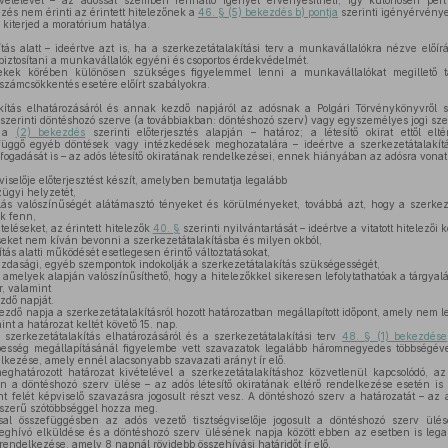
ivételével – az adóssal szemben fennálló igényét érvényesítheti, így különösen pert 
és nem érinti az érintett hitelezőnek a
46. § (5) bekezdés b) pontja
szerinti igényérvénye
e kiterjed a moratórium hatálya.
tás alatt – ideértve azt is, ha a szerkezetátalakítási terv a munkavállalókra nézve előír
 biztosítani a munkavállalók egyéni és csoportos érdekvédelmét.
ek körében különösen szükséges figyelemmel lenni a munkavállalókat megillető táj
tszámcsökkentés esetére előírt szabályokra.
kítás elhatározásáról és annak kezdő napjáról az adósnak a Polgári Törvénykönyvről 
szerinti döntéshozó szerve (a továbbiakban: döntéshozó szerv) vagy egyszemélyes jogi sze
– a
(2) bekezdés
szerinti előterjesztés alapján – határoz; a létesítő okirat ettől e
efüggő egyéb döntések vagy intézkedések meghozatalára – ideértve a szerkezetátalakít
 elfogadását is – az adós létesítő okiratának rendelkezései, ennek hiányában az adósra vona
viselője előterjesztést készít, amelyben bemutatja legalább
ügyi helyzetét,
ás valószínűségét alátámasztó tényeket és körülményeket, továbbá azt, hogy a szerkez
k fenn,
eteléseket, az érintett hitelezők
40. §
szerinti nyilvántartását – ideértve a vitatott hitelezői 
seket nem kíván bevonni a szerkezetátalakításba és milyen okból,
tás alatti működését esetlegesen érintő változtatásokat,
azdasági, egyéb szempontok indokolják a szerkezetátalakítás szükségességét,
amelyek alapján valószínűsíthető, hogy a hitelezőkkel sikeresen lefolytathatóak a tárgyalás
r, valamint
zdő napját.
ezdő napja a szerkezetátalakításról hozott határozatban megállapított időpont, amely nem l
nt a határozat keltét követő 15. nap.
zerkezetátalakítás elhatározásáról és a szerkezetátalakítási terv
48. § (1) bekezdése
pesség megállapításánál figyelembe vett szavazatok legalább háromnegyedes többségév
elkezése, amely ennél alacsonyabb szavazati arányt ír elő.
ghatározott határozat kivételével a szerkezetátalakításhoz közvetlenül kapcsolódó, a
en a döntéshozó szerv ülése – az adós létesítő okiratának eltérő rendelkezése esetén is
t felét képviselő szavazásra jogosult részt vesz. A döntéshozó szerv a határozatát – az ad
yszerű szótöbbséggel hozza meg.
sal összefüggésben az adós vezető tisztségviselője jogosult a döntéshozó szerv ülésé
ghívó elküldése és a döntéshozó szerv ülésének napja között ebben az esetben is legal
 rendelkezése, amely 8 napnál rövidebb összehívási határidőt ír elő.