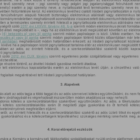
tartalma, ha e felek között e törvény rendelkezése alapján az elektronikus kapcsolattar
atot tevő személy neve – jogi személy vagy polgári jogi jogalanyisággal felruházott n
zemély) esetén a jogi személy neve, a nyilatkozatot tevő természetes személy neve és 
evélben feltüntetésre kerül. Az elektronikus levélhez csatolt írásbeli jognyilatkozaton a nyil
t tanúsítványon alapuló fokozott biztonságú elektronikus aláírását vagy elektronikus b
 kormányrendeletben meghatározott azonosításra visszavezetett dokumentumhitelesítés-szolg
ően a természetes személy érintett hitelező a jognyilatkozata elektronikus aláírására ne
ységről szóló
2017. évi LXXVIII. törvény 46. §-a
szerinti módon elektronikus okirati formába a
éd általi megküldését is –, vagy ha az elektronikus levél megküldését követően az elektroni
 a
(4) bekezdés a) vagy b) pontja
szerinti módon papíralapon is közli. Utóbbi esetben, ha
kezdés a) vagy b) pontja
szerinti módon papíralapon történő közlés időpontjában már letel
) pontjában
meghatározott módon határidőben érkezett, az írásbeli jognyilatkozat közlés
i, kivéve ha a papíralapon közölt jognyilatkozat tartalma eltér az elektronikusan megküldött t
an az adós, az érintett hitelezők, és a szerkezetátalakítási szakértő közötti kapcso
i jognyilatkozat
ól szóló
2012. évi CLIX. törvény
szerinti egyetemes postai szolgáltatással vagy egyetemes po
 kézbesítése,
e részére történő, az átvétel írásbeli igazolása melletti átadása,
é tett elektronikus kapcsolattartás esetén az elektronikus levél útján, a címzetthez va
foglaltak megsértésével tett írásbeli jognyilatkozat hatálytalan.
3.
Alapelvek
ás alatt az adós tagja a többi taggal és az adós szerveivel köteles együttműködni, és nem f
 terv jóváhagyását és végrehajtását észszerűtlen módon akadályozza vagy nehezíti.
donos köteles a szerkezetátalakítási szakértővel együttműködni. Az adós, a tőketulajdon
ő köteles szerkezetátalakítás során őt megillető jogai gyakorlása és őt terhelő kötelez
követelményének megfelelően eljárni.
lői, az érintett hitelezők és a szerkezetátalakítási szakértő az adós üzleti titkot és egy
gyakorlásához és a kötelezettségeik teljesítéséhez szükséges mértékig ismerhetik meg, a
4.
Korai előrejelző eszközök
mára a Kormány a kormányzati tájékoztatási szolgáltatásokat nyújtó online platformon ol