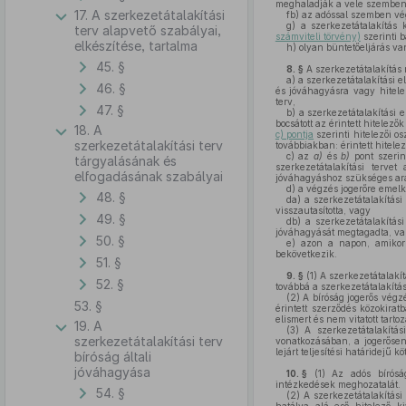
meghaladják a vele szemben 
17. A szerkezetátalakítási
fb)
az adóssal szemben vég
g)
a szerkezetátalakítás 
terv alapvető szabályai,
számviteli törvény)
szerinti 
elkészítése, tartalma
h)
olyan büntetőeljárás va
45. §
8. §
A szerkezetátalakítás
a)
a szerkezetátalakítási el
46. §
és jóváhagyásra vagy hitelez
terv,
47. §
b)
a szerkezetátalakítási e
bocsátott az érintett hitelez
18. A
c) pontja
szerinti hitelezői o
szerkezetátalakítási terv
továbbiakban: érintett hitele
c)
az
a)
és
b)
pont szerin
tárgyalásának és
szerkezetátalakítási tervet
elfogadásának szabályai
jóváhagyáshoz szükséges ar
d)
a végzés jogerőre emelk
48. §
da)
a szerkezetátalakítási
visszautasította, vagy
49. §
db)
a szerkezetátalakítási
jóváhagyását megtagadta, va
50. §
e)
azon a napon, amiko
bekövetkezik.
51. §
9. §
(1)
A szerkezetátalakítá
52. §
továbbá a szerkezetátalakítás
(2)
A bíróság jogerős végzés
53. §
érintett szerződés közokirat
elismert és nem vitatott tart
19. A
(3)
A szerkezetátalakítási 
szerkezetátalakítási terv
vonatkozásában, a jogerősen 
lejárt teljesítési határidejű 
bíróság általi
jóváhagyása
10. §
(1)
Az adós bírósági
intézkedések meghozatalát.
54. §
(2)
A szerkezetátalakítási 