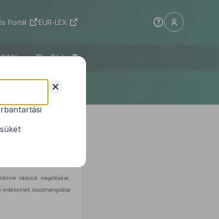
s Portál
EUR-LEX
ELI
+
rbantartási
ciós célú
ésüket
telenné válásuk megelőzése,
tó érdekeinek összehangolása