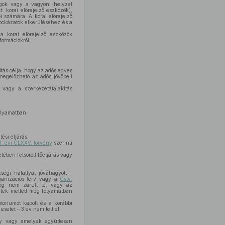
ságok vagy a vagyoni helyzet
 korai előrejelző eszközök),
i számára. A korai előrejelző
kockázatok elkerüléséhez és a
a korai előrejelző eszközök
formációkról.
tás célja, hogy az adós egyes
 megelőzhető az adós jövőbeli
 vagy a szerkezetátalakítás
olyamatban,
ési eljárás,
1. évi CLXXV. törvény
szerinti
ében felsorolt főeljárás vagy
ségi hatállyal jóváhagyott –
rganizációs terv vagy a
Cstv.
 még nem zárult le, vagy az
telek mellett még folyamatban
tóriumot kapott és a korábbi
esetet – 3 év nem telt el,
ely vagy amelyek együttesen