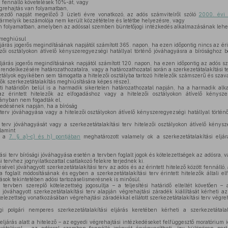
fennálló követelések 10%-át, vagy
rehajtás van folyamatban,
kezdő napját megelőző 3 üzleti évre vonatkozó, az adós számvitelről szóló
2000. évi 
bármelyik beszámolója nem került közzétételre és letétbe helyezésre, vagy
n folyamatban, amelyben az adóssal szemben büntetőjogi intézkedés alkalmazásának lehe
 meghiúsul
járás jogerős megindításának napjától számított 365. napon, ha ezen időpontig nincs az érint
ői osztályokon átívelő kényszeregyezségi hatállyal történő jóváhagyásra a bírósághoz be
ljárás jogerős megindításának napjától számított 120. napon, ha ezen időpontig az adós sz
ők rendelkezésére határozathozatalra, vagy a határozathozatal során a szerkezetátalakítási t
sztályok egyikében sem támogatta a hitelezői osztályba tartozó hitelezők számszerű és szav
zők szerkezetátalakítás meghiúsítására képes része),
ti határidőn belül is a harmadik sikertelen határozathozatal napján, ha a harmadik alka
 az érintett hitelezők az elfogadáshoz vagy a hitelezői osztályokon átívelő kénysze
ányban nem fogadták el,
edésének napján, ha a bíróság
 terv jóváhagyása vagy a hitelezői osztályokon átívelő kényszeregyezségi hatállyal történ
 terv jóváhagyását vagy a szerkezetátalakítási terv hitelezői osztályokon átívelő kénysz
lamint
r a
7. § a)–c) és h) pontjában
meghatározott valamely ok a szerkezetátalakítási eljár
si terv bírósági jóváhagyása esetén a tervben foglalt jogok és kötelezettségek az adósra, v
i tervhez jognyilatkozattal csatlakozó felekre terjednek ki.
ével jóváhagyott szerkezetátalakítási terv az adós és az érintett hitelező között fennálló, 
ba foglalt módosításának és egyben a szerkezetátalakítási terv érintett hitelezők általi 
ozások tekintetében adósi tartozáselismerésnek is minősül.
tervben szereplő kötelezettség jogosultja – a teljesítési határidő elteltét követően – 
jóváhagyott szerkezetátalakítási terv alapján végrehajtási záradék kiállítását kérheti az e
kötelezettség vonatkozásában végrehajtási záradékkal ellátott szerkezetátalakítási terv végreh
 polgári nemperes szerkezetátalakítási eljárás keretében kérheti a szerkezetátalak
eljárás alatt a hitelező – az egyedi végrehajtási intézkedéseket felfüggesztő moratórium i