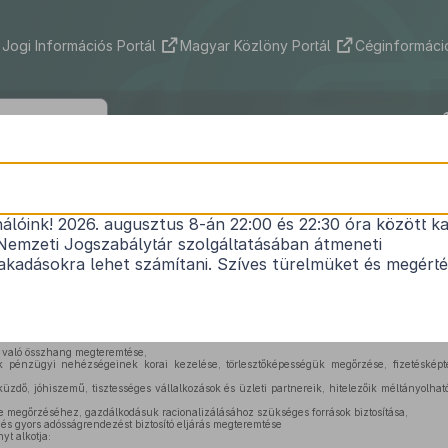
Jogi Információs Portál
Magyar Közlöny Portál
Céginformáció
2021. évi LXIV. törvény
nálóink! 2026. augusztus 8-án 22:00 és 22:30 óra között ka
zetátalakításról és egyes törvények jogharmonizá
Nemzeti Jogszabálytár szolgáltatásában átmeneti
1
módosításáról
kadásokra lehet számítani. Szíves türelmüket és megért
Hatályos: 2023. 01. 02. –
l való összhang megteremtése,
ok pénzügyi nehézségeinek korai kezelése, törlesztőképességük megőrzése, fizetéskép
zdő, jóhiszemű, tisztességes vállalkozások és üzleti partnereik, hitelezőik méltányolha
e megőrzéséhez, gazdálkodásuk racionalizálásához szükséges források biztosítása,
 és gyors adósságrendezést biztosító eljárás megteremtése
yt alkotja: