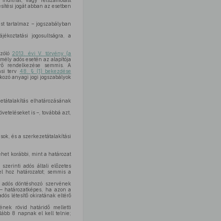
indíthat, vagy felszámolást
sítési jogát abban az esetben
ást tartalmaz – jogszabályban
ékoztatási jogosultságra, a
szóló
2013. évi V. törvény (a
mély adós esetén az alapítója
ltérő rendelkezése semmis. A
ási terv
48. § (1) bekezdése
tkozó anyagi jogi jogszabályok
etátalakítás elhatározásának
követeléseket is –, továbbá azt,
ok, és a szerkezetátalakítási
ehet korábbi, mint a határozat
szerinti adós általi előzetes
el hoz határozatot; semmis a
z adós döntéshozó szervének
 – határozatképes, ha azon a
ós létesítő okiratának eltérő
nek rövid határidő melletti
ább 8 napnak el kell telnie;