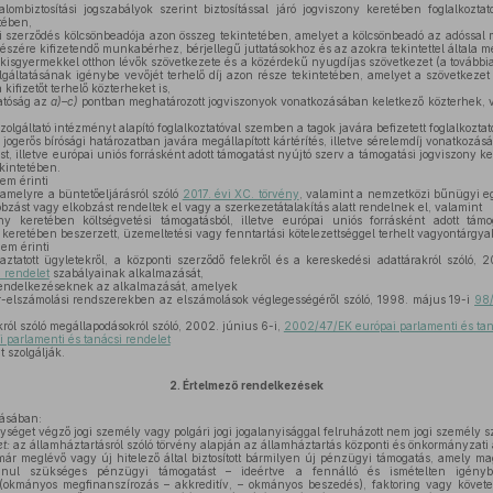
lombiztosítási jogszabályok szerint biztosítással járó jogviszony keretében foglalkozt
tében,
szerződés kölcsönbeadója azon összeg tekintetében, amelyet a kölcsönbeadó az adóssal
észére kifizetendő munkabérhez, bérjellegű juttatásokhoz és az azokra tekintettel általa 
 kisgyermekkel otthon lévők szövetkezete és a közérdekű nyugdíjas szövetkezet (a további
lgáltatásának igénybe vevőjét terhelő díj azon része tekintetében, amelyet a szövetkeze
a kifizetőt terhelő közterheket is,
atóság az
a)–c)
pontban meghatározott jogviszonyok vonatkozásában keletkező közterhek, va
zolgáltató intézményt alapító foglalkoztatóval szemben a tagok javára befizetett foglalkoztat
ogerős bírósági határozatban javára megállapított kártérítés, illetve sérelemdíj vonatkozás
st, illetve európai uniós forrásként adott támogatást nyújtó szerv a támogatási jogviszony k
ekintetében.
em érinti
amelyre a büntetőeljárásról szóló
2017. évi XC. törvény
, valamint a nemzetközi bűnügyi e
kobzást vagy elkobzást rendeltek el vagy a szerkezetátalakítás alatt rendelnek el, valamint
y keretében költségvetési támogatásból, illetve európai uniós forrásként adott támog
kt keretében beszerzett, üzemeltetési vagy fenntartási kötelezettséggel terhelt vagyontárgya
em érinti
ztatott ügyletekről, a központi szerződő felekről és a kereskedési adattárakról szóló, 2
i rendelet
szabályainak alkalmazását,
rendelkezéseknek az alkalmazását, amelyek
ír-elszámolási rendszerekben az elszámolások véglegességéről szóló, 1998. május 19-i
98/
ról szóló megállapodásokról szóló, 2002. június 6-i,
2002/47/EK európai parlamenti és taná
parlamenti és tanácsi rendelet
t szolgálják.
2.
Értelmező rendelkezések
ásában:
éget végző jogi személy vagy polgári jogi jogalanyisággal felruházott nem jogi személy s
t:
az államháztartásról szóló törvény alapján az államháztartás központi és önkormányzati 
ár meglévő vagy új hitelező által biztosított bármilyen új pénzügyi támogatás, amely ma
anul szükséges pénzügyi támogatást – ideértve a fennálló és ismételten igénybe
(okmányos megfinanszírozás – akkreditív, – okmányos beszedés), faktoring vagy követe