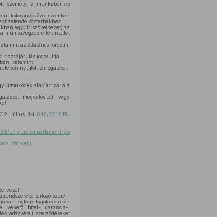
atott személy, a munkabér és
 mint kölcsönvevővel szemben
megfizetendő közterhekhez,
akban együtt: szövetkezet) az
t a munkavégzésre tekintettel
lamint az általános forgalmi
ói hozzájárulás jogosultja,
ában, valamint
eretében nyújtott támogatások,
gyüttműködés alapján zár alá
atásból megvalósított, vagy
kat.
012. július 4-i
648/2012/EU
26/EK európai parlamenti és
csi irányelv,
zervezet;
alrendszerébe tartozó szerv;
gában foglalja legalább azon
 vehető hitel- garancia-,
lés adásvételi szerződéseket