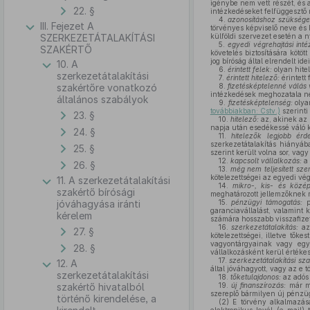
igénybe nem vett részét, és a
22. §
intézkedéseket felfüggesztő 
4.
azonosításhoz szüksége
III. Fejezet A
törvényes képviselő neve és 
SZERKEZETÁTALAKÍTÁSI
külföldi szervezet esetén a 
5.
egyedi végrehajtási int
SZAKÉRTŐ
követelés biztosítására kötöt
jog bíróság által elrendelt id
10. A
6.
érintett felek:
olyan hitel
szerkezetátalakítási
7.
érintett hitelező:
érintett 
szakértőre vonatkozó
8.
fizetésképtelenné válás
intézkedések meghozatala nél
általános szabályok
9.
fizetésképtelenség:
olyan
továbbiakban: Cstv.)
szerinti
23. §
10.
hitelező:
az, akinek az 
napja után esedékessé váló k
24. §
11.
hitelezők legjobb érd
szerkezetátalakítás hiányába
25. §
szerint került volna sor, vag
12.
kapcsolt vállalkozás:
a 
26. §
13.
még nem teljesített sze
kötelezettségei az egyedi vé
11. A szerkezetátalakítási
14.
mikro-, kis- és közép
szakértő bírósági
meghatározott jellemzőknek m
jóváhagyása iránti
15.
pénzügyi támogatás:
pé
garanciavállalást, valamint 
kérelem
számára hosszabb visszafizet
16.
szerkezetátalakítás:
az 
27. §
kötelezettségei, illetve tők
vagyontárgyainak vagy egye
28. §
vállalkozásként kerül értéke
17.
szerkezetátalakítási sza
12. A
által jóváhagyott, vagy az e 
szerkezetátalakítási
18.
tőketulajdonos:
az adós 
szakértő hivatalból
19.
új finanszírozás:
már me
szereplő bármilyen új pénzü
történő kirendelése, a
(2)
E törvény alkalmazásáb