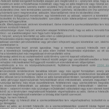
 fedezeti körből kiengedett biztosíték alapján járó megtérülést is –, amelynek célja, hogy 
moratórium során is folytathassa működését, vagy hogy az adós megőrizze vagy növelje az 
s adatok:
természetes személy esetén születési hely és idő, anyja neve, kézbesítési cím
kézbesítési címe; nem természetes személy esetén székhely, kézbesítési cím (ha székhelytől
nyilvántartó szerv megnevezése, adószám, képviselőjének neve és kézbesítési címe;
ézkedéseket felfüggesztő moratórium:
egy követelésnek az adóssal, valamint a követelést b
t biztosítéki és fiduciárius hitelbiztosítéki szerződés külön kötelezettjével szembeni érvén
eiglenes felfüggesztése;
ezők, tőketulajdonosok, akiknek követeléseit, illetve érdekeit a szerkezetátalakítási terv köz
félnek minősülő hitelező;
 valószínűsége:
olyan helyzet, amelyben alappal feltételezhető, hogy az adós a fennálló fizet
kül – az esedékességkor nem fogja tudni teljesíteni;
 helyzet, amelyre tekintettel az adós ellen a csődeljárásról és a felszámolási eljárásról s
 felszámolási eljárás megindításának van helye;
adóssal szemben pénzkövetelése vagy pénzben kifejezett vagyoni követelése van, ideértve
öveteléseket is;
ekei módszertani teszt:
annak igazolása, hogy a nemmel szavazó hitelezők nem já
n a követelésük kielégítésére az adós ellen indított felszámolási eljárásban, az ott sza
y ha a követelésüket más megoldással érvényesítették volna;
társasági adóról és az osztalékadóról szóló törvény szerinti kapcsolt vállalkozás;
rződés:
az adós és egy vagy több hitelező közötti polgári jogi szerződésből eredően a fel
grehajtási intézkedéseket felfüggesztő moratórium elrendelésének időpontjában;
vállalkozás:
a kis- és középvállalkozásokról, fejlődésük támogatásáról szóló
2004. év
egfelelő vállalkozás;
nzeszközök rendelkezésre bocsátása kölcsön vagy más ügylet formájában, amely jelen
készlet, raktárkészlet, nyersanyagok és közüzemi szolgáltatások rendelkezésre bocsátását
ési időszak kerül biztosításra, illetve az adós kamatcsökkentésben, kamatelengedésben, t
adós pénzügyi egyensúlyának helyreállítását célzó intézkedések, amelyek magukban fo
estruktúrája bármely más része összetételének, feltételeinek vagy szerkezetének megválto
s részeinek értékesítését, az adósban fennálló részesedés értékesítését – ideértv
sítésre –, valamint minden más szükséges működésbeli változtatást vagy ezen elemek kombi
kértő:
az e törvényben meghatározott feladatok végrehajtására az adós, illetve a hitelezők á
törvényben meghatározott esetekben a bíróság által kijelölt szervezet;
tagja, ha nem hitelező;
glévő vagy új hitelező által a szerkezetátalakítási terv végrehajtásához biztosított és a
gyi támogatás.
an az adós, az érintett hitelezők, és a szerkezetátalakítási szakértő írásba foglalt j