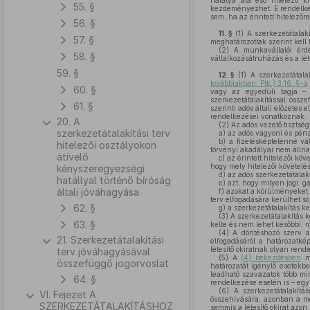
hatálya alá eső hitelező k
55. §
kezdeményezhet. E rendelkez
sem, ha az érintett hitelezőr
56. §
11. §
(1)
A szerkezetátalakí
57. §
meghatározottak szerint kell
(2)
A munkavállalói érdek
58. §
vállalkozásátruházás és a lé
59. §
12. §
(1)
A szerkezetátala
továbbiakban: Ptk.) 3:16. §-a
60. §
vagy az egyedüli tagja 
szerkezetátalakítással össz
61. §
szerinti adós általi előzetes
rendelkezései vonatkoznak.
20. A
(2)
Az adós vezető tisztség
szerkezetátalakítási terv
a)
az adós vagyoni és pénz
b)
a fizetésképtelenné vál
hitelezői osztályokon
törvényi akadályai nem állna
átívelő
c)
az érintett hitelezői köv
hogy mely hitelezői követelé
kényszeregyezségi
d)
az adós szerkezetátalakí
hatállyal történő bíróság
e)
azt, hogy milyen jogi, g
általi jóváhagyása
f)
azokat a körülményeket, 
terv elfogadására kerülhet so
62. §
g)
a szerkezetátalakítás ke
(3)
A szerkezetátalakítás k
63. §
kelte és nem lehet későbbi, mi
(4)
A döntéshozó szerv a s
21. Szerkezetátalakítási
elfogadásáról a határozatké
létesítő okiratnak olyan rend
terv jóváhagyásával
(5)
A
(4) bekezdésben
me
összefüggő jogorvoslat
határozatát igénylő esetekb
leadható szavazatok több min
64. §
rendelkezése esetén is – eg
(6)
A szerkezetátalakítás
VI. Fejezet A
összehívására, azonban a me
SZERKEZETÁTALAKÍTÁSHOZ
semmis a létesítő okirat azon