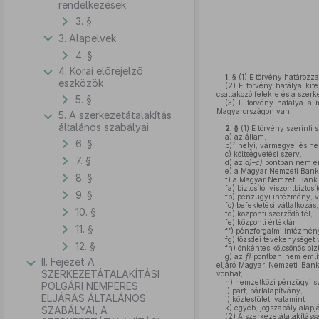
rendelkezések
3. §
3. Alapelvek
4. §
4. Korai előrejelző
1. §
(1)
E törvény határozza 
eszközök
(2)
E törvény hatálya kiter
csatlakozó felekre és a szerke
5. §
(3)
E törvény hatálya a ma
Magyarországon van.
5. A szerkezetátalakítás
általános szabályai
2. §
(1)
E törvény szerinti 
a)
az állam,
6. §
2
b)
helyi, vármegyei és ne
c)
költségvetési szerv,
7. §
d)
az
a)–c)
pontban nem eml
e)
a Magyar Nemzeti Bank
8. §
f)
a Magyar Nemzeti Bank á
fa)
biztosító, viszontbiztosít
9. §
fb)
pénzügyi intézmény, ve
fc)
befektetési vállalkozás,
10. §
fd)
központi szerződő fél,
fe)
központi értéktár,
11. §
ff)
pénzforgalmi intézmény
fg)
tőzsdei tevékenységet 
12. §
fh)
önkéntes kölcsönös bizt
g)
az
f)
pontban nem említe
II. Fejezet A
eljáró Magyar Nemzeti Bank 
SZERKEZETÁTALAKÍTÁSI
vonhat,
h)
nemzetközi pénzügyi sz
POLGÁRI NEMPERES
i)
párt, pártalapítvány,
ELJÁRÁS ÁLTALÁNOS
j)
köztestület, valamint
k)
egyéb, jogszabály alapjá
SZABÁLYAI, A
(2)
A szerkezetátalakítássa