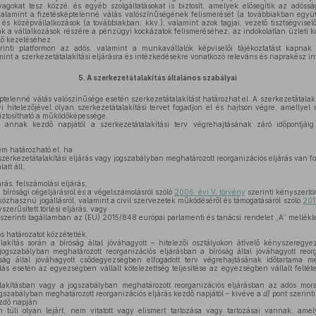
nyagokat tesz közzé, és egyéb szolgáltatásokat is biztosít, amelyek elősegítik az adós
alamint a fizetésképtelenné válás valószínűségének felismerését (a továbbiakban együtt:
és középvállalkozások (a továbbiakban: kkv.), valamint azok tagjai, vezető tisztségviselő
k a vállalkozások részére a pénzügyi kockázatok felismeréséhez, az indokolatlan üzleti 
ő kezeléséhez.
inti platformon az adós, valamint a munkavállalók képviselői tájékoztatást kapnak 
mint a szerkezetátalakítási eljárásra és intézkedésekre vonatkozó releváns és naprakész in
5.
A szerkezetátalakítás általános szabályai
ptelenné válás valószínűsége esetén szerkezetátalakítást határozhat el. A szerkezetátalakí
 hitelezőjével olyan szerkezetátalakítási tervet fogadjon el és hajtson végre, amellyel
biztosítható a működőképessége.
 annak kezdő napjától a szerkezetátalakítási terv végrehajtásának záró időpontjáig
m határozható el, ha
szerkezetátalakítási eljárás vagy jogszabályban meghatározott reorganizációs eljárás van f
att áll,
árás, felszámolási eljárás,
 bírósági cégeljárásról és a végelszámolásról szóló
2006. évi V. törvény
szerinti kényszertörl
 közhasznú jogállásról, valamint a civil szervezetek működéséről és támogatásáról szóló
201
erűsített törlési eljárás, vagy
szerinti tagállamban az (EU) 2015/848 európai parlamenti és tanácsi rendelet „A” melléklet
s határozatot közzétették,
akítás során a bíróság által jóváhagyott – hitelezői osztályokon átívelő kényszeregyez
a jogszabályban meghatározott reorganizációs eljárásban a bíróság által jóváhagyott reo
róság által jóváhagyott csődegyezségben elfogadott terv végrehajtásának időtartama
ás esetén az egyezségben vállalt kötelezettség teljesítése az egyezségben vállalt felté
lakításban vagy a jogszabályban meghatározott reorganizációs eljárásban az adós mora
ogszabályban meghatározott reorganizációs eljárás kezdő napjától – kivéve a
d)
pont szerinti 
ezdő napján
úli olyan lejárt, nem vitatott vagy elismert tartozása vagy tartozásai vannak, am