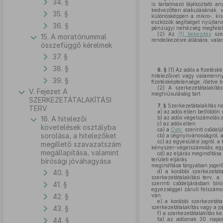
34. §
is tartalmazó tájékoztató a
kedvezőtlen alakulásának, v
35. §
különösképpen a mikro-, kis 
eszközök segítséget nyújtana
36. §
pénzügyi nehézség megfelel
(2)
Az
(1) bekezdés
szer
15. A moratóriummal
rendelkezésre állására, vala
összefüggő kérelmek
37. §
38. §
6. §
(1)
Az adós a fizetéské
hitelezőivel vagy valamennyi
39. §
fizetésképtelensége, illetve 
(2)
A szerkezetátalakítás
V. Fejezet A
meghiúsulásáig tart.
SZERKEZETÁTALAKÍTÁSI
7. §
Szerkezetátalakítás ne
TERV
a)
az adós ellen belföldön 
16. A hitelezői
b)
az adós végelszámolás al
c)
az adós ellen
követelések osztályba
ca)
a
Cstv.
szerinti csődelj
sorolása, a hitelezőket
cb)
a cégnyilvánosságról, a
cc)
az egyesülési jogról, a
megillető szavazatszám
kényszer-végelszámolás, egysz
megállapítása, valamint
cd)
az eljárás megindítása 
területi eljárás
bírósági jóváhagyása
megindítása tárgyában jogerő
40. §
d)
a korábbi szerkezetátal
szerkezetátalakítási terv, 
41. §
szerinti csődeljárásban bí
egyezséggel zárult felszámol
42. §
van,
e)
a korábbi szerkezetáta
43. §
szerkezetátalakítás vagy a j
f)
a szerkezetátalakítás k
44. §
fa)
az adósnak 30 napon t