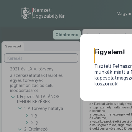
Nemzeti
Magyar 
Jogszabálytár
Ugrás
Oldalmenü
a
tartalomra
Szerkezet
Figyelem!
Tisztelt Felhasz
2021. évi LXIV. törvény
a szerke
munkák miatt a 
a szerkezetátalakításról és
kapcsolatmegsza
egyes törvények
köszönjük!
jogharmonizációs célú
módosításáról
I. Fejezet ÁLTALÁNOS
Az Országgyűlés
RENDELKEZÉSEK
az Európai Unió szabályaiva
a jogi személy vállalkozás
1. A törvény hatálya
elkerülése,
a pénzügyi nehézségekkel kü
1. §
és védelme,
a vállalkozások életképesség
2. §
a költségtakarékos, rugalmas
2. Értelmező
érdekében a következő törvén