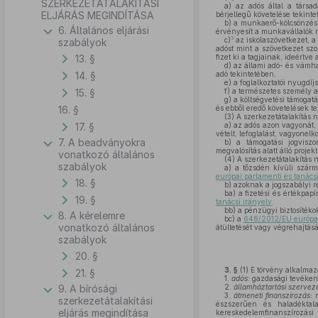
SZERKEZETÁTALAKÍTÁSI
a)
az adós által a társada
ELJÁRÁS MEGINDÍTÁSA
bérjellegű követelése tekinte
b)
a munkaerő-kölcsönzési 
6. Általános eljárási
érvényesít a munkavállalók r
3
c)
az iskolaszövetkezet, a
szabályok
adóst mint a szövetkezet szo
13. §
fizet ki a tagjainak, ideértve 
d)
az állami adó- és vámh
14. §
adó tekintetében,
e)
a foglalkoztatói nyugdíjs
15. §
f)
a természetes személy a j
g)
a költségvetési támogatá
16. §
és ebből eredő követelések t
(3)
A szerkezetátalakítás n
17. §
a)
az adós azon vagyonát, 
vételt, lefoglalást, vagyonel
7. A beadványokra
b)
a támogatási jogviszon
megvalósítás alatt álló proje
vonatkozó általános
(4)
A szerkezetátalakítás n
szabályok
a)
a tőzsdén kívüli szárma
európai parlamenti és tanács
18. §
b)
azoknak a jogszabályi 
ba)
a fizetési és értékpap
19. §
tanácsi irányelv,
bb)
a pénzügyi biztosítékok
8. A kérelemre
bc)
a
648/2012/EU európai 
vonatkozó általános
átültetését vagy végrehajtásá
szabályok
20. §
3. §
(1)
E törvény alkalmaz
21. §
1.
adós:
gazdasági tevékenys
9. A bírósági
2.
államháztartási szerveze
3.
átmeneti finanszírozás:
m
szerkezetátalakítási
észszerűen és haladéktal
eljárás megindítása
kereskedelemfinanszírozási 