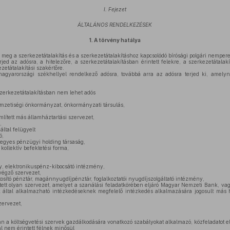
I. Fejezet
ÁLTALÁNOS RENDELKEZÉSEK
1.
A törvény hatálya
meg a szerkezetátalakítás és a szerkezetátalakításhoz kapcsolódó bírósági polgári nemperes
jed az adósra, a hitelezőre, a szerkezetátalakításban érintett felekre, a szerkezetátalakí
zetátalakítási szakértőre.
gyarországi székhellyel rendelkező adósra, továbbá arra az adósra terjed ki, amelyne
szerkezetátalakításban nem lehet adós
mzetiségi önkormányzat, önkormányzati társulás,
ített más államháztartási szervezet,
,
ltal felügyelt
ó,
gyes pénzügyi holding társaság,
 kollektív befektetési forma,
, elektronikuspénz-kibocsátó intézmény,
végző szervezet,
osító pénztár, magánnyugdíjpénztár, foglalkoztatói nyugdíjszolgáltató intézmény,
tt olyan szervezet, amelyet a szanálási feladatkörében eljáró Magyar Nemzeti Bank, vag
által alkalmazható intézkedéseknek megfelelő intézkedés alkalmazására jogosult más h
ervezet,
n a költségvetési szervek gazdálkodására vonatkozó szabályokat alkalmazó, közfeladatot el
l nem érintett félnek minősül