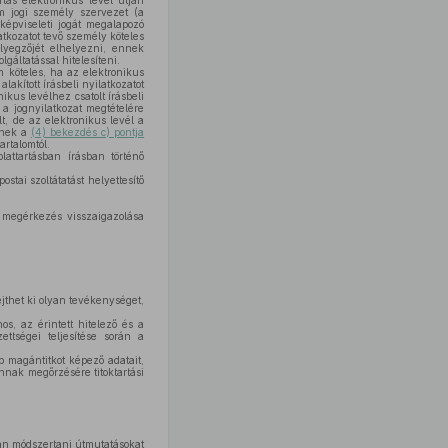
tás elektronikus levél útján
em jogi személy szervezet (a
képviseleti jogát megalapozó
atkozatot tevő személy köteles
élyegzőjét elhelyezni, ennek
áltatással hitelesíteni.
m köteles, ha az elektronikus
lakított írásbeli nyilatkozatot
kus levélhez csatolt írásbeli
 a jognyilatkozat megtételére
t, de az elektronikus levél a
ének a
(4) bekezdés c) pontja
artalomtól.
lattartásban írásban történő
stai szoltátatást helyettesítő
ló megérkezés visszaigazolása
ejthet ki olyan tevékenységet,
os, az érintett hitelező és a
ettségei teljesítése során a
éb magántitkot képező adatait,
nnak megőrzésére titoktartási
yan módszertani útmutatásokat