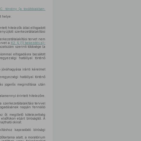
C. törvény (a továbbiakban:
t helye.
ett hitelezők által elfogadott
nyújtott szerkezetátalakítási
erkezetátalakítási tervet nem
ervet a
42. § (1) bekezdés a)–
azatszám szerinti többsége (a
lommal elfogadásra bocsátott
regyezségi hatállyal történő
ő jóváhagyása iránti kérelmet
eregyezségi hatállyal történő
ás jogerős megindítása után
alamennyi érintett hitelezőre,
a szerkezetátalakítási tervvel
elfogadásának napján fennálló
az őt megillető kötelezettség
lsőfokon eljárt bíróságtól. A
ajtható okirat.
ításhoz kapcsolódó bírósági
dőtartama alatt, a moratórium