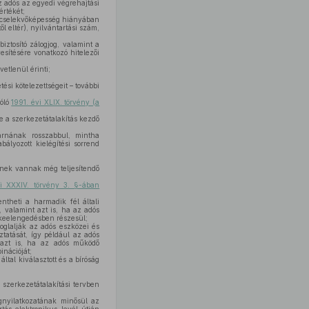
az adós az egyedi végrehajtási
értékét;
, cselekvőképesség hiányában
 eltér), nyilvántartási szám,
iztosító zálogjog, valamint a
yesítésére vonatkozó hitelezői
vetlenül érinti;
ési kötelezettségeit – további
zóló
1991. évi XLIX. törvény (a
 a szerkezetátalakítás kezdő
rnának rosszabbul, mintha
bályozott kielégítési sorrend
eknek vannak még teljesítendő
i XXXIV. törvény 3. §-ában
theti a harmadik fél általi
, valamint azt is, ha az adós
őkeelengedésben részesül;
glalják az adós eszközei és
ztatását, így például az adós
e azt is, ha az adós működő
nációját;
ltal kiválasztott és a bíróság
 szerkezetátalakítási tervben
ognyilatkozatának minősül az