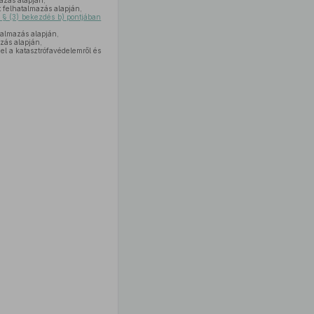
azás alapján,
 felhatalmazás alapján,
 § (3) bekezdés b) pontjában
talmazás alapján,
zás alapján,
el a katasztrófavédelemről és