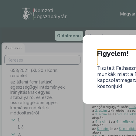
Nemzeti
Magyar 
Jogszabálytár
Ugrás
Oldalmenü
a
tartalomra
Szerkezet
Figyelem!
Tisztelt Felhasz
653/2021. (XI. 30.) Korm.
az állami
munkák miatt a 
rendelet
szabályairól 
kapcsolatmegsza
az állami fenntartású
köszönjük!
egészségügyi intézmények
irányításának egyes
szabályairól és ezzel
összefüggésben egyes
A Kormány
kormányrendeletek
az egészségügyről szóló
1997
a
2. alcím
tekintetében az eg
módosításáról
a
3. alcím
és az
1–3. mellékl
alapján,
1.
a
4. alcím
és a
4. melléklet
t
alapján,
1. §
az
5. alcím
és az
5. mellékle
alapján,
2.