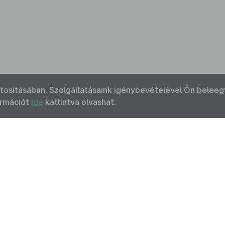
ztosításában. Szolgáltatásaink igénybevételével Ön beleeg
ormációt
ide
kattintva olvashat.
Kapcsolat
Felhasználási feltételek
Akadálymentesítési 
 Nemzeti Jogszabálytárban elérhető szövegek tekintetében az MK