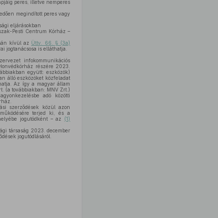
jáig peres, illetve nemperes
edően megindított peres vagy
ági eljárásokban
szak-Pesti Centrum Kórház –
osán kívül az
Üttv. 66. § (3a)
i jogtanácsosa is elláthatja.
ervezet infokommunikációs
– Honvédkórház részére 2023.
vábbiakban együtt: eszközök)
an álló eszközöket közfeladat
hatja. Az így a magyar állam
t. (a továbbiakban: MNV Zrt.)
agyonkezelésbe adó közötti
rház.
tási szerződések közül azon
működésére terjed ki, és a
helyébe jogutódként – az
(1)
sági társaság 2023. december
ődések jogutódlásáról.