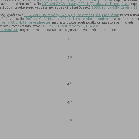
áztartásról szóló
2011. évi CXCV. törvény 109. § (1) bekezdés 4. pontjában
kapott felhatalm
 az államháztartásról szóló
2011. évi CXCV. törvény 109. § (1) bekezdés 11. pontjában
kapott
zségügyi tevékenység végzésének egyes kérdéseiről szóló
2003. évi LXXXIV. törvény 28.
,
ségügyről szóló
1997. évi CLIV. törvény 247. § (1a) bekezdés f) és l) pontjában
kapott felha
ségügyről szóló
1997. évi CLIV. törvény 247. § (1a) bekezdés i) pontjában
kapott felhatalma
örvény 53. cikk (2) bekezdésében
meghatározott eredeti jogalkotói hatáskörében, figyelemm
vények módosításáról szóló
2011. évi CXXVIII. törvény 51/A. §-ára
,
bekezdésében
meghatározott feladatkörében eljárva a következőket rendeli el:
1
1.
2
2.
3
3.
4
4.
5
5.