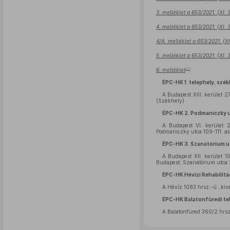
3. melléklet a 653/2021. (XI.
4. melléklet a 653/2021. (XI.
4/A. melléklet a 653/2021. (X
5. melléklet a 653/2021. (XI.
22
6. melléklet
ÉPC-HK 1. telephely, szék
A Budapest XIII. kerület 2
(Székhely)
ÉPC-HK 2. Podmaniczky u
A Budapest VI. kerület 
Podmaniczky utca 109-111. ala
ÉPC-HK 3. Szanatórium ut
A Budapest XII. kerület 
Budapest, Szanatórium utca 2
ÉPC-HK Hévízi Rehabilitá
A Hévíz 1083 hrsz.-ú „kive
ÉPC-HK Balatonfüredi tele
A Balatonfüred 360/2 hrsz.