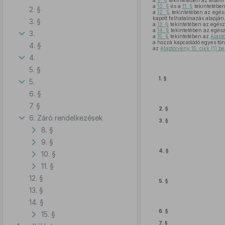
a
9. §
tekintetében az államh
a
10. §
és a
11. §
tekintetében
2. §
a
12. §
tekintetében az egés
kapott felhatalmazás alapján
3. §
a
13. §
tekintetében az egész
a
14. §
tekintetében az egész
3.
a
15. §
tekintetében az
Alapt
a hozzá kapcsolódó egyes tör
4. §
az
Alaptörvény 15. cikk (1) 
4.
5. §
1. §
5.
6. §
7. §
2. §
6. Záró rendelkezések
3. §
8. §
9. §
4. §
10. §
11. §
12. §
5. §
13. §
14. §
6. §
15. §
7. §