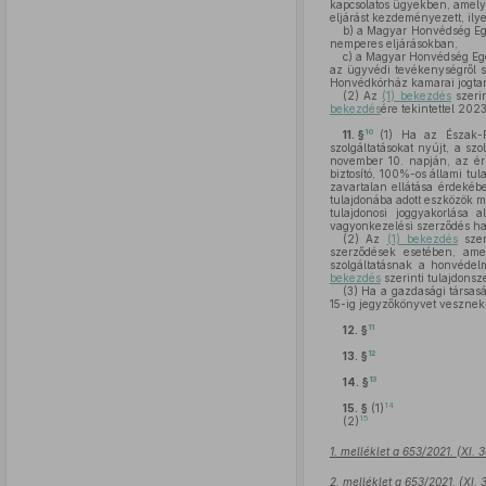
kapcsolatos ügyekben, amely
eljárást kezdeményezett, ilyen
b)
a Magyar Honvédség Egé
nemperes eljárásokban,
c)
a Magyar Honvédség Egés
az ügyvédi tevékenységről 
Honvédkórház kamarai jogtaná
(2)
Az
(1) bekezdés
szerin
bekezdés
ére tekintettel 202
10
11. §
(1)
Ha az Észak-Pe
szolgáltatásokat nyújt, a s
november 10. napján, az éri
biztosító, 100%-os állami tu
zavartalan ellátása érdekéb
tulajdonába adott eszközök m
tulajdonosi joggyakorlása
vagyonkezelési szerződés ha
(2)
Az
(1) bekezdés
szer
szerződések esetében, ame
szolgáltatásnak a honvédel
bekezdés
szerinti tulajdonsz
(3)
Ha a gazdasági társas
15-ig jegyzőkönyvet vesznek
11
12. §
12
13. §
13
14. §
14
15. §
(1)
15
(2)
1. melléklet a 653/2021. (XI. 
2. melléklet a 653/2021. (XI.