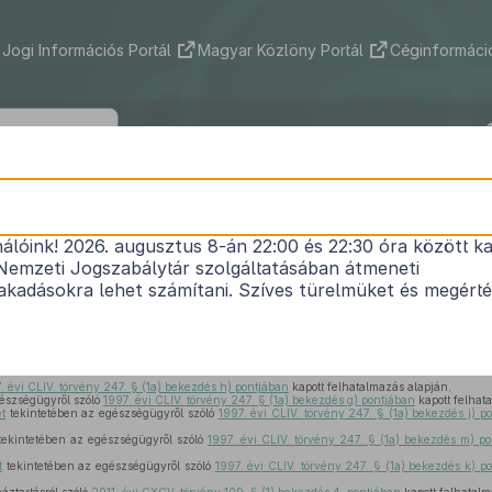
Jogi Információs Portál
Magyar Közlöny Portál
Céginformáció
653/2021. (XI. 30.) Korm. rendelet
nálóink! 2026. augusztus 8-án 22:00 és 22:30 óra között ka
 fenntartású egészségügyi intézmények irányítás
Nemzeti Jogszabálytár szolgáltatásában átmeneti
és ezzel összefüggésben egyes kormányrendeletek
kadásokra lehet számítani. Szíves türelmüket és megért
Hatályos: 2023. 12. 08. –
. évi CLIV. törvény 247. § (1a) bekezdés h) pontjában
kapott felhatalmazás alapján,
észségügyről szóló
1997. évi CLIV. törvény 247. § (1a) bekezdés g) pontjában
kapott felhat
et
tekintetében az egészségügyről szóló
1997. évi CLIV. törvény 247. § (1a) bekezdés j) p
ekintetében az egészségügyről szóló
1997. évi CLIV. törvény 247. § (1a) bekezdés m) p
t
tekintetében az egészségügyről szóló
1997. évi CLIV. törvény 247. § (1a) bekezdés k) p