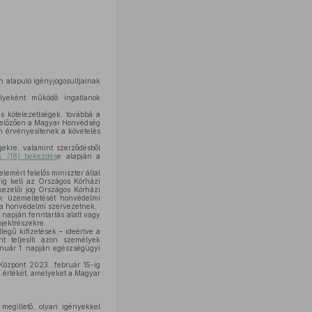
n alapuló igényjogosultjainak
lyeként működő ingatlanok
 kötelezettségek, továbbá a
megelőzően a Magyar Honvédség
n érvényesítenek a követelés
gekre, valamint szerződésből
§ (18) bekezdés
e alapján a
mért felelős miniszter által
ig kell az Országos Kórházi
ezelői jog Országos Kórházi
k üzemeltetését honvédelmi
i a honvédelmi szervezetnek.
napján fenntartás alatt vagy
ojektrészekre.
egű kifizetések – ideértve a
t teljesíti azon személyek
anuár 1. napján egészségügyi
özpont 2023. február 15-ig
k értékét, amelyeket a Magyar
egillető, olyan igényekkel