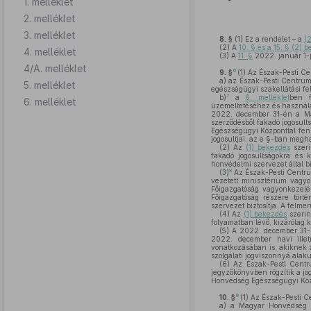
1. melléklet
2. melléklet
3. melléklet
8. §
(1)
Ez a rendelet – a
(
(2)
A
10. § és a 15. § (2) 
4. melléklet
(3)
A
11. §
2022. január 1-j
4/A. melléklet
6
9. §
(1)
Az Észak-Pesti Ce
a)
az Észak-Pesti Centrum 
5. melléklet
egészségügyi szakellátási fe
7
b)
a
6. melléklet
ben f
6. melléklet
üzemeltetéséhez és használ
2022. december 31-én a Mag
szerződésből fakadó jogosult
Egészségügyi Központtal fen
jogosultjai, az e §-ban megha
(2)
Az
(1) bekezdés
szeri
fakadó jogosultságokra és 
honvédelmi szervezet által bi
8
(3)
Az Észak-Pesti Centru
vezetett minisztérium vagy
Főigazgatóság vagyonkezelé
Főigazgatóság részére tör
szervezet biztosítja. A felm
(4)
Az
(1) bekezdés
szerin
folyamatban lévő, kizárólag 
(5)
A 2022. december 31-ig
2022. december havi illet
vonatkozásában is, akiknek 
szolgálati jogviszonnyá alaku
(6)
Az Észak-Pesti Centr
jegyzőkönyvben rögzítik a jo
Honvédség Egészségügyi Közpo
9
10. §
(1)
Az Észak-Pesti Ce
a)
a Magyar Honvédség Eg