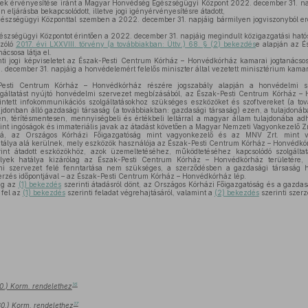
ek érvényesítése iránt a Magyar Honvédség Egészségügyi Központ 2022. december 31. nap
 eljárásba bekapcsolódott, illetve jogi igényérvényesítésre átadott,
szségügyi Központtal szemben a 2022. december 31. napjáig bármilyen jogviszonyból er
zségügyi Központot érintően a 2022. december 31. napjáig megindult közigazgatási hatós
szóló
2017. évi LXXVIII. törvény (a továbbiakban: Üttv.) 68. § (2) bekezdés
e alapján az É
csosa látja el.
ti jogi képviseletet az Észak-Pesti Centrum Kórház – Honvédkórház kamarai jogtanács
3. december 31. napjáig a honvédelemért felelős miniszter által vezetett minisztérium kamara
sti Centrum Kórház – Honvédkórház részére jogszabály alapján a honvédelmi sz
zolgáltatást nyújtó honvédelmi szervezet megbízásából, az Észak-Pesti Centrum Kórház 
ntett infokommunikációs szolgáltatásokhoz szükséges eszközöket és szoftvereket (a to
lajdonban álló gazdasági társaság (a továbbiakban: gazdasági társaság) ezen, a tulajdonáb
en, térítésmentesen, mennyiségbeli és értékbeli leltárral a magyar állam tulajdonába ad
int ingóságok és immateriális javak az átadást követően a Magyar Nemzeti Vagyonkezelő Zr
 alá, az Országos Kórházi Főigazgatóság mint vagyonkezelő és az MNV Zrt. mint v
tálya alá kerülnek, mely eszközök használója az Észak-Pesti Centrum Kórház – Honvédkó
int átadott eszközökhöz, azok üzemeltetéséhez, működtetéséhez kapcsolódó szolgálta
lyek hatálya kizárólag az Észak-Pesti Centrum Kórház – Honvédkórház területére, 
mi szervezet felé fenntartása nem szükséges, a szerződésben a gazdasági társaság 
erzés időpontjával – az Észak-Pesti Centrum Kórház – Honvédkórház lép.
ág az
(1) bekezdés
szerinti átadásról dönt, az Országos Kórházi Főigazgatóság és a gazda
 fel az
(1) bekezdés
szerinti feladat végrehajtásáról, valamint a
(2) bekezdés
szerinti szerz
16
30.) Korm. rendelethez
17
 30.) Korm. rendelethez