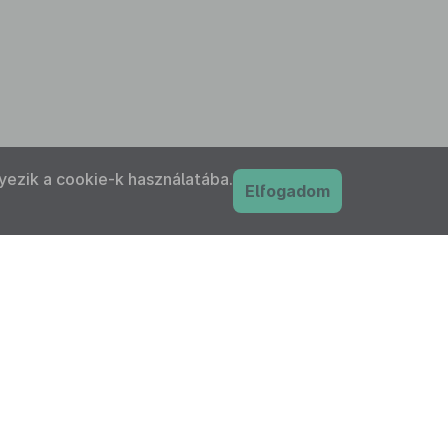
yezik a cookie-k használatába.
Elfogadom
PDF
nyilatkozat
Adatkezelési tájékoztató
IFK Magyar Közlönykiadó és Igazságügyi