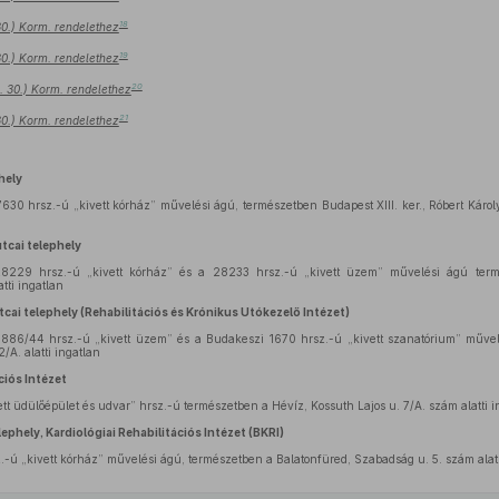
18
 30.) Korm. rendelethez
19
 30.) Korm. rendelethez
20
I. 30.) Korm. rendelethez
21
 30.) Korm. rendelethez
hely
7630 hrsz.-ú „kivett kórház” művelési ágú, természetben Budapest XIII. ker., Róbert Károly
tcai telephely
28229 hrsz.-ú „kivett kórház” és a 28233 hrsz.-ú „kivett üzem” művelési ágú ter
tti ingatlan
cai telephely (Rehabilitációs és Krónikus Utókezelő Intézet)
10886/44 hrsz.-ú „kivett üzem” és a Budakeszi 1670 hrsz.-ú „kivett szanatórium” műve
/A. alatti ingatlan
ciós Intézet
tt üdülőépület és udvar” hrsz.-ú természetben a Hévíz, Kossuth Lajos u. 7/A. szám alatti i
phely, Kardiológiai Rehabilitációs Intézet (BKRI)
-ú „kivett kórház” művelési ágú, természetben a Balatonfüred, Szabadság u. 5. szám alatt