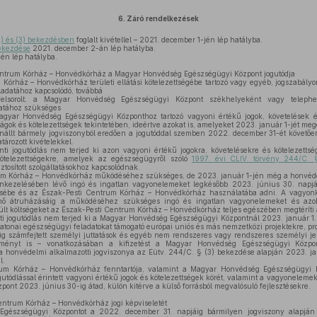
6.
Záró rendelkezések
2) és (3) bekezdésben
foglalt kivétellel – 2021. december 1-jén lép hatályba.
bekezdése
2021. december 2-án lép hatályba.
én lép hatályba.
ntrum Kórház – Honvédkórház a Magyar Honvédség Egészségügyi Központ jogutódja
Kórház – Honvédkórház területi ellátási kötelezettségébe tartozó vagy egyéb, jogszabályo
ladatához kapcsolódó, továbbá
elsorolt, a Magyar Honvédség Egészségügyi Központ székhelyeként vagy telephe
atához szükséges
yar Honvédség Egészségügyi Központhoz tartozó vagyoni értékű jogok, követelések és
ságok és kötelezettségek tekintetében, ideértve azokat is, amelyeket 2023. január 1-jét 
nállt bármely jogviszonyból eredően a jogutóddal szemben 2022. december 31-ét követőe
tározott kivételekkel.
nti jogutódlás nem terjed ki azon vagyoni értékű jogokra, követelésekre és kötelezettsé
kötelezettségekre, amelyek az egészségügyről szóló
1997. évi CLIV. törvény 244/C. 
ztosított szolgáltatásokhoz kapcsolódnak.
m Kórház – Honvédkórház működéséhez szükséges, de 2023. január 1-jén még a honvédele
onkezelésében lévő ingó és ingatlan vagyonelemeket legkésőbb 2023. június 30. napjá
sébe és az Észak-Pesti Centrum Kórház – Honvédkórház használatába adni. A vagyonk
ténő átruházásáig a működéséhez szükséges ingó és ingatlan vagyonelemeket és azo
erült költségeket az Észak-Pesti Centrum Kórház – Honvédkórház teljes egészében megtérít
ti jogutódlás nem terjed ki a Magyar Honvédség Egészségügyi Központnál 2023. január 1. 
katonai egészségügyi feladatokat támogató európai uniós és más nemzetközi projektekre, pr
 számfejtett személyi juttatások és egyéb nem rendszeres vagy rendszeres személyi jell
ményt is – vonatkozásában a kifizetést a Magyar Honvédség Egészségügyi Közpon
a honvédelmi alkalmazotti jogviszonya az Eütv. 244/C. § (3) bekezdése alapján 2023. j
l.
um Kórház – Honvédkórház fenntartója, valamint a Magyar Honvédség Egészségügyi K
gutódlással érintett vagyoni értékű jogok és kötelezettségek körét, valamint a vagyoneleme
nt 2023. június 30-ig átad, külön kitérve a külső forrásból megvalósuló fejlesztésekre.
ntrum Kórház – Honvédkórház jogi képviseletét
észségügyi Központot a 2022. december 31. napjáig bármilyen jogviszony alapján m