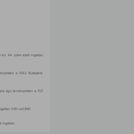
 krt. 44. szám alatti ingatlan
mészetben a 1062 Budapest,
lési ágú természetben a 1121
ngatlan (HRI volt BM)
i ingatlan.