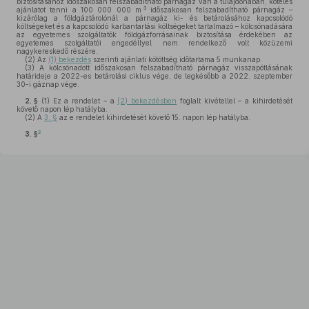
biztosításához időszakosan felszabadítható párnagáz van a tulajdonában, köteles
3
ajánlatot tenni a 100 000 000 m
időszakosan felszabadítható párnagáz –
kizárólag a földgáztárolónál a párnagáz ki- és betárolásához kapcsolódó
költségeket és a kapcsolódó karbantartási költségeket tartalmazó – kölcsönadására
az egyetemes szolgáltatók földgázforrásainak biztosítása érdekében az
egyetemes szolgáltatói engedéllyel nem rendelkező volt közüzemi
nagykereskedő részére.
(2)
Az
(1) bekezdés
szerinti ajánlati kötöttség időtartama 5 munkanap.
(3)
A kölcsönadott időszakosan felszabadítható párnagáz visszapótlásának
határideje a 2022-es betárolási ciklus vége, de legkésőbb a 2022. szeptember
30-i gáznap vége.
2. §
(1)
Ez a rendelet – a
(2) bekezdésben
foglalt kivétellel – a kihirdetését
követő napon lép hatályba.
(2)
A
3. §
az e rendelet kihirdetését követő 15. napon lép hatályba.
2
3. §