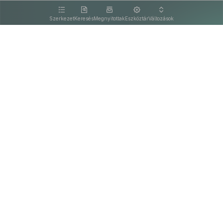
kattintva olvashat.
Szerkezet
Keresés
Megnyitottak
Eszköztár
Változások
Kapcsolat
Felhasználási feltételek
PDF
Akadálymentesítési nyilatkozat
Adatkezelési tájékoztató