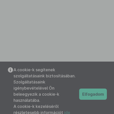
A cookie-k segítenek
szolgáltatásaink biztosításában.
Szolgáltatásaink
igénybevételével Ön
beleegyezik a cookie-k
Elfogadom
használatába.
A cookie-k kezeléséről
részletesebb információt
ide