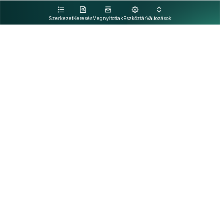
kattintva olvashat.
Szerkezet
Keresés
Megnyitottak
Eszköztár
Változások
Kapcsolat
Felhasználási feltételek
PDF
Akadálymentesítési nyilatkozat
Adatkezelési tájékoztató