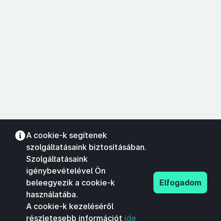
A cookie-k segítenek
szolgáltatásaink biztosításában.
Szolgáltatásaink
igénybevételével Ön
beleegyezik a cookie-k
Elfogadom
használatába.
A cookie-k kezeléséről
részletesebb információt
ide