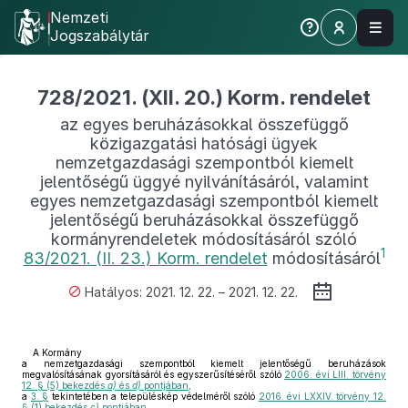
Nemzeti
Jogszabálytár
728/2021. (XII. 20.) Korm. rendelet
az egyes beruházásokkal összefüggő
közigazgatási hatósági ügyek
nemzetgazdasági szempontból kiemelt
jelentőségű üggyé nyilvánításáról, valamint
egyes nemzetgazdasági szempontból kiemelt
jelentőségű beruházásokkal összefüggő
kormányrendeletek módosításáról szóló
1
83/2021. (II. 23.) Korm. rendelet
módosításáról
Hatályos: 2021. 12. 22. – 2021. 12. 22.
A Kormány
a nemzetgazdasági szempontból kiemelt jelentőségű beruházások
megvalósításának gyorsításáról és egyszerűsítéséről szóló
2006. évi LIII. törvény
12. § (5) bekezdés
a)
és
d)
pontjában
,
a
3. §
tekintetében a településkép védelméről szóló
2016. évi LXXIV. törvény 12.
§ (1) bekezdés
c)
pontjában