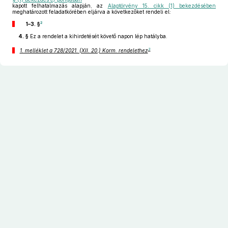
kapott felhatalmazás alapján, az
Alaptörvény 15. cikk (1) bekezdésében
meghatározott feladatkörében eljárva a következőket rendeli el:
2
1–3. §
4. §
Ez a rendelet a kihirdetését követő napon lép hatályba.
3
1. melléklet a 728/2021. (XII. 20.) Korm. rendelethez