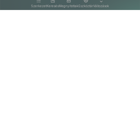
kattintva olvashat.
Szerkezet
Keresés
Megnyitottak
Eszköztár
Változások
Kapcsolat
Felhasználási feltételek
PDF
Akadálymentesítési nyilatkozat
Adatkezelési tájékoztató
©
A Nemzeti Jogszabálytárban elérhető szövegek