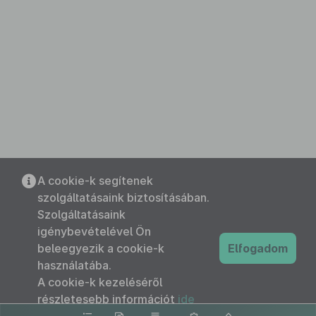
A cookie-k segítenek
szolgáltatásaink biztosításában.
Szolgáltatásaink
igénybevételével Ön
beleegyezik a cookie-k
Elfogadom
használatába.
A cookie-k kezeléséről
részletesebb információt
ide