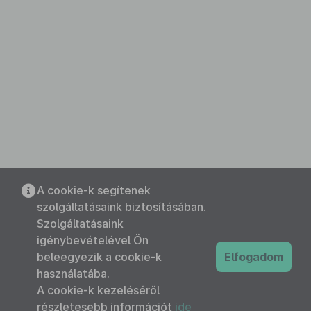
A cookie-k segítenek
szolgáltatásaink biztosításában.
Szolgáltatásaink
igénybevételével Ön
beleegyezik a cookie-k
Elfogadom
használatába.
A cookie-k kezeléséről
részletesebb információt
ide