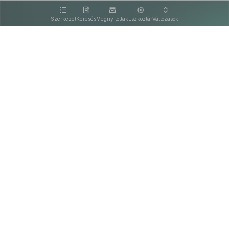
kattintva olvashat.
Szerkezet
Keresés
Megnyitottak
Eszköztár
Változások
Kapcsolat
Felhasználási feltételek
PDF
Akadálymentesítési nyilatkozat
Adatkezelési tájékoztató