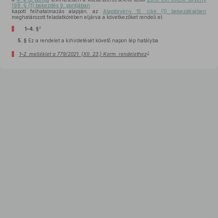
198. § (1) bekezdés 9. pontjában
kapott felhatalmazás alapján, az
Alaptörvény 15. cikk (1) bekezdésében
meghatározott feladatkörében eljárva a következőket rendeli el:
2
1–4. §
5. §
Ez a rendelet a kihirdetését követő napon lép hatályba.
3
1–2. melléklet a 779/2021. (XII. 23.) Korm. rendelethez