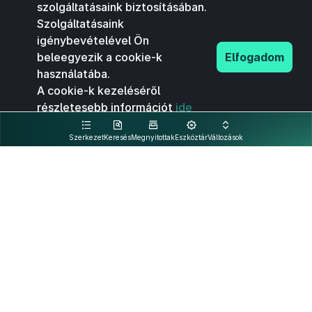
szolgáltatásaink biztosításában.
Szolgáltatásaink
igénybevételével Ön
beleegyezik a cookie-k
Elfogadom
használatába.
A cookie-k kezeléséről
részletesebb információt
ide
kattintva olvashat.
Szerkezet
Keresés
Megnyitottak
Eszköztár
Változások