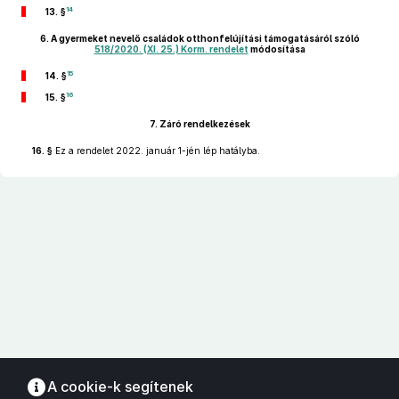
14
13. §
6.
A gyermeket nevelő családok otthonfelújítási támogatásáról szóló
518/2020. (XI. 25.) Korm. rendelet
módosítása
15
14. §
16
15. §
7.
Záró rendelkezések
16. §
Ez a rendelet 2022. január 1-jén lép hatályba.
A cookie-k segítenek