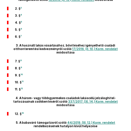
3
2. §
4
3. §
5
4. §
6
5. §
7
6. §
3.
A használt lakás vásárlásához, bővítéséhez igényelhető családi
otthonteremtési kedvezményről szóló
17/2016. (II. 10.) Korm. rendelet
módosítása
8
7. §
9
8. §
10
9. §
11
10. §
12
11. §
4.
A három- vagy többgyermekes családok lakáscélú jelzáloghitel-
tartozásainak csökkentéséről szóló
337/2017. (XI. 14.) Korm. rendelet
módosítása
13
12. §
5.
A babaváró támogatásról szóló
44/2019. (III. 12.) Korm. rendelet
rendelkezésének hatályon kívül helyezése