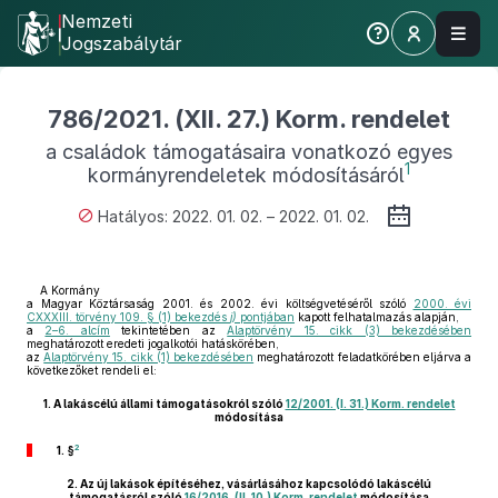
Nemzeti
Jogszabálytár
786/2021. (XII. 27.) Korm. rendelet
a családok támogatásaira vonatkozó egyes
1
kormányrendeletek módosításáról
Hatályos: 2022. 01. 02. – 2022. 01. 02.
A Kormány
a Magyar Köztársaság 2001. és 2002. évi költségvetéséről szóló
2000. évi
CXXXIII. törvény 109. § (1) bekezdés
j)
pontjában
kapott felhatalmazás alapján,
a
2–6. alcím
tekintetében az
Alaptörvény 15. cikk (3) bekezdésében
meghatározott eredeti jogalkotói hatáskörében,
az
Alaptörvény 15. cikk (1) bekezdésében
meghatározott feladatkörében eljárva a
következőket rendeli el:
1.
A lakáscélú állami támogatásokról szóló
12/2001. (I. 31.) Korm. rendelet
módosítása
2
1. §
2.
Az új lakások építéséhez, vásárlásához kapcsolódó lakáscélú
támogatásról szóló
16/2016. (II. 10.) Korm. rendelet
módosítása