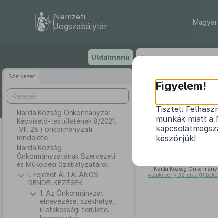
Nemzeti
Magyar 
Jogszabálytár
Ugrás
Oldalmenü
a
tartalomra
Szerkezet
Narda 
Figyelem!
8
Tisztelt Felhasz
Narda Község Önkormányzat
munkák miatt a 
Képviselő-testületének 8/2021.
Narda Közs
kapcsolatmegsza
(VII. 28.) önkormányzati
rendelete
köszönjük!
Narda Község
Önkormányzatának Szervezeti
és Működési Szabályzatáról
Narda Község Önkormányz
I. Fejezet ÁLTALÁNOS
Alaptörvény 32. cikk (1) beke
RENDELKEZÉSEK
1. Az Önkormányzat
elnevezése, székhelye,
illetékességi területe,
kapcsolatai