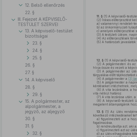
12. Belső ellenőrzés
22. §
11. §
(1)
A képviselő-testüle
III. Fejezet A KÉPVISELŐ-
(2)
Írásos előterjesztést kel
TESTÜLET SZERVEI
a)
valamennyi rendelet-te
b)
az önkormányzati tulajd
13. A képviselő-testület
c)
amelyek előterjesztése so
(3)
A testületi ülésre, napi
bizottságai
(4)
Az előterjesztések törvé
(5)
A határozati javaslatok
23. §
24. §
25. §
12. §
(1)
A képviselő-testüle
(2)
A polgármesteri és az a
26. §
hívja össze és vezeti a képvis
(3)
A polgármester az ülés
27. §
tárgyalása előtt tájékoztatást
(4)
A polgármester a
(3) b
14. A képviselő
(5)
A polgármester a napire
kérdéseket intézhetnek, melye
28. §
(6)
A vita lezárására, a ho
vita nélkül határoz.
29. §
(7)
A vita lezárása után, a 
15. A polgármester, az
(8)
A képviselő-testületi 
megjelent állampolgárok hozz
alpolgármester, a
jegyző, az aljegyző
13. §
(1)
Az ülés rendjéne
következő intézkedéseket tehe
30. §
a)
figyelmezteti azt a hozz
fogalmazása,
31. §
b)
rendreutasítja azt, aki 
c)
figyelmezteti azt az ülé
32. §
d)
az ülés elhagyására köte