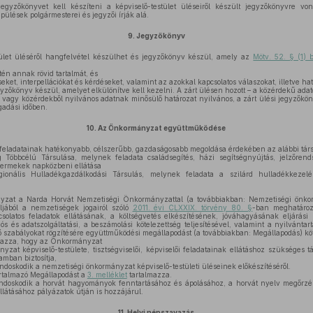
egyzőkönyvet kell készíteni a képviselő-testület üléseiről készült jegyzőkönyvre von
epülések polgármesterei és jegyzői írják alá.
9.
Jegyzőkönyv
ület üléséről hangfelvétel készülhet és jegyzőkönyv készül, amely az
Mötv. 52. § (1) 
tén annak rövid tartalmát, és
ket, interpellációkat és kérdéseket, valamint az azokkal kapcsolatos válaszokat, illetve ha
gyzőkönyv készül, amelyet elkülönítve kell kezelni. A zárt ülésen hozott – a közérdekű ada
 vagy közérdekből nyilvános adatnak minősülő határozat nyilvános, a zárt ülési jegyzőkö
gadási időben.
10.
Az Önkormányzat együttműködése
ladatainak hatékonyabb, célszerűbb, gazdaságosabb megoldása érdekében az alábbi társ
 Többcélú Társulása, melynek feladata családsegítés, házi segítségnyújtás, jelzőrend
gyermekek napközbeni ellátása
onális Hulladékgazdálkodási Társulás, melynek feladata a szilárd hulladékkezelé
at a Narda Horvát Nemzetiségi Önkormányzattal (a továbbiakban: Nemzetiségi önkor
jából a nemzetiségek jogairól szóló
2011. évi CLXXIX. törvény 80. §
-ban meghatároz
pcsolatos feladatok ellátásának, a költségvetés elkészítésének, jóváhagyásának eljárási
ós és adatszolgáltatási, a beszámolási kötelezettség teljesítésével, valamint a nyilvántart
 szabályokat rögzítésére együttműködési megállapodást (a továbbiakban: Megállapodás) kö
mazza, hogy az Önkormányzat
at képviselő-testülete, tisztségviselői, képviselői feladatainak ellátáshoz szükséges tá
amban biztosítja,
ndoskodik a nemzetiségi önkormányzat képviselő-testületi üléseinek előkészítéséről.
artalmazó Megállapodást a
3. melléklet
tartalmazza.
skodik a horvát hagyományok fenntartásához és ápolásához, a horvát nyelv megőrzésérő
llátásához pályázatok útján is hozzájárul.
11.
Helyi népszavazás