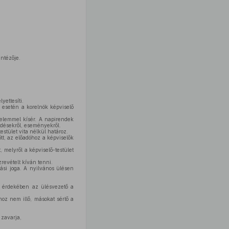
intézője.
yettesíti.
a esetén a korelnök képviselő
yelemmel kísér. A napirendek
kedésekről, eseményekről.
estület vita nélkül határoz.
tt, az előadóhoz a képviselők
, melyről a képviselő-testület
zrevételt kíván tenni.
ási joga. A nyilvános ülésen
a érdekében az ülésvezető a
hoz nem illő, másokat sértő a
 zavarja,