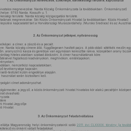
1.
Az Önkormányzat elnevezése, székhelye, illetékességi területe, kapcsolatai
vatalos megnevezése: Narda Község Önkormányzata (a továbbiakban: Önkormányzat)
elye: 9793 Narda, Kossuth u. 1.
ességi területe: Narda község közigazgatási területe.
alának megnevezése: Séi Közös Önkormányzati Hivatal (a továbbiakban: Közös Hivatal)
lepülési kapcsolatot tart a Horvátországi Muraszerdahely /Mursko Sredisce/ és az Ausztr
2.
Az Önkormányzat jelképei, nyilvánosság
képei: a címer, a zászló és a pecsét.
 Narda község címere álló, függőlegesen hasított pajzs. A jobb oldali sötétkék mezőn egy
ezőn, aranyszínű kasza és gereblye van egymáson keresztbe rakva, közepében arany búzak
izárólag hiteles alakban szabad ábrázolni. A címer használatának köre:
jlődésével foglalkozó kiadványokon, meghívókon, emléklapokon;
vényeken;
ndában, nemzetközi kapcsolatokban;
yző tevékenysége kapcsán;
elő-testület külön engedélye alapján.
 használat során biztosítani kell.
polgári címet adományozhat.
lgármester, a jegyző, a közös önkormányzati hivatal hivatalos kör alakú pecsétjén közép
irat olvasható:
nyzata
tere
 Hivatal Jegyzője
i Hivatal
3.
Az Önkormányzat feladatvállalása
llátja Magyarország helyi önkormányzatairól szóló
2011. évi CLXXXIX. törvény (a továb
telező és önként vállalt feladatokat.