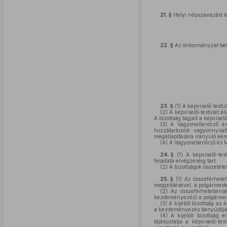
21. §
Helyi népszavazást l
22. §
Az önkormányzat bels
23. §
(1)
A képviselő-testül
(2)
A képviselő-testület ál
A bizottság tagjait a képvise
(3)
A Vagyonellenőrző és 
hozzátartozóik vagyonnyilat
megállapítására irányuló kér
(4)
A Vagyonellenőrző és Mé
24. §
(1)
A képviselő-test
feladata elvégzéséig tart.
(2)
A bizottságok összetétel
25. §
(1)
Az összeférhetet
megjelölésével, a polgármest
(2)
Az összeférhetetlensé
kezdeményezés) a polgármester
(3)
A kijelölt bizottság az
a kezdeményezés benyújtóját
(4)
A kijelölt bizottság 
tájékoztatja a képviselő-tes