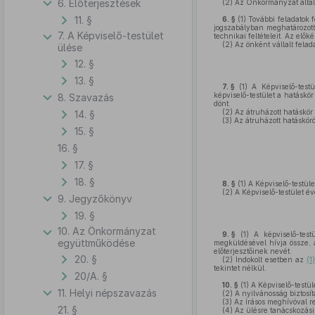
6. Előterjesztések
(2)
Az Önkormányzat által 
11. §
6. §
(1)
További feladatok fe
jogszabályban meghatározott 
7. A Képviselő-testület
technikai feltételeit. Az elők
(2)
Az önként vállalt felad
ülése
12. §
13. §
7. §
(1)
A Képviselő-testül
képviselő-testület a hatáskö
8. Szavazás
dönt.
(2)
Az átruházott hatáskör 
14. §
(3)
Az átruházott hatáskörö
15. §
16. §
17. §
18. §
8. §
(1)
A Képviselő-testüle
(2)
A Képviselő-testület éve
9. Jegyzőkönyv
19. §
10. Az Önkormányzat
9. §
(1)
A képviselő-testü
együttműködése
megküldésével hívja össze, a
előterjesztőinek nevét.
20. §
(2)
Indokolt esetben az
(1
tekintet nélkül.
20/A. §
10. §
(1)
A Képviselő-testüle
11. Helyi népszavazás
(2)
A nyilvánosság biztosít
(3)
Az írásos meghívóval r
21. §
(4)
Az ülésre tanácskozási 