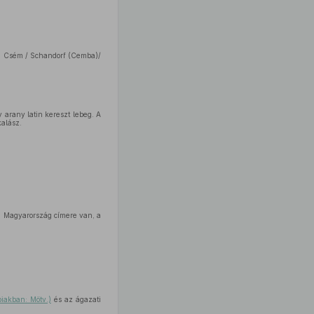
iai Csém / Schandorf (Cemba)/
 arany latin kereszt lebeg. A
alász.
en Magyarország címere van, a
biakban: Mötv.)
és az ágazati