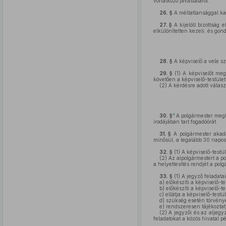
vonatkozó javaslatáról.
26. §
A méltatlansággal kap
27. §
A kijelölt bizottság 
elkülönítetten kezeli, és gon
28. §
A képviselő a vele sz
29. §
(1)
A képviselőt megil
követően a képviselő-testület
(2)
A kérdésre adott válasz
4
30. §
A polgármester megbí
irodájában tart fogadóórát.
31. §
A polgármester akad
minősül, a legalább 30 napos 
32. §
(1)
A képviselő-testül
(2)
Az alpolgármestert a po
a helyettesítés rendjét a pol
33. §
(1)
A jegyző feladatai
a)
előkészíti a képviselő-te
b)
előkészíti a képviselő-te
c)
ellátja a képviselő-test
d)
szükség esetén törvényes
e)
rendszeresen tájékoztatj
(2)
A jegyzői és az aljegyz
feladatokat a közös hivatal pé