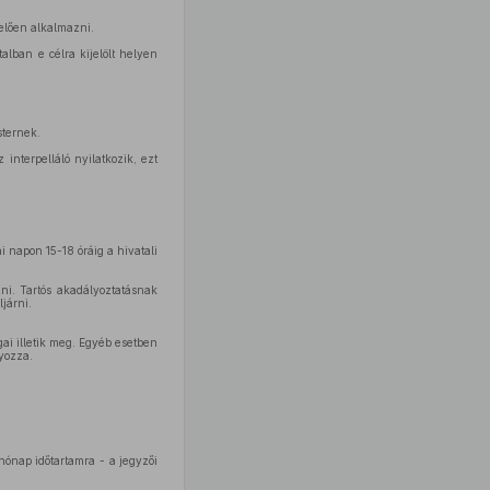
lelően alkalmazni.
alban e célra kijelölt helyen
sternek.
 interpelláló nyilatkozik, ezt
i napon 15-18 óráig a hivatali
zni. Tartós akadályoztatásnak
járni.
gai illetik meg. Egyéb esetben
lyozza.
 hónap időtartamra - a jegyzői