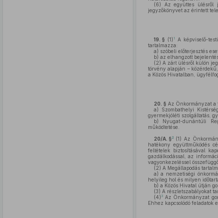
(6)
Az együttes ülésről j
jegyzőkönyvet az érintett tel
1
19. §
(1)
A képviselő-test
tartalmazza:
a)
szóbeli előterjesztés ese
b)
az elhangzott bejelentése
(2)
A zárt ülésről külön je
törvény alapján – közérdekű,
a Közös Hivatalban, ügyfélfo
20. §
Az Önkormányzat a fe
a)
Szombathelyi Kistérség
gyermekjóléti szolgáltatás, 
b)
Nyugat-dunántúli Regi
működtetése.
2
20/A. §
(1)
Az Önkormányz
hatékony együttműködés cél
feltételek biztosításával ka
gazdálkodással, az informáci
vagyonkezeléssel összefüggő
(2)
A Megállapodás tartal
a)
a nemzetiségi önkormányz
helyileg hol és milyen időtart
b)
a Közös Hivatal útján go
(3)
A részletszabályokat t
3
(4)
Az Önkormányzat gondo
Ehhez kapcsolódó feladatok e