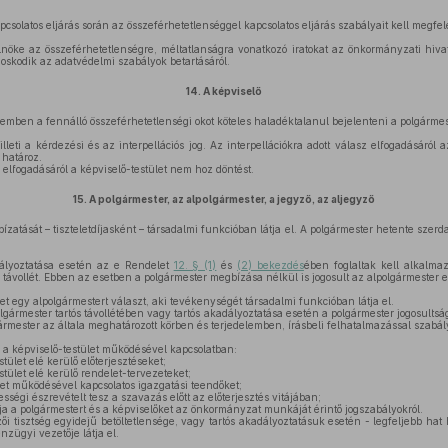
csolatos eljárás során az összeférhetetlenséggel kapcsolatos eljárás szabályait kell megfe
elnöke az összeférhetetlenségre, méltatlanságra vonatkozó iratokat az önkormányzati hivat
doskodik az adatvédelmi szabályok betartásáról.
14.
A képviselő
emben a fennálló összeférhetetlenségi okot köteles haladéktalanul bejelenteni a polgárme
leti a kérdezési és az interpellációs jog. Az interpellációkra adott válasz elfogadásáról az
 határoz.
 elfogadásáról a képviselő-testület nem hoz döntést.
15.
A polgármester, az alpolgármester, a jegyző, az aljegyző
zatását – tiszteletdíjasként – társadalmi funkcióban látja el. A polgármester hetente szerda
ályoztatása esetén az e Rendelet
12. § (1)
és
(2) bekezdés
ében foglaltak kell alkalma
távollét. Ebben az esetben a polgármester megbízása nélkül is jogosult az alpolgármester el
et egy alpolgármestert választ, aki tevékenységét társadalmi funkcióban látja el.
lgármester tartós távollétében vagy tartós akadályoztatása esetén a polgármester jogosultsá
gármester az általa meghatározott körben és terjedelemben, írásbeli felhatalmazással szabá
 a képviselő-testület működésével kapcsolatban:
stület elé kerülő előterjesztéseket;
stület elé kerülő rendelet-tervezeteket;
ület működésével kapcsolatos igazgatási teendőket;
ségi észrevételt tesz a szavazás előtt az előterjesztés vitájában;
a a polgármestert és a képviselőket az önkormányzat munkáját érintő jogszabályokról.
ői tisztség egyidejű betöltetlensége, vagy tartós akadályoztatásuk esetén - legfeljebb hat
nzügyi vezetője látja el.