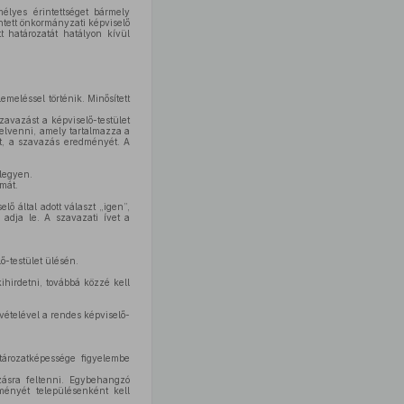
lyes érintettséget bármely
ntett önkormányzati képviselő
 határozatát hatályon kívül
emeléssel történik. Minősített
zavazást a képviselő-testület
l felvenni, amely tartalmazza a
et, a szavazás eredményét. A
legyen.
mát.
ő által adott választ „igen”,
 adja le. A szavazati ívet a
-testület ülésén.
hirdetni, továbbá közzé kell
vételével a rendes képviselő-
tározatképessége figyelembe
zásra feltenni. Egybehangzó
ményét településenként kell