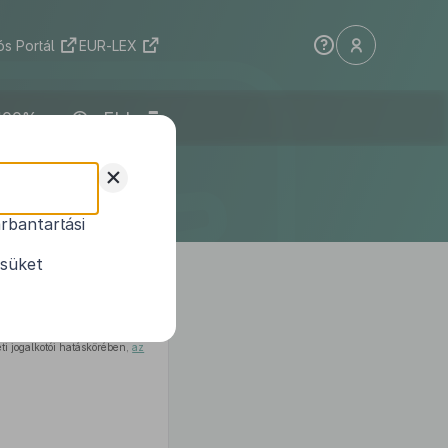
s Portál
EUR-LEX
ELI
letének
+
te
rbantartási
bályzatáról
ésüket
ti jogalkotói hatáskörében,
az