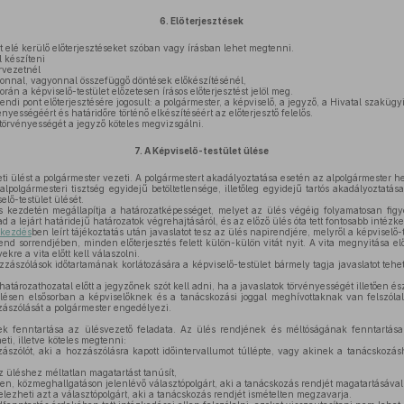
6.
Előterjesztések
t elé kerülő előterjesztéseket szóban vagy írásban lehet megtenni.
l készíteni
rvezetnél
onnal, vagyonnal összefüggő döntések előkészítésénél,
rán a képviselő-testület előzetesen írásos előterjesztést jelöl meg.
rendi pont előterjesztésére jogosult: a polgármester, a képviselő, a jegyző, a Hivatal szakügy
nyességéért és határidőre történő elkészítéséért az előterjesztő felelős.
 törvényességét a jegyző köteles megvizsgálni.
7.
A Képviselő-testület ülése
ti ülést a polgármester vezeti. A polgármestert akadályoztatása esetén az alpolgármester hel
lpolgármesteri tisztség egyidejű betöltetlensége, illetőleg egyidejű tartós akadályoztatás
elő-testület ülését.
 kezdetén megállapítja a határozatképességet, melyet az ülés végéig folyamatosan fig
 ad a lejárt határidejű határozatok végrehajtásáról, és az előző ülés óta tett fontosabb intéz
ekezdés
ben leírt tájékoztatás után javaslatot tesz az ülés napirendjére, melyről a képviselő-t
nd sorrendjében, minden előterjesztés felett külön-külön vitát nyit. A vita megnyitása elő
kre a vita előtt kell válaszolni.
zzászólások időtartamának korlátozására a képviselő-testület bármely tagja javaslatot tehet
határozathozatal előtt a jegyzőnek szót kell adni, ha a javaslatok törvényességét illetően és
ülésen elsősorban a képviselőknek és a tanácskozási joggal meghívottaknak van felszólal
ászólását a polgármester engedélyezi.
k fenntartása az ülésvezető feladata. Az ülés rendjének és méltóságának fenntartás
ti, illetve köteles megtenni:
ászólót, aki a hozzászólásra kapott időintervallumot túllépte, vagy akinek a tanácskozás
az üléshez méltatlan magatartást tanúsít,
sen, közmeghallgatáson jelenlévő választópolgárt, aki a tanácskozás rendjét magatartásával
lezheti azt a választópolgárt, aki a tanácskozás rendjét ismételten megzavarja.