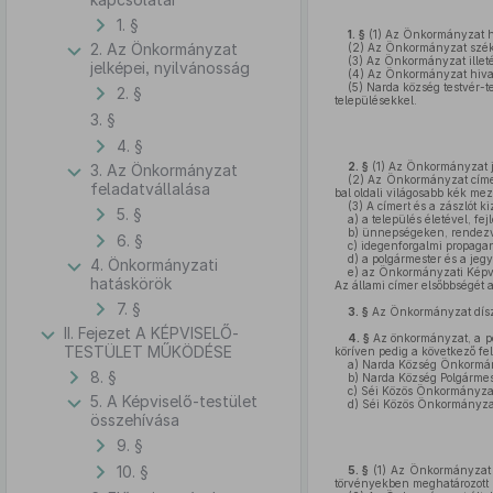
1. §
1. §
(1)
Az Önkormányzat hi
2. Az Önkormányzat
(2)
Az Önkormányzat székh
(3)
Az Önkormányzat illeték
jelképei, nyilvánosság
(4)
Az Önkormányzat hivat
(5)
Narda község testvér-te
2. §
településekkel.
3. §
4. §
2. §
(1)
Az Önkormányzat jel
3. Az Önkormányzat
(2)
Az Önkormányzat címere:
feladatvállalása
bal oldali világosabb kék m
(3)
A címert és a zászlót k
5. §
a)
a település életével, fe
b)
ünnepségeken, rendez
6. §
c)
idegenforgalmi propaga
d)
a polgármester és a jeg
4. Önkormányzati
e)
az Önkormányzati Képvis
hatáskörök
Az állami címer elsőbbségét a
7. §
3. §
Az Önkormányzat dísz
II. Fejezet A KÉPVISELŐ-
4. §
Az önkormányzat, a po
TESTÜLET MŰKÖDÉSE
köríven pedig a következő fel
a)
Narda Község Önkormá
8. §
b)
Narda Község Polgármes
c)
Séi Közös Önkormányzati
5. A Képviselő-testület
d)
Séi Közös Önkormányzat
összehívása
9. §
10. §
5. §
(1)
Az Önkormányzat e
törvényekben meghatározott kö