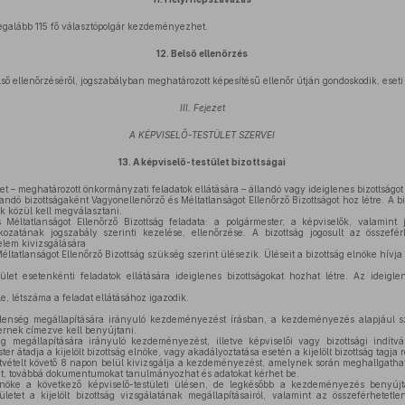
egalább 115 fő választópolgár kezdeményezhet.
12.
Belső ellenőrzés
ő ellenőrzéséről, jogszabályban meghatározott képesítésű ellenőr útján gondoskodik, eset
III. Fejezet
A KÉPVISELŐ-TESTÜLET SZERVEI
13.
A képviselő-testület bizottságai
et – meghatározott önkormányzati feladatok ellátására – állandó vagy ideiglenes bizottságot 
landó bizottságaként Vagyonellenőrző és Méltatlanságot Ellenőrző Bizottságot hoz létre. A b
lők közül kell megválasztani.
Méltatlanságot Ellenőrző Bizottság feladata: a polgármester, a képviselők, valamint 
kozatának jogszabály szerinti kezelése, ellenőrzése. A bizottság jogosult az összefé
elem kivizsgálására
ltatlanságot Ellenőrző Bizottság szükség szerint ülésezik. Üléseit a bizottság elnöke hívja
ület esetenkénti feladatok ellátására ideiglenes bizottságokat hozhat létre. Az ideigle
e, létszáma a feladat ellátásához igazodik.
lenség megállapítására irányuló kezdeményezést írásban, a kezdeményezés alapjául s
ernek címezve kell benyújtani.
g megállapítására irányuló kezdeményezést, illetve képviselői vagy bizottsági indítv
 átadja a kijelölt bizottság elnöke, vagy akadályoztatása esetén a kijelölt bizottság tagja 
 átvételt követő 8 napon belül kivizsgálja a kezdeményezést, amelynek során meghallgathatj
, továbbá dokumentumokat tanulmányozhat és adatokat kérhet be.
elnöke a következő képviselő-testületi ülésen, de legkésőbb a kezdeményezés benyúj
tületet a kijelölt bizottság vizsgálatának megállapításairól, valamint az összeférhetetl