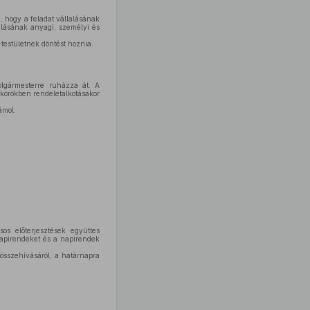
i, hogy a feladat vállalásának
lalásának anyagi, személyi és
-testületnek döntést hoznia.
polgármesterre ruházza át. A
ykörökben rendeletalkotásakor
ámol.
os előterjesztések együttes
napirendeket és a napirendek
összehívásáról, a határnapra