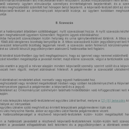
enntartás érdekében tett intézkedései ellen felszólalni, azokat visszautasítani nem lehet.
ő valamely ügyben elmulasztja személyes érintettségének bejelentését, és a szemé
ntés meghozatalától számított hat hónapon belül bejelenti, a képviselő-testület dönt az éri
képviselő-testület az önkormányzati képviselőt kizárja, az ügyben korábban meghozott
yalja.
8.
Szavazás
et a határozatait általában szótöbbséggel, nyílt szavazással hozza. A nyílt szavazás kézfel
ben meghatározott ügyeken túlmenően: fegyelmi ügyek elbírálásához.
ékba helyezett szavazólapon külön helyiség és urna igénybevételével történik. A titkos s
 3 főből álló ideiglenes bizottság bonyolítja le. A titkos szavazásról külön jegyzőkönyvet kel
szavazást lebonyolító bizottság tagjainak nevét, a szavazás során felmerült körülmények
tést az ülésről készült jegyzőkönyvben alakszerű határozatba kell foglalni.
tt kérdést közérthetően úgy kell megfogalmazni, hogy az igennel vagy nemmel eldönthető 
ást követően megállapítja a javaslat mellet, majd ellene szavazók, végül a tartózkodók szá
ás esetén a jegyző a névsor alapján minden képviselőt személy szerint szólít és a képvisel
zati íven rögzíti, melyet aláírásával hitelesít. A polgármester a szavazatát utolsóként
t döntésével rendeletet alkot, normatív vagy egyedi határozatot hoz.
meghozatalát vagy rendelet megalkotását írásban vagy szóban kezdeményezheti a Képviselő
ényezésre jogosult a polgármester, a képviselő és a jegyző.
leteket az Önkormányzat székhelyén található hirdetőtáblán való kifüggesztéssel kell ki
apján.
t más település képviselő-testületeivel együttes ülést tarthat, melyre a
(2)-(6) bekezdés
ki
abályok az irányadóak.
gyüttes ülésére szóló meghívót az érintett települések polgármesterei írják alá.
 ülés helyszíne Narda, akkor az együttes ülést Narda polgármestere vezeti.
határozatképességet a résztvevő képviselő-testületek külön- külön megállapított ha
n a határozati javaslatot a résztvevő képviselő-testületeknek külön-külön kell szava
etén a javaslatot elfogadottnak kell tekinteni és a jegyzőkönyvben a döntések ered