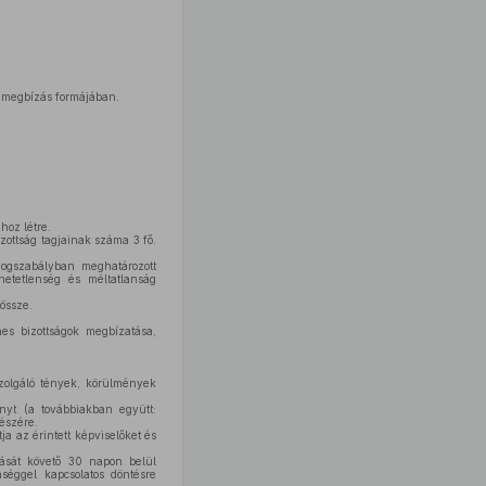
i megbízás formájában.
hoz létre.
izottság tagjainak száma 3 fő.
jogszabályban meghatározott
rhetetlenség és méltatlanság
 össze.
nes bizottságok megbízatása,
zolgáló tények, körülmények
ányt (a továbbiakban együtt:
részére.
a az érintett képviselőket és
tását követő 30 napon belül
enséggel kapcsolatos döntésre