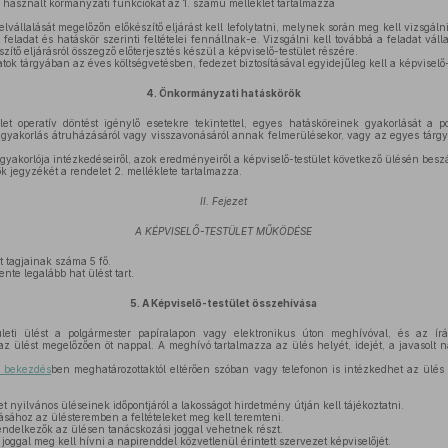
használt kormányzati funkciókat az 1. számú melléklet tartalmazza
lvállalását megelőzőn előkészítő eljárást kell lefolytatni, melynek során meg kell vizsgáln
feladat és hatáskör szerinti feltételei fennállnak-e. Vizsgálni kell továbbá a feladat vál
észítő eljárásról összegző előterjesztés készül a képviselő-testület részére.
atok tárgyában az éves költségvetésben, fedezet biztosításával egyidejűleg kell a képviselő
4.
Önkormányzati hatáskörök
et operatív döntést igénylő esetekre tekintettel, egyes hatásköreinek gyakorlását a 
r gyakorlás átruházásáról vagy visszavonásáról annak felmerülésekor, vagy az egyes tárg
gyakorlója intézkedéseiről, azok eredményeiről a képviselő-testület következő ülésén besz
k jegyzékét a rendelet 2. melléklete tartalmazza.
II. Fejezet
A KÉPVISELŐ-TESTÜLET MŰKÖDÉSE
t tagjainak száma 5 fő.
nte legalább hat ülést tart.
5.
A Képviselő-testület összehívása
leti ülést a polgármester papíralapon vagy elektronikus úton meghívóval, és az írás
z ülést megelőzően öt nappal. A meghívó tartalmazza az ülés helyét, idejét, a javasolt 
) bekezdés
ben meghatározottaktól eltérően szóban vagy telefonon is intézkedhet az ülés 
t nyilvános üléseinek időpontjáról a lakosságot hirdetmény útján kell tájékoztatni.
ásához az ülésteremben a feltételeket meg kell teremteni.
endelkezők az ülésen tanácskozási joggal vehetnek részt.
joggal meg kell hívni a napirenddel közvetlenül érintett szervezet képviselőjét.