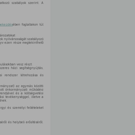
atkozó szabályok szerint. A
bekezdés
ében foglaltakon túl
tározatokat
tok nyilvánosságát szabályozó
nyv ezen része megtekinthető
ulásokban vesz részt:
szeres házi segítségnyújtás,
si rendszer létrehozása és
mányzat) az egymás közötti
ott önkormányzati működési
 rendjével és a költségvetési
ási tevékenységgel, illetve a
tnek.
rgyi és személyi feltételeket
l és helybeli erősítéséről.