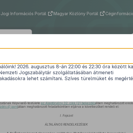
Jogi Információs Portál
Magyar Közlöny Portál
Céginformáció
Község Önkormányzat Képviselő-testü
/2021. (VII. 28.) önkormányzati rendele
nálóink! 2026. augusztus 8-án 22:00 és 22:30 óra között ka
Nemzeti Jogszabálytár szolgáltatásában átmeneti
ég Önkormányzatának Szervezeti és Működési Sza
kadásokra lehet számítani. Szíves türelmüket és megért
Hatályos: 2026. 02. 26. –
atának Képviselő-testülete
az Alaptörvény 32. cikk (2) bekezdés
ében meghatározott erede
zdés d) pont
jában meghatározott feladatkörében eljárva a következőket rendeli el:
I. Fejezet
ÁLTALÁNOS RENDELKEZÉSEK