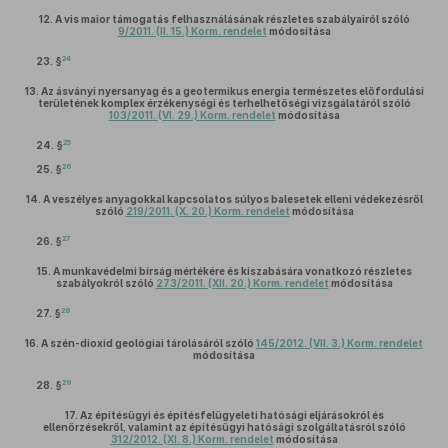
12.
A vis maior támogatás felhasználásának részletes szabályairól szóló
9/2011. (II. 15.) Korm. rendelet
módosítása
24
23. §
13.
Az ásványi nyersanyag és a geotermikus energia természetes előfordulási
területének komplex érzékenységi és terhelhetőségi vizsgálatáról szóló
103/2011. (VI. 29.) Korm. rendelet
módosítása
25
24. §
26
25. §
14.
A veszélyes anyagokkal kapcsolatos súlyos balesetek elleni védekezésről
szóló
219/2011. (X. 20.) Korm. rendelet
módosítása
27
26. §
15.
A munkavédelmi bírság mértékére és kiszabására vonatkozó részletes
szabályokról szóló
273/2011. (XII. 20.) Korm. rendelet
módosítása
28
27. §
16.
A szén-dioxid geológiai tárolásáról szóló
145/2012. (VII. 3.) Korm. rendelet
módosítása
29
28. §
17.
Az építésügyi és építésfelügyeleti hatósági eljárásokról és
ellenőrzésekről, valamint az építésügyi hatósági szolgáltatásról szóló
312/2012. (XI. 8.) Korm. rendelet
módosítása