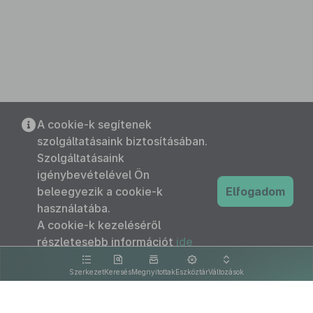
A cookie-k segítenek
szolgáltatásaink biztosításában.
Szolgáltatásaink
igénybevételével Ön
beleegyezik a cookie-k
Elfogadom
használatába.
A cookie-k kezeléséről
részletesebb információt
ide
kattintva olvashat.
Szerkezet
Keresés
Megnyitottak
Eszköztár
Változások