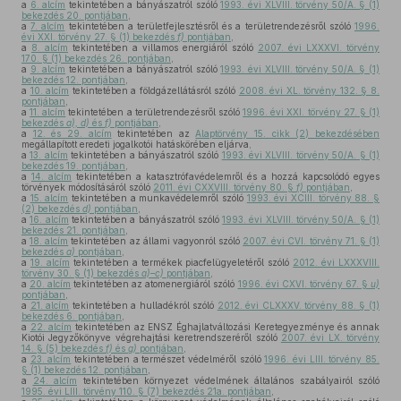
a
6. alcím
tekintetében a bányászatról szóló
1993. évi XLVIII. törvény 50/A. § (1)
bekezdés 20. pontjában
,
a
7. alcím
tekintetében a területfejlesztésről és a területrendezésről szóló
1996.
évi XXI. törvény 27. § (1) bekezdés
f)
pontjában
,
a
8. alcím
tekintetében a villamos energiáról szóló
2007. évi LXXXVI. törvény
170. § (1) bekezdés 26. pontjában
,
a
9. alcím
tekintetében a bányászatról szóló
1993. évi XLVIII. törvény 50/A. § (1)
bekezdés 12. pontjában
,
a
10. alcím
tekintetében a földgázellátásról szóló
2008. évi XL. törvény 132. § 8.
pontjában
,
a
11. alcím
tekintetében a területrendezésről szóló
1996. évi XXI. törvény 27. § (1)
bekezdés
a), d)
és
f)
pontjában
,
a
12. és 29. alcím
tekintetében az
Alaptörvény 15. cikk (2) bekezdésében
megállapított eredeti jogalkotói hatáskörében eljárva,
a
13. alcím
tekintetében a bányászatról szóló
1993. évi XLVIII. törvény 50/A. § (1)
bekezdés 19. pontjában
,
a
14. alcím
tekintetében a katasztrófavédelemről és a hozzá kapcsolódó egyes
törvények módosításáról szóló
2011. évi CXXVIII. törvény 80. §
f)
pontjában
,
a
15. alcím
tekintetében a munkavédelemről szóló
1993. évi XCIII. törvény 88. §
(2) bekezdés
d)
pontjában
,
a
16. alcím
tekintetében a bányászatról szóló
1993. évi XLVIII. törvény 50/A. § (1)
bekezdés 21. pontjában
,
a
18. alcím
tekintetében az állami vagyonról szóló
2007. évi CVI. törvény 71. § (1)
bekezdés
a)
pontjában
,
a
19. alcím
tekintetében a termékek piacfelügyeletéről szóló
2012. évi LXXXVIII.
törvény 30. § (1) bekezdés
a)–c)
pontjában
,
a
20. alcím
tekintetében az atomenergiáról szóló
1996. évi CXVI. törvény 67. §
u)
pontjában
,
a
21. alcím
tekintetében a hulladékról szóló
2012. évi CLXXXV. törvény 88. § (1)
bekezdés 6. pontjában
,
a
22. alcím
tekintetében az ENSZ Éghajlatváltozási Keretegyezménye és annak
Kiotói Jegyzőkönyve végrehajtási keretrendszeréről szóló
2007. évi LX. törvény
14. § (5) bekezdés
f)
és
g)
pontjában
,
a
23. alcím
tekintetében a természet védelméről szóló
1996. évi LIII. törvény 85.
§ (1) bekezdés 12. pontjában
,
a
24. alcím
tekintetében környezet védelmének általános szabályairól szóló
1995. évi LIII. törvény 110. § (7) bekezdés 21a. pontjában
,