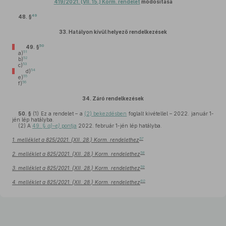
419/2021. (VII. 15.) Korm. rendelet
módosítása
49
48. §
33.
Hatályon kívül helyező rendelkezések
50
49. §
51
a)
52
b)
53
c)
54
d)
55
e)
56
f)
34.
Záró rendelkezések
50. §
(1)
Ez a rendelet – a
(2) bekezdésben
foglalt kivétellel – 2022. január 1-
jén lép hatályba.
(2)
A
49. §
a)–e)
pontja
2022. február 1-jén lép hatályba.
57
1. melléklet a 825/2021. (XII. 28.) Korm. rendelethez
58
2. melléklet a 825/2021. (XII. 28.) Korm. rendelethez
59
3. melléklet a 825/2021. (XII. 28.) Korm. rendelethez
60
4. melléklet a 825/2021. (XII. 28.) Korm. rendelethez