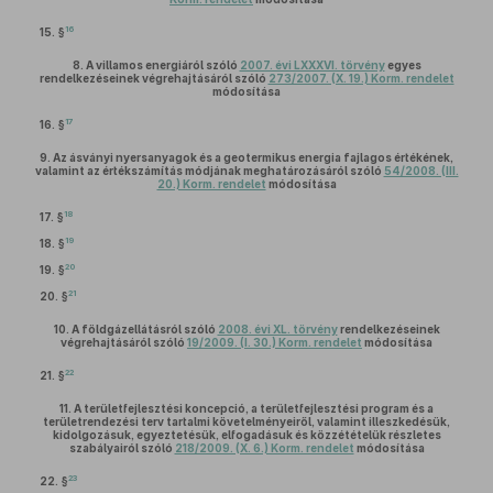
16
15. §
8.
A villamos energiáról szóló
2007. évi LXXXVI. törvény
egyes
rendelkezéseinek végrehajtásáról szóló
273/2007. (X. 19.) Korm. rendelet
módosítása
17
16. §
9.
Az ásványi nyersanyagok és a geotermikus energia fajlagos értékének,
valamint az értékszámítás módjának meghatározásáról szóló
54/2008. (III.
20.) Korm. rendelet
módosítása
18
17. §
19
18. §
20
19. §
21
20. §
10.
A földgázellátásról szóló
2008. évi XL. törvény
rendelkezéseinek
végrehajtásáról szóló
19/2009. (I. 30.) Korm. rendelet
módosítása
22
21. §
11.
A területfejlesztési koncepció, a területfejlesztési program és a
területrendezési terv tartalmi követelményeiről, valamint illeszkedésük,
kidolgozásuk, egyeztetésük, elfogadásuk és közzétételük részletes
szabályairól szóló
218/2009. (X. 6.) Korm. rendelet
módosítása
23
22. §