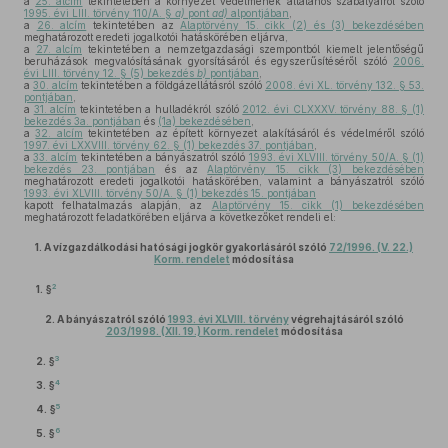
a
25. alcím
tekintetében a környezet védelmének általános szabályairól szóló
1995. évi LIII. törvény 110/A. §
a)
pont
ad)
alpontjában
,
a
26. alcím
tekintetében az
Alaptörvény 15. cikk (2) és (3) bekezdésében
meghatározott eredeti jogalkotói hatáskörében eljárva,
a
27. alcím
tekintetében a nemzetgazdasági szempontból kiemelt jelentőségű
beruházások megvalósításának gyorsításáról és egyszerűsítéséről szóló
2006.
évi LIII. törvény 12. § (5) bekezdés
b)
pontjában
,
a
30. alcím
tekintetében a földgázellátásról szóló
2008. évi XL. törvény 132. § 53.
pontjában
,
a
31. alcím
tekintetében a hulladékról szóló
2012. évi CLXXXV. törvény 88. § (1)
bekezdés 3a. pontjában
és
(1a) bekezdésében
,
a
32. alcím
tekintetében az épített környezet alakításáról és védelméről szóló
1997. évi LXXVIII. törvény 62. § (1) bekezdés 37. pontjában
,
a
33. alcím
tekintetében a bányászatról szóló
1993. évi XLVIII. törvény 50/A. § (1)
bekezdés 23. pontjában
és az
Alaptörvény 15. cikk (3) bekezdésében
meghatározott eredeti jogalkotói hatáskörében, valamint a bányászatról szóló
1993. évi XLVIII. törvény 50/A. § (1) bekezdés 15. pontjában
kapott felhatalmazás alapján, az
Alaptörvény 15. cikk (1) bekezdésében
meghatározott feladatkörében eljárva a következőket rendeli el:
1.
A vízgazdálkodási hatósági jogkör gyakorlásáról szóló
72/1996. (V. 22.)
Korm. rendelet
módosítása
2
1. §
2.
A bányászatról szóló
1993. évi XLVIII. törvény
végrehajtásáról szóló
203/1998. (XII. 19.) Korm. rendelet
módosítása
3
2. §
4
3. §
5
4. §
6
5. §