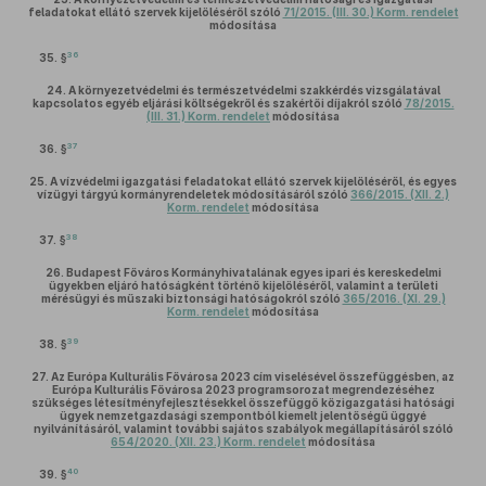
feladatokat ellátó szervek kijelöléséről szóló
71/2015. (III. 30.) Korm. rendelet
módosítása
36
35. §
24.
A környezetvédelmi és természetvédelmi szakkérdés vizsgálatával
kapcsolatos egyéb eljárási költségekről és szakértői díjakról szóló
78/2015.
(III. 31.) Korm. rendelet
módosítása
37
36. §
25.
A vízvédelmi igazgatási feladatokat ellátó szervek kijelöléséről, és egyes
vízügyi tárgyú kormányrendeletek módosításáról szóló
366/2015. (XII. 2.)
Korm. rendelet
módosítása
38
37. §
26.
Budapest Főváros Kormányhivatalának egyes ipari és kereskedelmi
ügyekben eljáró hatóságként történő kijelöléséről, valamint a területi
mérésügyi és műszaki biztonsági hatóságokról szóló
365/2016. (XI. 29.)
Korm. rendelet
módosítása
39
38. §
27.
Az Európa Kulturális Fővárosa 2023 cím viselésével összefüggésben, az
Európa Kulturális Fővárosa 2023 programsorozat megrendezéséhez
szükséges létesítményfejlesztésekkel összefüggő közigazgatási hatósági
ügyek nemzetgazdasági szempontból kiemelt jelentőségű üggyé
nyilvánításáról, valamint további sajátos szabályok megállapításáról szóló
654/2020. (XII. 23.) Korm. rendelet
módosítása
40
39. §