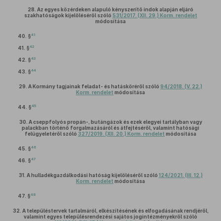
28.
Az egyes közérdeken alapuló kényszerítő indok alapján eljáró
szakhatóságok kijelöléséről szóló
531/2017. (XII. 29.) Korm. rendelet
módosítása
41
40. §
42
41. §
43
42. §
44
43. §
29.
A Kormány tagjainak feladat- és hatásköréről szóló
94/2018. (V. 22.)
Korm. rendelet
módosítása
45
44. §
30.
A cseppfolyós propán-, butángázok és ezek elegyei tartályban vagy
palackban történő forgalmazásáról és átfejtéséről, valamint hatósági
felügyeletéről szóló
327/2019. (XII. 20.) Korm. rendelet
módosítása
46
45. §
47
46. §
31.
A hulladékgazdálkodási hatóság kijelöléséről szóló
124/2021. (III. 12.)
Korm. rendelet
módosítása
48
47. §
32.
A településtervek tartalmáról, elkészítésének és elfogadásának rendjéről,
valamint egyes településrendezési sajátos jogintézményekről szóló