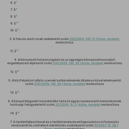
7
6. §
8
7. §
9
8. §
10
9. §
11
10. §
3.
A felszín alatti vizek védelméről szóló
219/2004. (VII. 21.) Korm. rendelet
módosítása
12
11. §
4.
A környezeti hatásvizsgálati és az egységes környezethasználati
engedélyezési eljárásról szóló
314/2005. (XII. 25.) Korm. rendelet
módosítása
13
12. §
5.
A közfeladatot ellátó szervek iratkezelésének általános követelményeiről
szóló
335/2005. (XII. 29.) Korm. rendelet
módosítása
14
13. §
6.
A bányafelügyelet hatáskörébe tartozó egyes nyomástartó berendezések
hatósági felügyeletéről szóló
23/2006. (II. 3.) Korm. rendelet
módosítása
15
14. §
7.
A területfejlesztéssel és a területrendezéssel kapcsolatos információs
rendszerről és a kötelező adatközlés szabályairól szóló
31/2007. (II. 28.)
Korm. rendelet
módosítása