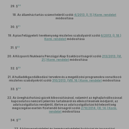
30
29. §
18.
Az államháztartás számviteléről szóló
4/2013. (I. 11.) Korm. rendelet
módosítása
31
30. §
19.
A piacfelügyeleti tevékenység részletes szabályairól szóló
6/2013. (I. 18.)
Korm. rendelet
módosítása
32
31. §
20.
A Központi Nukleáris Pénzügyi Alap Szakbizottságról szóló
213/2013. (VI.
21.) Korm. rendelet
módosítása
33
32. §
21.
A hulladékgazdálkodási tervekre és a megelőzési programokra vonatkozó
részletes szabályokról szóló
310/2013. (VIII. 16.) Korm. rendelet
módosítása
34
33. §
22.
Az üvegházhatású gázok kibocsátásával, valamint az éghajlatváltozással
kapcsolatos nemzeti jelentés tartalmáról és elkészítésének módjáról, az
adatszolgáltatás rendjéről, illetve az adatszolgáltatási kötelezettség
megszegése esetén fizetendő bírságról szóló
278/2014. (XI. 14.) Korm.
rendelet
módosítása
35
34. §
23.
A környezetvédelmi és természetvédelmi hatósági és igazgatási