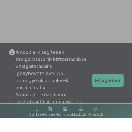
A cookie-k segítenek
szolgáltatásaink biztosításában.
Szolgáltatásaink
igénybevételével Ön
beleegyezik a cookie-k
Elfogadom
használatába.
A cookie-k kezeléséről
részletesebb információt
ide
kattintva olvashat.
Szerkezet
Keresés
Megnyitottak
Eszköztár
Változások