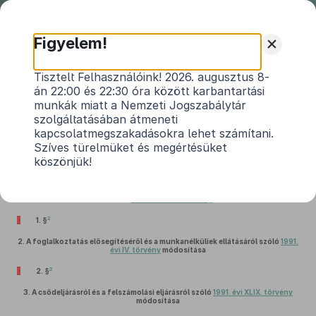
Nemzeti
Jogszabálytár
+
Figyelem!
2021. évi LXXXV. törvény
Tisztelt Felhasználóink! 2026. augusztus 8-
án 22:00 és 22:30 óra között karbantartási
egyes törvényeknek a kisgyermekkel otthon
munkák miatt a Nemzeti Jogszabálytár
lévők szövetkezete létrehozásával összefüggő
szolgáltatásában átmeneti
1
módosításáról
kapcsolatmegszakadásokra lehet számítani.
Szíves türelmüket és megértésüket
Hatályos: 2021. 07. 02. – 2021. 07. 02.
köszönjük!
1.
Az illetékről szóló
1990. évi XCIII. törvény
módosítása
2
1. §
2.
A foglalkoztatás elősegítéséről és a munkanélküliek ellátásáról szóló
1991.
évi IV. törvény
módosítása
3
2. §
3.
A csődeljárásról és a felszámolási eljárásról szóló
1991. évi XLIX. törvény
módosítása