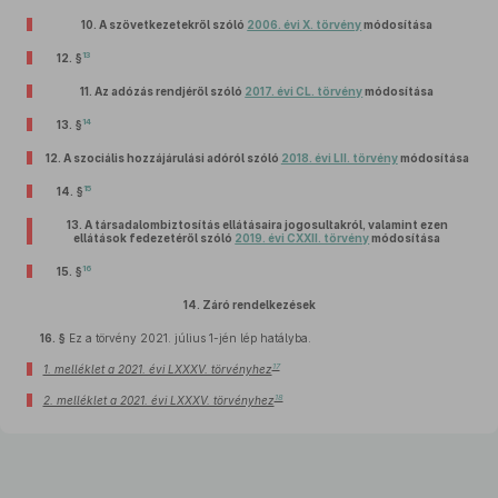
10.
A szövetkezetekről szóló
2006. évi X. törvény
módosítása
13
12. §
11.
Az adózás rendjéről szóló
2017. évi CL. törvény
módosítása
14
13. §
12.
A szociális hozzájárulási adóról szóló
2018. évi LII. törvény
módosítása
15
14. §
13.
A társadalombiztosítás ellátásaira jogosultakról, valamint ezen
ellátások fedezetéről szóló
2019. évi CXXII. törvény
módosítása
16
15. §
14.
Záró rendelkezések
16. §
Ez a törvény 2021. július 1-jén lép hatályba.
17
1. melléklet a 2021. évi LXXXV. törvényhez
18
2. melléklet a 2021. évi LXXXV. törvényhez