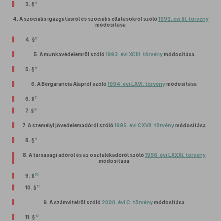
4
3. §
4.
A szociális igazgatásról és szociális ellátásokról szóló
1993. évi III. törvény
módosítása
5
4. §
5.
A munkavédelemről szóló
1993. évi XCIII. törvény
módosítása
6
5. §
6.
A Bérgarancia Alapról szóló
1994. évi LXVI. törvény
módosítása
7
6. §
8
7. §
7.
A személyi jövedelemadóról szóló
1995. évi CXVII. törvény
módosítása
9
8. §
8.
A társasági adóról és az osztalékadóról szóló
1996. évi LXXXI. törvény
módosítása
10
9. §
11
10. §
9.
A számvitelről szóló
2000. évi C. törvény
módosítása
12
11. §