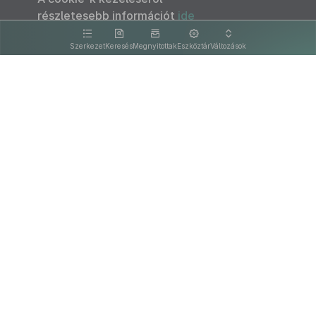
részletesebb információt
ide
kattintva olvashat.
Szerkezet
Keresés
Megnyitottak
Eszköztár
Változások
Kapcsolat
Felhasználási feltételek
PDF
Akadálymentesítési nyilatkozat
Adatkezelési tájékoztató