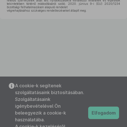
felelős szervezetek által tett nyilatkozatokra vonatkozó feltételek és eljárások
tekintetében történő módosításáról szóló, 2020. június 9-i (EU) 2020/1234
bizottsági felhatalmazáson alapuló rendelet
végrehajtásához szükséges rendelkezéseket állapít meg.
A cookie-k segítenek
szolgáltatásaink biztosításában.
Szolgáltatásaink
igénybevételével Ön
beleegyezik a cookie-k
Elfogadom
használatába.
A cookie-k kezeléséről