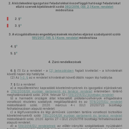
2.
A közlekedési igazgatási feladatokkal összefüggő hatósági feladatokat
ellátó szervek kijelöléséről szóló
382/2016. (XII. 2.) Korm. rendelet
módosítása
3
2. §
4
3. §
3.
A vizsgálóállomás engedélyezésének részletes eljárási szabályairól szóló
181/2017. (VII. 5.) Korm. rendelet
módosítása
5
4. §
6
5. §
4.
Záró rendelkezések
6. §
(1)
Ez a rendelet – a
(2) bekezdésben
foglalt kivétellel – a kihirdetését
követő napon lép hatályba.
(2)
Az
1–3. §
az e rendelet kihirdetését követő ötödik napon lép hatályba.
7. §
Ez a rendelet
a)
a repülőterekhez kapcsolódó követelményeknek és igazgatási eljárásoknak
a
216/2008/EK európai parlamenti és tanácsi rendelet
értelmében történő
meghatározásáról szóló, 2014. február 12-i
139/2014/EU bizottsági rendelet;
b)
a harmadik országok által kibocsátott pilótatanúsítványok elfogadására
vonatkozó részletes szabályok megállapításáról és az
1178/2011/EU rendelet
módosításáról szóló, 2020. március 4-i (EU) 2020/723 bizottsági
felhatalmazáson alapuló rendelet;
c)
a légifuvarozókra és légi járművek üzemben tartóira vonatkozó biztosítási
követelményekről szóló
785/2004/EK európai parlamenti és tanácsi rendelet
módosításáról szóló, 2020. április 27-i (EU) 2020/1118 bizottsági felhatalmazáson
alapuló rendelet;
d)
a
139/2014/EU rendeletnek
az előtér-irányítói szolgáltatások nyújtásáért