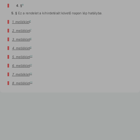
5
4. §
5. §
Ez a rendelet a kihirdetését követő napon lép hatályba.
6
1. melléklet
7
2. melléklet
8
3. melléklet
9
4. melléklet
10
5. melléklet
11
6. melléklet
12
7. melléklet
13
8. melléklet