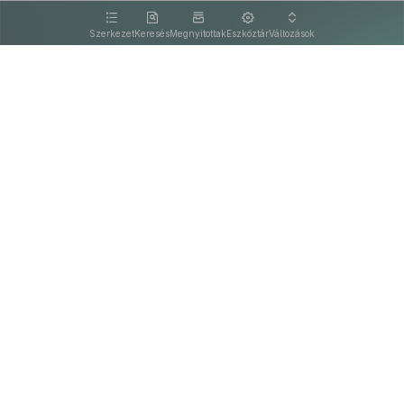
kattintva olvashat.
Szerkezet
Keresés
Megnyitottak
Eszköztár
Változások
Kapcsolat
Felhasználási feltételek
PDF
Akadálymentesítési nyilatkozat
Adatkezelési tájékoztató