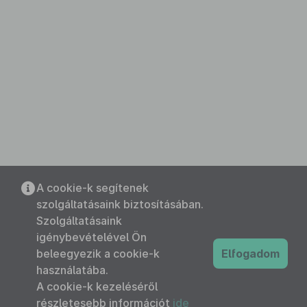
A cookie-k segítenek
szolgáltatásaink biztosításában.
Szolgáltatásaink
igénybevételével Ön
beleegyezik a cookie-k
Elfogadom
használatába.
A cookie-k kezeléséről
részletesebb információt
ide