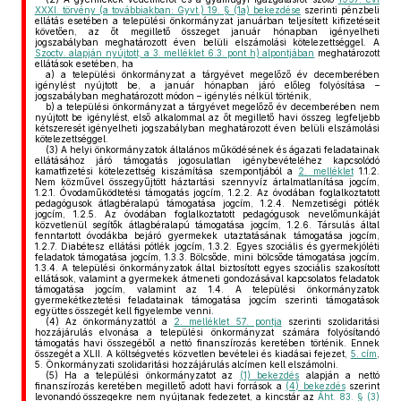
XXXI. törvény (a továbbiakban: Gyvt.) 19. § (1a) bekezdése
szerinti pénzbeli
ellátás esetében a települési önkormányzat januárban teljesített kifizetéseit
követően, az őt megillető összeget január hónapban igényelheti
jogszabályban meghatározott éven belüli elszámolási kötelezettséggel. A
Szoctv. alapján nyújtott, a 3. melléklet 6.3. pont h) alpontjában
meghatározott
ellátások esetében, ha
a)
a települési önkormányzat a tárgyévet megelőző év decemberében
igénylést nyújtott be, a január hónapban járó előleg folyósítása –
jogszabályban meghatározott módon – igénylés nélkül történik,
b)
a települési önkormányzat a tárgyévet megelőző év decemberében nem
nyújtott be igénylést, első alkalommal az őt megillető havi összeg legfeljebb
kétszeresét igényelheti jogszabályban meghatározott éven belüli elszámolási
kötelezettséggel.
(3)
A helyi önkormányzatok általános működésének és ágazati feladatainak
ellátásához járó támogatás jogosulatlan igénybevételéhez kapcsolódó
kamatfizetési kötelezettség kiszámítása szempontjából a
2. melléklet
1.1.2.
Nem közművel összegyűjtött háztartási szennyvíz ártalmatlanítása jogcím,
1.2.1. Óvodaműködtetési támogatás jogcím, 1.2.2. Az óvodában foglalkoztatott
pedagógusok átlagbéralapú támogatása jogcím, 1.2.4. Nemzetiségi pótlék
jogcím, 1.2.5. Az óvodában foglalkoztatott pedagógusok nevelőmunkáját
közvetlenül segítők átlagbéralapú támogatása jogcím, 1.2.6. Társulás által
fenntartott óvodákba bejáró gyermekek utaztatásának támogatása jogcím,
1.2.7. Diabétesz ellátási pótlék jogcím, 1.3.2. Egyes szociális és gyermekjóléti
feladatok támogatása jogcím, 1.3.3. Bölcsőde, mini bölcsőde támogatása jogcím,
1.3.4. A települési önkormányzatok által biztosított egyes szociális szakosított
ellátások, valamint a gyermekek átmeneti gondozásával kapcsolatos feladatok
támogatása jogcím, valamint az 1.4. A települési önkormányzatok
gyermekétkeztetési feladatainak támogatása jogcím szerinti támogatások
együttes összegét kell figyelembe venni.
(4)
Az önkormányzattól a
2. melléklet 57. pontja
szerinti szolidaritási
hozzájárulás elvonása a települési önkormányzat számára folyósítandó
támogatás havi összegéből a nettó finanszírozás keretében történik. Ennek
összegét a XLII. A költségvetés közvetlen bevételei és kiadásai fejezet,
5. cím
,
5. Önkormányzati szolidaritási hozzájárulás alcímen kell elszámolni.
(5)
Ha a települési önkormányzatot az
(1) bekezdés
alapján a nettó
finanszírozás keretében megillető adott havi források a
(4) bekezdés
szerint
levonandó összegekre nem nyújtanak fedezetet, a kincstár az
Áht. 83. § (3)