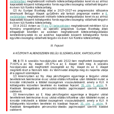
mellékletben
meghatározott indikatív kötelezettségvállalási keret és az ahhoz
kapcsolódó központi költségvetési forrás együttes összegéig vállalható tárgyévi
és éven túli fizetési kötelezettség.
(2)
Az Európai Bizottság által a 2021–2027-es programozási időszakra
létrehozott Belügyi Alapok gyűjtőnév alá tartozó programjai esetén a
6.
mellékletben
meghatározott indikatív kötelezettségvállalási keret és az ahhoz
kapcsolódó központi költségvetési forrás együttes összegéig vállalható tárgyévi
és éven túli fizetési kötelezettség.
(3)
A 2022. évben az
(1) és (2) bekezdésben
meghatározott mértéken túl a
Kormány engedélyével, az operatív programok Európai Bizottság általi
elfogadását követően az azokban meghatározott kötelezettségvállalási
keretelőirányzatok és az azokhoz kapcsolódó központi költségvetési forrás
együttes összegéig vállalható tárgyévi és éven túli fizetési kötelezettség.
III. Fejezet
A KÖZPONTI ALRENDSZEREN BELÜLI ELSZÁMOLÁSOK, KAPCSOLATOK
36. §
(1)
A szociális hozzájárulási adó 2022-ben megfizetett összegének
71,63%-a az Ny. Alapot, 28,37%-a az E. Alapot illeti meg. A szociális
hozzájárulási adó megfizetett összegéből az Ny. Alapot és az E. Alapot
megillető részt a Nemzeti Adó- és Vámhivatal állapítja meg és naponta utalja
át a jogosult számlájára.
(2)
Amennyiben az Ny. Alap pénzforgalmi egyenlege a tárgyévi utolsó
bevételének beérkezése és az utolsó ellátás kifizetése után többletet mutat, a
kincstár intézkedik a többlet összegének visszautalásáról, amely a XLII. A
költségvetés közvetlen bevételei és kiadásai fejezet,
35. cím
,
1. alcím
, 5.
Kiadások támogatására pénzeszköz-átadás jogcímcsoport szerinti kiadást
csökkenti.
(3)
Amennyiben az E. Alap pénzforgalmi egyenlege a tárgyévi utolsó
bevételének beérkezése és az utolsó ellátás kifizetése után többletet mutat, a
kincstár intézkedik a többlet összegének visszautalásáról, amely a XLII. A
költségvetés közvetlen bevételei és kiadásai fejezet,
35. cím
,
2. alcím
, 9.
Kiadások támogatására pénzeszköz-átadás jogcímcsoport szerinti kiadást
csökkenti.