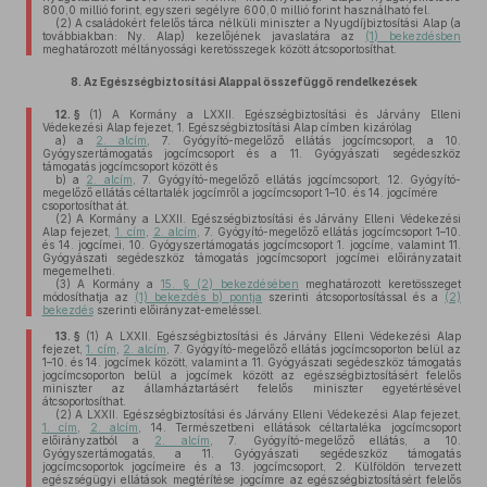
800,0 millió forint, egyszeri segélyre 600,0 millió forint használható fel.
(2)
A családokért felelős tárca nélküli miniszter a Nyugdíjbiztosítási Alap (a
továbbiakban: Ny. Alap) kezelőjének javaslatára az
(1) bekezdésben
meghatározott méltányossági keretösszegek között átcsoportosíthat.
8.
Az Egészségbiztosítási Alappal összefüggő rendelkezések
12. §
(1)
A Kormány a LXXII. Egészségbiztosítási és Járvány Elleni
Védekezési Alap fejezet, 1. Egészségbiztosítási Alap címben kizárólag
a)
a
2. alcím
, 7. Gyógyító-megelőző ellátás jogcímcsoport, a 10.
Gyógyszertámogatás jogcímcsoport és a 11. Gyógyászati segédeszköz
támogatás jogcímcsoport között és
b)
a
2. alcím
, 7. Gyógyító-megelőző ellátás jogcímcsoport, 12. Gyógyító-
megelőző ellátás céltartalék jogcímről a jogcímcsoport 1–10. és 14. jogcímére
csoportosíthat át.
(2)
A Kormány a LXXII. Egészségbiztosítási és Járvány Elleni Védekezési
Alap fejezet,
1. cím
,
2. alcím
, 7. Gyógyító-megelőző ellátás jogcímcsoport 1–10.
és 14. jogcímei, 10. Gyógyszertámogatás jogcímcsoport 1. jogcíme, valamint 11.
Gyógyászati segédeszköz támogatás jogcímcsoport jogcímei előirányzatait
megemelheti.
(3)
A Kormány a
15. § (2) bekezdésében
meghatározott keretösszeget
módosíthatja az
(1) bekezdés b) pontja
szerinti átcsoportosítással és a
(2)
bekezdés
szerinti előirányzat-emeléssel.
13. §
(1)
A LXXII. Egészségbiztosítási és Járvány Elleni Védekezési Alap
fejezet,
1. cím
,
2. alcím
, 7. Gyógyító-megelőző ellátás jogcímcsoporton belül az
1–10. és 14. jogcímek között, valamint a 11. Gyógyászati segédeszköz támogatás
jogcímcsoporton belül a jogcímek között az egészségbiztosításért felelős
miniszter az államháztartásért felelős miniszter egyetértésével
átcsoportosíthat.
(2)
A LXXII. Egészségbiztosítási és Járvány Elleni Védekezési Alap fejezet,
1. cím
,
2. alcím
, 14. Természetbeni ellátások céltartaléka jogcímcsoport
előirányzatból a
2. alcím
, 7. Gyógyító-megelőző ellátás, a 10.
Gyógyszertámogatás, a 11. Gyógyászati segédeszköz támogatás
jogcímcsoportok jogcímeire és a 13. jogcímcsoport, 2. Külföldön tervezett
egészségügyi ellátások megtérítése jogcímre az egészségbiztosításért felelős