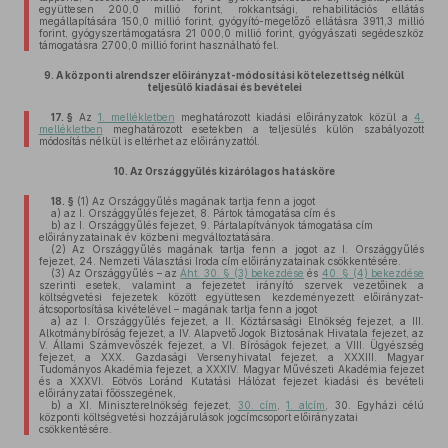
együttesen 200,0 millió forint, rokkantsági, rehabilitációs ellátás
megállapítására 150,0 millió forint, gyógyító-megelőző ellátásra 3911,3 millió
forint, gyógyszertámogatásra 21 000,0 millió forint, gyógyászati segédeszköz
támogatásra 2700,0 millió forint használható fel.
9.
A központi alrendszer előirányzat-módosítási kötelezettség nélkül
teljesülő kiadásai és bevételei
17. §
Az
1. mellékletben
meghatározott kiadási előirányzatok közül a
4.
mellékletben
meghatározott esetekben a teljesülés külön szabályozott
módosítás nélkül is eltérhet az előirányzattól.
10.
Az Országgyűlés kizárólagos hatásköre
18. §
(1)
Az Országgyűlés magának tartja fenn a jogot
a)
az I. Országgyűlés fejezet, 8. Pártok támogatása cím és
b)
az I. Országgyűlés fejezet, 9. Pártalapítványok támogatása cím
előirányzatainak év közbeni megváltoztatására.
(2)
Az Országgyűlés magának tartja fenn a jogot az I. Országgyűlés
fejezet, 24. Nemzeti Választási Iroda cím előirányzatainak csökkentésére.
(3)
Az Országgyűlés – az
Áht. 30. § (3) bekezdése
és
40. § (4) bekezdése
szerinti esetek, valamint a fejezetet irányító szervek vezetőinek a
költségvetési fejezetek között együttesen kezdeményezett előirányzat-
átcsoportosítása kivételével – magának tartja fenn a jogot
a)
az I. Országgyűlés fejezet, a II. Köztársasági Elnökség fejezet, a III.
Alkotmánybíróság fejezet, a IV. Alapvető Jogok Biztosának Hivatala fejezet, az
V. Állami Számvevőszék fejezet, a VI. Bíróságok fejezet, a VIII. Ügyészség
fejezet, a XXX. Gazdasági Versenyhivatal fejezet, a XXXIII. Magyar
Tudományos Akadémia fejezet, a XXXIV. Magyar Művészeti Akadémia fejezet
és a XXXVI. Eötvös Loránd Kutatási Hálózat fejezet kiadási és bevételi
előirányzatai főösszegének,
b)
a XI. Miniszterelnökség fejezet,
30. cím
,
1. alcím
, 30. Egyházi célú
központi költségvetési hozzájárulások jogcímcsoport előirányzatai
csökkentésére.