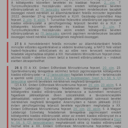
A költségvetés közvetlen bevételei és kiadásai fejezet,
2. cím
, 7.
Turizmusfejlesztési hozzájárulás alcím eredeti költségvetési bevételi
előirányzatának az
(1) bekezdés
szerinti jogcímen rendelkezésre bocsátott
összeggel növelt mértékét, az államháztartásért felelős miniszter legkésőbb
2022. december 27-ig megnövelheti a XLVII. Gazdaság-újraindítási Alap
fejezet,
2. cím
,
9. alcím
, 1. Turisztikai fejlesztési célelőirányzat jogcímcsoport
kiadási előirányzatát a pénzforgalmilag teljesült bevétel és a XLII. A
költségvetés közvetlen bevételei és kiadásai fejezet,
2. cím
, 7.
Turizmusfejlesztési hozzájárulás alcím eredeti költségvetési bevételi
előirányzatának az
(1) bekezdés
szerinti jogcímen rendelkezésre bocsátott
összeggel növelt mértéke különbségének megfelelő összeggel.
27. §
A honvédelemért felelős miniszter az államháztartásért felelős
miniszter előzetes egyetértésével a védelmi tevékenység, a NATO felé vállalt
haderő-fejlesztési célkitűzések és az előre nem tervezett nemzetközi
feladatok végrehajtása céljából a XIII. Honvédelmi Minisztérium fejezet címei,
alcímei között – ideértve címen belül a kiemelt előirányzatokat is – indokolt
esetben átcsoportosíthat.
28. §
(1)
A XX. Emberi Erőforrások Minisztériuma fejezet,
20. cím
, 23.
Sporttevékenység támogatása alcímhez tartozó jogcímcsoportok költségvetési
kiadási előirányzatai – a
(2) bekezdésben
foglaltak kivételével – tartalmazzák
a sportról szóló
2004. évi I. törvény (a továbbiakban: Sport tv.) 56. § (2)
bekezdése
szerinti bevételek mértékének megfelelő támogatást.
(2)
A XX. Emberi Erőforrások Minisztériuma fejezet,
20. cím
,
23. alcím
, 5. A
Magyar Labdarúgó Szövetség feladatainak támogatása jogcímcsoport
költségvetési kiadási előirányzata tartalmazza a bukmékeri rendszerű
fogadások játékadójának ötven százalékából, a távszerencsejáték
játékadójából, valamint a sportfogadások játékadójából származó bevétel
mértékének megfelelő támogatást. Amennyiben e három játékadó 2022.
évben pénzforgalmilag teljesült bevétele együttesen meghaladja a XX.
Emberi Erőforrások Minisztériuma fejezet,
20. cím
,
23. alcím
, 5. A Magyar
Labdarúgó Szövetség feladatainak támogatása jogcímcsoport eredeti
költségvetési kiadási előirányzatát, akkor az eredeti kiadási előirányzat és a
teljesült bevétel különbségének biztosítására a Kormány határozatával a
Sport
tv. 56. § (2) bekezdésében
meghatározott célra új kiadási előirányzatot
hozhat létre a XX. Emberi Erőforrások Minisztériuma fejezetben, vagy