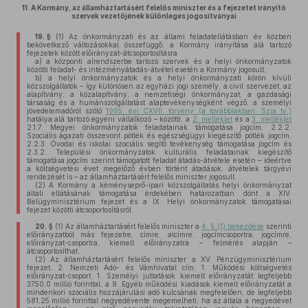
11.
A Kormány, az államháztartásért felelős miniszter és a fejezetet irányító
szervek vezetőjének különleges jogosítványai
19. §
(1)
Az önkormányzati és az állami feladatellátásban év közben
bekövetkező változásokkal összefüggő, a Kormány irányítása alá tartozó
fejezetek között előirányzat-átcsoportosításra
a)
a központi alrendszerbe tartozó szervek és a helyi önkormányzatok
közötti feladat- és intézményátadás-átvétel esetén a Kormány jogosult,
b)
a helyi önkormányzatok és a helyi önkormányzati körön kívüli
közszolgáltatók – így különösen az egyházi jogi személy, a civil szervezet, az
alapítvány, a közalapítvány, a nemzetiségi önkormányzat, a gazdasági
társaság és a humánszolgáltatást alaptevékenységként végző, a személyi
jövedelemadóról szóló
1995. évi CXVII. törvény (a továbbiakban: Szja tv.)
hatálya alá tartozó egyéni vállalkozó – közötti, a
2. melléklet
és a
3. melléklet
2.1.7. Megyei önkormányzatok feladatainak támogatása jogcím, 2.2.2.
Szociális ágazati összevont pótlék és egészségügyi kiegészítő pótlék jogcím,
2.2.3. Óvodai és iskolai szociális segítő tevékenység támogatása jogcím és
2.3.2. Települési önkormányzatok kulturális feladatainak kiegészítő
támogatása jogcím szerint támogatott feladat átadás-átvétele esetén – ideértve
a költségvetési évet megelőző évben történt átadások, átvételek tárgyévi
rendezését is – az államháztartásért felelős miniszter jogosult.
(2)
A Kormány a kéményseprő-ipari közszolgáltatás helyi önkormányzat
általi ellátásának támogatása érdekében határozatban dönt a XIV.
Belügyminisztérium fejezet és a IX. Helyi önkormányzatok támogatásai
fejezet közötti átcsoportosításról.
20. §
(1)
Az államháztartásért felelős miniszter a
4. § (1) bekezdése
szerinti
előirányzatból más fejezetre, címre, alcímre, jogcímcsoportra, jogcímre,
előirányzat-csoportra, kiemelt előirányzatra – felmérés alapján –
átcsoportosíthat.
(2)
Az államháztartásért felelős miniszter a XV. Pénzügyminisztérium
fejezet, 2. Nemzeti Adó- és Vámhivatal cím, 1. Működési költségvetés
előirányzat-csoport, 1. Személyi juttatások kiemelt előirányzatát legfeljebb
3750,0 millió forinttal, a 9. Egyéb működési kiadások kiemelt előirányzatát a
mindenkori szociális hozzájárulási adó kulcsának megfelelően, de legfeljebb
581,25 millió forinttal negyedévente megemelheti, ha az általa a negyedévet