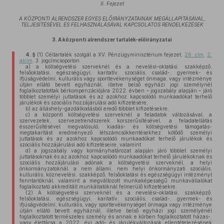
II. Fejezet
A KÖZPONTI ALRENDSZER EGYES ELŐIRÁNYZATAINAK MEGÁLLAPÍTÁSÁVAL,
TELJESÍTÉSÉVEL ÉS FELHASZNÁLÁSÁVAL KAPCSOLATOS RENDELKEZÉSEK
3.
A központi alrendszer tartalék-előirányzatai
4. §
(1)
Céltartalék szolgál a XV. Pénzügyminisztérium fejezet,
26. cím
,
2.
alcím
, 3. jogcímcsoporton
a)
a költségvetési szerveknél és a nevelési-oktatási, szakképző,
felsőoktatási, egészségügyi, karitatív, szociális, család-, gyermek- és
ifjúságvédelmi, kulturális vagy sporttevékenységet önmaga, vagy intézménye
útján ellátó bevett egyháznál, illetve belső egyházi jogi személynél
foglalkoztatottak bérkompenzációjára 2022. évben – jogszabály alapján – járó
többlet személyi juttatások és az azokhoz kapcsolódó munkaadókat terhelő
járulékok és szociális hozzájárulási adó kifizetésére,
b)
az álláshely-gazdálkodásból eredő többlet kifizetésekre,
c)
a központi költségvetési szerveknél a feladatok változásával, a
szervezetek, szervezetrendszerek korszerűsítésével, a feladatellátás
ésszerűsítésével megvalósuló, kiadás- és költségvetési támogatás-
megtakarítást eredményező létszámcsökkentésekhez kötődő személyi
juttatások és az azokhoz kapcsolódó munkaadókat terhelő járulékok és
szociális hozzájárulási adó kifizetéseire, valamint
d)
a jogszabály vagy kormányhatározat alapján járó többlet személyi
juttatásoknak és az azokhoz kapcsolódó munkaadókat terhelő járulékoknak és
szociális hozzájárulási adónak a költségvetési szerveknél, a helyi
önkormányzatoknál, a nem állami, nem helyi önkormányzati szociális,
kulturális, köznevelési, szakképző, felsőoktatási és egészségügyi intézményt
fenntartóknál, valamint a megváltozott munkaképességű munkavállalókat
foglalkoztató akkreditált munkáltatóknál felmerülő kifizetésekre.
(2)
A költségvetési szerveknél és a nevelési-oktatási, szakképző,
felsőoktatási, egészségügyi, karitatív, szociális, család-, gyermek- és
ifjúságvédelmi, kulturális, vagy sporttevékenységet önmaga vagy intézménye
útján ellátó bevett egyháznál, illetve belső egyházi jogi személyénél
foglalkoztatott természetes személy és annak e körben foglalkoztatott házas-,
vagy élettársa a 2022. évi adó- és járulékváltozások ellentételezésének