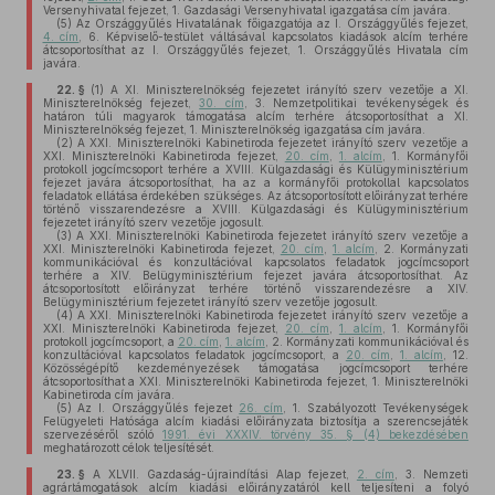
Versenyhivatal fejezet, 1. Gazdasági Versenyhivatal igazgatása cím javára.
(5)
Az Országgyűlés Hivatalának főigazgatója az I. Országgyűlés fejezet,
4. cím
, 6. Képviselő-testület váltásával kapcsolatos kiadások alcím terhére
átcsoportosíthat az I. Országgyűlés fejezet, 1. Országgyűlés Hivatala cím
javára.
22. §
(1)
A XI. Miniszterelnökség fejezetet irányító szerv vezetője a XI.
Miniszterelnökség fejezet,
30. cím
, 3. Nemzetpolitikai tevékenységek és
határon túli magyarok támogatása alcím terhére átcsoportosíthat a XI.
Miniszterelnökség fejezet, 1. Miniszterelnökség igazgatása cím javára.
(2)
A XXI. Miniszterelnöki Kabinetiroda fejezetet irányító szerv vezetője a
XXI. Miniszterelnöki Kabinetiroda fejezet,
20. cím
,
1. alcím
, 1. Kormányfői
protokoll jogcímcsoport terhére a XVIII. Külgazdasági és Külügyminisztérium
fejezet javára átcsoportosíthat, ha az a kormányfői protokollal kapcsolatos
feladatok ellátása érdekében szükséges. Az átcsoportosított előirányzat terhére
történő visszarendezésre a XVIII. Külgazdasági és Külügyminisztérium
fejezetet irányító szerv vezetője jogosult.
(3)
A XXI. Miniszterelnöki Kabinetiroda fejezetet irányító szerv vezetője a
XXI. Miniszterelnöki Kabinetiroda fejezet,
20. cím
,
1. alcím
, 2. Kormányzati
kommunikációval és konzultációval kapcsolatos feladatok jogcímcsoport
terhére a XIV. Belügyminisztérium fejezet javára átcsoportosíthat. Az
átcsoportosított előirányzat terhére történő visszarendezésre a XIV.
Belügyminisztérium fejezetet irányító szerv vezetője jogosult.
(4)
A XXI. Miniszterelnöki Kabinetiroda fejezetet irányító szerv vezetője a
XXI. Miniszterelnöki Kabinetiroda fejezet,
20. cím
,
1. alcím
, 1. Kormányfői
protokoll jogcímcsoport, a
20. cím
,
1. alcím
, 2. Kormányzati kommunikációval és
konzultációval kapcsolatos feladatok jogcímcsoport, a
20. cím
,
1. alcím
, 12.
Közösségépítő kezdeményezések támogatása jogcímcsoport terhére
átcsoportosíthat a XXI. Miniszterelnöki Kabinetiroda fejezet, 1. Miniszterelnöki
Kabinetiroda cím javára.
(5)
Az I. Országgyűlés fejezet
26. cím
, 1. Szabályozott Tevékenységek
Felügyeleti Hatósága alcím kiadási előirányzata biztosítja a szerencsejáték
szervezéséről szóló
1991. évi XXXIV. törvény 35. § (4) bekezdésében
meghatározott célok teljesítését.
23. §
A XLVII. Gazdaság-újraindítási Alap fejezet,
2. cím
, 3. Nemzeti
agrártámogatások alcím kiadási előirányzatáról kell teljesíteni a folyó