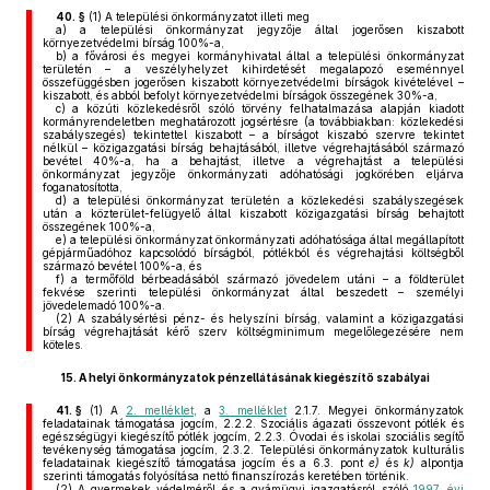
40. §
(1)
A települési önkormányzatot illeti meg
a)
a települési önkormányzat jegyzője által jogerősen kiszabott
környezetvédelmi bírság 100%-a,
b)
a fővárosi és megyei kormányhivatal által a települési önkormányzat
területén – a veszélyhelyzet kihirdetését megalapozó eseménnyel
összefüggésben jogerősen kiszabott környezetvédelmi bírságok kivételével –
kiszabott, és abból befolyt környezetvédelmi bírságok összegének 30%-a,
c)
a közúti közlekedésről szóló törvény felhatalmazása alapján kiadott
kormányrendeletben meghatározott jogsértésre (a továbbiakban: közlekedési
szabályszegés) tekintettel kiszabott – a bírságot kiszabó szervre tekintet
nélkül – közigazgatási bírság behajtásából, illetve végrehajtásából származó
bevétel 40%-a, ha a behajtást, illetve a végrehajtást a települési
önkormányzat jegyzője önkormányzati adóhatósági jogkörében eljárva
foganatosította,
d)
a települési önkormányzat területén a közlekedési szabályszegések
után a közterület-felügyelő által kiszabott közigazgatási bírság behajtott
összegének 100%-a,
e)
a települési önkormányzat önkormányzati adóhatósága által megállapított
gépjárműadóhoz kapcsolódó bírságból, pótlékból és végrehajtási költségből
származó bevétel 100%-a, és
f)
a termőföld bérbeadásából származó jövedelem utáni – a földterület
fekvése szerinti települési önkormányzat által beszedett – személyi
jövedelemadó 100%-a.
(2)
A szabálysértési pénz- és helyszíni bírság, valamint a közigazgatási
bírság végrehajtását kérő szerv költségminimum megelőlegezésére nem
köteles.
15.
A helyi önkormányzatok pénzellátásának kiegészítő szabályai
41. §
(1)
A
2. melléklet
, a
3. melléklet
2.1.7. Megyei önkormányzatok
feladatainak támogatása jogcím, 2.2.2. Szociális ágazati összevont pótlék és
egészségügyi kiegészítő pótlék jogcím, 2.2.3. Óvodai és iskolai szociális segítő
tevékenység támogatása jogcím, 2.3.2. Települési önkormányzatok kulturális
feladatainak kiegészítő támogatása jogcím és a 6.3. pont
e)
és
k)
alpontja
szerinti támogatás folyósítása nettó finanszírozás keretében történik.
(2)
A gyermekek védelméről és a gyámügyi igazgatásról szóló
1997. évi