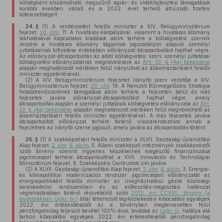
költségként elszámolható, megszűnő agrár- és vidékfejlesztési támogatások
korábbi években vállalt és a 2022. évet terhelő áthúzódó fizetési
kötelezettségeit.
24. §
(1)
A rendészetért felelős miniszter a XIV. Belügyminisztérium
fejezet,
20. cím
, 11. A hivatásos életpályával, valamint a hivatásos állomány
lakhatásával kapcsolatos kiadások alcím terhére a költségvetési szervek
részére a hivatásos állomány tagjainak jogszabályon alapuló személyi
juttatásainak kifizetése érdekében előirányzat-átcsoportosítást hajthat végre.
Az előirányzat-átcsoportosítás az adott költségvetési szerv személyi juttatásai
költségvetési előirányzatának megnövelésére az
Áht. 33. § (4a) bekezdése
alapján meghatározott mértéken felül irányulhat az államháztartásért felelős
miniszter egyetértésével.
(2)
A XIV. Belügyminisztérium fejezetet irányító szerv vezetője a XIV.
Belügyminisztérium fejezet,
20. cím
, 19. A Nemzeti Bűnmegelőzési Stratégia
feladatrendszerének támogatása alcím terhére a fejezeten belül és más
fejezetek javára előirányzat-átcsoportosítást hajthat végre, amely
átcsoportosítás alapján a személyi juttatások költségvetési előirányzata az
Áht.
33. § (4a) bekezdése
alapján meghatározott mértéken felül megnövelhető az
államháztartásért felelős miniszter egyetértésével. A más fejezetek javára
átcsoportosított előirányzat terhére történő visszarendezésre annak a
fejezetnek az irányító szerve jogosult, amely javára az átcsoportosítás történt.
25. §
(1)
A szakképzésért felelős miniszter a XLVII. Gazdaság-újraindítási
Alap fejezet,
2. cím
,
6. alcím
, 5. Állami szakképző intézmények szakképzésről
szóló törvény szerinti ingyenes képzéseinek kiegészítő finanszírozása
jogcímcsoport terhére átcsoportosíthat a XVII. Innovációs és Technológiai
Minisztérium fejezet, 8. Szakképzési Centrumok cím javára.
(2)
A XLVII. Gazdaság-újraindítási Alap fejezet,
2. cím
,
6. alcím
, 3. Energia-
és klímapolitikai modernizációs rendszer jogcímcsoport előirányzatát az
energiapolitikáért felelős miniszter az üvegházhatású gázok közösségi
kereskedelmi rendszerében és az erőfeszítés-megosztási határozat
végrehajtásában történő részvételről szóló
2012. évi CCXVII. törvény (a
továbbiakban: Ügkr. tv.)
által létrehozott légiközlekedési kibocsátási egységek
2022. évi értékesítéséből az e törvényben megtervezetten felül
pénzforgalmilag teljesült bevétel 100%-ával, továbbá az
Ügkr. tv.
hatálya alá
tartozó kibocsátási egységek 2022. évi értékesítéséből pénzforgalmilag