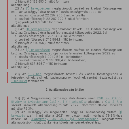
c)
hiányát 3 152 653,0 millió forintban
állapítja meg.
(2)
Az
(1) bekezdésben
meghatározott bevételi és kiadási főösszegeken
belül az Országgyűlés a hazai működési költségvetés 2022. évi
a)
kiadási főösszegét 22 287 900,6 millió forintban,
b)
bevételi főösszegét 22 287 900,6 millió forintban,
c)
egyenlegét 0,0 millió forintban
állapítja meg.
(3)
Az
(1) bekezdésben
meghatározott bevételi és kiadási főösszegeken
belül az Országgyűlés a hazai felhalmozási költségvetés 2022. évi
a)
kiadási főösszegét 3 257 340,4 millió forintban,
b)
bevételi főösszegét 742 584,1 millió forintban,
c)
hiányát 2 514 756,3 millió forintban
állapítja meg.
(4)
Az
(1) bekezdésben
meghatározott bevételi és kiadási főösszegeken
belül az Országgyűlés az európai uniós fejlesztési költségvetés 2022. évi
a)
kiadási főösszegét 3 001 215,1 millió forintban,
b)
bevételi főösszegét 2 363 318,4 millió forintban,
c)
hiányát 637 896,7 millió forintban
állapítja meg.
2. §
Az
1. §-ban
meghatározott bevételi és kiadási főösszegeknek a
fejezetek, címek, alcímek, jogcímcsoportok, jogcímek szerinti részletezését az
1. melléklet
tartalmazza.
2.
Az államadósság értéke
3. §
(1)
A Magyarország gazdasági stabilitásáról szóló
2011. évi CXCIV.
törvény (a továbbiakban: Gst.) 4. § (1) bekezdése
alapján, a
Gst. 2. §-a
szerint számított államadósság-mutató 2022. december 31-ére tervezett
mértéke 79,3%.
(2)
Az Országgyűlés megállapítja, hogy az államadósság-mutató
(1)
bekezdés
szerinti mértéke a 2021. év utolsó napján várható 79,9%-hoz
képest az
Alaptörvény 36. cikk (5) bekezdésében
meghatározott
államadósság-mutató csökkenése követelményének eleget tesz.