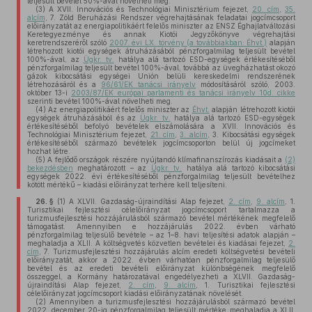
teljesült bevétel 50%-ával növelheti meg.
(3)
A XVII. Innovációs és Technológiai Minisztérium fejezet,
20. cím
,
35.
alcím
, 7. Zöld Beruházási Rendszer végrehajtásának feladatai jogcímcsoport
előirányzatát az energiapolitikáért felelős miniszter az ENSZ Éghajlatváltozási
Keretegyezménye és annak Kiotói Jegyzőkönyve végrehajtási
keretrendszeréről szóló
2007. évi LX. törvény (a továbbiakban: Éhvt.)
alapján
létrehozott kiotói egységek átruházásából pénzforgalmilag teljesült bevétel
100%-ával, az
Ügkr. tv.
hatálya alá tartozó ESD-egységek értékesítéséből
pénzforgalmilag teljesült bevétel 100%-ával, továbbá az üvegházhatást okozó
gázok kibocsátási egységei Unión belüli kereskedelmi rendszerének
létrehozásáról és a
96/61/EK tanácsi irányelv
módosításáról szóló, 2003.
október 13-i
2003/87/EK európai parlamenti és tanácsi irányelv 10d. cikke
szerinti bevétel 100%-ával növelheti meg.
(4)
Az energiapolitikáért felelős miniszter az
Éhvt.
alapján létrehozott kiotói
egységek átruházásából és az
Ügkr. tv.
hatálya alá tartozó ESD-egységek
értékesítéséből befolyó bevételek elszámolására a XVII. Innovációs és
Technológiai Minisztérium fejezet,
21. cím
,
3. alcím
, 3. Kibocsátási egységek
értékesítéséből származó bevételek jogcímcsoporton belül új jogcímeket
hozhat létre.
(5)
A fejlődő országok részére nyújtandó klímafinanszírozás kiadásait a
(2)
bekezdésben
meghatározott – az
Ügkr. tv.
hatálya alá tartozó kibocsátási
egységek 2022. évi értékesítéséből pénzforgalmilag teljesült bevételhez
kötött mértékű – kiadási előirányzat terhére kell teljesíteni.
26. §
(1)
A XLVII. Gazdaság-újraindítási Alap fejezet,
2. cím
,
9. alcím
, 1.
Turisztikai fejlesztési célelőirányzat jogcímcsoport tartalmazza a
turizmusfejlesztési hozzájárulásból származó bevétel mértékének megfelelő
támogatást. Amennyiben e hozzájárulás 2022. évben várható
pénzforgalmilag teljesülő bevétele – az 1–8. havi teljesítési adatok alapján –
meghaladja a XLII. A költségvetés közvetlen bevételei és kiadásai fejezet,
2.
cím
, 7. Turizmusfejlesztési hozzájárulás alcím eredeti költségvetési bevételi
előirányzatát, akkor a 2022. évben várhatóan pénzforgalmilag teljesülő
bevétel és az eredeti bevételi előirányzat különbségének megfelelő
összeggel, a Kormány határozatával engedélyezheti a XLVII. Gazdaság-
újraindítási Alap fejezet,
2. cím
,
9. alcím
, 1. Turisztikai fejlesztési
célelőirányzat jogcímcsoport kiadási előirányzatának növelését.
(2)
Amennyiben a turizmusfejlesztési hozzájárulásból származó bevétel
2022. december 20-ig pénzforgalmilag teljesült mértéke meghaladja a XLII.