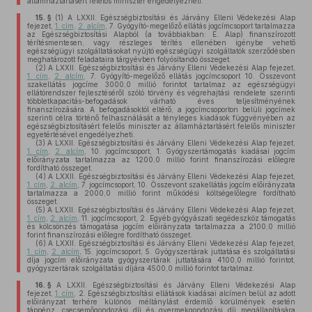
államháztartásért felelős miniszter engedélyezheti.
15. §
(1)
A LXXII. Egészségbiztosítási és Járvány Elleni Védekezési Alap
fejezet,
1. cím
,
2. alcím
, 7. Gyógyító-megelőző ellátás jogcímcsoport tartalmazza
az Egészségbiztosítási Alapból (a továbbiakban: E. Alap) finanszírozott
térítésmentesen, vagy részleges térítés ellenében igénybe vehető
egészségügyi szolgáltatásokat nyújtó egészségügyi szolgáltatók szerződésben
meghatározott feladataira tárgyévben folyósítandó összeget.
(2)
A LXXII. Egészségbiztosítási és Járvány Elleni Védekezési Alap fejezet,
1. cím
,
2. alcím
, 7. Gyógyító-megelőző ellátás jogcímcsoport 10. Összevont
szakellátás jogcíme 3000,0 millió forintot tartalmaz az egészségügyi
ellátórendszer fejlesztéséről szóló törvény és végrehajtási rendelete szerinti
többletkapacitás-befogadások várható éves teljesítményének
finanszírozására. A befogadásoktól eltérő, a jogcímcsoporton belüli jogcímek
szerinti célra történő felhasználását a tényleges kiadások függvényében az
egészségbiztosításért felelős miniszter az államháztartásért felelős miniszter
egyetértésével engedélyezheti.
(3)
A LXXII. Egészségbiztosítási és Járvány Elleni Védekezési Alap fejezet,
1. cím
,
2. alcím
, 10. jogcímcsoport, 1. Gyógyszertámogatás kiadásai jogcím
előirányzata tartalmazza az 1200,0 millió forint finanszírozási előlegre
fordítható összeget.
(4)
A LXXII. Egészségbiztosítási és Járvány Elleni Védekezési Alap fejezet,
1. cím
,
2. alcím
, 7. jogcímcsoport, 10. Összevont szakellátás jogcím előirányzata
tartalmazza a 2000,0 millió forint működési költségelőlegre fordítható
összeget.
(5)
A LXXII. Egészségbiztosítási és Járvány Elleni Védekezési Alap fejezet,
1. cím
,
2. alcím
, 11. jogcímcsoport, 2. Egyéb gyógyászati segédeszköz támogatás
és kölcsönzés támogatása jogcím előirányzata tartalmazza a 2100,0 millió
forint finanszírozási előlegre fordítható összeget.
(6)
A LXXII. Egészségbiztosítási és Járvány Elleni Védekezési Alap fejezet,
1. cím
,
2. alcím
, 15. jogcímcsoport, 5. Gyógyszertárak juttatása és szolgáltatási
díja jogcím előirányzata gyógyszertárak juttatására 4100,0 millió forintot,
gyógyszertárak szolgáltatási díjára 4500,0 millió forintot tartalmaz.
16. §
A LXXII. Egészségbiztosítási és Járvány Elleni Védekezési Alap
fejezet,
1. cím
, 2. Egészségbiztosítási ellátások kiadásai alcímen belül az adott
előirányzat terhére különös méltánylást érdemlő körülmények esetén
táppénz, csecsemőgondozási díj és gyermekgondozási díj megállapítására