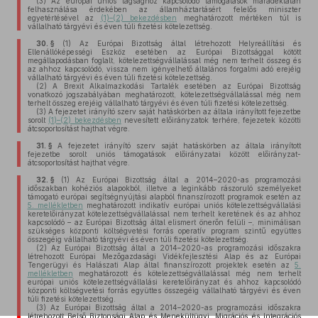
(3)
Az európai uniós tagsághoz kapcsolódó támogatások maradéktalan
felhasználása érdekében az államháztartásért felelős miniszter
egyetértésével az
(1)–(2) bekezdésben
meghatározott mértéken túl is
vállalható tárgyévi és éven túli fizetési kötelezettség.
30. §
(1)
Az Európai Bizottság által létrehozott Helyreállítási és
Ellenállóképességi Eszköz esetében az Európai Bizottsággal kötött
megállapodásban foglalt, kötelezettségvállalással még nem terhelt összeg és
az ahhoz kapcsolódó, vissza nem igényelhető általános forgalmi adó erejéig
vállalható tárgyévi és éven túli fizetési kötelezettség.
(2)
A Brexit Alkalmazkodási Tartalék esetében az Európai Bizottság
vonatkozó jogszabályában meghatározott, kötelezettségvállalással még nem
terhelt összeg erejéig vállalható tárgyévi és éven túli fizetési kötelezettség.
(3)
A fejezetet irányító szerv saját hatáskörben az általa irányított fejezetbe
sorolt
(1)–(2) bekezdésben
nevesített előirányzatok terhére, fejezetek közötti
átcsoportosítást hajthat végre.
31. §
A fejezetet irányító szerv saját hatáskörben az általa irányított
fejezetbe sorolt uniós támogatások előirányzatai között előirányzat-
átcsoportosítást hajthat végre.
32. §
(1)
Az Európai Bizottság által a 2014–2020-as programozási
időszakban kohéziós alapokból, illetve a leginkább rászoruló személyeket
támogató európai segítségnyújtási alapból finanszírozott programok esetén az
5. mellékletben
meghatározott indikatív európai uniós kötelezettségvállalási
keretelőirányzat kötelezettségvállalással nem terhelt keretének és az ahhoz
kapcsolódó – az Európai Bizottság által elismert önerőn felüli –, minimálisan
szükséges központi költségvetési forrás operatív program szintű együttes
összegéig vállalható tárgyévi és éven túli fizetési kötelezettség.
(2)
Az Európai Bizottság által a 2014–2020-as programozási időszakra
létrehozott Európai Mezőgazdasági Vidékfejlesztési Alap és az Európai
Tengerügyi és Halászati Alap által finanszírozott projektek esetén az
5.
mellékletben
meghatározott és kötelezettségvállalással még nem terhelt
európai uniós kötelezettségvállalási keretelőirányzat és ahhoz kapcsolódó
központi költségvetési forrás együttes összegéig vállalható tárgyévi és éven
túli fizetési kötelezettség.
(3)
Az Európai Bizottság által a 2014–2020-as programozási időszakra
létrehozott Belső Biztonsági Alap és Menekültügyi, Migrációs és Integrációs