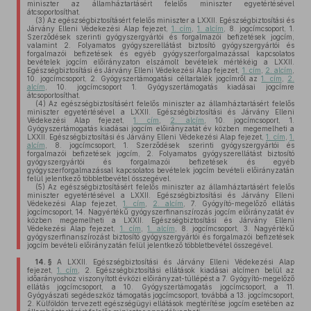
miniszter az államháztartásért felelős miniszter egyetértésével
átcsoportosíthat.
(3)
Az egészségbiztosításért felelős miniszter a LXXII. Egészségbiztosítási és
Járvány Elleni Védekezési Alap fejezet,
1. cím
,
1. alcím
, 8. jogcímcsoport, 1.
Szerződések szerinti gyógyszergyártói és forgalmazói befizetések jogcím,
valamint 2. Folyamatos gyógyszerellátást biztosító gyógyszergyártói és
forgalmazói befizetések és egyéb gyógyszerforgalmazással kapcsolatos
bevételek jogcím előirányzaton elszámolt bevételek mértékéig a LXXII.
Egészségbiztosítási és Járvány Elleni Védekezési Alap fejezet,
1. cím
,
2. alcím
,
10. jogcímcsoport, 2. Gyógyszertámogatási céltartalék jogcímről az
1. cím
,
2.
alcím
, 10. jogcímcsoport 1. Gyógyszertámogatás kiadásai jogcímre
átcsoportosíthat.
(4)
Az egészségbiztosításért felelős miniszter az államháztartásért felelős
miniszter egyetértésével a LXXII. Egészségbiztosítási és Járvány Elleni
Védekezési Alap fejezet,
1. cím
,
2. alcím
, 10. jogcímcsoport, 1.
Gyógyszertámogatás kiadásai jogcím előirányzatát év közben megemelheti a
LXXII. Egészségbiztosítási és Járvány Elleni Védekezési Alap fejezet,
1. cím
,
1.
alcím
, 8. jogcímcsoport, 1. Szerződések szerinti gyógyszergyártói és
forgalmazói befizetések jogcím, 2. Folyamatos gyógyszerellátást biztosító
gyógyszergyártói és forgalmazói befizetések és egyéb
gyógyszerforgalmazással kapcsolatos bevételek jogcím bevételi előirányzatán
felül jelentkező többletbevétel összegével.
(5)
Az egészségbiztosításért felelős miniszter az államháztartásért felelős
miniszter egyetértésével a LXXII. Egészségbiztosítási és Járvány Elleni
Védekezési Alap fejezet,
1. cím
,
2. alcím
, 7. Gyógyító-megelőző ellátás
jogcímcsoport, 14. Nagyértékű gyógyszerfinanszírozás jogcím előirányzatát év
közben megemelheti a LXXII. Egészségbiztosítási és Járvány Elleni
Védekezési Alap fejezet,
1. cím
,
1. alcím
, 8. jogcímcsoport, 3. Nagyértékű
gyógyszerfinanszírozást biztosító gyógyszergyártói és forgalmazói befizetések
jogcím bevételi előirányzatán felül jelentkező többletbevétel összegével.
14. §
A LXXII. Egészségbiztosítási és Járvány Elleni Védekezési Alap
fejezet,
1. cím
, 2. Egészségbiztosítási ellátások kiadásai alcímen belül az
időarányoshoz viszonyított évközi előirányzat-túllépést a 7. Gyógyító-megelőző
ellátás jogcímcsoport, a 10. Gyógyszertámogatás jogcímcsoport, a 11.
Gyógyászati segédeszköz támogatás jogcímcsoport, továbbá a 13. jogcímcsoport,
2. Külföldön tervezett egészségügyi ellátások megtérítése jogcím esetében az