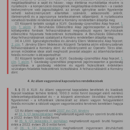
megállapításához a saját és házas-, vagy élettársa munkáltatója részére is
nyilatkozik – a kompenzáció összegének megállapítása érdekében – a családi
kedvezményre való jogosultságáról, az annak igénylése során figyelembe
vehető kedvezményezett eltartottak számáról, adóazonosító jeléről,
illetményéről és a jogviszonya keletkezésének időpontjáról. A nyilatkozatra
vonatkozó további rendelkezéseket a Kormány rendeletben állapítja meg.
(3)
Központi tartalék szolgál a XLVII. Gazdaság-újraindítási Alap fejezet,
1.
cím
,
1. alcím
, 2. Beruházás Előkészítési Alap jogcímcsoporton a központi
költségvetési források felhasználásával megvalósuló egyes beruházások
előkészítési folyamata fedezetének biztosítására. A Beruházás Előkészítési
Alap felhasználásának szabályait a Kormány rendeletben állapítja meg.
(4)
A LXXII. Egészségbiztosítási és Járvány Elleni Védekezési Alap fejezet,
2. cím
, 1. Járvány Elleni Védekezés Központi Tartaléka alcím előirányzatának
felhasználásáról a Kormány dönt. Az előirányzatról az Operatív Törzs által,
annak működése ideje alatt meghozott javaslat alapján az államháztartásért
felelős miniszter is átcsoportosíthat.
(5)
Központi tartalék szolgál a XLVII. Gazdaság-újraindítási Alap fejezet,
1.
cím
,
1. alcím
, 1. Gazdaság-újraindítási programok jogcímcsoporton a gazdaság
újraindítása, a gazdaság védelme és egyéb fejlesztések érdekében
szükséges feladatok fedezetének biztosítására. A felhasználásáról a Kormány
dönt.
4.
Az állam vagyonával kapcsolatos rendelkezések
5. §
(1)
A XLIII. Az állami vagyonnal kapcsolatos bevételek és kiadások
fejezet kiadásai terhére történő, 1000,0 millió forint összeget elérő mértékű
kötelezettségvállalásokat és – a központi alrendszer likviditási helyzetére
figyelemmel – a kifizetések ütemezését az állami vagyon felügyeletéért
felelős miniszter a rábízott vagyon vagyonkezelési tervének keretében hagyja
jóvá.
(2)
Az állami vagyonról szóló
2007. évi CVI. törvény
a)
33. § (2) bekezdésében
meghatározott egyedi könyv szerinti bruttó érték
a 2022. évben 100,0 millió forint,
b)
35. § (2) bekezdés i) pontjában
meghatározott egyedi bruttó forgalmi
érték a 2022. évben 25,0 millió forint,
c)
36. § (4) bekezdésében
meghatározott ingyenesen átruházható