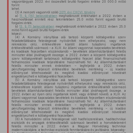
vagyontárgyak 2022. évi összesített bruttó forgalmi értéke 20 000,0 millió
forint
lehet.
(3)
A nemzeti vagyonról szóló
2011. évi CXCVI. törvény
a)
11. § (16) bekezdésében
meghatározott értékhatárt a 2022. évben a
hasznosítással érintett rész tekintetében 25,0 millió forint egyedi bruttó
forgalmi érték,
b)
13. § (1) bekezdésében
meghatározott értékhatárt a 2022. évben 25,0
millió forint egyedi bruttó forgalmi érték
képezi.
(4)
A Kormány irányítása alá tartozó központi költségvetési szerv
feladatellátására feleslegessé nyilvánított nem elhelyezési, vagy nem
rekreációs célú, értékesítésre kijelölt állami tulajdonú ingatlanok
értékesítéséből származó – a XLIII. Az állami vagyonnal kapcsolatos bevételek
és kiadások fejezetben elszámolandó – bevételek államháztartásért felelős
miniszter által jóváhagyott összege, a 2022. évben a központi költségvetési
szerv költségvetését tartalmazó költségvetési fejezet által finanszírozható
felhalmozási kiadások teljesítésére használható fel. Az államháztartásért
felelős miniszter ennek érdekében – legfeljebb a 2022. évben
pénzforgalmilag teljesült értékesítési bevételek mértékéig – új kiadási
előirányzat létrehozatalát és meglévő kiadási előirányzat növelését
engedélyezheti e költségvetési fejezetben.
(5)
A Kormány irányítása alá tartozó központi költségvetési szerv
feladatellátására feleslegessé nyilvánított elhelyezési vagy rekreációs célú,
értékesítésre kijelölt, állami tulajdonú ingatlanok értékesítéséből származó
bevételek államháztartásért felelős miniszter által jóváhagyott összege, a
2022. évben az ilyen célú ingatlanok körét, vagy értékét növelő, a XLIII. Az
állami vagyonnal kapcsolatos bevételek és kiadások fejezetben elszámolandó
felhalmozási kiadások teljesítésére használható fel. Az államháztartásért
felelős miniszter ennek érdekében – legfeljebb a 2022. évben
pénzforgalmilag teljesült értékesítési bevételek mértékéig – új kiadási
előirányzat létrehozatalát és meglévő kiadási előirányzat növelését
engedélyezheti e költségvetési fejezetben.
(6)
A honvédelmi célra feleslegessé vált hadfelszerelések, haditechnikai
eszközök és anyagok értékesítéséből származó bevételt a honvédelemért
felelős miniszter a 2022. évben a Magyar Honvédség technikai
modernizációjára, a technikai eszközök fenntartására és javítására, képesség-