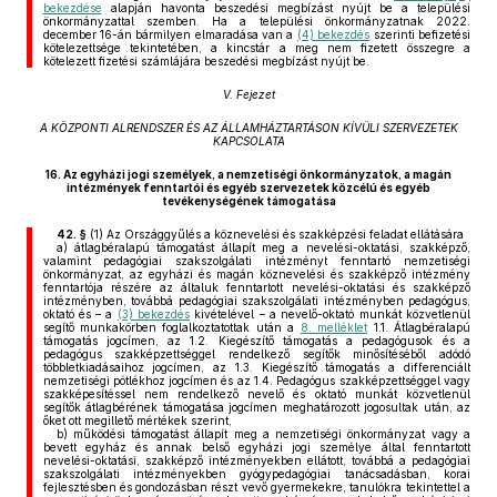
bekezdése
alapján havonta beszedési megbízást nyújt be a települési
önkormányzattal szemben. Ha a települési önkormányzatnak 2022.
december 16-án bármilyen elmaradása van a
(4) bekezdés
szerinti befizetési
kötelezettsége tekintetében, a kincstár a meg nem fizetett összegre a
kötelezett fizetési számlájára beszedési megbízást nyújt be.
V. Fejezet
A KÖZPONTI ALRENDSZER ÉS AZ ÁLLAMHÁZTARTÁSON KÍVÜLI SZERVEZETEK
KAPCSOLATA
16.
Az egyházi jogi személyek, a nemzetiségi önkormányzatok, a magán
intézmények fenntartói és egyéb szervezetek közcélú és egyéb
tevékenységének támogatása
42. §
(1)
Az Országgyűlés a köznevelési és szakképzési feladat ellátására
a)
átlagbéralapú támogatást állapít meg a nevelési-oktatási, szakképző,
valamint pedagógiai szakszolgálati intézményt fenntartó nemzetiségi
önkormányzat, az egyházi és magán köznevelési és szakképző intézmény
fenntartója részére az általuk fenntartott nevelési-oktatási és szakképző
intézményben, továbbá pedagógiai szakszolgálati intézményben pedagógus,
oktató és – a
(3) bekezdés
kivételével – a nevelő-oktató munkát közvetlenül
segítő munkakörben foglalkoztatottak után a
8. melléklet
1.1. Átlagbéralapú
támogatás jogcímen, az 1.2. Kiegészítő támogatás a pedagógusok és a
pedagógus szakképzettséggel rendelkező segítők minősítéséből adódó
többletkiadásaihoz jogcímen, az 1.3. Kiegészítő támogatás a differenciált
nemzetiségi pótlékhoz jogcímen és az 1.4. Pedagógus szakképzettséggel vagy
szakképesítéssel nem rendelkező nevelő és oktató munkát közvetlenül
segítők átlagbérének támogatása jogcímen meghatározott jogosultak után, az
őket ott megillető mértékek szerint,
b)
működési támogatást állapít meg a nemzetiségi önkormányzat vagy a
bevett egyház és annak belső egyházi jogi személye által fenntartott
nevelési-oktatási, szakképző intézményekben ellátott, továbbá a pedagógiai
szakszolgálati intézményekben gyógypedagógiai tanácsadásban, korai
fejlesztésben és gondozásban részt vevő gyermekekre, tanulókra tekintettel a