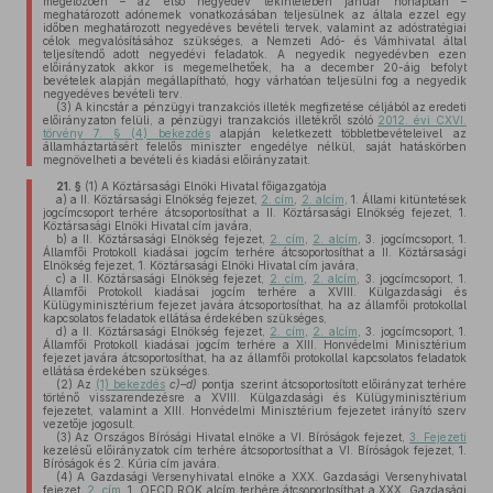
megelőzően – az első negyedév tekintetében január hónapban –
meghatározott adónemek vonatkozásában teljesülnek az általa ezzel egy
időben meghatározott negyedéves bevételi tervek, valamint az adóstratégiai
célok megvalósításához szükséges, a Nemzeti Adó- és Vámhivatal által
teljesítendő adott negyedévi feladatok. A negyedik negyedévben ezen
előirányzatok akkor is megemelhetőek, ha a december 20-áig befolyt
bevételek alapján megállapítható, hogy várhatóan teljesülni fog a negyedik
negyedéves bevételi terv.
(3)
A kincstár a pénzügyi tranzakciós illeték megfizetése céljából az eredeti
előirányzaton felüli, a pénzügyi tranzakciós illetékről szóló
2012. évi CXVI.
törvény 7. § (4) bekezdés
alapján keletkezett többletbevételeivel az
államháztartásért felelős miniszter engedélye nélkül, saját hatáskörben
megnövelheti a bevételi és kiadási előirányzatait.
21. §
(1)
A Köztársasági Elnöki Hivatal főigazgatója
a)
a II. Köztársasági Elnökség fejezet,
2. cím
,
2. alcím
, 1. Állami kitüntetések
jogcímcsoport terhére átcsoportosíthat a II. Köztársasági Elnökség fejezet, 1.
Köztársasági Elnöki Hivatal cím javára,
b)
a II. Köztársasági Elnökség fejezet,
2. cím
,
2. alcím
, 3. jogcímcsoport, 1.
Államfői Protokoll kiadásai jogcím terhére átcsoportosíthat a II. Köztársasági
Elnökség fejezet, 1. Köztársasági Elnöki Hivatal cím javára,
c)
a II. Köztársasági Elnökség fejezet,
2. cím
,
2. alcím
, 3. jogcímcsoport, 1.
Államfői Protokoll kiadásai jogcím terhére a XVIII. Külgazdasági és
Külügyminisztérium fejezet javára átcsoportosíthat, ha az államfői protokollal
kapcsolatos feladatok ellátása érdekében szükséges,
d)
a II. Köztársasági Elnökség fejezet,
2. cím
,
2. alcím
, 3. jogcímcsoport, 1.
Államfői Protokoll kiadásai jogcím terhére a XIII. Honvédelmi Minisztérium
fejezet javára átcsoportosíthat, ha az államfői protokollal kapcsolatos feladatok
ellátása érdekében szükséges.
(2)
Az
(1) bekezdés
c)–d)
pontja szerint átcsoportosított előirányzat terhére
történő visszarendezésre a XVIII. Külgazdasági és Külügyminisztérium
fejezetet, valamint a XIII. Honvédelmi Minisztérium fejezetet irányító szerv
vezetője jogosult.
(3)
Az Országos Bírósági Hivatal elnöke a VI. Bíróságok fejezet,
3. Fejezeti
kezelésű előirányzatok cím terhére átcsoportosíthat a VI. Bíróságok fejezet, 1.
Bíróságok és 2. Kúria cím javára.
(4)
A Gazdasági Versenyhivatal elnöke a XXX. Gazdasági Versenyhivatal
fejezet,
2. cím
, 1. OECD ROK alcím terhére átcsoportosíthat a XXX. Gazdasági