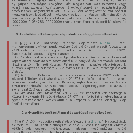
az irányadó öregségi nyugdíjkorhatárt betöltött és az öregségi teljes
nyugdíjhoz szükséges szolgálati időt megszerzett közalkalmazotti vagy
kormányzati szolgálati jogviszonyban állók jogviszonyának megszüntetéséből
eredő kiadási megtakarításaikat – a 2022. évi költségvetésbe már beépült
megtakarítások kivételével – kötelesek befizetni a Magyar Államkincstár „A
zárolt álláshelyekhez kapcsolódó megtakarítások befizetései” megnevezésű,
10032000-01034286-00000000 számú számlájára, a központi költségvetés
javára.
6.
Az elkülönített állami pénzalapokkal összefüggő rendelkezések
10. §
(1)
A XLVII. Gazdaság-újraindítási Alap fejezet,
4. cím
, 6. Start-
munkaprogram alcímen rendelkezésre álló előirányzat biztosít fedezetet a
2021. évben, illetve azt megelőző években az e címen keletkezett, 2022.
évre áthúzódó kötelezettségvállalásokra is.
(2)
Az Elektronikus Információszolgáltatás Nemzeti Program működtetésével
kapcsolatos feladatokra a feladatot ellátó MTA Könyvtár és Információs Központ
részére a LXII. Nemzeti Kutatási, Fejlesztési és Innovációs Alap fejezet, 1.
Kutatási Alaprész cím terhére 2022. évben 1950,0 millió forint támogatást kell
biztosítani.
(3)
A Nemzeti Kutatási, Fejlesztési és Innovációs Alap a 2022. évben a
központi költségvetés javára összesen 21 177,8 millió forintot ad át a kutatás-
fejlesztési tevékenység Nemzeti Kutatási, Fejlesztési és Innovációs Alapon
kívüli finanszírozásához. A befizetési kötelezettséget negyedévente, az éves
előirányzat 25%-ával kell teljesíteni.
(4)
Az MVM Paksi Atomerőmű Zrt. 2022. évi befizetési kötelezettsége a
Központi Nukleáris Pénzügyi Alapba 27 017,4 millió forint, amelyet havonta
egyenlő részletekben köteles átutalni a Központi Nukleáris Pénzügyi Alap
fizetési számlájára.
7.
A Nyugdíjbiztosítási Alappal összefüggő rendelkezések
11. §
(1)
A LXXI. Nyugdíjbiztosítási Alap fejezetnél a
2. cím
, 1. Nyugellátások
alcímen belül az adott előirányzat terhére különös méltánylást érdemlő
körülmények esetén, méltányossági alapon megállapításra kerülő
nyugellátásra 200,0 millió forint, méltányossági alapú nyugdíjemelésre