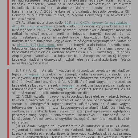
és hadfelszerelés fejlesztésre, az értékesítési eljárások során felmerült
kiadások fedezetére, valamint a honvédelmi szervezeteknél keletkezett
hulladékok kezelésének, ártalmatlanításának kiadásainak fedezetére
használhatja fel. A 2022. évben pénzforgalmilag teljesülő bevételt a XIII.
Honvédelmi Minisztérium fejezet, 2. Magyar Honvédség cím bevételeként
kell elszámolni.
(7)
Az államháztartásról szóló
2011. évi CXCV. törvény (a továbbiakban:
Áht.) 19. § (3) bekezdése
szerinti kijelölt tulajdonosi joggyakorló az általa e
minőségében a 2022. év során beszedett bevételeket előirányzat-módosítás
nélkül is elszámolhatja, erről a fejezetet irányító szervet és az
államháztartásért felelős minisztert írásban tájékoztatni kell. A fejezetet
irányító szerv e tulajdonosi joggyakorlói minőségben végrehajtandó, valamint
az
Áht. 19. § (3) bekezdése
szerint az irányítása alá tartozó fejezetbe sorolt
tulajdonosi kiadások teljesítése érdekében – a XLIII. Az állami vagyonnal
kapcsolatos bevételek és kiadások fejezet és a XLVII. Gazdaság-újraindítási
Alap fejezet kivételével – a fejezeten belül átcsoportosíthat és új központi
kezelésű kiadási előirányzatot hozhat létre az államháztartásért felelős
miniszter egyetértésével.
6. §
(1)
A XLIII. Az állami vagyonnal kapcsolatos bevételek és kiadások
fejezet,
7. Fejezeti
tartalék címén szereplő kiadási előirányzat kizárólag az e
költségvetési fejezetben szereplő kiadási előirányzatok átcsoportosítás útján
történő növelésére használható fel. A XLIII. Az állami vagyonnal kapcsolatos
bevételek és kiadások fejezet,
7. Fejezeti
tartalék cím kiadási előirányzatának
felhasználásáról az állami vagyon felügyeletéért felelős miniszter és az
államháztartásért felelős miniszter együttesen dönt.
(2)
A XLIII. Az állami vagyonnal kapcsolatos bevételek és kiadások fejezet
bevételi előirányzatainak a tervezettet meghaladó pénzforgalmi teljesítése
esetén e költségvetési fejezet kiadási előirányzata az állami vagyon
felügyeletéért felelős miniszter kezdeményezése alapján különösen indokolt
esetben, az államháztartásért felelős miniszter jóváhagyásával – legfeljebb a
pénzforgalmilag teljesült többletbevétel mértékével – túlléphető, ha e
költségvetési fejezet bevételei együttes összegénél nem jelentkezik bevétel-
elmaradás.
(3)
Az állami vagyon felügyeletéért felelős miniszter a XLIII. Az állami
vagyonnal kapcsolatos bevételek és kiadások fejezet kiadási előirányzatai
között – a keletkező megtakarítások terhére vagy közfeladatok változása miatt
– az államháztartásért felelős miniszter egyidejű tájékoztatása mellett