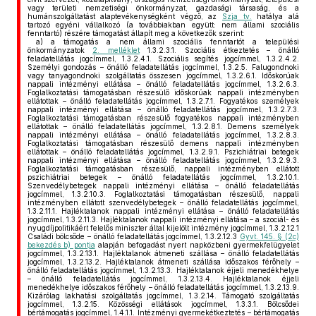
vagy területi nemzetiségi önkormányzat, gazdasági társaság, és a
humánszolgáltatást alaptevékenységként végző, az
Szja tv.
hatálya alá
tartozó egyéni vállalkozó (a továbbiakban együtt: nem állami szociális
fenntartó) részére támogatást állapít meg a következők szerint:
a)
a támogatás a nem állami szociális fenntartót a települési
önkormányzatok
2. melléklet
1.3.2.3.1. Szociális étkeztetés – önálló
feladatellátás jogcímmel, 1.3.2.4.1. Szociális segítés jogcímmel, 1.3.2.4.2.
Személyi gondozás – önálló feladatellátás jogcímmel, 1.3.2.5. Falugondnoki
vagy tanyagondnoki szolgáltatás összesen jogcímmel, 1.3.2.6.1. Időskorúak
nappali intézményi ellátása – önálló feladatellátás jogcímmel, 1.3.2.6.3.
Foglalkoztatási támogatásban részesülő időskorúak nappali intézményben
ellátottak – önálló feladatellátás jogcímmel, 1.3.2.7.1. Fogyatékos személyek
nappali intézményi ellátása – önálló feladatellátás jogcímmel, 1.3.2.7.3.
Foglalkoztatási támogatásban részesülő fogyatékos nappali intézményben
ellátottak – önálló feladatellátás jogcímmel, 1.3.2.8.1. Demens személyek
nappali intézményi ellátása – önálló feladatellátás jogcímmel, 1.3.2.8.3.
Foglalkoztatási támogatásban részesülő demens nappali intézményben
ellátottak – önálló feladatellátás jogcímmel, 1.3.2.9.1. Pszichiátriai betegek
nappali intézményi ellátása – önálló feladatellátás jogcímmel, 1.3.2.9.3.
Foglalkoztatási támogatásban részesülő, nappali intézményben ellátott
pszichiátriai betegek – önálló feladatellátás jogcímmel, 1.3.2.10.1.
Szenvedélybetegek nappali intézményi ellátása – önálló feladatellátás
jogcímmel, 1.3.2.10.3. Foglalkoztatási támogatásban részesülő, nappali
intézményben ellátott szenvedélybetegek – önálló feladatellátás jogcímmel,
1.3.2.11.1. Hajléktalanok nappali intézményi ellátása – önálló feladatellátás
jogcímmel, 1.3.2.11.3. Hajléktalanok nappali intézményi ellátása – a szociál- és
nyugdíjpolitikáért felelős miniszter által kijelölt intézmény jogcímmel, 1.3.2.12.1
Családi bölcsőde – önálló feladatellátás jogcímmel, 1.3.2.12.3
Gyvt. 145. § (2c)
bekezdés b) pontja
alapján befogadást nyert napközbeni gyermekfelügyelet
jogcímmel, 1.3.2.13.1. Hajléktalanok átmeneti szállása – önálló feladatellátás
jogcímmel, 1.3.2.13.2. Hajléktalanok átmeneti szállása időszakos férőhely –
önálló feladatellátás jogcímmel, 1.3.2.13.3. Hajléktalanok éjjeli menedékhelye
– önálló feladatellátás jogcímmel, 1.3.2.13.4. Hajléktalanok éjjeli
menedékhelye időszakos férőhely – önálló feladatellátás jogcímmel, 1.3.2.13.9.
Kizárólag lakhatási szolgáltatás jogcímmel, 1.3.2.14. Támogató szolgáltatás
jogcímmel, 1.3.2.15. Közösségi ellátások jogcímmel, 1.3.3.1. Bölcsődei
bértámogatás jogcímmel, 1.4.1.1. Intézményi gyermekétkeztetés – bértámogatás