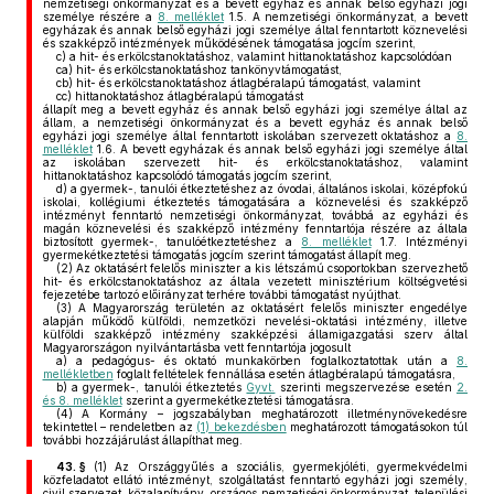
nemzetiségi önkormányzat és a bevett egyház és annak belső egyházi jogi
személye részére a
8. melléklet
1.5. A nemzetiségi önkormányzat, a bevett
egyházak és annak belső egyházi jogi személye által fenntartott köznevelési
és szakképző intézmények működésének támogatása jogcím szerint,
c)
a hit- és erkölcstanoktatáshoz, valamint hittanoktatáshoz kapcsolódóan
ca)
hit- és erkölcstanoktatáshoz tankönyvtámogatást,
cb)
hit- és erkölcstanoktatáshoz átlagbéralapú támogatást, valamint
cc)
hittanoktatáshoz átlagbéralapú támogatást
állapít meg a bevett egyház és annak belső egyházi jogi személye által az
állam, a nemzetiségi önkormányzat és a bevett egyház és annak belső
egyházi jogi személye által fenntartott iskolában szervezett oktatáshoz a
8.
melléklet
1.6. A bevett egyházak és annak belső egyházi jogi személye által
az iskolában szervezett hit- és erkölcstanoktatáshoz, valamint
hittanoktatáshoz kapcsolódó támogatás jogcím szerint,
d)
a gyermek-, tanulói étkeztetéshez az óvodai, általános iskolai, középfokú
iskolai, kollégiumi étkeztetés támogatására a köznevelési és szakképző
intézményt fenntartó nemzetiségi önkormányzat, továbbá az egyházi és
magán köznevelési és szakképző intézmény fenntartója részére az általa
biztosított gyermek-, tanulóétkeztetéshez a
8. melléklet
1.7. Intézményi
gyermekétkeztetési támogatás jogcím szerint támogatást állapít meg.
(2)
Az oktatásért felelős miniszter a kis létszámú csoportokban szervezhető
hit- és erkölcstanoktatáshoz az általa vezetett minisztérium költségvetési
fejezetébe tartozó előirányzat terhére további támogatást nyújthat.
(3)
A Magyarország területén az oktatásért felelős miniszter engedélye
alapján működő külföldi, nemzetközi nevelési-oktatási intézmény, illetve
külföldi szakképző intézmény szakképzési államigazgatási szerv által
Magyarországon nyilvántartásba vett fenntartója jogosult
a)
a pedagógus- és oktató munkakörben foglalkoztatottak után a
8.
mellékletben
foglalt feltételek fennállása esetén átlagbéralapú támogatásra,
b)
a gyermek-, tanulói étkeztetés
Gyvt.
szerinti megszervezése esetén
2.
és 8. melléklet
szerint a gyermekétkeztetési támogatásra.
(4)
A Kormány – jogszabályban meghatározott illetménynövekedésre
tekintettel – rendeletben az
(1) bekezdésben
meghatározott támogatásokon túl
további hozzájárulást állapíthat meg.
43. §
(1)
Az Országgyűlés a szociális, gyermekjóléti, gyermekvédelmi
közfeladatot ellátó intézményt, szolgáltatást fenntartó egyházi jogi személy,
civil szervezet, közalapítvány, országos nemzetiségi önkormányzat, települési