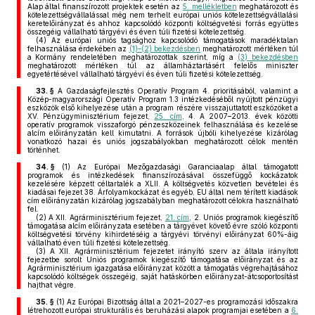
Alap által finanszírozott projektek esetén az
5. mellékletben
meghatározott és
kötelezettségvállalással még nem terhelt európai uniós kötelezettségvállalási
keretelőirányzat és ahhoz kapcsolódó központi költségvetési forrás együttes
összegéig vállalható tárgyévi és éven túli fizetési kötelezettség.
(4)
Az európai uniós tagsághoz kapcsolódó támogatások maradéktalan
felhasználása érdekében az
(1)–(2) bekezdésben
meghatározott mértéken túl
a Kormány rendeletében meghatározottak szerint, míg a
(3) bekezdésben
meghatározott mértéken túl az államháztartásért felelős miniszter
egyetértésével vállalható tárgyévi és éven túli fizetési kötelezettség.
33. §
A Gazdaságfejlesztés Operatív Program 4. prioritásából, valamint a
Közép-magyarországi Operatív Program 1.3 intézkedéséből nyújtott pénzügyi
eszközök első kihelyezése után a program részére visszajuttatott eszközöket a
XV. Pénzügyminisztérium fejezet,
25. cím
, 4. A 2007–2013. évek közötti
operatív programok visszaforgó pénzeszközeinek felhasználása és kezelése
alcím előirányzatán kell kimutatni. A források újbóli kihelyezése kizárólag
vonatkozó hazai és uniós jogszabályokban meghatározott célok mentén
történhet.
34. §
(1)
Az Európai Mezőgazdasági Garanciaalap által támogatott
programok és intézkedések finanszírozásával összefüggő kockázatok
kezelésére képzett céltartalék a XLII. A költségvetés közvetlen bevételei és
kiadásai fejezet 38. Árfolyamkockázat és egyéb, EU által nem térített kiadások
cím előirányzatán kizárólag jogszabályban meghatározott célokra használható
fel.
(2)
A XII. Agrárminisztérium fejezet,
21. cím
, 2. Uniós programok kiegészítő
támogatása alcím előirányzata esetében a tárgyévet követő évre szóló központi
költségvetési törvény kihirdetéséig a tárgyévi törvényi előirányzat 60%-áig
vállalható éven túli fizetési kötelezettség.
(3)
A XII. Agrárminisztérium fejezetet irányító szerv az általa irányított
fejezetbe sorolt Uniós programok kiegészítő támogatása előirányzat és az
Agrárminisztérium igazgatása előirányzat között a támogatás végrehajtásához
kapcsolódó költségek összegéig, saját hatáskörben előirányzat-átcsoportosítást
hajthat végre.
35. §
(1)
Az Európai Bizottság által a 2021–2027-es programozási időszakra
létrehozott európai strukturális és beruházási alapok programjai esetében a
6.