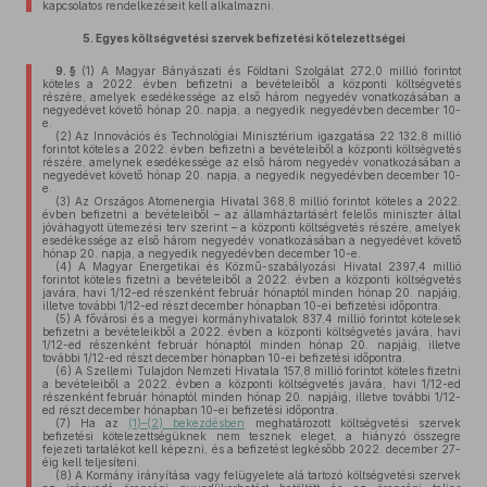
kapcsolatos rendelkezéseit kell alkalmazni.
5.
Egyes költségvetési szervek befizetési kötelezettségei
9. §
(1)
A Magyar Bányászati és Földtani Szolgálat 272,0 millió forintot
köteles a 2022. évben befizetni a bevételeiből a központi költségvetés
részére, amelyek esedékessége az első három negyedév vonatkozásában a
negyedévet követő hónap 20. napja, a negyedik negyedévben december 10-
e.
(2)
Az Innovációs és Technológiai Minisztérium igazgatása 22 132,8 millió
forintot köteles a 2022. évben befizetni a bevételeiből a központi költségvetés
részére, amelynek esedékessége az első három negyedév vonatkozásában a
negyedévet követő hónap 20. napja, a negyedik negyedévben december 10-
e.
(3)
Az Országos Atomenergia Hivatal 368,8 millió forintot köteles a 2022.
évben befizetni a bevételeiből – az államháztartásért felelős miniszter által
jóváhagyott ütemezési terv szerint – a központi költségvetés részére, amelyek
esedékessége az első három negyedév vonatkozásában a negyedévet követő
hónap 20. napja, a negyedik negyedévben december 10-e.
(4)
A Magyar Energetikai és Közmű-szabályozási Hivatal 2397,4 millió
forintot köteles fizetni a bevételeiből a 2022. évben a központi költségvetés
javára, havi 1/12-ed részenként február hónaptól minden hónap 20. napjáig,
illetve további 1/12-ed részt december hónapban 10-ei befizetési időpontra.
(5)
A fővárosi és a megyei kormányhivatalok 837,4 millió forintot kötelesek
befizetni a bevételeikből a 2022. évben a központi költségvetés javára, havi
1/12-ed részenként február hónaptól minden hónap 20. napjáig, illetve
további 1/12-ed részt december hónapban 10-ei befizetési időpontra.
(6)
A Szellemi Tulajdon Nemzeti Hivatala 157,8 millió forintot köteles fizetni
a bevételeiből a 2022. évben a központi költségvetés javára, havi 1/12-ed
részenként február hónaptól minden hónap 20. napjáig, illetve további 1/12-
ed részt december hónapban 10-ei befizetési időpontra.
(7)
Ha az
(1)–(2) bekezdésben
meghatározott költségvetési szervek
befizetési kötelezettségüknek nem tesznek eleget, a hiányzó összegre
fejezeti tartalékot kell képezni, és a befizetést legkésőbb 2022. december 27-
éig kell teljesíteni.
(8)
A Kormány irányítása vagy felügyelete alá tartozó költségvetési szervek