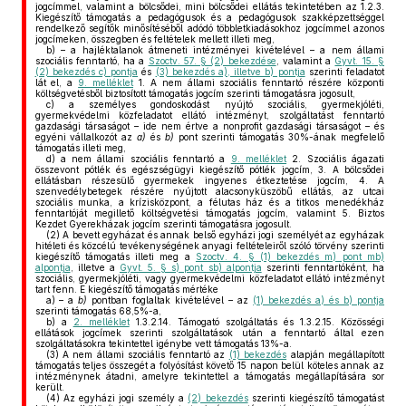
jogcímmel, valamint a bölcsődei, mini bölcsődei ellátás tekintetében az 1.2.3.
Kiegészítő támogatás a pedagógusok és a pedagógusok szakképzettséggel
rendelkező segítők minősítéséből adódó többletkiadásokhoz jogcímmel azonos
jogcímeken, összegben és feltételek mellett illeti meg,
b)
– a hajléktalanok átmeneti intézményei kivételével – a nem állami
szociális fenntartó, ha a
Szoctv. 57. § (2) bekezdése
, valamint a
Gyvt. 15. §
(2) bekezdés c) pontja
és
(3) bekezdés a), illetve b) pontja
szerinti feladatot
lát el, a
9. melléklet
1. A nem állami szociális fenntartó részére központi
költségvetésből biztosított támogatás jogcím szerinti támogatásra jogosult,
c)
a személyes gondoskodást nyújtó szociális, gyermekjóléti,
gyermekvédelmi közfeladatot ellátó intézményt, szolgáltatást fenntartó
gazdasági társaságot – ide nem értve a nonprofit gazdasági társaságot – és
egyéni vállalkozót az
a)
és
b)
pont szerinti támogatás 30%-ának megfelelő
támogatás illeti meg,
d)
a nem állami szociális fenntartó a
9. melléklet
2. Szociális ágazati
összevont pótlék és egészségügyi kiegészítő pótlék jogcím, 3. A bölcsődei
ellátásban részesülő gyermekek ingyenes étkeztetése jogcím, 4. A
szenvedélybetegek részére nyújtott alacsonyküszöbű ellátás, az utcai
szociális munka, a krízisközpont, a félutas ház és a titkos menedékház
fenntartóját megillető költségvetési támogatás jogcím, valamint 5. Biztos
Kezdet Gyerekházak jogcím szerinti támogatásra jogosult.
(2)
A bevett egyházat és annak belső egyházi jogi személyét az egyházak
hitéleti és közcélú tevékenységének anyagi feltételeiről szóló törvény szerinti
kiegészítő támogatás illeti meg a
Szoctv. 4. § (1) bekezdés m) pont mb)
alpontja
, illetve a
Gyvt. 5. § s) pont sb) alpontja
szerinti fenntartóként, ha
szociális, gyermekjóléti, vagy gyermekvédelmi közfeladatot ellátó intézményt
tart fenn. E kiegészítő támogatás mértéke
a)
– a
b)
pontban foglaltak kivételével – az
(1) bekezdés a) és b) pontja
szerinti támogatás 68,5%-a,
b)
a
2. melléklet
1.3.2.14. Támogató szolgáltatás és 1.3.2.15. Közösségi
ellátások jogcímek szerinti szolgáltatások után a fenntartó által ezen
szolgáltatásokra tekintettel igénybe vett támogatás 13%-a.
(3)
A nem állami szociális fenntartó az
(1) bekezdés
alapján megállapított
támogatás teljes összegét a folyósítást követő 15 napon belül köteles annak az
intézménynek átadni, amelyre tekintettel a támogatás megállapítására sor
került.
(4)
Az egyházi jogi személy a
(2) bekezdés
szerinti kiegészítő támogatást