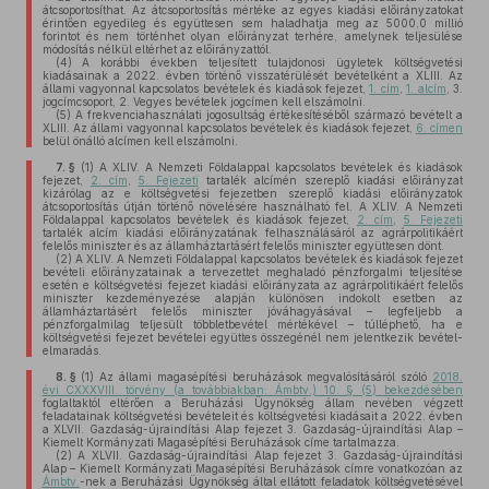
átcsoportosíthat. Az átcsoportosítás mértéke az egyes kiadási előirányzatokat
érintően egyedileg és együttesen sem haladhatja meg az 5000,0 millió
forintot és nem történhet olyan előirányzat terhére, amelynek teljesülése
módosítás nélkül eltérhet az előirányzattól.
(4)
A korábbi években teljesített tulajdonosi ügyletek költségvetési
kiadásainak a 2022. évben történő visszatérülését bevételként a XLIII. Az
állami vagyonnal kapcsolatos bevételek és kiadások fejezet,
1. cím
,
1. alcím
, 3.
jogcímcsoport, 2. Vegyes bevételek jogcímen kell elszámolni.
(5)
A frekvenciahasználati jogosultság értékesítéséből származó bevételt a
XLIII. Az állami vagyonnal kapcsolatos bevételek és kiadások fejezet,
6. címen
belül önálló alcímen kell elszámolni.
7. §
(1)
A XLIV. A Nemzeti Földalappal kapcsolatos bevételek és kiadások
fejezet,
2. cím
,
5. Fejezeti
tartalék alcímén szereplő kiadási előirányzat
kizárólag az e költségvetési fejezetben szereplő kiadási előirányzatok
átcsoportosítás útján történő növelésére használható fel. A XLIV. A Nemzeti
Földalappal kapcsolatos bevételek és kiadások fejezet,
2. cím
,
5. Fejezeti
tartalék alcím kiadási előirányzatának felhasználásáról az agrárpolitikáért
felelős miniszter és az államháztartásért felelős miniszter együttesen dönt.
(2)
A XLIV. A Nemzeti Földalappal kapcsolatos bevételek és kiadások fejezet
bevételi előirányzatainak a tervezettet meghaladó pénzforgalmi teljesítése
esetén e költségvetési fejezet kiadási előirányzata az agrárpolitikáért felelős
miniszter kezdeményezése alapján különösen indokolt esetben az
államháztartásért felelős miniszter jóváhagyásával – legfeljebb a
pénzforgalmilag teljesült többletbevétel mértékével – túlléphető, ha e
költségvetési fejezet bevételei együttes összegénél nem jelentkezik bevétel-
elmaradás.
8. §
(1)
Az állami magasépítési beruházások megvalósításáról szóló
2018.
évi CXXXVIII. törvény (a továbbiakban: Ámbtv.) 10. § (5) bekezdésében
foglaltaktól eltérően a Beruházási Ügynökség állam nevében végzett
feladatainak költségvetési bevételeit és költségvetési kiadásait a 2022. évben
a XLVII. Gazdaság-újraindítási Alap fejezet 3. Gazdaság-újraindítási Alap –
Kiemelt Kormányzati Magasépítési Beruházások címe tartalmazza.
(2)
A XLVII. Gazdaság-újraindítási Alap fejezet 3. Gazdaság-újraindítási
Alap – Kiemelt Kormányzati Magasépítési Beruházások címre vonatkozóan az
Ámbtv.
-nek a Beruházási Ügynökség által ellátott feladatok költségvetésével