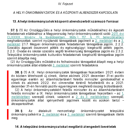
IV. Fejezet
A HELYI ÖNKORMÁNYZATOK ÉS A KÖZPONTI ALRENDSZER KAPCSOLATA
13.
A helyi önkormányzatok központi alrendszerből származó forrásai
37. §
(1)
Az Országgyűlés a helyi önkormányzatok működéséhez és ágazati
feladatainak ellátásához a Magyarország helyi önkormányzatairól szóló
2011. évi
CLXXXIX. törvény (a továbbiakban: Mötv.) 117. § (1) bekezdésében
meghatározottak szerint nyújtandó támogatások jogcímeit a
2. melléklet
és a
3.
melléklet
2.1.7. Megyei önkormányzatok feladatainak támogatása jogcím, 2.2.2.
Szociális ágazati összevont pótlék és egészségügyi kiegészítő pótlék jogcím,
2.2.3. Óvodai és iskolai szociális segítő tevékenység támogatása jogcím és 2.3.2.
Települési önkormányzatok kulturális feladatainak kiegészítő támogatása jogcím
szerint állapítja meg.
(2)
Az Országgyűlés működési és felhalmozási támogatást állapít meg a helyi
önkormányzatok által ellátandó
3. melléklet
szerinti feladatokra.
38. §
(1)
A IX. Helyi önkormányzatok támogatásai fejezetben 2021. évben
év közben létrehozott új címek, illetve alcímek 2021. december 31-ei pozitív
egyenlege esetén az államháztartásért felelős miniszter gondoskodhat e
címek és alcímek 2022. évi címrendbe történő felvételéről és a 2021.
december 31-én fennálló pozitív egyenlegnek megfelelő összeg biztosításáról.
(2)
A helyi önkormányzatokért felelős miniszter és az államháztartásért
felelős miniszter a IX. Helyi önkormányzatok támogatásai fejezetben – az
1.
mellékletben
szereplő címek, valamint a
2. és 3. mellékletben
szereplő,
önkormányzatok által igényelhető jogcímek között és azokon belül –
átcsoportosíthat.
39. §
Az átalakult nemzetiségi önkormányzatot települési
önkormányzatként a
2. melléklet
és a
3. melléklet
szerinti támogatások illetik
meg.
14.
A települési önkormányzatokat megillető átengedett bevételek