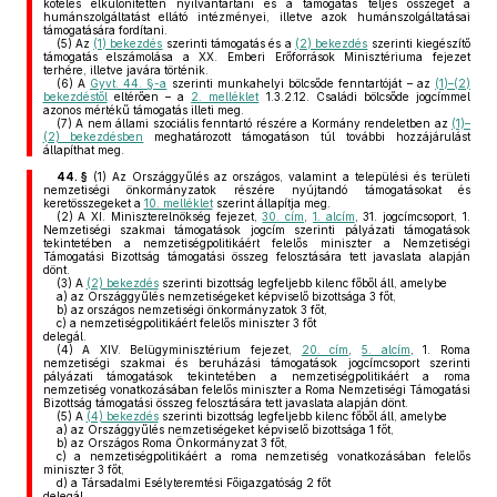
köteles elkülönítetten nyilvántartani és a támogatás teljes összegét a
humánszolgáltatást ellátó intézményei, illetve azok humánszolgáltatásai
támogatására fordítani.
(5)
Az
(1) bekezdés
szerinti támogatás és a
(2) bekezdés
szerinti kiegészítő
támogatás elszámolása a XX. Emberi Erőforrások Minisztériuma fejezet
terhére, illetve javára történik.
(6)
A
Gyvt. 44. §-a
szerinti munkahelyi bölcsőde fenntartóját – az
(1)–(2)
bekezdéstől
eltérően – a
2. melléklet
1.3.2.12. Családi bölcsőde jogcímmel
azonos mértékű támogatás illeti meg.
(7)
A nem állami szociális fenntartó részére a Kormány rendeletben az
(1)–
(2) bekezdésben
meghatározott támogatáson túl további hozzájárulást
állapíthat meg.
44. §
(1)
Az Országgyűlés az országos, valamint a települési és területi
nemzetiségi önkormányzatok részére nyújtandó támogatásokat és
keretösszegeket a
10. melléklet
szerint állapítja meg.
(2)
A XI. Miniszterelnökség fejezet,
30. cím
,
1. alcím
, 31. jogcímcsoport, 1.
Nemzetiségi szakmai támogatások jogcím szerinti pályázati támogatások
tekintetében a nemzetiségpolitikáért felelős miniszter a Nemzetiségi
Támogatási Bizottság támogatási összeg felosztására tett javaslata alapján
dönt.
(3)
A
(2) bekezdés
szerinti bizottság legfeljebb kilenc főből áll, amelybe
a)
az Országgyűlés nemzetiségeket képviselő bizottsága 3 főt,
b)
az országos nemzetiségi önkormányzatok 3 főt,
c)
a nemzetiségpolitikáért felelős miniszter 3 főt
delegál.
(4)
A XIV. Belügyminisztérium fejezet,
20. cím
,
5. alcím
, 1. Roma
nemzetiségi szakmai és beruházási támogatások jogcímcsoport szerinti
pályázati támogatások tekintetében a nemzetiségpolitikáért a roma
nemzetiség vonatkozásában felelős miniszter a Roma Nemzetiségi Támogatási
Bizottság támogatási összeg felosztására tett javaslata alapján dönt.
(5)
A
(4) bekezdés
szerinti bizottság legfeljebb kilenc főből áll, amelybe
a)
az Országgyűlés nemzetiségeket képviselő bizottsága 1 főt,
b)
az Országos Roma Önkormányzat 3 főt,
c)
a nemzetiségpolitikáért a roma nemzetiség vonatkozásában felelős
miniszter 3 főt,
d)
a Társadalmi Esélyteremtési Főigazgatóság 2 főt
delegál.