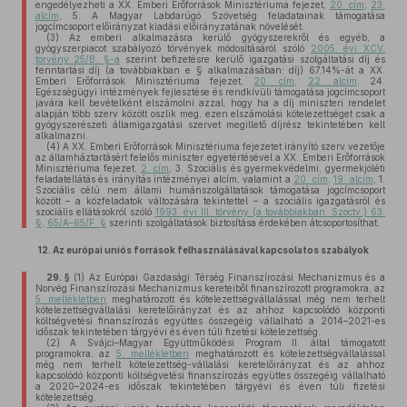
engedélyezheti a XX. Emberi Erőforrások Minisztériuma fejezet,
20. cím
,
23.
alcím
, 5. A Magyar Labdarúgó Szövetség feladatainak támogatása
jogcímcsoport előirányzat kiadási előirányzatának növelését.
(3)
Az emberi alkalmazásra kerülő gyógyszerekről és egyéb, a
gyógyszerpiacot szabályozó törvények módosításáról szóló
2005. évi XCV.
törvény 25/B. §-a
szerint befizetésre kerülő igazgatási szolgáltatási díj és
fenntartási díj (a továbbiakban e § alkalmazásában: díj) 67,14%-át a XX.
Emberi Erőforrások Minisztériuma fejezet,
20. cím
,
22. alcím
, 24.
Egészségügyi intézmények fejlesztése és rendkívüli támogatása jogcímcsoport
javára kell bevételként elszámolni azzal, hogy ha a díj miniszteri rendelet
alapján több szerv között oszlik meg, ezen elszámolási kötelezettséget csak a
gyógyszerészeti államigazgatási szervet megillető díjrész tekintetében kell
alkalmazni.
(4)
A XX. Emberi Erőforrások Minisztériuma fejezetet irányító szerv vezetője
az államháztartásért felelős miniszter egyetértésével a XX. Emberi Erőforrások
Minisztériuma fejezet,
2. cím
, 3. Szociális és gyermekvédelmi, gyermekjóléti
feladatellátás és irányítás intézményei alcím, valamint a
20. cím
,
19. alcím
, 1.
Szociális célú nem állami humánszolgáltatások támogatása jogcímcsoport
között – a közfeladatok változására tekintettel – a szociális igazgatásról és
szociális ellátásokról szóló
1993. évi III. törvény (a továbbiakban: Szoctv.) 63.
§
,
65/A–65/F. §
szerinti szolgáltatások biztosítása érdekében átcsoportosíthat.
12.
Az európai uniós források felhasználásával kapcsolatos szabályok
29. §
(1)
Az Európai Gazdasági Térség Finanszírozási Mechanizmus és a
Norvég Finanszírozási Mechanizmus kereteiből finanszírozott programokra, az
5. mellékletben
meghatározott és kötelezettségvállalással még nem terhelt
kötelezettségvállalási keretelőirányzat és az ahhoz kapcsolódó központi
költségvetési finanszírozás együttes összegéig vállalható a 2014–2021-es
időszak tekintetében tárgyévi és éven túli fizetési kötelezettség.
(2)
A Svájci–Magyar Együttműködési Program II. által támogatott
programokra, az
5. mellékletben
meghatározott és kötelezettségvállalással
még nem terhelt kötelezettség-vállalási keretelőirányzat és az ahhoz
kapcsolódó központi költségvetési finanszírozás együttes összegéig vállalható
a 2020–2024-es időszak tekintetében tárgyévi és éven túli fizetési
kötelezettség.