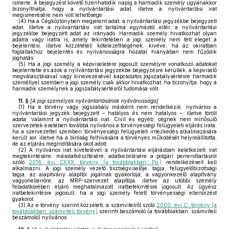
ismerte. A bejegyzést követő tizenhatodik napig a harmadik személy ugyanakkor
bizonyíthatja, hogy a nyilvántartási adat, illetve a nyilvántartási irat
megismerésére nem volt lehetősége.
(4)
Ha a Cégközlönyben megjelent adat, a nyilvántartási jegyzékbe bejegyzett
adat, illetve a nyilvántartási irat tartalma egymástól eltér, a nyilvántartási
jegyzékbe bejegyzett adat az irányadó. Harmadik személy hivatkozhat olyan
adatra vagy iratra is, amely tekintetében a jogi személy nem tett eleget a
bejelentési, illetve közzétételi kötelezettségének, kivéve, ha az okiratban
foglaltakhoz bejelentés és nyilvánosságra hozatal hiányában nem fűződik
joghatás.
(5)
Ha a jogi személy a képviseletére jogosult személyre vonatkozó adatokat
bejelentette és azok a nyilvántartási jegyzékbe bejegyzésre kerültek, a képviselő
megválasztásával vagy kinevezésével kapcsolatos jogszabálysértésre harmadik
személlyel szemben a jogi személy csak akkor hivatkozhat, ha bizonyítja, hogy a
harmadik személynek a jogszabálysértésről tudomása volt.
11. §
[
A jogi személyek nyilvántartásának nyilvánossága
]
(1)
Ha e törvény vagy jogszabály másként nem rendelkezik, nyilvános a
nyilvántartási jegyzék bejegyzett – hatályos és nem hatályos –, illetve törölt
adata, valamint a nyilvántartási irat. Civil és egyéb, cégnek nem minősülő
szervezetek esetében továbbá nyilvános a törvényességi felügyeleti eljárás irata,
ha a szervezettel szemben törvényességi felügyeleti intézkedés alkalmazására
került sor, illetve ha a bíróság felhívására a törvényes működését helyreállította,
de az eljárás megindítására okot adott.
(2)
A nyilvános irat kivételével a nyilvántartási eljárásban keletkezett irat
megtekintésére, másolatkészítésére, adatkezelésére a polgári perrendtartásról
szóló
2016. évi CXXX. törvény (a továbbiakban: Pp.)
rendelkezéseit kell
alkalmazni. A jogi személy vezető tisztségviselője, tagja, felügyelőbizottsági
tagja, az alapítvány alapítói jogainak gyakorlója, a vagyonkezelő alapítvány
vagyonellenőre, az MRP-szervezet alapítója, illetve az utóbbi személy
feladatkörében eljáró meghatalmazott iratbetekintésre jogosult. Az ügyész
iratbetekintésre jogosult, ha a jogi személy felett törvényességi ellenőrzést
gyakorol.
(3)
Az e törvény szerint közzétett, a számvitelről szóló
2000. évi C. törvény (a
továbbiakban: számviteli törvény)
szerinti beszámoló (a továbbiakban: számviteli
beszámoló) nyilvános.