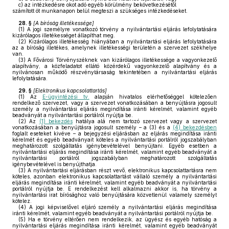
c)
az intézkedésre okot adó egyéb körülmény bekövetkezésétől
számított öt munkanapon belül megteszi a szükséges intézkedéseket.
28. §
[
A bíróság illetékessége
]
(1)
A jogi személyre vonatkozó törvény a nyilvántartási eljárás lefolytatására
kizárólagos illetékességet állapíthat meg.
(2)
Kizárólagos illetékesség hiányában a nyilvántartási eljárás lefolytatására
az a bíróság illetékes, amelynek illetékességi területén a szervezet székhelye
van.
(3)
A Fővárosi Törvényszéknek van kizárólagos illetékessége a vagyonkezelő
alapítvány, a közfeladatot ellátó közérdekű vagyonkezelő alapítvány és a
nyilvánosan működő részvénytársaság tekintetében a nyilvántartási eljárás
lefolytatására.
29. §
[
Elektronikus kapcsolattartás
]
(1)
Az
E-ügyintézési tv.
alapján hivatalos elérhetőséggel kötelezően
rendelkező szervezet, vagy a szervezet vonatkozásában a benyújtásra jogosult
személy a nyilvántartási eljárás megindítása iránti kérelmét, valamint egyéb
beadványát a nyilvántartási portálról nyújtja be.
(2)
Az
(1) bekezdés
hatálya alá nem tartozó szervezet vagy a szervezet
vonatkozásában a benyújtásra jogosult személy – a (3) és a
(4) bekezdésben
foglalt eseteket kivéve – a bejegyzési eljárásban az eljárás megindítása iránti
kérelmét és egyéb beadványait köteles a nyilvántartási portálról jogszabályban
meghatározott szolgáltatás igénybevételével benyújtani. Egyéb esetben a
nyilvántartási eljárás megindítása iránti kérelmét, valamint egyéb beadványát a
nyilvántartási portálról jogszabályban meghatározott szolgáltatás
igénybevételével is benyújthatja.
(3)
A nyilvántartási eljárásban részt vevő, elektronikus kapcsolattartásra nem
köteles, azonban elektronikus kapcsolattartást vállaló személy a nyilvántartási
eljárás megindítása iránti kérelmét, valamint egyéb beadványát a nyilvántartási
portálról nyújtja be. E rendelkezést kell alkalmazni akkor is, ha törvény a
nyilvántartási irat bírósághoz való benyújtására közvetlenül valamely személyt
kötelez.
(4)
A jogi képviselővel eljáró személy a nyilvántartási eljárás megindítása
iránti kérelmét, valamint egyéb beadványát a nyilvántartási portálról nyújtja be.
(5)
Ha e törvény eltérően nem rendelkezik, az ügyész és egyéb hatóság a
nyilvántartási eljárás megindítása iránti kérelmét, valamint egyéb beadványát