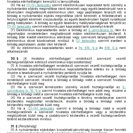
hivatalos elérhetőségén keresztül is benyújthatja.
(6)
Ha az
(1)–(5) bekezdés
szerint elektronikusan kapcsolatot tartó személy a
nyilvántartási eljárás megindítása iránti kérelmét vagy egyéb beadványát nem e
törvényben meghatározott elektronikus úton, vagy papíralapon terjeszti elő, a
bíróság a nyilvántartási eljárás megindítása iránti kérelmét, a fellebbezését, a
felülvizsgálati kérelmét visszautasítja, az egyéb beadványban foglalt nyilatkozat
pedig hatálytalan. A bíróság az egyéb beadvány hatálytalanságának tényéről az
(1)–(5) bekezdés
szerint elektronikusan kapcsolatot tartó személyt értesíti.
(7)
Elektronikus kapcsolattartás során a bíróság az
E-ügyintézési tv.
-ben és
végrehajtási rendeleteiben meghatározott módon elektronikusan kézbesít. A
bíróság által kiadott elektronikus aláírással vagy szervezeti bélyegzővel ellátott
elektronikus okirat közokiratnak minősül. A
(2) bekezdés
szerinti esetben a
bíróság papíralapon, postai úton kézbesít.
(8)
Az elektronikus kapcsolattartás során a
Pp. 615. §-a
és
618. §-a
nem
alkalmazandó.
30. §
[
A hivatalos elérhetőséggel rendelkező szervezet vezető
tisztségviselőjének kötelező elektronikus kapcsolattartása
]
(1)
A hivatalos elérhetőséggel rendelkező szervezet vezető tisztségviselője a
nyilvántartási eljárásban elektronikus kapcsolattartásra köteles és a bíróság
részére a beadványait a nyilvántartási portálról nyújtja be.
(2)
Ha a szervezet vezető tisztségviselője hivatalos elérhetőséggel nem
rendelkező szervezet, részére a bíróság a bírósági iratot a szervezet hivatalos
elérhetőségére küldi meg.
(3)
Ha a szervezet természetes személy vezető tisztségviselője az
E-
ügyintézési tv. 15. §-a
szerint hivatalos elérhetőséget nem adott meg, részére a
bíróság a bírósági iratot a szervezet hivatalos elérhetőségére küldi meg.
(4)
Ha a szervezet vezető tisztségviselője e törvény rendelkezése szerint
kézbesítési megbízottal rendelkezik, részére a bíróság a bírósági iratot a
kézbesítési megbízottnak küldi meg.
(5)
Ha a
(2)–(4) bekezdés
szerint a bíróság a bírósági iratot a vezető
tisztségviselőnek a szervezet hivatalos elérhetőségére vagy a kézbesítési
megbízottnak küldi meg, a szabályszerű kézbesítés a vezető tisztségviselőnek
történő kézbesítésnek minősül.
31. §
[
Pénzbírság
]
(1)
A nyilvántartási eljárásban kiszabható pénzbírság összege tízezer forinttól