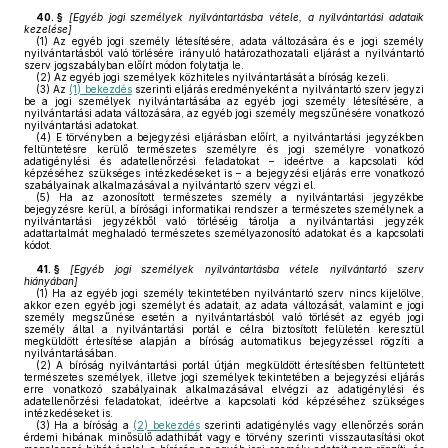
40. §
[
Egyéb jogi személyek nyilvántartásba vétele, a nyilvántartási adataik
kezelése
]
(1)
Az egyéb jogi személy létesítésére, adata változására és e jogi személy
nyilvántartásból való törlésére irányuló határozathozatali eljárást a nyilvántartó
szerv jogszabályban előírt módon folytatja le.
(2)
Az egyéb jogi személyek közhiteles nyilvántartását a bíróság kezeli.
(3)
Az
(1) bekezdés
szerinti eljárás eredményeként a nyilvántartó szerv jegyzi
be a jogi személyek nyilvántartásába az egyéb jogi személy létesítésére, a
nyilvántartási adata változására, az egyéb jogi személy megszűnésére vonatkozó
nyilvántartási adatokat.
(4)
E törvényben a bejegyzési eljárásban előírt, a nyilvántartási jegyzékben
feltüntetésre kerülő természetes személyre és jogi személyre vonatkozó
adatigénylési és adatellenőrzési feladatokat – ideértve a kapcsolati kód
képzéséhez szükséges intézkedéseket is – a bejegyzési eljárás erre vonatkozó
szabályainak alkalmazásával a nyilvántartó szerv végzi el.
(5)
Ha az azonosított természetes személy a nyilvántartási jegyzékbe
bejegyzésre kerül, a bírósági informatikai rendszer a természetes személynek a
nyilvántartási jegyzékből való törléséig tárolja a nyilvántartási jegyzék
adattartalmát meghaladó természetes személyazonosító adatokat és a kapcsolati
kódot.
41. §
[
Egyéb jogi személyek nyilvántartásba vétele nyilvántartó szerv
hiányában
]
(1)
Ha az egyéb jogi személy tekintetében nyilvántartó szerv nincs kijelölve,
akkor ezen egyéb jogi személyt és adatait, az adata változását, valamint e jogi
személy megszűnése esetén a nyilvántartásból való törlését az egyéb jogi
személy által a nyilvántartási portál e célra biztosított felületén keresztül
megküldött értesítése alapján a bíróság automatikus bejegyzéssel rögzíti a
nyilvántartásában.
(2)
A bíróság nyilvántartási portál útján megküldött értesítésben feltüntetett
természetes személyek, illetve jogi személyek tekintetében a bejegyzési eljárás
erre vonatkozó szabályainak alkalmazásával elvégzi az adatigénylési és
adatellenőrzési feladatokat, ideértve a kapcsolati kód képzéséhez szükséges
intézkedéseket is.
(3)
Ha a bíróság a
(2) bekezdés
szerinti adatigénylés vagy ellenőrzés során
érdemi hibának minősülő adathibát vagy e törvény szerinti visszautasítási okot