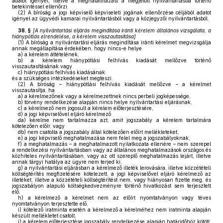
adatot igényel, illetve a meghatalmazást a megjelölt nyilvántartásba történő
betekintéssel ellenőrzi.
(2)
A bíróság a jogi képviselő képviseleti jogának ellenőrzése céljából adatot
igényel az ügyvédi kamarai nyilvántartásból vagy a közjegyzői nyilvántartásból.
38. §
[
A nyilvántartási eljárás megindítása iránti kérelem általános vizsgálata, a
hiánypótlás elrendelése, a kérelem visszautasítása
]
(1)
A bíróság a nyilvántartási eljárás megindítása iránti kérelmet megvizsgálja
annak megállapítása érdekében, hogy nincs-e helye
a)
a kérelem áttételének,
b)
a kérelem hiánypótlási felhívás kiadását mellőzve történő
visszautasításának vagy
c)
hiánypótlási felhívás kiadásának
és a szükséges intézkedéseket megteszi.
(2)
A bíróság – hiánypótlási felhívás kiadását mellőzve – a kérelmet
visszautasítja, ha
a)
a kérelmezőnek vagy a kérelmezettnek nincs perbeli jogképessége,
b)
törvény rendelkezése alapján nincs helye nyilvántartási eljárásnak,
c)
a kérelmező nem jogosult a kérelem előterjesztésére,
d)
a jogi képviselővel eljáró kérelmező
da)
kérelme nem tartalmazza azt, amit jogszabály a kérelem tartalmára
kötelezően előír, vagy
db)
nem csatolta a jogszabály által kötelezően előírt mellékleteket,
e)
a jogi képviselő meghatalmazása nem felel meg a jogszabályoknak,
f)
a meghatalmazás – a meghatalmazott nyilatkozata ellenére – nem szerepel
a rendelkezési nyilvántartásban vagy az általános meghatalmazások országos és
közhiteles nyilvántartásában, vagy az ott szereplő meghatalmazás lejárt, illetve
annak tárgyi hatálya az ügyre nem terjed ki,
g)
a nyilvántartási eljárásban a kérelmező illeték lerovására, illetve közzétételi
költségtérítés megfizetésére kötelezett, a jogi képviselővel eljáró kérelmező az
illetéket, illetve a közzétételi költségtérítést nem, vagy hiányosan fizette meg, és
jogszabályon alapuló költségkedvezményre történő hivatkozást sem terjesztett
elő,
h)
a kérelmező a kérelmet nem az előírt nyomtatványon vagy téves
nyomtatványon terjesztette elő,
i)
kötelező iratminta esetén a kérelmező a kérelméhez nem iratminta alapján
készült mellékletet csatolt,
j)
a kérelem előterjesztése jogszabály rendelkezése alapján határidőhöz kötött,