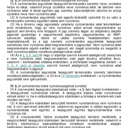
12. §
[
A nyilvántartási adatok nyilvánosságának korlátai
]
(1)
A nyilvántartási jegyzékbe bejegyzett természetes személy neve, születési
helye és ideje, valamint anyja születési neve nyilvános adat, de lakcíme nem
nyilvános adat. A belső egyházi jogi személy képviselőjének lakcíme és anyja
születési neve nem nyilvános adat.
(2)
A nyilvántartási jegyzékből való jogerős törlésétől számított tíz év után a
természetes személy egyetlen adata sem nyilvános.
(3)
Ha e törvény vagy jogszabály valamely nyilvántartási adat tekintetében
arról rendelkezik, hogy az nem nyilvános, akkor annak megismerésére az
jogosult, akit törvény erre feljogosít. A jogi személy tagjai, az alapítvány alapítói
jogainak gyakorlója, a vagyonkezelő alapítvány vagyonellenőre, az MRP-
szervezet alapítója, illetve az utóbbi személy feladatkörében eljáró
meghatalmazott, és a jogi személy nyilvántartási jegyzékébe bejegyzett
személyek nem nyilvános adat megismerésére is jogosultak. Nem nyilvános adat
megismerésére egyéb esetben az jogosult, aki magát azonosítja és megjelöli a
nem nyilvános adatra vonatkozó adatigénylése célját.
(4)
Az a
3. § 4. pont
b)
vagy
c)
alpontja szerinti kiemelt adatigénylő, amelynek
a nem nyilvános adat megismeréséhez való jogát törvény lehetővé teszi,
valamint – közfeladatai ellátása érdekében, a közfeladat megjelölése mellett – a
3. § 4. pont a) alpontja
szerinti kiemelt adatigénylő, nem nyilvános adat
megismerésére is jogosult.
(5)
A nyilvántartási jegyzékbe bejegyzett természetes személy lakcímére
vonatkozó adatszolgáltatás – a (3) és a
(4) bekezdés
kivételével – a nyilvántartási
jegyzékből nem igényelhető.
13. §
[
A nyilvántartási iratok nyilvánosságának korlátai
]
(1)
A szervezetek bejegyzési eljárásának iratai – e §-ban foglalt kivételekkel –
a bejegyzéssel nyilvánossá válnak. A bejegyzési eljárás iratai nyilvánossá
válnak akkor is, ha a változásbejegyzési eljárásban a bíróság a kérelemnek csak
részben ad helyt.
(2)
A bejegyzési eljárásban benyújtott kérelem nyomtatványa nem nyilvános
irat. A civil szervezet jelenléti íve, valamint az egyesület, a vallási egyesület, a
nyilvántartásba vett egyház, a bejegyzett egyház tagnyilvántartása nem
nyilvános irat.
(3)
A visszautasított, illetve elutasított bejegyzési kérelem melléklete, a
megszüntetett bejegyzési eljárásban benyújtott kérelem melléklete, valamint e
törvény elektronikus kapcsolattartásra vonatkozó rendelkezése alapján
hatálytalan beadvány részét képező irat nem nyilvános irat.