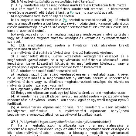
36. §
[
A nyilvántartási eljárás megindítása iránti kérelem
]
(1)
A nyilvántartási eljárás megindítása iránti kérelem kötelezően tartalmazza
a)
a kérelmező és – ha az eljárásban kérelmezett szerepel – a kérelmezett
nevét (elnevezését), eljárásbeli állását, a
Pp.
szerinti azonosító adatait,
b)
meghatalmazottal történő eljárás esetén
ba)
a meghatalmazott nevét és a
Pp.
szerinti azonosító adatait, jogi képviselő
meghatalmazott esetén a jogi képviselő nevét, irodája címét, kamarai jogtanácsos
esetén munkáltatója nevét és székhelyét, telefonszámát, elektronikus levélcímét,
kamarai azonosító számát,
bb)
nyilatkozatot arról, ha a meghatalmazása a rendelkezési nyilvántartásban
vagy az általános meghatalmazások országos és közhiteles nyilvántartásában
szerepel,
bc)
több meghatalmazott esetén a hivatalos iratok átvételére kijelölt
meghatalmazott nevét,
c)
a nyilvántartási eljárás lefolytatására irányuló határozott kérelmet,
d)
a megfizetett illeték, illetve közzétételi költségtérítés összegét és a
megfizetését igazoló adatot, ha a nyilvántartási eljárásban a kérelmező illeték
lerovására, illetve közzétételi költségtérítés megfizetésére kötelezett, vagy a
jogszabályon alapuló költségkedvezményre történő hivatkozást.
(2)
A kérelemhez mellékletként csatolni kell
a)
meghatalmazott útján eljáró kérelmező esetén a meghatalmazást, kivéve,
ha a meghatalmazás a meghatalmazott nyilatkozata szerint a rendelkezési
nyilvántartásban vagy az általános meghatalmazások országos és közhiteles
nyilvántartásában szerepel, valamint
b)
a jogszabály által előírt mellékleteket.
(3)
Bejegyzési eljárásban csak egy jogi képviselőnek adható meghatalmazás.
(4)
A kérelemhez csatolt idegen nyelvű melléklet esetén – jogszabály eltérő
rendelkezése hiányában – csatolni kell annak legalább egyszerű magyar nyelvű
fordítását.
(5)
A nyilvántartási eljárás megindítása iránti kérelemre – ezen alcímben
szabályozott eltérésekkel – a nyilvántartási eljárásban benyújtható
beadványokra vonatkozó általános szabályokat kell alkalmazni.
37. §
[
A képviseleti jogosultság ellenőrzése más nyilvántartásokból
]
(1)
Ha a meghatalmazott nyilatkozata szerint a meghatalmazása a
rendelkezési nyilvántartásban vagy az általános meghatalmazások országos és
közhiteles nyilvántartásában szerepel, a bíróság a megjelölt nyilvántartásból