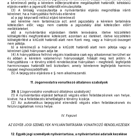
a kérelmező pedig a kérelem előterjesztésére megállapított határidőt, kétoldalú
eljárás esetén a jogvesztő határidőt elmulasztotta.
(3)
A bíróság visszautasítja a nyilvántartási eljárás megindítása iránti
kérelmet, ha a hiánypótlási felhívás ellenére
a)
a jogi képviselő nélkül eljáró kérelmező
aa)
kérelme nem tartalmazza azt, amit jogszabály a kérelem tartalmára
kötelezően előír, vagy nem csatolta a jogszabály által kötelezően előírt
mellékleteket,
ab)
a nyilvántartási eljárásban illeték lerovására, illetve közzétételi
költségtérítés megfizetésére kötelezett, azonban az illetéket, illetve közzétételi
költségtérítést a kitűzött határidő alatt nem fizeti meg, vagy a hiányzó összeget
nem pótolja,
b)
a kérelmező a hiányokat a kitűzött határidő alatt nem pótolja vagy a
kérelmet újból hiányosan adja be.
(4)
A hiánypótlásra felhívó végzés kiadására csak egy alkalommal kerülhet sor
és abban a kérelem valamennyi hiányosságát, hibáját meg kell jelölni. A
hiánypótlásra – e törvény eltérő rendelkezése hiányában – megfelelő, legfeljebb
harmincnapos határidőt kell biztosítani, amely kérelemre legfeljebb harminc
nappal meghosszabbítható.
(5)
A bejegyzési eljárásra e § nem alkalmazandó.
11.
Jogorvoslatra vonatkozó általános szabályok
39. §
[
Jogorvoslatra vonatkozó általános szabályok
]
(1)
A nyilvántartási eljárást befejező végzés ellen fellebbezésnek van helye,
kivéve, ha a fellebbezés lehetőségét e törvény kizárja.
(2)
Az automatikus bejegyzést elrendelő végzés ellen fellebbezésnek és
felülvizsgálatnak nincs helye.
IV. Fejezet
AZ EGYÉB JOGI SZEMÉLYEK NYILVÁNTARTÁSÁRA VONATKOZÓ RENDELKEZÉSEK
12.
Egyéb jogi személyek nyilvántartása, a nyilvántartási adataik kezelése