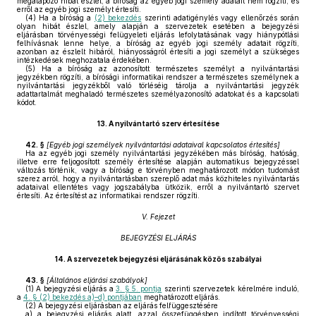
megalapozó hibát észlel, a bíróság az egyéb jogi személy adatait nem rögzíti, és
erről az egyéb jogi személyt értesíti.
(4)
Ha a bíróság a
(2) bekezdés
szerinti adatigénylés vagy ellenőrzés során
olyan hibát észlel, amely alapján a szervezetek esetében a bejegyzési
eljárásban törvényességi felügyeleti eljárás lefolytatásának vagy hiánypótlási
felhívásnak lenne helye, a bíróság az egyéb jogi személy adatait rögzíti,
azonban az észlelt hibáról, hiányosságról értesíti a jogi személyt a szükséges
intézkedések meghozatala érdekében.
(5)
Ha a bíróság az azonosított természetes személyt a nyilvántartási
jegyzékben rögzíti, a bírósági informatikai rendszer a természetes személynek a
nyilvántartási jegyzékből való törléséig tárolja a nyilvántartási jegyzék
adattartalmát meghaladó természetes személyazonosító adatokat és a kapcsolati
kódot.
13.
A nyilvántartó szerv értesítése
42. §
[
Egyéb jogi személyek nyilvántartási adataival kapcsolatos értesítés
]
Ha az egyéb jogi személy nyilvántartási jegyzékében más bíróság, hatóság,
illetve erre feljogosított személy értesítése alapján automatikus bejegyzéssel
változás történik, vagy a bíróság e törvényben meghatározott módon tudomást
szerez arról, hogy a nyilvántartásban szereplő adat más közhiteles nyilvántartás
adataival ellentétes vagy jogszabályba ütközik, erről a nyilvántartó szervet
értesíti. Az értesítést az informatikai rendszer rögzíti.
V. Fejezet
BEJEGYZÉSI ELJÁRÁS
14.
A szervezetek bejegyzési eljárásának közös szabályai
43. §
[
Általános eljárási szabályok
]
(1)
A bejegyzési eljárás a
3. § 5. pontja
szerinti szervezetek kérelmére induló,
a
4. § (2) bekezdés a)–d) pontjában
meghatározott eljárás.
(2)
A bejegyzési eljárásban az eljárás felfüggesztésére
a)
a bejegyzési eljárás alatt, azzal összefüggésben indított törvényességi