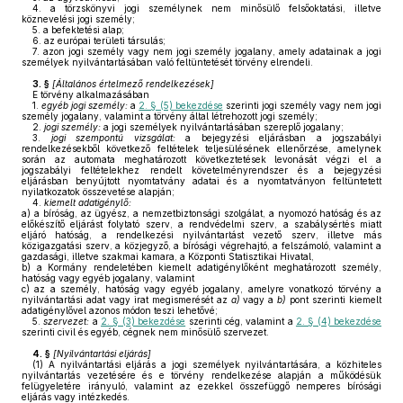
4.
a törzskönyvi jogi személynek nem minősülő felsőoktatási, illetve
köznevelési jogi személy;
5.
a befektetési alap;
6.
az európai területi társulás;
7.
azon jogi személy vagy nem jogi személy jogalany, amely adatainak a jogi
személyek nyilvántartásában való feltüntetését törvény elrendeli.
3. §
[
Általános értelmező rendelkezések
]
E törvény alkalmazásában
1.
egyéb jogi személy:
a
2. § (5) bekezdése
szerinti jogi személy vagy nem jogi
személy jogalany, valamint a törvény által létrehozott jogi személy;
2.
jogi személy:
a jogi személyek nyilvántartásában szereplő jogalany;
3.
jogi szempontú vizsgálat:
a bejegyzési eljárásban a jogszabályi
rendelkezésekből következő feltételek teljesülésének ellenőrzése, amelynek
során az automata meghatározott következtetések levonását végzi el a
jogszabályi feltételekhez rendelt követelményrendszer és a bejegyzési
eljárásban benyújtott nyomtatvány adatai és a nyomtatványon feltüntetett
nyilatkozatok összevetése alapján;
4.
kiemelt adatigénylő:
a)
a bíróság, az ügyész, a nemzetbiztonsági szolgálat, a nyomozó hatóság és az
előkészítő eljárást folytató szerv, a rendvédelmi szerv, a szabálysértés miatt
eljáró hatóság, a rendelkezési nyilvántartást vezető szerv, illetve más
közigazgatási szerv, a közjegyző, a bírósági végrehajtó, a felszámoló, valamint a
gazdasági, illetve szakmai kamara, a Központi Statisztikai Hivatal,
b)
a Kormány rendeletében kiemelt adatigénylőként meghatározott személy,
hatóság vagy egyéb jogalany, valamint
c)
az a személy, hatóság vagy egyéb jogalany, amelyre vonatkozó törvény a
nyilvántartási adat vagy irat megismerését az
a)
vagy a
b)
pont szerinti kiemelt
adatigénylővel azonos módon teszi lehetővé;
5.
szervezet:
a
2. § (3) bekezdése
szerinti cég, valamint a
2. § (4) bekezdése
szerinti civil és egyéb, cégnek nem minősülő szervezet.
4. §
[
Nyilvántartási eljárás
]
(1)
A nyilvántartási eljárás a jogi személyek nyilvántartására, a közhiteles
nyilvántartás vezetésére és e törvény rendelkezése alapján a működésük
felügyeletére irányuló, valamint az ezekkel összefüggő nemperes bírósági
eljárás vagy intézkedés.