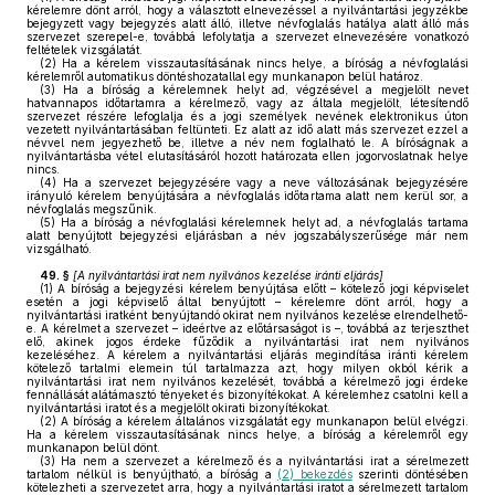
kérelemre dönt arról, hogy a választott elnevezéssel a nyilvántartási jegyzékbe
bejegyzett vagy bejegyzés alatt álló, illetve névfoglalás hatálya alatt álló más
szervezet szerepel-e, továbbá lefolytatja a szervezet elnevezésére vonatkozó
feltételek vizsgálatát.
(2)
Ha a kérelem visszautasításának nincs helye, a bíróság a névfoglalási
kérelemről automatikus döntéshozatallal egy munkanapon belül határoz.
(3)
Ha a bíróság a kérelemnek helyt ad, végzésével a megjelölt nevet
hatvannapos időtartamra a kérelmező, vagy az általa megjelölt, létesítendő
szervezet részére lefoglalja és a jogi személyek nevének elektronikus úton
vezetett nyilvántartásában feltünteti. Ez alatt az idő alatt más szervezet ezzel a
névvel nem jegyezhető be, illetve a név nem foglalható le. A bíróságnak a
nyilvántartásba vétel elutasításáról hozott határozata ellen jogorvoslatnak helye
nincs.
(4)
Ha a szervezet bejegyzésére vagy a neve változásának bejegyzésére
irányuló kérelem benyújtására a névfoglalás időtartama alatt nem kerül sor, a
névfoglalás megszűnik.
(5)
Ha a bíróság a névfoglalási kérelemnek helyt ad, a névfoglalás tartama
alatt benyújtott bejegyzési eljárásban a név jogszabályszerűsége már nem
vizsgálható.
49. §
[
A nyilvántartási irat nem nyilvános kezelése iránti eljárás
]
(1)
A bíróság a bejegyzési kérelem benyújtása előtt – kötelező jogi képviselet
esetén a jogi képviselő által benyújtott – kérelemre dönt arról, hogy a
nyilvántartási iratként benyújtandó okirat nem nyilvános kezelése elrendelhető-
e. A kérelmet a szervezet – ideértve az előtársaságot is –, továbbá az terjeszthet
elő, akinek jogos érdeke fűződik a nyilvántartási irat nem nyilvános
kezeléséhez. A kérelem a nyilvántartási eljárás megindítása iránti kérelem
kötelező tartalmi elemein túl tartalmazza azt, hogy milyen okból kérik a
nyilvántartási irat nem nyilvános kezelését, továbbá a kérelmező jogi érdeke
fennállását alátámasztó tényeket és bizonyítékokat. A kérelemhez csatolni kell a
nyilvántartási iratot és a megjelölt okirati bizonyítékokat.
(2)
A bíróság a kérelem általános vizsgálatát egy munkanapon belül elvégzi.
Ha a kérelem visszautasításának nincs helye, a bíróság a kérelemről egy
munkanapon belül dönt.
(3)
Ha nem a szervezet a kérelmező és a nyilvántartási irat a sérelmezett
tartalom nélkül is benyújtható, a bíróság a
(2) bekezdés
szerinti döntésében
kötelezheti a szervezetet arra, hogy a nyilvántartási iratot a sérelmezett tartalom