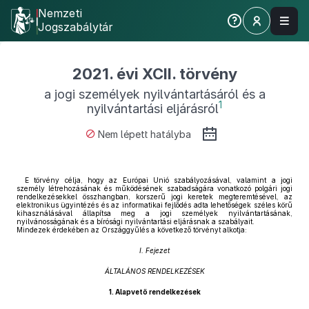
Nemzeti
Jogszabálytár
2021. évi XCII. törvény
a jogi személyek nyilvántartásáról és a
1
nyilvántartási eljárásról
Nem lépett hatályba
E törvény célja, hogy az Európai Unió szabályozásával, valamint a jogi
személy létrehozásának és működésének szabadságára vonatkozó polgári jogi
rendelkezésekkel összhangban, korszerű jogi keretek megteremtésével, az
elektronikus ügyintézés és az informatikai fejlődés adta lehetőségek széles körű
kihasználásával állapítsa meg a jogi személyek nyilvántartásának,
nyilvánosságának és a bírósági nyilvántartási eljárásnak a szabályait.
Mindezek érdekében az Országgyűlés a következő törvényt alkotja:
I. Fejezet
ÁLTALÁNOS RENDELKEZÉSEK
1.
Alapvető rendelkezések