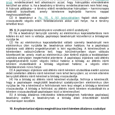
ának
rendelkezéseit kell alkalmazni azzal, hogy hiánypótlás elrendelésére
kerülhet sor akkor is, ha a beadvány e törvény rendelkezéseinek nem felel meg.
A hiányok pótlására – e törvény eltérő rendelkezése hiányában – harmincnapos
határidő biztosítható, amely kérelemre legfeljebb harminc nappal
meghosszabbítható.
(2)
A beadványt a
Pp. 115. § (6) bekezdésében
foglalt okok alapján
visszautasító végzés ellen fellebbezésnek akkor van helye, ha e törvény
lehetővé teszi.
35. §
[
A papíralapú beadványokra vonatkozó eltérő szabályok
]
(1)
Ha a beadványt benyújtó személy az elektronikus kapcsolattartásra nem
köteles és azt nem is vállalja, papíralapú beadványát közvetlenül a bíróságnak
nyújtja be.
(2)
Ha az elektronikus kapcsolattartást vállaló személy beadványát nem
elektronikus úton nyújtotta be, beadványa akkor hatályos, ha a papíralapú
eljárásra való áttérés engedélyezését is kéri egyidejűleg. A kérelmezőnek a
kérelemben valószínűsítenie kell, hogy körülményeiben olyan változás
következett be, amely miatt az elektronikus úton történő eljárás a továbbiakban
számára aránytalan megterhelést jelentene. A papíralapú eljárásra való áttérés
engedélyezéséről külön végzés nélkül határoz a bíróság, az áttérés iránti
kérelem elutasításáról a bíróság végzéssel határoz, a végzés ellen
fellebbezésnek nincs helye.
(3)
A papíralapú eljárásra való áttérés iránti kérelem elutasítása esetén azonos
okból ismételten áttérés iránti kérelmet nem lehet benyújtani, az ennek ellenére
benyújtott áttérés iránti kérelmet a bíróság visszautasítja.
(4)
Ha a bíróság az áttérés iránti kérelmet elutasítja, felhívja a kérelmezőt,
hogy a papíralapon megküldött beadványt szabályszerűen elektronikus úton
nyújtsa be. Ha a kérelmező e felhívásnak nem tesz eleget, a bíróság a kérelmet
visszautasítja. A bíróság a felhívást, az áttérés iránti kérelem elutasítását és a
kérelem visszautasítását papíralapon közli a kérelmezővel.
(5)
A bíróság általános intézkedési kötelezettségének határideje papíralapú
beadvány esetén a beadványnak a bíróság általi érkeztetését követő
munkanapon kezdődik.
10.
A nyilvántartási eljárás megindítása iránti kérelem általános szabályai