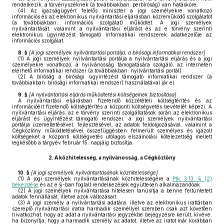
rendelkezik, a törvényszéknek (a továbbiakban: perbíróság) van hatásköre.
(4)
Az igazságügyért felelős miniszter a jogi személyekre vonatkozó
információs és az elektronikus nyilvántartási eljárásban közreműködő szolgálatot
(a továbbiakban: információs szolgálat) működtet. A jogi személyek
nyilvántartását, valamint a nyilvántartási eljárást és az e törvény szerinti
elektronikus ügyintézést támogató informatikai rendszerek adatkezelője az
információs szolgálat.
8. §
[
A jogi személyek nyilvántartási portálja, a bírósági informatikai rendszer
]
(1)
A jogi személyek nyilvántartási portálja a nyilvántartási eljárás és a jogi
személyekre vonatkozó, a nyilvánosság támogatására szolgáló, az interneten
elérhető informatikai rendszer (a továbbiakban: nyilvántartási portál).
(2)
A bíróság a bírósági ügyintézést támogató informatikai rendszer (a
továbbiakban: bírósági informatikai rendszer) használatával jár el.
9. §
[
A nyilvántartási eljárás működtetési költségeinek biztosítása
]
A nyilvántartási eljárásban fizetendő közzétételi költségtérítés és az
információért fizetendő költségtérítés a központi költségvetés bevételét képezi. A
nyilvántartási eljárás, az e törvény szerinti szolgáltatások során az elektronikus
eljárást és ügyintézést támogató rendszer, a jogi személyek nyilvántartási
portálja üzemeltetésével, fejlesztésével, az adatok feldolgozásával, valamint a
Cégközlöny működtetésével összefüggésben felmerült személyes és igazolt
költségeket a központi költségvetés utólagos elszámolási kötelezettség mellett
legkésőbb a tárgyév február 15. napjáig biztosítja.
2.
A közhitelesség, a nyilvánosság, a Cégközlöny
10. §
[
A jogi személyek nyilvántartásának közhitelessége
]
(1)
A jogi személyek nyilvántartásának közhitelességére a
Ptk. 3:13. § (2)
bekezdése
és az e §-ban foglalt rendelkezések együttesen alkalmazandóak.
(2)
A jogi személyek nyilvántartása hitelesen tanúsítja a benne feltüntetett
adatok fennállását, illetve azok változásait.
(3)
A jogi személy a nyilvántartási adatára, illetve az elektronikus irattárban
szereplő nyilvántartási iratra harmadik személlyel szemben csak azt követően
hivatkozhat, hogy az adat a nyilvántartási jegyzékbe bejegyzésre került, kivéve,
ha bizonyítja, hogy a harmadik személy az adatot, illetve az iratot már korábban