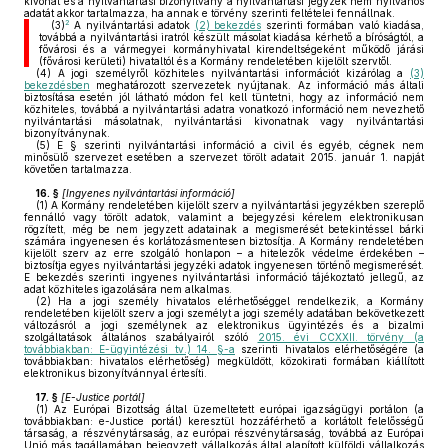
kivonat és a nyilvántartási bizonyítvány a nyilvántartási jegyzék nem nyilvános
adatát akkor tartalmazza, ha annak e törvény szerinti feltételei fennállnak.
2
(3)
A nyilvántartási adatok
(2) bekezdés
szerinti formában való kiadása,
továbbá a nyilvántartási iratról készült másolat kiadása kérhető a bíróságtól, a
fővárosi és a vármegyei kormányhivatal kirendeltségeként működő járási
(fővárosi kerületi) hivataltól és a Kormány rendeletében kijelölt szervtől.
(4)
A jogi személyről közhiteles nyilvántartási információt kizárólag a
(3)
bekezdésben
meghatározott szervezetek nyújtanak. Az információ más általi
biztosítása esetén jól látható módon fel kell tüntetni, hogy az információ nem
közhiteles, továbbá a nyilvántartási adatra vonatkozó információ nem nevezhető
nyilvántartási másolatnak, nyilvántartási kivonatnak vagy nyilvántartási
bizonyítványnak.
(5)
E § szerinti nyilvántartási információ a civil és egyéb, cégnek nem
minősülő szervezet esetében a szervezet törölt adatait 2015. január 1. napját
követően tartalmazza.
16. §
[
Ingyenes nyilvántartási információ
]
(1)
A Kormány rendeletében kijelölt szerv a nyilvántartási jegyzékben szereplő
fennálló vagy törölt adatok, valamint a bejegyzési kérelem elektronikusan
rögzített, még be nem jegyzett adatainak a megismerését betekintéssel bárki
számára ingyenesen és korlátozásmentesen biztosítja. A Kormány rendeletében
kijelölt szerv az erre szolgáló honlapon – a hitelezők védelme érdekében –
biztosítja egyes nyilvántartási jegyzéki adatok ingyenesen történő megismerését.
E bekezdés szerinti ingyenes nyilvántartási információ tájékoztató jellegű, az
adat közhiteles igazolására nem alkalmas.
(2)
Ha a jogi személy hivatalos elérhetőséggel rendelkezik, a Kormány
rendeletében kijelölt szerv a jogi személyt a jogi személy adatában bekövetkezett
változásról a jogi személynek az elektronikus ügyintézés és a bizalmi
szolgáltatások általános szabályairól szóló
2015. évi CCXXII. törvény (a
továbbiakban: E-ügyintézési tv.) 14. §-a
szerinti hivatalos elérhetőségére (a
továbbiakban: hivatalos elérhetőség) megküldött, közokirati formában kiállított
elektronikus bizonyítvánnyal értesíti.
17. §
[
E-Justice portál
]
(1)
Az Európai Bizottság által üzemeltetett európai igazságügyi portálon (a
továbbiakban: e-Justice portál) keresztül hozzáférhető a korlátolt felelősségű
társaság, a részvénytársaság, az európai részvénytársaság, továbbá az Európai
Unió más tagállamában bejegyzett vállalkozás által alapított külföldi vállalkozás