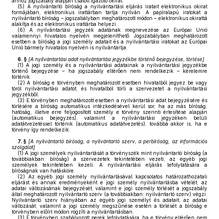
ahhoz jogszabály alapján csatolt igazoló okirat.
(5)
A nyilvántartó bíróság a nyilvántartási eljárás iratait elektronikus okirat
formájában, elektronikus irattárban tartja nyilván. A papíralapú iratokat a
nyilvántartó bíróság – jogszabályban meghatározott módon – elektronikus okirattá
alakítja és az elektronikus irattárba helyezi.
(6)
A nyilvántartási jegyzék adatának megnevezése az Európai Unió
valamennyi hivatalos nyelvén megjeleníthető. Jogszabályban meghatározott
esetben a bíróság a jogi személy adatait és a nyilvántartási iratokat az Európai
Unió bármely hivatalos nyelvén is nyilvántartja.
6. §
[
A nyilvántartási adat nyilvántartási jegyzékbe történő bejegyzése, törlése
]
(1)
A jogi személy és a nyilvántartási adatainak a nyilvántartási jegyzékbe
történő bejegyzése – ha jogszabály eltérően nem rendelkezik – kérelemre
történik.
(2)
A bíróság e törvényben meghatározott esetben hivatalból jegyez be vagy
töröl nyilvántartási adatot, és hivatalból törli a szervezetet a nyilvántartási
jegyzékből.
(3)
E törvényben meghatározott esetben a nyilvántartási adat bejegyzésére és
törlésére a bíróság automatikus intézkedésével kerül sor, ha az más bíróság,
hatóság, illetve erre feljogosított személy e törvény szerinti értesítése alapján
(automatikus bejegyzés), valamint a nyilvántartási jegyzéken belüli
adatátvezetéssel történik (automatikus adatátvezetés), továbbá akkor is, ha e
törvény így rendelkezik.
7. §
[
A nyilvántartó bíróság, a nyilvántartó szerv, a perbíróság, az információs
szolgálat
]
(1)
A jogi személyek nyilvántartását a törvényszék mint nyilvántartó bíróság (a
továbbiakban: bíróság) a szervezetek tekintetében vezeti, az egyéb jogi
személyek tekintetében kezeli. A nyilvántartási eljárás lefolytatására a
bíróságnak van hatásköre.
(2)
Az egyéb jogi személy nyilvántartásával kapcsolatos határozathozatali
eljárást és annak eredményeként e jogi személy nyilvántartásba vételét, az
adatai változásának bejegyzését, valamint e jogi személy törlését a jogszabály
által meghatározott nyilvántartó szerv (a továbbiakban: nyilvántartó szerv) végzi.
Nyilvántartó szerv hiányában az egyéb jogi személyt és adatait, az adatai
változását, valamint a jogi személy megszűnése esetén a törlését a bíróság e
törvényben előírt módon rögzíti a nyilvántartásban.
(3)
E törvényben szabályozott perek lefolytatására, ha e törvény eltérően nem