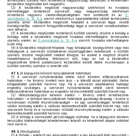
természetes személy nem rendelkezik magyarországi lakóhellyel, a kérelemben
kézbesítési megbízottat kell megjelölni.
(2)
A kézbesítési megbízott magyarországi székhellyel és hivatalos
elérhetőséggel rendelkező szervezet, vagy magyarországi lakóhellyel
rendelkező nagykorú, cselekvőképességében nem korlátozott és az
E-
ügyintézési tv. 15. §-a
szerint elektronikus kapcsolattartást vállaló természetes
személy lehet. Kézbesítési megbízotti feladatot a szervezet tagja, vezető
tisztségviselője, valamint felügyelőbizottsági tagja a szervezet vonatkozásában
nem láthat el.
(3)
A kézbesítési megbízottal rendelkező külföldi személy részére a bíróság a
bírósági iratot a kézbesítési megbízott hivatalos elérhetőségére, természetes
személy esetén az
E-ügyintézési tv. 15. §-a
szerinti hivatalos elérhetőségére
küldi meg.
(4)
A kézbesítési megbízott feladata, hogy bíróságnak, közjegyzőnek vagy más
hatóságnak a szervezet működésével összefüggésben keletkezett, a külföldi
személy részére megküldött iratokat átvegye, és azokat a megbízó részére
haladéktalanul továbbítsa. Vélelmezni kell, hogy az irat a kézbesítési
megbízottnak történő szabályszerű kézbesítést követő ötödik munkanapon a
külföldi személy számára is ismertté vált.
47. §
[
A bejegyzési kérelem benyújtásának határideje
]
(1)
A szervezet nyilvántartásba vétele iránti kérelem előterjesztésének
határideje – ha törvény kivételt nem tesz – a létesítő okirat aláírásától, illetve
elfogadásától számított harminc nap. Ha a szervezet alapításához hatósági
engedély szükséges, a szervezet nyilvántartásba vétele iránti kérelem
előterjesztésének határideje az engedély kézhezvételétől számított tizenöt nap.
(2)
Változásbejegyzési kérelem esetén – törvény eltérő rendelkezése
hiányában – a kérelem benyújtásának határideje gazdasági társaság – kivéve a
nyilvánosan működő részvénytársaságot – és jogi személyiséggel rendelkező
vallási közösség esetén a változás bekövetkezésétől számított tizenöt nap, más
szervezeti forma és a nyilvánosan működő részvénytársaság esetén a változás
bekövetkezésétől számított harminc nap.
(3)
A bíróság a szervezetet pénzbírsággal sújthatja, ha a bejegyzési kérelem
benyújtási kötelezettségét késedelmesen teljesíti és késedelmét alapos indokkal
nem menti ki.
48. §
[
Névfoglalás
]
(1)
A bíróság – kötelező jogi képviselet esetén a jogi képviselő által benyújtott –