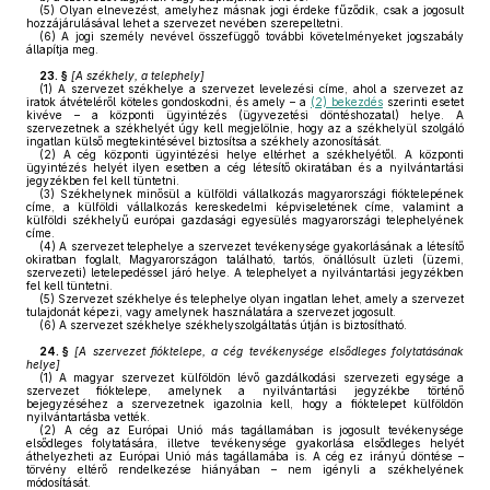
(5)
Olyan elnevezést, amelyhez másnak jogi érdeke fűződik, csak a jogosult
hozzájárulásával lehet a szervezet nevében szerepeltetni.
(6)
A jogi személy nevével összefüggő további követelményeket jogszabály
állapítja meg.
23. §
[
A székhely, a telephely
]
(1)
A szervezet székhelye a szervezet levelezési címe, ahol a szervezet az
iratok átvételéről köteles gondoskodni, és amely – a
(2) bekezdés
szerinti esetet
kivéve – a központi ügyintézés (ügyvezetési döntéshozatal) helye. A
szervezetnek a székhelyét úgy kell megjelölnie, hogy az a székhelyül szolgáló
ingatlan külső megtekintésével biztosítsa a székhely azonosítását.
(2)
A cég központi ügyintézési helye eltérhet a székhelyétől. A központi
ügyintézés helyét ilyen esetben a cég létesítő okiratában és a nyilvántartási
jegyzékben fel kell tüntetni.
(3)
Székhelynek minősül a külföldi vállalkozás magyarországi fióktelepének
címe, a külföldi vállalkozás kereskedelmi képviseletének címe, valamint a
külföldi székhelyű európai gazdasági egyesülés magyarországi telephelyének
címe.
(4)
A szervezet telephelye a szervezet tevékenysége gyakorlásának a létesítő
okiratban foglalt, Magyarországon található, tartós, önállósult üzleti (üzemi,
szervezeti) letelepedéssel járó helye. A telephelyet a nyilvántartási jegyzékben
fel kell tüntetni.
(5)
Szervezet székhelye és telephelye olyan ingatlan lehet, amely a szervezet
tulajdonát képezi, vagy amelynek használatára a szervezet jogosult.
(6)
A szervezet székhelye székhelyszolgáltatás útján is biztosítható.
24. §
[
A szervezet fióktelepe, a cég tevékenysége elsődleges folytatásának
helye
]
(1)
A magyar szervezet külföldön lévő gazdálkodási szervezeti egysége a
szervezet fióktelepe, amelynek a nyilvántartási jegyzékbe történő
bejegyzéséhez a szervezetnek igazolnia kell, hogy a fióktelepet külföldön
nyilvántartásba vették.
(2)
A cég az Európai Unió más tagállamában is jogosult tevékenysége
elsődleges folytatására, illetve tevékenysége gyakorlása elsődleges helyét
áthelyezheti az Európai Unió más tagállamába is. A cég ez irányú döntése –
törvény eltérő rendelkezése hiányában – nem igényli a székhelyének
módosítását.