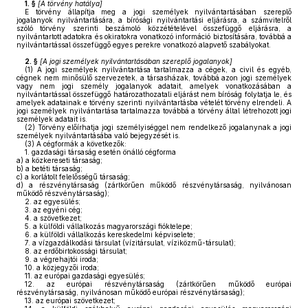
1. §
[
A törvény hatálya
]
E törvény állapítja meg a jogi személyek nyilvántartásában szereplő
jogalanyok nyilvántartására, a bírósági nyilvántartási eljárásra, a számvitelről
szóló törvény szerinti beszámoló közzétételével összefüggő eljárásra, a
nyilvántartott adatokra és okiratokra vonatkozó információ biztosítására, továbbá a
nyilvántartással összefüggő egyes perekre vonatkozó alapvető szabályokat.
2. §
[
A jogi személyek nyilvántartásában szereplő jogalanyok
]
(1)
A jogi személyek nyilvántartása tartalmazza a cégek, a civil és egyéb,
cégnek nem minősülő szervezetek, a társasházak, továbbá azon jogi személyek
vagy nem jogi személy jogalanyok adatait, amelyek vonatkozásában a
nyilvántartással összefüggő határozathozatali eljárást nem bíróság folytatja le, és
amelyek adatainak e törvény szerinti nyilvántartásba vételét törvény elrendeli. A
jogi személyek nyilvántartása tartalmazza továbbá a törvény által létrehozott jogi
személyek adatait is.
(2)
Törvény előírhatja jogi személyiséggel nem rendelkező jogalanynak a jogi
személyek nyilvántartásába való bejegyzését is.
(3)
A cégformák a következők:
1.
gazdasági társaság esetén önálló cégforma
a)
a közkereseti társaság;
b)
a betéti társaság;
c)
a korlátolt felelősségű társaság;
d)
a részvénytársaság (zártkörűen működő részvénytársaság, nyilvánosan
működő részvénytársaság);
2.
az egyesülés;
3.
az egyéni cég;
4.
a szövetkezet;
5.
a külföldi vállalkozás magyarországi fióktelepe;
6.
a külföldi vállalkozás kereskedelmi képviselete;
7.
a vízgazdálkodási társulat (vízitársulat, víziközmű-társulat);
8.
az erdőbirtokossági társulat;
9.
a végrehajtói iroda;
10.
a közjegyzői iroda;
11.
az európai gazdasági egyesülés;
12.
az európai részvénytársaság (zártkörűen működő európai
részvénytársaság, nyilvánosan működő európai részvénytársaság);
13.
az európai szövetkezet;