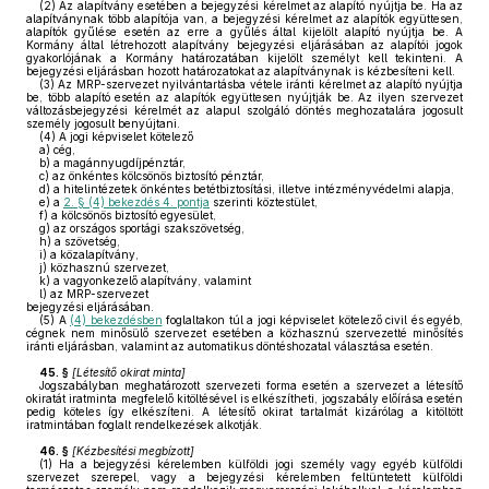
(2)
Az alapítvány esetében a bejegyzési kérelmet az alapító nyújtja be. Ha az
alapítványnak több alapítója van, a bejegyzési kérelmet az alapítók együttesen,
alapítók gyűlése esetén az erre a gyűlés által kijelölt alapító nyújtja be. A
Kormány által létrehozott alapítvány bejegyzési eljárásában az alapítói jogok
gyakorlójának a Kormány határozatában kijelölt személyt kell tekinteni. A
bejegyzési eljárásban hozott határozatokat az alapítványnak is kézbesíteni kell.
(3)
Az MRP-szervezet nyilvántartásba vétele iránti kérelmet az alapító nyújtja
be, több alapító esetén az alapítók együttesen nyújtják be. Az ilyen szervezet
változásbejegyzési kérelmét az alapul szolgáló döntés meghozatalára jogosult
személy jogosult benyújtani.
(4)
A jogi képviselet kötelező
a)
cég,
b)
a magánnyugdíjpénztár,
c)
az önkéntes kölcsönös biztosító pénztár,
d)
a hitelintézetek önkéntes betétbiztosítási, illetve intézményvédelmi alapja,
e)
a
2. § (4) bekezdés 4. pontja
szerinti köztestület,
f)
a kölcsönös biztosító egyesület,
g)
az országos sportági szakszövetség,
h)
a szövetség,
i)
a közalapítvány,
j)
közhasznú szervezet,
k)
a vagyonkezelő alapítvány, valamint
l)
az MRP-szervezet
bejegyzési eljárásában.
(5)
A
(4) bekezdésben
foglaltakon túl a jogi képviselet kötelező civil és egyéb,
cégnek nem minősülő szervezet esetében a közhasznú szervezetté minősítés
iránti eljárásban, valamint az automatikus döntéshozatal választása esetén.
45. §
[
Létesítő okirat minta
]
Jogszabályban meghatározott szervezeti forma esetén a szervezet a létesítő
okiratát iratminta megfelelő kitöltésével is elkészítheti, jogszabály előírása esetén
pedig köteles így elkészíteni. A létesítő okirat tartalmát kizárólag a kitöltött
iratmintában foglalt rendelkezések alkotják.
46. §
[
Kézbesítési megbízott
]
(1)
Ha a bejegyzési kérelemben külföldi jogi személy vagy egyéb külföldi
szervezet szerepel, vagy a bejegyzési kérelemben feltüntetett külföldi