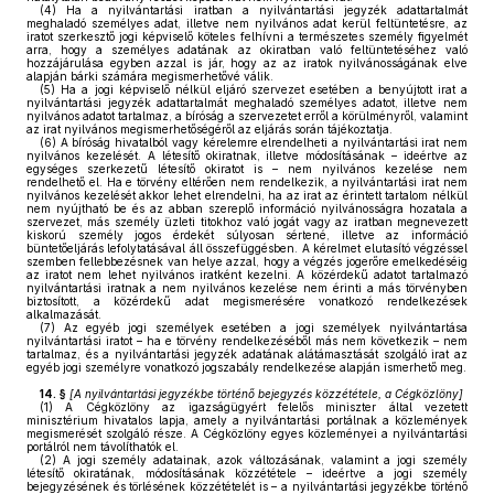
(4)
Ha a nyilvántartási iratban a nyilvántartási jegyzék adattartalmát
meghaladó személyes adat, illetve nem nyilvános adat kerül feltüntetésre, az
iratot szerkesztő jogi képviselő köteles felhívni a természetes személy figyelmét
arra, hogy a személyes adatának az okiratban való feltüntetéséhez való
hozzájárulása egyben azzal is jár, hogy az az iratok nyilvánosságának elve
alapján bárki számára megismerhetővé válik.
(5)
Ha a jogi képviselő nélkül eljáró szervezet esetében a benyújtott irat a
nyilvántartási jegyzék adattartalmát meghaladó személyes adatot, illetve nem
nyilvános adatot tartalmaz, a bíróság a szervezetet erről a körülményről, valamint
az irat nyilvános megismerhetőségéről az eljárás során tájékoztatja.
(6)
A bíróság hivatalból vagy kérelemre elrendelheti a nyilvántartási irat nem
nyilvános kezelését. A létesítő okiratnak, illetve módosításának – ideértve az
egységes szerkezetű létesítő okiratot is – nem nyilvános kezelése nem
rendelhető el. Ha e törvény eltérően nem rendelkezik, a nyilvántartási irat nem
nyilvános kezelését akkor lehet elrendelni, ha az irat az érintett tartalom nélkül
nem nyújtható be és az abban szereplő információ nyilvánosságra hozatala a
szervezet, más személy üzleti titokhoz való jogát vagy az iratban megnevezett
kiskorú személy jogos érdekét súlyosan sértené, illetve az információ
büntetőeljárás lefolytatásával áll összefüggésben. A kérelmet elutasító végzéssel
szemben fellebbezésnek van helye azzal, hogy a végzés jogerőre emelkedéséig
az iratot nem lehet nyilvános iratként kezelni. A közérdekű adatot tartalmazó
nyilvántartási iratnak a nem nyilvános kezelése nem érinti a más törvényben
biztosított, a közérdekű adat megismerésére vonatkozó rendelkezések
alkalmazását.
(7)
Az egyéb jogi személyek esetében a jogi személyek nyilvántartása
nyilvántartási iratot – ha e törvény rendelkezéséből más nem következik – nem
tartalmaz, és a nyilvántartási jegyzék adatának alátámasztását szolgáló irat az
egyéb jogi személyre vonatkozó jogszabály rendelkezése alapján ismerhető meg.
14. §
[
A nyilvántartási jegyzékbe történő bejegyzés közzététele, a Cégközlöny
]
(1)
A Cégközlöny az igazságügyért felelős miniszter által vezetett
minisztérium hivatalos lapja, amely a nyilvántartási portálnak a közlemények
megismerését szolgáló része. A Cégközlöny egyes közleményei a nyilvántartási
portálról nem távolíthatók el.
(2)
A jogi személy adatainak, azok változásának, valamint a jogi személy
létesítő okiratának, módosításának közzététele – ideértve a jogi személy
bejegyzésének és törlésének közzétételét is – a nyilvántartási jegyzékbe történő