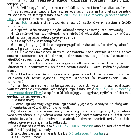
14.
a külföldi székhelyű európai gazdasági egyesülés magyarországi
telephelye.
(4)
A civil és egyéb, cégnek nem minősülő szervezeti formák a következők:
1.
az egyesülési jogról, a közhasznú jogállásról, valamint a civil szervezetek
működéséről és támogatásáról szóló
2011. évi CLXXV. törvény (a továbbiakban:
Ectv.)
alapján létrehozott egyesület;
2.
az
Ectv.
alapján létrehozott és a sportról szóló törvény alapján működő
szervezet;
3.
a sportról szóló törvény alapján működő országos sportági szakszövetség;
4.
törzskönyvi jogi személynek nem minősülő köztestület, amelynek bíróság
általi nyilvántartásba vételét törvény elrendeli;
5.
az alapítvány, a közalapítvány;
6.
a magánnyugdíjról és a magánnyugdíjpénztárakról szóló törvény alapján
alapított magánnyugdíjpénztár;
7.
az Önkéntes Kölcsönös Biztosító Pénztárakról szóló törvény szerint alapított
önkéntes kölcsönös biztosító pénztár, a pénztárak szövetsége, és az átalakulással
létrejövő vegyes nyugdíjpénztár;
8.
a hitelintézetekről és a pénzügyi vállalkozásokról szóló törvény szerint
létrehozott a hitelintézetek önkéntes betétbiztosítási, illetve intézményvédelmi
alapja;
9.
a Munkavállalói Résztulajdonosi Programról szóló törvény szerint alapított
Munkavállalói Résztulajdonosi Program szervezet (a továbbiakban: MRP-
szervezet);
10.
a lelkiismereti és vallásszabadság jogáról, valamint az egyházak,
vallásfelekezetek és vallási közösségek jogállásáról szóló
2011. évi CCVI. törvény
(a továbbiakban: Ehtv.)
alapján működő bejegyzett egyház, nyilvántartásba vett
egyház, vallási egyesület;
11.
a társasház;
12.
azon jogi személy vagy nem jogi személy jogalany, amelynek bíróság általi
nyilvántartásba vételét törvény elrendeli.
(5)
Azon jogi személyek vagy nem jogi személy jogalanyok, amelyek
vonatkozásában a nyilvántartással összefüggő határozathozatali eljárást nem
bíróság folytatja le, és amelyek adatainak e törvény szerinti nyilvántartásba
vételét törvény elrendeli, a következők:
1.
az államháztartásról szóló
2011. évi CXCV. törvény
alapján nyilvántartásba
vett törzskönyvi jogi személy;
2.
a köztestület, amely nem tartozik a
(4) bekezdés 4. pontja
alá;
3.
az ügyvédi iroda;