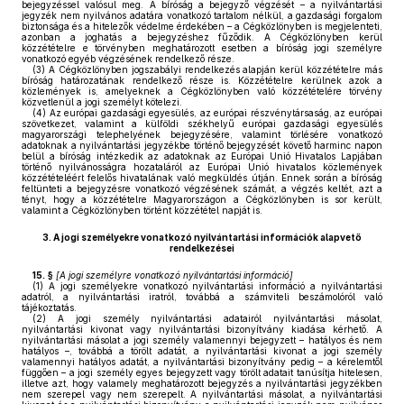
bejegyzéssel valósul meg. A bíróság a bejegyző végzését – a nyilvántartási
jegyzék nem nyilvános adatára vonatkozó tartalom nélkül, a gazdasági forgalom
biztonsága és a hitelezők védelme érdekében – a Cégközlönyben is megjelenteti,
azonban a joghatás a bejegyzéshez fűződik. A Cégközlönyben kerül
közzétételre e törvényben meghatározott esetben a bíróság jogi személyre
vonatkozó egyéb végzésének rendelkező része.
(3)
A Cégközlönyben jogszabályi rendelkezés alapján kerül közzétételre más
bíróság határozatának rendelkező része is. Közzétételre kerülnek azok a
közlemények is, amelyeknek a Cégközlönyben való közzétételére törvény
közvetlenül a jogi személyt kötelezi.
(4)
Az európai gazdasági egyesülés, az európai részvénytársaság, az európai
szövetkezet, valamint a külföldi székhelyű európai gazdasági egyesülés
magyarországi telephelyének bejegyzésére, valamint törlésére vonatkozó
adatoknak a nyilvántartási jegyzékbe történő bejegyzését követő harminc napon
belül a bíróság intézkedik az adatoknak az Európai Unió Hivatalos Lapjában
történő nyilvánosságra hozataláról az Európai Unió hivatalos közlemények
közzétételéért felelős hivatalának való megküldés útján. Ennek során a bíróság
feltünteti a bejegyzésre vonatkozó végzésének számát, a végzés keltét, azt a
tényt, hogy a közzétételre Magyarországon a Cégközlönyben is sor került,
valamint a Cégközlönyben történt közzététel napját is.
3.
A jogi személyekre vonatkozó nyilvántartási információk alapvető
rendelkezései
15. §
[
A jogi személyre vonatkozó nyilvántartási információ
]
(1)
A jogi személyekre vonatkozó nyilvántartási információ a nyilvántartási
adatról, a nyilvántartási iratról, továbbá a számviteli beszámolóról való
tájékoztatás.
(2)
A jogi személy nyilvántartási adatairól nyilvántartási másolat,
nyilvántartási kivonat vagy nyilvántartási bizonyítvány kiadása kérhető. A
nyilvántartási másolat a jogi személy valamennyi bejegyzett – hatályos és nem
hatályos –, továbbá a törölt adatát, a nyilvántartási kivonat a jogi személy
valamennyi hatályos adatát, a nyilvántartási bizonyítvány pedig – a kérelemtől
függően – a jogi személy egyes bejegyzett vagy törölt adatait tanúsítja hitelesen,
illetve azt, hogy valamely meghatározott bejegyzés a nyilvántartási jegyzékben
nem szerepel vagy nem szerepelt. A nyilvántartási másolat, a nyilvántartási