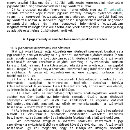
magyarországi fióktelepe és a külföldi vállalkozás kereskedelmi képviselete
jogszabályban meghatározott adatai és nyilvántartási iratai.
(2)
Az e-Justice portálon ingyenesen ismerhetőek meg az
(1) bekezdés
szerinti szervezet képviseletére jogosult személy hatályos nyilvános adatai,
valamint a szervezet jogszabályban meghatározott egyes további hatályos
nyilvántartási adatai. A szervezet ingyenesen megismerhető adatát meghaladó
nyilvántartási adatra és iratra vonatkozó információért jogszabályban
meghatározott költségtérítést kell fizetni, amelynek összege nem haladhatja meg
az adatközléssel felmerült költségek mértékét.
4.
A jogi személy számviteli beszámolójának közzététele
18. §
[
Számviteli beszámolók közzététele
]
(1)
A számviteli beszámolója közzétételére kötelezett szervezet, továbbá az a
jogi személy, amelyet törvény az e § szerinti közzétételi eljárásra kötelez (ezen
alcím alkalmazásában a továbbiakban együtt: kötelezett személy), a számviteli
beszámolóját annak közzététele céljából kizárólag a nyilvántartási portálon
keresztül küldheti meg. Ha a kötelezettség teljesítésekor a kötelezett már jogutód
nélkül megszűnt, jogszabály a számviteli beszámoló megküldésének más módját
is előírhatja. A beszámoló közzétételére az erre szolgáló honlapon napi
feltöltéssel kerül sor.
(2)
Ha a kötelezett személy közzétételi kötelezettségét elmulasztja, az
információs szolgálat harmincnapos határidőt biztosítva felhívja
kötelezettségének teljesítésére. Ha a kötelezett személy ennek nem tesz eleget,
az információs szolgálat erről értesíti a bíróságot.
(3)
Az állami adó- és vámhatóság folyamatos adatszolgáltatás keretében
elektronikus úton átadja az információs szolgálat részére azon kötelezett
személyek adószámát, az üzleti éve kezdetének és végének dátumát
(mérlegfordulónapját), amelyek az előző év vonatkozásában a számviteli
beszámolójuk közzétételére kötelesek.
(4)
Az információs szolgálat az állami adó- és vámhatóság részére hozzáférést
biztosít az elektronikus beszámoló rendszerben közzétett számviteli
beszámolókhoz az állami adó- és vámhatóság feladatainak ellátása érdekében.
(5)
Az információs szolgálat a közzétett számviteli beszámolót a jogi
személynek a nyilvántartásból való törlését követő tíz évig őrzi meg. A számviteli
beszámolót úgy kell megőrizni, hogy az kizárja az utólagos módosítás