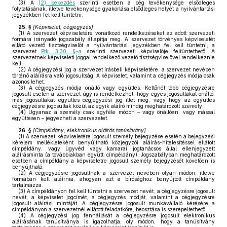
(3)
A
(2) bekezdés
szerinti esetben a cég tevékenysége elsődleges
folytatásának, illetve tevékenysége gyakorlása elsődleges helyét a nyilvántartási
jegyzékben fel kell tüntetni.
25. §
[
Képviselet, cégjegyzés
]
(1)
A szervezet képviseletére vonatkozó rendelkezéseket az adott szervezeti
formára irányadó jogszabály állapítja meg. A szervezet törvényes képviseletét
ellátó vezető tisztségviselőt a nyilvántartási jegyzékben fel kell tüntetni, a
szervezet
Ptk. 3:30. §-a
szerinti szervezeti képviselője feltüntethető. A
szervezetnek képviseleti joggal rendelkező vezető tisztségviselővel rendelkeznie
kell.
(2)
A cégjegyzési jog a szervezet írásbeli képviseletére, a szervezet nevében
történő aláírásra való jogosultság. A képviselet, valamint a cégjegyzés módja csak
azonos lehet.
(3)
A cégjegyzés módja önálló vagy együttes. Kettőnél több cégjegyzésre
jogosult esetén a szervezet úgy is rendelkezhet, hogy egyes jogosultakat önálló,
más jogosultakat együttes cégjegyzési jog illet meg, vagy hogy az együttes
cégjegyzésre jogosultak közül az egyik aláíró mindig meghatározott személy.
(4)
Ugyanaz a személy csak egyféle módon – vagy önállóan, vagy mással
együttesen – jegyezheti a szervezetet.
26. §
[
Címpéldány, elektronikus aláírás tanúsítvány
]
(1)
A szervezet képviseletére jogosult személy bejegyzése esetén a bejegyzési
kérelem mellékleteként benyújtható közjegyzői aláírás-hitelesítéssel ellátott
címpéldány, vagy ügyvéd vagy kamarai jogtanácsos által ellenjegyzett
aláírásminta (a továbbiakban együtt: címpéldány). Jogszabályban meghatározott
esetben a címpéldány a képviseletre jogosult személy bejegyzését követően is
benyújtható.
(2)
A cégjegyzésre jogosultnak a szervezet nevében olyan módon, illetve
formában kell aláírnia, ahogyan azt a bírósághoz benyújtott címpéldány
tartalmazza.
(3)
A címpéldányon fel kell tüntetni a szervezet nevét, a cégjegyzésre jogosult
nevét, a képviselet jogcímét, a cégjegyzés módját, valamint a cégjegyzésre
jogosult aláírási mintáját. A cégjegyzésre jogosult munkavállaló kérésére a
címpéldányon a szervezetnél ellátott feladatköre, beosztása is szerepeltethető.
(4)
A cégjegyzési jog fennállását a cégjegyzésre jogosult elektronikus
aláírásának tanúsítványa is igazolhatja, oly módon, hogy a tanúsítvány