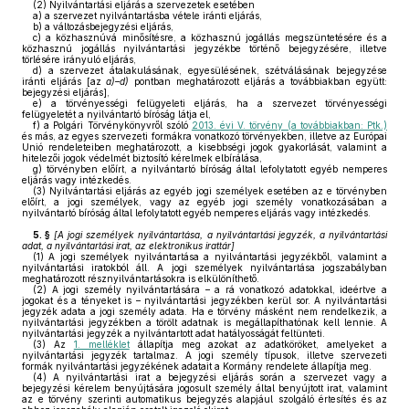
(2)
Nyilvántartási eljárás a szervezetek esetében
a)
a szervezet nyilvántartásba vétele iránti eljárás,
b)
a változásbejegyzési eljárás,
c)
a közhasznúvá minősítésre, a közhasznú jogállás megszüntetésére és a
közhasznú jogállás nyilvántartási jegyzékbe történő bejegyzésére, illetve
törlésére irányuló eljárás,
d)
a szervezet átalakulásának, egyesülésének, szétválásának bejegyzése
iránti eljárás [az
a)–d)
pontban meghatározott eljárás a továbbiakban együtt:
bejegyzési eljárás],
e)
a törvényességi felügyeleti eljárás, ha a szervezet törvényességi
felügyeletét a nyilvántartó bíróság látja el,
f)
a Polgári Törvénykönyvről szóló
2013. évi V. törvény (a továbbiakban: Ptk.)
és más, az egyes szervezeti formákra vonatkozó törvényekben, illetve az Európai
Unió rendeleteiben meghatározott, a kisebbségi jogok gyakorlását, valamint a
hitelezői jogok védelmét biztosító kérelmek elbírálása,
g)
törvényben előírt, a nyilvántartó bíróság által lefolytatott egyéb nemperes
eljárás vagy intézkedés.
(3)
Nyilvántartási eljárás az egyéb jogi személyek esetében az e törvényben
előírt, a jogi személyek, vagy az egyéb jogi személy vonatkozásában a
nyilvántartó bíróság által lefolytatott egyéb nemperes eljárás vagy intézkedés.
5. §
[
A jogi személyek nyilvántartása, a nyilvántartási jegyzék, a nyilvántartási
adat, a nyilvántartási irat, az elektronikus irattár
]
(1)
A jogi személyek nyilvántartása a nyilvántartási jegyzékből, valamint a
nyilvántartási iratokból áll. A jogi személyek nyilvántartása jogszabályban
meghatározott résznyilvántartásokra is elkülöníthető.
(2)
A jogi személy nyilvántartására – a rá vonatkozó adatokkal, ideértve a
jogokat és a tényeket is – nyilvántartási jegyzékben kerül sor. A nyilvántartási
jegyzék adata a jogi személy adata. Ha e törvény másként nem rendelkezik, a
nyilvántartási jegyzékben a törölt adatnak is megállapíthatónak kell lennie. A
nyilvántartási jegyzék a nyilvántartott adat hatályosságát feltünteti.
(3)
Az
1. melléklet
állapítja meg azokat az adatköröket, amelyeket a
nyilvántartási jegyzék tartalmaz. A jogi személy típusok, illetve szervezeti
formák nyilvántartási jegyzékének adatait a Kormány rendelete állapítja meg.
(4)
A nyilvántartási irat a bejegyzési eljárás során a szervezet vagy a
bejegyzési kérelem benyújtására jogosult személy által benyújtott irat, valamint
az e törvény szerinti automatikus bejegyzés alapjául szolgáló értesítés és az