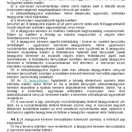
felügyeleti eljárás esetén,
b)
a szervezet nyilvántartásba vétele iránti eljárás alatt a létesítő okirat
érvénytelenségének megállapítására irányuló per esetén,
c)
változásbejegyzési eljárásban, illetve átalakulás, egyesülés, szétválás
bejegyzése iránti eljárásban,
d)
e törvényben meghatározott egyéb esetben
kerülhet sor. A bejegyzési eljárás
a)–d)
pont szerinti okból való felfüggesztéséről
hozott végzéssel szemben jogorvoslatnak nincs helye.
(3)
A bejegyzési kérelem az elsőfokú határozat meghozataláig visszavonható.
Ebben az esetben a bíróság az eljárást megszünteti; a végzés ellen
fellebbezésnek nincs helye.
(4)
A bejegyzési kérelem jogerős elbírálásáig – kivéve az ismételt benyújtás
lehetőségét – ugyanazon szervezet bejegyzésére, illetve ugyanazon
nyilvántartási adat bejegyzésére újabb kérelem nem nyújtható be. A bejegyzési
kérelem elutasítása esetén a fellebbezési határidő alatt benyújtott újabb
bejegyzési kérelmet az elutasító végzés elleni fellebbezési jogról való
lemondásnak, a fellebbezés benyújtását követően benyújtott újabb bejegyzési
kérelmet a fellebbezés visszavonásának kell tekinteni; a szervezet ezzel
ellentétes nyilatkozata hatálytalan.
(5)
A változásbejegyzési eljárás alatt más változás bejegyzésére irányuló
kérelem benyújtható, azonban a korábban érkezett kérelmet kell előbb jogerősen
elbírálni (sorrendiség szabálya).
(6)
Az
(5) bekezdésben
foglaltaktól a bíróság döntéshozó személy általi
elbírálás esetén akkor térhet el, ha a később benyújtott változásbejegyzési
kérelem teljesítése a korábbi kérelem teljesítésének előfeltétele, illetve, ha a
bíróság a különböző, egymással előfeltételi viszonyban nem lévő
adatváltozásokra irányuló kérelmek esetén a kérelmek elbírálásának egyesítését
rendelte el.
(7)
A szervezet a jogi személyek nyilvántartásába történő bejegyzésével jön
létre, és a nyilvántartásból történő törléssel szűnik meg. A szervezet jegyzett
tőkéjének leszállítása esetén az erre vonatkozó nyilvántartási adat, valamint a
közhasznú jogállás bejegyzése és törlése a bejegyzés napjával válik hatályossá.
44. §
[
A bejegyzési kérelem benyújtására kötelezett személy, a kötelező jogi
képviselet
]
(1)
Ha e törvény eltérően nem rendelkezik, a bejegyzési kérelem benyújtására
a szervezet képviselője köteles.