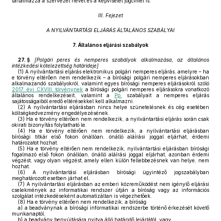
tartalmazza a szervezet nevét és a képviselet jogcímét is.
III. Fejezet
A NYILVÁNTARTÁSI ELJÁRÁS ÁLTALÁNOS SZABÁLYAI
7.
Általános eljárási szabályok
27. §
[
Polgári peres és nemperes szabályok alkalmazása, az általános
intézkedési kötelezettség határideje
]
(1)
A nyilvántartási eljárás elektronikus polgári nemperes eljárás, amelyre – ha
e törvény eltérően nem rendelkezik – a bírósági polgári nemperes eljárásokban
alkalmazandó szabályokról, valamint egyes bírósági nemperes eljárásokról szóló
2017. évi CXVIII. törvénynek
a bírósági polgári nemperes eljárásokra vonatkozó
általános rendelkezéseit, valamint a
Pp.
szabályait a nemperes eljárás
sajátosságaiból eredő eltérésekkel kell alkalmazni.
(2)
A nyilvántartási eljárásban nincs helye szünetelésnek és cég esetében
költségkedvezmény engedélyezésének.
(3)
Ha e törvény eltérően nem rendelkezik, a nyilvántartási eljárás során csak
okirati bizonyítás folytatható le.
(4)
Ha e törvény eltérően nem rendelkezik, a nyilvántartási eljárásban
bírósági titkár első fokon önállóan, önálló aláírási joggal eljárhat, érdemi
határozatot hozhat.
(5)
Ha e törvény eltérően nem rendelkezik, nyilvántartási eljárásban bírósági
fogalmazó első fokon önállóan, önálló aláírási joggal eljárhat, azonban érdemi
végzést, vagy olyan végzést, amely ellen külön fellebbezésnek van helye, nem
hozhat.
(6)
A nyilvántartási eljárásban bírósági ügyintéző jogszabályban
meghatározott esetben járhat el.
(7)
A nyilvántartási eljárásban az emberi közreműködést nem igénylő eljárási
cselekmények az informatikai rendszer útján a bíróság vagy az információs
szolgálat intézkedéseként automatizáltan is végezhetőek.
(8)
Ha e törvény eltérően nem rendelkezik, a bíróság
a)
a beadványnak a bírósági informatikai rendszerbe történő érkezését követő
munkanaptól,
b)
a beadvány benyújtására nyitva álló határidő lejártától, vagy