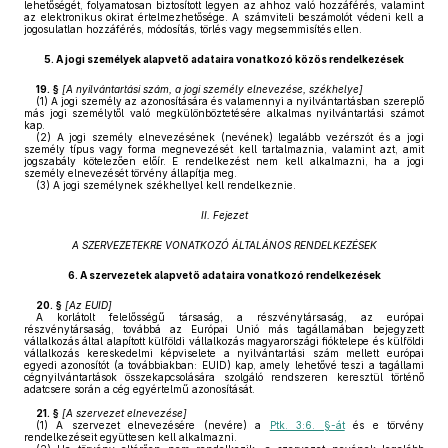
lehetőségét, folyamatosan biztosított legyen az ahhoz való hozzáférés, valamint
az elektronikus okirat értelmezhetősége. A számviteli beszámolót védeni kell a
jogosulatlan hozzáférés, módosítás, törlés vagy megsemmisítés ellen.
5.
A jogi személyek alapvető adataira vonatkozó közös rendelkezések
19. §
[
A nyilvántartási szám, a jogi személy elnevezése, székhelye
]
(1)
A jogi személy az azonosítására és valamennyi a nyilvántartásban szereplő
más jogi személytől való megkülönböztetésére alkalmas nyilvántartási számot
kap.
(2)
A jogi személy elnevezésének (nevének) legalább vezérszót és a jogi
személy típus vagy forma megnevezését kell tartalmaznia, valamint azt, amit
jogszabály kötelezően előír. E rendelkezést nem kell alkalmazni, ha a jogi
személy elnevezését törvény állapítja meg.
(3)
A jogi személynek székhellyel kell rendelkeznie.
II. Fejezet
A SZERVEZETEKRE VONATKOZÓ ÁLTALÁNOS RENDELKEZÉSEK
6.
A szervezetek alapvető adataira vonatkozó rendelkezések
20. §
[
Az EUID
]
A korlátolt felelősségű társaság, a részvénytársaság, az európai
részvénytársaság, továbbá az Európai Unió más tagállamában bejegyzett
vállalkozás által alapított külföldi vállalkozás magyarországi fióktelepe és külföldi
vállalkozás kereskedelmi képviselete a nyilvántartási szám mellett európai
egyedi azonosítót (a továbbiakban: EUID) kap, amely lehetővé teszi a tagállami
cégnyilvántartások összekapcsolására szolgáló rendszeren keresztül történő
adatcsere során a cég egyértelmű azonosítását.
21. §
[
A szervezet elnevezése
]
(1)
A szervezet elnevezésére (nevére) a
Ptk. 3:6. §-át
és e törvény
rendelkezéseit együttesen kell alkalmazni.