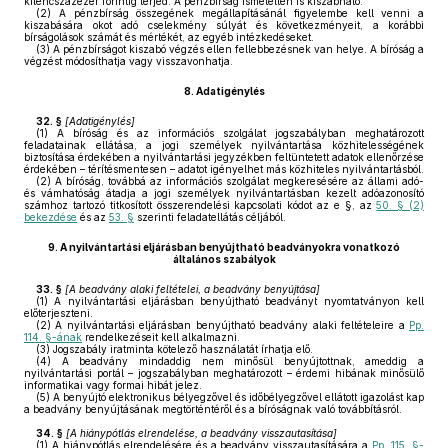
kilencszázezer forintig terjed. A pénzbírság ismételten is kiszabható.
(2)
A pénzbírság összegének megállapításánál figyelembe kell venni a
kiszabására okot adó cselekmény súlyát és következményeit, a korábbi
bírságolások számát és mértékét, az egyéb intézkedéseket.
(3)
A pénzbírságot kiszabó végzés ellen fellebbezésnek van helye. A bíróság a
végzést módosíthatja vagy visszavonhatja.
8.
Adatigénylés
32. §
[
Adatigénylés
]
(1)
A bíróság és az információs szolgálat jogszabályban meghatározott
feladatainak ellátása, a jogi személyek nyilvántartása közhitelességének
biztosítása érdekében a nyilvántartási jegyzékben feltüntetett adatok ellenőrzése
érdekében – térítésmentesen – adatot igényelhet más közhiteles nyilvántartásból.
(2)
A bíróság, továbbá az információs szolgálat megkeresésére az állami adó-
és vámhatóság átadja a jogi személyek nyilvántartásban kezelt adóazonosító
számhoz tartozó titkosított összerendelési kapcsolati kódot az e §, az
50. § (2)
bekezdése
és az
53. §
szerinti feladatellátás céljából.
9.
A nyilvántartási eljárásban benyújtható beadványokra vonatkozó
általános szabályok
33. §
[
A beadvány alaki feltételei, a beadvány benyújtása
]
(1)
A nyilvántartási eljárásban benyújtható beadványt nyomtatványon kell
előterjeszteni.
(2)
A nyilvántartási eljárásban benyújtható beadvány alaki feltételeire a
Pp.
114. §-ának
rendelkezéseit kell alkalmazni.
(3)
Jogszabály iratminta kötelező használatát írhatja elő.
(4)
A beadvány mindaddig nem minősül benyújtottnak, ameddig a
nyilvántartási portál – jogszabályban meghatározott – érdemi hibának minősülő
informatikai vagy formai hibát jelez.
(5)
A benyújtó elektronikus bélyegzővel és időbélyegzővel ellátott igazolást kap
a beadvány benyújtásának megtörténtéről és a bíróságnak való továbbításról.
34. §
[
A hiánypótlás elrendelése, a beadvány visszautasítása
]
(1)
A hiánypótlás elrendelésére és a beadvány visszautasítására a
Pp. 115. §-