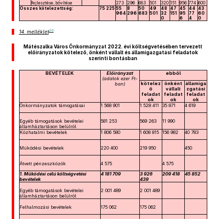
fejlesztése, bővítése
273
296
683
501
320
151
956
774
600
Összes kötelezettség:
75 225
55
8
50
49
48
47
45
44
43
964
296
683
501
32
151
95
77
60
0
6
4
0
20
14. melléklet
Mátészalka Város Önkormányzat 2022. évi költségvetésében tervezett
előirányzatok kötelező, önként vállalt és államigazgatási feladatok
szerinti bontásban
BEVÉTELEK
Előirányzat
ebből
(adatok ezer Ft-
kötelez
önként
államiga
ban)
ő
vállalt
zgatási
feladat
feladat
feladat
ok
ok
ok
Önkormányzatok támogatásai
1 568 901
1 528 411
35 871
4 619
Egyéb támogatások bevételei
581 253
569 263
11 990
államháztartáson belülről
Közhatalmi bevételek
1 806 580
1 608 815
156 982
40 783
Működési bevételek
220 400
219 950
450
Átvett pénzeszközök
4 575
4 575
1. Működési célú költségvetési
4 181 709
3 926
209 418
45 852
bevételek
439
Egyéb támogatások bevételei
2 001 489
2 001 489
államháztartáson belülről
Felhalmozási bevételek
175 062
175 062