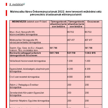
15
9. melléklet
Mátészalka Város Önkormányzatának 2022. évre tervezett működési célú
pénzeszköz átadásainak előirányzatairól
MEGNEVEZÉS
(adatok ezer Ft-ban)
Támogatások
Támogatások
Összesen
államháztartá
államháztartá
son belülre
son kívülre
Msz-i Kult. Nonprofit Kft.
93 702
93 702
közművelődési támogatása
Mátészalkai Városgazda Kft.
407 417
407 417
városüzemeltetési támogatása
Szatm. Egy. Szoc. és Eü-i Alapell.
561 796
561 796
Intézm. Társ. működési tám.
Normatív jelleggel juttatott
561 796
501 119
1 062 915
támogatások összesen:
Vállalkozó háziorvosok támogatása
1 200
1 200
Egyesületek, közösségek, alapítványok
4 200
4 200
támogatása
Civil szervezetek támogatása
4 000
4 000
Ádám J. Pedagógus Énekkar
200
200
támogatása
Zenebarátok Kórusáért Egyesület
200
200
támogatása
Szatmár Néptánc Együttes támogatása
200
200