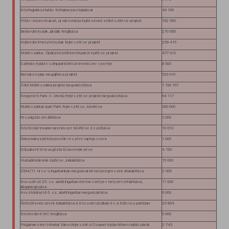
Közfoglalkoztatás felhalmozási kiadásai
49 165
Főtér rekonstrukció, új városháza építésének előkészítése projekt
162 560
Belterületi utak, járdák felújítása
270 595
Külterületi helyi közutak fejlesztése projekt
259 415
Mátészalka -Ópályi közötti kerékpárút építése projekt
477 912
Színház épület színpadi kötélzetrendszer cseréje
8 500
Belvárosi piac megújítása projekt
533 010
Zöld Mátészalka projekt megvalósítása
1 196 157
Kegyeleti Park II. ütemű fejlesztése projekt megvalósítása
94 117
Mátészalkai Ipari Park fejlesztése, bővítése
300 000
Országzászló állítása
3 500
Közterületi kamerarendszer bővítése és pótlása
19 613
Önkormányzati képviselők részére laptop csere
1 000
Gólyakerti tó levegőztető berendezése
4 150
Hulladéktárolók építése, kialakítása
15 000
2594/11. hrsz-ú ingatlanban megvásárolt helyiségrészek átalakítása
2 000
Kossuth út 25. sz. alatti ingatlan életveszélyes helyzet elhárítása,
11 000
állagmegóvása
Kosztolányi út 6. sz. alatti ingatlan megvásárlása
6 000
Öntözőrendszerek kialakítása a Kossuth utcában és a Kölcsey parkban
20 894
Közterületi WC felújítása
5 000
Polgármesteri Hivatal Városfejlesztési Csoport épületében nyílászárók
2 743