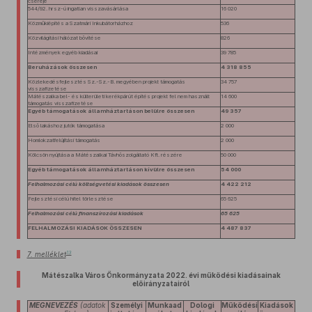
cseréje
544/92. hrsz-ú ingatlan visszavásárlása
16 020
Közműkiépítés a Szatmári Inkubátorházhoz
536
Közvilágítási hálózat bővítése
826
Intézmények egyéb kiadásai
39 785
Beruházások összesen
4 318
8
55
Közlekedésfejlesztés Sz.-Sz.-B. megyében projekt támogatás
34 757
visszafizetése
Mátészalka bel- és külterületi kerékpárút építés projekt fel nem használt
14 600
támogatás visszafizetése
Egyéb támogatások államháztartáson belülre összesen
49 357
Első lakáshoz jutók támogatása
2 000
Homlokzatfelújítási támogatás
2 000
Kölcsön nyújtása a Mátészalkai Távhőszolgáltató Kft. részére
50 000
Egyéb támogatások államháztartáson kívülre összesen
54 000
Felhalmozási célú költségvetési kiadások összesen
4 422
2
12
Fejlesztési célú hitel törlesztése
65 625
Felhalmozási célú finanszírozási kiadások
65 625
FELHALMOZÁSI KIADÁSOK ÖSSZESEN
4 487
8
37
13
7. melléklet
Mátészalka Város Önkormányzata 2022. évi működési kiadásainak
előirányzatairól
MEGNEVEZÉS
(adatok
Személyi
Munkaad
Dologi
Működési
Kiadások