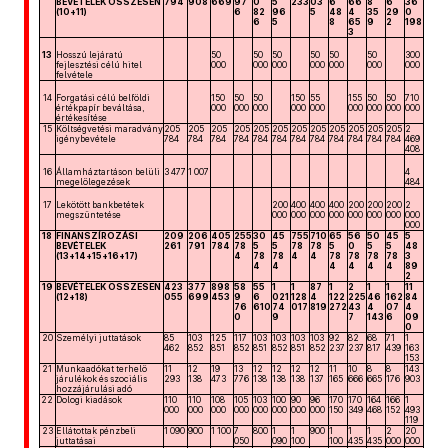
BEVÉTELEK ÖSSZESEN
794
908
669
97
0
5
233
03
6
66
8
6
36
(10+11)
6
82
96
5
48
4
35
29
0
6
5
8
65
9
2
198
3
13
Hosszú lejáratú
50
50
50
50
50
50
300
fejlesztési célú hitel
000
000
000
000
000
000
000
felvétele
14
Forgatási célú belföldi
150
50
50
150
55
155
50
50
710
értékpapír beváltása,
000
000
000
000
000
000
000
000
000
értékesítése
15
Költségvetési maradvány
205
205
205
205
205
205
205
205
205
205
205
205
2
igénybevétele
784
784
784
784
784
784
784
784
784
784
784
784
469
408
16
Államháztartáson belüli
3 477
1 007
4
megelőlegezések
484
17
Lekötött bankbetétek
200
400
400
400
200
200
200
2
megszűntetése
000
000
000
000
000
000
000
000
000
18
FINANSZÍROZÁSI
209
206
405
255
30
45
755
710
65
56
50
45
5
BEVÉTELEK
261
791
784
78
5
5
78
78
5
0
5
5
48
(13+14+15+16+17)
4
78
78
4
4
78
78
78
78
3
4
4
4
4
4
4
89
2
19
BEVÉTELEK ÖSSZESEN
423
377
898
58
55
1
1
87
1
2
1
1
11
(12+18)
055
699
453
9
6
021
128
4
122
225
46
162
84
76
610
74
017
819
272
43
4
07
4
0
9
7
143
6
09
0
20
Személyi juttatások
85
103
125
117
103
103
103
103
92
82
68
71
1
462
852
851
852
851
852
851
852
237
237
817
439
163
153
21
Munkaadókat terhelő
11
12
19
13
12
12
12
12
11
10
8
8
143
járulékok és szociális
293
138
473
776
138
138
138
137
165
666
665
176
903
hozzájárulási adó
22
Dologi kiadások
110
110
108
105
103
100
90
96
170
170
164
166
1
000
000
000
000
000
000
000
000
150
349
468
152
493
119
23
Ellátottak pénzbeli
1 090
900
1 100
7
800
1
1
900
1
1
1
2
20
juttatásai
050
090
100
100
435
435
000
000