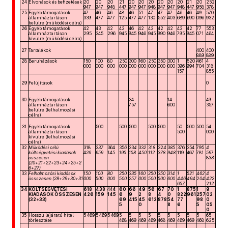
24
Elvonások és befizetések
20
20
20
21
20
20
20
20
20
20
21
20
252
947
947
948
447
947
947
948
947
947
948
447
958
378
25
Egyéb támogatások
47
46
46
48
46
51
47
47
47
46
46
49
570
államháztartáson
339
477
477
125
477
477
130
552
403
689
690
096
932
belülre (működési célra)
26
Egyéb támogatások
42
43
42
42
46
42
42
42
42
43
42
77
553
államháztartáson
295
345
296
945
945
946
945
990
946
795
945
071
464
kívülre (működési célra)
27
Tartalékok
400
400
889
889
28
Beruházások
150
100
80
250
300
160
250
350
300
1
520
461
4
000
000
000
000
000
000
000
000
000
396
994
704
318
157
855
29
Felújítások
0
30
Egyéb támogatások
34
14
49
államháztartáson
757
600
357
belülre (felhalmozási
célra)
31
Egyéb támogatások
500
500
500
500
500
50
500
500
54
államháztartáson
500
000
kívülre (felhalmozási
célra)
32
Működési célú
318
3
37
364
35
6
33
4
33
2
31
8
32
4
3
85
376
354
795
4
költségvetési kiadások
4
26
659
145
195
158
450
112
378
948
119
467
781
59
7
összesen
8
38
(20+21+22+23+24+25+2
6+27)
33
Felhalmozási kiadások
150
100
80
250
335
160
250
350
314
1
521
462
4
össszesen (28+29+30+31
000
500
000
500
257
000
500
500
600
446
494
2
04
422
657
2
12
34
KÖLTSÉGVETÉSI
618
4
38
44
4
60
6
6
49
56
67
7
0
1
875
1
9
KIADÁSOK ÖSSZESEN
426
159
145
6
9
2
8
4
0
822
961
257
02
(32+33)
69
415
45
612
878
54
77
98
0
5
0
8
6
5
05
0
35
Hosszú lejáratú hitel
5 469
5 469
5 469
5
5
5
5
5
5
5
5
5
65
törlesztése
468
469
469
469
468
469
469
469
468
625