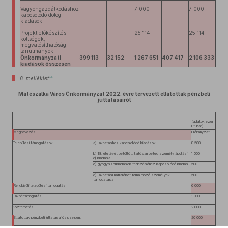
Vagyongazdálkodáshoz
7 000
7 000
kapcsolódó dologi
kiadások
Projekt előkészítési
25 114
25 114
költségek,
megvalósíthatósági
tanulmányok
Önkormányzati
399 113
32 152
1 267 651
407 417
2 106 333
kiadások összesen
14
8. melléklet
Mátészalka Város Önkormányzat 2022. évre tervezett ellátottak pénzbeli
juttatásairól
(adatok ezer
Ft-ban)
Megnevezés
Előirányzat
Települési támogatások
a) lakhatáshoz kapcsolódó kiadások
8 500
b) 18. életévét betöltött tartósan beteg személy ápolási
1 500
díj kiadása
c) gyógyszerkiadások fedezéséhez kapcsolódó kiadás
500
d) lakhatási hátralékot felhalmozó személyek
500
támogatása
Rendkívüli települési támogatás
6 000
Lakbértámogatás
1 000
Köztemetés
2 000
Ellátottak pénzbeli juttatásai összesen:
20 000