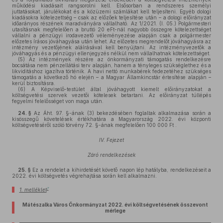
működési kiadásait rangsorolni kell. Elsősorban a rendszeres személyi
juttatásokat, járulékokat és a közüzemi számlákat kell teljesíteni. Egyéb dologi
kiadásokra kötelezettség – csak az előzőek teljesítése után – a dologi előirányzat
időarányos részének maradványára vállalható. Az 1/2021. (I. 05.) Polgármesteri
utasításnak megfelelően a bruttó 20 eFt-nál nagyobb összegre kötelezettséget
vállalni a pénzügyi irodavezető véleményezése alapján csak a polgármester
előzetes írásos jóváhagyása után lehet. Az előzetes megrendelőt jóváhagyásra az
intézmény vezetőjének aláírásával kell benyújtani. Az intézményvezetők a
jóváhagyás és a pénzügyi ellenjegyzés nélkül nem vállalhatnak kötelezettséget.
(5)
Az intézmények részére az önkormányzati támogatás rendelkezésre
bocsátása nem pénzellátási terv alapján, hanem a tényleges szükséglethez és a
likviditáshoz igazítva történik. A havi nettó munkabérek fedezetéhez szükséges
támogatás a következő hó elején – a Magyar Államkincstár értesítése alapján –
kerül biztosításra.
(6)
A Képviselő-testület által jóváhagyott kiemelt előirányzatokat a
költségvetési szervek vezetői kötelesek betartani. Az előirányzat túllépés
fegyelmi felelősséget von maga után.
24. §
Az Áht. 97. §-ának (3) bekezdésében foglaltak alkalmazása során a
kisösszegű követelések értékhatára a Magyarország 2022. évi központi
költségvetéséről szóló törvény 72. §-ának megfelelően 100 000 Ft .
IV. Fejezet
Záró rendelkezések
25. §
Ez a rendelet a kihirdetését követő napon lép hatályba, rendelkezéseit a
2022. évi költségvetés végrehajtása során kell alkalmazni.
7
1. melléklet
Mátészalka Város Önkormányzat 2022. évi költségvetésének összevont
mérlege