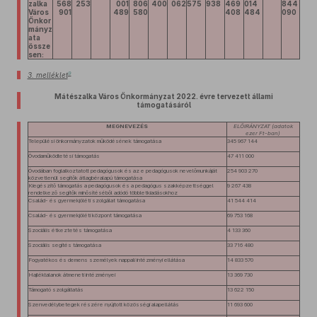
zalka
568
253
001
806
400
062
575
938
469
014
844
Város
901
489
580
408
484
090
Önkor
mányz
ata
össze
sen:
9
3. melléklet
Mátészalka Város Önkormányzat 2022. évre tervezett állami
támogatásáról
MEGNEVEZÉS
ELŐIRÁNYZAT (adatok
ezer Ft-ban)
Települési önkormányzatok működésének támogatása
345 967 144
Óvodaműködtetési támogatás
47 411 000
Óvodában foglalkoztatott pedagógusok és az e pedagógusok nevelőmunkáját
254 903 270
közvetlenül segítők átlagbéralapú támogatása
Kiegészítő támogatás a pedagógusok és a pedagógus szakképzettséggel
9 267 438
rendelkező segítők minősítéséből adódó többletkiadásokhoz
Család- és gyermekjóléti szolgálat támogatása
41 544 414
Család- és gyermekjóléti központ támogatása
69 753 168
Szociális étkeztetés támogatása
4 133 360
Szociális segítés támogatása
33 716 480
Fogyatékos és demens személyek nappali intézményi ellátása
14 833 570
Hajléktalanok átmeneti intézményei
13 369 730
Támogató szolgáltatás
13 622 150
Szenvedélybetegek részére nyújtott közösségi alapellátás
11 693 600