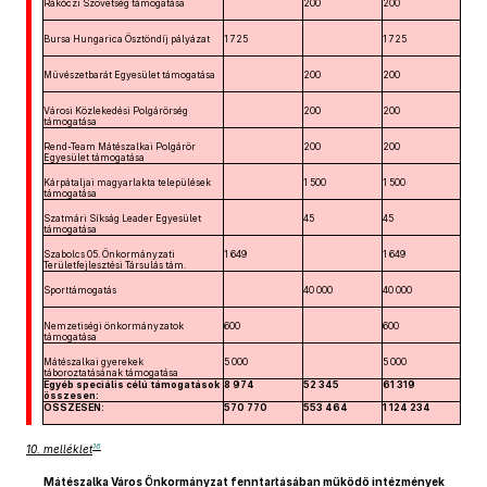
Rákóczi Szövetség támogatása
200
200
Bursa Hungarica Ösztöndíj pályázat
1 725
1 725
Művészetbarát Egyesület támogatása
200
200
Városi Közlekedési Polgárőrség
200
200
támogatása
Rend-Team Mátészalkai Polgárőr
200
200
Egyesület támogatása
Kárpátaljai magyarlakta települések
1 500
1 500
támogatása
Szatmári Síkság Leader Egyesület
45
45
támogatása
Szabolcs 05. Önkormányzati
1 649
1 649
Területfejlesztési Társulás tám.
Sporttámogatás
40 000
40 000
Nemzetiségi önkormányzatok
600
600
támogatása
Mátészalkai gyerekek
5 000
5 000
táboroztatásának támogatása
Egyéb speciális célú támogatások
8 974
52 345
61 319
összesen:
ÖSSZESEN:
570 770
553 464
1 124 234
16
10. melléklet
Mátészalka Város Önkormányzat fenntartásában működő intézmények