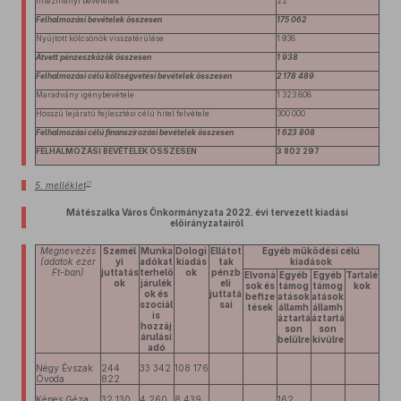
Intézményi bevételek
22
Felhalmozási bevételek összesen
175 062
Nyújtott kölcsönök visszatérülése
1 938
Átvett pénzeszközök összesen
1 938
Felhalmozási célú költségvetési bevételek összesen
2 178 489
Maradvány igénybevétele
1 323 808
Hosszú lejáratú fejlesztési célú hitel felvétele
300 000
Felhalmozási célú finanszírozási bevételek összesen
1 623 808
FELHALMOZÁSI BEVÉTELEK ÖSSZESEN
3 802 297
11
5. melléklet
Mátészalka Város Önkormányzata 2022. évi tervezett kiadási
előirányzatairól
Megnevezés
Személ
Munka
Dologi
Ellátot
Egyéb működési célú
(adatok ezer
yi
adókat
kiadás
tak
kiadások
Ft-ban)
juttatás
terhelő
ok
pénzb
Elvoná
Egyéb
Egyéb
Tartalé
ok
járulék
eli
sok és
támog
támog
kok
ok és
juttatá
befize
atások
atások
szociál
sai
tések
államh
államh
is
áztartá
áztartá
hozzáj
son
son
árulási
belülre
kívülre
adó
Négy Évszak
244
33 342
108 176
Óvoda
822
Képes Géza
32 130
4 260
8 439
162