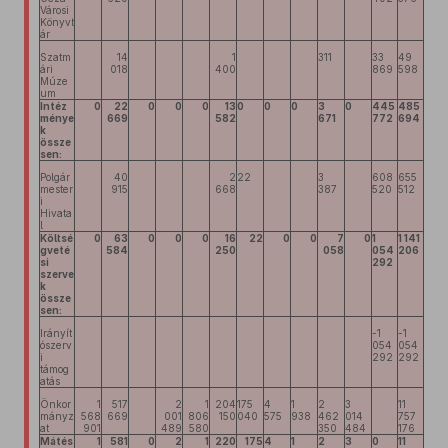
Városi
Könyvt
ár
Szatm
14
1
311
33
49
ári
018
400
869
598
Múze
um
Intéz
0
22
0
0
0
13
0
0
0
3
0
445
485
ménye
669
582
671
772
694
k
össze
sen:
Polgár
40
2
22
3
608
655
mester
915
668
387
520
512
i
Hivata
l
Költsé
0
63
0
0
0
16
22
0
0
7
0
1
1 141
gveté
584
250
058
054
206
si
292
szerve
k
össze
sen:
Irányít
-1
-1
ószerv
054
054
i
292
292
támog
atás
Önkor
1
517
2
1
204
175
4
1
2
3
11
mányz
568
669
001
806
150
040
575
938
462
014
757
at
901
489
580
350
484
176
Mátés
1
581
0
2
1
220
175
4
1
2
3
0
11