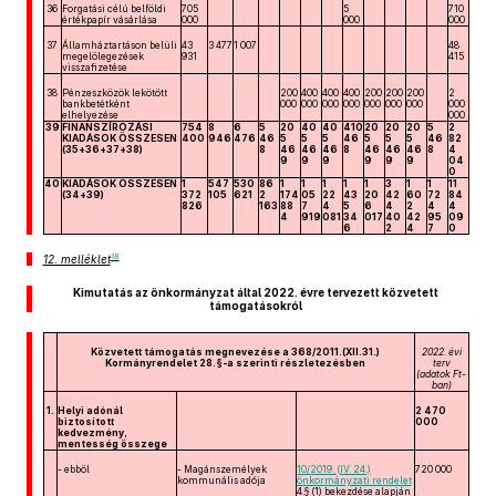
36
Forgatási célú belföldi
705
5
710
értékpapír vásárlása
000
000
000
37
Államháztartáson belüli
43
3 477
1 007
48
megelőlegezések
931
415
visszafizetése
38
Pénzeszközök lekötött
200
400
400
400
200
200
200
2
bankbetétként
000
000
000
000
000
000
000
000
elhelyezése
000
39
FINANSZÍROZÁSI
754
8
6
5
20
40
40
410
20
20
20
5
2
KIADÁSOK ÖSSZESEN
400
946
476
46
5
5
5
46
5
5
5
46
82
(35+36+37+38)
8
46
46
46
8
46
46
46
8
4
9
9
9
9
9
9
04
0
40
KIADÁSOK ÖSSZESEN
1
547
530
86
1
1
1
1
1
3
1
1
11
(34+39)
372
105
621
2
174
05
22
43
20
42
60
72
84
826
163
88
7
4
5
6
4
2
4
4
4
919
081
34
017
40
42
95
09
6
2
4
7
0
18
12. melléklet
Kimutatás az önkormányzat által 2022. évre tervezett közvetett
támogatásokról
Közvetett támogatás megnevezése a 368/2011.(XII.31.)
2022. évi
Kormányrendelet 28.§-a szerinti részletezésben
terv
(adatok Ft-
ban)
1.
Helyi adónál
2 470
biztosított
000
kedvezmény,
mentesség összege
- ebből
- Magánszemélyek
10/2019. (IV. 24.)
720 000
kommunális adója
önkormányzati rendelet
4.§ (1) bekezdése alapján