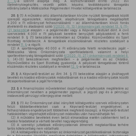
3. §
-a szerint állapítja meg. A köztisztviselőket érintő 2022. évi
illetménykiegészítés, vezetői pótlék, képzési, továbbképzési támogatás
előirányzatait a Mátészalkai Polgármesteri Hivatal költségvetése tartalmazza.
20. §
(1)
A működési célú államháztartáson kívülre nyújtott támogatások között
szereplő egyesületek, közösségek, alapítványok támogatására megállapított
4.200 e Ft előirányzat felhasználásáról – az államháztartáson kívüli forrás
átvételéről és átadásáról szóló
1/2020. (II. 13.) önkormányzati rendelet 13. § (1)-
(2) bekezdés
e alapján – a polgármester vagy a Képviselő-testület dönt. A civil
szervezetek 4.000 e Ft pályázati keretére benyújtott pályázatokról a fenti
rendelet 9. § (1) bekezdése értelmében az Oktatási, Közművelődési és Sport
Bizottság rendelkezik. A támogatások elszámolásának részletes szabályait a
rendelet
11. §
-a rögzíti.
(2)
A sporttámogatás 40.000 e Ft előirányzata feletti rendelkezés jogát –
Mátészalka Város Önkormányzata sportfeladatairól, valamint a helyi
sporttevékenység támogatásáról szóló
4/2020. (II. 27.) önkormányzati rendelet 6.
§
. (4)-(6) bekezdéseinek megfelelően – a polgármester és az Oktatási,
Közművelődési és Sport Bizottság gyakorolja. A pályázati támogatással történő
elszámolás részletes szabályait a rendelet
12. §
-a tartalmazza.
21. §
A Képviselő-testület az Áht. 34. § (1) bekezdése alapján a jóváhagyott
bevételi és kiadási előirányzatok módosításának és a kiadási előirányzatok közötti
átcsoportosításának a jogát fenntartja.
22. §
A finanszírozási műveletekkel összefüggő nyilatkozatok megtételére az
önkormányzat nevében a polgármester jogosult, a jegyző jogi és a pénzügyi
irodavezető pénzügyi ellenjegyzése mellett.
23. §
(1)
Az Önkormányzat által irányított költségvetési szervek előirányzaton
felüli többletbevételeiket csak a Képviselő-testület engedélyével, a
felhasználásra engedélyezett többletnek megfelelő összegű, a Képviselő-testület
hatáskörében végrehajtott előirányzat-módosítás után használhatják fel.
(2)
A működési bevételek éven belüli elmaradása esetén csökkenteni kell a
kiadási feladatokat a várható bevétel nagyságrendjéig.
(3)
A személyi juttatások előirányzatainak átmeneti megtakarítása terhére
tartós kötelezettség nem vállalható.
(4)
A költségvetési év folyamán az önkormányzat gazdálkodásának biztonsága
és a folyamatos likviditás megőrzése érdekében a költségvetési intézmények