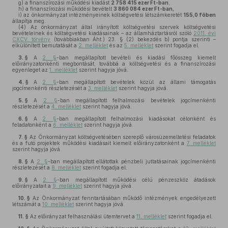
g)
a finanszírozási működési kiadást
2 758 415 ezer Ft-ban
,
h)
a finanszírozási működési bevételt
3 860 084 ezer Ft-ban,
i)
az önkormányzat intézményeinek költségvetési létszámkeretét
155,0 főben
állapítja meg.
(4)
Az önkormányzat által irányított költségvetési szervek költségvetési
bevételeinek és költségvetési kiadásainak – az államháztartásról szóló
2011. évi
CXCV. törvény
(továbbiakban Áht.) 23. § (2) bekezdés b) pontja szerinti –
elkülönített bemutatását a
2. melléklet
és az
5. melléklet
szerint fogadja el.
3. §
A
2. §
-ban megállapított bevételi és kiadási főösszeg kiemelt
előirányzatonkénti megbontását, továbbá a költségvetési és a finanszírozási
egyenleget az
1. melléklet
szerint hagyja jóvá.
4. §
A
2. §
-ban megállapított bevételek közül az állami támogatás
jogcímenkénti részletezését a
3. melléklet
szerint hagyja jóvá.
5. §
A
2. §
-ban megállapított felhalmozási bevételek jogcímenkénti
részletezését a
4. melléklet
szerint hagyja jóvá.
6. §
A
2. §
-ban megállapított felhalmozási kiadásokat célonként és
feladatonként a
6. melléklet
szerint hagyja jóvá.
7. §
Az Önkormányzat költségvetésében szereplő városüzemeltetési feladatok
és a futó projektek működési kiadásait kiemelt előirányzatonként a
7. melléklet
szerint hagyja jóvá.
8. §
A
2. §
-ban megállapított ellátottak pénzbeli juttatásainak jogcímenkénti
részletezését a
8. melléklet
szerint fogadja el.
9. §
A
2. §
-ban megállapított működési célú pénzeszköz átadások
előirányzatait a
9. melléklet
szerint hagyja jóvá.
10. §
Az Önkormányzat fenntartásában működő intézmények engedélyezett
létszámát a
10. melléklet
szerint hagyja jóvá.
11. §
Az előirányzat felhasználási ütemtervet a
11. melléklet
szerint fogadja el.