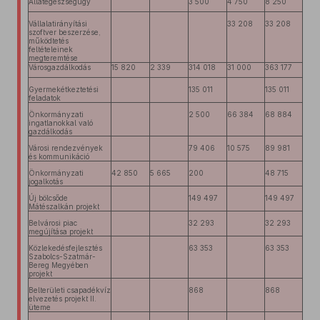
Állategészségügy
3 500
4 750
8 250
Vállalatirányítási
33 208
33 208
szoftver beszerzése,
működtetés
feltételeinek
megteremtése
Városgazdálkodás
15 820
2 339
314 018
31 000
363 177
Gyermekétkeztetési
135 011
135 011
feladatok
Önkormányzati
2 500
66 384
68 884
ingatlanokkal való
gazdálkodás
Városi rendezvények
79 406
10 575
89 981
és kommunikáció
Önkormányzati
42 850
5 665
200
48 715
jogalkotás
Új bölcsőde
149 497
149 497
Mátészalkán projekt
Belvárosi piac
32 293
32 293
megújítása projekt
Közlekedésfejlesztés
63 353
63 353
Szabolcs-Szatmár-
Bereg Megyében
projekt
Belterületi csapadékvíz
868
868
elvezetés projekt II.
üteme