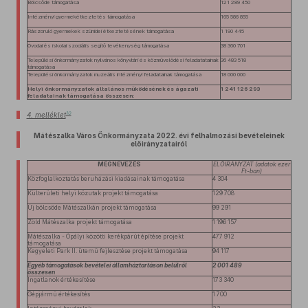
Bölcsőde támogatása
121 289 450
Intézményi gyermekétkeztetés támogatása
165 586 855
Rászoruló gyermekek szünidei étkeztetésének támogatása
1 190 445
Óvodai és iskolai szociális segítő tevékenység támogatása
38 360 701
Települési önkormányzatok nyilvános könyvtári és közművelődési feladatatainak
36 483 518
támogatása
Települési önkormányzatok muzeális intézményi feladatainak támogatása
18 000 000
Helyi önkormányzatok általános működésének és ágazati
1 241 126 293
feladatainak támogatása összesen:
10
4. melléklet
Mátészalka Város Önkormányzata 2022. évi felhalmozási bevételeinek
előirányzatairól
MEGNEVEZÉS
ELŐIRÁNYZAT (adatok ezer
Ft-ban)
Közfoglalkoztatás beruházási kiadásainak támogatása
4 304
Külterületi helyi közutak projekt támogatása
129 708
Új bölcsőde Mátészalkán projekt támogatása
99 291
Zöld Mátészalka projekt támogatása
1 196 157
Mátészalka - Ópályi közötti kerékpárút építése projekt
477 912
támogatása
Kegyeleti Park II. ütemű fejlesztése projekt támogatása
94 117
Egyéb támogatások bevételei államháztartáson belülről
2 001 489
összesen
Ingatlanok értékesítése
173 340
Gépjármű értékesítés
1 700