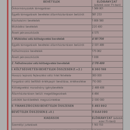
BEVÉTELEK
ELŐIRÁNYZAT
(adatok ezer Ft-ban)
Önkormányzatok támogatásai
1 568 901
Egyéb támogatások bevételei államháztartáson belülről
581 253
Közhatalmi bevételek
1 806 580
Működési bevételek
220 400
Átvett pénzeszközök
4 575
1. Működési célú költségvetési bevételek
4 181 709
Egyéb támogatások bevételei államháztartáson belülről
2 001 489
Felhalmozási bevételek
175 062
Átvett pénzeszközök
1 938
2. Felhalmozási célú költségvetési bevételek
2 178 489
I. KÖLTSÉGVETÉSI BEVÉTELEK ÖSSZESEN (1.+2.)
6 360 198
Hosszú lejáratú fejlesztési célú hitel felvétele
300 000
Forgatási célú belföldi értékpapír beváltása, értékesítése
710 000
Költségvetési maradvány igénybevétele
2 469 408
Államháztartáson belüli megelőlegezések
4 484
Lekötött bankbetétek megszüntetése
2 000 000
II. FINANSZÍROZÁSI BEVÉTELEK ÖSSZESEN
5 483 892
BEVÉTELEK ÖSSZESEN (I.+II.)
11 844 090
KIADÁSOK
ELŐIRÁNYZAT
(adatok
ezer Ft-ban
)
Személyi juttatások
1 163 153