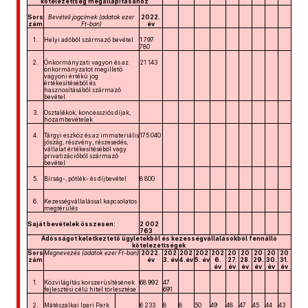
kötelezettség megállapításához
Sors
Bevételi jogcímek (adatok ezer
2022.
zám
Ft-ban)
év
1.
Helyi adóból származó bevétel
1 797
780
2.
Önkormányzati vagyon és az
21 143
önkormányzatot megillető
vagyoni értékű jog
értékesítéséből és
hasznosításából származó
bevétel
3.
Osztalékok, koncessziós díjak,
hozambevételek
4.
Tárgyi eszköz és az immateriális
175 040
jószág, részvény, részesedés,
vállalat értékesítéséből vagy
privatizációból származó
bevétel
5.
Bírság-, pótlék- és díjbevétel
8 800
6.
Kezességvállalással kapcsolatos
megtérülés
Saját bevételek összesen:
2 002
763
Adósságot keletkeztető ügyletekből és kezességvállalásokból fennálló
kötelezettségek
Sors
Megnevezés (adatok ezer Ft-ban)
2022.
202
202
202
202
20
20
20
20
20
zám
év
3. év
4.év
5. év
6.
27.
28.
29.
30.
31.
év
év
év
év
év
év
1.
Közvilágítás korszerűsítésének
68 992
47
fejlesztési célú hitel törlesztése
691
2.
Mátészalkai Ipari Park
6 233
8
8
50
49
48
47
45
44
43