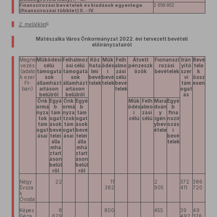
Finanszírozási bevételek és kiadások egyenlege
2 659 852
(finanszírozási többlet) II. - IV.
8
2. melléklet
Mátészalka Város Önkormányzat 2022. évi tervezett bevételi
előirányzatairól
Megne
Működési
Felhalmoz
Köz
Műk
Felh
Átvett
Fionanszí
Irán
Bevé
vezés
célú
ási célú
hata
ödés
almo
pénzeszk
rozási
yító
tele
(adato
támogatá
támogatá
lmi
i
zási
özök
bevételek
szer
k
k ezer
sok
sok
bevé
bevé
célú
vi
össz
Ft-
államházt
államházt
telek
telek
bevé
tám
esen
ban)
artáson
artáson
telek
ogat
belülről
belülről
ás
Önk
Egyá
Önk
Egyé
Műk
Felh
Mara
Egyé
ormá
b
ormá
b
ödés
almo
dván
b
nyza
tám
nyza
tám
i
zási
y
fina
tok
ogat
tzok
ogat
célú
célú
igén
nszír
tám
ások
tám
ások
ybev
ozás
ogat
bevé
ogat
bevé
étele
i
ásai
telei
ásai
telei
bevé
álla
álla
telek
mhá
mhá
ztart
ztart
áson
áson
belül
belül
ről
ről
Négy
22
11
2
372
386
Évsza
382
905
411
720
k
Óvoda
Képes
8
800
455
39
49
Géza
629
492
376