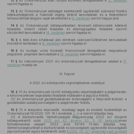
12. §
Az Önkormányzat által nyújtott közvetett támogatásokat a
12. melléklet
szerint fogadja el.
13. §
Az Önkormányzat adósságot keletkeztető ügyleteiből származó fizetési
kötelezettségének a futamidő végéig történő bemutatását, és a fedezetként
felhasználható tárgyévi saját bevételeket a
13. melléklet
szerint hagyja jóvá.
14. §
Az Önkormányzat költségvetésében tervezett előirányzatok kötelező
feladatok, önként vállalt feladatok és államigazgatási feladatok szerinti
elkülönített bemutatását a
14. melléklet
szerint fogadja el.
15. §
A több éves kihatással járó döntések számszerűsítésének bemutatását
évenkénti bontásban a
15. melléklet
szerint fogadja el.
16. §
Az európai uniós forrásból finanszírozott támogatással megvalósuló
programok, projektek bemutatását a
16. melléklet
szerint fogadja el.
17. §
Az intézmények 2021. évi önkormányzati támogatásának adatait a
17.
melléklet
mutatja be.
III. Fejezet
A 2022. évi költségvetés végrehajtásának szabályai
18. §
(1)
Az önkormányzati szintű költségvetés végrehajtásáért a polgármester,
a könyvvezetéssel kapcsolatos feladatok ellátásáért a jegyző a felelős.
(2)
Az önkormányzat gazdálkodásának biztonságáért a Képviselő-testület, a
gazdálkodás szabályszerűségéért a polgármester felelős.
19. §
(1)
A települési képviselők, bizottsági tagok és elnökök tiszteletdíját az
Önkormányzat 16/2020. (VII. 16.) rendelete
2. §
-a szerint állapítja meg.
(2)
A köztisztviselők illetményalapját Magyarország 2022. évi központi
költségvetéséről szóló
2021. évi XC. törvény 62. § (6) bekezdés
ének
felhatalmazása alapján 2022. évre 59.140 Ft-ban állapítja meg.
Illetménykiegészítését a köztisztviselők és közszolgálati ügykezelők közszolgálati
jogviszonyának egyes kérdéseiről szóló
9/2012. (IV. 27.) önkormányzati rendelet