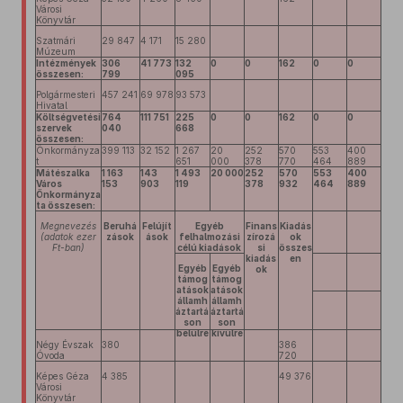
Városi
Könyvtár
Szatmári
29 847
4 171
15 280
Múzeum
Intézmények
306
41 773
132
0
0
162
0
0
összesen:
799
095
Polgármesteri
457 241
69 978
93 573
Hivatal
Költségvetési
764
111 751
225
0
0
162
0
0
szervek
040
668
összesen:
Önkormányza
399 113
32 152
1 267
20
252
570
553
400
t
651
000
378
770
464
889
Mátészalka
1 163
143
1 493
20 000
252
570
553
400
Város
153
903
1
19
378
932
464
889
Önkormányza
ta összesen:
Megnevezés
Beruhá
Felújít
Egyéb
Finans
Kiadás
(adatok ezer
zások
ások
felhalmozási
zírozá
ok
Ft-ban)
célú kiadások
si
összes
kiadás
en
Egyéb
Egyéb
ok
támog
támog
atások
atások
államh
államh
áztartá
áztartá
son
son
belülre
kívülre
Négy Évszak
380
386
Óvoda
720
Képes Géza
4 385
49 376
Városi
Könyvtár