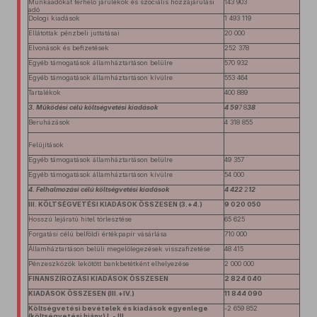
Munkaadókat terhelő járulékok és szociális hozzájárulási
143 903
adó
Dologi kiadások
1 493 119
Ellátottak pénzbeli juttatásai
20 000
Elvonások és befizetések
252 378
Egyéb támogatások államháztartáson belülre
570 932
Egyéb támogatások államháztartáson kívülre
553 464
Tartalékok
400 889
3. Működési célú költségvetési kiadások
4 59
7
8
38
Beruházások
4 318 855
Felújítások
Egyéb támogatások államháztartáson belülre
49 357
Egyéb támogatások államháztartáson kívülre
54 000
4. Felhalmozási célú költségvetési kiadások
4 422
2
12
III. KÖLTSÉGVETÉSI KIADÁSOK ÖSSZESEN (3.+4.)
9 020 050
Hosszú lejáratú hitel törlesztése
65 625
Forgatási célú belföldi értékpapír vásárlása
710 000
Államháztartáson belüli megelőlegezések visszafizetése
48 415
Pénzeszközök lekötött bankbetétként elhelyezése
2 000 000
FINANSZÍROZÁSI KIADÁSOK ÖSSZESEN
2 824 040
KIADÁSOK ÖSSZESEN (III.+IV.)
11 844 090
Költségvetési bevételek és kiadások egyenlege
-2 659 852
(költségvetési hiány) I. - III.