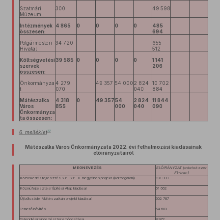
Szatmári
300
49 598
Múzeum
Intézmények
4 865
0
0
0
0
485
összesen:
694
Polgármesteri
34 720
655
Hivatal
512
Költségvetési
39 585
0
0
0
0
1 141
szervek
206
összesen:
Önkormányza
4 279
49 357
54 000
2 824
10 702
t
070
040
884
Mátészalka
4 318
0
49 357
54
2 824
11 844
Város
8
55
000
040
090
Önkormányza
ta összesen:
12
6. melléklet
Mátészalka Város Önkormányzata 2022. évi felhalmozási kiadásainak
előirányzatairól
MEGNEVEZÉS
ELŐIRÁNYZAT (adatok ezer
Ft-ban)
Közlekedésfejlesztés Sz.-Sz.-B. megyében projekt (körforgalom)
191 333
Közműfejlesztési Építési Alap kiadásai
61 662
Új bölcsőde Mátészalkán projekt kiadásai
502 787
Temető bővítés
54 603
Településrendezési terv módosítása
8 972