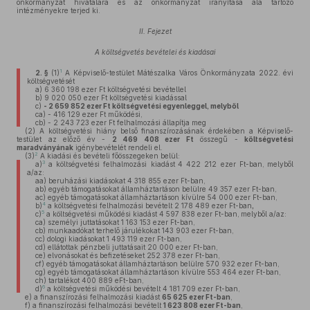
önkormányzat hivatalára és az önkormányzat irányítása alá tartozó
intézményekre terjed ki.
II. Fejezet
A költségvetés bevételei és kiadásai
1
2. §
(1)
A Képviselő-testület Mátészalka Város Önkormányzata 2022. évi
költségvetését
a)
6 360 198 ezer Ft költségvetési bevétellel
b)
9 020 050 ezer Ft költségvetési kiadással
c)
- 2 659 852 ezer Ft költségvetési egyenleggel, melyből
ca)
- 416 129 ezer Ft működési,
cb)
- 2 243 723 ezer Ft felhalmozási állapítja meg
(2)
A költségvetési hiány belső finanszírozásának érdekében a Képviselő-
testület az előző év -
2 469 408 ezer Ft
összegű -
költségvetési
maradványának
igénybevételét rendeli el.
2
(3)
A kiadási és bevételi főösszegeken belül:
3
a)
a költségvetési felhalmozási kiadást
4 422 212 ezer Ft-ban,
melyből
a/az:
aa)
beruházási kiadásokat 4 318 855 ezer Ft-ban,
ab)
egyéb támogatásokat államháztartáson belülre 49 357 ezer Ft-ban,
ac)
egyéb támogatásokat államháztartáson kívülre 54 000 ezer Ft-ban,
4
b)
a költségvetési felhalmozási bevételt 2 178 489 ezer Ft-ban
,
5
c)
a költségvetési működési kiadást 4 597 838 ezer Ft-ban,
melyből a/az:
ca)
személyi juttatásokat 1 163 153 ezer Ft-ban,
cb)
munkaadókat terhelő járulékokat 143 903 ezer Ft-ban,
cc)
dologi kiadásokat 1 493 119 ezer Ft-ban,
cd)
ellátottak pénzbeli juttatásait 20 000 ezer Ft-ban,
ce)
elvonásokat és befizetéseket 252 378 ezer Ft-ban,
cf)
egyéb támogatásokat államháztartáson belülre 570 932 ezer Ft-ban,
cg)
egyéb támogatásokat államháztartáson kívülre 553 464 ezer Ft-ban,
ch)
tartalékot 400 889 eFt-ban,
6
d)
a költségvetési működési bevételt 4 181 709 ezer Ft-ban,
e)
a finanszírozási felhalmozási kiadást
65 625 ezer Ft-ban
,
f)
a finanszírozási felhalmozási bevételt
1 623 808 ezer Ft-ban
,