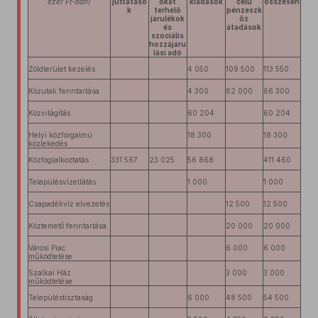
ezer Ft-ban)
juttatáso
ókat
kiadások
célú
összesen
k
terhelő
pénzeszk
járulékok
öz
és
átadások
szociális
hozzájáru
lási adó
Zöldterület kezelés
4 050
109 500
113 550
Közutak fenntartása
4 300
62 000
66 300
Közvilágítás
60 204
60 204
Helyi közforgalmú
18 300
18 300
közlekedés
Közfoglalkoztatás
331 567
23 025
56 868
411 460
Településvízellátás
1 000
1 000
Csapadékvíz elvezetés
12 500
12 500
Köztemető fenntartása
20 000
20 000
Városi Piac
6 000
6 000
működtetése
Szalkai Ház
3 000
3 000
működtetése
Településtisztaság
6 000
48 500
54 500