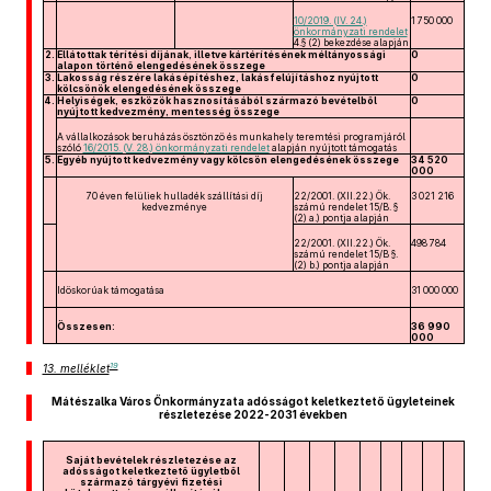
10/2019. (IV. 24.)
1 750 000
önkormányzati rendelet
4.§ (2) bekezdése alapján
2.
Ellátottak térítési díjának, illetve kártérítésének méltányossági
0
alapon történő elengedésének összege
3.
Lakosság részére lakásépítéshez, lakásfelújításhoz nyújtott
0
kölcsönök elengedésének összege
4.
Helyiségek, eszközök hasznosításából származó bevételből
0
nyújtott kedvezmény, mentesség összege
A vállalkozások beruházás ösztönző és munkahely teremtési programjáról
szóló
16/2015. (V. 28.) önkormányzati rendelet
alapján nyújtott támogatás
5.
Egyéb nyújtott kedvezmény vagy kölcsön elengedésének összege
34 520
000
70 éven felüliek hulladék szállítási díj
22/2001. (XII.22.) Ök.
3 021 216
kedvezménye
számú rendelet 15/B. §
(2) a.) pontja alapján
22/2001. (XII.22.) Ök.
498 784
számú rendelet 15/B §.
(2) b.) pontja alapján
Időskorúak támogatása
31 000 000
Összesen:
36 990
000
19
13. melléklet
Mátészalka Város Önkormányzata adósságot keletkeztető ügyleteinek
részletezése 2022-2031 években
Saját bevételek részletezése az
adósságot keletkeztető ügyletből
származó tárgyévi fizetési