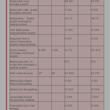
Külterületi helyi
58 931
58 931
közutak projekt
Belterületi utak, járdák
3 635
3 635
felújítása (önerős)
Mátészalka - Ópályi
46 711
46 711
közötti kerékpárút
építése projekt
Zöld Mátészalka
71 343
71 343
megvalósítása projekt
Kegyeleti Park II.
9 621
9 621
ütemű fejlesztése
projekt megvalósítása
Közös értékek,
8 665
1 025
10 712
20 402
közösségi élmények
projekt
Mátészalka bel- és
875
875
külterületi kerékpárút
építése projekt
Főtér rekonstrukció
211
98
50 066
50 375
Mátészalka Képes
4 651
4 651
Album elkészítése
Időskorúak támogatása
31 000
31 000
Ukrajnából érkező
7 024
7 024
menekültek ellátása
Fejlesztési célú hitel
9 600
9 600
kamata