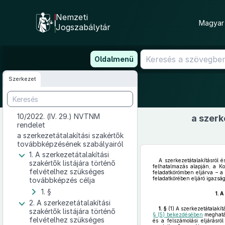
Nemzeti
Magyar 
Jogszabálytár
Ugrás
Oldalmenü
a
tartalomra
Szerkezet
10/2022. (IV. 29.) NVTNM
a szerk
rendelet
a szerkezetátalakítási szakértők
továbbképzésének szabályairól
1. A szerkezetátalakítási
A szerkezetátalakításról 
szakértők listájára történő
felhatalmazás alapján, a Ko
felvételhez szükséges
feladatkörömben eljárva – a
feladatkörében eljáró igazsá
továbbképzés célja
1. §
1.
A
2. A szerkezetátalakítási
1. §
(1)
A szerkezetátalakítá
szakértők listájára történő
§ (5) bekezdésében
meghatár
felvételhez szükséges
és a felszámolási eljárásró