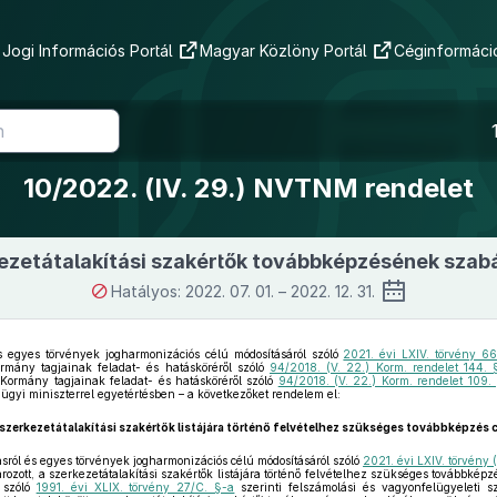
Jogi Információs Portál
Magyar Közlöny Portál
Céginformáció
10/2022. (IV. 29.) NVTNM rendelet
ezetátalakítási szakértők továbbképzésének szabá
Hatályos: 2022. 07. 01. – 2022. 12. 31.
és egyes törvények jogharmonizációs célú módosításáról szóló
2021. évi LXIV. törvény 6
rmány tagjainak feladat- és hatásköréről szóló
94/2018. (V. 22.) Korm. rendelet 144. 
 Kormány tagjainak feladat- és hatásköréről szóló
94/2018. (V. 22.) Korm. rendelet 109. 
gügyi miniszterrel egyetértésben – a következőket rendelem el:
 szerkezetátalakítási szakértők listájára történő felvételhez szükséges továbbképzés c
sról és egyes törvények jogharmonizációs célú módosításáról szóló
2021. évi LXIV. törvény (
ozott, a szerkezetátalakítási szakértők listájára történő felvételhez szükséges továbbképzé
l szóló
1991. évi XLIX. törvény 27/C. §-a
szerinti felszámolási és vagyonfelügyeleti s