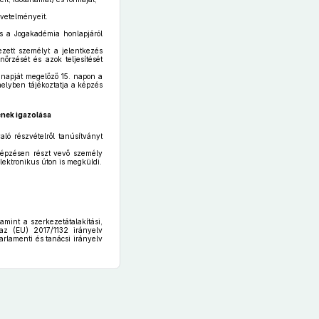
övetelményeit.
és a Jogakadémia honlapjáról
ezett személyt a jelentkezés
őrzését és azok teljesítését
 napját megelőző 15. napon a
melyben tájékoztatja a képzés
ének igazolása
ló részvételről tanúsítványt
bképzésen részt vevő személy
lektronikus úton is megküldi.
lamint a szerkezetátalakítási,
 az (EU) 2017/1132 irányelv
arlamenti és tanácsi irányelv