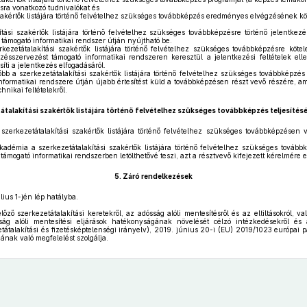
ásra vonatkozó tudnivalókat és
zakértők listájára történő felvételhez szükséges továbbképzés eredményes elvégzésének k
tási szakértők listájára történő felvételhez szükséges továbbképzésre történő jelentkez
 támogató informatikai rendszer útján nyújtható be.
zetátalakítási szakértők listájára történő felvételhez szükséges továbbképzésre kötel
ésszervezést támogató informatikai rendszeren keresztül a jelentkezési feltételek ellen
íti a jelentkezés elfogadásáról.
b a szerkezetátalakítási szakértők listájára történő felvételhez szükséges továbbképzés
formatikai rendszere útján újabb értesítést küld a továbbképzésen részt vevő részére, a
chnikai feltételekről.
átalakítási szakértők listájára történő felvételhez szükséges továbbképzés teljesítés
erkezetátalakítási szakértők listájára történő felvételhez szükséges továbbképzésen va
adémia a szerkezetátalakítási szakértők listájára történő felvételhez szükséges továb
mogató informatikai rendszerben letölthetővé teszi, azt a résztvevő kifejezett kérelmére e
5.
Záró rendelkezések
ius 1-jén lép hatályba.
ző szerkezetátalakítási keretekről, az adósság alóli mentesítésről és az eltiltásokról, va
sság alóli mentesítési eljárások hatékonyságának növelését célzó intézkedésekről és
etátalakítási és fizetésképtelenségi irányelv), 2019. június 20-i (EU) 2019/1023 európai p
ának való megfelelést szolgálja.