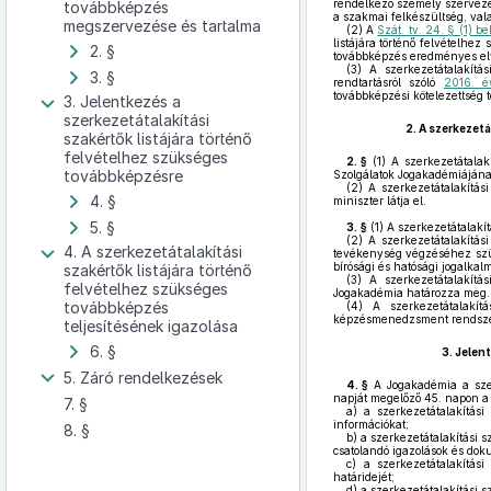
rendelkező személy szerveze
továbbképzés
a szakmai felkészültség, va
megszervezése és tartalma
(2)
A
Szát. tv. 24. § (1) b
listájára történő felvételhez
2. §
továbbképzés eredményes elvé
(3)
A szerkezetátalakítás
3. §
rendtartásról szóló
2016. é
továbbképzési kötelezettség te
3. Jelentkezés a
szerkezetátalakítási
2.
A szerkezetá
szakértők listájára történő
felvételhez szükséges
2. §
(1)
A szerkezetátalakí
továbbképzésre
Szolgálatok Jogakadémiájána
(2)
A szerkezetátalakítási
4. §
miniszter látja el.
5. §
3. §
(1)
A szerkezetátalakít
(2)
A szerkezetátalakítási
4. A szerkezetátalakítási
tevékenység végzéséhez szüks
bírósági és hatósági jogalka
szakértők listájára történő
(3)
A szerkezetátalakítási
felvételhez szükséges
Jogakadémia határozza meg.
továbbképzés
(4)
A szerkezetátalakítá
képzésmenedzsment rendszer 
teljesítésének igazolása
6. §
3.
Jelent
5. Záró rendelkezések
4. §
A Jogakadémia a szerk
napját megelőző 45. napon a 
7. §
a)
a szerkezetátalakítási 
információkat;
8. §
b)
a szerkezetátalakítási s
csatolandó igazolások és dok
c)
a szerkezetátalakítási 
határidejét;
d)
a szerkezetátalakítási s