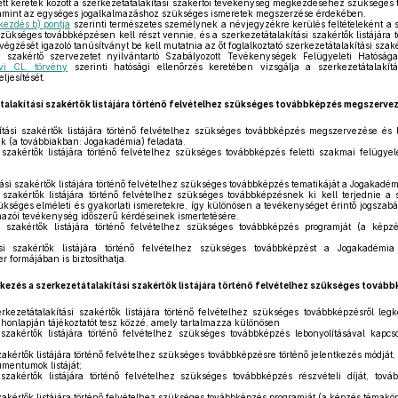
tt keretek között a szerkezetátalakítási szakértői tevékenység megkezdéséhez szükséges
lamint az egységes jogalkalmazáshoz szükséges ismeretek megszerzése érdekében.
ekezdés b) pontja
szerinti természetes személynek a névjegyzékre kerülés feltételeként a s
 szükséges továbbképzésen kell részt vennie, és a szerkezetátalakítási szakértők listájára
gzését igazoló tanúsítványt be kell mutatnia az őt foglalkoztató szerkezetátalakítási szak
i szakértő szervezetet nyilvántartó Szabályozott Tevékenységek Felügyeleti Hatósága
vi CL. törvény
szerinti hatósági ellenőrzés keretében vizsgálja a szerkezetátalakítá
ljesítését.
talakítási szakértők listájára történő felvételhez szükséges továbbképzés megszervez
tási szakértők listájára történő felvételhez szükséges továbbképzés megszervezése és 
k (a továbbiakban: Jogakadémia) feladata.
 szakértők listájára történő felvételhez szükséges továbbképzés feletti szakmai felügyel
ási szakértők listájára történő felvételhez szükséges továbbképzés tematikáját a Jogakadé
 szakértők listájára történő felvételhez szükséges továbbképzésnek ki kell terjednie a s
éges elméleti és gyakorlati ismeretekre, így különösen a tevékenységet érintő jogszabál
lmazói tevékenység időszerű kérdéseinek ismertetésére.
 szakértők listájára történő felvételhez szükséges továbbképzés programját (a képzés
si szakértők listájára történő felvételhez szükséges továbbképzést a Jogakadémia 
formájában is biztosíthatja.
kezés a szerkezetátalakítási szakértők listájára történő felvételhez szükséges továb
ezetátalakítási szakértők listájára történő felvételhez szükséges továbbképzésről le
honlapján tájékoztatót tesz közzé, amely tartalmazza különösen
szakértők listájára történő felvételhez szükséges továbbképzés lebonyolításával kapcso
zakértők listájára történő felvételhez szükséges továbbképzésre történő jelentkezés módját,
umentumok listáját;
szakértők listájára történő felvételhez szükséges továbbképzés részvételi díját, tov
zakértők listájára történő felvételhez szükséges továbbképzés programját (a képzés témakörei