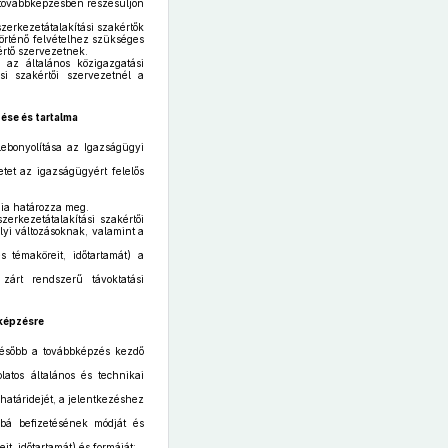
 továbbképzésben részesüljön
zerkezetátalakítási szakértők
 történő felvételhez szükséges
értő szervezetnek.
 az általános közigazgatási
si szakértői szervezetnél a
ése és tartalma
lebonyolítása az Igazságügyi
etet az igazságügyért felelős
mia határozza meg.
zerkezetátalakítási szakértői
yi változásoknak, valamint a
 témaköreit, időtartamát) a
zárt rendszerű távoktatási
bképzésre
gkésőbb a továbbképzés kezdő
latos általános és technikai
 határidejét, a jelentkezéshez
ábbá befizetésének módját és
t, időtartamát) és formáját;