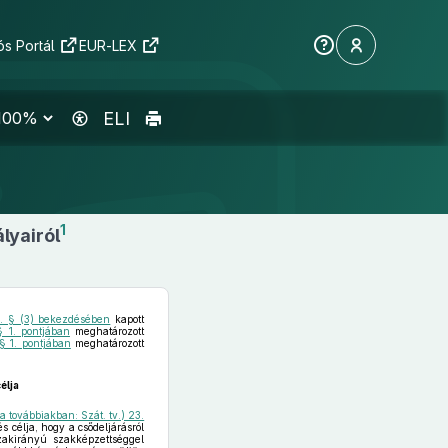
s Portál
EUR-LEX
ELI
1
lyairól
6. § (3) bekezdésében
kapott
§ 1. pontjában
meghatározott
§ 1. pontjában
meghatározott
élja
a továbbiakban: Szát. tv.) 23.
s célja, hogy a csődeljárásról
zakirányú szakképzettséggel