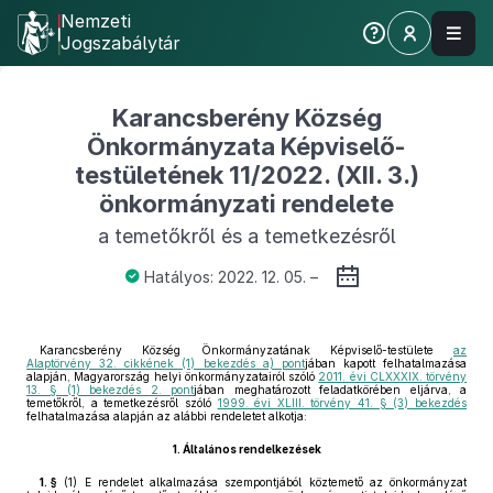
Nemzeti
Jogszabálytár
Karancsberény Község
Önkormányzata Képviselő-
testületének 11/2022. (XII. 3.)
önkormányzati rendelete
a temetőkről és a temetkezésről
Hatályos: 2022. 12. 05. –
Karancsberény Község Önkormányzatának Képviselő-testülete
az
Alaptörvény 32. cikkének (1) bekezdés a) pont
jában kapott felhatalmazása
alapján, Magyarország helyi önkormányzatairól szóló
2011. évi CLXXXIX. törvény
13. § (1) bekezdés 2. pont
jában meghatározott feladatkörében eljárva, a
temetőkről, a temetkezésről szóló
1999. évi XLIII. törvény 41. § (3) bekezdés
felhatalmazása alapján az alábbi rendeletet alkotja:
1.
Általános rendelkezések
1. §
(1)
E rendelet alkalmazása szempontjából köztemető az önkormányzat