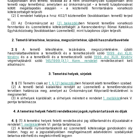
tulajdonában lévő temető, továbbá az a nem önkormányzati tulajdonban lévő
temető vagy temetőrész, amelyben az önkormányzat – a temető tulajdonosával
kötött megállapodás alapján – a köztemető fenntartására vonatkozó
kötelezettségét teljesíti
(2)
E rendelet hatálya a hrsz 402/1 köztemetőre (továbbiakban: temető) terjed
ki.
(3)
Az Önkormányzat az
(2) bekezdés
ben felsorolt temetőre vonatkozó
fenntartási és üzemeltetési kötelezettségét ,a Karancsberényi Római Katolikus
Egyházközösség (továbbiakban üzemeltető), mint tulajdonos útján teljesíti.
2.
Temető létesítése, lezárása, megszüntetése, újbóli használatbavétele
2. §
A temető létesítésére, lezárására, megszüntetésére, újbóli
használatbavételére a temetőkről és a temetkezésről szóló
1999. évi XLIII.
törvény
és a a temetőkről és a temetkezésről szóló
1999. évi XLIII. törvény
végrehajtásáról szóló
145/1999.(X.1.) Korm. rendelet
rendelkezéseit kell
alkalmazni.
3.
Temetési helyek, sírjelek
3. §
(1)
Temetni csak az
1. § (2) bekezdés
ben felsorolt alatti temetőben szabad.
(2)
A temető belső kialakítási rendjét az üzemeltető a temetőrendezési
tervében határozza meg, amelyet az Önkormányzat Képviselő-testületével is
megismertet.
(3)
A sírhelyek kijelölését, a sírhelyek méreteit e rendelet
1. melléklet
ének V.
pontja tartalmazza.
4.
A temetési helyek feletti rendelkezési jogok,nyilvántartások és díjak
4. §
(1)
A temetési helyek feletti rendelkezési jog időtartamát és díjszabását e
rendelet
1. melléklet
ének VI. pontja tartalmazza.
(2)
A temetői nyilvántartásokról az üzemeltető kötelessége gondoskodni oly
módon, hogy az a jogszabályokban megfogalmazott adatvédelmi szabályokat
betartva elérhető és megtekinthető legyen