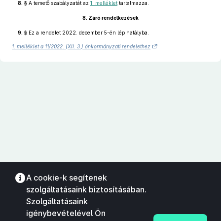
8. §
A temető szabályzatát az
1. melléklet
tartalmazza.
8.
Záró rendelkezések
9. §
Ez a rendelet 2022. december 5-én lép hatályba.
1. melléklet a 11/2022. (XII. 3.) önkormányzati rendelethez
A cookie-k segítenek
szolgáltatásaink biztosításában.
Szolgáltatásaink
igénybevételével Ön