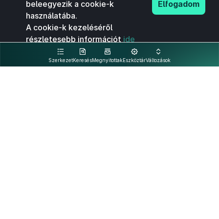
beleegyezik a cookie-k
Elfogadom
használatába.
A cookie-k kezeléséről
részletesebb információt
ide
kattintva olvashat.
Szerkezet
Keresés
Megnyitottak
Eszköztár
Változások
Kapcsolat
Felhasználási feltételek