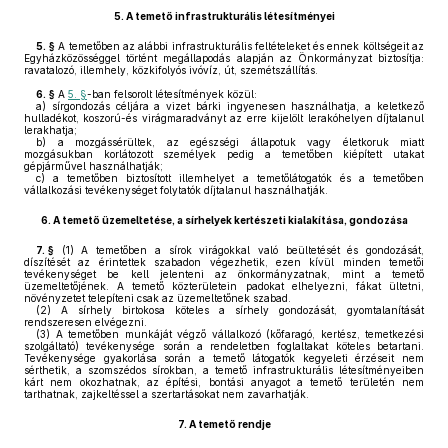
5.
A temető infrastrukturális létesítményei
5. §
A temetőben az alábbi infrastrukturális feltételeket és ennek költségeit az
Egyházközösséggel történt megállapodás alapján az Önkormányzat biztosítja:
ravatalozó, illemhely, közkifolyós ivóvíz, út, szemétszállítás.
6. §
A
5. §
-ban felsorolt létesítmények közül:
a)
sírgondozás céljára a vizet bárki ingyenesen használhatja, a keletkező
hulladékot, koszorú-és virágmaradványt az erre kijelölt lerakóhelyen díjtalanul
lerakhatja;
b)
a mozgássérültek, az egészségi állapotuk vagy életkoruk miatt
mozgásukban korlátozott személyek pedig a temetőben kiépített utakat
gépjárművel használhatják;
c)
a temetőben biztosított illemhelyet a temetőlátogatók és a temetőben
vállalkozási tevékenységet folytatók díjtalanul használhatják.
6.
A temető üzemeltetése, a sírhelyek kertészeti kialakítása, gondozása
7. §
(1)
A temetőben a sírok virágokkal való beültetését és gondozását,
díszítését az érintettek szabadon végezhetik, ezen kívül minden temetői
tevékenységet be kell jelenteni az önkormányzatnak, mint a temető
üzemeltetőjének. A temető közterületein padokat elhelyezni, fákat ültetni,
növényzetet telepíteni csak az üzemeltetőnek szabad.
(2)
A sírhely birtokosa köteles a sírhely gondozását, gyomtalanítását
rendszeresen elvégezni.
(3)
A temetőben munkáját végző vállalkozó (kőfaragó, kertész, temetkezési
szolgáltató) tevékenysége során a rendeletben foglaltakat köteles betartani.
Tevékenysége gyakorlása során a temető látogatók kegyeleti érzéseit nem
sérthetik, a szomszédos sírokban, a temető infrastrukturális létesítményeiben
kárt nem okozhatnak, az építési, bontási anyagot a temető területén nem
tarthatnak, zajkeltéssel a szertartásokat nem zavarhatják.
7.
A temető rendje