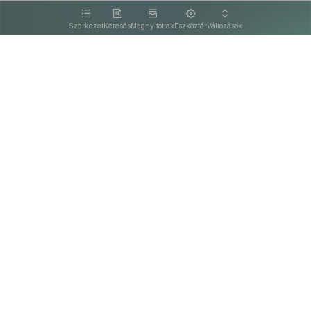
kattintva olvashat.
Szerkezet
Keresés
Megnyitottak
Eszköztár
Változások
Kapcsolat
Felhasználási feltételek
PDF
Akadálymentesítési nyilatkozat
Adatkezelési tájékoztató