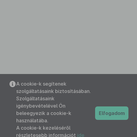
A cookie-k segítenek
szolgáltatásaink biztosításában.
Szolgáltatásaink
igénybevételével Ön
beleegyezik a cookie-k
Elfogadom
használatába.
A cookie-k kezeléséről
részletesebb információt
ide