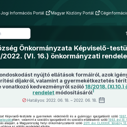
Jogi Információs Portál
Magyar Közlöny Portál
Céginformáció
özség Önkormányzata Képviselő-testü
/2022. (VI. 16.) önkormányzati rendel
ndoskodást nyújtó ellátások formáiról, azok igény
rítési díjakról, valamint a gyermekétkeztetés térít
e vonatkozó kedvezményről szóló
18/2018. (XI.10.
1
rendelet
módosításáról
Hatályos: 2022. 06. 18. – 2022. 06. 18.
t Képviselő-testülete a gyermekek védelméről és a gyámügyi igazgatásról szóló
1997.
 bekezdés
ében, valamint a szociális igazgatásról és szociális ellátásokról szóló
1993. évi III
zás alapján, a Magyarország helyi önkormányzatairól szóló
2011. évi CLXXXIX. törvény 13.
eljárva az alábbi rendeletet alkotja: