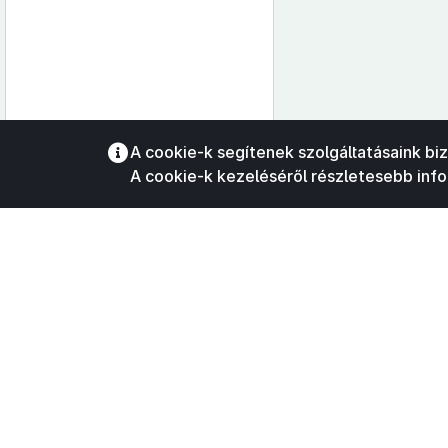
Az oldalmenübe visszatéréshez
A cookie-k segítenek szolgáltatásaink bi
használhatja az
ALT + S
billentyűket.
A cookie-k kezeléséről részletesebb inf
©
A