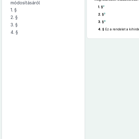
módosításáról
2
1. §
1. §
3
2. §
2. §
4
3. §
3. §
4. §
Ez a rendelet a kihird
4. §