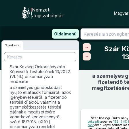
Nemzeti
Magyar 
Jogszabálytár
Ugrás
Oldalmenü
a
tartalomra
Szerkezet
Szár K
13
Szár Község Önkormányzata
Képviselő-testületének 13/2022.
a személyes go
(VI. 16.) önkormányzati
rendelete
fizetendő té
a személyes gondoskodást
megfizetésér
nyújtó ellátások formáiról, azok
igénybevételéről, a fizetendő
térítési díjakról, valamint a
gyermekétkeztetés térítési
díjának a megfizetésére
vonatkozó kedvezményről
Szár Községi Önkormányza
szóló 18/2018. (XI.10.)
bekezdés
ében és
162. § (5)
pont
jában kapott felhatalma
önkormányzati rendelet
meghatározott feladatkörében 