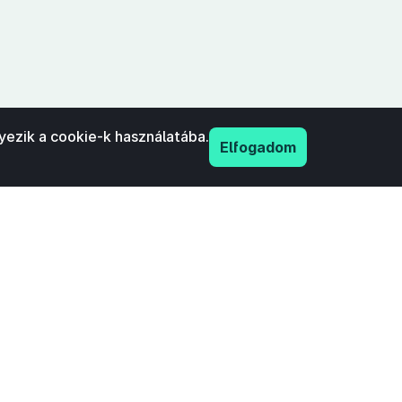
yezik a cookie-k használatába.
Elfogadom
PDF
nyilatkozat
Adatkezelési tájékoztató
IFK Magyar Közlönykiadó és Igazságügyi
ordítóközpont Zrt. minden jogot fenntart!