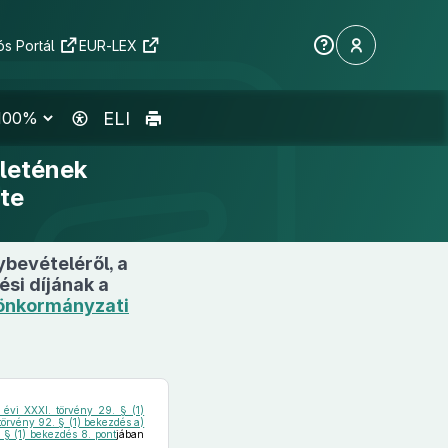
s Portál
EUR-LEX
ELI
letének
ete
bevételéről, a
ési díjának a
) önkormányzati
 évi XXXI. törvény 29. § (1)
. törvény 92. § (1) bekezdés a)
 § (1) bekezdés 8. pont
jában