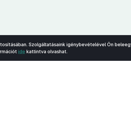
ztosításában. Szolgáltatásaink igénybevételével Ön beleeg
ormációt
ide
kattintva olvashat.
Kapcsolat
Felhasználási feltételek
Akadálymentesítési 
 Nemzeti Jogszabálytárban elérhető szövegek tekintetében az MK
F