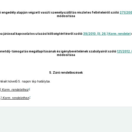
engedély alapján végzett vasúti személyszállítás részletes feltételeiről szóló
271/2009
módosítása
 járással kapcsolatos utazási költségtérítésről szóló
39/2010. (II. 26.) Korm. rendelet
menetdíj-támogatás megállapításának és igénybevételének szabályairól szóló
121/2012. 
módosítása
5.
Záró rendelkezések
tését követő 5. napon lép hatályba.
6
7.) Korm. rendelethez
7
7.) Korm. rendelethez