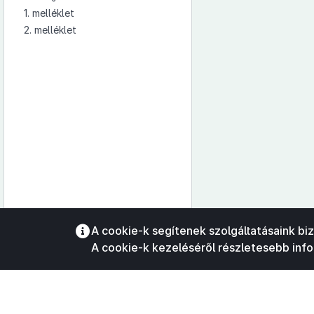
1. melléklet
2. melléklet
Az oldalmenübe visszatéréshez
A cookie-k segítenek szolgáltatásaink bi
használhatja az
ALT + S
billentyűket.
A cookie-k kezeléséről részletesebb inf