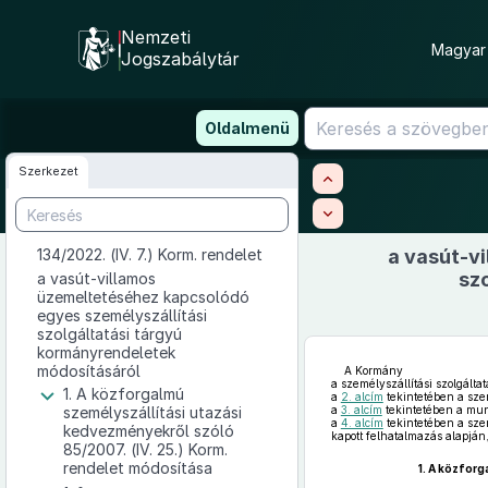
Nemzeti
Magyar 
Jogszabálytár
Ugrás
Oldalmenü
a
tartalomra
Szerkezet
134/2022. (IV. 7.) Korm. rendelet
a vasút-v
sz
a vasút-villamos
üzemeltetéséhez kapcsolódó
egyes személyszállítási
szolgáltatási tárgyú
kormányrendeletek
módosításáról
A Kormány
a személyszállítási szolgáltat
1. A közforgalmú
a
2. alcím
tekintetében a szem
személyszállítási utazási
a
3. alcím
tekintetében a mun
a
4. alcím
tekintetében a szem
kedvezményekről szóló
kapott felhatalmazás alapján
85/2007. (IV. 25.) Korm.
rendelet módosítása
1.
A közforg