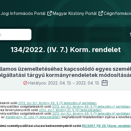
Jogi Információs Portál
Magyar Közlöny Portál
Céginformáció
134/2022. (IV. 7.) Korm. rendelet
illamos üzemeltetéséhez kapcsolódó egyes személy
olgáltatási tárgyú kormányrendeletek módosításá
Hatályos: 2022. 04. 13. – 2022. 04. 13.
ásokról szóló
2012. évi XLI. törvény 49. § (1) bekezdés
a)
pontjában
,
élyszállítási szolgáltatásokról szóló
2012. évi XLI. törvény 49. § (1) bekezdés
c)
pontjában
ka törvénykönyvéről szóló
2012. évi I. törvény 51. § (6) bekezdésében
,
élyszállítási szolgáltatásokról szóló
2012. évi XLI. törvény 49. § (1) bekezdés
b)
pontjában
, az
Alaptörvény 15. cikk (1) bekezdésében
meghatározott feladatkörében eljárva a következő
almú személyszállítási utazási kedvezményekről szóló
85/2007. (IV. 25.) Korm. rendelet