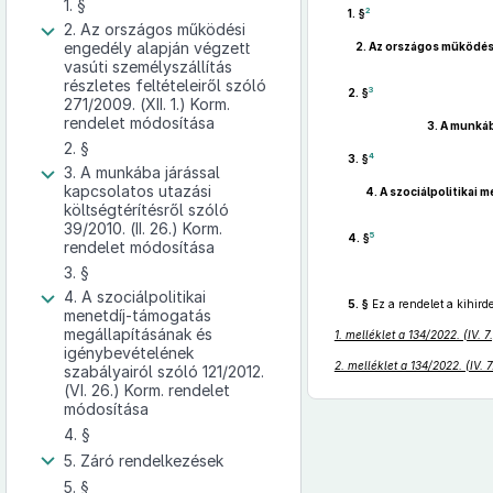
1. §
2
1. §
2. Az országos működési
engedély alapján végzett
2.
Az országos működési 
vasúti személyszállítás
részletes feltételeiről szóló
3
2. §
271/2009. (XII. 1.) Korm.
rendelet módosítása
3.
A munkába
2. §
4
3. §
3. A munkába járással
kapcsolatos utazási
4.
A szociálpolitikai 
költségtérítésről szóló
39/2010. (II. 26.) Korm.
5
4. §
rendelet módosítása
3. §
4. A szociálpolitikai
5. §
Ez a rendelet a kihirde
menetdíj-támogatás
megállapításának és
1. melléklet a 134/2022. (IV. 
igénybevételének
2. melléklet a 134/2022. (IV. 
szabályairól szóló 121/2012.
(VI. 26.) Korm. rendelet
módosítása
4. §
5. Záró rendelkezések
5. §