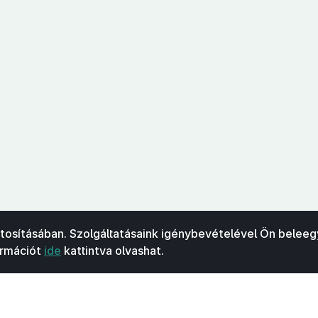
ztosításában. Szolgáltatásaink igénybevételével Ön beleeg
ormációt
ide
kattintva olvashat.