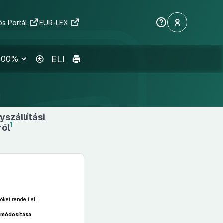
s Portál
EUR-LEX
ELI
szállítási
1
ról
,
ket rendeli el:
módosítása