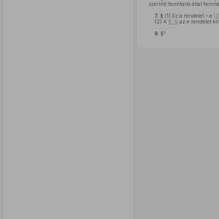
szerinti fenntartó által fennt
7. §
(1)
Ez a rendelet – a
(2
(2)
A
8. §
az e rendelet ki
3
8. §