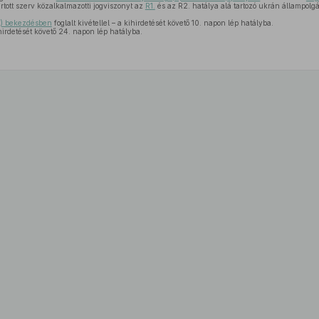
artott szerv közalkalmazotti jogviszonyt az
R1.
és az R2. hatálya alá tartozó ukrán állampolgárr
) bekezdésben
foglalt kivétellel – a kihirdetését követő 10. napon lép hatályba.
hirdetését követő 24. napon lép hatályba.