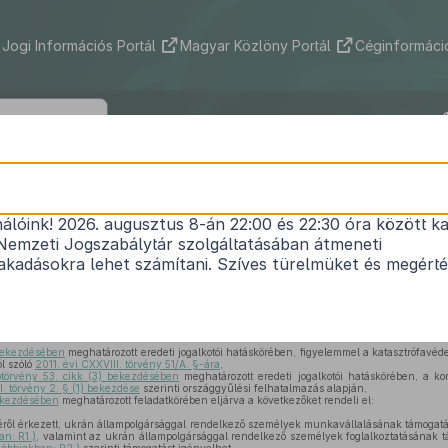
Jogi Információs Portál
Magyar Közlöny Portál
Céginformáció
173/2022. (IV. 29.) Korm. rendelet
nálóink! 2026. augusztus 8-án 22:00 és 22:30 óra között ka
állampolgársággal rendelkező személyek egyes köl
Nemzeti Jogszabálytár szolgáltatásában átmeneti
szerveknél való foglalkoztatásának támogatásáró
kadásokra lehet számítani. Szíves türelmüket és megért
Hatályos: 2022. 11. 01. – 2023. 07. 31.
 bekezdésében
meghatározott eredeti jogalkotói hatáskörében, figyelemmel a katasztrófavéd
l szóló
2011. évi CXXVIII. törvény 51/A. §-ára
,
ptörvény 53. cikk (3) bekezdésében
meghatározott eredeti jogalkotói hatáskörében, a kor
I. törvény 2. § (1) bekezdése
szerinti országgyűlési felhatalmazás alapján,
bekezdésében
meghatározott feladatkörében eljárva a következőket rendeli el:
éről érkezett, ukrán állampolgársággal rendelkező személyek munkavállalásának támogatá
an: R1.)
, valamint az ukrán állampolgársággal rendelkező személyek foglalkoztatásának t