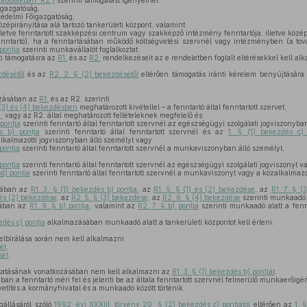
ovábbiakban: R2.)
szerinti támogatást igényelhet
gazgatóság,
édelmi Főigazgatóság,
zépirányítása alá tartozó tankerületi központ, valamint
 illetve fenntartott szakképzési centrum vagy szakképző intézmény fenntartója, illetve közé
enntartó), ha a fenntartásában működő költségvetési szervnél vagy intézményben (a tová
pontja
szerinti munkavállalót foglalkoztat.
ti támogatásra az
R1.
és az
R2.
rendelkezéseit az e rendeletben foglalt eltérésekkel kell al
zdésétől
és az
R2. 2. § (2) bekezdésétől
eltérően támogatás iránti kérelem benyújtására a
azásában az
R1.
és az R2. szerinti
 (3) és (4) bekezdésben
meghatározott kivétellel – a fenntartó által fenntartott szervet,
.
vagy az R2. által meghatározott feltételeknek megfelelő és
 pontja
szerinti fenntartó által fenntartott szervnél az egészségügyi szolgálati jogviszonyba
s b) pontja
szerinti fenntartó által fenntartott szervnél és az
1. § (1) bekezdés c) 
almazotti jogviszonyban álló személyt vagy
 pontja
szerinti fenntartó által fenntartott szervnél a munkaviszonyban álló személyt,
 pontja
szerinti fenntartó által fenntartott szervnél az egészségügyi szolgálati jogviszonyt v
–d) pontja
szerinti fenntartó által fenntartott szervnél a munkaviszonyt vagy a közalkalmazot
sában az
R1. 3. § (1) bekezdés b) pontja
, az
R1. 5. § (1) és (2) bekezdése
, az
R1. 7. § (
 és (2) bekezdése
, az
R2. 5. § (3) bekezdése
, az
R2. 6. § (4) bekezdése
szerinti munkaadó al
sában az
R1. 9. § b) pontja
, valamint az
R2. 7. § b) pontja
szerinti munkaadó alatt a fennt
zdés c) pontja
alkalmazásában munkaadó alatt a tankerületi központot kell érteni.
elbírálása során nem kell alkalmazni
ét
,
sét
.
ztatásának vonatkozásában nem kell alkalmazni az
R1. 3. § (1) bekezdés b) pontját
.
an a fenntartó méri fel és jelenti be az általa fenntartott szervnél felmerülő munkaerőigé
títés a kormányhivatal és a munkaadó között történik.
gállásáról szóló
1992. évi XXXIII. törvény 20. § (2) bekezdés c) pontjától
eltérően az
1. 