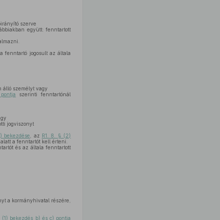
pirányító szerve
bbiakban együtt: fenntartott
kalmazni.
 fenntartó jogosult az általa
n álló személyt vagy
pontja
szerinti fenntartónál
agy
ti jogviszonyt
3) bekezdése
, az
R1. 8. § (2)
att a fenntartót kell érteni.
artót és az általa fenntartott
nyt a kormányhivatal részére,
§ (1) bekezdés b) és c) pontja