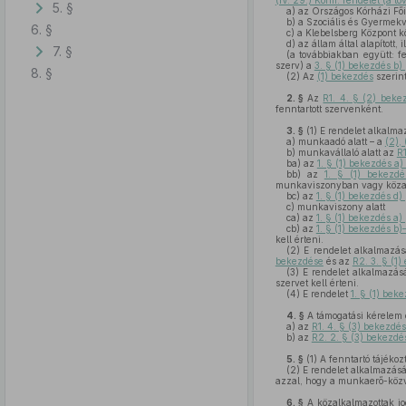
(IV. 29.) Korm. rendelet (a t
5. §
a)
az Országos Kórházi Fői
b)
a Szociális és Gyermekv
6. §
c)
a Klebelsberg Központ kö
d)
az állam által alapított,
7. §
(a továbbiakban együtt: f
szerv) a
3. § (1) bekezdés b) 
8. §
(2)
Az
(1) bekezdés
szerin
2. §
Az
R1. 4. § (2) beke
fenntartott szervenként.
3. §
(1)
E rendelet alkalm
a)
munkaadó alatt – a
(2),
b)
munkavállaló alatt az
R1
ba)
az
1. § (1) bekezdés a)
bb)
az
1. § (1) bekezdé
munkaviszonyban vagy közalk
bc)
az
1. § (1) bekezdés d)
c)
munkaviszony alatt
ca)
az
1. § (1) bekezdés a)
cb)
az
1. § (1) bekezdés b)
kell érteni.
(2)
E rendelet alkalmazá
bekezdése
és az
R2. 3. § (1)
(3)
E rendelet alkalmazá
szervet kell érteni.
(4)
E rendelet
1. § (1) beke
4. §
A támogatási kérelem 
a)
az
R1. 4. § (3) bekezdés
b)
az
R2. 2. § (3) bekezdé
5. §
(1)
A fenntartó tájéko
(2)
E rendelet alkalmazásáb
azzal, hogy a munkaerő-közve
6. §
A közalkalmazottak jo