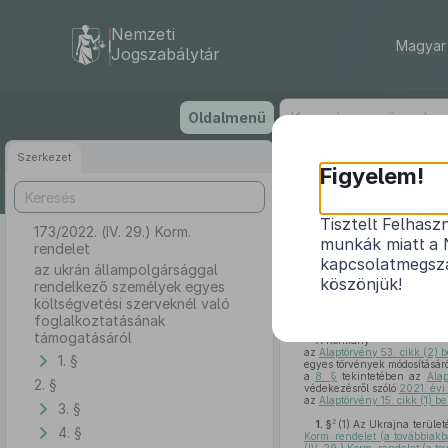
Nemzeti
Magyar 
Jogszabálytár
Ugrás
Oldalmenü
a
tartalomra
Szerkezet
Figyelem!
Tisztelt Felhasz
173/2022. (IV. 29.) Korm.
az ukrán 
munkák miatt a 
rendelet
kapcsolatmegsza
az ukrán állampolgársággal
köszönjük!
rendelkező személyek egyes
költségvetési szerveknél való
foglalkoztatásának
támogatásáról
A Kormány
az
Alaptörvény 53. cikk (2)
1. §
egyes törvények módosításáró
a
8. §
tekintetében az
Ala
2. §
védekezésről szóló
2021. évi 
az
Alaptörvény 15. cikk (1) 
3. §
2
1. §
(1)
Az Ukrajna terület
4. §
Korm. rendelet (a továbbiakb