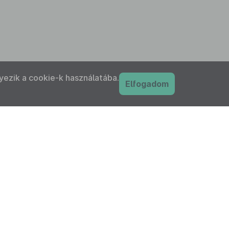
yezik a cookie-k használatába.
Elfogadom
PDF
nyilatkozat
Adatkezelési tájékoztató
IFK Magyar Közlönykiadó és Igazságügyi
ordítóközpont Zrt. minden jogot fenntart!