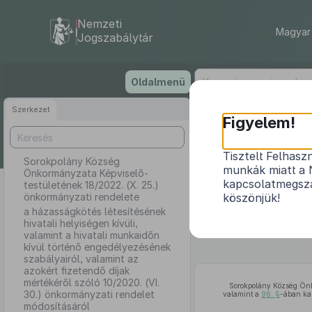
Nemzeti
Magyar 
Jogszabálytár
Ugrás
Oldalmenü
a
tartalomra
Szerkezet
Soro
Figyelem!
testület
Tisztelt Felhasz
Sorokpolány Község
munkák miatt a 
Önkormányzata Képviselő-
a házasságkö
kapcsolatmegsza
testületének 18/2022. (X. 25.)
önkormányzati rendelete
köszönjük!
munkaidőn kí
a házasságkötés létesítésének
fizetendő d
hivatali helyiségen kívüli,
valamint a hivatali munkaidőn
kívül történő engedélyezésének
szabályairól, valamint az
azokért fizetendő díjak
mértékéről szóló 10/2020. (VI.
Sorokpolány Község Önk
30.) önkormányzati rendelet
valamint a
96. §
-ában ka
módosításáról