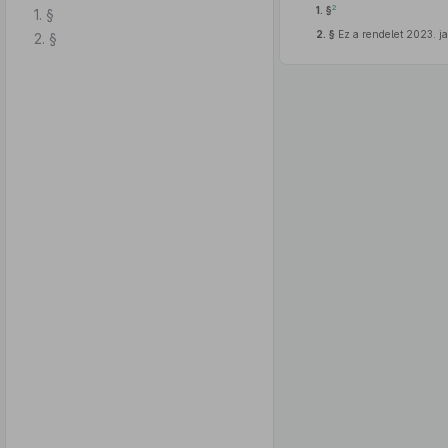
2
1. §
1. §
2. §
Ez a rendelet 2023. ja
2. §