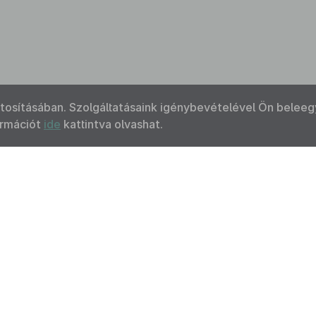
ztosításában. Szolgáltatásaink igénybevételével Ön beleeg
ormációt
ide
kattintva olvashat.
Kapcsolat
Felhasználási feltételek
Akadálymentesítési 
 Nemzeti Jogszabálytárban elérhető szövegek tekintetében az MK
F