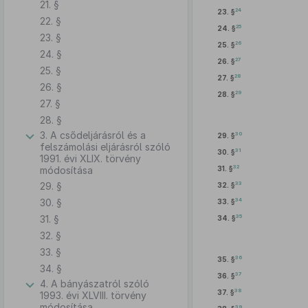
21. §
24
23. §
22. §
25
24. §
23. §
26
25. §
24. §
27
26. §
25. §
28
27. §
26. §
29
28. §
27. §
28. §
3. A csődeljárásról és a
30
29. §
felszámolási eljárásról szóló
31
30. §
1991. évi XLIX. törvény
32
módosítása
31. §
29. §
33
32. §
30. §
34
33. §
31. §
35
34. §
32. §
33. §
36
35. §
34. §
37
36. §
4. A bányászatról szóló
38
37. §
1993. évi XLVIII. törvény
módosítása
39