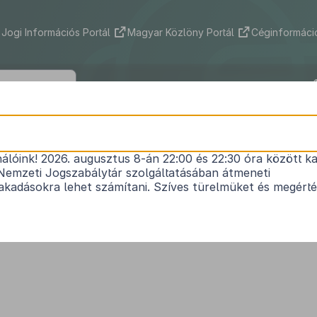
Jogi Információs Portál
Magyar Közlöny Portál
Céginformáció
2022. évi XIX. törvény
nálóink! 2026. augusztus 8-án 22:00 és 22:30 óra között ka
 gazdaságszabályozási tárgyú törvények módosít
Nemzeti Jogszabálytár szolgáltatásában átmeneti
Hatályos: 2023. 02. 02. – 2023. 02. 02.
kadásokra lehet számítani. Szíves türelmüket és megért
1.
A koncesszióról szóló
1991. évi XVI. törvény
módosítása