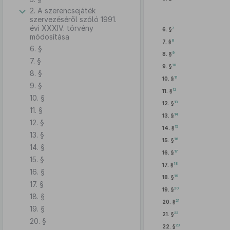
2. A szerencsejáték
szervezéséről szóló 1991.
évi XXXIV. törvény
7
6. §
módosítása
8
7. §
6. §
9
8. §
7. §
10
9. §
8. §
11
10. §
9. §
12
11. §
10. §
13
12. §
11. §
14
13. §
12. §
15
14. §
13. §
16
15. §
14. §
17
16. §
15. §
18
17. §
16. §
19
18. §
17. §
20
19. §
18. §
21
20. §
19. §
22
21. §
20. §
23
22. §