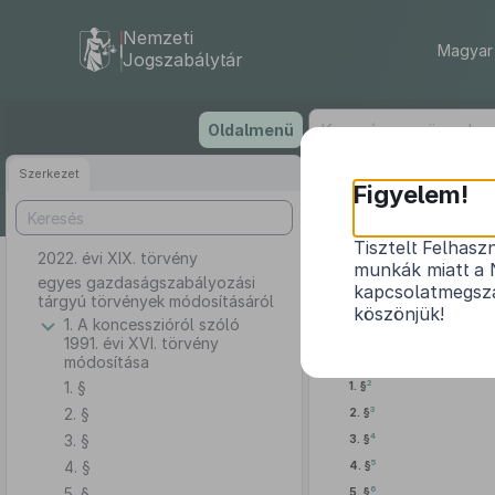
Nemzeti
Magyar 
Jogszabálytár
Ugrás
Oldalmenü
a
tartalomra
Szerkezet
Figyelem!
Tisztelt Felhasz
2022. évi XIX. törvény
egyes
munkák miatt a 
egyes gazdaságszabályozási
kapcsolatmegsza
tárgyú törvények módosításáról
köszönjük!
1. A koncesszióról szóló
1991. évi XVI. törvény
módosítása
1. §
2
1. §
2. §
3
2. §
3. §
4
3. §
4. §
5
4. §
5. §
6
5. §