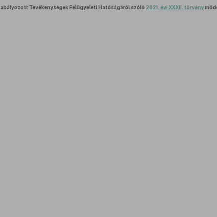
zabályozott Tevékenységek Felügyeleti Hatóságáról szóló
2021. évi XXXII. törvény
módo