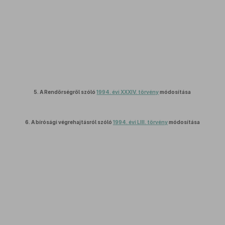
5.
A Rendőrségről szóló
1994. évi XXXIV. törvény
módosítása
6.
A bírósági végrehajtásról szóló
1994. évi LIII. törvény
módosítása