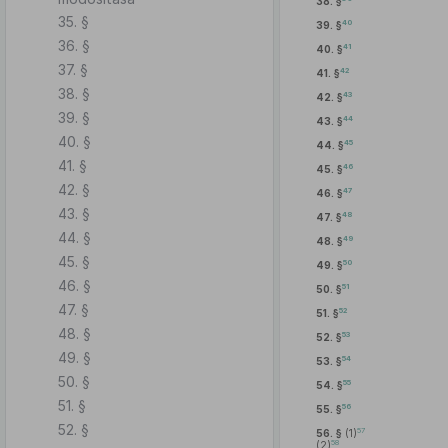
38. §
35. §
40
39. §
36. §
41
40. §
37. §
42
41. §
38. §
43
42. §
39. §
44
43. §
40. §
45
44. §
41. §
46
45. §
42. §
47
46. §
43. §
48
47. §
44. §
49
48. §
45. §
50
49. §
46. §
51
50. §
47. §
52
51. §
48. §
53
52. §
49. §
54
53. §
50. §
55
54. §
51. §
56
55. §
52. §
57
56. §
(1)
58
(2)