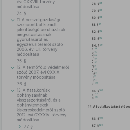
évi CXXVIII. törvény
84
78. §
módosítása
85
79. §
74. §
86
80. §
11. A nemzetgazdasági
szempontból kiemelt
87
81. §
jelentőségű beruházások
88
82. §
megvalósításának
89
gyorsításáról és
83. §
egyszerűsítéséről szóló
90
84. §
2006. évi LIII. törvény
91
a)
92
b)
módosítása
93
c)
94
d)
75. §
95
e)
96
12. A termőföld védelméről
f)
97
g)
szóló 2007. évi CXXIX.
98
h)
törvény módosítása
99
i)
100
j)
76. §
101
k)
13. A fiatalkorúak
102
85. §
103
dohányzásának
a)
104
b)
visszaszorításáról és a
dohánytermékek
14.
A foglalkoztatást előse
kiskereskedelméről szóló
2012. évi CXXXIV. törvény
105
86. §
módosítása
106
77. §
87. §