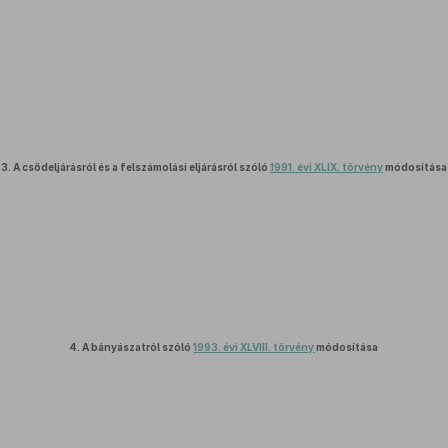
3.
A csődeljárásról és a felszámolási eljárásról szóló
1991. évi XLIX. törvény
módosítása
4.
A bányászatról szóló
1993. évi XLVIII. törvény
módosítása