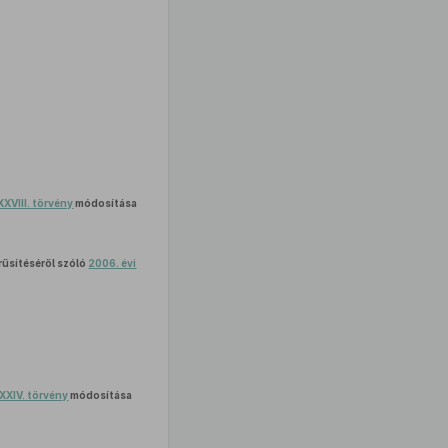
XXVIII. törvény
módosítása
űsítéséről szóló
2006. évi
XXXIV. törvény
módosítása