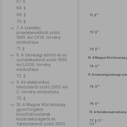
67. §
68. §
69. §
76
71. §
70. §
7. A személyi
77
jövedelemadóról szóló
72. §
1995. évi CXVII. törvény
módosítása
71. §
78
73. §
8. A társasági adóról és az
10.
A Magyar Köztársaság 
osztalékadóról szóló 1996.
évi LXXXI. törvény
79
74. §
módosítása
11.
A nemzetgazdasági szem
72. §
9. Az elektronikus
80
hírközlésről szóló 2003. évi
75. §
C. törvény módosítása
73. §
81
76. §
10. A Magyar Köztársaság
gyorsforgalmi
13.
A fiatalkorúak dohány
közúthálózatának
közérdekűségéről és
82
77. §
(1)
fejlesztéséről szóló 2003.
83
(2)