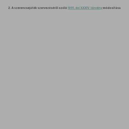
2.
A szerencsejáték szervezéséről szóló
1991. évi XXXIV. törvény
módosítása