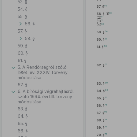
53. §
59
57. §
54. §
60
58. §
(1)
55. §
61
(2)
62
(3)
56. §
63
(4)
57. §
64
59. §
58. §
65
60. §
59. §
66
61. §
60. §
61. §
67
62. §
5. A Rendőrségről szóló
1994. évi XXXIV. törvény
módosítása
68
63. §
62. §
69
6. A bírósági végrehajtásról
64. §
szóló 1994. évi LIII. törvény
70
65. §
módosítása
71
66. §
63. §
72
67. §
64. §
73
68. §
65. §
74
69. §
66. §
75
70. §