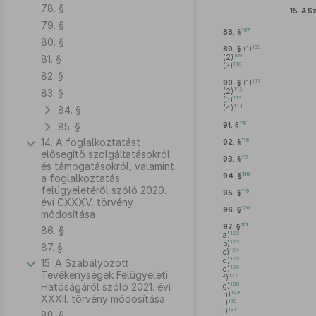
78. §
15.
A S
79. §
107
88. §
80. §
108
89. §
(1)
109
81. §
(2)
110
(3)
82. §
111
90. §
(1)
112
83. §
(2)
113
(3)
114
84. §
(4)
115
85. §
91. §
14. A foglalkoztatást
116
92. §
elősegítő szolgáltatásokról
117
93. §
és támogatásokról, valamint
118
94. §
a foglalkoztatás
felügyeletéről szóló 2020.
119
95. §
évi CXXXV. törvény
120
96. §
módosítása
121
97. §
86. §
122
a)
123
b)
87. §
124
c)
125
d)
15. A Szabályozott
126
e)
Tevékenységek Felügyeleti
127
f)
128
Hatóságáról szóló 2021. évi
g)
129
h)
XXXII. törvény módosítása
130
i)
131
j)
88. §