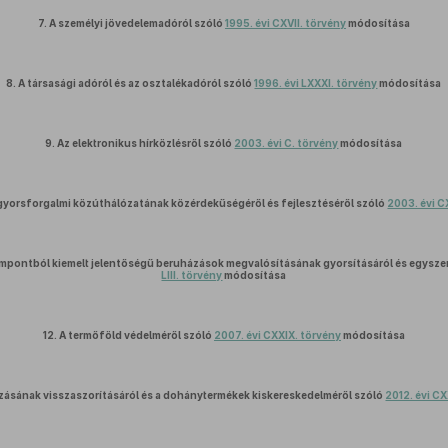
7.
A személyi jövedelemadóról szóló
1995. évi CXVII. törvény
módosítása
8.
A társasági adóról és az osztalékadóról szóló
1996. évi LXXXI. törvény
módosítása
9.
Az elektronikus hírközlésről szóló
2003. évi C. törvény
módosítása
gyorsforgalmi közúthálózatának közérdekűségéről és fejlesztéséről szóló
2003. évi C
pontból kiemelt jelentőségű beruházások megvalósításának gyorsításáról és egyszer
LIII. törvény
módosítása
12.
A termőföld védelméről szóló
2007. évi CXXIX. törvény
módosítása
zásának visszaszorításáról és a dohánytermékek kiskereskedelméről szóló
2012. évi C