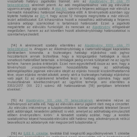
visszaható hatályú jogalkotás tilalmát, ami az
Alaptörvény B) cikk (1)
bekezdésének
sérelmét jelenti. Az adó megállapításához való jog elévülése
ugyanis anyagi jogi szabály. A
régi Art.
szerint a felperes adóügye már elévült a
harmadik másodfokú határozat meghozatala előtt. A törvényalkotó azonban úgy
léptette hatályba az
Art.
-t, hogy azzal 12 hónapra megnyitotta a már elévült,
lezárt adóidőszakot. Ezt kihasználva hozott a másodfokú adóhatóság a felperes
számára adójogi szankciókat is tartalmazó határozatot. Ezzel a jogalkotó
megsértette az elévülés funkcióját, és nemcsak az
Alaptörvény
elfogadását
megelőzően, hanem az azt követően hozott alkotmánybírósági határozatokkal is
szembehelyezkedett.
[14] A sérelmezett szabály ellentétes az
Alaptörvény XXIV. cikk (1)
bekezdésével
is. Ahogyan az Alkotmánybíróság a csatornabírsággal kapcsolatos
döntéseiben kimondta, a tisztességes hatósági eljáráshoz való joghoz
hozzátartozik annak biztosítása, hogy a közigazgatási hatóságok a rájuk
vonatkozó határidőket betartsák, a bíróságok pedig ennek túllépését ne az ügyfél
terhére, hanem javára értékeljék. Ezzel nem egyeztethető össze az sem, hogy a
törvényhozó „visszamenőlegesen hosszabbította meg az adóhatóság
adómegállapítási jogának elévülési idejét az eljárás hosszát kiszámíthatatlanná
téve, olyan eljárási rendet alkotott, amely sérti a tisztességes hatósági eljáráshoz
való jogot. Ez az eljárásrend lehetővé teszi a hatóság számára, hogy saját
mulasztásának következményeit az ügyfélre terhelje, ami ellentétes a
3353/2017. (XII. 22.) számú AB határozatának [18] pontjában lefektetett
elvekkel.”
[15] Az
Alaptörvény XIII. cikk (1) bekezdésének
sérelmére nézve az
indítványozó azt adta elő, hogy az elévülés alanyi jogként illeti meg a címzettet.
„Az elévülés intézménye a tulajdonvédelem körébe vonatható tételeket (levont
adót, adóbírságot, késedelmi pótlékot) is védi, amelyet az adóhatóság elmulasztott
időben érvényesíteni, kiróni.” A támadott szabály azáltal, hogy „a korábbi
szabályokhoz képest hosszabb elévülési időt határoz meg, alkotmányos ok nélkül
beavatkozik az adóalanyok már megszerzett tulajdonába is”.
[16] Az
EJEE 6. cikkébe
, továbbá Első kiegészítő jegyzőkönyvének 1. cikkébe