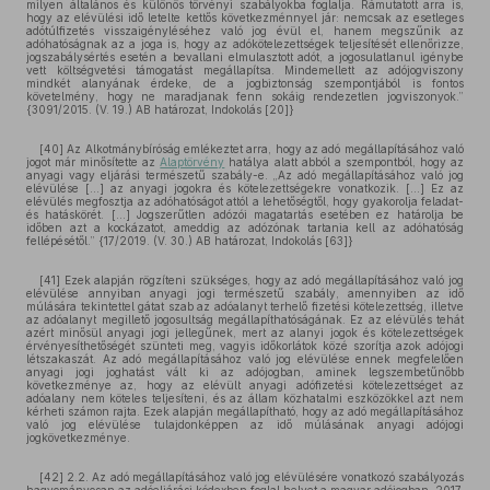
milyen általános és különös törvényi szabályokba foglalja. Rámutatott arra is,
hogy az elévülési idő letelte kettős következménnyel jár: nemcsak az esetleges
adótúlfizetés visszaigényléséhez való jog évül el, hanem megszűnik az
adóhatóságnak az a joga is, hogy az adókötelezettségek teljesítését ellenőrizze,
jogszabálysértés esetén a bevallani elmulasztott adót, a jogosulatlanul igénybe
vett költségvetési támogatást megállapítsa. Mindemellett az adójogviszony
mindkét alanyának érdeke, de a jogbiztonság szempontjából is fontos
követelmény, hogy ne maradjanak fenn sokáig rendezetlen jogviszonyok.”
{3091/2015. (V. 19.) AB határozat, Indokolás [20]}
[40] Az Alkotmánybíróság emlékeztet arra, hogy az adó megállapításához való
jogot már minősítette az
Alaptörvény
hatálya alatt abból a szempontból, hogy az
anyagi vagy eljárási természetű szabály-e. „Az adó megállapításához való jog
elévülése [...] az anyagi jogokra és kötelezettségekre vonatkozik. [...] Ez az
elévülés megfosztja az adóhatóságot attól a lehetőségtől, hogy gyakorolja feladat-
és hatáskörét. [...] Jogszerűtlen adózói magatartás esetében ez határolja be
időben azt a kockázatot, ameddig az adózónak tartania kell az adóhatóság
fellépésétől.” {17/2019. (V. 30.) AB határozat, Indokolás [63]}
[41] Ezek alapján rögzíteni szükséges, hogy az adó megállapításához való jog
elévülése annyiban anyagi jogi természetű szabály, amennyiben az idő
múlására tekintettel gátat szab az adóalanyt terhelő fizetési kötelezettség, illetve
az adóalanyt megillető jogosultság megállapíthatóságának. Ez az elévülés tehát
azért minősül anyagi jogi jellegűnek, mert az alanyi jogok és kötelezettségek
érvényesíthetőségét szünteti meg, vagyis időkorlátok közé szorítja azok adójogi
létszakaszát. Az adó megállapításához való jog elévülése ennek megfelelően
anyagi jogi joghatást vált ki az adójogban, aminek legszembetűnőbb
következménye az, hogy az elévült anyagi adófizetési kötelezettséget az
adóalany nem köteles teljesíteni, és az állam közhatalmi eszközökkel azt nem
kérheti számon rajta. Ezek alapján megállapítható, hogy az adó megállapításához
való jog elévülése tulajdonképpen az idő múlásának anyagi adójogi
jogkövetkezménye.
[42] 2.2. Az adó megállapításához való jog elévülésére vonatkozó szabályozás