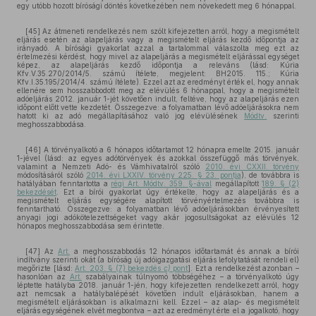
egy utóbb hozott bírósági döntés következében nem növekedett meg 6 hónappal.
[45] Az átmeneti rendelkezés nem szólt kifejezetten arról, hogy a megismételt
eljárás esetén az alapeljárás vagy a megismételt eljárás kezdő időpontja az
irányadó. A bírósági gyakorlat azzal a tartalommal válaszolta meg ezt az
értelmezési kérdést, hogy mivel az alapeljárás a megismételt eljárással egységet
képez, az alapeljárás kezdő időpontja a releváns (lásd: Kúria
Kfv.V.35.270/2014/5. számú ítélete, megjelent: BH2015. 115.; Kúria
Kfv.I.35.195/2014/4. számú ítélete). Ezzel azt az eredményt érték el, hogy annak
ellenére sem hosszabbodott meg az elévülés 6 hónappal, hogy a megismételt
adóeljárás 2012. január 1-jét követően indult, feltéve, hogy az alapeljárás ezen
időpont előtt vette kezdetét. Összegezve: a folyamatban lévő adóeljárásokra nem
hatott ki az adó megállapításához való jog elévülésének
Módtv.
szerinti
meghosszabbodása.
[46] A törvényalkotó a 6 hónapos időtartamot 12 hónapra emelte 2015. január
1-jével (lásd: az egyes adótörvények és azokkal összefüggő más törvények,
valamint a Nemzeti Adó- és Vámhivatalról szóló
2010. évi CXXII. törvény
módosításáról szóló
2014. évi LXXIV. törvény 225. § 23. pontja
), de továbbra is
hatályában fenntartotta a
régi Art. Módtv. 359. §-ával
megállapított
189. § (2)
bekezdését
. Ezt a bírói gyakorlat úgy értékelte, hogy az alapeljárás és a
megismételt eljárás egységére alapított törvényértelmezés továbbra is
fenntartható. Összegezve: a folyamatban lévő adóeljárásokban érvényesített
anyagi jogi adókötelezettségeket vagy akár jogosultságokat az elévülés 12
hónapos meghosszabbodása sem érintette.
[47] Az
Art.
a meghosszabbodás 12 hónapos időtartamát és annak a bírói
indítvány szerinti okát (a bíróság új adóigazgatási eljárás lefolytatását rendeli el)
megőrizte [lásd:
Art. 203. § (7) bekezdés
c)
pont
]. Ezt a rendelkezést azonban –
hasonlóan az
Art.
szabályainak túlnyomó többségéhez – a törvényalkotó úgy
léptette hatályba 2018. január 1-jén, hogy kifejezetten rendelkezett arról, hogy
azt nemcsak a hatálybalépését követően indult eljárásokban, hanem a
megismételt eljárásokban is alkalmazni kell. Ezzel – az alap- és megismételt
eljárás egységének elvét megbontva – azt az eredményt érte el a jogalkotó, hogy