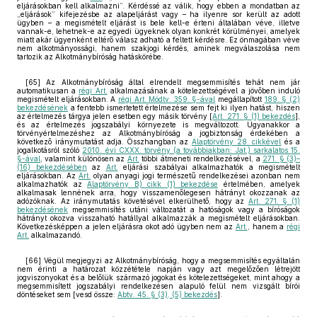
eljárásokban kell alkalmazni”. Kérdéssé az válik, hogy ebben a mondatban az
„eljárások” kifejezésbe az alapeljárást vagy – ha ilyenre sor került az adott
ügyben – a megismételt eljárást is bele kell-e érteni általában véve, illetve
vannak-e, lehetnek-e az egyedi ügyeknek olyan konkrét körülményei, amelyek
miatt akár ügyenként eltérő válasz adható a feltett kérdésre. Ez önmagában véve
nem alkotmányossági, hanem szakjogi kérdés, aminek megválaszolása nem
tartozik az Alkotmánybíróság hatáskörébe.
[65] Az Alkotmánybíróság által elrendelt megsemmisítés tehát nem jár
automatikusan a
régi Art.
alkalmazásának a kötelezettségével a jövőben induló
megismételt eljárásokban. A
régi Art. Módtv. 359. §-ával
megállapított
189. § (2)
bekezdésének
a fentebb ismertetett értelmezése sem fejt ki ilyen hatást, hiszen
az értelmezés tárgya jelen esetben egy másik törvény [
Art. 271. § (1) bekezdés
],
és az értelmezés jogszabályi környezete is megváltozott. Ugyanakkor a
törvényértelmezéshez az Alkotmánybíróság a jogbiztonság érdekében a
következő iránymutatást adja. Összhangban az
Alaptörvény 28. cikkével
és a
jogalkotásról szóló
2010. évi CXXX. törvény (a továbbiakban: Jat.) sarkalatos 15.
§-ával
, valamint különösen az
Art.
többi átmeneti rendelkezésével, a
271. § (3)–
(16) bekezdésében
az
Art.
eljárási szabályai alkalmazhatók a megismételt
eljárásokban. Az
Art.
olyan anyagi jogi természetű rendelkezései azonban nem
alkalmazhatók az
Alaptörvény B) cikk (1) bekezdése
értelmében, amelyek
alkalmasak lennének arra, hogy visszamenőlegesen hátrányt okozzanak az
adózóknak. Az iránymutatás követésével elkerülhető, hogy az
Art. 271. § (1)
bekezdésének
megsemmisítés utáni változatát a hatóságok vagy a bíróságok
hátrányt okozva visszaható hatállyal alkalmazzák a megismételt eljárásokban.
Következésképpen a jelen eljárásra okot adó ügyben nem az
Art.
, hanem a
régi
Art.
alkalmazandó.
[66] Végül megjegyzi az Alkotmánybíróság, hogy a megsemmisítés egyáltalán
nem érinti a határozat közzététele napján vagy azt megelőzően létrejött
jogviszonyokat és a belőlük származó jogokat és kötelezettségeket, mint ahogy a
megsemmisített jogszabályi rendelkezésen alapuló felül nem vizsgált bírói
döntéseket sem [vesd össze:
Abtv. 45. § (3), (5) bekezdés
].