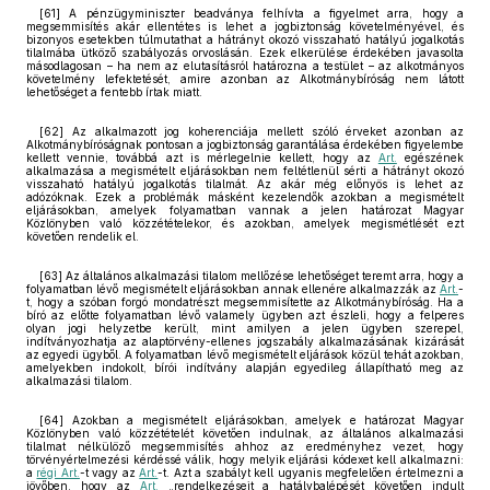
[61] A pénzügyminiszter beadványa felhívta a figyelmet arra, hogy a
megsemmisítés akár ellentétes is lehet a jogbiztonság követelményével, és
bizonyos esetekben túlmutathat a hátrányt okozó visszaható hatályú jogalkotás
tilalmába ütköző szabályozás orvoslásán. Ezek elkerülése érdekében javasolta
másodlagosan – ha nem az elutasításról határozna a testület – az alkotmányos
követelmény lefektetését, amire azonban az Alkotmánybíróság nem látott
lehetőséget a fentebb írtak miatt.
[62] Az alkalmazott jog koherenciája mellett szóló érveket azonban az
Alkotmánybíróságnak pontosan a jogbiztonság garantálása érdekében figyelembe
kellett vennie, továbbá azt is mérlegelnie kellett, hogy az
Art.
egészének
alkalmazása a megismételt eljárásokban nem feltétlenül sérti a hátrányt okozó
visszaható hatályú jogalkotás tilalmát. Az akár még előnyös is lehet az
adózóknak. Ezek a problémák másként kezelendők azokban a megismételt
eljárásokban, amelyek folyamatban vannak a jelen határozat Magyar
Közlönyben való közzétételekor, és azokban, amelyek megismétlését ezt
követően rendelik el.
[63] Az általános alkalmazási tilalom mellőzése lehetőséget teremt arra, hogy a
folyamatban lévő megismételt eljárásokban annak ellenére alkalmazzák az
Art.
-
t, hogy a szóban forgó mondatrészt megsemmisítette az Alkotmánybíróság. Ha a
bíró az előtte folyamatban lévő valamely ügyben azt észleli, hogy a felperes
olyan jogi helyzetbe került, mint amilyen a jelen ügyben szerepel,
indítványozhatja az alaptörvény-ellenes jogszabály alkalmazásának kizárását
az egyedi ügyből. A folyamatban lévő megismételt eljárások közül tehát azokban,
amelyekben indokolt, bírói indítvány alapján egyedileg állapítható meg az
alkalmazási tilalom.
[64] Azokban a megismételt eljárásokban, amelyek e határozat Magyar
Közlönyben való közzétételét követően indulnak, az általános alkalmazási
tilalmat nélkülöző megsemmisítés ahhoz az eredményhez vezet, hogy
törvényértelmezési kérdéssé válik, hogy melyik eljárási kódexet kell alkalmazni:
a
régi Art.
-t vagy az
Art.
-t. Azt a szabályt kell ugyanis megfelelően értelmezni a
jövőben, hogy az
Art.
„rendelkezéseit a hatálybalépését követően indult