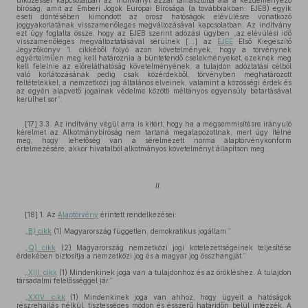
ütközéssel kapcsolatban az indítványt azzal támasztotta alá a kezdeményező
bíróság, amit az Emberi Jogok Európai Bírósága (a továbbiakban: EJEB) egyik
eseti döntésében kimondott az orosz hatóságok elévülésre vonatkozó
joggyakorlatának visszamenőleges megváltozásával kapcsolatban. Az indítvány
ezt úgy foglalta össze, hogy az EJEB szerint adózási ügyben „az elévülési idő
visszamenőleges megváltoztatásával sérülnek [...] az
EJEE
Első Kiegészítő
Jegyzőkönyv 1. cikkéből folyó azon követelmények, hogy a törvénynek
egyértelműen meg kell határoznia a büntetendő cselekményeket, ezeknek meg
kell felelnie az előreláthatóság követelményének, a tulajdon adóztatási célból
való korlátozásának pedig csak közérdekből, törvényben meghatározott
feltételekkel, a nemzetközi jog általános elveinek, valamint a közösségi érdek és
az egyén alapvető jogainak védelme közötti méltányos egyensúly betartásával
kerülhet sor”.
[17] 3.3. Az indítvány végül arra is kitért, hogy ha a megsemmisítésre irányuló
kérelmet az Alkotmánybíróság nem tartaná megalapozottnak, mert úgy ítélné
meg, hogy lehetőség van a sérelmezett norma alaptörvénykonform
értelmezésére, akkor hivatalból alkotmányos követelményt állapítson meg.
II.
[18] 1. Az
Alaptörvény
érintett rendelkezései:
„
B) cikk
(1) Magyarország független, demokratikus jogállam.”
„
Q) cikk
(2) Magyarország nemzetközi jogi kötelezettségeinek teljesítése
érdekében biztosítja a nemzetközi jog és a magyar jog összhangját.”
„
XIII. cikk
(1) Mindenkinek joga van a tulajdonhoz és az örökléshez. A tulajdon
társadalmi felelősséggel jár.”
„
XXIV. cikk
(1) Mindenkinek joga van ahhoz, hogy ügyeit a hatóságok
részrehajlás nélkül, tisztességes módon és ésszerű határidőn belül intézzék. A