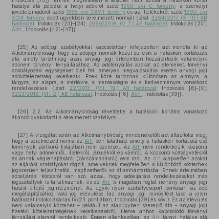
Indokolás [73]}. Ennek megfelelően a testület nem sorolta a hatásköri korlát
hatálya alá például a helyi adókról szóló
1990. évi C. törvény
, a személyi
jövedelemadóról szóló
1995. évi CXVII. törvény
és az illetékekről szóló
1990. évi
XCIII. törvény
adott ügyekben sérelmezett normáit {lásd:
3264/2017. (X. 19.) AB
határozat
, Indokolás [23]–[24];
3090/2019. (V. 7.) AB határozat
, Indokolás [20];
Abh.
, Indokolás [42]–[47]}.
[25] Az adójogi szabályokkal kapcsolatban kifejezetten azt mondta ki az
Alkotmánybíróság, hogy az adójogi normák közül az esik a hatásköri korlátozás
alá, amely tartalmilag, azaz anyagi jogi értelemben hozzátartozik valamelyik
adónem törvényi tényállásához. Az adótényállás azokat az elemeket, törvényi
szabályozási egységeket öleli fel, amelyek megvalósulása esetén anyagi jogi
adókötelezettség keletkezik. Ezek közé tartoznak különösen az alanyra, a
tárgyra, az alapra, a mértékre, a mentességre és a kedvezményre vonatkozó
rendelkezések {lásd:
22/2013. (VII. 19.) AB határozat
, Indokolás [8]–[9];
3223/2018. (VII. 2.) AB határozat
, Indokolás [16];
Abh.
, Indokolás [39]}.
[26] 2.2. Az Alkotmánybíróság rávetítette a hatásköri korlátra vonatkozó
állandó gyakorlatát a sérelmezett szabályra.
[27] A vizsgálat során az Alkotmánybíróság mindenekelőtt azt állapította meg,
hogy a sérelmezett norma az
Art.
-ben található, amely a hatásköri korlát alá eső
törvények zártkörű listájában nem szerepel. Az
Art.
nem rendelkezik központi
vagy helyi adónemről, illetékről, járulékról és vámról. A központi költségvetésről
és annak végrehajtásáról (zárszámadásról) sem szól. Az
Art.
alapvetően azokat
az eljárási szabályokat rögzíti, amelyeknek megfelelően a különböző közterhek
jogszerűen teljesíthetők, megfizethetők az államháztartásba. Ennek értelmében
adóeljárási kódexről van szó, azzal, hogy adóeljárási rendelkezéseket más
jogszabályok is tartalmaznak, és az
Art.
is magában foglal néhány anyagi jogi
hatást kifejtő jogintézményt. Az egyik ilyen szabálycsoport pontosan az adó
megállapításához való jog elévülése (az anyagi jogi minősítést lásd a jelen
határozat indokolásának IV/2.1. pontjában, Indokolás [39] és köv.). Ez az elévülés
nem valamelyik közteher – például az alapügyben szereplő áfa – anyagi jogi
fizetési kötelezettségének keletkezéséről, illetve ahhoz kapcsolódó törvényi
tényállási elemről rendelkezik. Éppen ellenkezőleg: az
Art.
tárgyi hatálya alá