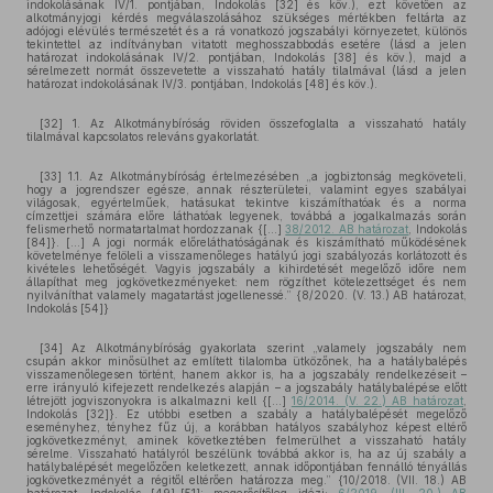
indokolásának IV/1. pontjában, Indokolás [32] és köv.), ezt követően az
alkotmányjogi kérdés megválaszolásához szükséges mértékben feltárta az
adójogi elévülés természetét és a rá vonatkozó jogszabályi környezetet, különös
tekintettel az indítványban vitatott meghosszabbodás esetére (lásd a jelen
határozat indokolásának IV/2. pontjában, Indokolás [38] és köv.), majd a
sérelmezett normát összevetette a visszaható hatály tilalmával (lásd a jelen
határozat indokolásának IV/3. pontjában, Indokolás [48] és köv.).
[32] 1. Az Alkotmánybíróság röviden összefoglalta a visszaható hatály
tilalmával kapcsolatos releváns gyakorlatát.
[33] 1.1. Az Alkotmánybíróság értelmezésében „a jogbiztonság megköveteli,
hogy a jogrendszer egésze, annak részterületei, valamint egyes szabályai
világosak, egyértelműek, hatásukat tekintve kiszámíthatóak és a norma
címzettjei számára előre láthatóak legyenek, továbbá a jogalkalmazás során
felismerhető normatartalmat hordozzanak {[...]
38/2012. AB határozat
, Indokolás
[84]}. [...] A jogi normák előreláthatóságának és kiszámítható működésének
követelménye felöleli a visszamenőleges hatályú jogi szabályozás korlátozott és
kivételes lehetőségét. Vagyis jogszabály a kihirdetését megelőző időre nem
állapíthat meg jogkövetkezményeket: nem rögzíthet kötelezettséget és nem
nyilváníthat valamely magatartást jogellenessé.” {8/2020. (V. 13.) AB határozat,
Indokolás [54]}
[34] Az Alkotmánybíróság gyakorlata szerint „valamely jogszabály nem
csupán akkor minősülhet az említett tilalomba ütközőnek, ha a hatálybalépés
visszamenőlegesen történt, hanem akkor is, ha a jogszabály rendelkezéseit –
erre irányuló kifejezett rendelkezés alapján – a jogszabály hatálybalépése előtt
létrejött jogviszonyokra is alkalmazni kell {[...]
16/2014. (V. 22.) AB határozat
,
Indokolás [32]}. Ez utóbbi esetben a szabály a hatálybalépését megelőző
eseményhez, tényhez fűz új, a korábban hatályos szabályhoz képest eltérő
jogkövetkezményt, aminek következtében felmerülhet a visszaható hatály
sérelme. Visszaható hatályról beszélünk továbbá akkor is, ha az új szabály a
hatálybalépését megelőzően keletkezett, annak időpontjában fennálló tényállás
jogkövetkezményét a régitől eltérően határozza meg.” {10/2018. (VII. 18.) AB