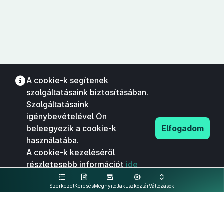
A cookie-k segítenek
szolgáltatásaink biztosításában.
Szolgáltatásaink
igénybevételével Ön
beleegyezik a cookie-k
Elfogadom
használatába.
A cookie-k kezeléséről
részletesebb információt
ide
kattintva olvashat.
Szerkezet
Keresés
Megnyitottak
Eszköztár
Változások