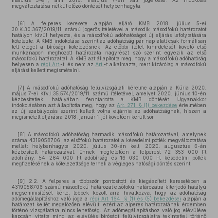
március 5-én, ami 2018. március 7-én vált jogerőssé. Az indokolás
megváltoztatása nélkül előző döntését helybenhagyta.
[6] A felperes keresete alapján eljáró KMB 2018. július 5-ei
30.K.30.367/2019/11. számú jogerős ítéletével a második másodfokú határozatot
hatályon kívül helyezte, és a másodfokú adóhatóságot új eljárás lefolytatására
kötelezte. A KMB indokolása szerint az adóhatóság pár nap alatt csak formálisan
tett eleget a bírósági kötelezésnek. Az előbbi ítélet kihirdetését követő első
munkanapon meghozott határozata nagyrészt szó szerint egyezik az első
másodfokú határozattal. A KMB azt állapította meg, hogy a másodfokú adóhatóság
helyesen a
régi Art.
-t, és nem az
Art.
-t alkalmazta, mert kizárólag a másodfokú
eljárást kellett megismételni.
[7] A másodfokú adóhatóság felülvizsgálati kérelme alapján a Kúria 2020.
május 7-ei Kfv.I.35.574/2019/11. számú ítéletével, amelyet 2020. június 10-én
kézbesítettek, hatályában fenntartotta a KMB döntését. Ugyanakkor
indokolásában azt állapította meg, hogy az
Art. 271. § (1) bekezdése
értelmében
az új szabályozás szerint kellett volna eljárnia az adóhatóságnak, hiszen a
megismételt eljárásra 2018. január 1-jét követően került sor.
[8] A másodfokú adóhatóság harmadik másodfokú határozatával, amelynek
száma 4319058706, az elsőfokú határozatot a késedelmi pótlék megváltoztatása
mellett helybenhagyta 2020. július 30-án kelt, 2020. augusztus 6-án
kézbesített határozatával. Ennek megfelelően a felperest 72 353 000 Ft
adóhiány, 54 264 000 Ft adóbírság és 16 030 000 Ft késedelmi pótlék
megfizetésének a kötelezettsége terheli a végleges hatósági döntés szerint.
[9] 2.2. A felperes a többször pontosított és kiegészített keresetében a
4319058706 számú másodfokú határozat elsőfokú határozatra kiterjedő hatályú
megsemmisítését kérte, többek között arra hivatkozva, hogy az adóhatóság
adómegállapításhoz való joga a
régi Art. 164. § (1) és (5) bekezdései
alapján a
határozat keltét megelőzően elévült, ezért az alperes határozatának érdemben
történő vizsgálatára nincs lehetőség. Az adómegállapításhoz való jog elévülése
kapcsán vitatta mind az elévülés bírósági felülvizsgálatra tekintettel történő