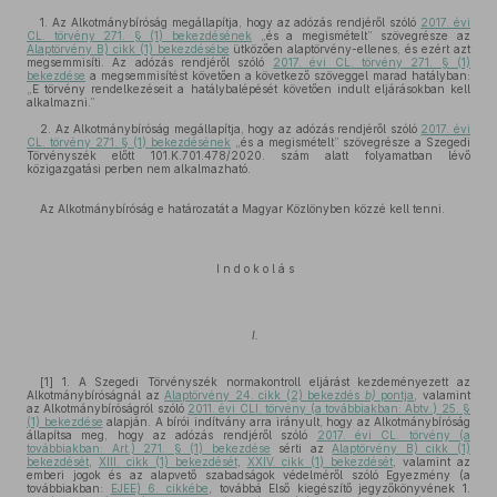
1. Az Alkotmánybíróság megállapítja, hogy az adózás rendjéről szóló
2017. évi
CL. törvény 271. § (1) bekezdésének
„és a megismételt” szövegrésze az
Alaptörvény B) cikk (1) bekezdésébe
ütközően alaptörvény-ellenes, és ezért azt
megsemmisíti. Az adózás rendjéről szóló
2017. évi CL. törvény 271. § (1)
bekezdése
a megsemmisítést követően a következő szöveggel marad hatályban:
„E törvény rendelkezéseit a hatálybalépését követően indult eljárásokban kell
alkalmazni.”
2. Az Alkotmánybíróság megállapítja, hogy az adózás rendjéről szóló
2017. évi
CL. törvény 271. § (1) bekezdésének
„és a megismételt” szövegrésze a Szegedi
Törvényszék előtt 101.K.701.478/2020. szám alatt folyamatban lévő
közigazgatási perben nem alkalmazható.
Az Alkotmánybíróság e határozatát a Magyar Közlönyben közzé kell tenni.
I n d o k o l á s
I.
[1] 1. A Szegedi Törvényszék normakontroll eljárást kezdeményezett az
Alkotmánybíróságnál az
Alaptörvény 24. cikk (2) bekezdés
b)
pontja
, valamint
az Alkotmánybíróságról szóló
2011. évi CLI. törvény (a továbbiakban: Abtv.) 25. §
(1) bekezdése
alapján. A bírói indítvány arra irányult, hogy az Alkotmánybíróság
állapítsa meg, hogy az adózás rendjéről szóló
2017. évi CL. törvény (a
továbbiakban: Art.) 271. § (1) bekezdése
sérti az
Alaptörvény B) cikk (1)
bekezdését
,
XIII. cikk (1) bekezdését
,
XXIV. cikk (1) bekezdését
, valamint az
emberi jogok és az alapvető szabadságok védelméről szóló Egyezmény (a
továbbiakban:
EJEE) 6. cikkébe
, továbbá Első kiegészítő jegyzőkönyvének 1.