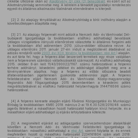
cikkébe ütközése okán az
Alaptörvény Q) cikk (2) bekezdését
, és ezért azt az
Alkotmánybíróság semmisítse meg. A kérelem a támadott jogszabályi rendelkezés
egyedi és általános alkalmazási tilalmának elrendelésére is kiterjedt.
[2] 2. Az alapügy tényállását az Alkotmánybíróság a bírói indítvány alapján a
következőképpen állapította meg.
[3] 2.1. Az alapügy felperesét mint adózót a Nemzeti Adó- és Vámhivatal Dél-
budapesti Igazgatósága (a továbbiakban: elsőfokú adóhatóság) bevallások
utólagos vizsgálatára irányuló ellenőrzésre választotta ki általános forgalmi adó
(a továbbiakban: áfa) adónemben 2010. július–október időszakra nézve. Az
utólagos ellenőrzés 2011. január 27-én indult a megbízólevél átadásával az
adózás rendjéről szóló
2003. évi XCII. törvény (a továbbiakban: régi Art.)
alapján,
és azt tárta fel, hogy a felperes által beszerzett termékek egy része valójában
nem a felperesnek számlázó vállalkozásoktól származott. Az elsőfokú adóhatóság
2015. október 8-án kelt 11/43/390022/1167. számú határozatával a felperes
terhére adóhiányt, késedelmi pótlékot és adóbírságot állapított meg arra a
törvénysértésre alapítva, hogy a felperes az előbbi időszakra beadott
áfabevallásaiban jogellenesen gyakorolta adólevonási jogát. A felperes
fellebbezésére eljárt Nemzeti Adó- és Vámhivatal Közép-magyarországi
Regionális Adó Főigazgatósága 2015 decemberében a késedelmi pótlék
megváltoztatásával az elsőfokú határozatot helybenhagyta 3144716596 számú
határozatával.
[4] A felperes keresete alapján eljáró Fővárosi Közigazgatási és Munkaügyi
Bíróság (a továbbiakban: KMB) 2018. március 2-ai 19.K.30.528/2016/48. számú
jogerős ítéletével a másodfokon hozott határozatot hatályon kívül helyezte, és a
másodfokon eljáró adóhatóságot új eljárás lefolytatására kötelezte.
[5] A megismételt eljárást az adóigazgatási szervezetrendszer átalakítását
követően a Nemzeti Adó- és Vámhivatal Fellebbviteli Igazgatósága (a
továbbiakban: másodfokú adóhatóság) a
régi Art.
szerint folytatta le, és ennek
megfelelően hozott új másodfokú határozatot 2234161804 szám alatt 2018.