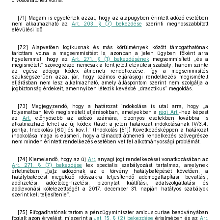
orvosolható lett volna.
[71] Magam is egyetértek azzal, hogy az alapügyben érintett adózó esetében
nem alkalmazható az
Art. 203. § (7) bekezdése
szerinti meghosszabbított
elévülési idő.
[72] Alapvetően logikusnak és más körülmények között támogathatónak
tartottam volna a megsemmisítést is, azonban a jelen ügyben főként arra
figyelemmel, hogy az
Art. 271. § (1) bekezdésének
megsemmisített „és a
megismételt” szövegrésze nemcsak a fent jelölt elévülési szabály, hanem szinte
az egész adójogi kódex átmeneti rendelkezése, így a megsemmisítés
szükségszerűen azzal jár, hogy számos eljárásjogi rendelkezés megismételt
eljárásban nem lesz alkalmazható, amely álláspontom szerint nem szolgálja a
jogbiztonság érdekeit, amennyiben létezik kevésbé „drasztikus” megoldás.
[73] Megjegyzendő, hogy a határozat indokolása is utal arra, hogy „a
folyamatban lévő megismételt eljárásokban, amelyekben a
régi Art.
-hez képest
az
Art.
előnyösebb az adózó számára, bizonyos esetekben továbbra is
alkalmazható lehet az új kódex (lásd: a jelen határozat indokolásának IV/3.4.
pontja, Indokolás [60] és köv.).” (Indokolás [51]) Következésképpen a határozat
indokolása maga is elismeri, hogy a támadott átmeneti rendelkezés szövegrésze
nem minden érintett rendelkezés esetében vet fel alkotmányossági problémát.
[74] Kiemelendő, hogy az új
Art.
anyagi jogi rendelkezései vonatkozásában az
Art. 271. § (7) bekezdése
lex specialis szabályozást tartalmaz, amelynek
értelmében „[a]z adózónak az e törvény hatálybalépését követően, a
hatálybalépést megelőző időszakra teljesítendő adómegállapítási, bevallási,
adófizetési, adóelőleg-fizetési, bizonylat kiállítási, adatszolgáltatási és
adólevonási kötelezettségét a 2017. december 31. napján hatályos szabályok
szerint kell teljesítenie”.
[75] Elfogadhatónak tartom a pénzügyminiszter amicus curiae beadványában
foglalt azon érvelést, miszerint a
Jat. 15. § (2) bekezdése
értelmében és az
Art.