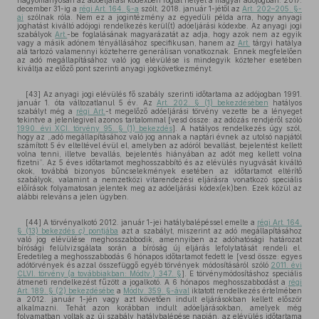
hagyományosan az adóeljárási kódexben foglal helyet a magyar adójogban. 2017.
december 31-ig a
régi Art. 164. §-a
szólt, 2018. január 1-jétől az
Art. 202–205. §-
ai
szólnak róla. Nem ez a jogintézmény az egyedüli példa arra, hogy anyagi
joghatást kiváltó adójogi rendelkezés kerül(t) adóeljárási kódexbe. Az anyagi jogi
szabályok
Art.
-be foglalásának magyarázatát az adja, hogy azok nem az egyik
vagy a másik adónem tényállásához specifikusan, hanem az
Art.
tárgyi hatálya
alá tartozó valamennyi közteherre generálisan vonatkoznak. Ennek megfelelően
az adó megállapításához való jog elévülése is mindegyik közteher esetében
kiváltja az előző pont szerinti anyagi jogkövetkezményt.
[43] Az anyagi jogi elévülés fő szabály szerinti időtartama az adójogban 1991.
január 1. óta változatlanul 5 év. Az
Art. 202. § (1) bekezdésében
hatályos
szabályt még a
régi Art.
-t megelőző adóeljárási törvény vezette be a lényeget
tekintve a jelenlegivel azonos tartalommal [vesd össze: az adózás rendjéről szóló
1990. évi XCI. törvény 95. § (1) bekezdés
]. A hatályos rendelkezés úgy szól,
hogy az „adó megállapításához való jog annak a naptári évnek az utolsó napjától
számított 5 év elteltével évül el, amelyben az adóról bevallást, bejelentést kellett
volna tenni, illetve bevallás, bejelentés hiányában az adót meg kellett volna
fizetni”. Az 5 éves időtartamot meghosszabbító és az elévülés nyugvását kiváltó
okok, továbbá bizonyos bűncselekmények esetében az időtartamot eltérítő
szabályok, valamint a nemzetközi vitarendezési eljárásra vonatkozó speciális
előírások folyamatosan jelentek meg az adóeljárási kódex(ek)ben. Ezek közül az
alábbi releváns a jelen ügyben.
[44] A törvényalkotó 2012. január 1-jei hatálybalépéssel emelte a
régi Art. 164.
§ (13) bekezdés
c)
pontjába
azt a szabályt, miszerint az adó megállapításához
való jog elévülése meghosszabbodik, amennyiben az adóhatósági határozat
bírósági felülvizsgálata során a bíróság új eljárás lefolytatását rendeli el.
Eredetileg a meghosszabbodás 6 hónapos időtartamot fedett le [vesd össze: egyes
adótörvények és azzal összefüggő egyéb törvények módosításáról szóló
2011. évi
CLVI. törvény (a továbbiakban: Módtv.) 347. §
]. E törvénymódosításhoz speciális
átmeneti rendelkezést fűzött a jogalkotó. A 6 hónapos meghosszabbodást a
régi
Art. 189. § (2) bekezdésébe
a
Módtv. 359. §-ával
iktatott rendelkezés értelmében
a 2012. január 1-jén vagy azt követően indult eljárásokban kellett először
alkalmazni. Tehát azon korábban indult adóeljárásokban, amelyek még
folyamatban voltak az új szabály hatálybalépése napján, az elévülés időtartama