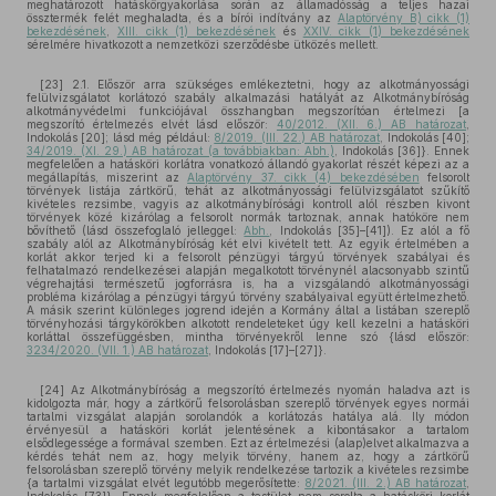
meghatározott hatáskörgyakorlása során az államadósság a teljes hazai
össztermék felét meghaladta, és a bírói indítvány az
Alaptörvény B) cikk (1)
bekezdésének
,
XIII. cikk (1) bekezdésének
és
XXIV. cikk (1) bekezdésének
sérelmére hivatkozott a nemzetközi szerződésbe ütközés mellett.
[23] 2.1. Először arra szükséges emlékeztetni, hogy az alkotmányossági
felülvizsgálatot korlátozó szabály alkalmazási hatályát az Alkotmánybíróság
alkotmányvédelmi funkciójával összhangban megszorítóan értelmezi [a
megszorító értelmezés elvét lásd először:
40/2012. (XII. 6.) AB határozat
,
Indokolás [20]; lásd még például:
8/2019. (III. 22.) AB határozat
, Indokolás [40];
34/2019. (XI. 29.) AB határozat (a továbbiakban: Abh.)
, Indokolás [36]}. Ennek
megfelelően a hatásköri korlátra vonatkozó állandó gyakorlat részét képezi az a
megállapítás, miszerint az
Alaptörvény 37. cikk (4) bekezdésében
felsorolt
törvények listája zártkörű, tehát az alkotmányossági felülvizsgálatot szűkítő
kivételes rezsimbe, vagyis az alkotmánybírósági kontroll alól részben kivont
törvények közé kizárólag a felsorolt normák tartoznak, annak hatóköre nem
bővíthető (lásd összefoglaló jelleggel:
Abh.
, Indokolás [35]–[41]). Ez alól a fő
szabály alól az Alkotmánybíróság két elvi kivételt tett. Az egyik értelmében a
korlát akkor terjed ki a felsorolt pénzügyi tárgyú törvények szabályai és
felhatalmazó rendelkezései alapján megalkotott törvénynél alacsonyabb szintű
végrehajtási természetű jogforrásra is, ha a vizsgálandó alkotmányossági
probléma kizárólag a pénzügyi tárgyú törvény szabályaival együtt értelmezhető.
A másik szerint különleges jogrend idején a Kormány által a listában szereplő
törvényhozási tárgykörökben alkotott rendeleteket úgy kell kezelni a hatásköri
korláttal összefüggésben, mintha törvényekről lenne szó {lásd először:
3234/2020. (VII. 1.) AB határozat
, Indokolás [17]–[27]}.
[24] Az Alkotmánybíróság a megszorító értelmezés nyomán haladva azt is
kidolgozta már, hogy a zártkörű felsorolásban szereplő törvények egyes normái
tartalmi vizsgálat alapján sorolandók a korlátozás hatálya alá. Ily módon
érvényesül a hatásköri korlát jelentésének a kibontásakor a tartalom
elsődlegessége a formával szemben. Ezt az értelmezési (alap)elvet alkalmazva a
kérdés tehát nem az, hogy melyik törvény, hanem az, hogy a zártkörű
felsorolásban szereplő törvény melyik rendelkezése tartozik a kivételes rezsimbe
{a tartalmi vizsgálat elvét legutóbb megerősítette:
8/2021. (III. 2.) AB határozat
,