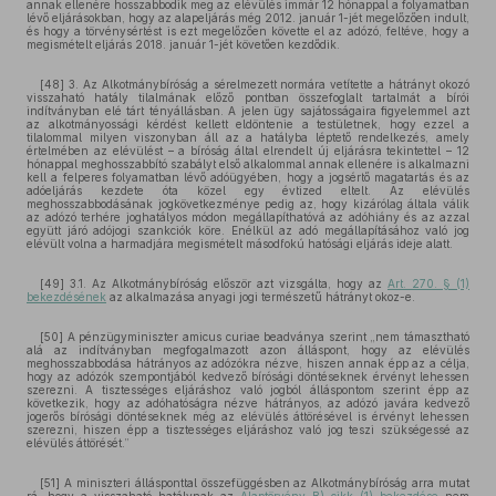
annak ellenére hosszabbodik meg az elévülés immár 12 hónappal a folyamatban
lévő eljárásokban, hogy az alapeljárás még 2012. január 1-jét megelőzően indult,
és hogy a törvénysértést is ezt megelőzően követte el az adózó, feltéve, hogy a
megismételt eljárás 2018. január 1-jét követően kezdődik.
[48] 3. Az Alkotmánybíróság a sérelmezett normára vetítette a hátrányt okozó
visszaható hatály tilalmának előző pontban összefoglalt tartalmát a bírói
indítványban elé tárt tényállásban. A jelen ügy sajátosságaira figyelemmel azt
az alkotmányossági kérdést kellett eldöntenie a testületnek, hogy ezzel a
tilalommal milyen viszonyban áll az a hatályba léptető rendelkezés, amely
értelmében az elévülést – a bíróság által elrendelt új eljárásra tekintettel – 12
hónappal meghosszabbító szabályt első alkalommal annak ellenére is alkalmazni
kell a felperes folyamatban lévő adóügyében, hogy a jogsértő magatartás és az
adóeljárás kezdete óta közel egy évtized eltelt. Az elévülés
meghosszabbodásának jogkövetkezménye pedig az, hogy kizárólag általa válik
az adózó terhére joghatályos módon megállapíthatóvá az adóhiány és az azzal
együtt járó adójogi szankciók köre. Enélkül az adó megállapításához való jog
elévült volna a harmadjára megismételt másodfokú hatósági eljárás ideje alatt.
[49] 3.1. Az Alkotmánybíróság először azt vizsgálta, hogy az
Art. 270. § (1)
bekezdésének
az alkalmazása anyagi jogi természetű hátrányt okoz-e.
[50] A pénzügyminiszter amicus curiae beadványa szerint „nem támasztható
alá az indítványban megfogalmazott azon álláspont, hogy az elévülés
meghosszabbodása hátrányos az adózókra nézve, hiszen annak épp az a célja,
hogy az adózók szempontjából kedvező bírósági döntéseknek érvényt lehessen
szerezni. A tisztességes eljáráshoz való jogból álláspontom szerint épp az
következik, hogy az adóhatóságra nézve hátrányos, az adózó javára kedvező
jogerős bírósági döntéseknek még az elévülés áttörésével is érvényt lehessen
szerezni, hiszen épp a tisztességes eljáráshoz való jog teszi szükségessé az
elévülés áttörését.”
[51] A miniszteri állásponttal összefüggésben az Alkotmánybíróság arra mutat