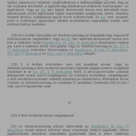
tartozó valamennyi közteher megfizetésének a kötelezettségét szünteti meg az
idő múlására tekintettel, a jogbiztonság alkotmányos értékével összhangban. Az
egyértelmű, hogy az
Art.
-ben foglalt sérelmezett norma nem tekinthető olyan
alacsonyabb szintű jogforrásba foglalt végrehajtási szabálynak, amely valamely
felsorolt törvény szabályával együtt lenne értelmezhető. Az
Art.
nem rendelet,
ezért a különleges jogrendben alkotott rendeletekkel kapcsolatos kivétel nem
értelmezhető az esetében.
[28] Elvi kivétel hiányában az Alkotmánybíróság azt állapította meg megszorító
értelmezésének megfelelően, hogy az
Art.
-ben található sérelmezett norma nem
esik a hatásköri korlát [
Alaptörvény 37. cikk (4) bekezdés
] alkalmazási hatálya
alá. Ezért a hatásköri korlát nem gátolta, hogy az Alkotmánybíróság az
Art. 271. §
(1) bekezdését
érdemben felülvizsgálja az
Alaptörvény B) cikk (1) bekezdése
,
XIII. cikk (1) bekezdése
és
XXIV. cikk (1) bekezdése
alapján.
[29] 3. A fentiek értelmében nem volt akadálya annak, hogy az
Alkotmánybíróság a bírói kezdeményezésben foglaltak alapján érdemi vizsgálatot
folytasson le az
Art. 271. § (1) bekezdése
felett. A pénzügyminiszter szakmai
álláspontját, amely szerint elsődlegesen az indítvány elutasítása, másodlagosan
a bírói kezdeményezésben előadott alkotmányos követelmény lefektetése lenne
indokolt, az Alkotmánybíróság az indokolás IV. pontjában (Indokolás [30] és köv.)
írtak szerint figyelembe vette.
IV.
[30] A bírói kezdeményezés megalapozott.
[31] Az Alkotmánybíróság először áttekintette az
Alaptörvény B) cikk (1)
bekezdése
részét képező hátrányt okozó visszaható hatályú jogalkotás, illetve
jogalkalmazás tilalmával kapcsolatos gyakorlatát (lásd a jelen határozat