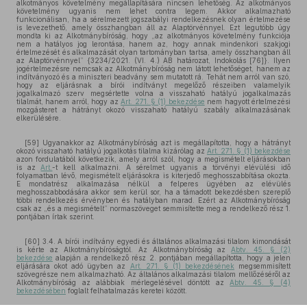
alkotmányos követelmény megállapítására nincsen lehetőség. Az alkotmányos
követelmény ugyanis nem lehet contra legem. Akkor alkalmazható
funkcionálisan, ha a sérelmezett jogszabályi rendelkezésnek olyan értelmezése
is levezethető, amely összhangban áll az Alaptörvénnyel. Ezt legutóbb úgy
mondta ki az Alkotmánybíróság, hogy „az alkotmányos követelmény funkciója
nem a hatályos jog lerontása, hanem az, hogy annak mindenkori szakjogi
értelmezését és alkalmazását olyan tartományban tartsa, amely összhangban áll
az Alaptörvénnyel” {3234/2021. (VI. 4.) AB határozat, Indokolás [76]}. Ilyen
jogértelmezésre nemcsak az Alkotmánybíróság nem látott lehetőséget, hanem az
indítványozó és a miniszteri beadvány sem mutatott rá. Tehát nem arról van szó,
hogy az eljárásnak a bírói indítványt megelőző részeiben valamelyik
jogalkalmazó szerv megsértette volna a visszaható hatályú jogalkalmazás
tilalmát, hanem arról, hogy az
Art. 271. § (1) bekezdése
nem hagyott értelmezési
mozgásteret a hátrányt okozó visszaható hatályú szabály alkalmazásának
elkerülésére.
[59] Ugyanakkor az Alkotmánybíróság azt is megállapította, hogy a hátrányt
okozó visszaható hatályú jogalkotás tilalma kizárólag az
Art. 271. § (1) bekezdése
azon fordulatából következik, amely arról szól, hogy a megismételt eljárásokban
is az
Art.
-t kell alkalmazni. A sérelmet ugyanis a törvényi elévülési idő
folyamatban lévő, megismételt eljárásokra is kiterjedő meghosszabbítása okozta.
E mondatrész alkalmazása nélkül a felperes ügyében az elévülés
meghosszabbodására akkor sem kerül sor, ha a támadott bekezdésben szereplő
többi rendelkezés érvényben és hatályban marad. Ezért az Alkotmánybíróság
csak az „és a megismételt” normaszöveget semmisítette meg a rendelkező rész 1.
pontjában írtak szerint.
[60] 3.4. A bírói indítvány egyedi és általános alkalmazási tilalom kimondását
is kérte az Alkotmánybíróságtól. Az Alkotmánybíróság az
Abtv. 45. § (2)
bekezdése
alapján a rendelkező rész 2. pontjában megállapította, hogy a jelen
eljárására okot adó ügyben az
Art. 271. § (1) bekezdésének
megsemmisített
szövegrésze nem alkalmazható. Az általános alkalmazási tilalom mellőzéséről az
Alkotmánybíróság az alábbiak mérlegelésével döntött az
Abtv. 45. § (4)
bekezdésében
foglalt felhatalmazás keretei között.