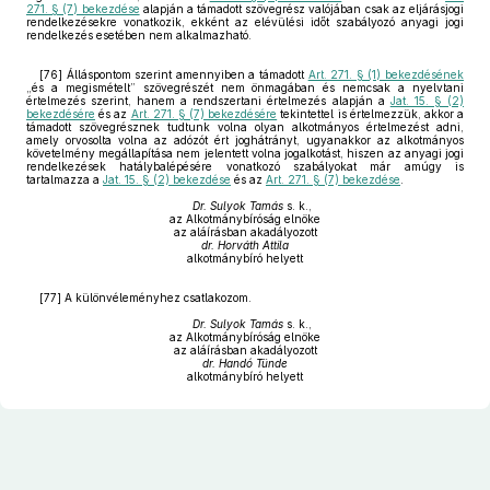
271. § (7) bekezdése
alapján a támadott szövegrész valójában csak az eljárásjogi
rendelkezésekre vonatkozik, ekként az elévülési időt szabályozó anyagi jogi
rendelkezés esetében nem alkalmazható.
[76] Álláspontom szerint amennyiben a támadott
Art. 271. § (1) bekezdésének
„és a megismételt” szövegrészét nem önmagában és nemcsak a nyelvtani
értelmezés szerint, hanem a rendszertani értelmezés alapján a
Jat. 15. § (2)
bekezdésére
és az
Art. 271. § (7) bekezdésére
tekintettel is értelmezzük, akkor a
támadott szövegrésznek tudtunk volna olyan alkotmányos értelmezést adni,
amely orvosolta volna az adózót ért joghátrányt, ugyanakkor az alkotmányos
követelmény megállapítása nem jelentett volna jogalkotást, hiszen az anyagi jogi
rendelkezések hatálybalépésére vonatkozó szabályokat már amúgy is
tartalmazza a
Jat. 15. § (2) bekezdése
és az
Art. 271. § (7) bekezdése
.
Dr. Sulyok Tamás
s. k.,
az Alkotmánybíróság elnöke
az aláírásban akadályozott
dr. Horváth Attila
alkotmánybíró helyett
[77] A különvéleményhez csatlakozom.
Dr. Sulyok Tamás
s. k.,
az Alkotmánybíróság elnöke
az aláírásban akadályozott
dr. Handó Tünde
alkotmánybíró helyett