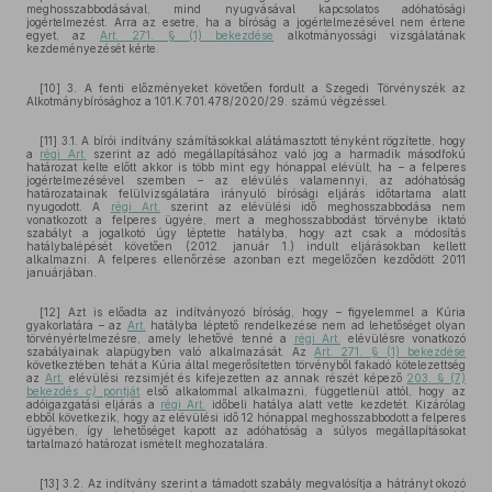
meghosszabbodásával, mind nyugvásával kapcsolatos adóhatósági
jogértelmezést. Arra az esetre, ha a bíróság a jogértelmezésével nem értene
egyet, az
Art. 271. § (1) bekezdése
alkotmányossági vizsgálatának
kezdeményezését kérte.
[10] 3. A fenti előzményeket követően fordult a Szegedi Törvényszék az
Alkotmánybírósághoz a 101.K.701.478/2020/29. számú végzéssel.
[11] 3.1. A bírói indítvány számításokkal alátámasztott tényként rögzítette, hogy
a
régi Art.
szerint az adó megállapításához való jog a harmadik másodfokú
határozat kelte előtt akkor is több mint egy hónappal elévült, ha – a felperes
jogértelmezésével szemben – az elévülés valamennyi, az adóhatóság
határozatainak felülvizsgálatára irányuló bírósági eljárás időtartama alatt
nyugodott. A
régi Art.
szerint az elévülési idő meghosszabbodása nem
vonatkozott a felperes ügyére, mert a meghosszabbodást törvénybe iktató
szabályt a jogalkotó úgy léptette hatályba, hogy azt csak a módosítás
hatálybalépését követően (2012. január 1.) indult eljárásokban kellett
alkalmazni. A felperes ellenőrzése azonban ezt megelőzően kezdődött 2011
januárjában.
[12] Azt is előadta az indítványozó bíróság, hogy – figyelemmel a Kúria
gyakorlatára – az
Art.
hatályba léptető rendelkezése nem ad lehetőséget olyan
törvényértelmezésre, amely lehetővé tenné a
régi Art.
elévülésre vonatkozó
szabályainak alapügyben való alkalmazását. Az
Art. 271. § (1) bekezdése
következtében tehát a Kúria által megerősítetten törvényből fakadó kötelezettség
az
Art.
elévülési rezsimjét és kifejezetten az annak részét képező
203. § (7)
bekezdés
c)
pontját
első alkalommal alkalmazni, függetlenül attól, hogy az
adóigazgatási eljárás a
régi Art.
időbeli hatálya alatt vette kezdetét. Kizárólag
ebből következik, hogy az elévülési idő 12 hónappal meghosszabbodott a felperes
ügyében, így lehetőséget kapott az adóhatóság a súlyos megállapításokat
tartalmazó határozat ismételt meghozatalára.
[13] 3.2. Az indítvány szerint a támadott szabály megvalósítja a hátrányt okozó