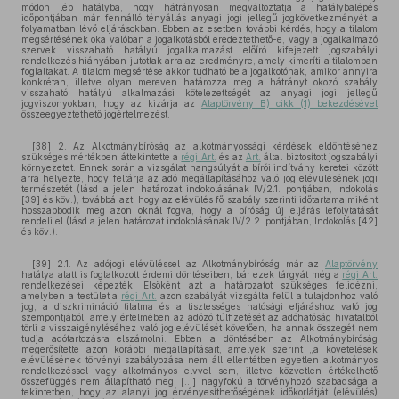
módon lép hatályba, hogy hátrányosan megváltoztatja a hatálybalépés
időpontjában már fennálló tényállás anyagi jogi jellegű jogkövetkezményét a
folyamatban lévő eljárásokban. Ebben az esetben további kérdés, hogy a tilalom
megsértésének oka valóban a jogalkotásból eredeztethető-e, vagy a jogalkalmazó
szervek visszaható hatályú jogalkalmazást előíró kifejezett jogszabályi
rendelkezés hiányában jutottak arra az eredményre, amely kimeríti a tilalomban
foglaltakat. A tilalom megsértése akkor tudható be a jogalkotónak, amikor annyira
konkrétan, illetve olyan mereven határozza meg a hátrányt okozó szabály
visszaható hatályú alkalmazási kötelezettségét az anyagi jogi jellegű
jogviszonyokban, hogy az kizárja az
Alaptörvény B) cikk (1) bekezdésével
összeegyeztethető jogértelmezést.
[38] 2. Az Alkotmánybíróság az alkotmányossági kérdések eldöntéséhez
szükséges mértékben áttekintette a
régi Art.
és az
Art.
által biztosított jogszabályi
környezetet. Ennek során a vizsgálat hangsúlyát a bírói indítvány keretei között
arra helyezte, hogy feltárja az adó megállapításához való jog elévülésének jogi
természetét (lásd a jelen határozat indokolásának IV/2.1. pontjában, Indokolás
[39] és köv.), továbbá azt, hogy az elévülés fő szabály szerinti időtartama miként
hosszabbodik meg azon oknál fogva, hogy a bíróság új eljárás lefolytatását
rendeli el (lásd a jelen határozat indokolásának IV/2.2. pontjában, Indokolás [42]
és köv.).
[39] 2.1. Az adójogi elévüléssel az Alkotmánybíróság már az
Alaptörvény
hatálya alatt is foglalkozott érdemi döntéseiben, bár ezek tárgyát még a
régi Art.
rendelkezései képezték. Elsőként azt a határozatot szükséges felidézni,
amelyben a testület a
régi Art.
azon szabályát vizsgálta felül a tulajdonhoz való
jog, a diszkrimináció tilalma és a tisztességes hatósági eljáráshoz való jog
szempontjából, amely értelmében az adózó túlfizetését az adóhatóság hivatalból
törli a visszaigényléséhez való jog elévülését követően, ha annak összegét nem
tudja adótartozásra elszámolni. Ebben a döntésében az Alkotmánybíróság
megerősítette azon korábbi megállapításait, amelyek szerint „a követelések
elévülésének törvényi szabályozása nem áll ellentétben egyetlen alkotmányos
rendelkezéssel vagy alkotmányos elvvel sem, illetve közvetlen értékelhető
összefüggés nem állapítható meg. [...] nagyfokú a törvényhozó szabadsága a
tekintetben, hogy az alanyi jog érvényesíthetőségének időkorlátját (elévülés)