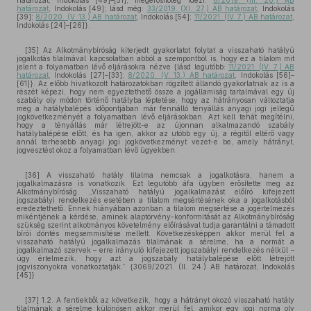
határozat, Indokolás [49]–[51]; megerősítőleg idézi:
6/2019. (III. 20.) AB
határozat
, Indokolás [49]; lásd még:
33/2019. (XI. 27.) AB határozat
, Indokolás
[39];
8/2020. (V. 13.) AB határozat
, Indokolás [54];
11/2021. (IV. 7.) AB határozat
,
Indokolás [24]–[26]}.
[35] Az Alkotmánybíróság kiterjedt gyakorlatot folytat a visszaható hatályú
jogalkotás tilalmával kapcsolatban abból a szempontból is, hogy ez a tilalom mit
jelent a folyamatban lévő eljárásokra nézve {lásd legutóbb:
11/2021. (IV. 7.) AB
határozat
, Indokolás [27]–[33];
8/2020. (V. 13.) AB határozat
, Indokolás [56]–
[61]}. Az előbb hivatkozott határozatokban rögzített állandó gyakorlatnak az is a
részét képezi, hogy nem egyeztethető össze a jogállamiság tartalmával egy új
szabály oly módon történő hatályba léptetése, hogy az hátrányosan változtatja
meg a hatálybalépés időpontjában már fennálló tényállás anyagi jogi jellegű
jogkövetkezményét a folyamatban lévő eljárásokban. Azt kell tehát megítélni,
hogy a tényállás már létrejött-e az újonnan alkalmazandó szabály
hatálybalépése előtt, és ha igen, akkor az utóbb egy új, a régitől eltérő vagy
annál terhesebb anyagi jogi jogkövetkezményt vezet-e be, amely hátrányt,
jogvesztést okoz a folyamatban lévő ügyekben.
[36] A visszaható hatály tilalma nemcsak a jogalkotásra, hanem a
jogalkalmazásra is vonatkozik. Ezt legutóbb áfa ügyben erősítette meg az
Alkotmánybíróság. „Visszaható hatályú jogalkalmazást előíró kifejezett
jogszabályi rendelkezés esetében a tilalom megsértésének oka a jogalkotásból
eredeztethető. Ennek hiányában azonban a tilalom megsértése a jogértelmezés
mikéntjének a kérdése, aminek alaptörvény-konformitását az Alkotmánybíróság
szükség szerint alkotmányos követelmény előírásával tudja garantálni a támadott
bírói döntés megsemmisítése mellett. Következésképpen akkor merül fel a
visszaható hatályú jogalkalmazás tilalmának a sérelme, ha a normát a
jogalkalmazó szervek – erre irányuló kifejezett jogszabályi rendelkezés nélkül –
úgy értelmezik, hogy azt a jogszabály hatálybalépése előtt létrejött
jogviszonyokra vonatkoztatják.” {3069/2021. (II. 24.) AB határozat, Indokolás
[45]}
[37] 1.2. A fentiekből az következik, hogy a hátrányt okozó visszaható hatály
tilalmának a sérelme különösen akkor merül fel, amikor egy jogi norma oly