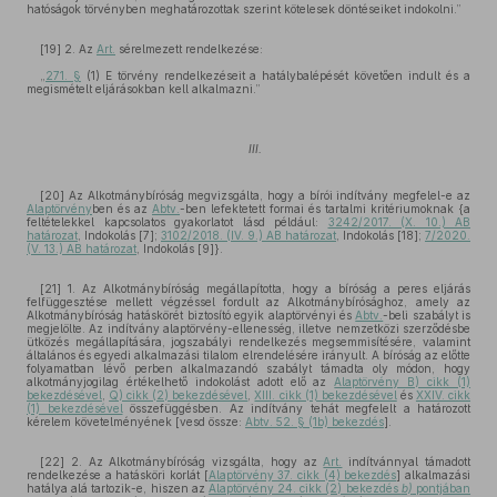
hatóságok törvényben meghatározottak szerint kötelesek döntéseiket indokolni.”
[19] 2. Az
Art.
sérelmezett rendelkezése:
„
271. §
(1) E törvény rendelkezéseit a hatálybalépését követően indult és a
megismételt eljárásokban kell alkalmazni.”
III.
[20] Az Alkotmánybíróság megvizsgálta, hogy a bírói indítvány megfelel-e az
Alaptörvény
ben és az
Abtv.
-ben lefektetett formai és tartalmi kritériumoknak {a
feltételekkel kapcsolatos gyakorlatot lásd például:
3242/2017. (X. 10.) AB
határozat
, Indokolás [7];
3102/2018. (IV. 9.) AB határozat
, Indokolás [18];
7/2020.
(V. 13.) AB határozat
, Indokolás [9]}.
[21] 1. Az Alkotmánybíróság megállapította, hogy a bíróság a peres eljárás
felfüggesztése mellett végzéssel fordult az Alkotmánybírósághoz, amely az
Alkotmánybíróság hatáskörét biztosító egyik alaptörvényi és
Abtv.
-beli szabályt is
megjelölte. Az indítvány alaptörvény-ellenesség, illetve nemzetközi szerződésbe
ütközés megállapítására, jogszabályi rendelkezés megsemmisítésére, valamint
általános és egyedi alkalmazási tilalom elrendelésére irányult. A bíróság az előtte
folyamatban lévő perben alkalmazandó szabályt támadta oly módon, hogy
alkotmányjogilag értékelhető indokolást adott elő az
Alaptörvény B) cikk (1)
bekezdésével
,
Q) cikk (2) bekezdésével
,
XIII. cikk (1) bekezdésével
és
XXIV. cikk
(1) bekezdésével
összefüggésben. Az indítvány tehát megfelelt a határozott
kérelem követelményének [vesd össze:
Abtv. 52. § (1b) bekezdés
].
[22] 2. Az Alkotmánybíróság vizsgálta, hogy az
Art.
indítvánnyal támadott
rendelkezése a hatásköri korlát [
Alaptörvény 37. cikk (4) bekezdés
] alkalmazási
hatálya alá tartozik-e, hiszen az
Alaptörvény 24. cikk (2) bekezdés
b)
pontjában