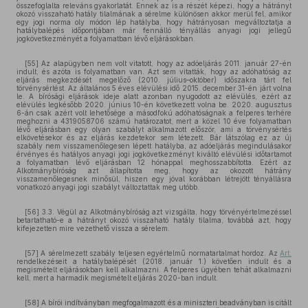
összefoglalta releváns gyakorlatát. Ennek az is a részét képezi, hogy a hátrányt
okozó visszaható hatály tilalmának a sérelme különösen akkor merül fel, amikor
egy jogi norma oly módon lép hatályba, hogy hátrányosan megváltoztatja a
hatálybalépés időpontjában már fennálló tényállás anyagi jogi jellegű
jogkövetkezményét a folyamatban lévő eljárásokban.
[55] Az alapügyben nem volt vitatott, hogy az adóeljárás 2011. január 27-én
indult, és azóta is folyamatban van. Azt sem vitatták, hogy az adóhatóság az
eljárás megkezdését megelőző (2010. július–október) időszakra tárt fel
törvénysértést. Az általános 5 éves elévülési idő 2015. december 31-én járt volna
le. A bírósági eljárások ideje alatt azonban nyugodott az elévülés, ezért az
elévülés legkésőbb 2020. június 10-én következett volna be. 2020. augusztus
6-án csak azért volt lehetősége a másodfokú adóhatóságnak a felperes terhére
meghozni a 4319058706 számú határozatot, mert a közel 10 éve folyamatban
lévő eljárásban egy olyan szabályt alkalmazott először, ami a törvénysértés
elkövetésekor és az eljárás kezdetekor sem létezett. Bár látszólag ez az új
szabály nem visszamenőlegesen lépett hatályba, az adóeljárás megindulásakor
érvényes és hatályos anyagi jogi jogkövetkezményt kiváltó elévülési időtartamot
a folyamatban lévő eljárásban 12 hónappal meghosszabbította. Ezért az
Alkotmánybíróság azt állapította meg, hogy az okozott hátrány
visszamenőlegesnek minősül, hiszen egy jóval korábban létrejött tényállásra
vonatkozó anyagi jogi szabályt változtattak meg utóbb.
[56] 3.3. Végül az Alkotmánybíróság azt vizsgálta, hogy törvényértelmezéssel
betartatható-e a hátrányt okozó visszaható hatály tilalma, továbbá azt, hogy
kifejezetten mire vezethető vissza a sérelem.
[57] A sérelmezett szabály teljesen egyértelmű normatartalmat hordoz. Az
Art.
rendelkezéseit a hatálybalépését (2018. január 1.) követően indult és a
megismételt eljárásokban kell alkalmazni. A felperes ügyében tehát alkalmazni
kell, mert a harmadik megismételt eljárás 2020-ban indult.
[58] A bírói indítványban megfogalmazott és a miniszteri beadványban is citált