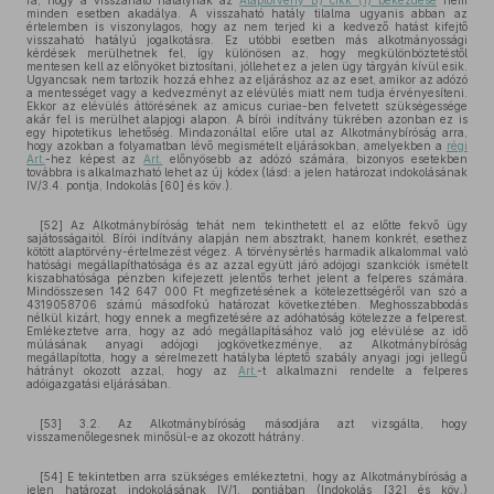
rá, hogy a visszaható hatálynak az
Alaptörvény B) cikk (1) bekezdése
nem
minden esetben akadálya. A visszaható hatály tilalma ugyanis abban az
értelemben is viszonylagos, hogy az nem terjed ki a kedvező hatást kifejtő
visszaható hatályú jogalkotásra. Ez utóbbi esetben más alkotmányossági
kérdések merülhetnek fel, így különösen az, hogy megkülönböztetéstől
mentesen kell az előnyöket biztosítani, jóllehet ez a jelen ügy tárgyán kívül esik.
Ugyancsak nem tartozik hozzá ehhez az eljáráshoz az az eset, amikor az adózó
a mentességet vagy a kedvezményt az elévülés miatt nem tudja érvényesíteni.
Ekkor az elévülés áttörésének az amicus curiae-ben felvetett szükségessége
akár fel is merülhet alapjogi alapon. A bírói indítvány tükrében azonban ez is
egy hipotetikus lehetőség. Mindazonáltal előre utal az Alkotmánybíróság arra,
hogy azokban a folyamatban lévő megismételt eljárásokban, amelyekben a
régi
Art.
-hez képest az
Art.
előnyösebb az adózó számára, bizonyos esetekben
továbbra is alkalmazható lehet az új kódex (lásd: a jelen határozat indokolásának
IV/3.4. pontja, Indokolás [60] és köv.).
[52] Az Alkotmánybíróság tehát nem tekinthetett el az előtte fekvő ügy
sajátosságaitól. Bírói indítvány alapján nem absztrakt, hanem konkrét, esethez
kötött alaptörvény-értelmezést végez. A törvénysértés harmadik alkalommal való
hatósági megállapíthatósága és az azzal együtt járó adójogi szankciók ismételt
kiszabhatósága pénzben kifejezett jelentős terhet jelent a felperes számára.
Mindösszesen 142 647 000 Ft megfizetésének a kötelezettségéről van szó a
4319058706 számú másodfokú határozat következtében. Meghosszabbodás
nélkül kizárt, hogy ennek a megfizetésére az adóhatóság kötelezze a felperest.
Emlékeztetve arra, hogy az adó megállapításához való jog elévülése az idő
múlásának anyagi adójogi jogkövetkezménye, az Alkotmánybíróság
megállapította, hogy a sérelmezett hatályba léptető szabály anyagi jogi jellegű
hátrányt okozott azzal, hogy az
Art.
-t alkalmazni rendelte a felperes
adóigazgatási eljárásában.
[53] 3.2. Az Alkotmánybíróság másodjára azt vizsgálta, hogy
visszamenőlegesnek minősül-e az okozott hátrány.
[54] E tekintetben arra szükséges emlékeztetni, hogy az Alkotmánybíróság a
jelen határozat indokolásának IV/1. pontjában (Indokolás [32] és köv.)