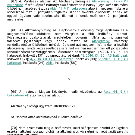
[67] 4. Mindezek alapján Az Alkotmánybíróság az
Alaptörvény B) cikk (1)
bekezdése
részét képező hátrányt okozó visszaható hatályú jogalkotás tilalmába
ütköző normaszövegrészt az
Abtv. 41. § (1) bekezdése
alapján megsemmisítette a
rendelkező rész 1. pontjában foglaltak szerint, továbbá elrendelte annak az
egyedi ügyben való alkalmazási tilalmát a rendelkező rész 2. pontjának
megfelelően.
[68] Az Alkotmánybíróság az alaptörvény-ellenesség megállapítására és a
megsemmisítésre tekintettel nem vizsgálta a többi indítványi elemet.
Következetes gyakorlatának megfelelően ugyanis, „[h]a az indítvánnyal
támadott jogszabályt vagy annak részét az
Alaptörvény
valamely
rendelkezésébe ütközőnek minősíti, és ezért azt megsemmisíti, akkor a további
alaptörvényi rendelkezés esetleges sérelmét – a már megsemmisített jogszabályi
rendelkezéssel összefüggésben – érdemben nem vizsgálja” {7/2017. (IV. 18.) AB
határozat, Indokolás [31]; ugyanezt lásd például:
18/2016. (X. 20.) AB határozat
,
Indokolás [21];
4/2016. (III. 1.) AB határozat
, Indokolás [38];
21/2017. (IX. 11.) AB
határozat
, Indokolás [24];
Abh.
, Indokolás [86]}.
V.
[69] A határozat Magyar Közlönyben való közzététele az
Abtv. 44. § (1)
bekezdésének
első mondatán alapul.
Alkotmánybírósági ügyszám: III/3839/2021.
Dr. Horváth Attila alkotmánybíró különvéleménye
[70] Nem szavaztam meg a határozatot, mert álláspontom szerint az ügyben
érzékelt alkotmányossági probléma alkotmányos követelmény megállapításával is