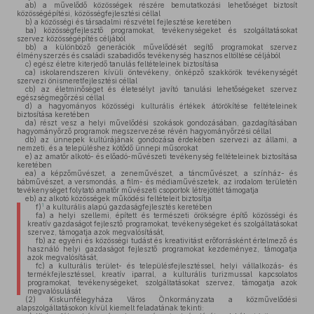
ab)
a művelődő közösségek részére bemutatkozási lehetőséget biztosít
közösségépítési, közösségfejlesztési céllal
b)
a közösségi és társadalmi részvétel fejlesztése keretében
ba)
közösségfejlesztő programokat, tevékenységeket és szolgáltatásokat
szervez közösségépítés céljából
bb)
a különböző generációk művelődését segítő programokat szervez
élményszerzés és családi szabadidős tevékenység hasznos eltöltése céljából
c)
egész életre kiterjedő tanulás feltételeinek biztosítása
ca)
iskolarendszeren kívüli öntevékeny, önképző szakkörök tevékenységét
szervezi önismeretfejlesztési céllal
cb)
az életminőséget és életesélyt javító tanulási lehetőségeket szervez
egészségmegőrzési céllal
d)
a hagyományos közösségi kulturális értékek átörökítése feltételeinek
biztosítása keretében
da)
részt vesz a helyi művelődési szokások gondozásában, gazdagításában
hagyományőrző programok megszervezése révén hagyományőrzési céllal
db)
az ünnepek kultúrájának gondozása érdekében szervezi az állami, a
nemzeti, és a településhez kötődő ünnepi műsorokat
e)
az amatőr alkotó- és előadó-művészeti tevékenység feltételeinek biztosítása
keretében
ea)
a képzőművészet, a zeneművészet, a táncművészet, a színház- és
bábművészet, a versmondás, a film- és médiaművészetek, az irodalom területén
tevékenységet folytató amatőr művészeti csoportok létrejöttét támogatja
eb)
az alkotó közösségek működési feltételeit biztosítja
1
f)
a kulturális alapú gazdaságfejlesztés keretében
fa)
a helyi szellemi, épített és természeti örökségre építő közösségi és
kreatív gazdaságot fejlesztő programokat, tevékenységeket és szolgáltatásokat
szervez, támogatja azok megvalósítását,
fb)
az egyéni és közösségi tudást és kreativitást erőforrásként értelmező és
használó helyi gazdaságot fejlesztő programokat kezdeményez, támogatja
azok megvalósítását,
fc)
a kulturális terület- és településfejlesztéssel, helyi vállalkozás- és
termékfejlesztéssel, kreatív iparral, a kulturális turizmussal kapcsolatos
programokat, tevékenységeket, szolgáltatásokat szervez, támogatja azok
megvalósulását
(2)
Kiskunfélegyháza Város Önkormányzata a közművelődési
alapszolgáltatásokon kívül kiemelt feladatának tekinti: