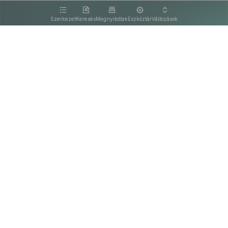
kattintva olvashat.
Szerkezet
Keresés
Megnyitottak
Eszköztár
Változások
Kapcsolat
Felhasználási feltételek
PDF
Akadálymentesítési nyilatkozat
Adatkezelési tájékoztató