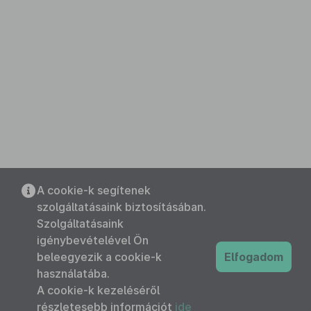
A cookie-k segítenek
szolgáltatásaink biztosításában.
Szolgáltatásaink
igénybevételével Ön
beleegyezik a cookie-k
Elfogadom
használatába.
A cookie-k kezeléséről
részletesebb információt
ide