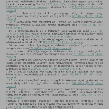
személyek foglalkoztatásával és juttatásaival kapcsolatos egyes szabályokról,
valamint a menedékjogról szóló
2007. évi LXXX. törvény
végrehajtásáról szóló
301/2007. (XI. 9.) Korm. rendelet
módosításáról szóló
106/2022. (III. 12.) Korm.
rendelet
,
32.
az Ukrajnából menekült egészségügyi dolgozók magyarországi
foglalkoztatásának veszélyhelyzeti szabályairól szóló
121/2022. (III. 28.) Korm.
rendelet
,
33.
a veszélyhelyzetre tekintettel az Ukrajna területéről kísérővel érkezett
gyermekek gyermekfelügyelettel történő ellátásáról szóló
147/2022. (IV. 14.)
Korm. rendelet
,
34.
a hitelintézetekről és a pénzügyi vállalkozásokról szóló
2013. évi
CCXXXVII. törvény
, valamint egyes kapcsolódó törvényi rendelkezések eltérő
alkalmazásáról szóló
151/2022. (IV. 14.) Korm. rendelet
,
35.
az ukrajnai válsággal összefüggő egyes, az egészségügyi ellátást érintő
adatkezelési kérdésekről szóló
171/2022. (IV. 29.) Korm. rendelet
,
36.
az ukrán állampolgársággal rendelkező személyek foglalkoztatásának
támogatásáról szóló
172/2022. (IV. 29.) Korm. rendelet
,
37.
az ukrán állampolgársággal rendelkező személyek egyes költségvetési
szerveknél való foglalkoztatásának támogatásáról szóló
173/2022. (IV. 29.) Korm.
rendelet
,
38.
az Ukrajna területén fennálló fegyveres konfliktusra, illetve humanitárius
katasztrófára tekintettel, valamint ezek magyarországi következményeinek az
elhárítása érdekében veszélyhelyzet kihirdetéséről és egyes veszélyhelyzeti
szabályokról szóló
180/2022. (V. 24.) Korm. rendelet 2–4. §
-a,
39.
a politikai szolgálati jogviszonyt és a kormányzati szolgálati jogviszonyt
érintő egyes veszélyhelyzeti szabályokról szóló
185/2022. (V. 26.) Korm.
rendelet
,
40.
az államot megillető tulajdonosi jogok és kötelezettségek gyakorlásának
veszélyhelyzettel összefüggő eltérő szabályairól szóló
187/2022. (V. 26.) Korm.
rendelet
,
41.
az egyes, a koronavírus-világjárvány következményeinek elhárítása
céljából kihirdetett veszélyhelyzet során kiadott kormányrendeletek
hatálybalépéséről és veszélyhelyzeti intézkedésekről szóló
190/2022. (V. 26.)
Korm. rendelet
hatályát a szomszédos országban fennálló fegyveres konfliktus, illetve
humanitárius katasztrófa magyarországi következményeinek elhárításáról szóló
2022. évi VI. törvény
hatályvesztéséig meghosszabbítja.