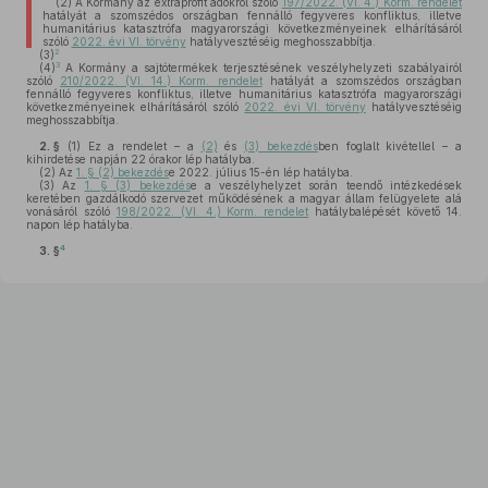
(2)
A Kormány az extraprofit adókról szóló
197/2022. (VI. 4.) Korm. rendelet
hatályát a szomszédos országban fennálló fegyveres konfliktus, illetve
humanitárius katasztrófa magyarországi következményeinek elhárításáról
szóló
2022. évi VI. törvény
hatályvesztéséig meghosszabbítja.
2
(3)
3
(4)
A Kormány a sajtótermékek terjesztésének veszélyhelyzeti szabályairól
szóló
210/2022. (VI. 14.) Korm. rendelet
hatályát a szomszédos országban
fennálló fegyveres konfliktus, illetve humanitárius katasztrófa magyarországi
következményeinek elhárításáról szóló
2022. évi VI. törvény
hatályvesztéséig
meghosszabbítja.
2. §
(1)
Ez a rendelet – a
(2)
és
(3) bekezdés
ben foglalt kivétellel – a
kihirdetése napján 22 órakor lép hatályba.
(2)
Az
1. § (2) bekezdés
e 2022. július 15-én lép hatályba.
(3)
Az
1. § (3) bekezdés
e a veszélyhelyzet során teendő intézkedések
keretében gazdálkodó szervezet működésének a magyar állam felügyelete alá
vonásáról szóló
198/2022. (VI. 4.) Korm. rendelet
hatálybalépését követő 14.
napon lép hatályba.
4
3. §