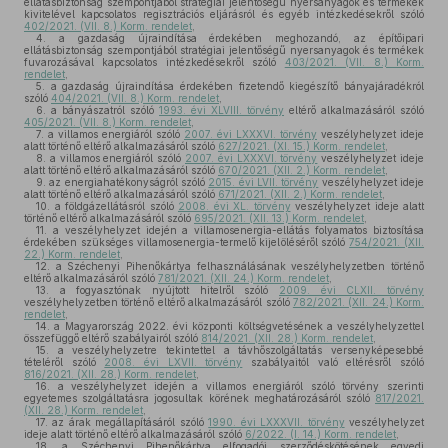
ellátásbiztonság szempontjából stratégiai jelentőségű nyersanyagok és termékek
kivitelével kapcsolatos regisztrációs eljárásról és egyéb intézkedésekről szóló
402/2021. (VII. 8.) Korm. rendelet
,
4.
a gazdaság újraindítása érdekében meghozandó, az építőipari
ellátásbiztonság szempontjából stratégiai jelentőségű nyersanyagok és termékek
fuvarozásával kapcsolatos intézkedésekről szóló
403/2021. (VII. 8.) Korm.
rendelet
,
5.
a gazdaság újraindítása érdekében fizetendő kiegészítő bányajáradékról
szóló
404/2021. (VII. 8.) Korm. rendelet
,
6.
a bányászatról szóló
1993. évi XLVIII. törvény
eltérő alkalmazásáról szóló
405/2021. (VII. 8.) Korm. rendelet
,
7.
a villamos energiáról szóló
2007. évi LXXXVI. törvény
veszélyhelyzet ideje
alatt történő eltérő alkalmazásáról szóló
627/2021. (XI. 15.) Korm. rendelet
,
8.
a villamos energiáról szóló
2007. évi LXXXVI. törvény
veszélyhelyzet ideje
alatt történő eltérő alkalmazásáról szóló
670/2021. (XII. 2.) Korm. rendelet
,
9.
az energiahatékonyságról szóló
2015. évi LVII. törvény
veszélyhelyzet ideje
alatt történő eltérő alkalmazásáról szóló
671/2021. (XII. 2.) Korm. rendelet
,
10.
a földgázellátásról szóló
2008. évi XL. törvény
veszélyhelyzet ideje alatt
történő eltérő alkalmazásáról szóló
695/2021. (XII. 13.) Korm. rendelet
,
11.
a veszélyhelyzet idején a villamosenergia-ellátás folyamatos biztosítása
érdekében szükséges villamosenergia-termelő kijelöléséről szóló
754/2021. (XII.
22.) Korm. rendelet
,
12.
a Széchenyi Pihenőkártya felhasználásának veszélyhelyzetben történő
eltérő alkalmazásáról szóló
781/2021. (XII. 24.) Korm. rendelet
,
13.
a fogyasztónak nyújtott hitelről szóló
2009. évi CLXII. törvény
veszélyhelyzetben történő eltérő alkalmazásáról szóló
782/2021. (XII. 24.) Korm.
rendelet
,
14.
a Magyarország 2022. évi központi költségvetésének a veszélyhelyzettel
összefüggő eltérő szabályairól szóló
814/2021. (XII. 28.) Korm. rendelet
,
15.
a veszélyhelyzetre tekintettel a távhőszolgáltatás versenyképesebbé
tételéről szóló
2008. évi LXVII. törvény
szabályaitól való eltérésről szóló
816/2021. (XII. 28.) Korm. rendelet
,
16.
a veszélyhelyzet idején a villamos energiáról szóló törvény szerinti
egyetemes szolgáltatásra jogosultak körének meghatározásáról szóló
817/2021.
(XII. 28.) Korm. rendelet
,
17.
az árak megállapításáról szóló
1990. évi LXXXVII. törvény
veszélyhelyzet
ideje alatt történő eltérő alkalmazásáról szóló
6/2022. (I. 14.) Korm. rendelet
,
18.
a Széchenyi Pihenőkártya elfogadói szerződéskötésének egyedi