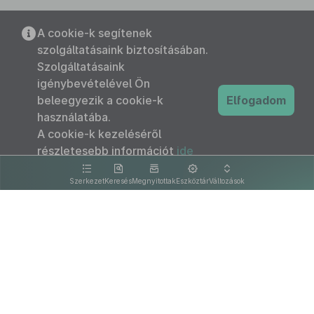
A cookie-k segítenek
szolgáltatásaink biztosításában.
Szolgáltatásaink
igénybevételével Ön
beleegyezik a cookie-k
Elfogadom
használatába.
A cookie-k kezeléséről
részletesebb információt
ide
kattintva olvashat.
Szerkezet
Keresés
Megnyitottak
Eszköztár
Változások