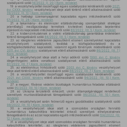
szabályairól szóló
14/2022. (I. 20.) Korm. rendelet
,
19.
a veszélyhelyzettel összefüggő egyes szabályozási kérdésekről szóló
2021.
évi CXXX. törvény
veszélyhelyzet ideje alatt történő eltérő alkalmazásáról szóló
39/2022. (II. 13.) Korm. rendelet
,
20.
a hatósági üzemanyagárral kapcsolatos egyes intézkedésekről szóló
57/2022. (II. 28.) Korm. rendelet
,
21.
a takarmány- és élelmiszer ellátásbiztonság szempontjából stratégiai
jelentőségű mezőgazdasági termékek kivitelével kapcsolatos bejelentési
eljárásról és kapcsolódó intézkedésekről szóló
83/2022. (III. 5.) Korm. rendelet
,
22.
a kisbenzinkutaknak a vidéki ellátásbiztonság garantálása érdekében
történő támogatásáról szóló
84/2022. (III. 5.) Korm. rendelet
,
23.
az ideiglenes védelemre jogosultként elismert személyekkel kapcsolatos
veszélyhelyzeti szabályokról, továbbá a közfoglalkoztatásról és a
közfoglalkoztatáshoz kapcsolódó, valamint egyéb törvények módosításáról szóló
2011. évi CVI. törvény
szabályainak eltérő alkalmazásáról szóló
86/2022. (III. 7.)
Korm. rendelet
,
24.
a veszélyhelyzet ideje alatt a helyi adókról szóló
1990. évi C. törvény
idegenforgalmi adóra vonatkozó szabályainak eltérő alkalmazásáról szóló
87/2022. (III. 7.) Korm. rendelet
,
25.
az elektronikus hírközlésről szóló
2003. évi C. törvény
veszélyhelyzet
ideje alatt történő eltérő alkalmazásáról szóló
88/2022. (III. 7.) Korm. rendelet
,
26.
a veszélyhelyzettel összefüggő egyes szabályozási kérdésekről szóló
2021. évi CXXX. törvény
eltérő alkalmazásáról szóló
94/2022. (III. 10.) Korm.
rendelet
,
27.
a megyei, fővárosi védelmi bizottságok humanitárius feladatai ellátásáról
szóló
95/2022. (III. 10.) Korm. rendelet
,
28.
az Ukrajna területéről érkezett, ukrán állampolgársággal rendelkező
személyek munkavállalásának támogatásáról szóló
96/2022. (III. 10.) Korm.
rendelet
,
29.
a veszélyhelyzet során felmerülő egyes gazdálkodási szabályokról szóló
98/2022. (III. 10.) Korm. rendelet
,
30.
a veszélyhelyzet ideje alatt a szomszédos országban fennálló
humanitárius katasztrófára tekintettel érkező személyek elhelyezésének
támogatásáról és az azzal kapcsolatos egyéb intézkedésekről szóló
104/2022. (III.
12.) Korm. rendelet
,
31.
a veszélyhelyzet ideje alatt szomszédos országban fennálló humanitárius
katasztrófára tekintettel, az ideiglenes védelemre jogosultként elismert