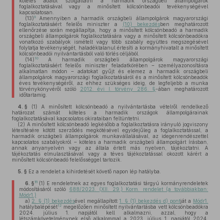
köteles adatot szolgáltatni a harmadik országbeli állampolgárok
foglalkoztatásával vagy a minősített kölcsönbeadói tevékenységével
kapcsolatosan.
9
(13)
Amennyiben a harmadik országbeli állampolgárok magyarországi
foglalkoztatásáért felelős miniszter a
(10) bekezdés
ben meghatározott
ellenőrzése során megállapítja, hogy a minősített kölcsönbeadó a harmadik
országbeli állampolgárok foglalkoztatására vagy a minősített kölcsönbeadókra
vonatkozó szabályok ismételt vagy több szabály együttes megszegésével
folytatja tevékenységét, haladéktalanul értesíti a kormányhivatalt a minősített
kölcsönbeadói nyilvántartásból való törlés céljából.
10
(14)
A harmadik országbeli állampolgárok magyarországi
foglalkoztatásáért felelős miniszter feladatkörében – személyazonosításra
alkalmatlan módon – adatokat gyűjt és elemez a harmadik országbeli
állampolgárok magyarországi foglalkoztatásáról és a minősített kölcsönbeadók
éves tevékenységéről, az ehhez szükséges ideig, de legfeljebb a munka
törvénykönyvéről szóló
2012. évi I. törvény 286. §
-ában meghatározott
időtartamig.
4. §
(1)
A minősített kölcsönbeadó a nyilvántartásba vételről rendelkező
határozat számát köteles a harmadik országok állampolgárainak
foglalkoztatásával kapcsolatos okirataiban feltüntetni.
(2)
A minősített kölcsönbeadó legkésőbb a foglalkoztatásra irányuló jogviszony
létesítésére kötött szerződés megkötésével egyidejűleg a foglalkoztatással, a
harmadik országbeli állampolgárok munkavállalásával, az idegenrendészettel
kapcsolatos szabályokról – köteles a harmadik országbeli állampolgárt írásban,
annak anyanyelvén vagy az általa értett más nyelven, tájékoztatni. A
tájékoztatás elmulasztásával vagy a téves tájékoztatással okozott kárért a
minősített kölcsönbeadó felelősséggel tartozik.
5. §
Ez a rendelet a kihirdetését követő napon lép hatályba.
11
6. §
(1)
E rendeletnek az egyes foglalkoztatási tárgyú kormányrendeletek
módosításáról szóló
688/2023. (XII. 29.) Korm. rendelet (a továbbiakban:
Módr1.)
a)
2. § (1) bekezdés
ével megállapított
1. § (1) bekezdés d) pont
ját a
Módr1.
12
hatálybalépését
megelőzően minősített nyilvántartásba vett kölcsönbeadókra
2024. július 1. napjától kell alkalmazni, azzal, hogy a
létszámkövetelménynek első alkalommal a 2023. július 1. napjától 2024.