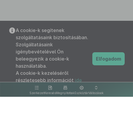
A cookie-k segítenek
szolgáltatásaink biztosításában.
Szolgáltatásaink
igénybevételével Ön
beleegyezik a cookie-k
Elfogadom
használatába.
A cookie-k kezeléséről
részletesebb információt
ide
kattintva olvashat.
Szerkezet
Keresés
Megnyitottak
Eszköztár
Változások