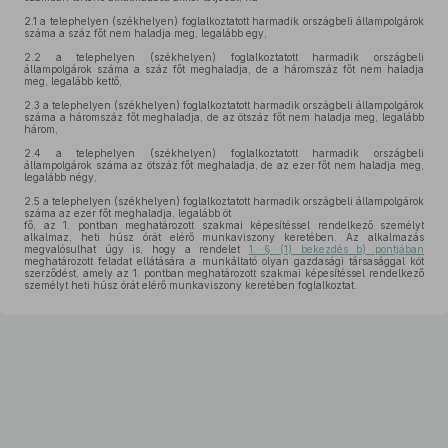
2.1
a telephelyen (székhelyen) foglalkoztatott harmadik országbeli állampolgárok
száma a száz főt nem haladja meg, legalább egy,
2.2
a telephelyen (székhelyen) foglalkoztatott harmadik országbeli
állampolgárok száma a száz főt meghaladja, de a háromszáz főt nem haladja
meg, legalább kettő,
2.3
a telephelyen (székhelyen) foglalkoztatott harmadik országbeli állampolgárok
száma a háromszáz főt meghaladja, de az ötszáz főt nem haladja meg, legalább
három,
2.4
a telephelyen (székhelyen) foglalkoztatott harmadik országbeli
állampolgárok száma az ötszáz főt meghaladja, de az ezer főt nem haladja meg,
legalább négy,
2.5
a telephelyen (székhelyen) foglalkoztatott harmadik országbeli állampolgárok
száma az ezer főt meghaladja, legalább öt
fő, az 1. pontban meghatározott szakmai képesítéssel rendelkező személyt
alkalmaz, heti húsz órát elérő munkaviszony keretében. Az alkalmazás
megvalósulhat úgy is, hogy a rendelet
1. § (1) bekezdés b) pontjában
meghatározott feladat ellátására a munkáltató olyan gazdasági társasággal köt
szerződést, amely az 1. pontban meghatározott szakmai képesítéssel rendelkező
személyt heti húsz órát elérő munkaviszony keretében foglalkoztat.