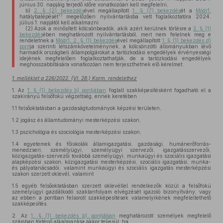
június 30. napjáig terjedő időre vonatkozóan kell megfelelni,
b)
2. § (2) bekezdés
ével megállapított
1. § (7) bekezdés
ét a
Módr1.
13
hatálybalépését
megelőzően nyilvántartásba vett foglalkoztatóra 2024.
július 1. napjától kell alkalmazni.
(2)
Azok a minősített kölcsönbeadók, akik azért kerülnek törlésre a
3. § (1)
bekezdés
ében meghatározott nyilvántartásból, mert nem felelnek meg e
rendeletnek a
Módr1. 2. § (1) bekezdés
ével megállapított
1. § (1) bekezdés d)
pont
ja szerinti létszámkövetelménynek, a kölcsönzötti állományukban lévő
harmadik országbeli állampolgárokat a tartózkodási engedélyek érvényességi
idejének megfelelően foglalkoztathatják, de a tartózkodási engedélyek
meghosszabbítására vonatkozóan nem terjeszthetnek elő kérelmet.
1. melléklet a 226/2022. (VI. 28.) Korm. rendelethez
1.
Az
1. § (1) bekezdés b) pontjában
foglalt szakképesítésként fogadható el a
szakirányú felsőfokú végzettség, ennek keretében
1.1
felsőoktatásban a gazdaságtudományok képzési területen,
1.2
jogász és államtudományi mesterképzési szakon,
1.3
pszichológia és szociológia mesterképzési szakon,
1.4
egyetemek és főiskolák államigazgatási, gazdasági, humánerőforrás-
menedzseri, személyügyi, személyügyi szervezői, igazgatásszervezői,
közigazgatás-szervezői továbbá személyügyi, munkaügyi és szociális igazgatási
alapképzési szakon, közigazgatási mesterképzési, szociális igazgatási, munka-
és pályatanácsadói, valamint munkaügyi és szociális igazgatás mesterképzési
szakon szerzett oklevél, valamint
1.5
egyéb felsőoktatásban szerzett oklevéllel rendelkezők közül a felsőfokú
személyügyi gazdálkodó szaktanfolyam elvégzését igazoló bizonyítvány, vagy
az ebben a pontban felsorolt szakképesítések valamelyikének megfeleltethető
szakképesítés.
2.
Az
1. § (1) bekezdés b) pontjában
meghatározott személyek megfelelő
számban történő alkalmazása akkor teljesül, ha