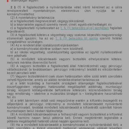
állampolgár legyen.
2. §
(1)
A foglalkoztató a nyilvántartásba vétel iránti kérelmet az e célra
rendszeresített nyomtatványon, elektronikus úton nyújtja be a
kormányhivatalhoz.
(2)
A nyomtatvány tartalmazza
a)
a foglalkoztató megnevezését, cégjegyzékszámát,
b)
a képviseletre jogosult személy nevét, címét, egyéb elérhetőségét, és
c)
a foglalkoztató nyilatkozatait az
1. § (1) bekezdés a)–e) pontjában
foglaltak
teljesítéséről.
(3)
A foglalkoztató köteles a végzettség vagy szakmai képesítés magyarországi
elismerését igazolni, ha az az
1. § (1) bekezdés b) pontja
szerinti feltétel
vizsgálatához szükséges.
(4)
Az e rendelet által szabályozott eljárásokban
a)
a kormányhivatal döntése szóban nem közölhető,
b)
az iskolai végzettség, szakképzettség igazolása az ügyfél nyilatkozatával
nem pótolható.
(5)
A minősített kölcsönbeadó vagyoni biztosíték elhelyezésére köteles,
melynek mértéke ötvenmillió forint.
(6)
A vagyoni biztosíték a foglalkoztató által hitelintézetnél vagy pénzügyi
vállalkozásnál (a továbbiakban: pénzügyi intézmény) lekötött és elkülönítetten
kezelt pénzbeli letét.
(7)
Vagyoni biztosítékként csak olyan határozatlan időre szóló letéti szerződés
vehető figyelembe, amely az alábbi rendelkezéseket tartalmazza:
a)
a letét kizárólag a harmadik országbeli állampolgár foglalkoztatásával
összefüggésben végleges határozattal megállapított adóbírság, munkaügyi
bírság, központi költségvetésbe befizetésre kötelezés, közrendvédelmi bírság
vagy rendbírság – ideértve a mulasztási bírságot is – kielégítésére használható
fel, és
b)
a letét bármilyen okból való megszűnése esetén a kifizetés összegéről és
időpontjáról a pénzügyi intézmény a minősített kölcsönbeadót nyilvántartó
kormányhivatalt, továbbá minősített kölcsönbeadót a kifizetéstől számított három
munkanapon belül írásban tájékoztatja.
(8)
A minősített kölcsönbeadónak a felhasznált vagyoni biztosítékot a kifizetést
követő harminc napon belül pótolnia kell. Ennek megtörténtét legkésőbb a
pótlásra megállapított határidő utolsó napján igazolnia kell.
(9)
Ha a minősített kölcsönbeadót a kormányhivatal a nyilvántartásból törli, a
letéti szerződés a törlést elrendelő határozat véglegessé válását követően