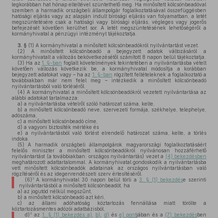
legkorábban hat hónap elteltével szüntethető meg. Ha minősített kölcsönbeadóval
szemben a harmadik országbeli állampolgár foglalkoztatásával összefüggésben
hatósági eljárás vagy az alapján indult bírósági eljárás van folyamatban, a letét
megszüntetésére csak a hatósági vagy bírósági eljárás, végleges vagy jogerős
befejezését követően kerülhet sor. A letét megszüntetésének lehetőségéről a
kormányhivatal a pénzügyi intézményt tájékoztatja.
3. §
(1)
A kormányhivatal a minősített kölcsönbeadókról nyilvántartást vezet.
(2)
A minősített kölcsönbeadó a bejegyzett adatok változásáról a
kormányhivatalt a változás bekövetkezésétől számított 8 napon belül tájékoztatja.
(3)
Ha az
1. §-ban
foglalt követelmények tekintetében a nyilvántartásba vételt
követően változás következik be, a kormányhivatal módosítja a korábban
bejegyzett adatokat vagy – ha az
1. §-ban
rögzített feltételeknek a foglalkoztató a
továbbiakban már nem felel meg – intézkedik a minősített kölcsönbeadó
nyilvántartásból való törléséről.
(4)
A kormányhivatal a minősített kölcsönbeadókról vezetett nyilvántartása az
alábbi adatokat tartalmazza:
a)
a nyilvántartásba vételről szóló határozat száma, kelte,
b)
a minősített kölcsönbeadó neve, szervezeti formája, székhelye, telephelye,
adószáma,
c)
a minősített kölcsönbeadó címe,
d)
a vagyoni biztosíték mértéke és
e)
a nyilvántartásból való törlést elrendelő határozat száma, kelte, a törlés
indoka.
(5)
A harmadik országbeli állampolgárok magyarországi foglalkoztatásáért
felelős miniszter a minősített kölcsönbeadókról nyilvánosan hozzáférhető
nyilvántartást (a továbbiakban: országos nyilvántartás) vezet a
(4) bekezdésben
meghatározott adattartalommal. A kormányhivatal gondoskodik a nyilvántartásba
vett minősített kölcsönbeadók adatainak az országos nyilvántartásban való
rögzítéséről és az idegenrendészeti szerv értesítéséről.
3
(6)
A kormányhivatal 30 napon belül törli a
3. § (1) bekezdés
e szerinti
nyilvántartásból a minősített kölcsönbeadót, ha
a)
az jogutód nélkül megszűnt,
b)
a minősített kölcsönbeadó azt kéri,
c)
az állami adóhatóság köztartozás fennállása miatt törölte a
köztartozásmentes adózói adatbázisból,
4
d)
az
1. § (1) bekezdés a)
,
b)
,
d)
és
e) pont
jában és a
(7) bekezdés
ben