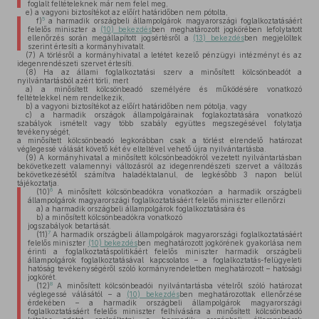
foglalt feltételeknek már nem felel meg,
e)
a vagyoni biztosítékot az előírt határidőben nem pótolta,
5
f)
a harmadik országbeli állampolgárok magyarországi foglalkoztatásáért
felelős miniszter a
(10) bekezdés
ben meghatározott jogkörében lefolytatott
ellenőrzés során megállapított jogsértésről a
(13) bekezdés
ben megjelöltek
szerint értesíti a kormányhivatalt.
(7)
A törlésről a kormányhivatal a letétet kezelő pénzügyi intézményt és az
idegenrendészeti szervet értesíti.
(8)
Ha az állami foglalkoztatási szerv a minősített kölcsönbeadót a
nyilvántartásból azért törli, mert
a)
a minősített kölcsönbeadó személyére és működésére vonatkozó
feltételekkel nem rendelkezik,
b)
a vagyoni biztosítékot az előírt határidőben nem pótolja, vagy
c)
a harmadik országok állampolgárainak foglakoztatására vonatkozó
szabályok ismételt vagy több szabály együttes megszegésével folytatja
tevékenységét,
a minősített kölcsönbeadó legkorábban csak a törlést elrendelő határozat
véglegessé válását követő két év elteltével vehető újra nyilvántartásba.
(9)
A kormányhivatal a minősített kölcsönbeadókról vezetett nyilvántartásban
bekövetkezett valamennyi változásról az idegenrendészeti szervet a változás
bekövetkezésétől számítva haladéktalanul, de legkésőbb 3 napon belül
tájékoztatja.
6
(10)
A minősített kölcsönbeadókra vonatkozóan a harmadik országbeli
állampolgárok magyarországi foglalkoztatásáért felelős miniszter ellenőrzi
a)
a harmadik országbeli állampolgárok foglalkoztatására és
b)
a minősített kölcsönbeadókra vonatkozó
jogszabályok betartását.
7
(11)
A harmadik országbeli állampolgárok magyarországi foglalkoztatásáért
felelős miniszter
(10) bekezdés
ben meghatározott jogkörének gyakorlása nem
érinti a foglalkoztatáspolitikáért felelős miniszter harmadik országbeli
állampolgárok foglalkoztatásával kapcsolatos – a foglalkoztatás-felügyeleti
hatóság tevékenységéről szóló kormányrendeletben meghatározott – hatósági
jogkörét.
8
(12)
A minősített kölcsönbeadói nyilvántartásba vételről szóló határozat
véglegessé válásától – a
(10) bekezdés
ben meghatározottak ellenőrzése
érdekében – a harmadik országbeli állampolgárok magyarországi
foglalkoztatásáért felelős miniszter felhívására a minősített kölcsönbeadó