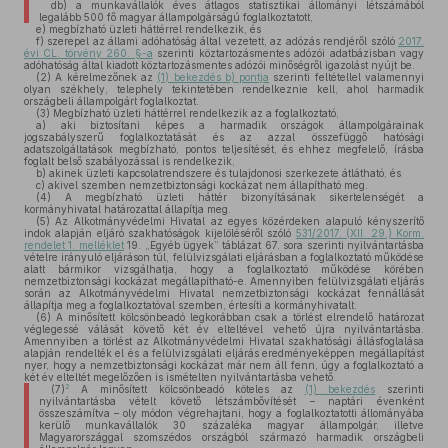
db)
a munkavállalók éves átlagos statisztikai állományi létszámából
legalább 500 fő magyar állampolgárságú foglalkoztatott,
e)
megbízható üzleti háttérrel rendelkezik, és
f)
szerepel az állami adóhatóság által vezetett, az adózás rendjéről szóló
2017.
évi CL. törvény 260. §-a
szerinti köztartozásmentes adózói adatbázisban vagy
adóhatóság által kiadott köztartozásmentes adózói minőségről igazolást nyújt be.
(2)
A kérelmezőnek az
(1) bekezdés b) pontja
szerinti feltétellel valamennyi
olyan székhely, telephely tekintetében rendelkeznie kell, ahol harmadik
országbeli állampolgárt foglalkoztat.
(3)
Megbízható üzleti háttérrel rendelkezik az a foglalkoztató,
a)
aki biztosítani képes a harmadik országok állampolgárainak
jogszabályszerű foglalkoztatását és az azzal összefüggő hatósági
adatszolgáltatások megbízható, pontos teljesítését, és ehhez megfelelő, írásba
foglalt belső szabályozással is rendelkezik,
b)
akinek üzleti kapcsolatrendszere és tulajdonosi szerkezete átlátható, és
c)
akivel szemben nemzetbiztonsági kockázat nem állapítható meg.
(4)
A megbízható üzleti háttér bizonyításának sikertelenségét a
kormányhivatal határozattal állapítja meg.
(5)
Az Alkotmányvédelmi Hivatal az egyes közérdeken alapuló kényszerítő
indok alapján eljáró szakhatóságok kijelöléséről szóló
531/2017. (XII. 29.) Korm.
rendelet 1. melléklet
19. „Egyéb ügyek” táblázat 67. sora szerinti nyilvántartásba
vételre irányuló eljáráson túl, felülvizsgálati eljárásban a foglalkoztató működése
alatt bármikor vizsgálhatja, hogy a foglalkoztató működése körében
nemzetbiztonsági kockázat megállapítható-e. Amennyiben felülvizsgálati eljárás
során az Alkotmányvédelmi Hivatal nemzetbiztonsági kockázat fennállását
állapítja meg a foglalkoztatóval szemben, értesíti a kormányhivatalt.
(6)
A minősített kölcsönbeadó legkorábban csak a törlést elrendelő határozat
véglegessé válását követő két év elteltével vehető újra nyilvántartásba.
Amennyiben a törlést az Alkotmányvédelmi Hivatal szakhatósági állásfoglalása
alapján rendelték el és a felülvizsgálati eljárás eredményeképpen megállapítást
nyer, hogy a nemzetbiztonsági kockázat már nem áll fenn, úgy a foglalkoztató a
két év elteltét megelőzően is ismételten nyilvántartásba vehető.
2
(7)
A minősített kölcsönbeadó köteles az
(1) bekezdés
szerinti
nyilvántartásba vételt követő létszámbővítését – naptári évenként
összeszámítva – oly módon végrehajtani, hogy a foglalkoztatotti állományába
kerülő munkavállalók 30 százaléka magyar állampolgár, illetve
Magyarországgal szomszédos országból származó harmadik országbeli