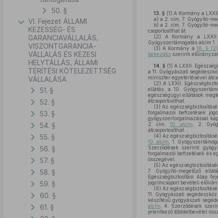
50. §
13. §
(1)
A Kormány a LXXII.
a)
a 2. cím, 7. Gyógyító-me
VI. Fejezet ÁLLAMI
b)
a 2. cím, 7. Gyógyító-meg
KEZESSÉG- ÉS
csoportosíthat át.
GARANCIAVÁLLALÁS,
(2)
A Kormány a LXXII. Eg
Gyógyszertámogatás alcím 1. 
VISZONTGARANCIA-
(3)
A Kormány a
16. § (2
VÁLLALÁS ÉS KEZESI
bekezdés
szerinti előirányza
HELYTÁLLÁS, ÁLLAMI
14. §
(1)
A LXXII. Egészségbi
TÉRÍTÉSI KÖTELEZETTSÉG
a 11. Gyógyászati segédeszköz
miniszter egyetértésével átcso
VÁLLALÁSA
(2)
A LXXII. Egészségbiztos
51. §
ellátás, a 10. Gyógyszertá
egészségügyi ellátások megtér
52. §
átcsoportosíthat.
(3)
Az egészségbiztosításért
53. §
forgalmazói befizetések jog
gyógyszerforgalmazással kapc
54. §
2. cím,
10. alcím
, 2. Gyóg
átcsoportosíthat.
55. §
(4)
Az egészségbiztosításért
10. alcím
, 1. Gyógyszertámoga
56. §
Szerződések szerinti gyógys
forgalmazói befizetések és e
57. §
összegével.
(5)
Az egészségbiztosításért
58. §
7. Gyógyító-megelőző ellá
Egészségbiztosítási Alap fej
59. §
jogcímcsoport bevételi előirá
(6)
Az egészségbiztosításért
60. §
11. Gyógyászati segédeszköz
készítésű gyógyászati segéde
61. §
alcím
, 4. Szerződések szeri
jelentkező többletbevétel öss