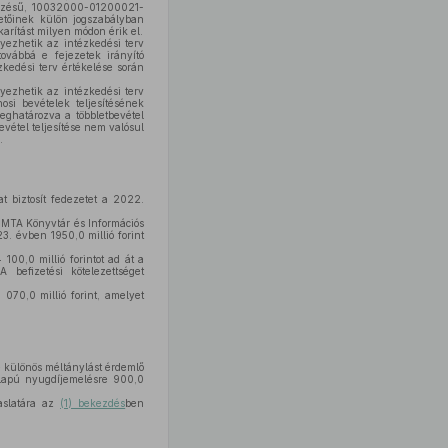
vezésű, 10032000-01200021-
etőinek külön jogszabályban
arítást milyen módon érik el.
nyezhetik az intézkedési terv
továbbá e fejezetek irányító
zkedési terv értékelése során
nyezhetik az intézkedési terv
onosi bevételek teljesítésének
eghatározva a többletbevétel
evétel teljesítése nem valósul
.
t biztosít fedezetet a 2022.
ó MTA Könyvtár és Információs
23. évben 1950,0 millió forint
100,0 millió forintot ad át a
 befizetési kötelezettséget
070,0 millió forint, amelyet
re különös méltánylást érdemlő
 alapú nyugdíjemelésre 900,0
vaslatára az
(1) bekezdés
ben