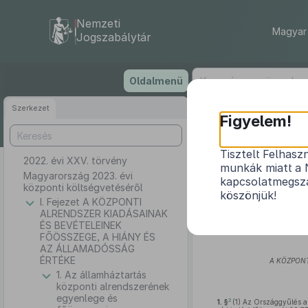
Nemzeti
Magyar 
Jogszabálytár
Ugrás
Oldalmenü
a
tartalomra
Szerkezet
Figyelem!
Tisztelt Felhasz
2022. évi XXV. törvény
munkák miatt a 
Magyarország 2023. évi
kapcsolatmegsza
központi költségvetéséről
köszönjük!
I. Fejezet A KÖZPONTI
ALRENDSZER KIADÁSAINAK
Az Országgyűlés
az Alapt
ÉS BEVÉTELEINEK
FŐÖSSZEGE, A HIÁNY ÉS
AZ ÁLLAMADÓSSÁG
ÉRTÉKE
A KÖZPONT
1. Az államháztartás
központi alrendszerének
egyenlege és
2
1. §
(1)
Az Országgyűlés az