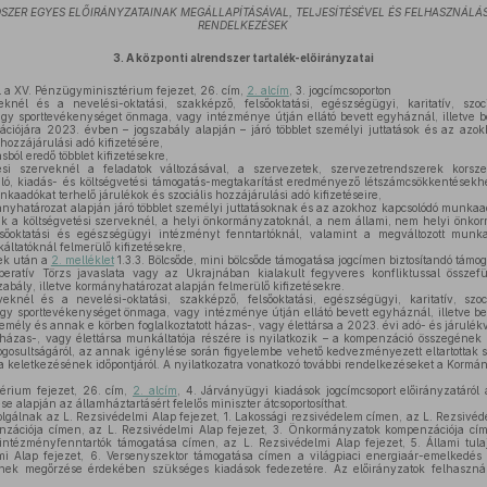
SZER EGYES ELŐIRÁNYZATAINAK MEGÁLLAPÍTÁSÁVAL, TELJESÍTÉSÉVEL ÉS FELHASZNÁL
RENDELKEZÉSEK
3.
A központi alrendszer tartalék-előirányzatai
l a XV. Pénzügyminisztérium fejezet, 26. cím,
2. alcím
, 3. jogcímcsoporton
knél és a nevelési-oktatási, szakképző, felsőoktatási, egészségügyi, karitatív, szoc
vagy sporttevékenységet önmaga, vagy intézménye útján ellátó bevett egyháznál, illetve 
zációjára 2023. évben – jogszabály alapján – járó többlet személyi juttatások és az az
 hozzájárulási adó kifizetésére,
ból eredő többlet kifizetésekre,
si szerveknél a feladatok változásával, a szervezetek, szervezetrendszerek korszerű
ló, kiadás- és költségvetési támogatás-megtakarítást eredményező létszámcsökkentésekhe
aadókat terhelő járulékok és szociális hozzájárulási adó kifizetéseire,
nyhatározat alapján járó többlet személyi juttatásoknak és az azokhoz kapcsolódó munkaa
ak a költségvetési szerveknél, a helyi önkormányzatoknál, a nem állami, nem helyi önkormá
lsőoktatási és egészségügyi intézményt fenntartóknál, valamint a megváltozott mun
káltatóknál felmerülő kifizetésekre,
yek után a
2. melléklet
1.3.3. Bölcsőde, mini bölcsőde támogatása jogcímen biztosítandó támog
ratív Törzs javaslata vagy az Ukrajnában kialakult fegyveres konfliktussal összef
szabály, illetve kormányhatározat alapján felmerülő kifizetésekre.
eknél és a nevelési-oktatási, szakképző, felsőoktatási, egészségügyi, karitatív, szo
vagy sporttevékenységet önmaga, vagy intézménye útján ellátó bevett egyháznál, illetve b
zemély és annak e körben foglalkoztatott házas-, vagy élettársa a 2023. évi adó- és járulé
 házas-, vagy élettársa munkáltatója részére is nyilatkozik – a kompenzáció összegének
gosultságáról, az annak igénylése során figyelembe vehető kedvezményezett eltartottak sz
ya keletkezésének időpontjáról. A nyilatkozatra vonatkozó további rendelkezéseket a Kormán
rium fejezet, 26. cím,
2. alcím
, 4. Járványügyi kiadások jogcímcsoport előirányzatár
 alapján az államháztartásért felelős miniszter átcsoportosíthat.
olgálnak az L. Rezsivédelmi Alap fejezet, 1. Lakossági rezsivédelem címen, az L. Rezsivéde
nzációja címen, az L. Rezsivédelmi Alap fejezet, 3. Önkormányzatok kompenzációja cí
l intézményfenntartók támogatása címen, az L. Rezsivédelmi Alap fejezet, 5. Állami tul
mi Alap fejezet, 6. Versenyszektor támogatása címen a világpiaci energiaár-emelkedés
nek megőrzése érdekében szükséges kiadások fedezetére. Az előirányzatok felhasználá