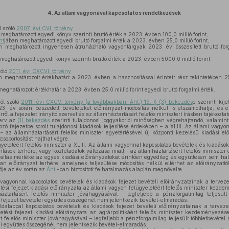
4.
Az állam vagyonával kapcsolatos rendelkezések
l szóló
2007. évi CVI. törvény
meghatározott egyedi könyv szerinti bruttó érték a 2023. évben 100,0 millió forint,
nt
jában meghatározott egyedi bruttó forgalmi érték a 2023. évben 25,0 millió forint,
n meghatározott ingyenesen átruházható vagyontárgyak 2023. évi összesített bruttó for
meghatározott egyedi könyv szerinti bruttó érték a 2023. évben 5000,0 millió forint
zóló
2011. évi CXCVI. törvény
 meghatározott értékhatárt a 2023. évben a hasznosítással érintett rész tekintetében 25,
eghatározott értékhatár a 2023. évben 25,0 millió forint egyedi bruttó forgalmi érték.
ól szóló
2011. évi CXCV. törvény (a továbbiakban: Áht.) 19. § (3) bekezdés
e szerinti kije
3. év során beszedett bevételeket előirányzat-módosítás nélkül is elszámolhatja, és 
Erről a fejezetet irányító szervet és az államháztartásért felelős minisztert írásban tájékoztatn
zerv az
(1) bekezdés
szerinti tulajdonosi joggyakorlói minőségben végrehajtandó, valamin
tozó fejezetbe sorolt tulajdonosi kiadások teljesítése érdekében – a XLIII. Az állami vagy
 – az államháztartásért felelős miniszter egyetértésével új központi kezelésű kiadási elő
csoportosítást hajthat végre.
eletéért felelős miniszter a XLIII. Az állami vagyonnal kapcsolatos bevételek és kiadások 
ítások terhére, vagy közfeladatok változása miatt – az államháztartásért felelős miniszter 
rtosítás mértéke az egyes kiadási előirányzatokat érintően egyedileg és együttesen sem h
yan előirányzat terhére, amelynek teljesülése módosítás nélkül eltérhet az előirányzatt
tője az év során az
Áht.
-ban biztosított felhatalmazás alapján megnövelte.
 vagyonnal kapcsolatos bevételek és kiadások fejezet bevételi előirányzatainak a tervez
vetési fejezet kiadási előirányzata az állami vagyon felügyeletéért felelős miniszter kez
áztartásért felelős miniszter jóváhagyásával – legfeljebb a pénzforgalmilag teljesült
i fejezet bevételei együttes összegénél nem jelentkezik bevétel-elmaradás.
alappal kapcsolatos bevételek és kiadások fejezet bevételi előirányzatainak a tervez
vetési fejezet kiadási előirányzata az agrárpolitikáért felelős miniszter kezdeményezés
t felelős miniszter jóváhagyásával – legfeljebb a pénzforgalmilag teljesült többletbevétel 
lei együttes összegénél nem jelentkezik bevétel-elmaradás.