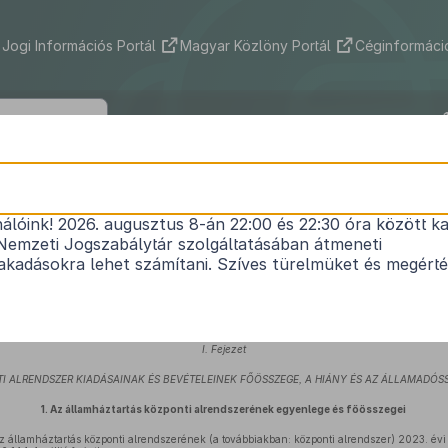
Jogi Információs Portál
Magyar Közlöny Portál
Céginformáció
2022. évi XXV. törvény
nálóink! 2026. augusztus 8-án 22:00 és 22:30 óra között ka
Magyarország 2023. évi központi költségvetéséről
Nemzeti Jogszabálytár szolgáltatásában átmeneti
Hatályos: 2023. 04. 06. – 2032. 12. 30.
kadásokra lehet számítani. Szíves türelmüket és megért
örvény 36. cikk (1) bekezdés
e alapján Magyarország 2023. évi központi költségvetéséről a k
I. Fejezet
I ALRENDSZER KIADÁSAINAK ÉS BEVÉTELEINEK FŐÖSSZEGE, A HIÁNY ÉS AZ ÁLLAMADÓS
1.
Az államháztartás központi alrendszerének egyenlege és főösszegei
 államháztartás központi alrendszerének (a továbbiakban: központi alrendszer) 2023. évi