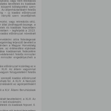
elyezési, vagy nem rekreációs
solatos bevételek és kiadások
központi költségvetési szerv
. Az államháztartásért felelős
ig – új kiadási előirányzat
 irányító szerv vezetőjének
yezési, vagy rekreációs célú,
r által jóváhagyott összege, a
telek és kiadások fejezetben
dekében – legfeljebb a 2023.
kiadási előirányzat növelését
nvédelmi célra feleslegessé
galmilag teljesülő bevételt a
3. évben a Magyar Honvédség
re, az értékesítési eljárások
ítása kiadásainak fedezetére
védelemért felelős miniszter
s miniszter engedélyezheti a
ási előirányzat kizárólag az e
A XLIII. Az állami vagyonnal
vagyon felügyeletéért felelős
 szereplő kiadási előirányzat
álható fel. A XLIV. A Nemzeti
ználásáról az agrárpolitikáért
ról a XLV. Állami Beruházások
lését bevételként, a XLIII. Az
en kell elszámolni.
ételek és kiadások fejezet, 6.
nyítása alá tartozó fejezetben