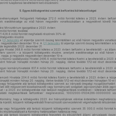
zerinti tulajdonosi bevételként kell elszámolni.
5.
Egyes költségvetési szervek befizetési kötelezettségei
vékenységek Felügyeleti Hatósága 272,0 millió forintot köteles a 2023. évben befizet
lyek esedékessége az első három negyedév vonatkozásában a negyedévet követő h
.
dési Minisztérium igazgatása a 2023. évben
illió forintot, továbbá
21 428,6 millió forintot meghaladó részének 30%-át
öltségvetés részére.
 a
(2) bekezdés
a) alpontja szerinti összeg tekintetében az első három negyedév vonatk
k negyedévben december 10-e. A
(2) bekezdés
b) alpontja szerinti összeg tekintetében a 
, de legkésőbb 2023. december 31.
 Hivatal 368,8 millió forintot köteles a 2023. évben befizetni a bevételeiből – az államh
i terv szerint – a központi költségvetés részére, amelyek esedékessége az első háro
. napja, a negyedik negyedévben december 10-e.
 Közmű-szabályozási Hivatal 2495,6 millió forintot köteles fizetni a bevételeiből a 2023. 
ként február hónaptól minden hónap 20. napjáig, illetve további 1/12-ed részt decemb
gyei kormányhivatalok 837,4 millió forintot kötelesek befizetni a bevételeikből a 2023. 
ként február hónaptól minden hónap 20. napjáig, illetve további 1/12-ed részt decemb
zeti Hivatala 204,6 millió forintot köteles fizetni a bevételeiből a 2023. évben a közpo
ónaptól minden hónap 20. napjáig, illetve további 1/12-ed részt december hónapban 10-ei b
gy felügyelete alá tartozó költségvetési szervek az irányadó öregségi nyugdíjkorhatárt be
ati időt megszerzett közalkalmazotti vagy kormányzati szolgálati jogviszonyban állók jo
kat – a 2023. évi költségvetésbe már beépült megtakarítások kivételével – kötelesek befize
csolódó megtakarítások befizetései” megnevezésű, 10032000-01034286-00000000 sz
Kormány, hogy a költségvetés 2023. évi hiánycéljának elérése érdekében meghatározz
tala kijelölt, központi költségvetésből finanszírozott szervezeteknél végrehajtandó létszámle
 vagy felügyelete alá tartozó központi költségvetési szervek 35 000,0 millió forintot k
etés részletszabályait a Kormány határozatban határozza meg.
 alá tartozó központi költségvetési fejezetek és elkülönített állami pénzalapok összes