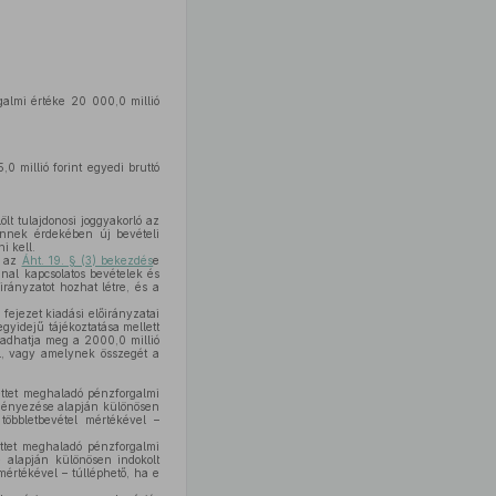
galmi értéke 20 000,0 millió
0 millió forint egyedi bruttó
lölt tulajdonosi joggyakorló az
ennek érdekében új bevételi
i kell.
t az
Áht. 19. § (3) bekezdés
e
onnal kapcsolatos bevételek és
irányzatot hozhat létre, és a
fejezet kiadási előirányzatai
egyidejű tájékoztatása mellett
aladhatja meg a 2000,0 millió
ól, vagy amelynek összegét a
ettet meghaladó pénzforgalmi
deményezése alapján különösen
 többletbevétel mértékével –
ettet meghaladó pénzforgalmi
e alapján különösen indokolt
mértékével – túlléphető, ha e