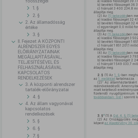
főösszegei
a)
kiadási főösszegét 39 77
b)
bevételi főösszegét 36 3
1. §
c)
hiányát 3 400 234,8 mill
állapítja meg.
2. §
(2)
Az
(1) bekezdés
ben meg
a)
kiadási főösszegét 32 47
2. Az államadósság
b)
bevételi főösszegét 32 4
értéke
c)
egyenlegét 0,0 millió fo
állapítja meg.
3. §
(3)
Az
(1) bekezdés
ben meg
a)
kiadási főösszegét 3 502
II. Fejezet A KÖZPONTI
b)
bevételi főösszegét 1 651
c)
hiányát 1 851 201,1 milli
ALRENDSZER EGYES
állapítja meg.
ELŐIRÁNYZATAINAK
(4)
Az
(1) bekezdés
ben meg
MEGÁLLAPÍTÁSÁVAL,
a)
kiadási főösszegét 3 793 
b)
bevételi főösszegét 2 24
TELJESÍTÉSÉVEL ÉS
c)
hiányát 1 549 033,7 mill
FELHASZNÁLÁSÁVAL
állapítja meg.
KAPCSOLATOS
2. §
(1)
Az
1. §
-ban meghat
RENDELKEZÉSEK
az
1. melléklet
tartalmazza.
3
(2)
Az államháztartásért f
3. A központi alrendszer
reálnövekedésről. Amennyiben
tartalék-előirányzatai
miatt keletkező eredményszem
fizetendő nyugdíjprémium t
4. §
továbbiakban: Gst.)
szerinti 
4. Az állam vagyonával
kapcsolatos
rendelkezések
4
3. §
(1)
A
Gst. 4. § (1) be
(2)
Az Országgyűlés megá
5. §
képest
az Alaptörvény 36. ci
6. §
7. §