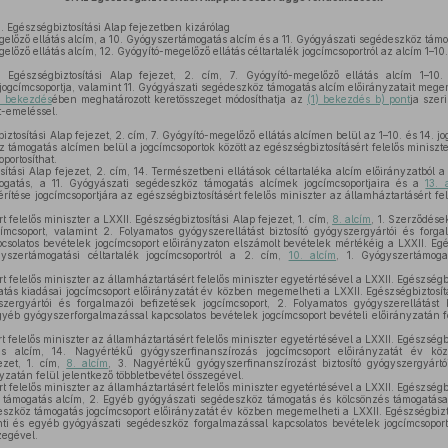
 Egészségbiztosítási Alap fejezetben kizárólag
gelőző ellátás alcím, a 10. Gyógyszertámogatás alcím és a 11. Gyógyászati segédeszköz támo
előző ellátás alcím, 12. Gyógyító-megelőző ellátás céltartalék jogcímcsoportról az alcím 1–10.
észségbiztosítási Alap fejezet, 2. cím, 7. Gyógyító-megelőző ellátás alcím 1–10. é
jogcímcsoportja, valamint 11. Gyógyászati segédeszköz támogatás alcím előirányzatait mege
) bekezdés
ében meghatározott keretösszeget módosíthatja az
(1) bekezdés b) pont
ja szer
t-emeléssel.
ztosítási Alap fejezet, 2. cím, 7. Gyógyító-megelőző ellátás alcímen belül az 1–10. és 14. jo
 támogatás alcímen belül a jogcímcsoportok között az egészségbiztosításért felelős miniszte
portosíthat.
ítási Alap fejezet, 2. cím, 14. Természetbeni ellátások céltartaléka alcím előirányzatból 
mogatás, a 11. Gyógyászati segédeszköz támogatás alcímek jogcímcsoportjaira és a
13. 
ítése jogcímcsoportjára az egészségbiztosításért felelős miniszter az államháztartásért fe
 felelős miniszter a LXXII. Egészségbiztosítási Alap fejezet, 1. cím,
8. alcím
, 1. Szerződése
címcsoport, valamint 2. Folyamatos gyógyszerellátást biztosító gyógyszergyártói és forg
solatos bevételek jogcímcsoport előirányzaton elszámolt bevételek mértékéig a LXXII. Egés
yszertámogatási céltartalék jogcímcsoportról a 2. cím,
10. alcím
, 1. Gyógyszertámoga
 felelős miniszter az államháztartásért felelős miniszter egyetértésével a LXXII. Egészségbiz
tás kiadásai jogcímcsoport előirányzatát év közben megemelheti a LXXII. Egészségbiztosítá
zergyártói és forgalmazói befizetések jogcímcsoport, 2. Folyamatos gyógyszerellátást b
gyéb gyógyszerforgalmazással kapcsolatos bevételek jogcímcsoport bevételi előirányzatán fe
 felelős miniszter az államháztartásért felelős miniszter egyetértésével a LXXII. Egészségbiz
tás alcím, 14. Nagyértékű gyógyszerfinanszírozás jogcímcsoport előirányzatát év k
ezet, 1. cím,
8. alcím
, 3. Nagyértékű gyógyszerfinanszírozást biztosító gyógyszergyártó
nyzatán felül jelentkező többletbevétel összegével.
 felelős miniszter az államháztartásért felelős miniszter egyetértésével a LXXII. Egészségbiz
 támogatás alcím, 2. Egyéb gyógyászati segédeszköz támogatás és kölcsönzés támogatása 
szköz támogatás jogcímcsoport előirányzatát év közben megemelheti a LXXII. Egészségbiztos
nti és egyéb gyógyászati segédeszköz forgalmazással kapcsolatos bevételek jogcímcsoport
zegével.