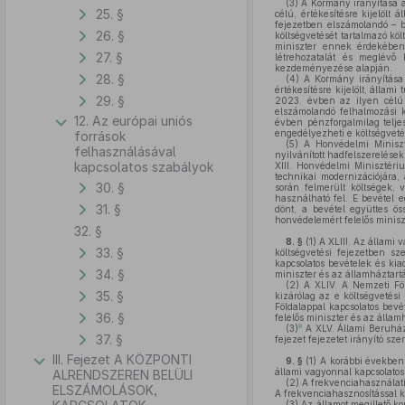
(3)
A Kormány irányítása al
25. §
célú, értékesítésre kijelölt
fejezetben elszámolandó – be
26. §
költségvetését tartalmazó köl
miniszter ennek érdekében 
27. §
létrehozatalát és meglévő 
kezdeményezése alapján.
28. §
(4)
A Kormány irányítása al
értékesítésre kijelölt, állam
29. §
2023. évben az ilyen célú i
elszámolandó felhalmozási k
12. Az európai uniós
évben pénzforgalmilag teljes
engedélyezheti e költségveté
források
(5)
A Honvédelmi Miniszté
felhasználásával
nyilvánított hadfelszerelése
kapcsolatos szabályok
XIII. Honvédelmi Minisztér
technikai modernizációjára, 
30. §
során felmerült költségek, 
használható fel. E bevétel 
31. §
dönt, a bevétel együttes ös
honvédelemért felelős miniszt
32. §
8. §
(1)
A XLIII. Az állami v
33. §
költségvetési fejezetben sz
kapcsolatos bevételek és kia
34. §
miniszter és az államháztartá
(2)
A XLIV. A Nemzeti Föld
35. §
kizárólag az e költségvetési
Földalappal kapcsolatos bevét
36. §
felelős miniszter és az állam
8
(3)
A XLV. Állami Beruházá
37. §
fejezet fejezetet irányító sz
III. Fejezet A KÖZPONTI
9. §
(1)
A korábbi években t
állami vagyonnal kapcsolatos 
ALRENDSZEREN BELÜLI
(2)
A frekvenciahasználati 
ELSZÁMOLÁSOK,
A frekvenciahasznosítással k
(3)
Az államot megillető ko