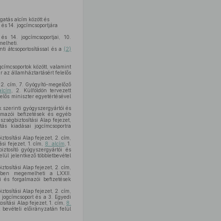
gatás alcím között és
 és 14. jogcímcsoportjára
s 14. jogcímcsoportjai, 10.
melheti.
inti átcsoportosítással és a
(2)
gcímcsoportok között, valamint
r az államháztartásért felelős
a 2. cím, 7. Gyógyító-megelőző
alcím
, 2. Külföldön tervezett
lelős miniszter egyetértésével
k szerinti gyógyszergyártói és
almazói befizetések és egyéb
zségbiztosítási Alap fejezet,
tás kiadásai jogcímcsoportra
tosítási Alap fejezet, 2. cím,
si fejezet, 1. cím,
8. alcím
, 1.
iztosító gyógyszergyártói és
lül jelentkező többletbevétel
tosítási Alap fejezet, 2. cím,
özben megemelheti a LXXII.
i és forgalmazói befizetések
tosítási Alap fejezet, 2. cím,
jogcímcsoport és a 3. Egyedi
ítási Alap fejezet, 1. cím,
8.
 bevételi előirányzatán felül