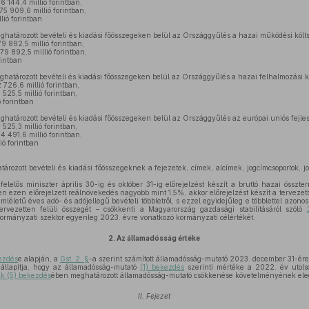
6 144,4 millió forintban,
75 909,6 millió forintban,
ió forintban
határozott bevételi és kiadási főösszegeken belül az Országgyűlés a hazai működési költ
9 892,5 millió forintban,
79 892,5 millió forintban,
rintban
határozott bevételi és kiadási főösszegeken belül az Országgyűlés a hazai felhalmozási k
 726,6 millió forintban,
 525,5 millió forintban,
ó forintban
határozott bevételi és kiadási főösszegeken belül az Országgyűlés az európai uniós fejles
525,3 millió forintban,
4 491,6 millió forintban,
ió forintban
ározott bevételi és kiadási főösszegeknek a fejezetek, címek, alcímek, jogcímcsoportok, jo
elelős miniszter április 30-ig és október 31-ig előrejelzést készít a bruttó hazai össz
 ezen előrejelzett reálnövekedés nagyobb mint 1,5%, akkor előrejelzést készít a terveze
léletű éves adó- és adójellegű bevételi többletről, s ezzel egyidejűleg e többlettel azono
ervezetten felüli összegét – csökkenti a Magyarország gazdasági stabilitásáról szóló
kormányzati szektor egyenleg 2023. évre vonatkozó kormányzati célértékét.
2.
Az államadósság értéke
kezdés
e alapján, a
Gst. 2. §
-a szerint számított államadósság-mutató 2023. december 31-ére
llapítja, hogy az államadósság-mutató
(1) bekezdés
szerinti mértéke a 2022. év utol
kk (5) bekezdés
ében meghatározott államadósság-mutató csökkenése követelményének eleg
II. Fejezet