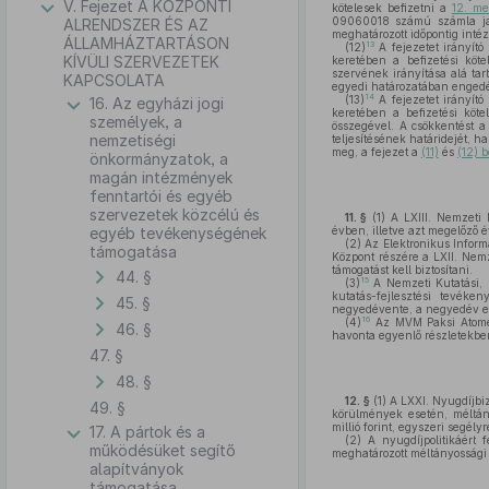
V. Fejezet A KÖZPONTI
kötelesek befizetni a
12. me
09060018 számú számla javá
ALRENDSZER ÉS AZ
meghatározott időpontig intéz
ÁLLAMHÁZTARTÁSON
13
(12)
A fejezetet irányító
KÍVÜLI SZERVEZETEK
keretében a befizetési köt
szervének irányítása alá tar
KAPCSOLATA
egyedi határozatában enged
14
(13)
A fejezetet irányító
16. Az egyházi jogi
keretében a befizetési köt
személyek, a
összegével. A csökkentést a
nemzetiségi
teljesítésének határidejét, h
meg, a fejezet a
(11)
és
(12) 
önkormányzatok, a
magán intézmények
fenntartói és egyéb
szervezetek közcélú és
11. §
(1)
A LXIII. Nemzeti F
egyéb tevékenységének
évben, illetve azt megelőző 
(2)
Az Elektronikus Informá
támogatása
Központ részére a LXII. Nemze
támogatást kell biztosítani.
44. §
15
(3)
A Nemzeti Kutatási, F
kutatás-fejlesztési tevéke
45. §
negyedévente, a negyedév els
16
(4)
Az MVM Paksi Atomerő
46. §
havonta egyenlő részletekben
47. §
48. §
12. §
(1)
A LXXI. Nyugdíjbizt
49. §
körülmények esetén, méltány
millió forint, egyszeri segély
17. A pártok és a
(2)
A nyugdíjpolitikáért f
működésüket segítő
meghatározott méltányossági k
alapítványok
támogatása