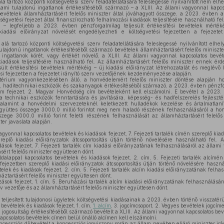
á tartozó központi költségvetési szerv feladatellátására feleslegessé nyilvánított nem elh
 állami tulajdonú ingatlanok értékesítéséből származó – a XLIII. Az állami vagyonnal kapc
vételek államháztartásért felelős miniszter által jóváhagyott összege, a 2023. évben a 
tségvetési fejezet által finanszírozható felhalmozási kiadások teljesítésére használható fel
– legfeljebb a 2023. évben pénzforgalmilag teljesült értékesítési bevételek mértéké
kiadási előirányzat növelését engedélyezheti e költségvetési fejezetben a fejezetet
á tartozó központi költségvetési szerv feladatellátására feleslegessé nyilvánított elhel
i tulajdonú ingatlanok értékesítéséből származó bevételek államháztartásért felelős miniszte
ngatlanok körét, vagy értékét növelő, a XLIII. Az állami vagyonnal kapcsolatos bevé
iadások teljesítésére használható fel. Az államháztartásért felelős miniszter ennek ér
ült értékesítési bevételek mértékéig – új kiadási előirányzat létrehozatalát és meglévő 
si fejezetben a fejezetet irányító szerv vezetőjének kezdeményezése alapján.
rium vagyonkezelésében álló, a honvédelemért felelős miniszter döntése alapján ho
k, haditechnikai eszközök és szakanyagok értékesítéséből származó, a 2023. évben pénzfor
ium fejezet, 2. Magyar Honvédség cím bevételeként kell elszámolni. E bevétel a 202
a technikai eszközök fenntartására és javítására, képesség- és hadfelszerelés fejlesztés
valamint a honvédelmi szervezeteknél keletkezett hulladékok kezelése és ártalmatlan
együttes összege 3000,0 millió forintot meg nem haladó részének felhasználásáról a hon
szege 3000,0 millió forint feletti részének felhasználását az államháztartásért felelő
er javaslata alapján.
agyonnal kapcsolatos bevételek és kiadások fejezet, 7. Fejezeti tartalék címén szereplő kiad
ereplő kiadási előirányzatok átcsoportosítás útján történő növelésére használható fel. 
dások fejezet, 7. Fejezeti tartalék cím kiadási előirányzatának felhasználásáról az állami 
sért felelős miniszter együttesen dönt.
alappal kapcsolatos bevételek és kiadások fejezet, 2. cím, 5. Fejezeti tartalék alcímén
 fejezetben szereplő kiadási előirányzatok átcsoportosítás útján történő növelésére haszn
elek és kiadások fejezet, 2. cím, 5. Fejezeti tartalék alcím kiadási előirányzatának felhas
háztartásért felelős miniszter együttesen dönt.
sok fejezet, 1. cím, 5. Beruházási tartalék alcím kiadási előirányzatának felhasználásá
erv vezetője és az államháztartásért felelős miniszter együttesen dönt.
eljesített tulajdonosi ügyletek költségvetési kiadásainak a 2023. évben történő visszatérü
bevételek és kiadások fejezet, 1. cím,
1. alcím
, 3. jogcímcsoport, 2. Vegyes bevételek jogcím
jogosultság értékesítéséből származó bevételt a XLIII. Az állami vagyonnal kapcsolatos bev
apcsolatos bevételek címen belül önálló alcímen kell elszámolni.
ncessziós díjbevételt a koncessziós jogviszony során az állam nevében eljáró miniszter irá