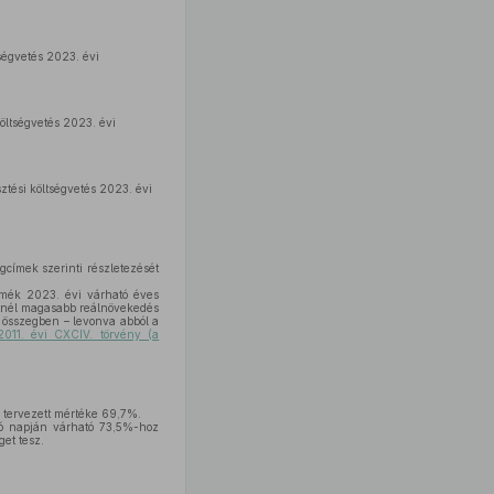
ségvetés 2023. évi
öltségvetés 2023. évi
ztési költségvetés 2023. évi
gcímek szerinti részletezését
termék 2023. évi várható éves
ttnél magasabb reálnövekedés
s összegben – levonva abból a
2011. évi CXCIV. törvény (a
 tervezett mértéke 69,7%.
só napján várható 73,5%-hoz
et tesz.