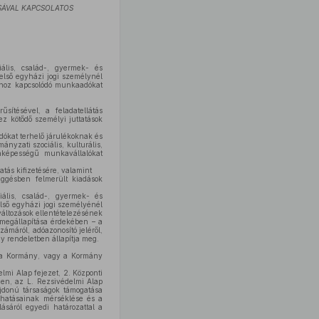
ÁSÁVAL KAPCSOLATOS
iális, család-, gyermek- és
belső egyházi jogi személynél
okhoz kapcsolódó munkaadókat
sítésével, a feladatellátás
z kötődő személyi juttatások
dókat terhelő járulékoknak és
nyzati szociális, kulturális,
kaképességű munkavállalókat
atás kifizetésére, valamint
üggésben felmerült kiadások
ciális, család-, gyermek- és
első egyházi jogi személyénél
kváltozások ellentételezésének
 megállapítása érdekében – a
ámáról, adóazonosító jeléről,
y rendeletben állapítja meg.
ól a Kormány, vagy a Kormány
lmi Alap fejezet, 2. Központi
men, az L. Rezsivédelmi Alap
ajdonú társaságok támogatása
 hatásainak mérséklése és a
sáról egyedi határozattal a