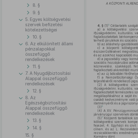
A KÖZPONTI ALREND
8. §
9. §
5. Egyes költségvetési
szervek befizetési
5
4. §
(1)
Céltartalék szolgá
kötelezettségei
a)
a költségvetési szerve
ifjúságvédelmi, kulturális, 
10. §
foglalkoztatottak bérkompen
terhelő járulékok és szociális
6. Az elkülönített állami
b)
az álláshely-gazdálkodás
c)
a központi költségveté
pénzalapokkal
észszerűsítésével megvalósu
összefüggő
és az azokhoz kapcsolódó munk
rendelkezések
d)
a jogszabály vagy kormá
szociális hozzájárulási adón
11. §
köznevelési, szakképző, fe
foglalkoztató akkreditált mun
7. A Nyugdíjbiztosítási
e)
az új bölcsődei férőhel
f)
a Nemzetbiztonsági Ope
Alappal összefüggő
teljesítéséről rendelkező jog
rendelkezések
(2)
A költségvetési szerv
ifjúságvédelmi, kulturális, 
12. §
foglalkoztatott természetes s
megállapításához a saját és
8. Az
családi kedvezményre való jo
Egészségbiztosítási
illetményéről és a jogviszon
6
(3)
Alappal összefüggő
(4)
A XV. Pénzügyminiszté
rendelkezések
járványügyi szervének döntése
7
(5)
Központi tartalékok sz
13. §
költségvetési szervek kompe
fejezet, 4. Egyházi és civi
14. §
címen, és az L. Rezsivédel
rezsicsökkentés eredményei
15. §
Kormány dönt.