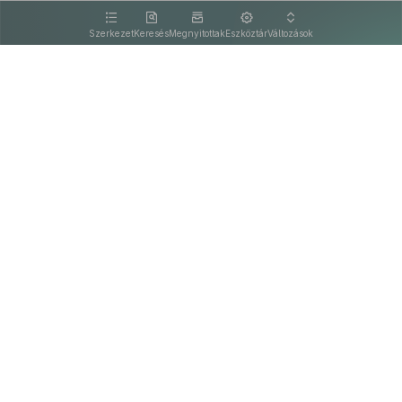
kattintva olvashat.
Szerkezet
Keresés
Megnyitottak
Eszköztár
Változások
Kapcsolat
Felhasználási feltételek
PDF
Akadálymentesítési nyilatkozat
Adatkezelési tájékoztató