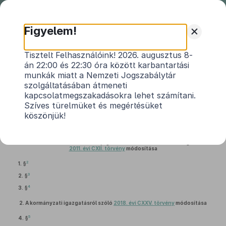
Nemzeti
Jogszabálytár
+
Figyelem!
2022. évi XXVIII. törvény
Tisztelt Felhasználóink! 2026. augusztus 8-
án 22:00 és 22:30 óra között karbantartási
az európai uniós költségvetési források
munkák miatt a Nemzeti Jogszabálytár
felhasználásának ellenőrzésével összefüggő
szolgáltatásában átmeneti
1
egyes törvények módosításáról
kapcsolatmegszakadásokra lehet számítani.
Szíves türelmüket és megértésüket
Hatályos: 2023. 01. 01. – 2023. 01. 01.
köszönjük!
1.
Az információs önrendelkezési jogról és az információszabadságról szóló
2011. évi CXII. törvény
módosítása
2
1. §
3
2. §
4
3. §
2.
A kormányzati igazgatásról szóló
2018. évi CXXV. törvény
módosítása
5
4. §