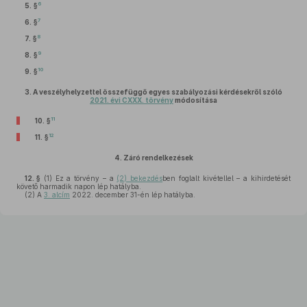
6
5. §
7
6. §
8
7. §
9
8. §
10
9. §
3.
A veszélyhelyzettel összefüggő egyes szabályozási kérdésekről szóló
2021. évi CXXX. törvény
módosítása
11
10. §
12
11. §
4.
Záró rendelkezések
12. §
(1)
Ez a törvény – a
(2) bekezdés
ben foglalt kivétellel – a kihirdetését
követő harmadik napon lép hatályba.
(2)
A
3. alcím
2022. december 31-én lép hatályba.