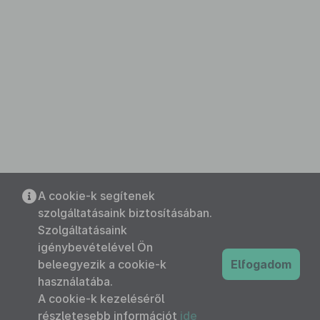
A cookie-k segítenek
szolgáltatásaink biztosításában.
Szolgáltatásaink
igénybevételével Ön
beleegyezik a cookie-k
Elfogadom
használatába.
A cookie-k kezeléséről
részletesebb információt
ide