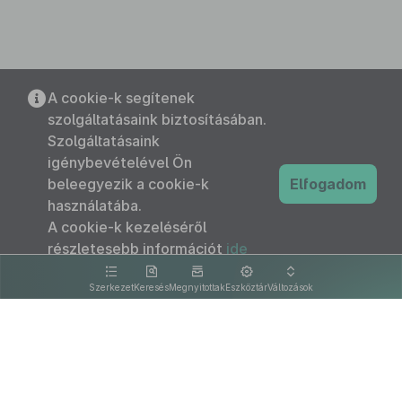
A cookie-k segítenek
szolgáltatásaink biztosításában.
Szolgáltatásaink
igénybevételével Ön
beleegyezik a cookie-k
Elfogadom
használatába.
A cookie-k kezeléséről
részletesebb információt
ide
kattintva olvashat.
Szerkezet
Keresés
Megnyitottak
Eszköztár
Változások