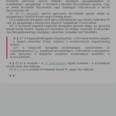
fenntartó székhelye szerint illetékes vármegyei igazgatóságához (a
továbbiakban: igazgatóság). A fenntartó a kérelem benyújtásakor igazolja, hogy
az általa fenntartott köznevelési vagy szakképző intézménnyel a tanuló
jogviszonyban áll.
(2)
Az
(1) bekezdés
szerinti jogviszony fennállását igazoló adatot az
igazgatóság a veszélyhelyzet megszűnéséig kezeli.
(3)
A kiegészítő támogatás iránti igény elbírálásának ügyintézési határideje 10
nap. Az igazgatóság a kérelemnek jogszerű hallgatással is helyt adhat.
3
(4)
A fenntartót megillető kiegészítő támogatást havonta utólag, az igénylést
követő hónap hetedik napjáig kell folyósítani. Az október, november és december
havi támogatásokat egy összegben, december hónapban kell folyósítani.
4
4. §
(1)
A kiegészítő támogatás megállapítása – a fenntartó kérelme alapján
– a tárgyév december 31-éig, valamint a veszélyhelyzet megszűnéséig
történik.
5
(2)
A kiegészítő támogatás elszámolására, ellenőrzésére és
visszafizetésére a
Vhr.
szabályait kell alkalmazni. A fenntartók a támogatásra
való igényüket a tárgyévre vonatkozó elszámolásuk keretében is
érvényesíthetik.
5. §
(1)
Ez a rendelet – a
(2) bekezdésben
foglalt kivétellel – a kihirdetését
követő napon lép hatályba.
(2)
A
6. §
az e rendelet kihirdetését követő 15. napon lép hatályba.
6
6. §