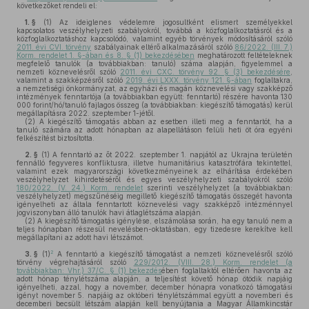
következőket rendeli el:
1. §
(1)
Az ideiglenes védelemre jogosultként elismert személyekkel
kapcsolatos veszélyhelyzeti szabályokról, továbbá a közfoglalkoztatásról és a
közfoglalkoztatáshoz kapcsolódó, valamint egyéb törvények módosításáról szóló
2011. évi CVI. törvény
szabályainak eltérő alkalmazásáról szóló
86/2022. (III. 7.)
Korm. rendelet 1. §-ában és 8. § (1) bekezdésében
meghatározott feltételeknek
megfelelő tanulók (a továbbiakban: tanuló) száma alapján, figyelemmel a
nemzeti köznevelésről szóló
2011. évi CXC. törvény 92. § (3) bekezdésére
,
valamint a szakképzésről szóló
2019. évi LXXX. törvény 121. §-ában
foglaltakra,
a nemzetiségi önkormányzat, az egyházi és magán köznevelési vagy szakképző
intézmények fenntartója (a továbbiakban együtt: fenntartó) részére havonta 130
000 forint/hó/tanuló fajlagos összeg (a továbbiakban: kiegészítő támogatás) kerül
megállapításra 2022. szeptember 1-jétől.
(2)
A kiegészítő támogatás abban az esetben illeti meg a fenntartót, ha a
tanuló számára az adott hónapban az alapellátáson felüli heti öt óra egyéni
felkészítést biztosította.
2. §
(1)
A fenntartó az őt 2022. szeptember 1. napjától az Ukrajna területén
fennálló fegyveres konfliktusra, illetve humanitárius katasztrófára tekintettel,
valamint ezek magyarországi következményeinek az elhárítása érdekében
veszélyhelyzet kihirdetéséről és egyes veszélyhelyzeti szabályokról szóló
180/2022. (V. 24.) Korm. rendelet
szerinti veszélyhelyzet (a továbbiakban:
veszélyhelyzet) megszűnéséig megillető kiegészítő támogatás összegét havonta
igényelheti az általa fenntartott köznevelési vagy szakképző intézménnyel
jogviszonyban álló tanulók havi átlaglétszáma alapján.
(2)
A kiegészítő támogatás igénylése, elszámolása során, ha egy tanuló nem a
teljes hónapban részesül nevelésben-oktatásban, egy tizedesre kerekítve kell
megállapítani az adott havi létszámot.
2
3. §
(1)
A fenntartó a kiegészítő támogatást a nemzeti köznevelésről szóló
törvény végrehajtásáról szóló
229/2012. (VIII. 28.) Korm. rendelet (a
továbbiakban: Vhr.) 37/C. § (1) bekezdés
ében foglaltaktól eltérően havonta az
adott hónap ténylétszáma alapján, a teljesítést követő hónap ötödik napjáig
igényelheti, azzal, hogy a november, december hónapra vonatkozó támogatási
igényt november 5. napjáig az októberi ténylétszámmal együtt a novemberi és
decemberi becsült létszám alapján kell benyújtania a Magyar Államkincstár