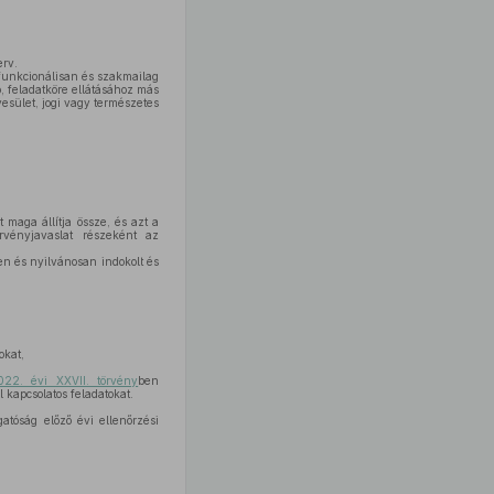
erv.
n funkcionálisan és szakmailag
, feladatköre ellátásához más
yesület, jogi vagy természetes
 maga állítja össze, és azt a
örvényjavaslat részeként az
en és nyilvánosan indokolt és
okat,
022. évi XXVII. törvény
ben
 kapcsolatos feladatokat.
atóság előző évi ellenőrzési