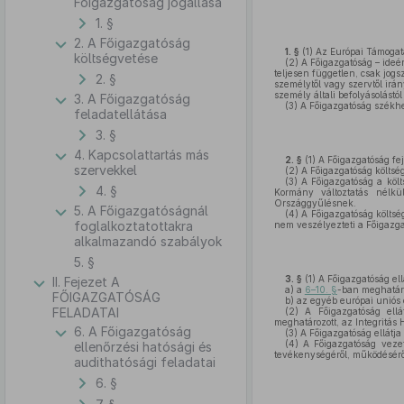
Főigazgatóság jogállása
1. §
2. A Főigazgatóság
1. §
(1)
Az Európai Támogatá
költségvetése
(2)
A Főigazgatóság – ideér
teljesen független, csak jog
2. §
személytől vagy szervtől irán
személy általi befolyásolástól
3. A Főigazgatóság
(3)
A Főigazgatóság székhe
feladatellátása
3. §
4. Kapcsolattartás más
2. §
(1)
A Főigazgatóság feje
szervekkel
(2)
A Főigazgatóság költség
(3)
A Főigazgatóság a költs
4. §
Kormány változtatás nélkül
Országgyűlésnek.
5. A Főigazgatóságnál
(4)
A Főigazgatóság költsé
foglalkoztatottakra
nem veszélyezteti a Főigazga
alkalmazandó szabályok
5. §
3. §
(1)
A Főigazgatóság ell
II. Fejezet A
a)
a
6–10. §
-ban meghatároz
FŐIGAZGATÓSÁG
b)
az egyéb európai uniós é
FELADATAI
(2)
A Főigazgatóság ellát
meghatározott, az Integritás
6. A Főigazgatóság
(3)
A Főigazgatóság ellátja
(4)
A Főigazgatóság vezet
ellenőrzési hatósági és
tevékenységéről, működéséről
audithatósági feladatai
6. §