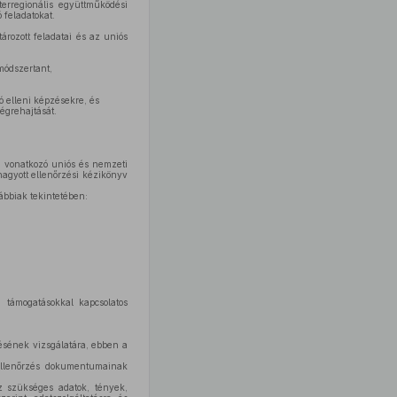
rregionális együttműködési
 feladatokat.
rozott feladatai és az uniós
ódszertant,
ó elleni képzésekre, és
égrehajtását.
a vonatkozó uniós és nemzeti
hagyott ellenőrzési kézikönyv
ábbiak tekintetében:
i támogatásokkal kapcsolatos
tésének vizsgálatára, ebben a
ellenőrzés dokumentumainak
z szükséges adatok, tények,