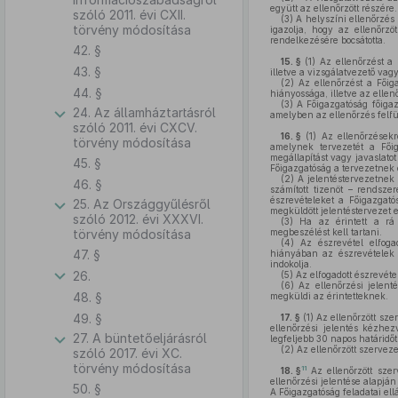
együtt az ellenőrzött részére.
szóló 2011. évi CXII.
(3)
A helyszíni ellenőrzés s
törvény módosítása
igazolja, hogy az ellenőrzöt
rendelkezésére bocsátotta.
42. §
15. §
(1)
Az ellenőrzést a 
43. §
illetve a vizsgálatvezető vag
(2)
Az ellenőrzést a Főiga
44. §
hiányossága, illetve az ellen
(3)
A Főigazgatóság főigazg
24. Az államháztartásról
amelyben az ellenőrzés felfü
szóló 2011. évi CXCV.
16. §
(1)
Az ellenőrzésekrő
törvény módosítása
amelynek tervezetét a Főig
megállapítást vagy javaslatot
45. §
Főigazgatóság a tervezetnek
(2)
A jelentéstervezetnek t
46. §
számított tizenöt – rendsz
észrevételeket a Főigazgató
25. Az Országgyűlésről
megküldött jelentéstervezet 
szóló 2012. évi XXXVI.
(3)
Ha az érintett a rá v
törvény módosítása
megbeszélést kell tartani.
(4)
Az észrevétel elfogad
47. §
hiányában az észrevételek b
indokolja.
26.
(5)
Az elfogadott észrevéte
(6)
Az ellenőrzési jelen
48. §
megküldi az érintetteknek.
49. §
17. §
(1)
Az ellenőrzött sze
ellenőrzési jelentés kézhez
27. A büntetőeljárásról
legfeljebb 30 napos határidőt
(2)
Az ellenőrzött szerveze
szóló 2017. évi XC.
törvény módosítása
11
18. §
Az ellenőrzött sze
ellenőrzési jelentése alapján
50. §
A Főigazgatóság feladatai ellá