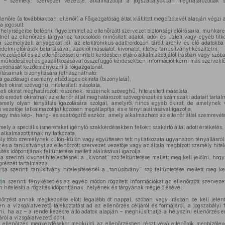
ő – személy, szervezet vezetője, alkalmazottja a jogszabályokban meghatározottak sz
enőre (a továbbiakban: ellenőr) a Főigazgatóság által kiállított megbízólevél alapján végzi 
 jogosult:
 helyiségeibe belépni, figyelemmel az ellenőrzött szervezet biztonsági előírásaira, munkar
nél az ellenőrzés tárgyához kapcsolódó minősített adatot, adó- és üzleti vagy egyéb titk
személyzeti anyagokat is), az elektronikus adathordozón tárolt archív és élő adatokba
delmi előírások betartásával, azokról másolatot, kivonatot, illetve tanúsítványt készíttetni,
vezetőjétől és az ellenőrzéssel érintett kérdésben eljáró alkalmazottjától írásban vagy szóba
t működésével és gazdálkodásával összefüggő kérdésekben információt kérni más szervektő
bevonását kezdeményezni a főigazgatónál.
tásainak bizonyítására felhasználható:
 a gazdasági esemény elsődleges okirata (bizonylata),
ti okirat szöveghű, hitelesített másolata,
eti okirat meghatározott részének, részeinek szöveghű, hitelesített másolata,
b eredeti okiratnak az ellenőr által meghatározott szövegrészét és számszaki adatait tarta
mely olyan tényállás igazolására szolgál, amelyről nincs egyéb okirat, de amelynek v
s vezetője (alkalmazottja) közösen megállapítja, és e tényt aláírásával igazolja,
agy más kép-, hang- és adatrögzítő eszköz, amely alkalmazható az ellenőr által szemrevétele
ely a speciális ismereteket igénylő szakkérdésekben felkért szakértő által adott értékelés,
 alkalmazottjának nyilatkozata,
ely több személynek külön-külön vagy együttesen tett nyilatkozata ugyanazon tényállásról
 és a tanúsítványt az ellenőrzött szervezet vezetője vagy az általa megbízott személy hiteles
sítés időpontjának feltüntetése mellett aláírásával igazolja.
ja szerinti kivonat hitelesítésnél a „kivonat” szó feltüntetése mellett meg kell jelölni, hog
részét tartalmazza.
nt
ja szerinti tanúsítvány hitelesítésénél a „tanúsítvány” szó feltüntetése mellett meg kel
t
ja szerinti fényképet és az egyéb módon rögzített információkat az ellenőrzött szerveze
 hitelesíti a rögzítés időpontjának, helyének és tárgyának megjelölésével.
őrzést annak megkezdése előtt legalább öt nappal, szóban vagy írásban be kell jelent
 a vizsgálatvezető tájékoztatást ad az ellenőrzés céljáról és formájáról, a jogszabályi 
i, ha az – a rendelkezésre álló adatok alapján – meghiúsíthatja a helyszíni ellenőrzés 
ról a vizsgálatvezető dönt.
 ellenőrzés megkezdésekor megküldi az ellenőrzésben részt vevő ellenőrök megbízólevelé