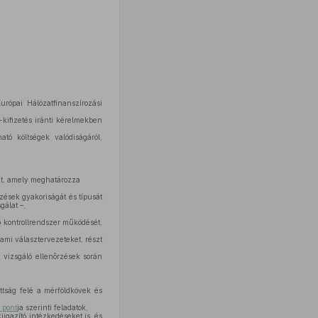
ópai Hálózatfinanszírozási
kifizetés iránti kérelmekben
tó költségek valódiságáról,
iát, amely meghatározza
ések gyakoriságát és típusát
gálat –,
ő kontrollrendszer működését,
ami választervezeteket, részt
 vizsgáló ellenőrzések során
ttság felé a mérföldkövek és
 pont
ja szerinti feladatok,
kiigazító intézkedéseket is, és