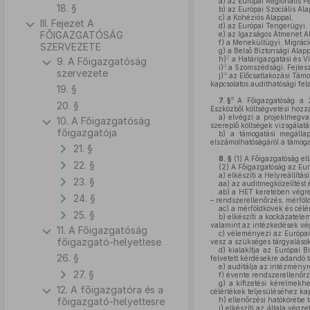
a)
az Európai Regionális Fe
18. §
b)
az Európai Szociális Ala
c)
a Kohéziós Alappal,
III. Fejezet A
d)
az Európai Tengerügyi, 
FŐIGAZGATÓSÁG
e)
az Igazságos Átmenet Al
f)
a Menekültügyi, Migráció
SZERVEZETE
g)
a Belső Biztonsági Alapp
2
h)
a Határigazgatási és Ví
9. A Főigazgatóság
3
i)
a Szomszédsági, Fejlesz
szervezete
4
j)
az Előcsatlakozási Támog
kapcsolatos audithatósági fel
19. §
5
7. §
A Főigazgatóság a 
20. §
Eszközből költségvetési hozz
a)
elvégzi a projektmegval
10. A Főigazgatóság
szereplő költségek vizsgálatá
főigazgatója
b)
a támogatási megállapo
elszámolhatóságáról a támoga
21. §
8. §
(1)
A Főigazgatóság ellá
22. §
(2)
A Főigazgatóság az Euró
a)
elkészíti a Helyreállítá
23. §
aa)
az auditmegközelítést 
ab)
a HET keretében végreh
24. §
– rendszerellenőrzés, mérföl
ac)
a mérföldkövek és célé
25. §
b)
elkészíti a kockázatele
valamint az intézkedések vég
11. A Főigazgatóság
c)
véleményezi az Európai 
főigazgató-helyettese
vesz a szükséges tárgyalások
d)
kialakítja az Európai B
26. §
felvetett kérdésekre adandó t
e)
auditálja az intézményr
27. §
f)
évente rendszerellenőrz
g)
a kifizetési kérelmekhe
12. A főigazgatóra és a
célértékek teljesüléséhez ka
főigazgató-helyettesre
h)
ellenőrzési hatókörébe 
i)
elkészíti az általa végzet