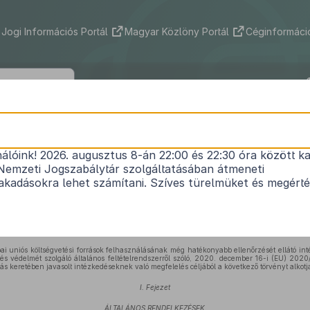
Jogi Információs Portál
Magyar Közlöny Portál
Céginformáció
2022. évi XLIV. törvény
nálóink! 2026. augusztus 8-án 22:00 és 22:30 óra között ka
gatásokat Auditáló Főigazgatóságról és a kondicio
Nemzeti Jogszabálytár szolgáltatásában átmeneti
árása érdekében az Európai Bizottság kérésére e
kadásokra lehet számítani. Szíves türelmüket és megért
1
törvények módosításáról
Hatályos: 2026. 06. 29. – Nem ismert
i uniós költségvetési források felhasználásának még hatékonyabb ellenőrzését ellátó in
tés védelmét szolgáló általános feltételrendszerről szóló, 2020. december 16-i (EU) 202
árás keretében javasolt intézkedéseknek való megfelelés céljából a következő törvényt alkotj
I. Fejezet
ÁLTALÁNOS RENDELKEZÉSEK