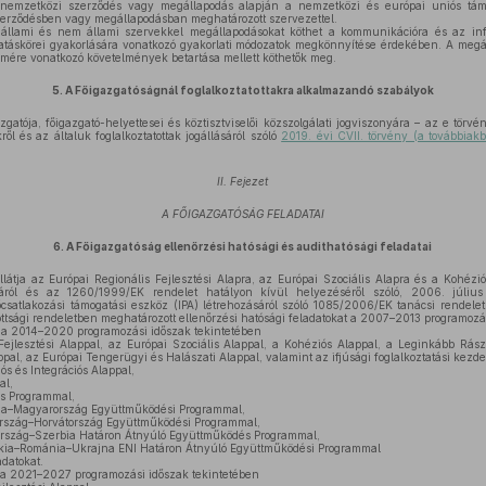
nemzetközi szerződés vagy megállapodás alapján a nemzetközi és európai uniós támo
zerződésben vagy megállapodásban meghatározott szervezettel.
llami és nem állami szervekkel megállapodásokat köthet a kommunikációra és az inf
atáskörei gyakorlására vonatkozó gyakorlati módozatok megkönnyítése érdekében. A meg
lmére vonatkozó követelmények betartása mellett köthetők meg.
5.
A Főigazgatóságnál foglalkoztatottakra alkalmazandó szabályok
gatója, főigazgató-helyettesei és köztisztviselői közszolgálati jogviszonyára – az e törvé
ől és az általuk foglalkoztatottak jogállásáról szóló
2019. évi CVII. törvény (a továbbiakb
II. Fejezet
A FŐIGAZGATÓSÁG FELADATAI
6.
A Főigazgatóság ellenőrzési hatósági és audithatósági feladatai
látja az Európai Regionális Fejlesztési Alapra, az Európai Szociális Alapra és a Kohézi
sáról és az 1260/1999/EK rendelet hatályon kívül helyezéséről szóló, 2006. július
csatlakozási támogatási eszköz (IPA) létrehozásáról szóló 1085/2006/EK tanácsi rendelet
ttsági rendeletben meghatározott ellenőrzési hatósági feladatokat a 2007–2013 programozás
a a 2014–2020 programozási időszak tekintetében
ejlesztési Alappal, az Európai Szociális Alappal, a Kohéziós Alappal, a Leginkább Rá
ppal, az Európai Tengerügyi és Halászati Alappal, valamint az ifjúsági foglalkoztatási kez
s és Integrációs Alappal,
al,
s Programmal,
kia–Magyarország Együttműködési Programmal,
rszág–Horvátország Együttműködési Programmal,
ország–Szerbia Határon Átnyúló Együttműködés Programmal,
ia–Románia–Ukrajna ENI Határon Átnyúló Együttműködési Programmal
adatokat.
a a 2021–2027 programozási időszak tekintetében