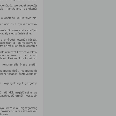
ellenőrzött szervezet vezetője
ciót hiánytalanul az ellenőr
llenőrzést kell lefolytatnia,
entáció és a nyilvántartások
enőrzött szervezet vezetőjét,
 akadály megszüntetésére.
ellenőrzési jelentés készül,
atkozóan a jelentéstervezet
tet érintő ellenőrzés esetén a
entéstervezet kézhezvételétől
táridőt követően beérkezett
elmét. Elektronikus formában
, rendszerellenőrzés esetén
megbeszéléstől, megbeszélés
 nem fogadott észrevételeket
a Főigazgatóság főigazgatója
ó határidők megjelölésével az
sgálatvezető ennél hosszabb,
ója részére a Főigazgatóság
ztó dokumentumok csatolásával.
téséről.