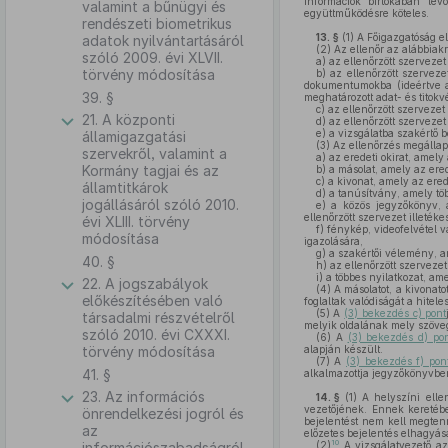
információk birtokában lév
valamint a bűnügyi és
együttműködésre köteles.
rendészeti biometrikus
13. §
(1)
A Főigazgatóság ell
adatok nyilvántartásáról
(2)
Az ellenőr az alábbiakra
szóló 2009. évi XLVII.
a)
az ellenőrzött szervezet
törvény módosítása
b)
az ellenőrzött szervezet
dokumentumokba (ideértve a 
39. §
meghatározott adat- és titokvé
c)
az ellenőrzött szervezet 
21. A központi
d)
az ellenőrzött szerveze
e)
a vizsgálatba szakértő 
államigazgatási
(3)
Az ellenőrzés megállapí
szervekről, valamint a
a)
az eredeti okirat, amely
Kormány tagjai és az
b)
a másolat, amely az erede
c)
a kivonat, amely az ered
államtitkárok
d)
a tanúsítvány, amely töb
jogállásáról szóló 2010.
e)
a közös jegyzőkönyv, a
ellenőrzött szervezet illetéke
évi XLIII. törvény
f)
fénykép, videofelvétel v
módosítása
igazolására,
g)
a szakértői vélemény, am
40. §
h)
az ellenőrzött szervezet
i)
a többes nyilatkozat, am
22. A jogszabályok
(4)
A másolatot, a kivonatot
előkészítésében való
foglaltak valódiságát a hitele
(5)
A
(3) bekezdés c) pont
társadalmi részvételről
melyik oldalának mely szöveg
szóló 2010. évi CXXXI.
(6)
A
(3) bekezdés d) po
törvény módosítása
alapján készült.
(7)
A
(3) bekezdés f) pon
41. §
alkalmazottja jegyzőkönyvben
23. Az információs
14. §
(1)
A helyszíni ellen
vezetőjének. Ennek keretében
önrendelkezési jogról és
bejelentést nem kell megtenn
az
előzetes bejelentés elhagyásá
10
információszabadságról
(2)
A vizsgálatvezető az