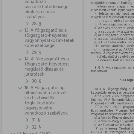
vonatkozó
megküldi a nemzeti hatóságnak
összeférhetetlenségi
j)
ellenőrzései alapján meg
kibocsátott vezetői nyilatkoza
okok és eljárási
k)
felelős annak megállap
szabályok
megbízható tájékoztatást nyú
l)
rendszerellenőrzések és 
28. §
(3)
A Főigazgatóság az Euró
a)
az éves rendszerellenőrz
13. A főigazgató és a
b)
a szubsztantív tesztelése
főigazgató-helyettes
c)
az elvégzett ellenőrzések
d)
az auditstratégia változá
vagyonnyilatkozat-tételi
e)
a HET belső kontroll ren
kötelezettsége
f)
a korábbi auditok ellenő
g)
információkat az ARACHN
29. §
részesülő végső kedvezmény
h)
tájékoztatást az elvégzet
14. A főigazgatót és a
i)
a nemzeti hatóság vezetőj
főigazgató-helyettest
9. §
A Főigazgatóság az ir
megillető díjazás és
feladatokat.
juttatások
7.
A Főiga
30. §
15. A Főigazgatóság
10. §
A Főigazgatóság ellá
állományába tartozó
kapcsolódó tervezési, beszámo
6
a)
a 2021–2027 programozá
köztisztviselők
Interreg VI-A Románia–Magy
foglalkoztatási
Program) vonatkozásában az e
7
b)
a 2014–2020 programoz
jogviszonyára
Együttműködési Program, In
vonatkozó szabályok
Program) kapcsolatos ellenőrz
c)
a Norvég Finanszírozási
31. §
d)
a Svájci–Magyar Együttm
e)
az Európai Unió Szolidari
32. §
8
f)
az Interreg Central Eu
URBACT III interregionális e
IV. Fejezet ZÁRÓ