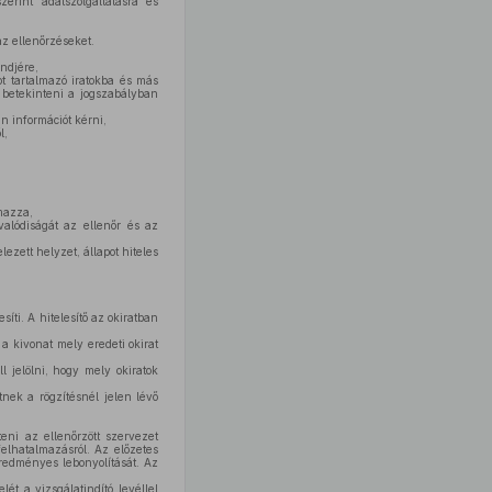
erint adatszolgáltatásra és
az ellenőrzéseket.
endjére,
ot tartalmazó iratokba és más
 betekinteni a jogszabályban
n információt kérni,
l,
lmazza,
alódiságát az ellenőr és az
zett helyzet, állapot hiteles
.
íti. A hitelesítő az okiratban
y a kivonat mely eredeti okirat
l jelölni, hogy mely okiratok
tnek a rögzítésnél jelen lévő
eni az ellenőrzött szervezet
felhatalmazásról. Az előzetes
eredményes lebonyolítását. Az
t a vizsgálatindító levéllel