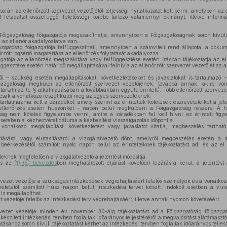
orán az ellenőrzött szervezet vezetőjétől teljességi nyilatkozatot kell kérni, amelyben az 
t feladattal összefüggő, felelősségi körébe tartozó valamennyi okmányt, illetve informá
Főigazgatóság főigazgatója megszakíthatja, amennyiben a Főigazgatóságnak soron kívüli e
y az ellenőr akadályoztatva van.
zgatóság főigazgatója felfüggesztheti, amennyiben a számviteli rend állapota, a dokum
őrzött jogsértő magatartása az ellenőrzés folytatását akadályozza.
atója az ellenőrzés megszakítása vagy felfüggesztése esetén írásban tájékoztatja az ell
ggesztése esetén határidő megállapításával felhívja az ellenőrzött szervezet vezetőjét az
l – szükség esetén megállapításokat, következtetéseket és javaslatokat is tartalmazó – 
azgatóság megküldi az ellenőrzött szervezet vezetőjének, továbbá annak, akire von
 tartalmaz (e § alkalmazásában a továbbiakban együtt: érintett). Több ellenőrzött szerveze
 csak a vonatkozó részét küldi meg az egyes szervezeteknek.
artalmaznia kell a záradékot, amely szerint az érintettek kötelesek észrevételeiket a jel
erellenőrzés esetén huszonkét – napon belül megküldeni a Főigazgatóság részére. A ha
ság nem köteles figyelembe venni, amire a záradékban fel kell hívni az érintett figy
esetében a kézhezvétel dátuma a kézbesítési visszaigazolás időpontja.
onatkozó megállapítást, következtetést vagy javaslatot vitatja, megbeszélés tartható
ásáról vagy elutasításáról a vizsgálatvezető dönt, amelyről megbeszélés esetén a 
eérkezésétől számított nyolc napon belül az érintetteknek tájékoztatást ad, és az el
leknek megfelelően a vizsgálatvezető a jelentést módosítja.
tés az
(1)–(5) bekezdés
ben meghatározott eljárást követően lezárásra kerül, a jelentést 
rvezet vezetője a szükséges intézkedések végrehajtásáért felelős személyek és a vonatkoz
vételétől számított húsz napon belül intézkedési tervet készít. Indokolt esetben a viz
 is megállapíthat.
t vezetője felelős az intézkedési terv végrehajtásáért, illetve annak nyomon követéséért.
rvezet vezetője minden év november 30-áig tájékoztatást ad a Főigazgatóság főigazgat
 készített intézkedési tervben foglaltak időarányos teljesítéséről a megvalósítást alátámas
tásához soron kívüli tájékoztatást kérhet az intézkedési tervben foglaltak időarányos teljesí