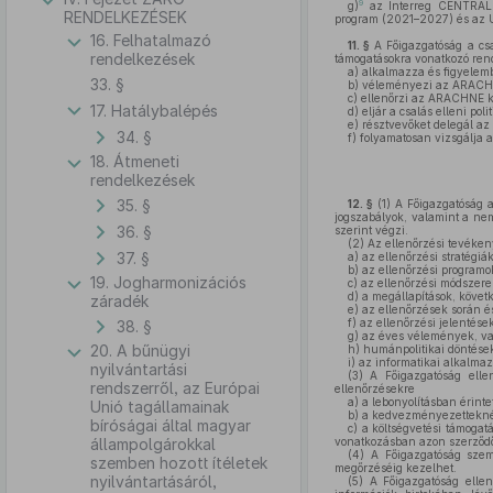
9
g)
az Interreg CENTRAL E
RENDELKEZÉSEK
program (2021–2027) és az UR
16. Felhatalmazó
11. §
A Főigazgatóság a csa
rendelkezések
támogatásokra vonatkozó ren
a)
alkalmazza és figyelem
33. §
b)
véleményezi az ARACHNE
c)
ellenőrzi az ARACHNE ko
17. Hatálybalépés
d)
eljár a csalás elleni pol
e)
résztvevőket delegál az e
34. §
f)
folyamatosan vizsgálja a
18. Átmeneti
rendelkezések
35. §
12. §
(1)
A Főigazgatóság a
jogszabályok, valamint a nem
36. §
szerint végzi.
(2)
Az ellenőrzési tevéken
37. §
a)
az ellenőrzési stratégiák
b)
az ellenőrzési programok
19. Jogharmonizációs
c)
az ellenőrzési módszerek
d)
a megállapítások, követk
záradék
e)
az ellenőrzések során és
f)
az ellenőrzési jelentések
38. §
g)
az éves vélemények, val
20. A bűnügyi
h)
humánpolitikai döntések
i)
az informatikai alkalmazá
nyilvántartási
(3)
A Főigazgatóság ellen
rendszerről, az Európai
ellenőrzésekre
a)
a lebonyolításban érinte
Unió tagállamainak
b)
a kedvezményezetteknél
bíróságai által magyar
c)
a költségvetési támogatá
állampolgárokkal
vonatkozásban azon szerződő 
(4)
A Főigazgatóság szem
szemben hozott ítéletek
megőrzéséig kezelhet.
nyilvántartásáról,
(5)
A Főigazgatóság ellen