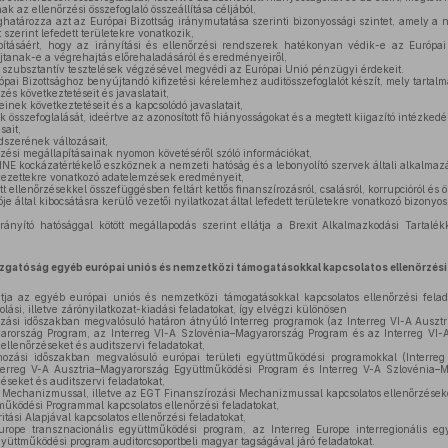
 az ellenőrzési összefoglaló összeállítása céljából,
határozza azt az Európai Bizottság iránymutatása szerinti bizonyossági szintet, amely a n
t szerint lefedett területekre vonatkozik,
ításáért, hogy az irányítási és ellenőrzési rendszerek hatékonyan védik-e az Európai
jtanak-e a végrehajtás előrehaladásáról és eredményeiről,
szubsztantív tesztelések végzésével megvédi az Európai Unió pénzügyi érdekeit.
pai Bizottsághoz benyújtandó kifizetési kérelemhez auditösszefoglalót készít, mely tartal
és következtetéseit és javaslatait,
inek következtetéseit és a kapcsolódó javaslatait,
 összefoglalását, ideértve az azonosított fő hiányosságokat és a megtett kiigazító intézkedé
sait,
dszerének változásait,
rzési megállapításainak nyomon követéséről szóló információkat,
E kockázatértékelő eszköznek a nemzeti hatóság és a lebonyolító szervek általi alkalmaz
ezettekre vonatkozó adatelemzések eredményeit,
t ellenőrzésekkel összefüggésben feltárt kettős finanszírozásról, csalásról, korrupcióról és 
e által kibocsátásra kerülő vezetői nyilatkozat által lefedett területekre vonatkozó bizonyoss
ányító hatósággal kötött megállapodás szerint ellátja a Brexit Alkalmazkodási Tartalékk
zgatóság egyéb európai uniós és nemzetközi támogatásokkal kapcsolatos ellenőrzési
tja az egyéb európai uniós és nemzetközi támogatásokkal kapcsolatos ellenőrzési fela
lási, illetve zárónyilatkozat-kiadási feladatokat, így elvégzi különösen
si időszakban megvalósuló határon átnyúló Interreg programok (az Interreg VI-A Auszt
arország Program, az Interreg VI-A Szlovénia–Magyarország Program és az Interreg VI-
llenőrzéseket és auditszervi feladatokat,
ási időszakban megvalósuló európai területi együttműködési programokkal (Interre
terreg V-A Ausztria–Magyarország Együttműködési Program és Interreg V-A Szlovénia–
éseket és auditszervi feladatokat,
 Mechanizmussal, illetve az EGT Finanszírozási Mechanizmussal kapcsolatos ellenőrzések
űködési Programmal kapcsolatos ellenőrzési feladatokat,
tási Alapjával kapcsolatos ellenőrzési feladatokat,
rope transznacionális együttműködési program, az Interreg Europe interregionális e
gyüttműködési program auditorcsoportbeli magyar tagságával járó feladatokat.