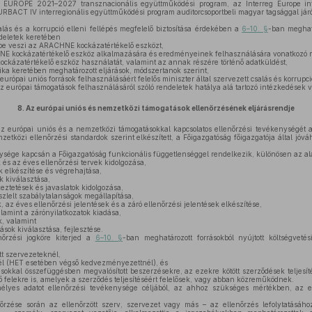
UROPE 2021–2027 transznacionális együttműködési program, az Interreg Europe inte
BACT IV interregionális együttműködési program auditorcsoportbeli magyar tagsággal járó
lás és a korrupció elleni fellépés megfelelő biztosítása érdekében a
6–10. §
-ban meghatá
deletek keretében
be veszi az ARACHNE kockázatértékelő eszközt,
 kockázatértékelő eszköz alkalmazására és eredményeinek felhasználására vonatkozó m
ckázatértékelő eszköz használatát, valamint az annak részére történő adatküldést,
itika keretében meghatározott eljárások, módszertanok szerint,
urópai uniós források felhasználásáért felelős miniszter által szervezett csalás és korrupci
z európai támogatások felhasználásáról szóló rendeletek hatálya alá tartozó intézkedések v
8.
Az európai uniós és nemzetközi támogatások ellenőrzésének eljárásrendje
z európai uniós és a nemzetközi támogatásokkal kapcsolatos ellenőrzési tevékenységét 
zetközi ellenőrzési standardok szerint elkészített, a Főigazgatóság főigazgatója által jóvá
ysége kapcsán a Főigazgatóság funkcionális függetlenséggel rendelkezik, különösen az al
 és az éves ellenőrzési tervek kidolgozása,
 elkészítése és végrehajtása,
 kiválasztása,
eztetések és javaslatok kidolgozása,
zlelt szabálytalanságok megállapítása,
, az éves ellenőrzési jelentések és a záró ellenőrzési jelentések elkészítése,
amint a zárónyilatkozatok kiadása,
, valamint
sok kiválasztása, fejlesztése.
őrzési jogköre kiterjed a
6–10. §
-ban meghatározott forrásokból nyújtott költségvetés
tt szervezeteknél,
 (HET esetében végső kedvezményezettnél), és
sokkal összefüggésben megvalósított beszerzésekre, az ezekre kötött szerződések teljesí
felekre is, amelyek a szerződés teljesítéséért felelősek, vagy abban közreműködnek.
élyes adatot ellenőrzési tevékenysége céljából, az ahhoz szükséges mértékben, az 
őrzése során az ellenőrzött szerv, szervezet vagy más – az ellenőrzés lefolytatásáho