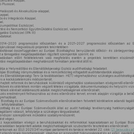
jlesztési Alappal,
p Plusszal,
Halászati és Akvakultúra-alappal,
appal,
s és Integrációs Alappal,
al,
zumpolitikai Eszközzel,
tési és Nemzetközi Együttműködési Eszközzel, valamint
atási Eszközzel (IPA III)
adatokat.
2014–2020 programozási időszakban és a 2021–2027 programozási időszakban az Eur
ájárulással megvalósuló projektek tekintetében
ósítással összefüggésben az Európai Bizottsághoz benyújtandó időközi- és záróegyenleg-
t a támogatási megállapodásban rögzített szempontok szerint, és
dásban előírt feltételeknek való megfelelés esetén a projektek keretében elszámolha
tási megállapodásban meghatározott formában jelentést állít ki.
tja a Helyreállítási és Ellenállóképességi Eszköz audithatósági feladatait.
pai Bizottság iránymutatásai és a nemzetközileg elfogadott auditstandardok alapján
si és Ellenállóképességi Terv (a továbbiakban: HET) végrehajtáshoz szükséges auditstratég
és a kockázatelemzés módszertanát,
ajtott reformok és beruházások különböző végrehajtási szakaszaiban elvégzendő ellenőrz
dkövek és célértékek mintán végzett tételes vizsgálata, dokumentumalapú és helyszíni vizs
rtékek elérését alátámasztó adatok megbízhatóságának ellenőrzését,
mzés eredményeit felhasználva az éves ellenőrzési tervet, ennek alapján vizsgálja a bels
rehajtását,
Bizottság és az Európai Számvevőszék ellenőrzéseiben felvetett kérdésekre adandó tagáll
 lefolytatásában,
izottság és az Európai Számvevőszék által az audit hatósági tevékenység hatékonyságát
agállami választ, lefolytatja a szükséges tárgyalásokat,
endszer szereplőinek működési szabályrendszerét,
ést végez,
z kapcsolódóan elvégzi a beruházásokkal és reformokkal kapcsolatosan az Európai Bizo
pcsolódóan bejelentett adatok megbízhatóságának szubsztantív teszteléses ellenőrzését,
tartoznak az (EU) 2021/241 európai parlamenti és tanácsi rendelet 22. cikk
(2) bekezdés a)
t ellenőrzések összefoglalását, ideértve az azonosított hiányosságokat és az előírt, megtett 