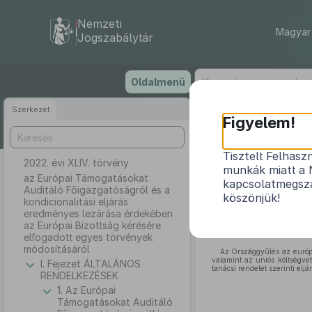
Nemzeti
Magyar 
Jogszabálytár
Ugrás
Oldalmenü
a
tartalomra
Szerkezet
Figyelem!
Tisztelt Felhasz
2022. évi XLIV. törvény
az Európai Támo
munkák miatt a 
eredményes lez
az Európai Támogatásokat
kapcsolatmegsza
Auditáló Főigazgatóságról és a
köszönjük!
kondicionalitási eljárás
eredményes lezárása érdekében
az Európai Bizottság kérésére
elfogadott egyes törvények
módosításáról
Az Országgyűlés az európa
valamint az uniós költségve
I. Fejezet ÁLTALÁNOS
tanácsi rendelet szerinti elj
RENDELKEZÉSEK
1. Az Európai
Támogatásokat Auditáló