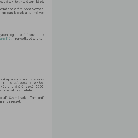
gatások tekintetében közös
ormációcserére vonatkozóan,
állapodások csak a személyes
nyben foglalt eltérésekkel – a
an: Küt.)
rendelkezéseit kell
ós Alapra vonatkozó általános
 11-i 1083/2006/EK tanácsi
 végrehajtásáról szóló, 2007.
i időszak tekintetében.
szoruló Személyeket Támogató
deményezéssel,