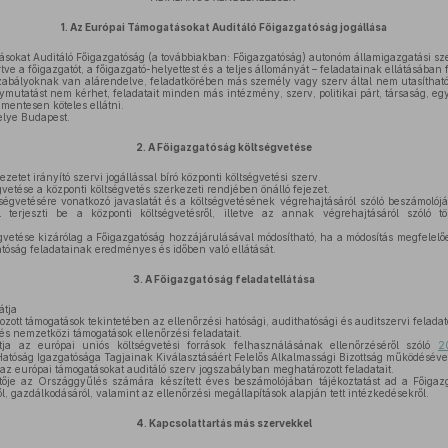
1.
Az Európai Támogatásokat Auditáló Főigazgatóság jogállása
sokat Auditáló Főigazgatóság (a továbbiakban: Főigazgatóság) autonóm államigazgatási sz
tve a főigazgatót, a főigazgató-helyettest és a teljes állományát – feladatainak ellátásába
szabályoknak van alárendelve, feladatkörében más személy vagy szerv által nem utasítható
ymutatást nem kérhet, feladatait minden más intézmény, szerv, politikai párt, társaság, eg
 mentesen köteles ellátni.
lye Budapest.
2.
A Főigazgatóság költségvetése
zetet irányító szervi jogállással bíró központi költségvetési szerv.
vetése a központi költségvetés szerkezeti rendjében önálló fejezet.
égvetésére vonatkozó javaslatát és a költségvetésének végrehajtásáról szóló beszámolóját
 terjeszti be a központi költségvetésről, illetve az annak végrehajtásáról szóló t
gvetése kizárólag a Főigazgatóság hozzájárulásával módosítható, ha a módosítás megfelelő
tóság feladatainak eredményes és időben való ellátását.
3.
A Főigazgatóság feladatellátása
átja
ott támogatások tekintetében az ellenőrzési hatósági, audithatósági és auditszervi feladat
s nemzetközi támogatások ellenőrzési feladatait.
ja az európai uniós költségvetési források felhasználásának ellenőrzéséről szóló
2
 Hatóság Igazgatósága Tagjainak Kiválasztásáért Felelős Alkalmassági Bizottság működésével
 az európai támogatásokat auditáló szerv jogszabályban meghatározott feladatait.
ője az Országgyűlés számára készített éves beszámolójában tájékoztatást ad a Főigazg
, gazdálkodásáról, valamint az ellenőrzési megállapítások alapján tett intézkedésekről.
4.
Kapcsolattartás más szervekkel