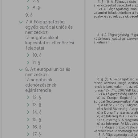
7. §
4. §
(1)
A Főigazgatóság 
ellenőrzéseket végezhet a s
8. §
(2)
A Főigazgatóság más á
valamint feladatkörében a h
9. §
adatok és egyéb adatok véde
7. A Főigazgatóság
egyéb európai uniós és
nemzetközi
5. §
A Főigazgatóság főigaz
támogatásokkal
különleges jogállású szervekr
kapcsolatos ellenőrzési
alkalmazni.
feladatai
10. §
11. §
8. Az európai uniós és
nemzetközi
támogatások
6. §
(1)
A Főigazgatóság el
rendelkezések megállapítá
ellenőrzésének
rendeletben, valamint az elő
eljárásrendje
június 12-i 718/2007/EK bizo
(2)
A Főigazgatóság ellátj
12. §
a)
az Európai Regionális F
Európai Segítségnyújtási Ala
13. §
b)
a Menekültügyi, Migráció
c)
a Belső Biztonsági Alapp
14. §
d)
a Duna Transznacionáli
e)
az Interreg V-A Szlová
15. §
f)
az Interreg V-A Magyaro
g)
az Interreg-IPA Magyar
16. §
h)
a Magyarország–Szlovák
kapcsolatos audithatósági fel
17. §
(3)
A Főigazgatóság ellátj