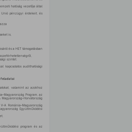
emzeti hatóság vezetője által
 Unió pénzügyi érdekeit, és
mazza
seket is,
ásáról és a HET támogatásban
összeférhetetlenségről,
ági szintet.
al kapcsolatos audithatósági
 feladatai
datokat, valamint az azokhoz
ria–Magyarország Program, az
A Magyarország–Horvátország
g V-A Románia–Magyarország
Magyarország Együttműködési
et,
gyüttműködési program és az