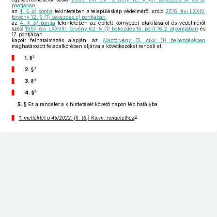
pontjában
,
az
4. §
a)
pontja
tekintetében a településkép védelméről szóló
2016. évi LXXIV.
törvény 12. § (1) bekezdés
c)
pontjában
,
az
4. §
b)
pontja
tekintetében az épített környezet alakításáról és védelméről
szóló
1997. évi LXXVIII. törvény 62. § (1) bekezdés 16. pont 16.2. alpontjában
és
17. pontjában
kapott felhatalmazás alapján, az
Alaptörvény 15. cikk (1) bekezdésében
meghatározott feladatkörében eljárva a következőket rendeli el:
2
1. §
3
2. §
4
3. §
5
4. §
5. §
Ez a rendelet a kihirdetését követő napon lép hatályba.
6
1. melléklet a 45/2022. (II. 16.) Korm. rendelethez