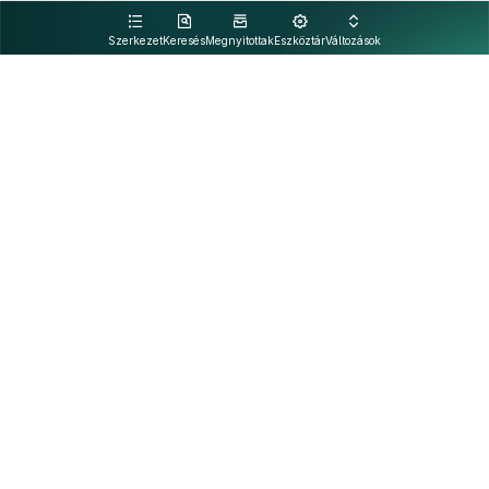
kattintva olvashat.
Szerkezet
Keresés
Megnyitottak
Eszköztár
Változások
Kapcsolat
Felhasználási feltételek
PDF
Akadálymentesítési nyilatkozat
Adatkezelési tájékoztató