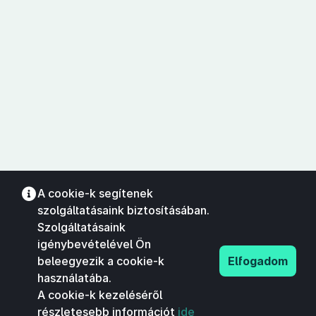
A cookie-k segítenek
szolgáltatásaink biztosításában.
Szolgáltatásaink
igénybevételével Ön
beleegyezik a cookie-k
Elfogadom
használatába.
A cookie-k kezeléséről
részletesebb információt
ide