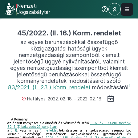
Nemzeti
Jogszabálytár
45/2022. (II. 16.) Korm. rendelet
az egyes beruházásokkal összefüggő
közigazgatási hatósági ügyek
nemzetgazdasági szempontból kiemelt
jelentőségű üggyé nyilvánításáról, valamint
egyes nemzetgazdasági szempontból kiemelt
jelentőségű beruházásokkal összefüggő
kormányrendeletek módosításáról szóló
1
83/2021. (II. 23.) Korm. rendelet
módosításáról
Hatályos: 2022. 02. 18. – 2022. 02. 18.
A Kormány
az épített környezet alakításáról és védelméről szóló
1997. évi LXXVIII. törvény
62. § (1) bekezdés 27. pontjában
,
a
3. §
, valamint az
1. melléklet
tekintetében a nemzetgazdasági szempontból
kiemelt jelentőségű beruházások megvalósításának gyorsításáról és
egyszerűsítéséről szóló
2006. évi LIII. törvény 12. § (5) bekezdés
a)
és
d)