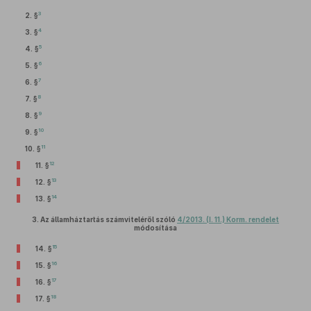
3
2. §
4
3. §
5
4. §
6
5. §
7
6. §
8
7. §
9
8. §
10
9. §
11
10. §
12
11. §
13
12. §
14
13. §
3.
Az államháztartás számviteléről szóló
4/2013. (I. 11.) Korm. rendelet
módosítása
15
14. §
16
15. §
17
16. §
18
17. §