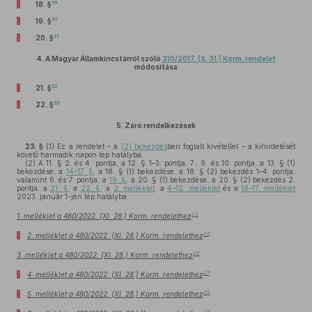
19
18. §
20
19. §
21
20. §
4.
A Magyar Államkincstárról szóló
310/2017. (X. 31.) Korm. rendelet
módosítása
22
21. §
23
22. §
5.
Záró rendelkezések
23. §
(1)
Ez a rendelet – a
(2) bekezdés
ben foglalt kivétellel – a kihirdetését
követő harmadik napon lép hatályba.
(2)
A 11. § 2. és 4. pontja, a 12. § 1–3. pontja, 7., 9. és 10. pontja, a 13. § (1)
bekezdése, a
14–17. §
, a 18. § (1) bekezdése, a 18. § (2) bekezdés 1–4. pontja,
valamint 6. és 7. pontja, a
19. §
, a 20. § (1) bekezdése, a 20. § (2) bekezdés 2.
pontja, a
21. §
, a
22. §
, a
2. melléklet
, a
4–12. melléklet
és a
14–17. melléklet
2023. január 1-jén lép hatályba.
24
1. melléklet a 480/2022. (XI. 28.) Korm. rendelethez
25
2. melléklet a 480/2022. (XI. 28.) Korm. rendelethez
26
3. melléklet a 480/2022. (XI. 28.) Korm. rendelethez
27
4. melléklet a 480/2022. (XI. 28.) Korm. rendelethez
28
5. melléklet a 480/2022. (XI. 28.) Korm. rendelethez
29