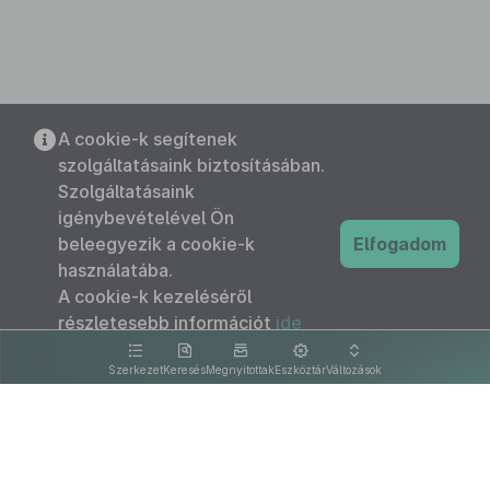
A cookie-k segítenek
szolgáltatásaink biztosításában.
Szolgáltatásaink
igénybevételével Ön
beleegyezik a cookie-k
Elfogadom
használatába.
A cookie-k kezeléséről
részletesebb információt
ide
kattintva olvashat.
Szerkezet
Keresés
Megnyitottak
Eszköztár
Változások