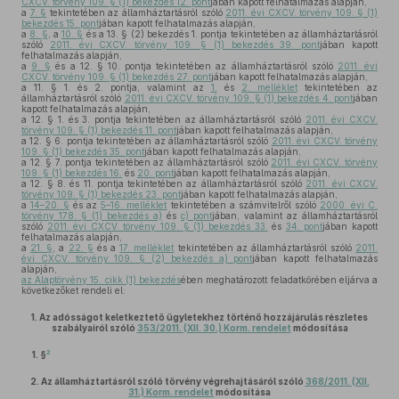
CXCV. törvény 109. § (1) bekezdés 12. pont
jában kapott felhatalmazás alapján,
a
7. §
tekintetében az államháztartásról szóló
2011. évi CXCV. törvény 109. § (1)
bekezdés 15. pont
jában kapott felhatalmazás alapján,
a
8. §
, a
10. §
és a 13. § (2) bekezdés 1. pontja tekintetében az államháztartásról
szóló
2011. évi CXCV. törvény 109. § (1) bekezdés 39. pont
jában kapott
felhatalmazás alapján,
a
9. §
és a 12. § 10. pontja tekintetében az államháztartásról szóló
2011. évi
CXCV. törvény 109. § (1) bekezdés 27. pont
jában kapott felhatalmazás alapján,
a 11. § 1. és 2. pontja, valamint az
1.
és
2. melléklet
tekintetében az
államháztartásról szóló
2011. évi CXCV. törvény 109. § (1) bekezdés 4. pont
jában
kapott felhatalmazás alapján,
a 12. § 1. és 3. pontja tekintetében az államháztartásról szóló
2011. évi CXCV.
törvény 109. § (1) bekezdés 11. pont
jában kapott felhatalmazás alapján,
a 12. § 6. pontja tekintetében az államháztartásról szóló
2011. évi CXCV. törvény
109. § (1) bekezdés 35. pont
jában kapott felhatalmazás alapján,
a 12. § 7. pontja tekintetében az államháztartásról szóló
2011. évi CXCV. törvény
109. § (1) bekezdés 16.
és
20. pont
jában kapott felhatalmazás alapján,
a 12. § 8. és 11. pontja tekintetében az államháztartásról szóló
2011. évi CXCV.
törvény 109. § (1) bekezdés 23. pont
jában kapott felhatalmazás alapján,
a
14–20. §
és az
5–16. melléklet
tekintetében a számvitelről szóló
2000. évi C.
törvény 178. § (1) bekezdés a)
és
c) pont
jában, valamint az államháztartásról
szóló
2011. évi CXCV. törvény 109. § (1) bekezdés 33.
és
34. pont
jában kapott
felhatalmazás alapján,
a
21. §
, a
22. §
és a
17. melléklet
tekintetében az államháztartásról szóló
2011.
évi CXCV. törvény 109. § (2) bekezdés a) pont
jában kapott felhatalmazás
alapján,
az Alaptörvény 15. cikk (1) bekezdés
ében meghatározott feladatkörében eljárva a
következőket rendeli el:
1.
Az adósságot keletkeztető ügyletekhez történő hozzájárulás részletes
szabályairól szóló
353/2011. (XII. 30.) Korm. rendelet
módosítása
2
1. §
2.
Az államháztartásról szóló törvény végrehajtásáról szóló
368/2011. (XII.
31.) Korm. rendelet
módosítása