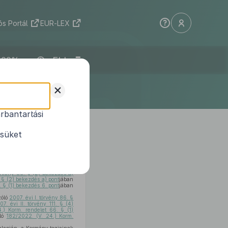
s Portál
EUR-LEX
ELI
+
rbantartási
yes rendészeti
ésüket
törvény 86. § (2) bekezdés a)
1. § (2) bekezdés a) pont
jában
 § (1) bekezdés 6. pont
jában
zóló
2007. évi I. törvény 86. §
07. évi II. törvény 111. § (4)
.) Korm. rendelet 66. § (1)
óló
182/2022. (V. 24.) Korm.