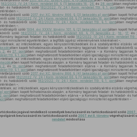
tetőeljárásról szóló
2017. évi XC. törvény 866. § (5) bekezdés
ében kapott felhatalmazás 
ó
182/2022. (V. 24.) Korm. rendelet 66. § (1) bekezdés 16.
,
26.
és
28. pont
jában meghatáro
at- és hatásköréről szóló
182/2022. (V. 24.) Korm. rendelet 119. § 1. pont
jában meghatá
etértésben −,
tetőeljárásról szóló
2017. évi XC. törvény 866. § (3) bekezdés a) pont
jában kapott felh
réről szóló
182/2022. (V. 24.) Korm. rendelet 66. § (1) bekezdés 16. pont
jában meghatároz
t- és hatásköréről szóló
182/2022. (V. 24.) Korm. rendelet 119. § 1. pont
jában meghatá
etértésben –,
endőrségről szóló
1994. évi XXXIV. törvény 101. § (2) bekezdés g) pont
jában kapott felh
köréről szóló
182/2022. (V. 24.) Korm. rendelet 66. § (1) bekezdés 2.
,
16.
,
17.
és
 Kormány tagjainak feladat- és hatásköréről szóló
182/2022. (V. 24.) Korm. rendelet 119. 
gügyi miniszterrel egyetértésben, a legfőbb ügyész véleményének kikérésével –,
ntetések, az intézkedések, egyes kényszerintézkedések és a szabálysértési elzárás vé
ekezdés
ében kapott felhatalmazás alapján, a Kormány tagjainak feladat- és hatásköréről s
s 2.
és
27. pont
jában meghatározott feladatkörömben eljárva – a Kormány tagjainak fe
elet 119. § 1. pont
jában meghatározott feladatkörében eljáró igazságügyi miniszterrel egye
ntetések, az intézkedések, egyes kényszerintézkedések és a szabálysértési elzárás vé
bekezdés
ében kapott felhatalmazás alapján, a Kormány tagjainak feladat- és hatásköréről s
s 2.
és
16. pont
jában meghatározott feladatkörömben eljárva – a Kormány tagjainak fe
elet 119. § 1. pont
jában meghatározott feladatkörében eljáró igazságügyi miniszterrel egye
tetőeljárásról szóló
2017. évi XC. törvény 866. § (4) bekezdés a) pont
jában kapott felh
réről szóló
182/2022. (V. 24.) Korm. rendelet 66. § (1) bekezdés 16. pont
jában meghatároz
t- és hatásköréről szóló
182/2022. (V. 24.) Korm. rendelet 119. § 1. pont
jában meghatá
etértésben –,
tetések, az intézkedések, egyes kényszerintézkedések és szabálysértési elzárás végrehaj
a) pont
jában kapott felhatalmazás alapján, a Kormány tagjainak feladat- és hatásköréről s
2. pont
jában meghatározott feladatkörömben eljárva – a Kormány tagjainak feladat- és hat
pont
jában meghatározott feladatkörében eljáró igazságügyi miniszterrel egyetértésben –
rtózkodás jogával rendelkező személyek beutazásáról és tartózkodásáról szóló
2007. 
ampolgárok beutazásáról és tartózkodásáról szóló
2007. évi II. törvény
végrehajtásáról 
rendelet
módosítása