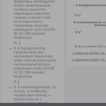
elektronikus távfelügyeleti
eszköz alkalmazásának,
8.
A belügyminiszter irá
továbbá a büntetés-
végrehajtási szervezet,
12
11. §
valamint a rendőri szerv
ezzel kapcsolatos
9.
A szabadságvesztés, az e
feladatának részletes
büntetés-
szabályairól szóló 10/2015.
13
12. §
(III. 30.) BM rendelet
módosítása
10. §
13. §
Ez a rendelet 2023. j
8. A belügyminiszter
irányítása alatt álló
1. melléklet az 50/2022. (XII.
rendvédelmi feladatokat
ellátó szervek parancsnoki
2. melléklet az 50/2022. (XII
nyomozásának különös
szabályairól szóló 11/2018.
(V. 30.) BM rendelet
módosítása
11. §
9. A szabadságvesztés, az
elzárás, a rendbírság
helyébe lépő elzárás, a
letartóztatás és a
szabálysértési elzárás