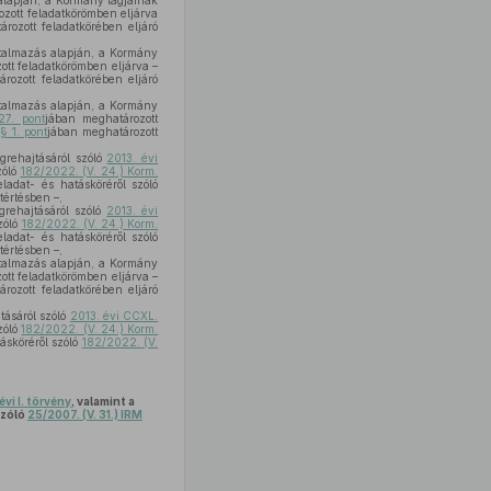
alapján, a Kormány tagjainak
zott feladatkörömben eljárva
rozott feladatkörében eljáró
atalmazás alapján, a Kormány
ott feladatkörömben eljárva –
rozott feladatkörében eljáró
atalmazás alapján, a Kormány
27. pont
jában meghatározott
§ 1. pont
jában meghatározott
grehajtásáról szóló
2013. évi
zóló
182/2022. (V. 24.) Korm.
ladat- és hatásköréről szóló
tértésben –,
grehajtásáról szóló
2013. évi
zóló
182/2022. (V. 24.) Korm.
ladat- és hatásköréről szóló
tértésben –,
atalmazás alapján, a Kormány
ott feladatkörömben eljárva –
rozott feladatkörében eljáró
tásáról szóló
2013. évi CCXL.
zóló
182/2022. (V. 24.) Korm.
ásköréről szóló
182/2022. (V.
évi I. törvény
, valamint a
szóló
25/2007. (V. 31.) IRM