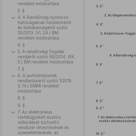
rendelet módosítása
4
3. §
5. §
2.
Az idegenrendésze
4. A Rendőrség nyomozó
hatóságainak hatásköréről
5
4. §
és illetékességéről szóló
25/2013. (VI. 24.) BM
3.
A kábítószer-függős
rendelet módosítása
6. §
6
5. §
5. A rendőrségi fogdák
4.
A Rendőrség n
rendjéről szóló 56/2014. (XII.
5.) BM rendelet módosítása
7
6. §
7. §
6. A javítóintézetek
rendtartásáról szóló 1/2015.
8
7. §
(I. 14.) EMMI rendelet
módosítása
8. §
9
8. §
9. §
10
9. §
7. Az elektronikus
távfelügyeleti eszköz
7.
Az elektronikus távfel
eszköz alkalmazásának,
működését biztosító
rendszer létesítésének és
üzemeltetésének, az
11
10. §