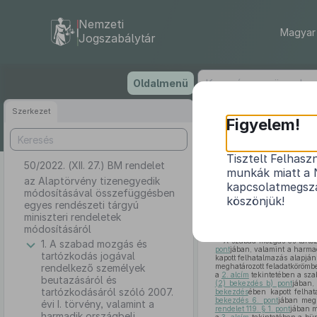
Nemzeti
Magyar 
Jogszabálytár
Ugrás
Oldalmenü
a
tartalomra
Szerkezet
Figyelem!
Tisztelt Felhasz
50/2022. (XII. 27.) BM rendelet
az Alaptörvén
munkák miatt a 
az Alaptörvény tizenegyedik
kapcsolatmegsza
módosításával összefüggésben
köszönjük!
egyes rendészeti tárgyú
miniszteri rendeletek
módosításáról
A szabad mozgás és tartóz
1. A szabad mozgás és
pont
jában, valamint a harmad
tartózkodás jogával
kapott felhatalmazás alapján
rendelkező személyek
meghatározott feladatkörömbe
a
2. alcím
tekintetében a sza
beutazásáról és
(2) bekezdés b) pont
jában,
tartózkodásáról szóló 2007.
bekezdés
ében kapott felhat
bekezdés 6. pont
jában megh
évi I. törvény, valamint a
rendelet 119. § 1. pont
jában m
harmadik országbeli