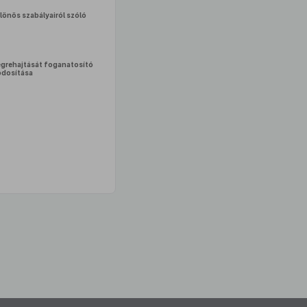
lönös szabályairól szóló
 végrehajtását foganatosító
dosítása