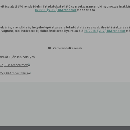
nyítása alatt álló rendvédelmi feladatokat ellátó szervek parancsnoki nyomozásának kü
11/2018. (V. 30.) BM rendelet
módosítása
lzárás, a rendbírság helyébe lépő elzárás, a letartóztatás és a szabálysértési elzárás
végrehajtási intézetek kijelölésének szabályairól szóló
16/2018. (VI. 7.) BM rendelet
mó
10.
Záró rendelkezések
anuár 1-jén lép hatályba.
14
 27.) BM rendelethez
15
. 27.) BM rendelethez