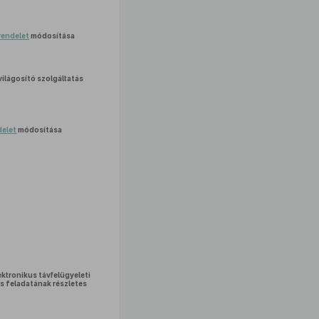
 rendelet
módosítása
ilágosító szolgáltatás
delet
módosítása
ektronikus távfelügyeleti
s feladatának részletes