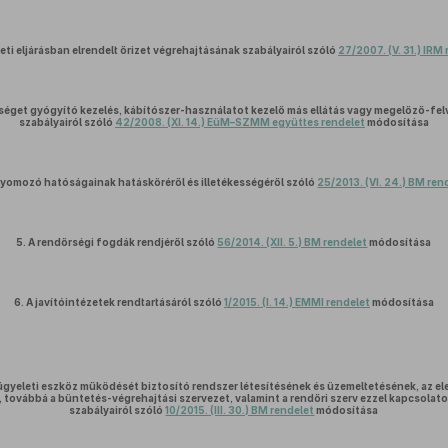
ti eljárásban elrendelt őrizet végrehajtásának szabályairól szóló
27/2007. (V. 31.) IRM
éget gyógyító kezelés, kábítószer-használatot kezelő más ellátás vagy megelőző-felv
szabályairól szóló
42/2008. (XI. 14.) EüM–SZMM együttes rendelet
módosítása
yomozó hatóságainak hatásköréről és illetékességéről szóló
25/2013. (VI. 24.) BM ren
5.
A rendőrségi fogdák rendjéről szóló
56/2014. (XII. 5.) BM rendelet
módosítása
6.
A javítóintézetek rendtartásáról szóló
1/2015. (I. 14.) EMMI rendelet
módosítása
ügyeleti eszköz működését biztosító rendszer létesítésének és üzemeltetésének, az el
 továbbá a büntetés-végrehajtási szervezet, valamint a rendőri szerv ezzel kapcsolato
szabályairól szóló
10/2015. (III. 30.) BM rendelet
módosítása