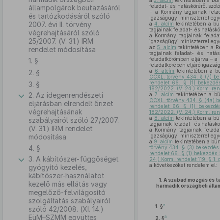
a
3. alcím
tekintetében a bün
feladat- és hatásköréről szól
állampolgárok beutazásáról
− a Kormány tagjainak felad
és tartózkodásáról szóló
igazságügyi miniszterrel egy
2007. évi II. törvény
a
4. alcím
tekintetében a bün
tagjainak feladat- és hatáskö
végrehajtásáról szóló
a Kormány tagjainak felada
25/2007. (V. 31.) IRM
igazságügyi miniszterrel egy
az
5. alcím
tekintetében a R
rendelet módosítása
tagjainak feladat- és hatás
feladatkörömben eljárva – a
1. §
feladatkörében eljáró igazsá
a
6. alcím
tekintetében a bü
2. §
CCXL. törvény 434. § (7) b
rendelet 66. § (1) bekezdé
3. §
182/2022. (V. 24.) Korm. rend
2. Az idegenrendészeti
a
7. alcím
tekintetében a bü
CCXL. törvény 434. § (4a) 
eljárásban elrendelt őrizet
rendelet 66. § (1) bekezdé
végrehajtásának
182/2022. (V. 24.) Korm. rend
a
8. alcím
tekintetében a bün
szabályairól szóló 27/2007.
tagjainak feladat- és hatáskö
(V. 31.) IRM rendelet
a Kormány tagjainak felada
módosítása
igazságügyi miniszterrel egy
a
9. alcím
tekintetében a bün
4. §
törvény 434. § (3) bekezdés 
rendelet 66. § (1) bekezdés 
3. A kábítószer-függőséget
24.) Korm. rendelet 119. § 1. 
a következőket rendelem el:
gyógyító kezelés,
kábítószer-használatot
1.
A szabad mozgás és ta
kezelő más ellátás vagy
harmadik országbeli áll
megelőző-felvilágosító
szolgáltatás szabályairól
2
1. §
szóló 42/2008. (XI. 14.)
EüM–SZMM együttes
3
2. §