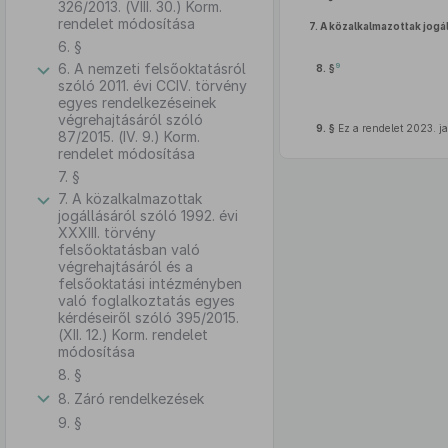
326/2013. (VIII. 30.) Korm.
rendelet módosítása
7.
A közalkalmazottak jogál
6. §
6. A nemzeti felsőoktatásról
9
8. §
szóló 2011. évi CCIV. törvény
egyes rendelkezéseinek
végrehajtásáról szóló
9. §
Ez a rendelet 2023. ja
87/2015. (IV. 9.) Korm.
rendelet módosítása
7. §
7. A közalkalmazottak
jogállásáról szóló 1992. évi
XXXIII. törvény
felsőoktatásban való
végrehajtásáról és a
felsőoktatási intézményben
való foglalkoztatás egyes
kérdéseiről szóló 395/2015.
(XII. 12.) Korm. rendelet
módosítása
8. §
8. Záró rendelkezések
9. §