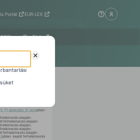
s Portál
EUR-LEX
ELI
+
rbantartási
mányrendeletek
ésüket
 § (1) bekezdés b) pont
jában
elhatalmazás alapján,
tt felhatalmazás alapján,
elhatalmazás alapján,
elhatalmazás alapján,
tt felhatalmazás alapján,
nt
jában kapott felhatalmazás