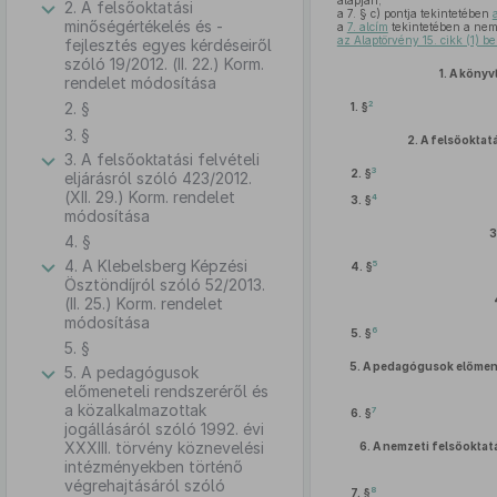
alapján,
2. A felsőoktatási
a 7. § c) pontja tekintetében
minőségértékelés és -
a
7. alcím
tekintetében a nemz
az Alaptörvény 15. cikk (1) b
fejlesztés egyes kérdéseiről
szóló 19/2012. (II. 22.) Korm.
1.
A könyv
rendelet módosítása
2. §
2
1. §
3. §
2.
A felsőoktatá
3. A felsőoktatási felvételi
3
2. §
eljárásról szóló 423/2012.
(XII. 29.) Korm. rendelet
4
3. §
módosítása
3
4. §
4. A Klebelsberg Képzési
5
4. §
Ösztöndíjról szóló 52/2013.
(II. 25.) Korm. rendelet
módosítása
6
5. §
5. §
5.
A pedagógusok előmenet
5. A pedagógusok
előmeneteli rendszeréről és
a közalkalmazottak
7
6. §
jogállásáról szóló 1992. évi
XXXIII. törvény köznevelési
6.
A nemzeti felsőoktat
intézményekben történő
végrehajtásáról szóló
8
7. §