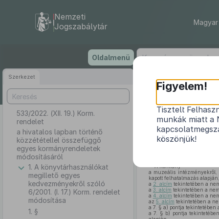
Nemzeti
Magyar 
Jogszabálytár
Ugrás
Oldalmenü
a
tartalomra
Szerkezet
Figyelem!
Tisztelt Felhasz
533/2022. (XII. 19.) Korm.
a hivatalos l
munkák miatt a 
rendelet
kapcsolatmegsza
a hivatalos lapban történő
köszönjük!
közzététellel összefüggő
egyes kormányrendeletek
módosításáról
1. A könyvtárhasználókat
A Kormány
a muzeális intézményekről, 
megillető egyes
kapott felhatalmazás alapján
kedvezményekről szóló
a
2. alcím
tekintetében a nemz
a
3. alcím
tekintetében a nemz
6/2001. (I. 17.) Korm. rendelet
a
4. alcím
tekintetében a nemz
módosítása
az
5. alcím
tekintetében a ne
a 7. § a) pontja tekintetében 
1. §
a 7. § b) pontja tekintetébe