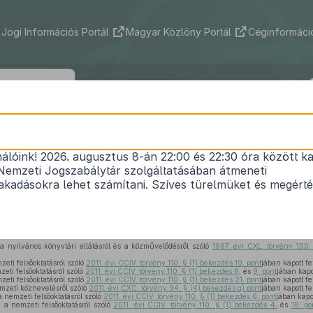
Jogi Információs Portál
Magyar Közlöny Portál
Céginformáció
533/2022. (XII. 19.) Korm. rendelet
nálóink! 2026. augusztus 8-án 22:00 és 22:30 óra között ka
apban történő közzététellel összefüggő egyes kor
Nemzeti Jogszabálytár szolgáltatásában átmeneti
1
módosításáról
kadásokra lehet számítani. Szíves türelmüket és megért
Hatályos: 2023. 01. 02. – 2023. 01. 02.
a nyilvános könyvtári ellátásról és a közművelődésről szóló
1997. évi CXL. törvény 100.
,
eti felsőoktatásról szóló
2011. évi CCIV. törvény 110. § (1) bekezdés 19. pont
jában kapott f
eti felsőoktatásról szóló
2011. évi CCIV. törvény 110. § (1) bekezdés 8.
és
9. pont
jában kapo
eti felsőoktatásról szóló
2011. évi CCIV. törvény 110. § (1) bekezdés 21. pont
jában kapott f
mzeti köznevelésről szóló
2011. évi CXC. törvény 94. § (4) bekezdés g) pont
jában kapott f
a nemzeti felsőoktatásról szóló
2011. évi CCIV. törvény 110. § (1) bekezdés 6. pont
jában kapo
n a nemzeti felsőoktatásról szóló
2011. évi CCIV. törvény 110. § (1) bekezdés 4.
és
18. po