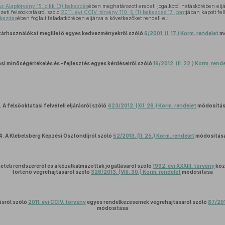
az Alaptörvény 15. cikk (3) bekezdés
ében meghatározott eredeti jogalkotói hatáskörében elj
eti felsőoktatásról szóló
2011. évi CCIV. törvény 110. § (1) bekezdés 17. pont
jában kapott fe
ekezdés
ében foglalt feladatkörében eljárva a következőket rendeli el:
tárhasználókat megillető egyes kedvezményekről szóló
6/2001. (I. 17.) Korm. rendelet
m
si minőségértékelés és -fejlesztés egyes kérdéseiről szóló
19/2012. (II. 22.) Korm. rend
.
A felsőoktatási felvételi eljárásról szóló
423/2012. (XII. 29.) Korm. rendelet
módosítá
4.
A Klebelsberg Képzési Ösztöndíjról szóló
52/2013. (II. 25.) Korm. rendelet
módosítás
eli rendszeréről és a közalkalmazottak jogállásáról szóló
1992. évi XXXIII. törvény
köz
történő végrehajtásáról szóló
326/2013. (VIII. 30.) Korm. rendelet
módosítása
ásról szóló
2011. évi CCIV. törvény
egyes rendelkezéseinek végrehajtásáról szóló
87/201
módosítása