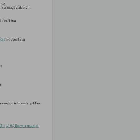
árva,
lhatalmazás alapján,
ódosítása
elet
módosítása
sa
a
nevelési intézményekben
5. (IV. 9.) Korm. rendelet