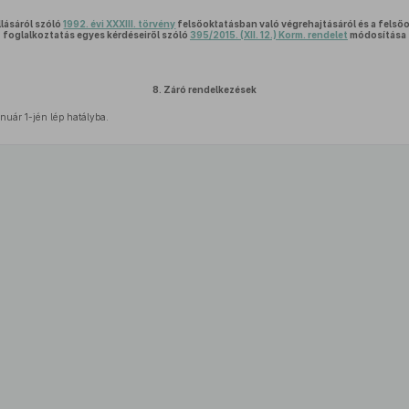
lásáról szóló
1992. évi XXXIII. törvény
felsőoktatásban való végrehajtásáról és a felső
foglalkoztatás egyes kérdéseiről szóló
395/2015. (XII. 12.) Korm. rendelet
módosítása
8.
Záró rendelkezések
nuár 1-jén lép hatályba.