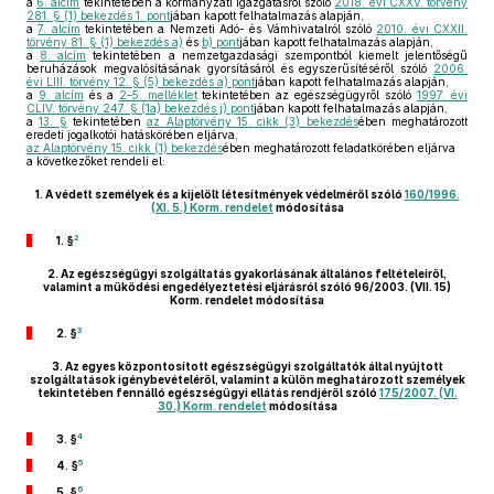
a
6. alcím
tekintetében a kormányzati igazgatásról szóló
2018. évi CXXV. törvény
281. § (1) bekezdés 1. pont
jában kapott felhatalmazás alapján,
a
7. alcím
tekintetében a Nemzeti Adó- és Vámhivatalról szóló
2010. évi CXXII.
törvény 81. § (1) bekezdés a)
és
b) pont
jában kapott felhatalmazás alapján,
a
8. alcím
tekintetében a nemzetgazdasági szempontból kiemelt jelentőségű
beruházások megvalósításának gyorsításáról és egyszerűsítéséről szóló
2006.
évi LIII. törvény 12. § (5) bekezdés a) pont
jában kapott felhatalmazás alapján,
a
9. alcím
és a
2–5. melléklet
tekintetében az egészségügyről szóló
1997. évi
CLIV. törvény 247. § (1a) bekezdés j) pont
jában kapott felhatalmazás alapján,
a
13. §
tekintetében
az Alaptörvény 15. cikk (3) bekezdés
ében meghatározott
eredeti jogalkotói hatáskörében eljárva,
az Alaptörvény 15. cikk (1) bekezdés
ében meghatározott feladatkörében eljárva
a következőket rendeli el:
1.
A védett személyek és a kijelölt létesítmények védelméről szóló
160/1996.
(XI. 5.) Korm. rendelet
módosítása
2
1. §
2.
Az egészségügyi szolgáltatás gyakorlásának általános feltételeiről,
valamint a működési engedélyeztetési eljárásról szóló 96/2003. (VII. 15)
Korm. rendelet módosítása
3
2. §
3.
Az egyes központosított egészségügyi szolgáltatók által nyújtott
szolgáltatások igénybevételéről, valamint a külön meghatározott személyek
tekintetében fennálló egészségügyi ellátás rendjéről szóló
175/2007. (VI.
30.) Korm. rendelet
módosítása
4
3. §
5
4. §
6
5. §