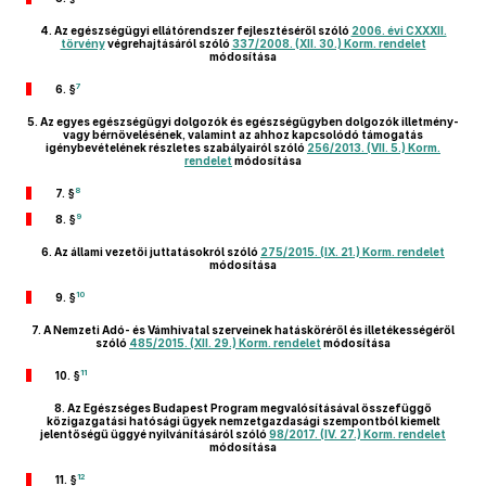
4.
Az egészségügyi ellátórendszer fejlesztéséről szóló
2006. évi CXXXII.
törvény
végrehajtásáról szóló
337/2008. (XII. 30.) Korm. rendelet
módosítása
7
6. §
5.
Az egyes egészségügyi dolgozók és egészségügyben dolgozók illetmény-
vagy bérnövelésének, valamint az ahhoz kapcsolódó támogatás
igénybevételének részletes szabályairól szóló
256/2013. (VII. 5.) Korm.
rendelet
módosítása
8
7. §
9
8. §
6.
Az állami vezetői juttatásokról szóló
275/2015. (IX. 21.) Korm. rendelet
módosítása
10
9. §
7.
A Nemzeti Adó- és Vámhivatal szerveinek hatásköréről és illetékességéről
szóló
485/2015. (XII. 29.) Korm. rendelet
módosítása
11
10. §
8.
Az Egészséges Budapest Program megvalósításával összefüggő
közigazgatási hatósági ügyek nemzetgazdasági szempontból kiemelt
jelentőségű üggyé nyilvánításáról szóló
98/2017. (IV. 27.) Korm. rendelet
módosítása
12
11. §