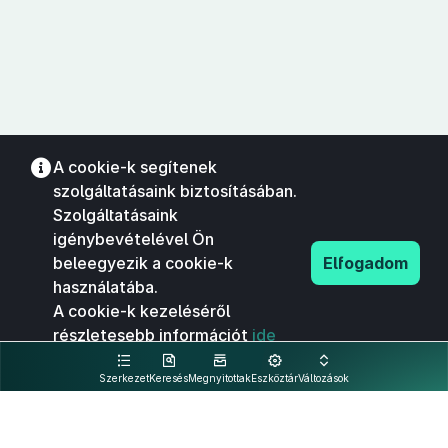
A cookie-k segítenek
szolgáltatásaink biztosításában.
Szolgáltatásaink
igénybevételével Ön
beleegyezik a cookie-k
Elfogadom
használatába.
A cookie-k kezeléséről
részletesebb információt
ide
kattintva olvashat.
Szerkezet
Keresés
Megnyitottak
Eszköztár
Változások