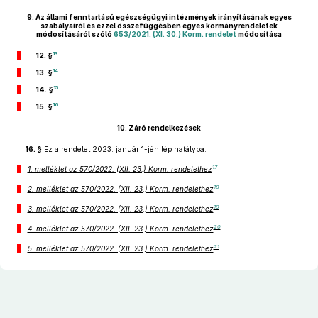
9.
Az állami fenntartású egészségügyi intézmények irányításának egyes
szabályairól és ezzel összefüggésben egyes kormányrendeletek
módosításáról szóló
653/2021. (XI. 30.) Korm. rendelet
módosítása
13
12. §
14
13. §
15
14. §
16
15. §
10.
Záró rendelkezések
16. §
Ez a rendelet 2023. január 1-jén lép hatályba.
17
1. melléklet az 570/2022. (XII. 23.) Korm. rendelethez
18
2. melléklet az 570/2022. (XII. 23.) Korm. rendelethez
19
3. melléklet az 570/2022. (XII. 23.) Korm. rendelethez
20
4. melléklet az 570/2022. (XII. 23.) Korm. rendelethez
21
5. melléklet az 570/2022. (XII. 23.) Korm. rendelethez