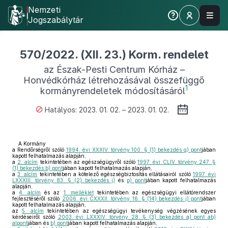
Nemzeti
Jogszabálytár
570/2022. (XII. 23.) Korm. rendelet
az Észak-Pesti Centrum Kórház –
Honvédkórház létrehozásával összefüggő
1
kormányrendeletek módosításáról
Hatályos: 2023. 01. 02. – 2023. 01. 02.
A Kormány
a Rendőrségről szóló
1994. évi XXXIV. törvény 100. § (1) bekezdés g) pont
jában
kapott felhatalmazás alapján,
a
2. alcím
tekintetében az egészségügyről szóló
1997. évi CLIV. törvény 247. §
(1) bekezdés b) pont
jában kapott felhatalmazás alapján,
a
3. alcím
tekintetében a kötelező egészségbiztosítás ellátásairól szóló
1997. évi
LXXXIII. törvény 83. § (2) bekezdés j)
és
p) pont
jában kapott felhatalmazás
alapján,
a
4. alcím
és az
1. melléklet
tekintetében az egészségügyi ellátórendszer
fejlesztéséről szóló
2006. évi CXXXII. törvény 16. § (14) bekezdés j) pont
jában
kapott felhatalmazás alapján,
az
5. alcím
tekintetében az egészségügyi tevékenység végzésének egyes
kérdéseiről szóló
2003. évi LXXXIV. törvény 28. § (3) bekezdés a) pont ab)
alpont
jában és
b) pont
jában kapott felhatalmazás alapján,